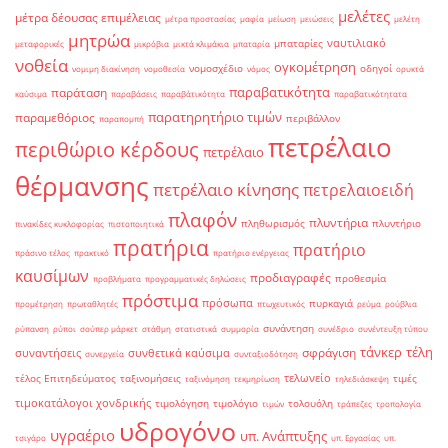
μελέτες
μέτρα δέουσας επιμέλειας
μέτρα προστασίας
μαφία
μείωση
μειώσεις
μελέτη
μητρώα
ναυτιλιακό
μπαταρίες
μεταφορικές
μικρόβια
μικτά κλιμάκια
μπαταρία
νοθεία
ογκομέτρηση
νομοσχέδιο
οδηγοί
νομιμη διακίνηση
νομοθεσία
νόμος
ορυκτά
παραβατικότητα
παράταση
καύσιμα
παραβάσεις
παραβάτικότητα
παραβατικότητατα
παρατηρητήριο τιμών
παραμεθόριος
περιβάλλον
παραπομπή
πετρέλαιο
περιθώριο κέρδους
πετρέλαιο
θέρμανσης
πετρέλαιο κίνησης
πετρελαιοειδή
πλαφόν
πλυντήρια
πληθωρισμός
πλυντήριο
πινακίδες κυκλοφορίας
πιστοποιητικά
πρατήρια
πρατήριο
πράσινο τέλος
πρακτικό
πρατήριο ενέργειας
καυσίμων
προδιαγραφές
προθεσμία
προβλήματα
προγραμματικές δηλώσεις
πρόστιμα
πρόσωπα
πυρκαγιά
προμέτρηση
πρωταθλητές
πτωχευτικός
ρεύμα
ρούβλια
συνάντηση
ρύπανση
ρύποι
σούπερ μάρκετ
στάθμη
στατιστικά
συμμορία
συνέδριο
συνέντευξη τύπου
τάνκερ
τέλη
σφράγιση
συναντήσεις
συνθετικά καύσιμα
συνεργεία
συνταξιοδότηση
τελωνείο
τέλος Επιτηδεύματος
ταξινομήσεις
τιμές
ταξινόμηση
τεκμηρίωση
τηλεδιάσκεψη
τιμοκατάλογοι χονδρικής
τιμολόγηση
τιμολόγιο
τολουόλη
τιμών
τράπεζες
τροπολογία
υδρογόνο
υγραέριο
υπ. Ανάπτυξης
τσιγάρο
υπ. Εργασίας
υπ.