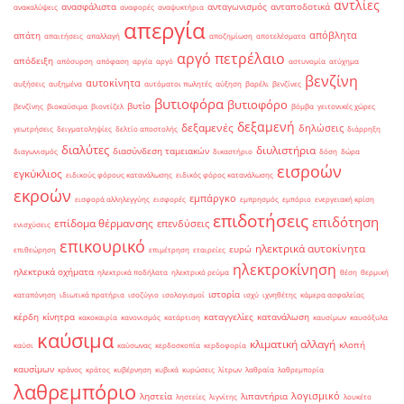
αντλίες
ανασφάλιστα
ανταγωνισμός
ανταποδοτικά
ανακαλύψεις
αναφορές
αναψυκτήρια
απεργία
απόβλητα
απάτη
απαιτήσεις
απαλλαγή
αποζημίωση
αποτελέσματα
αργό πετρέλαιο
απόδειξη
απόσυρση
απόφαση
αργία
αργό
αστυνομία
ατύχημα
βενζίνη
αυτοκίνητα
αυξήσεις
αυξημένα
αυτόματοι πωλητές
αύξηση
βαρέλι
βενζίνες
βυτιοφόρα
βυτιοφόρο
βυτίο
βενζίνης
βιοκαύσιμα
βιοντίζελ
βόμβα
γειτονικές χώρες
δεξαμενή
δεξαμενές
δηλώσεις
γεωτρήσεις
δειγματοληψίες
δελτίο αποστολής
διάρρηξη
διαλύτες
διυλιστήρια
διασύνδεση ταμειακών
διαγωνισμός
δικαστήριο
δόση
δώρα
εισροών
εγκύκλιος
ειδικούς φόρους κατανάλωσης
ειδικός φόρος κατανάλωσης
εκροών
εμπάργκο
εισφορά αλληλεγγύης
εισφορές
εμπρησμός
εμπόριο
ενεργειακή κρίση
επιδοτήσεις
επιδότηση
επίδομα θέρμανσης
επενδύσεις
ενισχύσεις
επικουρικό
ηλεκτρικά αυτοκίνητα
ευρώ
επιθεώρηση
επιμέτρηση
εταιρείες
ηλεκτροκίνηση
ηλεκτρικά οχήματα
ηλεκτρικά ποδήλατα
ηλεκτρικό ρεύμα
θέση
θερμική
ιστορία
καταπόνηση
ιδιωτικά πρατήρια
ισοζύγιο
ισολογισμοί
ισχύ
ιχνηθέτης
κάμερα ασφαλείας
κέρδη
κίνητρα
καταγγελίες
κατανάλωση
κακοκαιρία
κανονισμός
κατάρτιση
καυσίμων
καυσόξυλα
καύσιμα
κλιματική αλλαγή
κλοπή
καύσι
καύσωνας
κερδοσκοπία
κερδοφορία
καυσίμων
κράνος
κράτος
κυβέρνηση
κυβικά
κυρώσεις
λίτρων
λαθραία
λαθρεμπορία
λαθρεμπόριο
λογισμικό
ληστεία
λιπαντήρια
ληστείες
λιγνίτης
λουκέτο