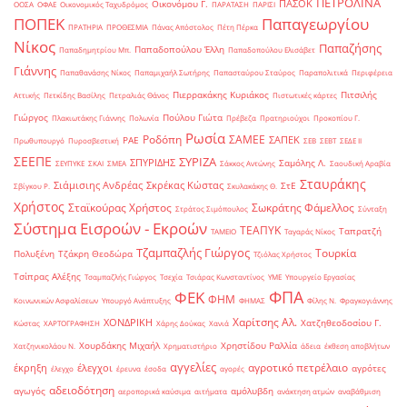
ΠΕΤΡΟΛΙΝΑ
ΠΑΣΟΚ
Οικονόμου Γ.
ΟΟΣΑ
ΟΦΑΕ
Οικονομικός Ταχυδρόμος
ΠΑΡΑΤΑΣΗ
ΠΑΡΙΣΙ
ΠΟΠΕΚ
Παπαγεωργίου
ΠΡΑΤΗΡΙΑ
ΠΡΟΘΕΣΜΙΑ
Πάνας Απόστολος
Πέτη Πέρκα
Νίκος
Παπαζήσης
Παπαδοπούλου Έλλη
Παπαδημητρίου Μπ.
Παπαδοπούλου Ελισάβετ
Γιάννης
Παπαθανάσης Νίκος
Παπαμιχαήλ Σωτήρης
Παπασταύρου Σταύρος
Παραπολιτικά
Περιφέρεια
Πιερρακάκης Κυριάκος
Πιτσιλής
Αττικής
Πετκίδης Βασίλης
Πετραλιάς Θάνος
Πιστωτικές κάρτες
Γιώργος
Πούλου Γιώτα
Πλακιωτάκης Γιάννης
Πολωνία
Πρέβεζα
Πρατηριούχοι
Προκοπίου Γ.
Ρωσία
Ροδόπη
ΣΑΜΕΕ
ΣΑΠΕΚ
ΡΑΕ
Πρωθυπουργό
Πυροσβεστική
ΣΕΒ
ΣΕΒΤ
ΣΕΔΕ ΙΙ
ΣΕΕΠΕ
ΣΥΡΙΖΑ
ΣΠΥΡΙΔΗΣ
Σαμόλης Λ.
ΣΕΥΠΥΚΕ
ΣΚΑΙ
ΣΜΕΑ
Σάκκος Αντώνης
Σαουδική Αραβία
Σταυράκης
Σιάμισιης Ανδρέας
Σκρέκας Κώστας
ΣτΕ
Σβίγκου Ρ.
Σκυλακάκης Θ.
Χρήστος
Σταϊκούρας Χρήστος
Σωκράτης Φάμελλος
Στράτος Σιμόπουλος
Σύνταξη
Σύστημα Εισροών - Εκροών
ΤΕΑΠΥΚ
Ταπρατζή
ΤΑΜΕΙΟ
Ταγαράς Νίκος
Τζαμπαζλής Γιώργος
Τουρκία
Πολυξένη
Τζάκρη Θεοδώρα
Τζιόλας Χρήστος
Τσίπρας Αλέξης
Τσαμπαζλής Γιώργος
Τσεχία
Τσιάρας Κωνσταντίνος
ΥΜΕ
Υπουργείο Εργασίας
ΦΠΑ
ΦΕΚ
ΦΗΜ
Κοινωνικών Ασφαλίσεων
Υπουργό Ανάπτυξης
ΦΗΜΑΣ
Φίλης Ν.
Φραγκογιάννης
Χαρίτσης Αλ.
ΧΟΝΔΡΙΚΗ
Χατζηθεοδοσίου Γ.
Κώστας
ΧΑΡΤΟΓΡΑΦΗΣΗ
Χάρης Δούκας
Χανιά
Χουρδάκης Μιχαήλ
Χρηστίδου Ραλλία
Χατζηνικολάου Ν.
Χρηματιστήριο
άδεια
έκθεση αποβλήτων
αγγελίες
αγροτικό πετρέλαιο
έκρηξη
έλεγχοι
αγρότες
έλεγχο
έρευνα
έσοδα
αγορές
αδειοδότηση
αγωγός
αμόλυβδη
αεροπορικά καύσιμα
αιτήματα
ανάκτηση ατμών
αναβάθμιση