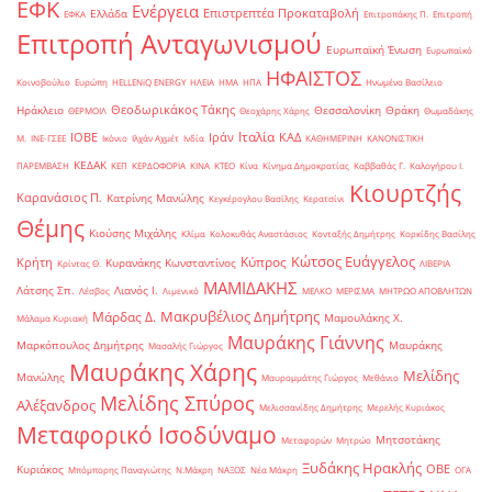
ΕΦΚ
Ενέργεια
Επιστρεπτέα Προκαταβολή
Ελλάδα
ΕΦΚΑ
Επιτροπάκης Π.
Επιτροπή
Επιτροπή Ανταγωνισμού
Ευρωπαϊκή Ένωση
Ευρωπαϊκό
ΗΦΑΙΣΤΟΣ
Κοινοβούλιο
Ευρώπη
ΗELLENiQ ENERGY
ΗΛΕΙΑ
ΗΜΑ
ΗΠΑ
Ηνωμένο Βασίλειο
Θεοδωρικάκος Τάκης
Ηράκλειο
Θεσσαλονίκη
Θράκη
ΘΕΡΜΟΙΛ
Θεοχάρης Χάρης
Θωμαδάκης
Ιταλία
ΙΟΒΕ
Ιράν
ΚΑΔ
Μ.
ΙΝΕ-ΓΣΕΕ
Ικόνιο
Ιλχάν Αχμέτ
Ινδία
ΚΑΘΗΜΕΡΙΝΗ
ΚΑΝΟΝΙΣΤΙΚΗ
ΚΕΔΑΚ
ΠΑΡΕΜΒΑΣΗ
ΚΕΠ
ΚΕΡΔΟΦΟΡΙΑ
ΚΙΝΑ
ΚΤΕΟ
Κίνα
Κίνημα Δημοκρατίας
Καββαθάς Γ.
Καλογήρου Ι.
Κιουρτζής
Καρανάσιος Π.
Κατρίνης Μανώλης
Κεγκέρογλου Βασίλης
Κερατσίνι
Θέμης
Κιούσης Μιχάλης
Κλίμα
Κολοκυθάς Αναστάσιος
Κονταξής Δημήτρης
Κορκίδης Βασίλης
Κώτσος Ευάγγελος
Κύπρος
Κρήτη
Κυρανάκης Κωνσταντίνος
Κρίντας Θ.
ΛΙΒΕΡΙΑ
ΜΑΜΙΔΑΚΗΣ
Λάτσης Σπ.
Λιανός Ι.
Λέσβος
Λιμενικό
ΜΕΛΚΟ
ΜΕΡΙΣΜΑ
ΜΗΤΡΩΟ ΑΠΟΒΛΗΤΩΝ
Μακρυβέλιος Δημήτρης
Μάρδας Δ.
Μαμουλάκης Χ.
Μάλαμα Κυριακή
Μαυράκης Γιάννης
Μαρκόπουλος Δημήτρης
Μαυράκης
Μασαλής Γιώργος
Μαυράκης Χάρης
Μελίδης
Μανώλης
Μαυρομμάτης Γιώργος
Μεθάνιο
Μελίδης Σπύρος
Αλέξανδρος
Μελισσανίδης Δημήτρης
Μερελής Κυριάκος
Μεταφορικό Ισοδύναμο
Μητσοτάκης
Μεταφορών
Μητρώο
Ξυδάκης Ηρακλής
ΟΒΕ
Κυριάκος
Μπόμπορης Παναγιώτης
Ν.Μάκρη
ΝΑΞΟΣ
Νέα Μάκρη
ΟΓΑ