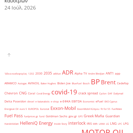
καυσίμων
24 Ιούλ. 2026
ADR
2035
ANT1
2030
Alpha TV
app
'άδεια κυκλοφορίας
1202
adblue
Andre Bledjian
BP
Brent
ARAMCO
AVINOIL
Biden Joe
Cedefop
Autogas
Baker Hughes
BlueFuel
Bosch
covid-19
CNG
Chevron
crack spread
Coral
Coral Energy
Cyclon
DAF
Dailymail
Delta Poseidon
e-ΕΦΚΑ
EBITDA
eFuel
diesel
e-katanalotis
e-shop
Economist
EKO Cyprus
Exxon-Mobil
Energean Oil
euro 5
EUROPOL
Eurostat
ExxonMobil Κύπρου
fit for 55
FuelMate
Fuel Pass
Greek Mafia
Guardian
Goldman Sachs
gov.gr
fuelprices.gr
fund
GPS
HelleniQ Energy
interlock
LNG
IRIS
LPG
Handelsblatt
Inside Story
kWh
LANA
LG
LPC
MOTOR OIL