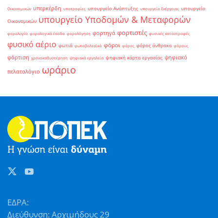
υπερκέρδη
υπουργείο Ανάπτυξης
υπουργείο
Οικονομικών
υποτροφίες
υπουργείο Ενέργειας
υπουργείο Υποδομών & Μεταφορών
Οικονομικών
φορτιστές
φορτηγά
φορολογία
φορολογικά έσοδα
φορολόγηση
φυσικές καταστροφές
φυσικό αέριο
φόροι
φωτιά
φόρος άνθρακα
φωτοβολταϊκά
φόρος
φόρους
φόρτιση
ψηφιακό
ψηφιακή κάρτα εργασίας
χρονοκαθυστέρηση
ψηφιακά εργαλεία
ωράριο
πελατολόγιο
ΕΔΡΑ:
Διεύθυνση: Αρχιμήδους 29