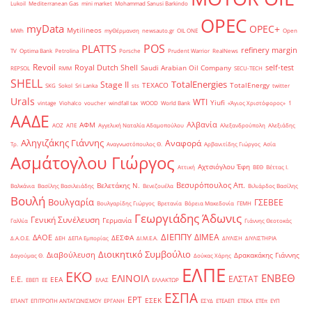
Lukoil
Mediterranean Gas
mini market
Mohammad Sanusi Barkindo
OPEC
myData
OPEC+
Mytilineos
MWh
myΘέρμανση
newsauto.gr
OIL ONE
Open
POS
PLATTS
refinery margin
TV
Optima Bank
Petrolina
Porsche
Prudent Warrior
RealNews
Revoil
Royal Dutch Shell
self-test
Saudi Arabian Oil Company
REPSOL
RMM
SECU-TECH
SHELL
TotalEnergies
Stage II
TEXACO
TotalEnergy
SKG
Sokol
Sri Lanka
sts
twitter
Urals
WTI
Yiufi
vintage
Viohalco
voucher
windfall tax
WOOD
World Bank
«Άγιος Χριστόφορος»
΄1
ΑΑΔΕ
Αλβανία
ΑΦΜ
ΑΟΖ
ΑΠΕ
Αγγελική Ναταλία Αδαμοπούλου
Αλεξανδρούπολη
Αλεξιάδης
Αληγιζάκης Γιάννης
Αναφορά
Τρ.
Αναγνωστόπουλος Θ.
Αρβανιτίδης Γιώργος
Ασία
Ασμάτογλου Γιώργος
Αχτσιόγλου Έφη
Αττική
ΒΕΘ
Βέττας Ι.
Βεσυρόπουλος Απ.
Βελετάκης Ν.
Βαλκάνια
Βασίλης Βασιλειάδης
Βενεζουέλα
Βιλιάρδος Βασίλης
Βουλή
Βουλγαρία
ΓΣΕΒΕΕ
Βουλγαρίδης Γιώργος
Βρετανία
Βόρεια Μακεδονία
ΓΕΜΗ
Γεωργιάδης Άδωνις
Γενική Συνέλευση
Γερμανία
Γαλλία
Γιάννης Θεοτοκάς
ΔΙΕΠΠΥ
ΔΙΜΕΑ
ΔΑΟΕ
ΔΕΣΦΑ
Δ.Α.Ο.Ε.
ΔΕΗ
ΔΕΠΑ Εμπορίας
ΔΙ.Μ.Ε.Α.
ΔΙΥΛΙΣΗ
ΔΙΥΛΙΣΤΗΡΙΑ
Διοικητικό Συμβούλιο
Διαβούλευση
Δρακακάκης Γιάννης
Δαγούμας Θ.
Δούκας Χάρης
ΕΛΠΕ
ΕΚΟ
ΕΝΒΕΘ
ΕΛΙΝΟΙΛ
ΕΛΣΤΑΤ
Ε.Ε.
ΕΕΑ
ΕΒΕΠ
ΕΕ
ΕΛΑΣ
ΕΛΛΑΚΤΩΡ
ΕΣΠΑ
ΕΡΤ
ΕΣΕΚ
ΕΠΑΝΤ
ΕΠΙΤΡΟΠΗ ΑΝΤΑΓΩΝΙΣΜΟΥ
ΕΡΓΑΝΗ
ΕΣΥΔ
ΕΤΕΑΕΠ
ΕΤΕΚΑ
ΕΤΕπ
ΕΥΠ