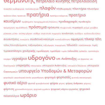
θέρμανσης
πετρέλαιο κίνησης
πετρελαιοειδή
πλαφόν
πλυντήρια
πληθωρισμός
πλυντήριο
πινακίδες κυκλοφορίας
πιστοποιητικά
πρατήρια
πρατήριο
πράσινο τέλος
πρακτικό
πρατήριο ενέργειας
καυσίμων
προδιαγραφές
προθεσμία
προβλήματα
προγραμματικές δηλώσεις
πρόστιμα
πρόσωπα
πυρκαγιά
προμέτρηση
πρωταθλητές
πτωχευτικός
ρεύμα
ρούβλια
συνάντηση
ρύπανση
ρύποι
σούπερ μάρκετ
στάθμη
στατιστικά
συμμορία
συνέδριο
συνέντευξη τύπου
τάνκερ
τέλη
σφράγιση
συναντήσεις
συνθετικά καύσιμα
συνεργεία
συνταξιοδότηση
τελωνείο
τέλος Επιτηδεύματος
ταξινομήσεις
τιμές
ταξινόμηση
τεκμηρίωση
τηλεδιάσκεψη
τιμοκατάλογοι χονδρικής
τιμολόγηση
τιμολόγιο
τολουόλη
τιμών
τράπεζες
τροπολογία
υδρογόνο
υγραέριο
υπ. Ανάπτυξης
τσιγάρο
υπ. Εργασίας
υπ.
υπερκέρδη
υπουργείο Ανάπτυξης
υπουργείο
Οικονομικών
υποτροφίες
υπουργείο Ενέργειας
υπουργείο Υποδομών & Μεταφορών
Οικονομικών
φορτιστές
φορτηγά
φορολογία
φορολογικά έσοδα
φορολόγηση
φυσικές καταστροφές
φυσικό αέριο
φόροι
φωτιά
φόρος άνθρακα
φωτοβολταϊκά
φόρος
φόρους
φόρτιση
ψηφιακό
ψηφιακή κάρτα εργασίας
χρονοκαθυστέρηση
ψηφιακά εργαλεία
ωράριο
πελατολόγιο