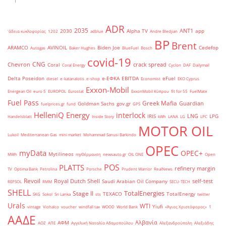
ADR
2035
ANT1
2030
Alpha TV
app
'άδεια κυκλοφορίας
1202
adblue
Andre Bledjian
BP
Brent
ARAMCO
AVINOIL
Biden Joe
Cedefop
Autogas
Baker Hughes
BlueFuel
Bosch
covid-19
CNG
Chevron
crack spread
Coral
Coral Energy
Cyclon
DAF
Dailymail
Delta Poseidon
e-ΕΦΚΑ
EBITDA
eFuel
diesel
e-katanalotis
e-shop
Economist
EKO Cyprus
Exxon-Mobil
Energean Oil
euro 5
EUROPOL
Eurostat
ExxonMobil Κύπρου
fit for 55
FuelMate
Fuel Pass
Greek Mafia
Guardian
Goldman Sachs
gov.gr
fuelprices.gr
fund
GPS
HelleniQ Energy
interlock
LNG
IRIS
LPG
Handelsblatt
Inside Story
kWh
LANA
LG
LPC
MOTOR OIL
Lukoil
Mediterranean Gas
mini market
Mohammad Sanusi Barkindo
OPEC
myData
OPEC+
Mytilineos
MWh
myΘέρμανση
newsauto.gr
OIL ONE
Open
POS
PLATTS
refinery margin
TV
Optima Bank
Petrolina
Porsche
Prudent Warrior
RealNews
Revoil
Royal Dutch Shell
self-test
Saudi Arabian Oil Company
REPSOL
RMM
SECU-TECH
SHELL
TotalEnergies
Stage II
TEXACO
TotalEnergy
SKG
Sokol
Sri Lanka
sts
twitter
Urals
WTI
Yiufi
vintage
Viohalco
voucher
windfall tax
WOOD
World Bank
«Άγιος Χριστόφορος»
΄1
ΑΑΔΕ
Αλβανία
ΑΦΜ
ΑΟΖ
ΑΠΕ
Αγγελική Ναταλία Αδαμοπούλου
Αλεξανδρούπολη
Αλεξιάδης