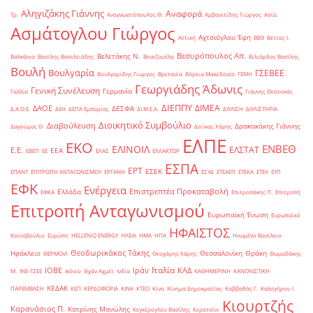
Αληγιζάκης Γιάννης
Αναφορά
Τρ.
Αναγνωστόπουλος Θ.
Αρβανιτίδης Γιώργος
Ασία
Ασμάτογλου Γιώργος
Αχτσιόγλου Έφη
Αττική
ΒΕΘ
Βέττας Ι.
Βεσυρόπουλος Απ.
Βελετάκης Ν.
Βαλκάνια
Βασίλης Βασιλειάδης
Βενεζουέλα
Βιλιάρδος Βασίλης
Βουλή
Βουλγαρία
ΓΣΕΒΕΕ
Βουλγαρίδης Γιώργος
Βρετανία
Βόρεια Μακεδονία
ΓΕΜΗ
Γεωργιάδης Άδωνις
Γενική Συνέλευση
Γερμανία
Γαλλία
Γιάννης Θεοτοκάς
ΔΙΕΠΠΥ
ΔΙΜΕΑ
ΔΑΟΕ
ΔΕΣΦΑ
Δ.Α.Ο.Ε.
ΔΕΗ
ΔΕΠΑ Εμπορίας
ΔΙ.Μ.Ε.Α.
ΔΙΥΛΙΣΗ
ΔΙΥΛΙΣΤΗΡΙΑ
Διοικητικό Συμβούλιο
Διαβούλευση
Δρακακάκης Γιάννης
Δαγούμας Θ.
Δούκας Χάρης
ΕΛΠΕ
ΕΚΟ
ΕΝΒΕΘ
ΕΛΙΝΟΙΛ
ΕΛΣΤΑΤ
Ε.Ε.
ΕΕΑ
ΕΒΕΠ
ΕΕ
ΕΛΑΣ
ΕΛΛΑΚΤΩΡ
ΕΣΠΑ
ΕΡΤ
ΕΣΕΚ
ΕΠΑΝΤ
ΕΠΙΤΡΟΠΗ ΑΝΤΑΓΩΝΙΣΜΟΥ
ΕΡΓΑΝΗ
ΕΣΥΔ
ΕΤΕΑΕΠ
ΕΤΕΚΑ
ΕΤΕπ
ΕΥΠ
ΕΦΚ
Ενέργεια
Επιστρεπτέα Προκαταβολή
Ελλάδα
ΕΦΚΑ
Επιτροπάκης Π.
Επιτροπή
Επιτροπή Ανταγωνισμού
Ευρωπαϊκή Ένωση
Ευρωπαϊκό
ΗΦΑΙΣΤΟΣ
Κοινοβούλιο
Ευρώπη
ΗELLENiQ ENERGY
ΗΛΕΙΑ
ΗΜΑ
ΗΠΑ
Ηνωμένο Βασίλειο
Θεοδωρικάκος Τάκης
Ηράκλειο
Θεσσαλονίκη
Θράκη
ΘΕΡΜΟΙΛ
Θεοχάρης Χάρης
Θωμαδάκης
Ιταλία
ΙΟΒΕ
Ιράν
ΚΑΔ
Μ.
ΙΝΕ-ΓΣΕΕ
Ικόνιο
Ιλχάν Αχμέτ
Ινδία
ΚΑΘΗΜΕΡΙΝΗ
ΚΑΝΟΝΙΣΤΙΚΗ
ΚΕΔΑΚ
ΠΑΡΕΜΒΑΣΗ
ΚΕΠ
ΚΕΡΔΟΦΟΡΙΑ
ΚΙΝΑ
ΚΤΕΟ
Κίνα
Κίνημα Δημοκρατίας
Καββαθάς Γ.
Καλογήρου Ι.
Κιουρτζής
Καρανάσιος Π.
Κατρίνης Μανώλης
Κεγκέρογλου Βασίλης
Κερατσίνι