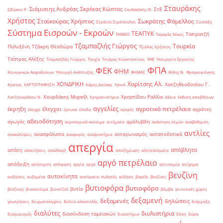
Σταυράκης
Σιάμισιης Ανδρέας
Σκρέκας Κώστας
ΣτΕ
Σβίγκου Ρ.
Σκυλακάκης Θ.
Χρήστος
Σταϊκούρας Χρήστος
Σωκράτης Φάμελλος
Στράτος Σιμόπουλος
Σύνταξη
Σύστημα Εισροών - Εκροών
ΤΕΑΠΥΚ
Ταπρατζή
ΤΑΜΕΙΟ
Ταγαράς Νίκος
Τζαμπαζλής Γιώργος
Τουρκία
Πολυξένη
Τζάκρη Θεοδώρα
Τζιόλας Χρήστος
Τσίπρας Αλέξης
Τσαμπαζλής Γιώργος
Τσεχία
Τσιάρας Κωνσταντίνος
ΥΜΕ
Υπουργείο Εργασίας
ΦΠΑ
ΦΕΚ
ΦΗΜ
Κοινωνικών Ασφαλίσεων
Υπουργό Ανάπτυξης
ΦΗΜΑΣ
Φίλης Ν.
Φραγκογιάννης
Χαρίτσης Αλ.
ΧΟΝΔΡΙΚΗ
Χατζηθεοδοσίου Γ.
Κώστας
ΧΑΡΤΟΓΡΑΦΗΣΗ
Χάρης Δούκας
Χανιά
Χουρδάκης Μιχαήλ
Χρηστίδου Ραλλία
Χατζηνικολάου Ν.
Χρηματιστήριο
άδεια
έκθεση αποβλήτων
αγγελίες
αγροτικό πετρέλαιο
έκρηξη
έλεγχοι
αγρότες
έλεγχο
έρευνα
έσοδα
αγορές
αδειοδότηση
αγωγός
αμόλυβδη
αεροπορικά καύσιμα
αιτήματα
ανάκτηση ατμών
αναβάθμιση
αντλίες
ανασφάλιστα
ανταγωνισμός
ανταποδοτικά
ανακαλύψεις
αναφορές
αναψυκτήρια
απεργία
απόβλητα
απάτη
απαιτήσεις
απαλλαγή
αποζημίωση
αποτελέσματα
αργό πετρέλαιο
απόδειξη
απόσυρση
απόφαση
αργία
αργό
αστυνομία
ατύχημα
βενζίνη
αυτοκίνητα
αυξήσεις
αυξημένα
αυτόματοι πωλητές
αύξηση
βαρέλι
βενζίνες
βυτιοφόρα
βυτιοφόρο
βυτίο
βενζίνης
βιοκαύσιμα
βιοντίζελ
βόμβα
γειτονικές χώρες
δεξαμενή
δεξαμενές
δηλώσεις
γεωτρήσεις
δειγματοληψίες
δελτίο αποστολής
διάρρηξη
διαλύτες
διυλιστήρια
διασύνδεση ταμειακών
διαγωνισμός
δικαστήριο
δόση
δώρα