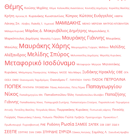
Θέμης
Κιούσης Μιχάλης
Κλίμα
Κολοκυθάς Αναστάσιος
Κονταξής Δημήτρης
Κορκίδης Βασίλης
Κώτσος Ευάγγελος
Κύπρος
Κρήτη
Κυρανάκης Κωνσταντίνος
Κρίντας Θ.
ΛΙΒΕΡΙΑ
ΜΑΜΙΔΑΚΗΣ
Λάτσης Σπ.
Λιανός Ι.
Λέσβος
Λιμενικό
ΜΕΛΚΟ
ΜΕΡΙΣΜΑ
ΜΗΤΡΩΟ ΑΠΟΒΛΗΤΩΝ
Μακρυβέλιος Δημήτρης
Μάρδας Δ.
Μαμουλάκης Χ.
Μάλαμα Κυριακή
Μαυράκης Γιάννης
Μαρκόπουλος Δημήτρης
Μαυράκης
Μασαλής Γιώργος
Μαυράκης Χάρης
Μελίδης
Μανώλης
Μαυρομμάτης Γιώργος
Μεθάνιο
Μελίδης Σπύρος
Αλέξανδρος
Μελισσανίδης Δημήτρης
Μερελής Κυριάκος
Μεταφορικό Ισοδύναμο
Μητσοτάκης
Μεταφορών
Μητρώο
Ξυδάκης Ηρακλής
ΟΒΕ
Κυριάκος
Μπόμπορης Παναγιώτης
Ν.Μάκρη
ΝΑΞΟΣ
Νέα Μάκρη
ΟΓΑ
ΠΕΤΡΟΛΙΝΑ
ΠΑΣΟΚ
Οικονόμου Γ.
ΟΟΣΑ
ΟΦΑΕ
Οικονομικός Ταχυδρόμος
ΠΑΡΑΤΑΣΗ
ΠΑΡΙΣΙ
ΠΟΠΕΚ
Παπαγεωργίου
ΠΡΑΤΗΡΙΑ
ΠΡΟΘΕΣΜΙΑ
Πάνας Απόστολος
Πέτη Πέρκα
Νίκος
Παπαζήσης
Παπαδοπούλου Έλλη
Παπαδημητρίου Μπ.
Παπαδοπούλου Ελισάβετ
Γιάννης
Παπαθανάσης Νίκος
Παπαμιχαήλ Σωτήρης
Παπασταύρου Σταύρος
Παραπολιτικά
Περιφέρεια
Πιερρακάκης Κυριάκος
Πιτσιλής
Αττικής
Πετκίδης Βασίλης
Πετραλιάς Θάνος
Πιστωτικές κάρτες
Γιώργος
Πούλου Γιώτα
Πλακιωτάκης Γιάννης
Πολωνία
Πρέβεζα
Πρατηριούχοι
Προκοπίου Γ.
Ρωσία
Ροδόπη
ΣΑΜΕΕ
ΣΑΠΕΚ
ΡΑΕ
Πρωθυπουργό
Πυροσβεστική
ΣΕΒ
ΣΕΒΤ
ΣΕΔΕ ΙΙ
ΣΕΕΠΕ
ΣΥΡΙΖΑ
ΣΠΥΡΙΔΗΣ
Σαμόλης Λ.
ΣΕΥΠΥΚΕ
ΣΚΑΙ
ΣΜΕΑ
Σάκκος Αντώνης
Σαουδική Αραβία