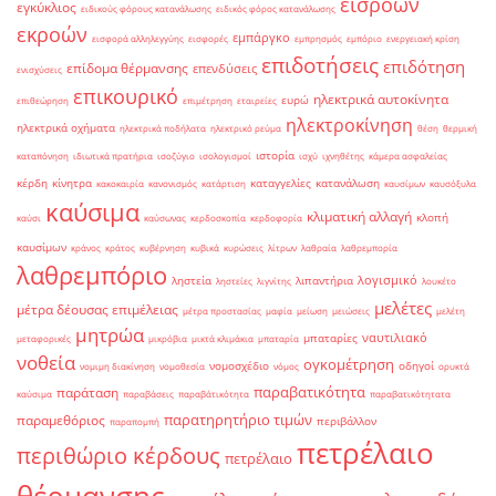
εισροών
εγκύκλιος
ειδικούς φόρους κατανάλωσης
ειδικός φόρος κατανάλωσης
εκροών
εμπάργκο
εισφορά αλληλεγγύης
εισφορές
εμπρησμός
εμπόριο
ενεργειακή κρίση
επιδοτήσεις
επιδότηση
επίδομα θέρμανσης
επενδύσεις
ενισχύσεις
επικουρικό
ηλεκτρικά αυτοκίνητα
ευρώ
επιθεώρηση
επιμέτρηση
εταιρείες
ηλεκτροκίνηση
ηλεκτρικά οχήματα
ηλεκτρικά ποδήλατα
ηλεκτρικό ρεύμα
θέση
θερμική
ιστορία
καταπόνηση
ιδιωτικά πρατήρια
ισοζύγιο
ισολογισμοί
ισχύ
ιχνηθέτης
κάμερα ασφαλείας
κέρδη
κίνητρα
καταγγελίες
κατανάλωση
κακοκαιρία
κανονισμός
κατάρτιση
καυσίμων
καυσόξυλα
καύσιμα
κλιματική αλλαγή
κλοπή
καύσι
καύσωνας
κερδοσκοπία
κερδοφορία
καυσίμων
κράνος
κράτος
κυβέρνηση
κυβικά
κυρώσεις
λίτρων
λαθραία
λαθρεμπορία
λαθρεμπόριο
λογισμικό
ληστεία
λιπαντήρια
ληστείες
λιγνίτης
λουκέτο
μελέτες
μέτρα δέουσας επιμέλειας
μέτρα προστασίας
μαφία
μείωση
μειώσεις
μελέτη
μητρώα
ναυτιλιακό
μπαταρίες
μεταφορικές
μικρόβια
μικτά κλιμάκια
μπαταρία
νοθεία
ογκομέτρηση
νομοσχέδιο
οδηγοί
νομιμη διακίνηση
νομοθεσία
νόμος
ορυκτά
παραβατικότητα
παράταση
καύσιμα
παραβάσεις
παραβάτικότητα
παραβατικότητατα
παρατηρητήριο τιμών
παραμεθόριος
περιβάλλον
παραπομπή
πετρέλαιο
περιθώριο κέρδους
πετρέλαιο