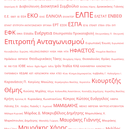
Διοικητικό Συμβούλιο
Διαβούλευση
Δρακακάκης Γιάννης
Δαγούμας Θ.
Δούκας Χάρης
ΕΛΠΕ
ΕΚΟ
ΕΝΒΕΘ
ΕΛΙΝΟΙΛ
ΕΛΣΤΑΤ
Ε.Ε.
ΕΕΑ
ΕΒΕΠ
ΕΕ
ΕΛΑΣ
ΕΛΛΑΚΤΩΡ
ΕΣΠΑ
ΕΡΤ
ΕΣΕΚ
ΕΠΑΝΤ
ΕΠΙΤΡΟΠΗ ΑΝΤΑΓΩΝΙΣΜΟΥ
ΕΡΓΑΝΗ
ΕΣΥΔ
ΕΤΕΑΕΠ
ΕΤΕΚΑ
ΕΤΕπ
ΕΥΠ
ΕΦΚ
Ενέργεια
Επιστρεπτέα Προκαταβολή
Ελλάδα
ΕΦΚΑ
Επιτροπάκης Π.
Επιτροπή
Επιτροπή Ανταγωνισμού
Ευρωπαϊκή Ένωση
Ευρωπαϊκό
ΗΦΑΙΣΤΟΣ
Κοινοβούλιο
Ευρώπη
ΗELLENiQ ENERGY
ΗΛΕΙΑ
ΗΜΑ
ΗΠΑ
Ηνωμένο Βασίλειο
Θεοδωρικάκος Τάκης
Ηράκλειο
Θεσσαλονίκη
Θράκη
ΘΕΡΜΟΙΛ
Θεοχάρης Χάρης
Θωμαδάκης
Ιταλία
ΙΟΒΕ
Ιράν
ΚΑΔ
Μ.
ΙΝΕ-ΓΣΕΕ
Ικόνιο
Ιλχάν Αχμέτ
Ινδία
ΚΑΘΗΜΕΡΙΝΗ
ΚΑΝΟΝΙΣΤΙΚΗ
ΚΕΔΑΚ
ΠΑΡΕΜΒΑΣΗ
ΚΕΠ
ΚΕΡΔΟΦΟΡΙΑ
ΚΙΝΑ
ΚΤΕΟ
Κίνα
Κίνημα Δημοκρατίας
Καββαθάς Γ.
Καλογήρου Ι.
Κιουρτζής
Καρανάσιος Π.
Κατρίνης Μανώλης
Κεγκέρογλου Βασίλης
Κερατσίνι
Θέμης
Κιούσης Μιχάλης
Κλίμα
Κολοκυθάς Αναστάσιος
Κονταξής Δημήτρης
Κορκίδης Βασίλης
Κώτσος Ευάγγελος
Κύπρος
Κρήτη
Κυρανάκης Κωνσταντίνος
Κρίντας Θ.
ΛΙΒΕΡΙΑ
ΜΑΜΙΔΑΚΗΣ
Λάτσης Σπ.
Λιανός Ι.
Λέσβος
Λιμενικό
ΜΕΛΚΟ
ΜΕΡΙΣΜΑ
ΜΗΤΡΩΟ ΑΠΟΒΛΗΤΩΝ
Μακρυβέλιος Δημήτρης
Μάρδας Δ.
Μαμουλάκης Χ.
Μάλαμα Κυριακή
Μαυράκης Γιάννης
Μαρκόπουλος Δημήτρης
Μαυράκης
Μασαλής Γιώργος
Μαυράκης Χάρης
Μελίδης
Μανώλης
Μαυρομμάτης Γιώργος
Μεθάνιο