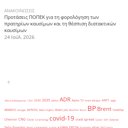
ΑΝΑΚΟΙΝΩΣΕΙΣ
Προτάσεις ΠΟΠΕΚ για τη φορολόγηση των
πρατηρίων καυσίμων και τη θέσπιση διατακτικών
καυσίμων
24 Ιούλ. 2026
ADR
2035
ANT1
2030
Alpha TV
app
'άδεια κυκλοφορίας
1202
adblue
Andre Bledjian
BP
Brent
ARAMCO
AVINOIL
Biden Joe
Cedefop
Autogas
Baker Hughes
BlueFuel
Bosch
covid-19
CNG
Chevron
crack spread
Coral
Coral Energy
Cyclon
DAF
Dailymail
Delta Poseidon
e-ΕΦΚΑ
EBITDA
eFuel
diesel
e-katanalotis
e-shop
Economist
EKO Cyprus