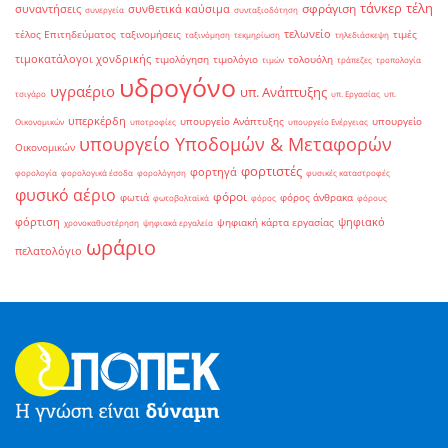
τάνκερ
τέλη
σφράγιση
συναντήσεις
συνθετικά καύσιμα
συνεργεία
συνταξιοδότηση
τελωνείο
τέλος Επιτηδεύματος
ταξινομήσεις
τιμές
ταξινόμηση
τεκμηρίωση
τηλεδιάσκεψη
τιμοκατάλογοι χονδρικής
τιμολόγηση
τιμολόγιο
τολουόλη
τιμών
τράπεζες
τροπολογία
υδρογόνο
υγραέριο
υπ. Ανάπτυξης
τσιγάρο
υπ. Εργασίας
υπ.
υπερκέρδη
υπουργείο Ανάπτυξης
υπουργείο
Οικονομικών
υποτροφίες
υπουργείο Ενέργειας
υπουργείο Υποδομών & Μεταφορών
Οικονομικών
φορτιστές
φορτηγά
φορολογία
φορολογικά έσοδα
φορολόγηση
φυσικές καταστροφές
φυσικό αέριο
φόροι
φωτιά
φόρος άνθρακα
φωτοβολταϊκά
φόρος
φόρους
φόρτιση
ψηφιακό
ψηφιακή κάρτα εργασίας
χρονοκαθυστέρηση
ψηφιακά εργαλεία
ωράριο
πελατολόγιο