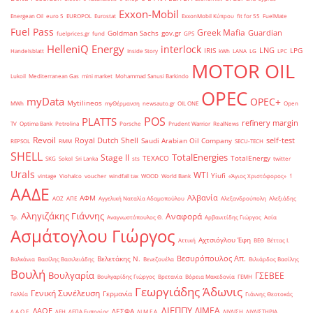
Exxon-Mobil
Energean Oil
euro 5
EUROPOL
Eurostat
ExxonMobil Κύπρου
fit for 55
FuelMate
Fuel Pass
Greek Mafia
Guardian
Goldman Sachs
gov.gr
fuelprices.gr
fund
GPS
HelleniQ Energy
interlock
LNG
IRIS
LPG
Handelsblatt
Inside Story
kWh
LANA
LG
LPC
MOTOR OIL
Lukoil
Mediterranean Gas
mini market
Mohammad Sanusi Barkindo
OPEC
myData
OPEC+
Mytilineos
MWh
myΘέρμανση
newsauto.gr
OIL ONE
Open
POS
PLATTS
refinery margin
TV
Optima Bank
Petrolina
Porsche
Prudent Warrior
RealNews
Revoil
Royal Dutch Shell
self-test
Saudi Arabian Oil Company
REPSOL
RMM
SECU-TECH
SHELL
TotalEnergies
Stage II
TEXACO
TotalEnergy
SKG
Sokol
Sri Lanka
sts
twitter
Urals
WTI
Yiufi
vintage
Viohalco
voucher
windfall tax
WOOD
World Bank
«Άγιος Χριστόφορος»
΄1
ΑΑΔΕ
Αλβανία
ΑΦΜ
ΑΟΖ
ΑΠΕ
Αγγελική Ναταλία Αδαμοπούλου
Αλεξανδρούπολη
Αλεξιάδης
Αληγιζάκης Γιάννης
Αναφορά
Τρ.
Αναγνωστόπουλος Θ.
Αρβανιτίδης Γιώργος
Ασία
Ασμάτογλου Γιώργος
Αχτσιόγλου Έφη
Αττική
ΒΕΘ
Βέττας Ι.
Βεσυρόπουλος Απ.
Βελετάκης Ν.
Βαλκάνια
Βασίλης Βασιλειάδης
Βενεζουέλα
Βιλιάρδος Βασίλης
Βουλή
Βουλγαρία
ΓΣΕΒΕΕ
Βουλγαρίδης Γιώργος
Βρετανία
Βόρεια Μακεδονία
ΓΕΜΗ
Γεωργιάδης Άδωνις
Γενική Συνέλευση
Γερμανία
Γαλλία
Γιάννης Θεοτοκάς
ΔΙΕΠΠΥ
ΔΙΜΕΑ
ΔΑΟΕ
ΔΕΣΦΑ
Δ.Α.Ο.Ε.
ΔΕΗ
ΔΕΠΑ Εμπορίας
ΔΙ.Μ.Ε.Α.
ΔΙΥΛΙΣΗ
ΔΙΥΛΙΣΤΗΡΙΑ