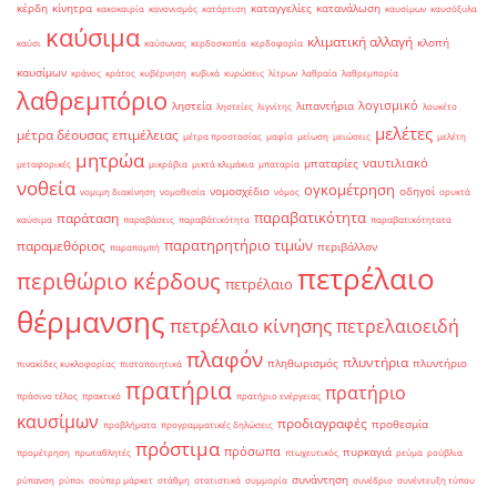
κέρδη
κίνητρα
καταγγελίες
κατανάλωση
κακοκαιρία
κανονισμός
κατάρτιση
καυσίμων
καυσόξυλα
καύσιμα
κλιματική αλλαγή
κλοπή
καύσι
καύσωνας
κερδοσκοπία
κερδοφορία
καυσίμων
κράνος
κράτος
κυβέρνηση
κυβικά
κυρώσεις
λίτρων
λαθραία
λαθρεμπορία
λαθρεμπόριο
λογισμικό
ληστεία
λιπαντήρια
ληστείες
λιγνίτης
λουκέτο
μελέτες
μέτρα δέουσας επιμέλειας
μέτρα προστασίας
μαφία
μείωση
μειώσεις
μελέτη
μητρώα
ναυτιλιακό
μπαταρίες
μεταφορικές
μικρόβια
μικτά κλιμάκια
μπαταρία
νοθεία
ογκομέτρηση
νομοσχέδιο
οδηγοί
νομιμη διακίνηση
νομοθεσία
νόμος
ορυκτά
παραβατικότητα
παράταση
καύσιμα
παραβάσεις
παραβάτικότητα
παραβατικότητατα
παρατηρητήριο τιμών
παραμεθόριος
περιβάλλον
παραπομπή
πετρέλαιο
περιθώριο κέρδους
πετρέλαιο
θέρμανσης
πετρέλαιο κίνησης
πετρελαιοειδή
πλαφόν
πλυντήρια
πληθωρισμός
πλυντήριο
πινακίδες κυκλοφορίας
πιστοποιητικά
πρατήρια
πρατήριο
πράσινο τέλος
πρακτικό
πρατήριο ενέργειας
καυσίμων
προδιαγραφές
προθεσμία
προβλήματα
προγραμματικές δηλώσεις
πρόστιμα
πρόσωπα
πυρκαγιά
προμέτρηση
πρωταθλητές
πτωχευτικός
ρεύμα
ρούβλια
συνάντηση
ρύπανση
ρύποι
σούπερ μάρκετ
στάθμη
στατιστικά
συμμορία
συνέδριο
συνέντευξη τύπου