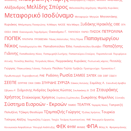
Μελίδης Σπύρος
Αλέξανδρος
Μελισσανίδης Δημήτρης
Μερελής Κυριάκος
Μεταφορικό Ισοδύναμο
Μητσοτάκης
Μεταφορών
Μητρώο
Ξυδάκης Ηρακλής
ΟΒΕ
Κυριάκος
Μπόμπορης Παναγιώτης
Ν.Μάκρη
ΝΑΞΟΣ
Νέα Μάκρη
ΟΓΑ
ΠΕΤΡΟΛΙΝΑ
ΠΑΣΟΚ
Οικονόμου Γ.
ΟΟΣΑ
ΟΦΑΕ
Οικονομικός Ταχυδρόμος
ΠΑΡΑΤΑΣΗ
ΠΑΡΙΣΙ
ΠΟΠΕΚ
Παπαγεωργίου
ΠΡΑΤΗΡΙΑ
ΠΡΟΘΕΣΜΙΑ
Πάνας Απόστολος
Πέτη Πέρκα
Νίκος
Παπαζήσης
Παπαδοπούλου Έλλη
Παπαδημητρίου Μπ.
Παπαδοπούλου Ελισάβετ
Γιάννης
Παπαθανάσης Νίκος
Παπαμιχαήλ Σωτήρης
Παπασταύρου Σταύρος
Παραπολιτικά
Περιφέρεια
Πιερρακάκης Κυριάκος
Πιτσιλής
Αττικής
Πετκίδης Βασίλης
Πετραλιάς Θάνος
Πιστωτικές κάρτες
Γιώργος
Πούλου Γιώτα
Πλακιωτάκης Γιάννης
Πολωνία
Πρέβεζα
Πρατηριούχοι
Προκοπίου Γ.
Ρωσία
Ροδόπη
ΣΑΜΕΕ
ΣΑΠΕΚ
ΡΑΕ
Πρωθυπουργό
Πυροσβεστική
ΣΕΒ
ΣΕΒΤ
ΣΕΔΕ ΙΙ
ΣΕΕΠΕ
ΣΥΡΙΖΑ
ΣΠΥΡΙΔΗΣ
Σαμόλης Λ.
ΣΕΥΠΥΚΕ
ΣΚΑΙ
ΣΜΕΑ
Σάκκος Αντώνης
Σαουδική Αραβία
Σταυράκης
Σιάμισιης Ανδρέας
Σκρέκας Κώστας
ΣτΕ
Σβίγκου Ρ.
Σκυλακάκης Θ.
Χρήστος
Σταϊκούρας Χρήστος
Σωκράτης Φάμελλος
Στράτος Σιμόπουλος
Σύνταξη
Σύστημα Εισροών - Εκροών
ΤΕΑΠΥΚ
Ταπρατζή
ΤΑΜΕΙΟ
Ταγαράς Νίκος
Τζαμπαζλής Γιώργος
Τουρκία
Πολυξένη
Τζάκρη Θεοδώρα
Τζιόλας Χρήστος
Τσίπρας Αλέξης
Τσαμπαζλής Γιώργος
Τσεχία
Τσιάρας Κωνσταντίνος
ΥΜΕ
Υπουργείο Εργασίας
ΦΠΑ
ΦΕΚ
ΦΗΜ
Κοινωνικών Ασφαλίσεων
Υπουργό Ανάπτυξης
ΦΗΜΑΣ
Φίλης Ν.
Φραγκογιάννης