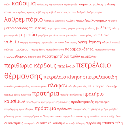
καύσιμα
κλιματική αλλαγή
κλοπή
καύσι
καύσωνας
κερδοσκοπία
κερδοφορία
καυσίμων
κράνος
κράτος
κυβέρνηση
κυβικά
κυρώσεις
λίτρων
λαθραία
λαθρεμπορία
λαθρεμπόριο
λογισμικό
ληστεία
λιπαντήρια
ληστείες
λιγνίτης
λουκέτο
μελέτες
μέτρα δέουσας επιμέλειας
μέτρα προστασίας
μαφία
μείωση
μειώσεις
μελέτη
μητρώα
ναυτιλιακό
μπαταρίες
μεταφορικές
μικρόβια
μικτά κλιμάκια
μπαταρία
νοθεία
ογκομέτρηση
νομοσχέδιο
οδηγοί
νομιμη διακίνηση
νομοθεσία
νόμος
ορυκτά
παραβατικότητα
παράταση
καύσιμα
παραβάσεις
παραβάτικότητα
παραβατικότητατα
παρατηρητήριο τιμών
παραμεθόριος
περιβάλλον
παραπομπή
πετρέλαιο
περιθώριο κέρδους
πετρέλαιο
θέρμανσης
πετρέλαιο κίνησης
πετρελαιοειδή
πλαφόν
πλυντήρια
πληθωρισμός
πλυντήριο
πινακίδες κυκλοφορίας
πιστοποιητικά
πρατήρια
πρατήριο
πράσινο τέλος
πρακτικό
πρατήριο ενέργειας
καυσίμων
προδιαγραφές
προθεσμία
προβλήματα
προγραμματικές δηλώσεις
πρόστιμα
πρόσωπα
πυρκαγιά
προμέτρηση
πρωταθλητές
πτωχευτικός
ρεύμα
ρούβλια
συνάντηση
ρύπανση
ρύποι
σούπερ μάρκετ
στάθμη
στατιστικά
συμμορία
συνέδριο
συνέντευξη τύπου
τάνκερ
τέλη
σφράγιση
συναντήσεις
συνθετικά καύσιμα
συνεργεία
συνταξιοδότηση