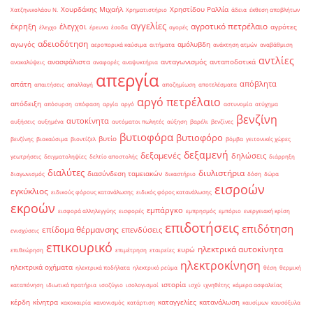
Χουρδάκης Μιχαήλ
Χρηστίδου Ραλλία
Χατζηνικολάου Ν.
Χρηματιστήριο
άδεια
έκθεση αποβλήτων
αγγελίες
αγροτικό πετρέλαιο
έκρηξη
έλεγχοι
αγρότες
έλεγχο
έρευνα
έσοδα
αγορές
αδειοδότηση
αγωγός
αμόλυβδη
αεροπορικά καύσιμα
αιτήματα
ανάκτηση ατμών
αναβάθμιση
αντλίες
ανασφάλιστα
ανταγωνισμός
ανταποδοτικά
ανακαλύψεις
αναφορές
αναψυκτήρια
απεργία
απόβλητα
απάτη
απαιτήσεις
απαλλαγή
αποζημίωση
αποτελέσματα
αργό πετρέλαιο
απόδειξη
απόσυρση
απόφαση
αργία
αργό
αστυνομία
ατύχημα
βενζίνη
αυτοκίνητα
αυξήσεις
αυξημένα
αυτόματοι πωλητές
αύξηση
βαρέλι
βενζίνες
βυτιοφόρα
βυτιοφόρο
βυτίο
βενζίνης
βιοκαύσιμα
βιοντίζελ
βόμβα
γειτονικές χώρες
δεξαμενή
δεξαμενές
δηλώσεις
γεωτρήσεις
δειγματοληψίες
δελτίο αποστολής
διάρρηξη
διαλύτες
διυλιστήρια
διασύνδεση ταμειακών
διαγωνισμός
δικαστήριο
δόση
δώρα
εισροών
εγκύκλιος
ειδικούς φόρους κατανάλωσης
ειδικός φόρος κατανάλωσης
εκροών
εμπάργκο
εισφορά αλληλεγγύης
εισφορές
εμπρησμός
εμπόριο
ενεργειακή κρίση
επιδοτήσεις
επιδότηση
επίδομα θέρμανσης
επενδύσεις
ενισχύσεις
επικουρικό
ηλεκτρικά αυτοκίνητα
ευρώ
επιθεώρηση
επιμέτρηση
εταιρείες
ηλεκτροκίνηση
ηλεκτρικά οχήματα
ηλεκτρικά ποδήλατα
ηλεκτρικό ρεύμα
θέση
θερμική
ιστορία
καταπόνηση
ιδιωτικά πρατήρια
ισοζύγιο
ισολογισμοί
ισχύ
ιχνηθέτης
κάμερα ασφαλείας
κέρδη
κίνητρα
καταγγελίες
κατανάλωση
κακοκαιρία
κανονισμός
κατάρτιση
καυσίμων
καυσόξυλα