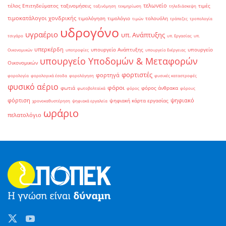
τελωνείο
τέλος Επιτηδεύματος
ταξινομήσεις
τιμές
ταξινόμηση
τεκμηρίωση
τηλεδιάσκεψη
τιμοκατάλογοι χονδρικής
τιμολόγηση
τιμολόγιο
τολουόλη
τιμών
τράπεζες
τροπολογία
υδρογόνο
υγραέριο
υπ. Ανάπτυξης
τσιγάρο
υπ. Εργασίας
υπ.
υπερκέρδη
υπουργείο Ανάπτυξης
υπουργείο
Οικονομικών
υποτροφίες
υπουργείο Ενέργειας
υπουργείο Υποδομών & Μεταφορών
Οικονομικών
φορτιστές
φορτηγά
φορολογία
φορολογικά έσοδα
φορολόγηση
φυσικές καταστροφές
φυσικό αέριο
φόροι
φωτιά
φόρος άνθρακα
φωτοβολταϊκά
φόρος
φόρους
φόρτιση
ψηφιακό
ψηφιακή κάρτα εργασίας
χρονοκαθυστέρηση
ψηφιακά εργαλεία
ωράριο
πελατολόγιο