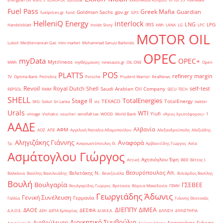
Fuel Pass
Greek Mafia
Guardian
Goldman Sachs
gov.gr
fuelprices.gr
fund
GPS
HelleniQ Energy
interlock
LNG
IRIS
LPG
Handelsblatt
Inside Story
kWh
LANA
LG
LPC
MOTOR OIL
Lukoil
Mediterranean Gas
mini market
Mohammad Sanusi Barkindo
OPEC
myData
OPEC+
Mytilineos
MWh
myΘέρμανση
newsauto.gr
OIL ONE
Open
POS
PLATTS
refinery margin
TV
Optima Bank
Petrolina
Porsche
Prudent Warrior
RealNews
Revoil
Royal Dutch Shell
self-test
Saudi Arabian Oil Company
REPSOL
RMM
SECU-TECH
SHELL
TotalEnergies
Stage II
TEXACO
TotalEnergy
SKG
Sokol
Sri Lanka
sts
twitter
Urals
WTI
Yiufi
vintage
Viohalco
voucher
windfall tax
WOOD
World Bank
«Άγιος Χριστόφορος»
΄1
ΑΑΔΕ
Αλβανία
ΑΦΜ
ΑΟΖ
ΑΠΕ
Αγγελική Ναταλία Αδαμοπούλου
Αλεξανδρούπολη
Αλεξιάδης
Αληγιζάκης Γιάννης
Αναφορά
Τρ.
Αναγνωστόπουλος Θ.
Αρβανιτίδης Γιώργος
Ασία
Ασμάτογλου Γιώργος
Αχτσιόγλου Έφη
Αττική
ΒΕΘ
Βέττας Ι.
Βεσυρόπουλος Απ.
Βελετάκης Ν.
Βαλκάνια
Βασίλης Βασιλειάδης
Βενεζουέλα
Βιλιάρδος Βασίλης
Βουλή
Βουλγαρία
ΓΣΕΒΕΕ
Βουλγαρίδης Γιώργος
Βρετανία
Βόρεια Μακεδονία
ΓΕΜΗ
Γεωργιάδης Άδωνις
Γενική Συνέλευση
Γερμανία
Γαλλία
Γιάννης Θεοτοκάς
ΔΙΕΠΠΥ
ΔΙΜΕΑ
ΔΑΟΕ
ΔΕΣΦΑ
Δ.Α.Ο.Ε.
ΔΕΗ
ΔΕΠΑ Εμπορίας
ΔΙ.Μ.Ε.Α.
ΔΙΥΛΙΣΗ
ΔΙΥΛΙΣΤΗΡΙΑ
Διοικητικό Συμβούλιο
Διαβούλευση
Δρακακάκης Γιάννης
Δαγούμας Θ.
Δούκας Χάρης