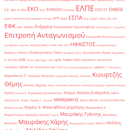
ΕΛΠΕ
ΕΚΟ
ΕΝΒΕΘ
ΕΛΙΝΟΙΛ
ΕΛΣΤΑΤ
Ε.Ε.
ΕΕΑ
ΕΒΕΠ
ΕΕ
ΕΛΑΣ
ΕΛΛΑΚΤΩΡ
ΕΣΠΑ
ΕΡΤ
ΕΣΕΚ
ΕΠΑΝΤ
ΕΠΙΤΡΟΠΗ ΑΝΤΑΓΩΝΙΣΜΟΥ
ΕΡΓΑΝΗ
ΕΣΥΔ
ΕΤΕΑΕΠ
ΕΤΕΚΑ
ΕΤΕπ
ΕΥΠ
ΕΦΚ
Ενέργεια
Επιστρεπτέα Προκαταβολή
Ελλάδα
ΕΦΚΑ
Επιτροπάκης Π.
Επιτροπή
Επιτροπή Ανταγωνισμού
Ευρωπαϊκή Ένωση
Ευρωπαϊκό
ΗΦΑΙΣΤΟΣ
Κοινοβούλιο
Ευρώπη
ΗELLENiQ ENERGY
ΗΛΕΙΑ
ΗΜΑ
ΗΠΑ
Ηνωμένο Βασίλειο
Θεοδωρικάκος Τάκης
Ηράκλειο
Θεσσαλονίκη
Θράκη
ΘΕΡΜΟΙΛ
Θεοχάρης Χάρης
Θωμαδάκης
Ιταλία
ΙΟΒΕ
Ιράν
ΚΑΔ
Μ.
ΙΝΕ-ΓΣΕΕ
Ικόνιο
Ιλχάν Αχμέτ
Ινδία
ΚΑΘΗΜΕΡΙΝΗ
ΚΑΝΟΝΙΣΤΙΚΗ
ΚΕΔΑΚ
ΠΑΡΕΜΒΑΣΗ
ΚΕΠ
ΚΕΡΔΟΦΟΡΙΑ
ΚΙΝΑ
ΚΤΕΟ
Κίνα
Κίνημα Δημοκρατίας
Καββαθάς Γ.
Καλογήρου Ι.
Κιουρτζής
Καρανάσιος Π.
Κατρίνης Μανώλης
Κεγκέρογλου Βασίλης
Κερατσίνι
Θέμης
Κιούσης Μιχάλης
Κλίμα
Κολοκυθάς Αναστάσιος
Κονταξής Δημήτρης
Κορκίδης Βασίλης
Κώτσος Ευάγγελος
Κύπρος
Κρήτη
Κυρανάκης Κωνσταντίνος
Κρίντας Θ.
ΛΙΒΕΡΙΑ
ΜΑΜΙΔΑΚΗΣ
Λάτσης Σπ.
Λιανός Ι.
Λέσβος
Λιμενικό
ΜΕΛΚΟ
ΜΕΡΙΣΜΑ
ΜΗΤΡΩΟ ΑΠΟΒΛΗΤΩΝ
Μακρυβέλιος Δημήτρης
Μάρδας Δ.
Μαμουλάκης Χ.
Μάλαμα Κυριακή
Μαυράκης Γιάννης
Μαρκόπουλος Δημήτρης
Μαυράκης
Μασαλής Γιώργος
Μαυράκης Χάρης
Μελίδης
Μανώλης
Μαυρομμάτης Γιώργος
Μεθάνιο