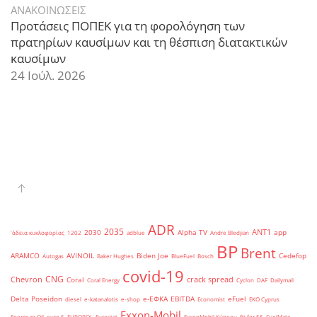
ΑΝΑΚΟΙΝΩΣΕΙΣ
Προτάσεις ΠΟΠΕΚ για τη φορολόγηση των
πρατηρίων καυσίμων και τη θέσπιση διατακτικών
καυσίμων
24 Ιούλ. 2026
ADR
2035
ANT1
2030
Alpha TV
app
'άδεια κυκλοφορίας
1202
adblue
Andre Bledjian
BP
Brent
ARAMCO
AVINOIL
Biden Joe
Cedefop
Autogas
Baker Hughes
BlueFuel
Bosch
covid-19
CNG
Chevron
crack spread
Coral
Coral Energy
Cyclon
DAF
Dailymail
Delta Poseidon
e-ΕΦΚΑ
EBITDA
eFuel
diesel
e-katanalotis
e-shop
Economist
EKO Cyprus
Exxon-Mobil
Energean Oil
euro 5
EUROPOL
Eurostat
ExxonMobil Κύπρου
fit for 55
FuelMate