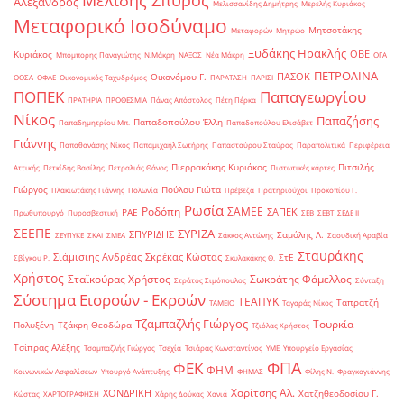
Μελίδης Σπύρος
Αλέξανδρος
Μελισσανίδης Δημήτρης
Μερελής Κυριάκος
Μεταφορικό Ισοδύναμο
Μητσοτάκης
Μεταφορών
Μητρώο
Ξυδάκης Ηρακλής
ΟΒΕ
Κυριάκος
Μπόμπορης Παναγιώτης
Ν.Μάκρη
ΝΑΞΟΣ
Νέα Μάκρη
ΟΓΑ
ΠΕΤΡΟΛΙΝΑ
ΠΑΣΟΚ
Οικονόμου Γ.
ΟΟΣΑ
ΟΦΑΕ
Οικονομικός Ταχυδρόμος
ΠΑΡΑΤΑΣΗ
ΠΑΡΙΣΙ
ΠΟΠΕΚ
Παπαγεωργίου
ΠΡΑΤΗΡΙΑ
ΠΡΟΘΕΣΜΙΑ
Πάνας Απόστολος
Πέτη Πέρκα
Νίκος
Παπαζήσης
Παπαδοπούλου Έλλη
Παπαδημητρίου Μπ.
Παπαδοπούλου Ελισάβετ
Γιάννης
Παπαθανάσης Νίκος
Παπαμιχαήλ Σωτήρης
Παπασταύρου Σταύρος
Παραπολιτικά
Περιφέρεια
Πιερρακάκης Κυριάκος
Πιτσιλής
Αττικής
Πετκίδης Βασίλης
Πετραλιάς Θάνος
Πιστωτικές κάρτες
Γιώργος
Πούλου Γιώτα
Πλακιωτάκης Γιάννης
Πολωνία
Πρέβεζα
Πρατηριούχοι
Προκοπίου Γ.
Ρωσία
Ροδόπη
ΣΑΜΕΕ
ΣΑΠΕΚ
ΡΑΕ
Πρωθυπουργό
Πυροσβεστική
ΣΕΒ
ΣΕΒΤ
ΣΕΔΕ ΙΙ
ΣΕΕΠΕ
ΣΥΡΙΖΑ
ΣΠΥΡΙΔΗΣ
Σαμόλης Λ.
ΣΕΥΠΥΚΕ
ΣΚΑΙ
ΣΜΕΑ
Σάκκος Αντώνης
Σαουδική Αραβία
Σταυράκης
Σιάμισιης Ανδρέας
Σκρέκας Κώστας
ΣτΕ
Σβίγκου Ρ.
Σκυλακάκης Θ.
Χρήστος
Σταϊκούρας Χρήστος
Σωκράτης Φάμελλος
Στράτος Σιμόπουλος
Σύνταξη
Σύστημα Εισροών - Εκροών
ΤΕΑΠΥΚ
Ταπρατζή
ΤΑΜΕΙΟ
Ταγαράς Νίκος
Τζαμπαζλής Γιώργος
Τουρκία
Πολυξένη
Τζάκρη Θεοδώρα
Τζιόλας Χρήστος
Τσίπρας Αλέξης
Τσαμπαζλής Γιώργος
Τσεχία
Τσιάρας Κωνσταντίνος
ΥΜΕ
Υπουργείο Εργασίας
ΦΠΑ
ΦΕΚ
ΦΗΜ
Κοινωνικών Ασφαλίσεων
Υπουργό Ανάπτυξης
ΦΗΜΑΣ
Φίλης Ν.
Φραγκογιάννης
Χαρίτσης Αλ.
ΧΟΝΔΡΙΚΗ
Χατζηθεοδοσίου Γ.
Κώστας
ΧΑΡΤΟΓΡΑΦΗΣΗ
Χάρης Δούκας
Χανιά