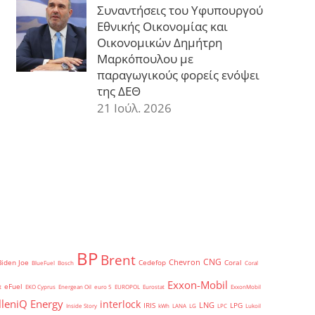
Συναντήσεις του Υφυπουργού
Εθνικής Οικονομίας και
Οικονομικών Δημήτρη
Μαρκόπουλου με
παραγωγικούς φορείς ενόψει
της ΔΕΘ
21 Ιούλ. 2026
BP
Brent
CNG
Chevron
Biden Joe
Cedefop
Coral
BlueFuel
Bosch
Coral
Exxon-Mobil
eFuel
t
EKO Cyprus
Energean Oil
euro 5
EUROPOL
Eurostat
ExxonMobil
lleniQ Energy
interlock
LNG
IRIS
LPG
Inside Story
kWh
LANA
LG
LPC
Lukoil