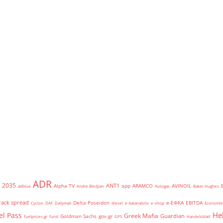
ADR
2035
ANT1
Alpha TV
app
ARAMCO
AVINOIL
adblue
Andre Bledjian
Autogas
Baker Hughes
rack spread
Delta Poseidon
e-ΕΦΚΑ
EBITDA
Cyclon
DAF
Dailymail
diesel
e-katanalotis
e-shop
Economis
He
el Pass
Greek Mafia
Guardian
Goldman Sachs
gov.gr
fuelprices.gr
fund
GPS
Handelsblatt