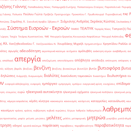
ζήσης Γιάννης
Παπαθανάσης Νίκος
Παπαμιχαήλ Σωτήρης
Παπασταύρου Σταύρος
Παραπολιτικά
Περιφέρ
Πούλου Γιώτα
ΡΑΕ
ς Γιάννης
Πολωνία
Πρέβεζα
Πρατηριούχοι
Προκοπίου Γ.
Πρωθυπουργό
Πυροσβεστική
Σιάμισιης Ανδρέας
Σκρέκας Κώστας
Σαμόλης Λ.
 Αντώνης
Σαουδική Αραβία
Σβίγκου Ρ.
Σκυλακάκης 
Σύστημα Εισροών - Εκροών
ΤΕΑΠΥΚ
Ταπρατζή Πο
νταξη
ΤΑΜΕΙΟ
Ταγαράς Νίκος
Φ
Γιώργος
Τσεχία
Τσιάρας Κωνσταντίνος
ΥΜΕ
Υπουργείο Εργασίας Κοινωνικών Ασφαλίσεων
Υπουργό Ανάπτυξης
ς Αλ.
Χατζηθεοδοσίου Γ.
Χουρδάκης Μιχαήλ
Χρηστίδου Ραλλία
Χατζηνικολάου Ν.
Χρηματιστήριο
ά
αδειοδότηση
ρότες
αγωγός
αμόλυβδη
αεροπορικά καύσιμα
αιτήματα
ανάκτηση ατμών
αναβάθμιση
αν
απεργία
απόβλητα
απόδειξη
ς
απαλλαγή
αποζημίωση
αποτελέσματα
απόσυρση
απόφαση
βενζίνη
βυτιοφόρα
βυτι
βυτίο
τές
αύξηση
βαρέλι
βενζίνες
βενζίνης
βιοκαύσιμα
βιοντίζελ
διαλύτες
διυλιστήρια
δηλώσεις
διασύνδεση ταμειακών
διάρρηξη
διαγωνισμός
δικαστήριο
δό
ών
επίδομα
εμπάργκο
εισφορά αλληλεγγύης
εισφορές
εμπρησμός
εμπόριο
ενεργειακή κρίση
ενισχύσεις
ηλεκτρικά αυτοκίνητα
ευρώ
ηλεκτρικά οχήματα
ρηση
εταιρείες
ηλεκτρικά ποδήλατα
ηλεκτρικό ρεύ
κέρδη
κίνητρα
καταγγελίες
κατανάλωση
θέτης
κάμερα ασφαλείας
κακοκαιρία
κανονισμός
κατάρτιση
καυ
λαθρεμπ
 καυσίμων
κράνος
κράτος
κυβέρνηση
κυβικά
κυρώσεις
λίτρων
λαθραία
λαθρεμπορία
μητρώα
μελέτες
ρα προστασίας
μαφία
μείωση
μειώσεις
μελέτη
μεταφορικές
μικρόβια
μικτά κλιμά
έτρηση
παραβατικότητα
παράταση
οδηγοί
ορυκτά καύσιμα
παραβάσεις
παραβάτικότητα
παρα