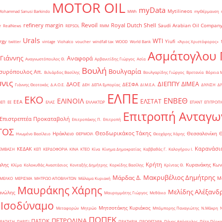
MOTOR OIL
myData
Mytilineos
Mohammad Sanusi Barkindo
MWh
myΘέρμανση
Revoil
refinery margin
Royal Dutch Shell
Saudi Arabian Oil Compan
r
RealNews
REPSOL
RMM
Urals
WTI
rgy
Yiufi
twitter
vintage
Viohalco
voucher
windfall tax
WOOD
World Bank
«Άγιος Χριστόφορος»
΄
Ασμάτογλου 
 Γιάννης
Αναφορά
Αναγνωστόπουλος Θ.
Αρβανιτίδης Γιώργος
Ασία
Βουλή
Βουλγαρία
συρόπουλος Απ.
Βιλιάρδος Βασίλης
Βουλγαρίδης Γιώργος
Βρετανία
Βόρεια 
νις
ΔΙΕΠΠΥ
ΔΙΜΕΑ
ΔΑΟΕ
ΔΕΣΦΑ
Γιάννης Θεοτοκάς
Δ.Α.Ο.Ε.
ΔΕΗ
ΔΕΠΑ Εμπορίας
ΔΙ.Μ.Ε.Α.
ΔΙΥΛΙΣΗ
ΔΙ
ΕΛΠΕ
ΕΚΟ
ΕΝΒΕΘ
ΕΛΙΝΟΙΛ
ΕΛΣΤΑΤ
ΕΕΑ
ΒΕΠ
ΕΕ
ΕΛΑΣ
ΕΛΛΑΚΤΩΡ
ΕΠΑΝΤ
ΕΠΙΤΡΟΠ
Επιτροπή Ανταγω
Επιστρεπτέα Προκαταβολή
Επιτροπάκης Π.
Επιτροπή
ΤΟΣ
Θεοδωρικάκος Τάκης
Ηράκλειο
Θεσσαλονίκη
Ηνωμένο Βασίλειο
ΘΕΡΜΟΙΛ
Θεοχάρης Χάρης
Καρανάσιο
ΚΕΔΑΚ
ΡΕΜΒΑΣΗ
ΚΕΠ
ΚΕΡΔΟΦΟΡΙΑ
ΚΙΝΑ
ΚΤΕΟ
Κίνα
Κίνημα Δημοκρατίας
Καββαθάς Γ.
Καλογήρου Ι.
Κρήτη
άλης
Κυρανάκης Κων
Κλίμα
Κολοκυθάς Αναστάσιος
Κονταξής Δημήτρης
Κορκίδης Βασίλης
Κρίντας Θ.
Μακρυβέλιος Δημήτρης
Μάρδας Δ.
Μ
ΜΕΛΚΟ
ΜΕΡΙΣΜΑ
ΜΗΤΡΩΟ ΑΠΟΒΛΗΤΩΝ
Μάλαμα Κυριακή
Μαυράκης Χάρης
Μελίδης Αλέξανδ
ανώλης
Μαυρομμάτης Γιώργος
Μεθάνιο
 Ισοδύναμο
Μητσοτάκης Κυριάκος
Μεταφορών
Μητρώο
Μπόμπορης Παναγιώτης
Ν.Μάκρη
ΠΟΠΕΚ
ΠΕΤΡΟΛΙΝΑ
ΠΑΣΟΚ
ΡΑΤΑΣΗ
ΠΑΡΙΣΙ
ΠΡΑΤΗΡΙΑ
ΠΡΟΘΕΣΜΙΑ
Πάνας Απόστολος
Πέτη Πέρκα