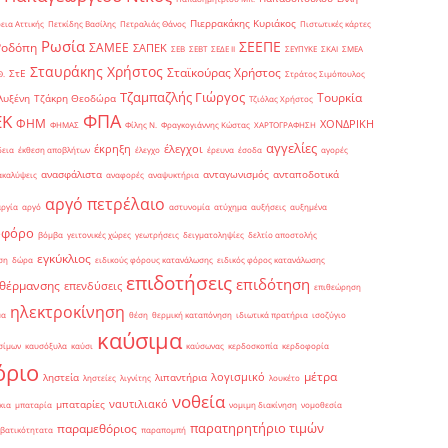
Πιερρακάκης Κυριάκος
εια Αττικής
Πετκίδης Βασίλης
Πετραλιάς Θάνος
Πιστωτικές κάρτες
Ρωσία
ΣΕΕΠΕ
Ροδόπη
ΣΑΜΕΕ
ΣΑΠΕΚ
ΣΕΒ
ΣΕΒΤ
ΣΕΔΕ ΙΙ
ΣΕΥΠΥΚΕ
ΣΚΑΙ
ΣΜΕΑ
Σταυράκης Χρήστος
Σταϊκούρας Χρήστος
ΣτΕ
Θ.
Στράτος Σιμόπουλος
Τζαμπαζλής Γιώργος
Τουρκία
λυξένη
Τζάκρη Θεοδώρα
Τζιόλας Χρήστος
ΦΠΑ
ΕΚ
ΦΗΜ
ΧΟΝΔΡΙΚΗ
ΦΗΜΑΣ
Φίλης Ν.
Φραγκογιάννης Κώστας
ΧΑΡΤΟΓΡΑΦΗΣΗ
αγγελίες
έκρηξη
έλεγχοι
δεια
έκθεση αποβλήτων
έλεγχο
έρευνα
έσοδα
αγορές
ανασφάλιστα
ανταγωνισμός
ανταποδοτικά
ακαλύψεις
αναφορές
αναψυκτήρια
αργό πετρέλαιο
αργία
αργό
αστυνομία
ατύχημα
αυξήσεις
αυξημένα
οφόρο
βόμβα
γειτονικές χώρες
γεωτρήσεις
δειγματοληψίες
δελτίο αποστολής
εγκύκλιος
ση
δώρα
ειδικούς φόρους κατανάλωσης
ειδικός φόρος κατανάλωσης
επιδοτήσεις
επιδότηση
 θέρμανσης
επενδύσεις
επιθεώρηση
ηλεκτροκίνηση
μα
θέση
θερμική καταπόνηση
ιδιωτικά πρατήρια
ισοζύγιο
καύσιμα
σίμων
καυσόξυλα
καύσι
καύσωνας
κερδοσκοπία
κερδοφορία
όριο
μέτρα
λογισμικό
ληστεία
λιπαντήρια
ληστείες
λιγνίτης
λουκέτο
νοθεία
ναυτιλιακό
μπαταρίες
κια
μπαταρία
νομιμη διακίνηση
νομοθεσία
παρατηρητήριο τιμών
παραμεθόριος
βατικότητατα
παραπομπή