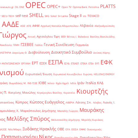
OPEC
PLATTS
OPEC+
newsauto.gr
OIL ONE
Open TV
Optima Bank
Petrolina
SHELL
Stage II
self-test
y
TEXACO
SECU-TECH
SKG
Sokol
Sri Lanka
sts
ΑΑΔΕ
Αλβανία
ΑΦΜ
1
ΑΟΖ
ΑΠΕ
Αγγελική Ναταλία Αδαμοπούλου
Αλεξανδρούπολη
Γιώργος
Αχτσιόγλου Έφη
Αττική
ΒΕΘ
Βέττας Ι.
Βαλκάνια
Βασίλης Βασιλειάδης
Γενική Συνέλευση
ΓΣΕΒΕΕ
Γερμανία
Μακεδονία
ΓΕΜΗ
Γαλλία
Διοικητικό Συμβούλιο
Διαβούλευση
ΥΛΙΣΤΗΡΙΑ
Δαγούμας Θ.
Δούκας Χάρης
ΕΦΚ
ΕΣΠΑ
ΕΡΤ
ΕΣΕΚ
Η ΑΝΤΑΓΩΝΙΣΜΟΥ
ΕΡΓΑΝΗ
ΕΣΥΔ
ΕΤΕΑΕΠ
ΕΤΕΚΑ
ΕΤΕπ
ΕΥΠ
νισμού
Ευρωπαϊκή Ένωση
Ευρωπαϊκό Κοινοβούλιο
Ευρώπη
ΗELLENiQ ENERGY
Ιταλία
ΙΟΒΕ
Ιράν
ΚΑΔ
Θράκη
Θωμαδάκης Μ.
ΙΝΕ-ΓΣΕΕ
Ικόνιο
Ιλχάν Αχμέτ
Ινδία
Κιουρτζής
ς Π.
Κατρίνης Μανώλης
Κεγκέρογλου Βασίλης
Κερατσίνι
Κώτσος Ευάγγελος
Κύπρος
σταντίνος
Λάτσης Σπ.
Λιανός Ι.
ΛΙΒΕΡΙΑ
Λέσβος
Μαυράκης
αμουλάκης Χ.
Μαρκόπουλος Δημήτρης
Μασαλής Γιώργος
Μελίδης Σπύρος
ρος
Μελισσανίδης Δημήτρης
Μερελής Κυριάκος
Ξυδάκης Ηρακλής
ΟΒΕ
ΝΑΞΟΣ
Νέα Μάκρη
ΟΓΑ
ΟΟΣΑ
ΟΦΑΕ
Οικονομικός
Παπαγεωργίου Νίκος
Παπαδοπούλου Έλλη
Παπαδημητρίου Μπ.