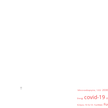
2030
'άδεια κυκλοφορίας
1202
covid-19
c
Energy
Fu
Κύπρου
fit for 55
FuelMate