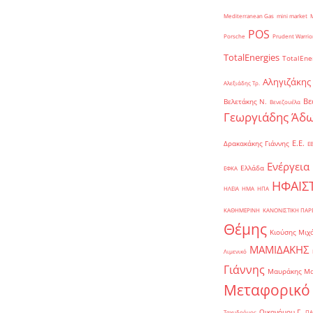
Mediterranean Gas
mini market
POS
Porsche
Prudent Warrio
TotalEnergies
TotalEne
Αληγιζάκης
Αλεξιάδης Τρ.
Βε
Βελετάκης Ν.
Βενεζουέλα
Γεωργιάδης Άδω
Ε.Ε.
Δρακακάκης Γιάννης
Ε
Ενέργεια
Ελλάδα
ΕΦΚΑ
ΗΦΑΙΣ
ΗΛΕΙΑ
ΗΜΑ
ΗΠΑ
ΚΑΘΗΜΕΡΙΝΗ
ΚΑΝΟΝΙΣΤΙΚΗ ΠΑ
Θέμης
Κιούσης Μιχ
ΜΑΜΙΔΑΚΗΣ
Λιμενικό
Γιάννης
Μαυράκης Μ
Μεταφορικό
Οικονόμου Γ.
Ταχυδρόμος
ΠΑ