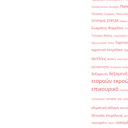
Παπα
Παπαδοπούλου Ελισάβετ
Πιτσιλής Γιώργος
Πλακιωτάκη
ΣΥΡΙΖΑ
ΣΠΥΡΙΔΗΣ
Σάκκος
Σωκράτης Φάμελλος
Σύ
Τσίπρας Αλέξης
Τσαμπαζλής 
Χαρίτση
Χάρης Δούκας
Χανιά
αγροτικό πετρέλαιο
αγ
αντλίες
απάτη
απαιτήσει
αυτοκίνητα
αυτόματοι πωλη
δεξαμενή
δεξαμενές
εισροών εκρο
επικουρικό
επιμέτ
ιστορία
ισολογισμοί
ισχύ
ιχνη
κλιματική αλλαγή
κλοπή
δέουσας επιμέλειας
μέτ
ογκομ
νομοσχέδιο
νόμος