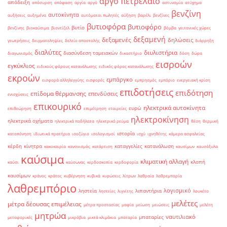
αργό πετρέλαιο
απόδειξη
απόσυρση
απόφαση
αργία
αργό
αστυνομία
ατύχημα
βενζίνη
αυτοκίνητα
αυξήσεις
αυξημένα
αυτόματοι πωλητές
αύξηση
βαρέλι
βενζίνες
βυτιοφόρα
βυτιοφόρο
βυτίο
βενζίνης
βιοκαύσιμα
βιοντίζελ
βόμβα
γειτονικές χώρες
δεξαμενή
δεξαμενές
δηλώσεις
γεωτρήσεις
δειγματοληψίες
δελτίο αποστολής
διάρρηξη
διαλύτες
διυλιστήρια
διασύνδεση ταμειακών
διαγωνισμός
δικαστήριο
δόση
δώρα
εισροών
εγκύκλιος
ειδικούς φόρους κατανάλωσης
ειδικός φόρος κατανάλωσης
εκροών
εμπάργκο
εισφορά αλληλεγγύης
εισφορές
εμπρησμός
εμπόριο
ενεργειακή κρίση
επιδοτήσεις
επιδότηση
επίδομα θέρμανσης
επενδύσεις
ενισχύσεις
επικουρικό
ηλεκτρικά αυτοκίνητα
ευρώ
επιθεώρηση
επιμέτρηση
εταιρείες
ηλεκτροκίνηση
ηλεκτρικά οχήματα
ηλεκτρικά ποδήλατα
ηλεκτρικό ρεύμα
θέση
θερμική
ιστορία
καταπόνηση
ιδιωτικά πρατήρια
ισοζύγιο
ισολογισμοί
ισχύ
ιχνηθέτης
κάμερα ασφαλείας
κέρδη
κίνητρα
καταγγελίες
κατανάλωση
κακοκαιρία
κανονισμός
κατάρτιση
καυσίμων
καυσόξυλα
καύσιμα
κλιματική αλλαγή
κλοπή
καύσι
καύσωνας
κερδοσκοπία
κερδοφορία
καυσίμων
κράνος
κράτος
κυβέρνηση
κυβικά
κυρώσεις
λίτρων
λαθραία
λαθρεμπορία
λαθρεμπόριο
λογισμικό
ληστεία
λιπαντήρια
ληστείες
λιγνίτης
λουκέτο
μελέτες
μέτρα δέουσας επιμέλειας
μέτρα προστασίας
μαφία
μείωση
μειώσεις
μελέτη
μητρώα
ναυτιλιακό
μπαταρίες
μεταφορικές
μικρόβια
μικτά κλιμάκια
μπαταρία