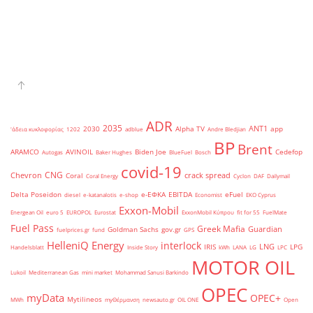
ADR
2035
ANT1
2030
Alpha TV
app
'άδεια κυκλοφορίας
1202
adblue
Andre Bledjian
BP
Brent
ARAMCO
AVINOIL
Biden Joe
Cedefop
Autogas
Baker Hughes
BlueFuel
Bosch
covid-19
CNG
Chevron
crack spread
Coral
Coral Energy
Cyclon
DAF
Dailymail
Delta Poseidon
e-ΕΦΚΑ
EBITDA
eFuel
diesel
e-katanalotis
e-shop
Economist
EKO Cyprus
Exxon-Mobil
Energean Oil
euro 5
EUROPOL
Eurostat
ExxonMobil Κύπρου
fit for 55
FuelMate
Fuel Pass
Greek Mafia
Guardian
Goldman Sachs
gov.gr
fuelprices.gr
fund
GPS
HelleniQ Energy
interlock
LNG
IRIS
LPG
Handelsblatt
Inside Story
kWh
LANA
LG
LPC
MOTOR OIL
Lukoil
Mediterranean Gas
mini market
Mohammad Sanusi Barkindo
OPEC
myData
OPEC+
Mytilineos
MWh
myΘέρμανση
newsauto.gr
OIL ONE
Open