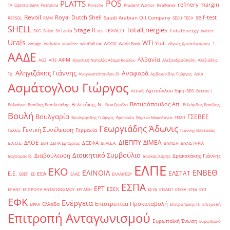
POS
PLATTS
refinery margin
TV
Optima Bank
Petrolina
Porsche
Prudent Warrior
RealNews
Revoil
Royal Dutch Shell
self-test
Saudi Arabian Oil Company
REPSOL
RMM
SECU-TECH
SHELL
TotalEnergies
Stage II
TEXACO
TotalEnergy
SKG
Sokol
Sri Lanka
sts
twitter
Urals
WTI
Yiufi
vintage
Viohalco
voucher
windfall tax
WOOD
World Bank
«Άγιος Χριστόφορος»
΄1
ΑΑΔΕ
Αλβανία
ΑΦΜ
ΑΟΖ
ΑΠΕ
Αγγελική Ναταλία Αδαμοπούλου
Αλεξανδρούπολη
Αλεξιάδης
Αληγιζάκης Γιάννης
Αναφορά
Τρ.
Αναγνωστόπουλος Θ.
Αρβανιτίδης Γιώργος
Ασία
Ασμάτογλου Γιώργος
Αχτσιόγλου Έφη
Αττική
ΒΕΘ
Βέττας Ι.
Βεσυρόπουλος Απ.
Βελετάκης Ν.
Βαλκάνια
Βασίλης Βασιλειάδης
Βενεζουέλα
Βιλιάρδος Βασίλης
Βουλή
Βουλγαρία
ΓΣΕΒΕΕ
Βουλγαρίδης Γιώργος
Βρετανία
Βόρεια Μακεδονία
ΓΕΜΗ
Γεωργιάδης Άδωνις
Γενική Συνέλευση
Γερμανία
Γαλλία
Γιάννης Θεοτοκάς
ΔΙΕΠΠΥ
ΔΙΜΕΑ
ΔΑΟΕ
ΔΕΣΦΑ
Δ.Α.Ο.Ε.
ΔΕΗ
ΔΕΠΑ Εμπορίας
ΔΙ.Μ.Ε.Α.
ΔΙΥΛΙΣΗ
ΔΙΥΛΙΣΤΗΡΙΑ
Διοικητικό Συμβούλιο
Διαβούλευση
Δρακακάκης Γιάννης
Δαγούμας Θ.
Δούκας Χάρης
ΕΛΠΕ
ΕΚΟ
ΕΝΒΕΘ
ΕΛΙΝΟΙΛ
ΕΛΣΤΑΤ
Ε.Ε.
ΕΕΑ
ΕΒΕΠ
ΕΕ
ΕΛΑΣ
ΕΛΛΑΚΤΩΡ
ΕΣΠΑ
ΕΡΤ
ΕΣΕΚ
ΕΠΑΝΤ
ΕΠΙΤΡΟΠΗ ΑΝΤΑΓΩΝΙΣΜΟΥ
ΕΡΓΑΝΗ
ΕΣΥΔ
ΕΤΕΑΕΠ
ΕΤΕΚΑ
ΕΤΕπ
ΕΥΠ
ΕΦΚ
Ενέργεια
Επιστρεπτέα Προκαταβολή
Ελλάδα
ΕΦΚΑ
Επιτροπάκης Π.
Επιτροπή
Επιτροπή Ανταγωνισμού
Ευρωπαϊκή Ένωση
Ευρωπαϊκό