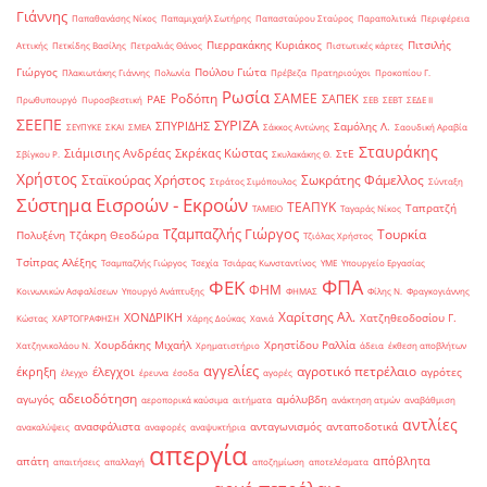
Γιάννης
Παπαθανάσης Νίκος
Παπαμιχαήλ Σωτήρης
Παπασταύρου Σταύρος
Παραπολιτικά
Περιφέρεια
Πιερρακάκης Κυριάκος
Πιτσιλής
Αττικής
Πετκίδης Βασίλης
Πετραλιάς Θάνος
Πιστωτικές κάρτες
Γιώργος
Πούλου Γιώτα
Πλακιωτάκης Γιάννης
Πολωνία
Πρέβεζα
Πρατηριούχοι
Προκοπίου Γ.
Ρωσία
Ροδόπη
ΣΑΜΕΕ
ΣΑΠΕΚ
ΡΑΕ
Πρωθυπουργό
Πυροσβεστική
ΣΕΒ
ΣΕΒΤ
ΣΕΔΕ ΙΙ
ΣΕΕΠΕ
ΣΥΡΙΖΑ
ΣΠΥΡΙΔΗΣ
Σαμόλης Λ.
ΣΕΥΠΥΚΕ
ΣΚΑΙ
ΣΜΕΑ
Σάκκος Αντώνης
Σαουδική Αραβία
Σταυράκης
Σιάμισιης Ανδρέας
Σκρέκας Κώστας
ΣτΕ
Σβίγκου Ρ.
Σκυλακάκης Θ.
Χρήστος
Σταϊκούρας Χρήστος
Σωκράτης Φάμελλος
Στράτος Σιμόπουλος
Σύνταξη
Σύστημα Εισροών - Εκροών
ΤΕΑΠΥΚ
Ταπρατζή
ΤΑΜΕΙΟ
Ταγαράς Νίκος
Τζαμπαζλής Γιώργος
Τουρκία
Πολυξένη
Τζάκρη Θεοδώρα
Τζιόλας Χρήστος
Τσίπρας Αλέξης
Τσαμπαζλής Γιώργος
Τσεχία
Τσιάρας Κωνσταντίνος
ΥΜΕ
Υπουργείο Εργασίας
ΦΠΑ
ΦΕΚ
ΦΗΜ
Κοινωνικών Ασφαλίσεων
Υπουργό Ανάπτυξης
ΦΗΜΑΣ
Φίλης Ν.
Φραγκογιάννης
Χαρίτσης Αλ.
ΧΟΝΔΡΙΚΗ
Χατζηθεοδοσίου Γ.
Κώστας
ΧΑΡΤΟΓΡΑΦΗΣΗ
Χάρης Δούκας
Χανιά
Χουρδάκης Μιχαήλ
Χρηστίδου Ραλλία
Χατζηνικολάου Ν.
Χρηματιστήριο
άδεια
έκθεση αποβλήτων
αγγελίες
αγροτικό πετρέλαιο
έκρηξη
έλεγχοι
αγρότες
έλεγχο
έρευνα
έσοδα
αγορές
αδειοδότηση
αγωγός
αμόλυβδη
αεροπορικά καύσιμα
αιτήματα
ανάκτηση ατμών
αναβάθμιση
αντλίες
ανασφάλιστα
ανταγωνισμός
ανταποδοτικά
ανακαλύψεις
αναφορές
αναψυκτήρια
απεργία
απόβλητα
απάτη
απαιτήσεις
απαλλαγή
αποζημίωση
αποτελέσματα