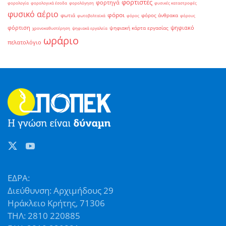
φορτιστές
φορτηγά
φορολογία
φορολογικά έσοδα
φορολόγηση
φυσικές καταστροφές
φυσικό αέριο
φόροι
φωτιά
φόρος άνθρακα
φωτοβολταϊκά
φόρος
φόρους
φόρτιση
ψηφιακό
ψηφιακή κάρτα εργασίας
χρονοκαθυστέρηση
ψηφιακά εργαλεία
ωράριο
πελατολόγιο
ΕΔΡΑ:
Διεύθυνση: Αρχιμήδους 29
Ηράκλειο Κρήτης, 71306
ΤΗΛ: 2810 220885