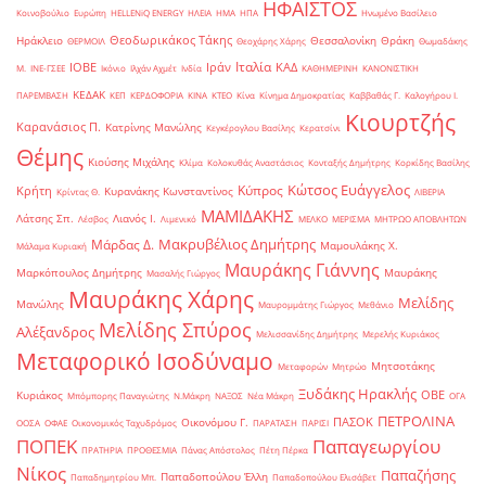
ΗΦΑΙΣΤΟΣ
Κοινοβούλιο
Ευρώπη
ΗELLENiQ ENERGY
ΗΛΕΙΑ
ΗΜΑ
ΗΠΑ
Ηνωμένο Βασίλειο
Θεοδωρικάκος Τάκης
Ηράκλειο
Θεσσαλονίκη
Θράκη
ΘΕΡΜΟΙΛ
Θεοχάρης Χάρης
Θωμαδάκης
Ιταλία
ΙΟΒΕ
Ιράν
ΚΑΔ
Μ.
ΙΝΕ-ΓΣΕΕ
Ικόνιο
Ιλχάν Αχμέτ
Ινδία
ΚΑΘΗΜΕΡΙΝΗ
ΚΑΝΟΝΙΣΤΙΚΗ
ΚΕΔΑΚ
ΠΑΡΕΜΒΑΣΗ
ΚΕΠ
ΚΕΡΔΟΦΟΡΙΑ
ΚΙΝΑ
ΚΤΕΟ
Κίνα
Κίνημα Δημοκρατίας
Καββαθάς Γ.
Καλογήρου Ι.
Κιουρτζής
Καρανάσιος Π.
Κατρίνης Μανώλης
Κεγκέρογλου Βασίλης
Κερατσίνι
Θέμης
Κιούσης Μιχάλης
Κλίμα
Κολοκυθάς Αναστάσιος
Κονταξής Δημήτρης
Κορκίδης Βασίλης
Κώτσος Ευάγγελος
Κύπρος
Κρήτη
Κυρανάκης Κωνσταντίνος
Κρίντας Θ.
ΛΙΒΕΡΙΑ
ΜΑΜΙΔΑΚΗΣ
Λάτσης Σπ.
Λιανός Ι.
Λέσβος
Λιμενικό
ΜΕΛΚΟ
ΜΕΡΙΣΜΑ
ΜΗΤΡΩΟ ΑΠΟΒΛΗΤΩΝ
Μακρυβέλιος Δημήτρης
Μάρδας Δ.
Μαμουλάκης Χ.
Μάλαμα Κυριακή
Μαυράκης Γιάννης
Μαρκόπουλος Δημήτρης
Μαυράκης
Μασαλής Γιώργος
Μαυράκης Χάρης
Μελίδης
Μανώλης
Μαυρομμάτης Γιώργος
Μεθάνιο
Μελίδης Σπύρος
Αλέξανδρος
Μελισσανίδης Δημήτρης
Μερελής Κυριάκος
Μεταφορικό Ισοδύναμο
Μητσοτάκης
Μεταφορών
Μητρώο
Ξυδάκης Ηρακλής
ΟΒΕ
Κυριάκος
Μπόμπορης Παναγιώτης
Ν.Μάκρη
ΝΑΞΟΣ
Νέα Μάκρη
ΟΓΑ
ΠΕΤΡΟΛΙΝΑ
ΠΑΣΟΚ
Οικονόμου Γ.
ΟΟΣΑ
ΟΦΑΕ
Οικονομικός Ταχυδρόμος
ΠΑΡΑΤΑΣΗ
ΠΑΡΙΣΙ
ΠΟΠΕΚ
Παπαγεωργίου
ΠΡΑΤΗΡΙΑ
ΠΡΟΘΕΣΜΙΑ
Πάνας Απόστολος
Πέτη Πέρκα
Νίκος
Παπαζήσης
Παπαδοπούλου Έλλη
Παπαδημητρίου Μπ.
Παπαδοπούλου Ελισάβετ