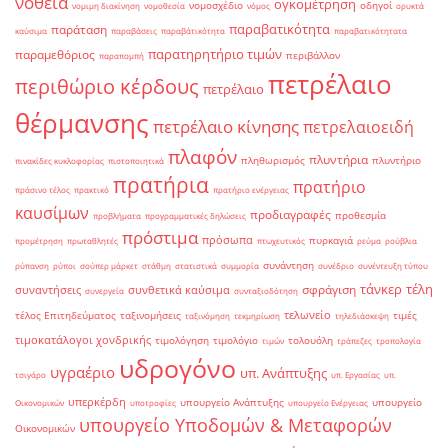
νοθεία
ογκομέτρηση
νομοσχέδιο
οδηγοί
νομιμη διακίνηση
νομοθεσία
νόμος
ορυκτά
παραβατικότητα
παράταση
καύσιμα
παραβάσεις
παραβάτικότητα
παραβατικότητατα
παρατηρητήριο τιμών
παραμεθόριος
περιβάλλον
παραπομπή
πετρέλαιο
περιθώριο κέρδους
πετρέλαιο
θέρμανσης
πετρέλαιο κίνησης
πετρελαιοειδή
πλαφόν
πλυντήρια
πληθωρισμός
πλυντήριο
πινακίδες κυκλοφορίας
πιστοποιητικά
πρατήρια
πρατήριο
πράσινο τέλος
πρακτικό
πρατήριο ενέργειας
καυσίμων
προδιαγραφές
προθεσμία
προβλήματα
προγραμματικές δηλώσεις
πρόστιμα
πρόσωπα
πυρκαγιά
προμέτρηση
πρωταθλητές
πτωχευτικός
ρεύμα
ρούβλια
συνάντηση
ρύπανση
ρύποι
σούπερ μάρκετ
στάθμη
στατιστικά
συμμορία
συνέδριο
συνέντευξη τύπου
τάνκερ
τέλη
σφράγιση
συναντήσεις
συνθετικά καύσιμα
συνεργεία
συνταξιοδότηση
τελωνείο
τέλος Επιτηδεύματος
ταξινομήσεις
τιμές
ταξινόμηση
τεκμηρίωση
τηλεδιάσκεψη
τιμοκατάλογοι χονδρικής
τιμολόγηση
τιμολόγιο
τολουόλη
τιμών
τράπεζες
τροπολογία
υδρογόνο
υγραέριο
υπ. Ανάπτυξης
τσιγάρο
υπ. Εργασίας
υπ.
υπερκέρδη
υπουργείο Ανάπτυξης
υπουργείο
Οικονομικών
υποτροφίες
υπουργείο Ενέργειας
υπουργείο Υποδομών & Μεταφορών
Οικονομικών