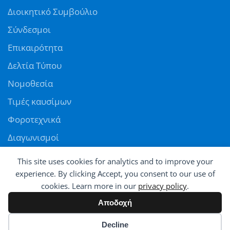
Διοικητικό Συμβούλιο
Σύνδεσμοι
Επικαιρότητα
Δελτία Τύπου
Νομοθεσία
Τιμές καυσίμων
Φοροτεχνικά
Διαγωνισμοί
Αγγελίες
This site uses cookies for analytics and to improve your
Θέσεις εργασίας
experience. By clicking Accept, you consent to our use of
cookies. Learn more in our
privacy policy
.
ΠΑΝΕΛΛΗΝΙΑ ΟΜΟΣΠΟΝΔΙΑ ΠΡΑΤΗΡΙΟΥΧΩΝ ΕΜΠΟΡΩΝ ΚΑΥΣΙΜΩΝ
Αποδοχή
© All rights reserved - Powered by
Avatar
Cookie preferences
Decline