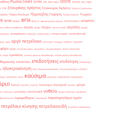
Ρωσία
ΣΕΕΠΕ
Ροδόπη
ΣΑΜΕΕ
ΣΑΠΕΚ
ΣΕΒ
ΣΕΒΤ
ΣΕΔΕ ΙΙ
ΣΕΥΠΥΚΕ
ΣΚΑΙ
ΣΜΕΑ
Σταυράκης Χρήστος
Σταϊκούρας Χρήστος
ΣτΕ
Θ.
Στράτος Σιμόπουλος
Τζαμπαζλής Γιώργος
Τουρκία
λυξένη
Τζάκρη Θεοδώρα
Τζιόλας Χρήστος
ΦΠΑ
ΕΚ
ΦΗΜ
ΧΟΝΔΡΙΚΗ
ΦΗΜΑΣ
Φίλης Ν.
Φραγκογιάννης Κώστας
ΧΑΡΤΟΓΡΑΦΗΣΗ
αγγελίες
έκρηξη
έλεγχοι
δεια
έκθεση αποβλήτων
έλεγχο
έρευνα
έσοδα
αγορές
ανασφάλιστα
ανταγωνισμός
ανταποδοτικά
ακαλύψεις
αναφορές
αναψυκτήρια
αργό πετρέλαιο
αργία
αργό
αστυνομία
ατύχημα
αυξήσεις
αυξημένα
οφόρο
βόμβα
γειτονικές χώρες
γεωτρήσεις
δειγματοληψίες
δελτίο αποστολής
εγκύκλιος
ση
δώρα
ειδικούς φόρους κατανάλωσης
ειδικός φόρος κατανάλωσης
επιδοτήσεις
επιδότηση
 θέρμανσης
επενδύσεις
επιθεώρηση
ηλεκτροκίνηση
μα
θέση
θερμική καταπόνηση
ιδιωτικά πρατήρια
ισοζύγιο
καύσιμα
σίμων
καυσόξυλα
καύσι
καύσωνας
κερδοσκοπία
κερδοφορία
όριο
μέτρα
λογισμικό
ληστεία
λιπαντήρια
ληστείες
λιγνίτης
λουκέτο
νοθεία
ναυτιλιακό
μπαταρίες
κια
μπαταρία
νομιμη διακίνηση
νομοθεσία
παρατηρητήριο τιμών
παραμεθόριος
βατικότητατα
παραπομπή
πετρέλαιο κίνησης
πετρελαιοειδή
πινακίδες κυκλοφορίας