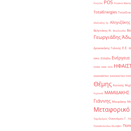
POS
Porsche
Prudent Warrio
TotalEnergies
TotalEne
Αληγιζάκης
Αλεξιάδης Τρ.
Βε
Βελετάκης Ν.
Βενεζουέλα
Γεωργιάδης Άδω
Ε.Ε.
Δρακακάκης Γιάννης
Ε
Ενέργεια
Ελλάδα
ΕΦΚΑ
ΗΦΑΙΣ
ΗΛΕΙΑ
ΗΜΑ
ΗΠΑ
ΚΑΘΗΜΕΡΙΝΗ
ΚΑΝΟΝΙΣΤΙΚΗ ΠΑ
Θέμης
Κιούσης Μιχ
ΜΑΜΙΔΑΚΗΣ
Λιμενικό
Γιάννης
Μαυράκης Μ
Μεταφορικό
Οικονόμου Γ.
Ταχυδρόμος
ΠΑ
Παπα
Παπαδοπούλου Ελισάβετ