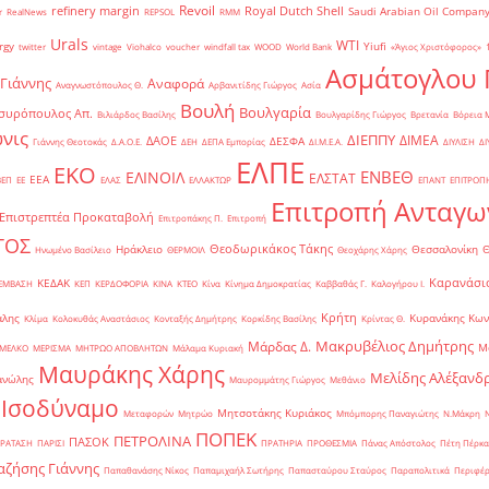
Revoil
refinery margin
Royal Dutch Shell
Saudi Arabian Oil Compan
r
RealNews
REPSOL
RMM
Urals
WTI
rgy
Yiufi
twitter
vintage
Viohalco
voucher
windfall tax
WOOD
World Bank
«Άγιος Χριστόφορος»
΄
Ασμάτογλου 
 Γιάννης
Αναφορά
Αναγνωστόπουλος Θ.
Αρβανιτίδης Γιώργος
Ασία
Βουλή
Βουλγαρία
συρόπουλος Απ.
Βιλιάρδος Βασίλης
Βουλγαρίδης Γιώργος
Βρετανία
Βόρεια 
νις
ΔΙΕΠΠΥ
ΔΙΜΕΑ
ΔΑΟΕ
ΔΕΣΦΑ
Γιάννης Θεοτοκάς
Δ.Α.Ο.Ε.
ΔΕΗ
ΔΕΠΑ Εμπορίας
ΔΙ.Μ.Ε.Α.
ΔΙΥΛΙΣΗ
ΔΙ
ΕΛΠΕ
ΕΚΟ
ΕΝΒΕΘ
ΕΛΙΝΟΙΛ
ΕΛΣΤΑΤ
ΕΕΑ
ΒΕΠ
ΕΕ
ΕΛΑΣ
ΕΛΛΑΚΤΩΡ
ΕΠΑΝΤ
ΕΠΙΤΡΟΠ
Επιτροπή Ανταγω
Επιστρεπτέα Προκαταβολή
Επιτροπάκης Π.
Επιτροπή
ΤΟΣ
Θεοδωρικάκος Τάκης
Ηράκλειο
Θεσσαλονίκη
Ηνωμένο Βασίλειο
ΘΕΡΜΟΙΛ
Θεοχάρης Χάρης
Καρανάσιο
ΚΕΔΑΚ
ΡΕΜΒΑΣΗ
ΚΕΠ
ΚΕΡΔΟΦΟΡΙΑ
ΚΙΝΑ
ΚΤΕΟ
Κίνα
Κίνημα Δημοκρατίας
Καββαθάς Γ.
Καλογήρου Ι.
Κρήτη
άλης
Κυρανάκης Κων
Κλίμα
Κολοκυθάς Αναστάσιος
Κονταξής Δημήτρης
Κορκίδης Βασίλης
Κρίντας Θ.
Μακρυβέλιος Δημήτρης
Μάρδας Δ.
Μ
ΜΕΛΚΟ
ΜΕΡΙΣΜΑ
ΜΗΤΡΩΟ ΑΠΟΒΛΗΤΩΝ
Μάλαμα Κυριακή
Μαυράκης Χάρης
Μελίδης Αλέξανδ
ανώλης
Μαυρομμάτης Γιώργος
Μεθάνιο
 Ισοδύναμο
Μητσοτάκης Κυριάκος
Μεταφορών
Μητρώο
Μπόμπορης Παναγιώτης
Ν.Μάκρη
ΠΟΠΕΚ
ΠΕΤΡΟΛΙΝΑ
ΠΑΣΟΚ
ΡΑΤΑΣΗ
ΠΑΡΙΣΙ
ΠΡΑΤΗΡΙΑ
ΠΡΟΘΕΣΜΙΑ
Πάνας Απόστολος
Πέτη Πέρκα
ζήσης Γιάννης
Παπαθανάσης Νίκος
Παπαμιχαήλ Σωτήρης
Παπασταύρου Σταύρος
Παραπολιτικά
Περιφέρ