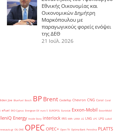
Εθνικής Οικονομίας και
Οικονομικών Δημήτρη
Μαρκόπουλου με
παραγωγικούς φορείς ενόψει
της ΔΕΘ
21 Ιούλ. 2026
BP
Brent
CNG
Chevron
Biden Joe
Cedefop
Coral
BlueFuel
Bosch
Coral
Exxon-Mobil
eFuel
t
EKO Cyprus
Energean Oil
euro 5
EUROPOL
Eurostat
ExxonMobil
lleniQ Energy
interlock
LNG
IRIS
LPG
Inside Story
kWh
LANA
LG
LPC
Lukoil
OPEC
PLATTS
OPEC+
newsauto.gr
OIL ONE
Open TV
Optima Bank
Petrolina