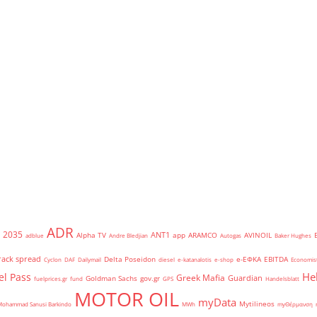
ADR
2035
ANT1
Alpha TV
app
ARAMCO
AVINOIL
adblue
Andre Bledjian
Autogas
Baker Hughes
rack spread
Delta Poseidon
e-ΕΦΚΑ
EBITDA
Cyclon
DAF
Dailymail
diesel
e-katanalotis
e-shop
Economis
He
el Pass
Greek Mafia
Guardian
Goldman Sachs
gov.gr
fuelprices.gr
fund
GPS
Handelsblatt
MOTOR OIL
myData
Mytilineos
Mohammad Sanusi Barkindo
MWh
myΘέρμανση