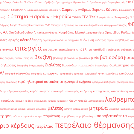
Πούλου Γιώτα
ΡΑΕ
ς Γιάννης
Πολωνία
Πρέβεζα
Πρατηριούχοι
Προκοπίου Γ.
Πρωθυπουργό
Πυροσβεστική
Σιάμισιης Ανδρέας
Σκρέκας Κώστας
Σαμόλης Λ.
 Αντώνης
Σαουδική Αραβία
Σβίγκου Ρ.
Σκυλακάκης 
Σύστημα Εισροών - Εκροών
ΤΕΑΠΥΚ
Ταπρατζή Πο
νταξη
ΤΑΜΕΙΟ
Ταγαράς Νίκος
Φ
Γιώργος
Τσεχία
Τσιάρας Κωνσταντίνος
ΥΜΕ
Υπουργείο Εργασίας Κοινωνικών Ασφαλίσεων
Υπουργό Ανάπτυξης
ς Αλ.
Χατζηθεοδοσίου Γ.
Χουρδάκης Μιχαήλ
Χρηστίδου Ραλλία
Χατζηνικολάου Ν.
Χρηματιστήριο
ά
αδειοδότηση
ρότες
αγωγός
αμόλυβδη
αεροπορικά καύσιμα
αιτήματα
ανάκτηση ατμών
αναβάθμιση
αν
απεργία
απόβλητα
απόδειξη
ς
απαλλαγή
αποζημίωση
αποτελέσματα
απόσυρση
απόφαση
βενζίνη
βυτιοφόρα
βυτι
βυτίο
τές
αύξηση
βαρέλι
βενζίνες
βενζίνης
βιοκαύσιμα
βιοντίζελ
διαλύτες
διυλιστήρια
δηλώσεις
διασύνδεση ταμειακών
διάρρηξη
διαγωνισμός
δικαστήριο
δό
ών
επίδομα
εμπάργκο
εισφορά αλληλεγγύης
εισφορές
εμπρησμός
εμπόριο
ενεργειακή κρίση
ενισχύσεις
ηλεκτρικά αυτοκίνητα
ευρώ
ηλεκτρικά οχήματα
ρηση
εταιρείες
ηλεκτρικά ποδήλατα
ηλεκτρικό ρεύ
κέρδη
κίνητρα
καταγγελίες
κατανάλωση
θέτης
κάμερα ασφαλείας
κακοκαιρία
κανονισμός
κατάρτιση
καυ
λαθρεμπ
 καυσίμων
κράνος
κράτος
κυβέρνηση
κυβικά
κυρώσεις
λίτρων
λαθραία
λαθρεμπορία
μητρώα
μελέτες
ρα προστασίας
μαφία
μείωση
μειώσεις
μελέτη
μεταφορικές
μικρόβια
μικτά κλιμά
έτρηση
παραβατικότητα
παράταση
οδηγοί
ορυκτά καύσιμα
παραβάσεις
παραβάτικότητα
παρα
πετρέλαιο θέρμανσης
ριο κέρδους
πετρέλαιο