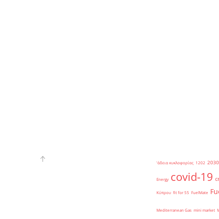
2030
'άδεια κυκλοφορίας
1202
covid-19
c
Energy
Fu
Κύπρου
fit for 55
FuelMate
Mediterranean Gas
mini market