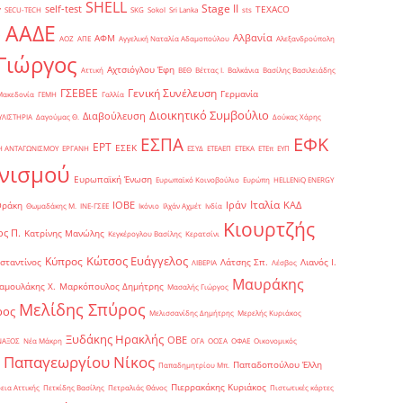
SHELL
Stage II
self-test
y
TEXACO
SECU-TECH
SKG
Sokol
Sri Lanka
sts
ΑΑΔΕ
Αλβανία
ΑΦΜ
1
ΑΟΖ
ΑΠΕ
Αγγελική Ναταλία Αδαμοπούλου
Αλεξανδρούπολη
Γιώργος
Αχτσιόγλου Έφη
Αττική
ΒΕΘ
Βέττας Ι.
Βαλκάνια
Βασίλης Βασιλειάδης
Γενική Συνέλευση
ΓΣΕΒΕΕ
Γερμανία
Μακεδονία
ΓΕΜΗ
Γαλλία
Διοικητικό Συμβούλιο
Διαβούλευση
ΥΛΙΣΤΗΡΙΑ
Δαγούμας Θ.
Δούκας Χάρης
ΕΦΚ
ΕΣΠΑ
ΕΡΤ
ΕΣΕΚ
Η ΑΝΤΑΓΩΝΙΣΜΟΥ
ΕΡΓΑΝΗ
ΕΣΥΔ
ΕΤΕΑΕΠ
ΕΤΕΚΑ
ΕΤΕπ
ΕΥΠ
νισμού
Ευρωπαϊκή Ένωση
Ευρωπαϊκό Κοινοβούλιο
Ευρώπη
ΗELLENiQ ENERGY
Ιταλία
ΙΟΒΕ
Ιράν
ΚΑΔ
Θράκη
Θωμαδάκης Μ.
ΙΝΕ-ΓΣΕΕ
Ικόνιο
Ιλχάν Αχμέτ
Ινδία
Κιουρτζής
ς Π.
Κατρίνης Μανώλης
Κεγκέρογλου Βασίλης
Κερατσίνι
Κώτσος Ευάγγελος
Κύπρος
σταντίνος
Λάτσης Σπ.
Λιανός Ι.
ΛΙΒΕΡΙΑ
Λέσβος
Μαυράκης
αμουλάκης Χ.
Μαρκόπουλος Δημήτρης
Μασαλής Γιώργος
Μελίδης Σπύρος
ρος
Μελισσανίδης Δημήτρης
Μερελής Κυριάκος
Ξυδάκης Ηρακλής
ΟΒΕ
ΝΑΞΟΣ
Νέα Μάκρη
ΟΓΑ
ΟΟΣΑ
ΟΦΑΕ
Οικονομικός
Παπαγεωργίου Νίκος
Παπαδοπούλου Έλλη
Παπαδημητρίου Μπ.
Πιερρακάκης Κυριάκος
εια Αττικής
Πετκίδης Βασίλης
Πετραλιάς Θάνος
Πιστωτικές κάρτες