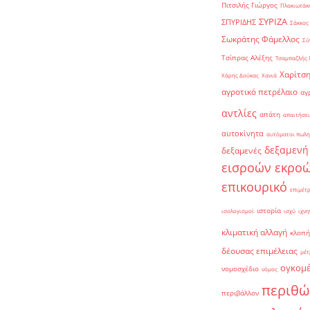
Πιτσιλής Γιώργος
Πλακιωτάκη
ΣΥΡΙΖΑ
ΣΠΥΡΙΔΗΣ
Σάκκος
Σωκράτης Φάμελλος
Σύ
Τσίπρας Αλέξης
Τσαμπαζλής 
Χαρίτση
Χάρης Δούκας
Χανιά
αγροτικό πετρέλαιο
αγ
αντλίες
απάτη
απαιτήσει
αυτοκίνητα
αυτόματοι πωλη
δεξαμενή
δεξαμενές
εισροών εκρο
επικουρικό
επιμέτ
ιστορία
ισολογισμοί
ισχύ
ιχνη
κλιματική αλλαγή
κλοπή
δέουσας επιμέλειας
μέτ
ογκομ
νομοσχέδιο
νόμος
περιθώ
περιβάλλον