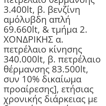
3.400lt, β. βενζίνη
αμόλυβδη απλή
69.660lt, & τμήμα 2.
ΧΟΝΔΡΙΚΗΣ α.
πετρέλαιο κίνησης
340.000lt, β. πετρέλαιο
θέρμανσης 83.500lt,
συν 10% δικαίωμα
προαίρεσης], ετήσιας
χρονικής διάρκειας με