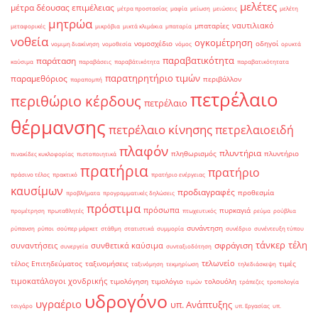
μελέτες
μέτρα δέουσας επιμέλειας
μέτρα προστασίας
μαφία
μείωση
μειώσεις
μελέτη
μητρώα
ναυτιλιακό
μπαταρίες
μεταφορικές
μικρόβια
μικτά κλιμάκια
μπαταρία
νοθεία
ογκομέτρηση
νομοσχέδιο
οδηγοί
νομιμη διακίνηση
νομοθεσία
νόμος
ορυκτά
παραβατικότητα
παράταση
καύσιμα
παραβάσεις
παραβάτικότητα
παραβατικότητατα
παρατηρητήριο τιμών
παραμεθόριος
περιβάλλον
παραπομπή
πετρέλαιο
περιθώριο κέρδους
πετρέλαιο
θέρμανσης
πετρέλαιο κίνησης
πετρελαιοειδή
πλαφόν
πλυντήρια
πληθωρισμός
πλυντήριο
πινακίδες κυκλοφορίας
πιστοποιητικά
πρατήρια
πρατήριο
πράσινο τέλος
πρακτικό
πρατήριο ενέργειας
καυσίμων
προδιαγραφές
προθεσμία
προβλήματα
προγραμματικές δηλώσεις
πρόστιμα
πρόσωπα
πυρκαγιά
προμέτρηση
πρωταθλητές
πτωχευτικός
ρεύμα
ρούβλια
συνάντηση
ρύπανση
ρύποι
σούπερ μάρκετ
στάθμη
στατιστικά
συμμορία
συνέδριο
συνέντευξη τύπου
τάνκερ
τέλη
σφράγιση
συναντήσεις
συνθετικά καύσιμα
συνεργεία
συνταξιοδότηση
τελωνείο
τέλος Επιτηδεύματος
ταξινομήσεις
τιμές
ταξινόμηση
τεκμηρίωση
τηλεδιάσκεψη
τιμοκατάλογοι χονδρικής
τιμολόγηση
τιμολόγιο
τολουόλη
τιμών
τράπεζες
τροπολογία
υδρογόνο
υγραέριο
υπ. Ανάπτυξης
τσιγάρο
υπ. Εργασίας
υπ.