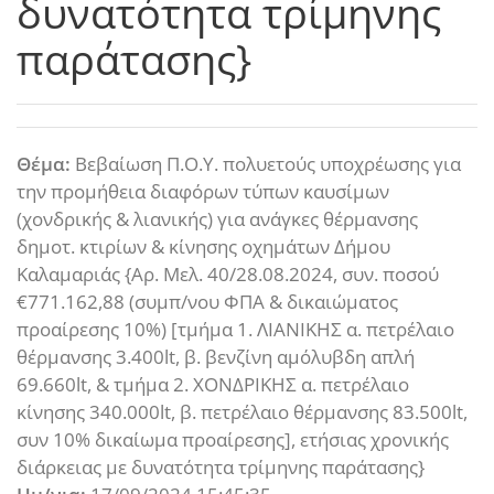
δυνατότητα τρίμηνης
παράτασης}
Θέμα:
Βεβαίωση Π.Ο.Υ. πολυετούς υποχρέωσης για
την προμήθεια διαφόρων τύπων καυσίμων
(χονδρικής & λιανικής) για ανάγκες θέρμανσης
δημοτ. κτιρίων & κίνησης οχημάτων Δήμου
Καλαμαριάς {Αρ. Μελ. 40/28.08.2024, συν. ποσού
€771.162,88 (συμπ/νου ΦΠΑ & δικαιώματος
προαίρεσης 10%) [τμήμα 1. ΛΙΑΝΙΚΗΣ α. πετρέλαιο
θέρμανσης 3.400lt, β. βενζίνη αμόλυβδη απλή
69.660lt, & τμήμα 2. ΧΟΝΔΡΙΚΗΣ α. πετρέλαιο
κίνησης 340.000lt, β. πετρέλαιο θέρμανσης 83.500lt,
συν 10% δικαίωμα προαίρεσης], ετήσιας χρονικής
διάρκειας με δυνατότητα τρίμηνης παράτασης}