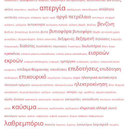
ανασφάλιστα
ανταγωνισμός
ανταποδοτικά
ανακαλύψεις
αναφορές
αναψυκτήρια
απεργία
απόβλητα
απάτη
απαιτήσεις
απαλλαγή
αποζημίωση
αποτελέσματα
αργό πετρέλαιο
απόδειξη
απόσυρση
απόφαση
αργία
αργό
αστυνομία
ατύχημα
βενζίνη
αυτοκίνητα
αυξήσεις
αυξημένα
αυτόματοι πωλητές
αύξηση
βαρέλι
βενζίνες
βυτιοφόρα
βυτιοφόρο
βυτίο
βενζίνης
βιοκαύσιμα
βιοντίζελ
βόμβα
γειτονικές χώρες
δεξαμενή
δεξαμενές
δηλώσεις
γεωτρήσεις
δειγματοληψίες
δελτίο αποστολής
διάρρηξη
διαλύτες
διυλιστήρια
διασύνδεση ταμειακών
διαγωνισμός
δικαστήριο
δόση
δώρα
εισροών
εγκύκλιος
ειδικούς φόρους κατανάλωσης
ειδικός φόρος κατανάλωσης
εκροών
εμπάργκο
εισφορά αλληλεγγύης
εισφορές
εμπρησμός
εμπόριο
ενεργειακή κρίση
επιδοτήσεις
επιδότηση
επίδομα θέρμανσης
επενδύσεις
ενισχύσεις
επικουρικό
ηλεκτρικά αυτοκίνητα
ευρώ
επιθεώρηση
επιμέτρηση
εταιρείες
ηλεκτροκίνηση
ηλεκτρικά οχήματα
ηλεκτρικά ποδήλατα
ηλεκτρικό ρεύμα
θέση
θερμική
ιστορία
καταπόνηση
ιδιωτικά πρατήρια
ισοζύγιο
ισολογισμοί
ισχύ
ιχνηθέτης
κάμερα ασφαλείας
κέρδη
κίνητρα
καταγγελίες
κατανάλωση
κακοκαιρία
κανονισμός
κατάρτιση
καυσίμων
καυσόξυλα
καύσιμα
κλιματική αλλαγή
κλοπή
καύσι
καύσωνας
κερδοσκοπία
κερδοφορία
καυσίμων
κράνος
κράτος
κυβέρνηση
κυβικά
κυρώσεις
λίτρων
λαθραία
λαθρεμπορία
λαθρεμπόριο
λογισμικό
ληστεία
λιπαντήρια
ληστείες
λιγνίτης
λουκέτο