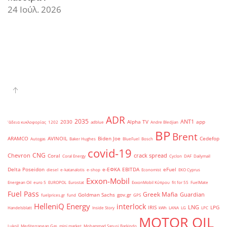
24 Ιούλ. 2026
ADR
2035
ANT1
2030
Alpha TV
app
'άδεια κυκλοφορίας
1202
adblue
Andre Bledjian
BP
Brent
ARAMCO
AVINOIL
Biden Joe
Cedefop
Autogas
Baker Hughes
BlueFuel
Bosch
covid-19
CNG
Chevron
crack spread
Coral
Coral Energy
Cyclon
DAF
Dailymail
Delta Poseidon
e-ΕΦΚΑ
EBITDA
eFuel
diesel
e-katanalotis
e-shop
Economist
EKO Cyprus
Exxon-Mobil
Energean Oil
euro 5
EUROPOL
Eurostat
ExxonMobil Κύπρου
fit for 55
FuelMate
Fuel Pass
Greek Mafia
Guardian
Goldman Sachs
gov.gr
fuelprices.gr
fund
GPS
HelleniQ Energy
interlock
LNG
IRIS
LPG
Handelsblatt
Inside Story
kWh
LANA
LG
LPC
MOTOR OIL
Lukoil
Mediterranean Gas
mini market
Mohammad Sanusi Barkindo