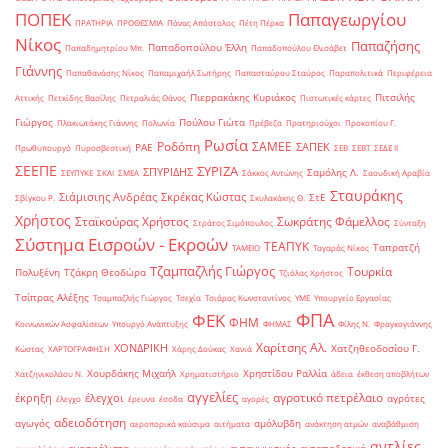
ΠΟΠΕΚ
Παπαγεωργίου
ΠΡΑΤΗΡΙΑ
ΠΡΟΘΕΣΜΙΑ
Πάνας Απόστολος
Πέτη Πέρκα
Νίκος
Παπαζήσης
Παπαδοπούλου Έλλη
Παπαδημητρίου Μπ.
Παπαδοπούλου Ελισάβετ
Γιάννης
Παπαθανάσης Νίκος
Παπαμιχαήλ Σωτήρης
Παπασταύρου Σταύρος
Παραπολιτικά
Περιφέρεια
Πιερρακάκης Κυριάκος
Πιτσιλής
Αττικής
Πετκίδης Βασίλης
Πετραλιάς Θάνος
Πιστωτικές κάρτες
Γιώργος
Πούλου Γιώτα
Πλακιωτάκης Γιάννης
Πολωνία
Πρέβεζα
Πρατηριούχοι
Προκοπίου Γ.
Ρωσία
Ροδόπη
ΣΑΜΕΕ
ΣΑΠΕΚ
ΡΑΕ
Πρωθυπουργό
Πυροσβεστική
ΣΕΒ
ΣΕΒΤ
ΣΕΔΕ ΙΙ
ΣΕΕΠΕ
ΣΥΡΙΖΑ
ΣΠΥΡΙΔΗΣ
Σαμόλης Λ.
ΣΕΥΠΥΚΕ
ΣΚΑΙ
ΣΜΕΑ
Σάκκος Αντώνης
Σαουδική Αραβία
Σταυράκης
Σιάμισιης Ανδρέας
Σκρέκας Κώστας
ΣτΕ
Σβίγκου Ρ.
Σκυλακάκης Θ.
Χρήστος
Σταϊκούρας Χρήστος
Σωκράτης Φάμελλος
Στράτος Σιμόπουλος
Σύνταξη
Σύστημα Εισροών - Εκροών
ΤΕΑΠΥΚ
Ταπρατζή
ΤΑΜΕΙΟ
Ταγαράς Νίκος
Τζαμπαζλής Γιώργος
Τουρκία
Πολυξένη
Τζάκρη Θεοδώρα
Τζιόλας Χρήστος
Τσίπρας Αλέξης
Τσαμπαζλής Γιώργος
Τσεχία
Τσιάρας Κωνσταντίνος
ΥΜΕ
Υπουργείο Εργασίας
ΦΠΑ
ΦΕΚ
ΦΗΜ
Κοινωνικών Ασφαλίσεων
Υπουργό Ανάπτυξης
ΦΗΜΑΣ
Φίλης Ν.
Φραγκογιάννης
Χαρίτσης Αλ.
ΧΟΝΔΡΙΚΗ
Χατζηθεοδοσίου Γ.
Κώστας
ΧΑΡΤΟΓΡΑΦΗΣΗ
Χάρης Δούκας
Χανιά
Χουρδάκης Μιχαήλ
Χρηστίδου Ραλλία
Χατζηνικολάου Ν.
Χρηματιστήριο
άδεια
έκθεση αποβλήτων
αγγελίες
αγροτικό πετρέλαιο
έκρηξη
έλεγχοι
αγρότες
έλεγχο
έρευνα
έσοδα
αγορές
αδειοδότηση
αγωγός
αμόλυβδη
αεροπορικά καύσιμα
αιτήματα
ανάκτηση ατμών
αναβάθμιση
αντλίες