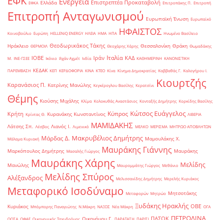
ΕΦΚ
Ενέργεια
Επιστρεπτέα Προκαταβολή
Ελλάδα
ΕΦΚΑ
Επιτροπάκης Π.
Επιτροπή
Επιτροπή Ανταγωνισμού
Ευρωπαϊκή Ένωση
Ευρωπαϊκό
ΗΦΑΙΣΤΟΣ
Κοινοβούλιο
Ευρώπη
ΗELLENiQ ENERGY
ΗΛΕΙΑ
ΗΜΑ
ΗΠΑ
Ηνωμένο Βασίλειο
Θεοδωρικάκος Τάκης
Ηράκλειο
Θεσσαλονίκη
Θράκη
ΘΕΡΜΟΙΛ
Θεοχάρης Χάρης
Θωμαδάκης
Ιταλία
ΙΟΒΕ
Ιράν
ΚΑΔ
Μ.
ΙΝΕ-ΓΣΕΕ
Ικόνιο
Ιλχάν Αχμέτ
Ινδία
ΚΑΘΗΜΕΡΙΝΗ
ΚΑΝΟΝΙΣΤΙΚΗ
ΚΕΔΑΚ
ΠΑΡΕΜΒΑΣΗ
ΚΕΠ
ΚΕΡΔΟΦΟΡΙΑ
ΚΙΝΑ
ΚΤΕΟ
Κίνα
Κίνημα Δημοκρατίας
Καββαθάς Γ.
Καλογήρου Ι.
Κιουρτζής
Καρανάσιος Π.
Κατρίνης Μανώλης
Κεγκέρογλου Βασίλης
Κερατσίνι
Θέμης
Κιούσης Μιχάλης
Κλίμα
Κολοκυθάς Αναστάσιος
Κονταξής Δημήτρης
Κορκίδης Βασίλης
Κώτσος Ευάγγελος
Κύπρος
Κρήτη
Κυρανάκης Κωνσταντίνος
Κρίντας Θ.
ΛΙΒΕΡΙΑ
ΜΑΜΙΔΑΚΗΣ
Λάτσης Σπ.
Λιανός Ι.
Λέσβος
Λιμενικό
ΜΕΛΚΟ
ΜΕΡΙΣΜΑ
ΜΗΤΡΩΟ ΑΠΟΒΛΗΤΩΝ
Μακρυβέλιος Δημήτρης
Μάρδας Δ.
Μαμουλάκης Χ.
Μάλαμα Κυριακή
Μαυράκης Γιάννης
Μαρκόπουλος Δημήτρης
Μαυράκης
Μασαλής Γιώργος
Μαυράκης Χάρης
Μελίδης
Μανώλης
Μαυρομμάτης Γιώργος
Μεθάνιο
Μελίδης Σπύρος
Αλέξανδρος
Μελισσανίδης Δημήτρης
Μερελής Κυριάκος
Μεταφορικό Ισοδύναμο
Μητσοτάκης
Μεταφορών
Μητρώο
Ξυδάκης Ηρακλής
ΟΒΕ
Κυριάκος
Μπόμπορης Παναγιώτης
Ν.Μάκρη
ΝΑΞΟΣ
Νέα Μάκρη
ΟΓΑ
ΠΕΤΡΟΛΙΝΑ
ΠΑΣΟΚ
Οικονόμου Γ.
ΟΟΣΑ
ΟΦΑΕ
Οικονομικός Ταχυδρόμος
ΠΑΡΑΤΑΣΗ
ΠΑΡΙΣΙ