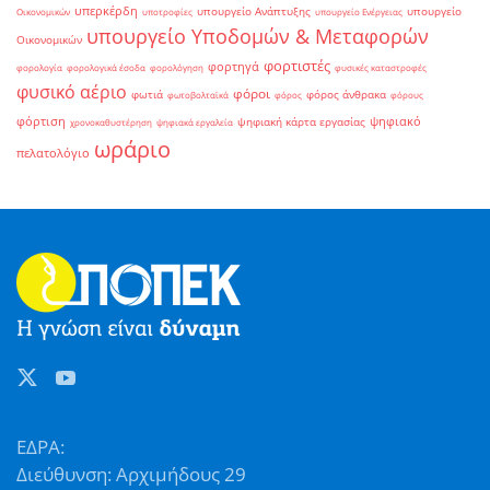
υπερκέρδη
υπουργείο Ανάπτυξης
υπουργείο
Οικονομικών
υποτροφίες
υπουργείο Ενέργειας
υπουργείο Υποδομών & Μεταφορών
Οικονομικών
φορτιστές
φορτηγά
φορολογία
φορολογικά έσοδα
φορολόγηση
φυσικές καταστροφές
φυσικό αέριο
φόροι
φωτιά
φόρος άνθρακα
φωτοβολταϊκά
φόρος
φόρους
φόρτιση
ψηφιακό
ψηφιακή κάρτα εργασίας
χρονοκαθυστέρηση
ψηφιακά εργαλεία
ωράριο
πελατολόγιο
ΕΔΡΑ:
Διεύθυνση: Αρχιμήδους 29