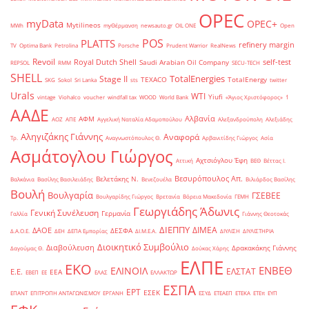
OPEC
myData
OPEC+
Mytilineos
MWh
myΘέρμανση
newsauto.gr
OIL ONE
Open
POS
PLATTS
refinery margin
TV
Optima Bank
Petrolina
Porsche
Prudent Warrior
RealNews
Revoil
Royal Dutch Shell
self-test
Saudi Arabian Oil Company
REPSOL
RMM
SECU-TECH
SHELL
TotalEnergies
Stage II
TEXACO
TotalEnergy
SKG
Sokol
Sri Lanka
sts
twitter
Urals
WTI
Yiufi
vintage
Viohalco
voucher
windfall tax
WOOD
World Bank
«Άγιος Χριστόφορος»
΄1
ΑΑΔΕ
Αλβανία
ΑΦΜ
ΑΟΖ
ΑΠΕ
Αγγελική Ναταλία Αδαμοπούλου
Αλεξανδρούπολη
Αλεξιάδης
Αληγιζάκης Γιάννης
Αναφορά
Τρ.
Αναγνωστόπουλος Θ.
Αρβανιτίδης Γιώργος
Ασία
Ασμάτογλου Γιώργος
Αχτσιόγλου Έφη
Αττική
ΒΕΘ
Βέττας Ι.
Βεσυρόπουλος Απ.
Βελετάκης Ν.
Βαλκάνια
Βασίλης Βασιλειάδης
Βενεζουέλα
Βιλιάρδος Βασίλης
Βουλή
Βουλγαρία
ΓΣΕΒΕΕ
Βουλγαρίδης Γιώργος
Βρετανία
Βόρεια Μακεδονία
ΓΕΜΗ
Γεωργιάδης Άδωνις
Γενική Συνέλευση
Γερμανία
Γαλλία
Γιάννης Θεοτοκάς
ΔΙΕΠΠΥ
ΔΙΜΕΑ
ΔΑΟΕ
ΔΕΣΦΑ
Δ.Α.Ο.Ε.
ΔΕΗ
ΔΕΠΑ Εμπορίας
ΔΙ.Μ.Ε.Α.
ΔΙΥΛΙΣΗ
ΔΙΥΛΙΣΤΗΡΙΑ
Διοικητικό Συμβούλιο
Διαβούλευση
Δρακακάκης Γιάννης
Δαγούμας Θ.
Δούκας Χάρης
ΕΛΠΕ
ΕΚΟ
ΕΝΒΕΘ
ΕΛΙΝΟΙΛ
ΕΛΣΤΑΤ
Ε.Ε.
ΕΕΑ
ΕΒΕΠ
ΕΕ
ΕΛΑΣ
ΕΛΛΑΚΤΩΡ
ΕΣΠΑ
ΕΡΤ
ΕΣΕΚ
ΕΠΑΝΤ
ΕΠΙΤΡΟΠΗ ΑΝΤΑΓΩΝΙΣΜΟΥ
ΕΡΓΑΝΗ
ΕΣΥΔ
ΕΤΕΑΕΠ
ΕΤΕΚΑ
ΕΤΕπ
ΕΥΠ