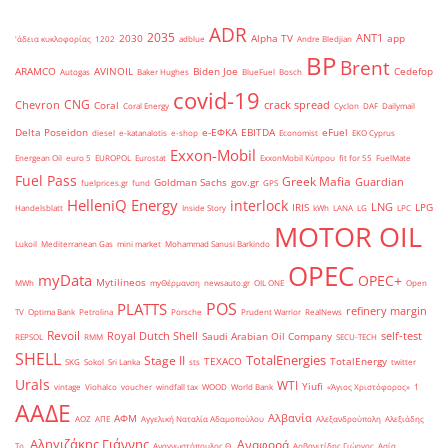
ADR
2035
ANT1
2030
Alpha TV
app
'άδεια κυκλοφορίας
1202
adblue
Andre Bledjian
BP
Brent
ARAMCO
AVINOIL
Biden Joe
Cedefop
Autogas
Baker Hughes
BlueFuel
Bosch
covid-19
CNG
Chevron
crack spread
Coral
Coral Energy
Cyclon
DAF
Dailymail
Delta Poseidon
e-ΕΦΚΑ
EBITDA
eFuel
diesel
e-katanalotis
e-shop
Economist
EKO Cyprus
Exxon-Mobil
Energean Oil
euro 5
EUROPOL
Eurostat
ExxonMobil Κύπρου
fit for 55
FuelMate
Fuel Pass
Greek Mafia
Guardian
Goldman Sachs
gov.gr
fuelprices.gr
fund
GPS
HelleniQ Energy
interlock
LNG
IRIS
LPG
Handelsblatt
Inside Story
kWh
LANA
LG
LPC
MOTOR OIL
Lukoil
Mediterranean Gas
mini market
Mohammad Sanusi Barkindo
OPEC
myData
OPEC+
Mytilineos
MWh
myΘέρμανση
newsauto.gr
OIL ONE
Open
POS
PLATTS
refinery margin
TV
Optima Bank
Petrolina
Porsche
Prudent Warrior
RealNews
Revoil
Royal Dutch Shell
self-test
Saudi Arabian Oil Company
REPSOL
RMM
SECU-TECH
SHELL
TotalEnergies
Stage II
TEXACO
TotalEnergy
SKG
Sokol
Sri Lanka
sts
twitter
Urals
WTI
Yiufi
vintage
Viohalco
voucher
windfall tax
WOOD
World Bank
«Άγιος Χριστόφορος»
΄1
ΑΑΔΕ
Αλβανία
ΑΦΜ
ΑΟΖ
ΑΠΕ
Αγγελική Ναταλία Αδαμοπούλου
Αλεξανδρούπολη
Αλεξιάδης
Αληγιζάκης Γιάννης
Αναφορά
Τρ.
Αναγνωστόπουλος Θ.
Αρβανιτίδης Γιώργος
Ασία