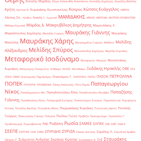
Κιούσης Μιχάλης
Κλίμα
Κολοκυθάς Αναστάσιος
Κονταξής Δημήτρης
Κορκίδης Βασίλης
Κώτσος Ευάγγελος
Κύπρος
Κρήτη
Κυρανάκης Κωνσταντίνος
Κρίντας Θ.
ΛΙΒΕΡΙΑ
ΜΑΜΙΔΑΚΗΣ
Λάτσης Σπ.
Λιανός Ι.
Λέσβος
Λιμενικό
ΜΕΛΚΟ
ΜΕΡΙΣΜΑ
ΜΗΤΡΩΟ ΑΠΟΒΛΗΤΩΝ
Μακρυβέλιος Δημήτρης
Μάρδας Δ.
Μαμουλάκης Χ.
Μάλαμα Κυριακή
Μαυράκης Γιάννης
Μαρκόπουλος Δημήτρης
Μαυράκης
Μασαλής Γιώργος
Μαυράκης Χάρης
Μελίδης
Μανώλης
Μαυρομμάτης Γιώργος
Μεθάνιο
Μελίδης Σπύρος
Αλέξανδρος
Μελισσανίδης Δημήτρης
Μερελής Κυριάκος
Μεταφορικό Ισοδύναμο
Μητσοτάκης
Μεταφορών
Μητρώο
Ξυδάκης Ηρακλής
ΟΒΕ
Κυριάκος
Μπόμπορης Παναγιώτης
Ν.Μάκρη
ΝΑΞΟΣ
Νέα Μάκρη
ΟΓΑ
ΠΕΤΡΟΛΙΝΑ
ΠΑΣΟΚ
Οικονόμου Γ.
ΟΟΣΑ
ΟΦΑΕ
Οικονομικός Ταχυδρόμος
ΠΑΡΑΤΑΣΗ
ΠΑΡΙΣΙ
ΠΟΠΕΚ
Παπαγεωργίου
ΠΡΑΤΗΡΙΑ
ΠΡΟΘΕΣΜΙΑ
Πάνας Απόστολος
Πέτη Πέρκα
Νίκος
Παπαζήσης
Παπαδοπούλου Έλλη
Παπαδημητρίου Μπ.
Παπαδοπούλου Ελισάβετ
Γιάννης
Παπαθανάσης Νίκος
Παπαμιχαήλ Σωτήρης
Παπασταύρου Σταύρος
Παραπολιτικά
Περιφέρεια
Πιερρακάκης Κυριάκος
Πιτσιλής
Αττικής
Πετκίδης Βασίλης
Πετραλιάς Θάνος
Πιστωτικές κάρτες
Γιώργος
Πούλου Γιώτα
Πλακιωτάκης Γιάννης
Πολωνία
Πρέβεζα
Πρατηριούχοι
Προκοπίου Γ.
Ρωσία
Ροδόπη
ΣΑΜΕΕ
ΣΑΠΕΚ
ΡΑΕ
Πρωθυπουργό
Πυροσβεστική
ΣΕΒ
ΣΕΒΤ
ΣΕΔΕ ΙΙ
ΣΕΕΠΕ
ΣΥΡΙΖΑ
ΣΠΥΡΙΔΗΣ
Σαμόλης Λ.
ΣΕΥΠΥΚΕ
ΣΚΑΙ
ΣΜΕΑ
Σάκκος Αντώνης
Σαουδική Αραβία
Σταυράκης
Σιάμισιης Ανδρέας
Σκρέκας Κώστας
ΣτΕ
Σβίγκου Ρ.
Σκυλακάκης Θ.