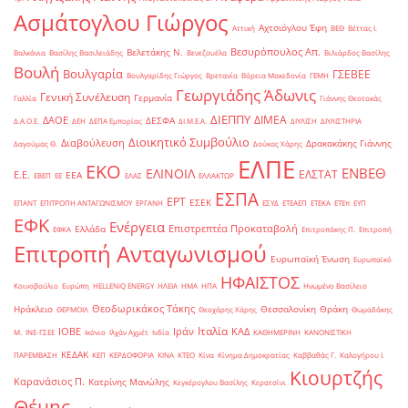
Ασμάτογλου Γιώργος
Αχτσιόγλου Έφη
Αττική
ΒΕΘ
Βέττας Ι.
Βεσυρόπουλος Απ.
Βελετάκης Ν.
Βαλκάνια
Βασίλης Βασιλειάδης
Βενεζουέλα
Βιλιάρδος Βασίλης
Βουλή
Βουλγαρία
ΓΣΕΒΕΕ
Βουλγαρίδης Γιώργος
Βρετανία
Βόρεια Μακεδονία
ΓΕΜΗ
Γεωργιάδης Άδωνις
Γενική Συνέλευση
Γερμανία
Γαλλία
Γιάννης Θεοτοκάς
ΔΙΕΠΠΥ
ΔΙΜΕΑ
ΔΑΟΕ
ΔΕΣΦΑ
Δ.Α.Ο.Ε.
ΔΕΗ
ΔΕΠΑ Εμπορίας
ΔΙ.Μ.Ε.Α.
ΔΙΥΛΙΣΗ
ΔΙΥΛΙΣΤΗΡΙΑ
Διοικητικό Συμβούλιο
Διαβούλευση
Δρακακάκης Γιάννης
Δαγούμας Θ.
Δούκας Χάρης
ΕΛΠΕ
ΕΚΟ
ΕΝΒΕΘ
ΕΛΙΝΟΙΛ
ΕΛΣΤΑΤ
Ε.Ε.
ΕΕΑ
ΕΒΕΠ
ΕΕ
ΕΛΑΣ
ΕΛΛΑΚΤΩΡ
ΕΣΠΑ
ΕΡΤ
ΕΣΕΚ
ΕΠΑΝΤ
ΕΠΙΤΡΟΠΗ ΑΝΤΑΓΩΝΙΣΜΟΥ
ΕΡΓΑΝΗ
ΕΣΥΔ
ΕΤΕΑΕΠ
ΕΤΕΚΑ
ΕΤΕπ
ΕΥΠ
ΕΦΚ
Ενέργεια
Επιστρεπτέα Προκαταβολή
Ελλάδα
ΕΦΚΑ
Επιτροπάκης Π.
Επιτροπή
Επιτροπή Ανταγωνισμού
Ευρωπαϊκή Ένωση
Ευρωπαϊκό
ΗΦΑΙΣΤΟΣ
Κοινοβούλιο
Ευρώπη
ΗELLENiQ ENERGY
ΗΛΕΙΑ
ΗΜΑ
ΗΠΑ
Ηνωμένο Βασίλειο
Θεοδωρικάκος Τάκης
Ηράκλειο
Θεσσαλονίκη
Θράκη
ΘΕΡΜΟΙΛ
Θεοχάρης Χάρης
Θωμαδάκης
Ιταλία
ΙΟΒΕ
Ιράν
ΚΑΔ
Μ.
ΙΝΕ-ΓΣΕΕ
Ικόνιο
Ιλχάν Αχμέτ
Ινδία
ΚΑΘΗΜΕΡΙΝΗ
ΚΑΝΟΝΙΣΤΙΚΗ
ΚΕΔΑΚ
ΠΑΡΕΜΒΑΣΗ
ΚΕΠ
ΚΕΡΔΟΦΟΡΙΑ
ΚΙΝΑ
ΚΤΕΟ
Κίνα
Κίνημα Δημοκρατίας
Καββαθάς Γ.
Καλογήρου Ι.
Κιουρτζής
Καρανάσιος Π.
Κατρίνης Μανώλης
Κεγκέρογλου Βασίλης
Κερατσίνι
Θέμης