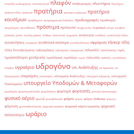
πλαφόν
πλυντήρια
πληθωρισμός
πινακίδες κυκλοφορίας
πιστοποιητικά
πλυντήριο
πρατήρια
πρατήριο
πράσινο τέλος
πρακτικό
πρατήριο ενέργειας
καυσίμων
προδιαγραφές
προθεσμία
προβλήματα
προγραμματικές δηλώσεις
πρόστιμα
πρόσωπα
πυρκαγιά
προμέτρηση
πρωταθλητές
πτωχευτικός
ρεύμα
ρούβλια
συνάντηση
ρύπανση
ρύποι
σούπερ μάρκετ
στάθμη
στατιστικά
συμμορία
συνέδριο
συνέντευξη τύπου
τάνκερ
τέλη
σφράγιση
συναντήσεις
συνθετικά καύσιμα
συνεργεία
συνταξιοδότηση
τελωνείο
τέλος Επιτηδεύματος
ταξινομήσεις
τιμές
ταξινόμηση
τεκμηρίωση
τηλεδιάσκεψη
τιμοκατάλογοι χονδρικής
τιμολόγηση
τιμολόγιο
τολουόλη
τιμών
τράπεζες
τροπολογία
υδρογόνο
υγραέριο
υπ. Ανάπτυξης
τσιγάρο
υπ. Εργασίας
υπ.
υπερκέρδη
υπουργείο Ανάπτυξης
υπουργείο
Οικονομικών
υποτροφίες
υπουργείο Ενέργειας
υπουργείο Υποδομών & Μεταφορών
Οικονομικών
φορτιστές
φορτηγά
φορολογία
φορολογικά έσοδα
φορολόγηση
φυσικές καταστροφές
φυσικό αέριο
φόροι
φωτιά
φόρος άνθρακα
φωτοβολταϊκά
φόρος
φόρους
φόρτιση
ψηφιακό
ψηφιακή κάρτα εργασίας
χρονοκαθυστέρηση
ψηφιακά εργαλεία
ωράριο
πελατολόγιο