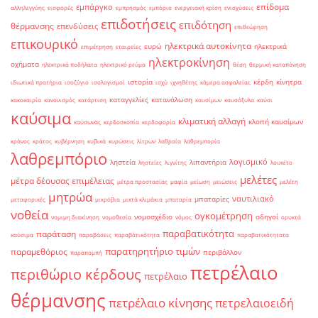
επίδομα
εμπάργκο
αλληλεγγύης
εισφορές
εμπρησμός
εμπόριο
ενεργειακή κρίση
ενισχύσεις
επιδοτήσεις
επιδότηση
θέρμανσης
επενδύσεις
επιθεώρηση
επικουρικό
ηλεκτρικά αυτοκίνητα
ευρώ
ηλεκτρικά
επιμέτρηση
εταιρείες
ηλεκτροκίνηση
οχήματα
ηλεκτρικά ποδήλατα
ηλεκτρικό ρεύμα
θέση
θερμική καταπόνηση
ιστορία
κέρδη
κίνητρα
ιδιωτικά πρατήρια
ισοζύγιο
ισολογισμοί
ισχύ
ιχνηθέτης
κάμερα ασφαλείας
καταγγελίες
κατανάλωση
κακοκαιρία
κανονισμός
κατάρτιση
καυσίμων
καυσόξυλα
καύσι
καύσιμα
κλιματική αλλαγή
κλοπή καυσίμων
καύσωνας
κερδοσκοπία
κερδοφορία
κράνος
κράτος
κυβέρνηση
κυβικά
κυρώσεις
λίτρων
λαθραία
λαθρεμπορία
λαθρεμπόριο
λογισμικό
ληστεία
λιπαντήρια
ληστείες
λιγνίτης
λουκέτο
μελέτες
μέτρα δέουσας επιμέλειας
μέτρα προστασίας
μαφία
μείωση
μειώσεις
μελέτη
μητρώα
ναυτιλιακό
μπαταρίες
μεταφορικές
μικρόβια
μικτά κλιμάκια
μπαταρία
νοθεία
ογκομέτρηση
νομοσχέδιο
οδηγοί
νομιμη διακίνηση
νομοθεσία
νόμος
ορυκτά
παραβατικότητα
παράταση
καύσιμα
παραβάσεις
παραβάτικότητα
παραβατικότητατα
παρατηρητήριο τιμών
παραμεθόριος
περιβάλλον
παραπομπή
πετρέλαιο
περιθώριο κέρδους
πετρέλαιο
θέρμανσης
πετρέλαιο κίνησης
πετρελαιοειδή