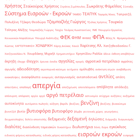
Χρήστος
Σταϊκούρας Χρήστος
Σωκράτης Φάμελλος
Στράτος Σιμόπουλος
Σύνταξη
Σύστημα Εισροών - Εκροών
ΤΕΑΠΥΚ
Ταπρατζή
ΤΑΜΕΙΟ
Ταγαράς Νίκος
Τζαμπαζλής Γιώργος
Τουρκία
Πολυξένη
Τζάκρη Θεοδώρα
Τζιόλας Χρήστος
Τσίπρας Αλέξης
Τσαμπαζλής Γιώργος
Τσεχία
Τσιάρας Κωνσταντίνος
ΥΜΕ
Υπουργείο Εργασίας
ΦΠΑ
ΦΕΚ
ΦΗΜ
Κοινωνικών Ασφαλίσεων
Υπουργό Ανάπτυξης
ΦΗΜΑΣ
Φίλης Ν.
Φραγκογιάννης
Χαρίτσης Αλ.
ΧΟΝΔΡΙΚΗ
Χατζηθεοδοσίου Γ.
Κώστας
ΧΑΡΤΟΓΡΑΦΗΣΗ
Χάρης Δούκας
Χανιά
Χουρδάκης Μιχαήλ
Χρηστίδου Ραλλία
Χατζηνικολάου Ν.
Χρηματιστήριο
άδεια
έκθεση αποβλήτων
αγγελίες
αγροτικό πετρέλαιο
έκρηξη
έλεγχοι
αγρότες
έλεγχο
έρευνα
έσοδα
αγορές
αδειοδότηση
αγωγός
αμόλυβδη
αεροπορικά καύσιμα
αιτήματα
ανάκτηση ατμών
αναβάθμιση
αντλίες
ανασφάλιστα
ανταγωνισμός
ανταποδοτικά
απάτη
ανακαλύψεις
αναφορές
απεργία
απόβλητα
απόδειξη
απαιτήσεις
απαλλαγή
αποζημίωση
αποτελέσματα
αργό πετρέλαιο
απόσυρση
απόφαση
αργία
αργό
αστυνομία
ατύχημα
αυξήσεις
αυξημένα
βενζίνη
αυτοκίνητα
αυτόματοι πωλητές
αύξηση
βαρέλι
βενζίνες
βενζίνης
βιοκαύσιμα
βυτιοφόρα
βυτιοφόρο
βυτίο
βιοντίζελ
βόμβα
γειτονικές χώρες
γεωτρήσεις
δεξαμενή
δεξαμενές
δηλώσεις
δειγματοληψίες
δελτίο αποστολής
διάρρηξη
διαγωνισμός
διαλύτες
διυλιστήρια
εγκύκλιος
διασύνδεση ταμειακών
δικαστήριο
δόση
δώρα
εισροών εκροών
ειδικούς φόρους κατανάλωσης
ειδικός φόρος κατανάλωσης
εισφορά