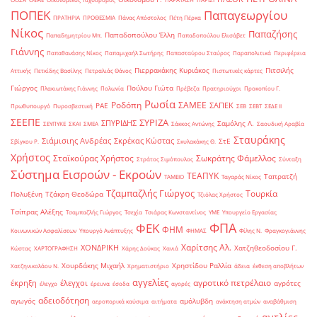
ΠΟΠΕΚ
Παπαγεωργίου
ΠΡΑΤΗΡΙΑ
ΠΡΟΘΕΣΜΙΑ
Πάνας Απόστολος
Πέτη Πέρκα
Νίκος
Παπαζήσης
Παπαδοπούλου Έλλη
Παπαδημητρίου Μπ.
Παπαδοπούλου Ελισάβετ
Γιάννης
Παπαθανάσης Νίκος
Παπαμιχαήλ Σωτήρης
Παπασταύρου Σταύρος
Παραπολιτικά
Περιφέρεια
Πιερρακάκης Κυριάκος
Πιτσιλής
Αττικής
Πετκίδης Βασίλης
Πετραλιάς Θάνος
Πιστωτικές κάρτες
Γιώργος
Πούλου Γιώτα
Πλακιωτάκης Γιάννης
Πολωνία
Πρέβεζα
Πρατηριούχοι
Προκοπίου Γ.
Ρωσία
Ροδόπη
ΣΑΜΕΕ
ΣΑΠΕΚ
ΡΑΕ
Πρωθυπουργό
Πυροσβεστική
ΣΕΒ
ΣΕΒΤ
ΣΕΔΕ ΙΙ
ΣΕΕΠΕ
ΣΥΡΙΖΑ
ΣΠΥΡΙΔΗΣ
Σαμόλης Λ.
ΣΕΥΠΥΚΕ
ΣΚΑΙ
ΣΜΕΑ
Σάκκος Αντώνης
Σαουδική Αραβία
Σταυράκης
Σιάμισιης Ανδρέας
Σκρέκας Κώστας
ΣτΕ
Σβίγκου Ρ.
Σκυλακάκης Θ.
Χρήστος
Σταϊκούρας Χρήστος
Σωκράτης Φάμελλος
Στράτος Σιμόπουλος
Σύνταξη
Σύστημα Εισροών - Εκροών
ΤΕΑΠΥΚ
Ταπρατζή
ΤΑΜΕΙΟ
Ταγαράς Νίκος
Τζαμπαζλής Γιώργος
Τουρκία
Πολυξένη
Τζάκρη Θεοδώρα
Τζιόλας Χρήστος
Τσίπρας Αλέξης
Τσαμπαζλής Γιώργος
Τσεχία
Τσιάρας Κωνσταντίνος
ΥΜΕ
Υπουργείο Εργασίας
ΦΠΑ
ΦΕΚ
ΦΗΜ
Κοινωνικών Ασφαλίσεων
Υπουργό Ανάπτυξης
ΦΗΜΑΣ
Φίλης Ν.
Φραγκογιάννης
Χαρίτσης Αλ.
ΧΟΝΔΡΙΚΗ
Χατζηθεοδοσίου Γ.
Κώστας
ΧΑΡΤΟΓΡΑΦΗΣΗ
Χάρης Δούκας
Χανιά
Χουρδάκης Μιχαήλ
Χρηστίδου Ραλλία
Χατζηνικολάου Ν.
Χρηματιστήριο
άδεια
έκθεση αποβλήτων
αγγελίες
αγροτικό πετρέλαιο
έκρηξη
έλεγχοι
αγρότες
έλεγχο
έρευνα
έσοδα
αγορές
αδειοδότηση
αγωγός
αμόλυβδη
αεροπορικά καύσιμα
αιτήματα
ανάκτηση ατμών
αναβάθμιση