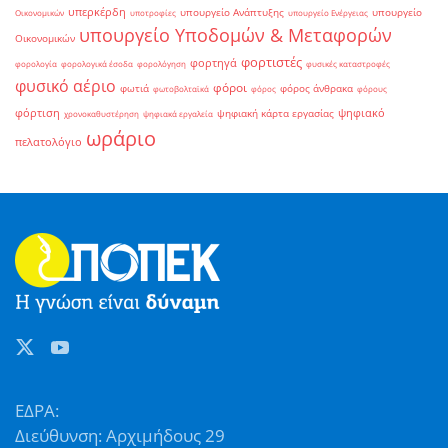
υπερκέρδη
υπουργείο Ανάπτυξης
υπουργείο
Οικονομικών
υποτροφίες
υπουργείο Ενέργειας
υπουργείο Υποδομών & Μεταφορών
Οικονομικών
φορτιστές
φορτηγά
φορολογία
φορολογικά έσοδα
φορολόγηση
φυσικές καταστροφές
φυσικό αέριο
φόροι
φωτιά
φόρος άνθρακα
φωτοβολταϊκά
φόρος
φόρους
φόρτιση
ψηφιακό
ψηφιακή κάρτα εργασίας
χρονοκαθυστέρηση
ψηφιακά εργαλεία
ωράριο
πελατολόγιο
ΕΔΡΑ:
Διεύθυνση: Αρχιμήδους 29