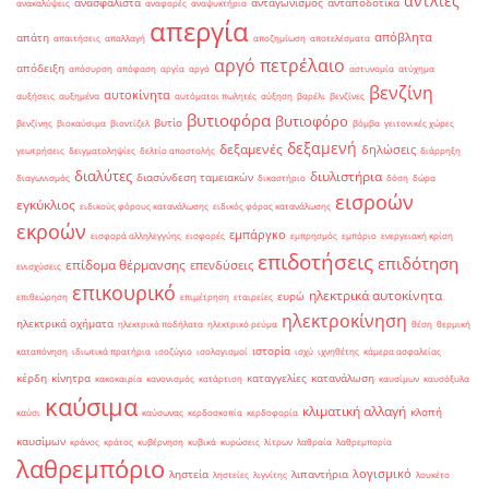
αντλίες
ανασφάλιστα
ανταγωνισμός
ανταποδοτικά
ανακαλύψεις
αναφορές
αναψυκτήρια
απεργία
απόβλητα
απάτη
απαιτήσεις
απαλλαγή
αποζημίωση
αποτελέσματα
αργό πετρέλαιο
απόδειξη
απόσυρση
απόφαση
αργία
αργό
αστυνομία
ατύχημα
βενζίνη
αυτοκίνητα
αυξήσεις
αυξημένα
αυτόματοι πωλητές
αύξηση
βαρέλι
βενζίνες
βυτιοφόρα
βυτιοφόρο
βυτίο
βενζίνης
βιοκαύσιμα
βιοντίζελ
βόμβα
γειτονικές χώρες
δεξαμενή
δεξαμενές
δηλώσεις
γεωτρήσεις
δειγματοληψίες
δελτίο αποστολής
διάρρηξη
διαλύτες
διυλιστήρια
διασύνδεση ταμειακών
διαγωνισμός
δικαστήριο
δόση
δώρα
εισροών
εγκύκλιος
ειδικούς φόρους κατανάλωσης
ειδικός φόρος κατανάλωσης
εκροών
εμπάργκο
εισφορά αλληλεγγύης
εισφορές
εμπρησμός
εμπόριο
ενεργειακή κρίση
επιδοτήσεις
επιδότηση
επίδομα θέρμανσης
επενδύσεις
ενισχύσεις
επικουρικό
ηλεκτρικά αυτοκίνητα
ευρώ
επιθεώρηση
επιμέτρηση
εταιρείες
ηλεκτροκίνηση
ηλεκτρικά οχήματα
ηλεκτρικά ποδήλατα
ηλεκτρικό ρεύμα
θέση
θερμική
ιστορία
καταπόνηση
ιδιωτικά πρατήρια
ισοζύγιο
ισολογισμοί
ισχύ
ιχνηθέτης
κάμερα ασφαλείας
κέρδη
κίνητρα
καταγγελίες
κατανάλωση
κακοκαιρία
κανονισμός
κατάρτιση
καυσίμων
καυσόξυλα
καύσιμα
κλιματική αλλαγή
κλοπή
καύσι
καύσωνας
κερδοσκοπία
κερδοφορία
καυσίμων
κράνος
κράτος
κυβέρνηση
κυβικά
κυρώσεις
λίτρων
λαθραία
λαθρεμπορία
λαθρεμπόριο
λογισμικό
ληστεία
λιπαντήρια
ληστείες
λιγνίτης
λουκέτο