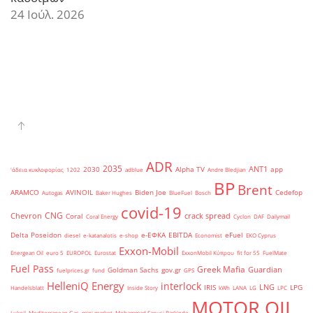
24 Ιούλ. 2026
ADR
2035
ANT1
2030
Alpha TV
app
'άδεια κυκλοφορίας
1202
adblue
Andre Bledjian
BP
Brent
ARAMCO
AVINOIL
Biden Joe
Cedefop
Autogas
Baker Hughes
BlueFuel
Bosch
covid-19
CNG
Chevron
crack spread
Coral
Coral Energy
Cyclon
DAF
Dailymail
Delta Poseidon
e-ΕΦΚΑ
EBITDA
eFuel
diesel
e-katanalotis
e-shop
Economist
EKO Cyprus
Exxon-Mobil
Energean Oil
euro 5
EUROPOL
Eurostat
ExxonMobil Κύπρου
fit for 55
FuelMate
Fuel Pass
Greek Mafia
Guardian
Goldman Sachs
gov.gr
fuelprices.gr
fund
GPS
HelleniQ Energy
interlock
LNG
IRIS
LPG
Handelsblatt
Inside Story
kWh
LANA
LG
LPC
MOTOR OIL
Lukoil
Mediterranean Gas
mini market
Mohammad Sanusi Barkindo