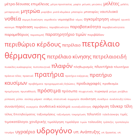
μελέτες
μέτρα δέουσας επιμέλειας
μέτρα προστασίας
μαφία
μείωση
μειώσεις
μελέτη
μητρώα
ναυτιλιακό
μπαταρίες
μεταφορικές
μικρόβια
μικτά κλιμάκια
μπαταρία
νοθεία
ογκομέτρηση
νομοσχέδιο
οδηγοί
νομιμη διακίνηση
νομοθεσία
νόμος
ορυκτά
παραβατικότητα
παράταση
καύσιμα
παραβάσεις
παραβάτικότητα
παραβατικότητατα
παρατηρητήριο τιμών
παραμεθόριος
περιβάλλον
παραπομπή
πετρέλαιο
περιθώριο κέρδους
πετρέλαιο
θέρμανσης
πετρέλαιο κίνησης
πετρελαιοειδή
πλαφόν
πλυντήρια
πληθωρισμός
πλυντήριο
πινακίδες κυκλοφορίας
πιστοποιητικά
πρατήρια
πρατήριο
πράσινο τέλος
πρακτικό
πρατήριο ενέργειας
καυσίμων
προδιαγραφές
προθεσμία
προβλήματα
προγραμματικές δηλώσεις
πρόστιμα
πρόσωπα
πυρκαγιά
προμέτρηση
πρωταθλητές
πτωχευτικός
ρεύμα
ρούβλια
συνάντηση
ρύπανση
ρύποι
σούπερ μάρκετ
στάθμη
στατιστικά
συμμορία
συνέδριο
συνέντευξη τύπου
τάνκερ
τέλη
σφράγιση
συναντήσεις
συνθετικά καύσιμα
συνεργεία
συνταξιοδότηση
τελωνείο
τέλος Επιτηδεύματος
ταξινομήσεις
τιμές
ταξινόμηση
τεκμηρίωση
τηλεδιάσκεψη
τιμοκατάλογοι χονδρικής
τιμολόγηση
τιμολόγιο
τολουόλη
τιμών
τράπεζες
τροπολογία
υδρογόνο
υγραέριο
υπ. Ανάπτυξης
τσιγάρο
υπ. Εργασίας
υπ.