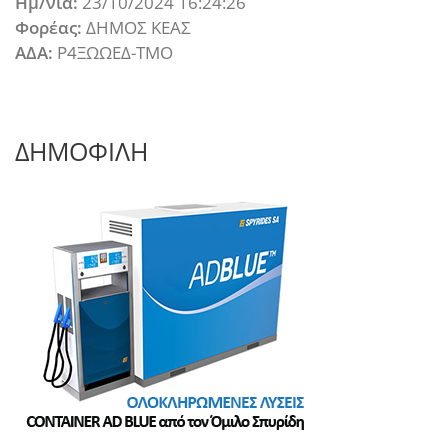
Ημ/νια:
23/10/2024 16:24:26
Φορέας:
ΔΗΜΟΣ ΚΕΑΣ
ΑΔΑ:
Ρ4ΞΩΩΕΔ-ΤΜΟ
ΔΗΜΟΦΙΛΗ