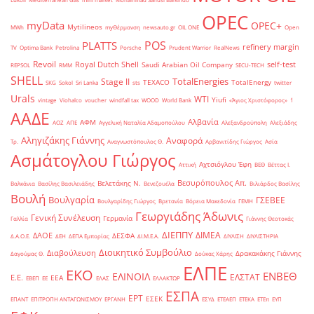
OPEC
myData
OPEC+
Mytilineos
MWh
myΘέρμανση
newsauto.gr
OIL ONE
Open
POS
PLATTS
refinery margin
TV
Optima Bank
Petrolina
Porsche
Prudent Warrior
RealNews
Revoil
Royal Dutch Shell
self-test
Saudi Arabian Oil Company
REPSOL
RMM
SECU-TECH
SHELL
TotalEnergies
Stage II
TEXACO
TotalEnergy
SKG
Sokol
Sri Lanka
sts
twitter
Urals
WTI
Yiufi
vintage
Viohalco
voucher
windfall tax
WOOD
World Bank
«Άγιος Χριστόφορος»
΄1
ΑΑΔΕ
Αλβανία
ΑΦΜ
ΑΟΖ
ΑΠΕ
Αγγελική Ναταλία Αδαμοπούλου
Αλεξανδρούπολη
Αλεξιάδης
Αληγιζάκης Γιάννης
Αναφορά
Τρ.
Αναγνωστόπουλος Θ.
Αρβανιτίδης Γιώργος
Ασία
Ασμάτογλου Γιώργος
Αχτσιόγλου Έφη
Αττική
ΒΕΘ
Βέττας Ι.
Βεσυρόπουλος Απ.
Βελετάκης Ν.
Βαλκάνια
Βασίλης Βασιλειάδης
Βενεζουέλα
Βιλιάρδος Βασίλης
Βουλή
Βουλγαρία
ΓΣΕΒΕΕ
Βουλγαρίδης Γιώργος
Βρετανία
Βόρεια Μακεδονία
ΓΕΜΗ
Γεωργιάδης Άδωνις
Γενική Συνέλευση
Γερμανία
Γαλλία
Γιάννης Θεοτοκάς
ΔΙΕΠΠΥ
ΔΙΜΕΑ
ΔΑΟΕ
ΔΕΣΦΑ
Δ.Α.Ο.Ε.
ΔΕΗ
ΔΕΠΑ Εμπορίας
ΔΙ.Μ.Ε.Α.
ΔΙΥΛΙΣΗ
ΔΙΥΛΙΣΤΗΡΙΑ
Διοικητικό Συμβούλιο
Διαβούλευση
Δρακακάκης Γιάννης
Δαγούμας Θ.
Δούκας Χάρης
ΕΛΠΕ
ΕΚΟ
ΕΝΒΕΘ
ΕΛΙΝΟΙΛ
ΕΛΣΤΑΤ
Ε.Ε.
ΕΕΑ
ΕΒΕΠ
ΕΕ
ΕΛΑΣ
ΕΛΛΑΚΤΩΡ
ΕΣΠΑ
ΕΡΤ
ΕΣΕΚ
ΕΠΑΝΤ
ΕΠΙΤΡΟΠΗ ΑΝΤΑΓΩΝΙΣΜΟΥ
ΕΡΓΑΝΗ
ΕΣΥΔ
ΕΤΕΑΕΠ
ΕΤΕΚΑ
ΕΤΕπ
ΕΥΠ