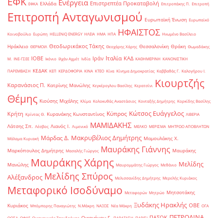
ΕΦΚ
Ενέργεια
Επιστρεπτέα Προκαταβολή
Ελλάδα
ΕΦΚΑ
Επιτροπάκης Π.
Επιτροπή
Επιτροπή Ανταγωνισμού
Ευρωπαϊκή Ένωση
Ευρωπαϊκό
ΗΦΑΙΣΤΟΣ
Κοινοβούλιο
Ευρώπη
ΗELLENiQ ENERGY
ΗΛΕΙΑ
ΗΜΑ
ΗΠΑ
Ηνωμένο Βασίλειο
Θεοδωρικάκος Τάκης
Ηράκλειο
Θεσσαλονίκη
Θράκη
ΘΕΡΜΟΙΛ
Θεοχάρης Χάρης
Θωμαδάκης
Ιταλία
ΙΟΒΕ
Ιράν
ΚΑΔ
Μ.
ΙΝΕ-ΓΣΕΕ
Ικόνιο
Ιλχάν Αχμέτ
Ινδία
ΚΑΘΗΜΕΡΙΝΗ
ΚΑΝΟΝΙΣΤΙΚΗ
ΚΕΔΑΚ
ΠΑΡΕΜΒΑΣΗ
ΚΕΠ
ΚΕΡΔΟΦΟΡΙΑ
ΚΙΝΑ
ΚΤΕΟ
Κίνα
Κίνημα Δημοκρατίας
Καββαθάς Γ.
Καλογήρου Ι.
Κιουρτζής
Καρανάσιος Π.
Κατρίνης Μανώλης
Κεγκέρογλου Βασίλης
Κερατσίνι
Θέμης
Κιούσης Μιχάλης
Κλίμα
Κολοκυθάς Αναστάσιος
Κονταξής Δημήτρης
Κορκίδης Βασίλης
Κώτσος Ευάγγελος
Κύπρος
Κρήτη
Κυρανάκης Κωνσταντίνος
Κρίντας Θ.
ΛΙΒΕΡΙΑ
ΜΑΜΙΔΑΚΗΣ
Λάτσης Σπ.
Λιανός Ι.
Λέσβος
Λιμενικό
ΜΕΛΚΟ
ΜΕΡΙΣΜΑ
ΜΗΤΡΩΟ ΑΠΟΒΛΗΤΩΝ
Μακρυβέλιος Δημήτρης
Μάρδας Δ.
Μαμουλάκης Χ.
Μάλαμα Κυριακή
Μαυράκης Γιάννης
Μαρκόπουλος Δημήτρης
Μαυράκης
Μασαλής Γιώργος
Μαυράκης Χάρης
Μελίδης
Μανώλης
Μαυρομμάτης Γιώργος
Μεθάνιο
Μελίδης Σπύρος
Αλέξανδρος
Μελισσανίδης Δημήτρης
Μερελής Κυριάκος
Μεταφορικό Ισοδύναμο
Μητσοτάκης
Μεταφορών
Μητρώο
Ξυδάκης Ηρακλής
ΟΒΕ
Κυριάκος
Μπόμπορης Παναγιώτης
Ν.Μάκρη
ΝΑΞΟΣ
Νέα Μάκρη
ΟΓΑ
ΠΕΤΡΟΛΙΝΑ
ΠΑΣΟΚ
Οικονόμου Γ.
ΟΟΣΑ
ΟΦΑΕ
Οικονομικός Ταχυδρόμος
ΠΑΡΑΤΑΣΗ
ΠΑΡΙΣΙ