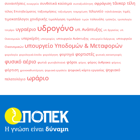
τάνκερ
τέλη
σφράγιση
συναντήσεις
συνθετικά καύσιμα
συνεργεία
συνταξιοδότηση
τελωνείο
τέλος Επιτηδεύματος
ταξινομήσεις
τιμές
ταξινόμηση
τεκμηρίωση
τηλεδιάσκεψη
τιμοκατάλογοι χονδρικής
τιμολόγηση
τιμολόγιο
τολουόλη
τιμών
τράπεζες
τροπολογία
υδρογόνο
υγραέριο
υπ. Ανάπτυξης
τσιγάρο
υπ. Εργασίας
υπ.
υπερκέρδη
υπουργείο Ανάπτυξης
υπουργείο
Οικονομικών
υποτροφίες
υπουργείο Ενέργειας
υπουργείο Υποδομών & Μεταφορών
Οικονομικών
φορτιστές
φορτηγά
φορολογία
φορολογικά έσοδα
φορολόγηση
φυσικές καταστροφές
φυσικό αέριο
φόροι
φωτιά
φόρος άνθρακα
φωτοβολταϊκά
φόρος
φόρους
φόρτιση
ψηφιακό
ψηφιακή κάρτα εργασίας
χρονοκαθυστέρηση
ψηφιακά εργαλεία
ωράριο
πελατολόγιο