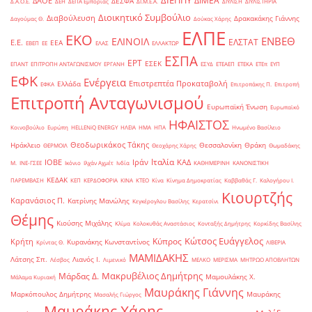
ΔΙΕΠΠΥ
ΔΙΜΕΑ
ΔΑΟΕ
ΔΕΣΦΑ
Δ.Α.Ο.Ε.
ΔΕΗ
ΔΕΠΑ Εμπορίας
ΔΙ.Μ.Ε.Α.
ΔΙΥΛΙΣΗ
ΔΙΥΛΙΣΤΗΡΙΑ
Διοικητικό Συμβούλιο
Διαβούλευση
Δρακακάκης Γιάννης
Δαγούμας Θ.
Δούκας Χάρης
ΕΛΠΕ
ΕΚΟ
ΕΝΒΕΘ
ΕΛΙΝΟΙΛ
ΕΛΣΤΑΤ
Ε.Ε.
ΕΕΑ
ΕΒΕΠ
ΕΕ
ΕΛΑΣ
ΕΛΛΑΚΤΩΡ
ΕΣΠΑ
ΕΡΤ
ΕΣΕΚ
ΕΠΑΝΤ
ΕΠΙΤΡΟΠΗ ΑΝΤΑΓΩΝΙΣΜΟΥ
ΕΡΓΑΝΗ
ΕΣΥΔ
ΕΤΕΑΕΠ
ΕΤΕΚΑ
ΕΤΕπ
ΕΥΠ
ΕΦΚ
Ενέργεια
Επιστρεπτέα Προκαταβολή
Ελλάδα
ΕΦΚΑ
Επιτροπάκης Π.
Επιτροπή
Επιτροπή Ανταγωνισμού
Ευρωπαϊκή Ένωση
Ευρωπαϊκό
ΗΦΑΙΣΤΟΣ
Κοινοβούλιο
Ευρώπη
ΗELLENiQ ENERGY
ΗΛΕΙΑ
ΗΜΑ
ΗΠΑ
Ηνωμένο Βασίλειο
Θεοδωρικάκος Τάκης
Ηράκλειο
Θεσσαλονίκη
Θράκη
ΘΕΡΜΟΙΛ
Θεοχάρης Χάρης
Θωμαδάκης
Ιταλία
ΙΟΒΕ
Ιράν
ΚΑΔ
Μ.
ΙΝΕ-ΓΣΕΕ
Ικόνιο
Ιλχάν Αχμέτ
Ινδία
ΚΑΘΗΜΕΡΙΝΗ
ΚΑΝΟΝΙΣΤΙΚΗ
ΚΕΔΑΚ
ΠΑΡΕΜΒΑΣΗ
ΚΕΠ
ΚΕΡΔΟΦΟΡΙΑ
ΚΙΝΑ
ΚΤΕΟ
Κίνα
Κίνημα Δημοκρατίας
Καββαθάς Γ.
Καλογήρου Ι.
Κιουρτζής
Καρανάσιος Π.
Κατρίνης Μανώλης
Κεγκέρογλου Βασίλης
Κερατσίνι
Θέμης
Κιούσης Μιχάλης
Κλίμα
Κολοκυθάς Αναστάσιος
Κονταξής Δημήτρης
Κορκίδης Βασίλης
Κώτσος Ευάγγελος
Κύπρος
Κρήτη
Κυρανάκης Κωνσταντίνος
Κρίντας Θ.
ΛΙΒΕΡΙΑ
ΜΑΜΙΔΑΚΗΣ
Λάτσης Σπ.
Λιανός Ι.
Λέσβος
Λιμενικό
ΜΕΛΚΟ
ΜΕΡΙΣΜΑ
ΜΗΤΡΩΟ ΑΠΟΒΛΗΤΩΝ
Μακρυβέλιος Δημήτρης
Μάρδας Δ.
Μαμουλάκης Χ.
Μάλαμα Κυριακή
Μαυράκης Γιάννης
Μαρκόπουλος Δημήτρης
Μαυράκης
Μασαλής Γιώργος
Μαυράκης Χάρης