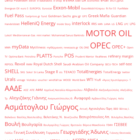
Delta Poseidon
e-ΕΦΚΑ
EBITDA
eFuel
diesel
e-katanalotis
e-shop
Economist
EKO Cyprus
Exxon-Mobil
Energean Oil
euro 5
EUROPOL
Eurostat
ExxonMobil Κύπρου
fit for 55
FuelMate
Fuel Pass
Greek Mafia
Guardian
Goldman Sachs
gov.gr
fuelprices.gr
fund
GPS
HelleniQ Energy
interlock
LNG
IRIS
LPG
Handelsblatt
Inside Story
kWh
LANA
LG
LPC
MOTOR OIL
Lukoil
Mediterranean Gas
mini market
Mohammad Sanusi Barkindo
OPEC
myData
OPEC+
Mytilineos
MWh
myΘέρμανση
newsauto.gr
OIL ONE
Open
POS
PLATTS
refinery margin
TV
Optima Bank
Petrolina
Porsche
Prudent Warrior
RealNews
Revoil
Royal Dutch Shell
self-test
Saudi Arabian Oil Company
REPSOL
RMM
SECU-TECH
SHELL
TotalEnergies
Stage II
TEXACO
TotalEnergy
SKG
Sokol
Sri Lanka
sts
twitter
Urals
WTI
Yiufi
vintage
Viohalco
voucher
windfall tax
WOOD
World Bank
«Άγιος Χριστόφορος»
΄1
ΑΑΔΕ
Αλβανία
ΑΦΜ
ΑΟΖ
ΑΠΕ
Αγγελική Ναταλία Αδαμοπούλου
Αλεξανδρούπολη
Αλεξιάδης
Αληγιζάκης Γιάννης
Αναφορά
Τρ.
Αναγνωστόπουλος Θ.
Αρβανιτίδης Γιώργος
Ασία
Ασμάτογλου Γιώργος
Αχτσιόγλου Έφη
Αττική
ΒΕΘ
Βέττας Ι.
Βεσυρόπουλος Απ.
Βελετάκης Ν.
Βαλκάνια
Βασίλης Βασιλειάδης
Βενεζουέλα
Βιλιάρδος Βασίλης
Βουλή
Βουλγαρία
ΓΣΕΒΕΕ
Βουλγαρίδης Γιώργος
Βρετανία
Βόρεια Μακεδονία
ΓΕΜΗ
Γεωργιάδης Άδωνις
Γενική Συνέλευση
Γερμανία
Γαλλία
Γιάννης Θεοτοκάς