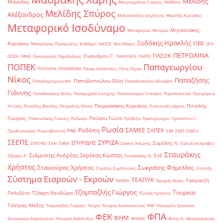
Μελίδης
Μανώλης
Μαυρομμάτης Γιώργος
Μεθάνιο
Μελίδης Σπύρος
Αλέξανδρος
Μελισσανίδης Δημήτρης
Μερελής Κυριάκος
Μεταφορικό Ισοδύναμο
Μητσοτάκης
Μεταφορών
Μητρώο
Ξυδάκης Ηρακλής
ΟΒΕ
Κυριάκος
Μπόμπορης Παναγιώτης
Ν.Μάκρη
ΝΑΞΟΣ
Νέα Μάκρη
ΟΓΑ
ΠΕΤΡΟΛΙΝΑ
ΠΑΣΟΚ
Οικονόμου Γ.
ΟΟΣΑ
ΟΦΑΕ
Οικονομικός Ταχυδρόμος
ΠΑΡΑΤΑΣΗ
ΠΑΡΙΣΙ
ΠΟΠΕΚ
Παπαγεωργίου
ΠΡΑΤΗΡΙΑ
ΠΡΟΘΕΣΜΙΑ
Πάνας Απόστολος
Πέτη Πέρκα
Νίκος
Παπαζήσης
Παπαδοπούλου Έλλη
Παπαδημητρίου Μπ.
Παπαδοπούλου Ελισάβετ
Γιάννης
Παπαθανάσης Νίκος
Παπαμιχαήλ Σωτήρης
Παπασταύρου Σταύρος
Παραπολιτικά
Περιφέρεια
Πιερρακάκης Κυριάκος
Πιτσιλής
Αττικής
Πετκίδης Βασίλης
Πετραλιάς Θάνος
Πιστωτικές κάρτες
Γιώργος
Πούλου Γιώτα
Πλακιωτάκης Γιάννης
Πολωνία
Πρέβεζα
Πρατηριούχοι
Προκοπίου Γ.
Ρωσία
Ροδόπη
ΣΑΜΕΕ
ΣΑΠΕΚ
ΡΑΕ
Πρωθυπουργό
Πυροσβεστική
ΣΕΒ
ΣΕΒΤ
ΣΕΔΕ ΙΙ
ΣΕΕΠΕ
ΣΥΡΙΖΑ
ΣΠΥΡΙΔΗΣ
Σαμόλης Λ.
ΣΕΥΠΥΚΕ
ΣΚΑΙ
ΣΜΕΑ
Σάκκος Αντώνης
Σαουδική Αραβία
Σταυράκης
Σιάμισιης Ανδρέας
Σκρέκας Κώστας
ΣτΕ
Σβίγκου Ρ.
Σκυλακάκης Θ.
Χρήστος
Σταϊκούρας Χρήστος
Σωκράτης Φάμελλος
Στράτος Σιμόπουλος
Σύνταξη
Σύστημα Εισροών - Εκροών
ΤΕΑΠΥΚ
Ταπρατζή
ΤΑΜΕΙΟ
Ταγαράς Νίκος
Τζαμπαζλής Γιώργος
Τουρκία
Πολυξένη
Τζάκρη Θεοδώρα
Τζιόλας Χρήστος
Τσίπρας Αλέξης
Τσαμπαζλής Γιώργος
Τσεχία
Τσιάρας Κωνσταντίνος
ΥΜΕ
Υπουργείο Εργασίας
ΦΠΑ
ΦΕΚ
ΦΗΜ
Κοινωνικών Ασφαλίσεων
Υπουργό Ανάπτυξης
ΦΗΜΑΣ
Φίλης Ν.
Φραγκογιάννης