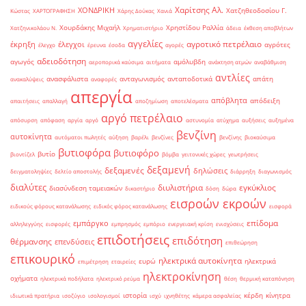
Χαρίτσης Αλ.
ΧΟΝΔΡΙΚΗ
Χατζηθεοδοσίου Γ.
Κώστας
ΧΑΡΤΟΓΡΑΦΗΣΗ
Χάρης Δούκας
Χανιά
Χουρδάκης Μιχαήλ
Χρηστίδου Ραλλία
Χατζηνικολάου Ν.
Χρηματιστήριο
άδεια
έκθεση αποβλήτων
αγγελίες
αγροτικό πετρέλαιο
έκρηξη
έλεγχοι
αγρότες
έλεγχο
έρευνα
έσοδα
αγορές
αδειοδότηση
αγωγός
αμόλυβδη
αεροπορικά καύσιμα
αιτήματα
ανάκτηση ατμών
αναβάθμιση
αντλίες
ανασφάλιστα
ανταγωνισμός
ανταποδοτικά
απάτη
ανακαλύψεις
αναφορές
απεργία
απόβλητα
απόδειξη
απαιτήσεις
απαλλαγή
αποζημίωση
αποτελέσματα
αργό πετρέλαιο
απόσυρση
απόφαση
αργία
αργό
αστυνομία
ατύχημα
αυξήσεις
αυξημένα
βενζίνη
αυτοκίνητα
αυτόματοι πωλητές
αύξηση
βαρέλι
βενζίνες
βενζίνης
βιοκαύσιμα
βυτιοφόρα
βυτιοφόρο
βυτίο
βιοντίζελ
βόμβα
γειτονικές χώρες
γεωτρήσεις
δεξαμενή
δεξαμενές
δηλώσεις
δειγματοληψίες
δελτίο αποστολής
διάρρηξη
διαγωνισμός
διαλύτες
διυλιστήρια
εγκύκλιος
διασύνδεση ταμειακών
δικαστήριο
δόση
δώρα
εισροών εκροών
ειδικούς φόρους κατανάλωσης
ειδικός φόρος κατανάλωσης
εισφορά
επίδομα
εμπάργκο
αλληλεγγύης
εισφορές
εμπρησμός
εμπόριο
ενεργειακή κρίση
ενισχύσεις
επιδοτήσεις
επιδότηση
θέρμανσης
επενδύσεις
επιθεώρηση
επικουρικό
ηλεκτρικά αυτοκίνητα
ευρώ
ηλεκτρικά
επιμέτρηση
εταιρείες
ηλεκτροκίνηση
οχήματα
ηλεκτρικά ποδήλατα
ηλεκτρικό ρεύμα
θέση
θερμική καταπόνηση
ιστορία
κέρδη
κίνητρα
ιδιωτικά πρατήρια
ισοζύγιο
ισολογισμοί
ισχύ
ιχνηθέτης
κάμερα ασφαλείας