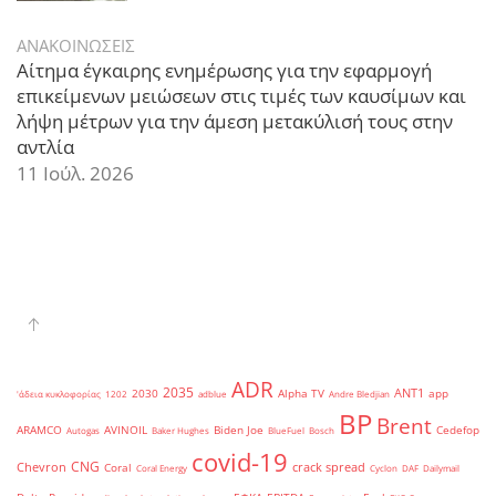
ΑΝΑΚΟΙΝΩΣΕΙΣ
Αίτημα έγκαιρης ενημέρωσης για την εφαρμογή
επικείμενων μειώσεων στις τιμές των καυσίμων και
λήψη μέτρων για την άμεση μετακύλισή τους στην
αντλία
11 Ιούλ. 2026
ADR
2035
ANT1
2030
Alpha TV
app
'άδεια κυκλοφορίας
1202
adblue
Andre Bledjian
BP
Brent
ARAMCO
AVINOIL
Biden Joe
Cedefop
Autogas
Baker Hughes
BlueFuel
Bosch
covid-19
CNG
Chevron
crack spread
Coral
Coral Energy
Cyclon
DAF
Dailymail