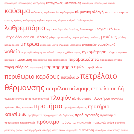
καταγγελίες
κατανάλωση
κακοκαιρία
κανονισμός
κατάρτιση
καυσίμων
καυσόξυλα
καύσι
καύσιμα
κλιματική αλλαγή
κλοπή καυσίμων
καύσωνας
κερδοσκοπία
κερδοφορία
κράνος
κράτος
κυβέρνηση
κυβικά
κυρώσεις
λίτρων
λαθραία
λαθρεμπορία
λαθρεμπόριο
λογισμικό
ληστεία
λιπαντήρια
ληστείες
λιγνίτης
λουκέτο
μελέτες
μέτρα δέουσας επιμέλειας
μέτρα προστασίας
μαφία
μείωση
μειώσεις
μελέτη
μητρώα
ναυτιλιακό
μπαταρίες
μεταφορικές
μικρόβια
μικτά κλιμάκια
μπαταρία
νοθεία
ογκομέτρηση
νομοσχέδιο
οδηγοί
νομιμη διακίνηση
νομοθεσία
νόμος
ορυκτά
παραβατικότητα
παράταση
καύσιμα
παραβάσεις
παραβάτικότητα
παραβατικότητατα
παρατηρητήριο τιμών
παραμεθόριος
περιβάλλον
παραπομπή
πετρέλαιο
περιθώριο κέρδους
πετρέλαιο
θέρμανσης
πετρέλαιο κίνησης
πετρελαιοειδή
πλαφόν
πλυντήρια
πληθωρισμός
πινακίδες κυκλοφορίας
πιστοποιητικά
πλυντήριο
πρατήρια
πρατήριο
πράσινο τέλος
πρακτικό
πρατήριο ενέργειας
καυσίμων
προδιαγραφές
προθεσμία
προβλήματα
προγραμματικές δηλώσεις
πρόστιμα
πρόσωπα
πυρκαγιά
προμέτρηση
πρωταθλητές
πτωχευτικός
ρεύμα
ρούβλια
συνάντηση
ρύπανση
ρύποι
σούπερ μάρκετ
στάθμη
στατιστικά
συμμορία
συνέδριο
συνέντευξη τύπου