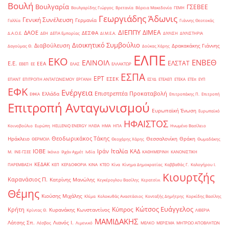
Βουλή
Βουλγαρία
ΓΣΕΒΕΕ
Βουλγαρίδης Γιώργος
Βρετανία
Βόρεια Μακεδονία
ΓΕΜΗ
Γεωργιάδης Άδωνις
Γενική Συνέλευση
Γερμανία
Γαλλία
Γιάννης Θεοτοκάς
ΔΙΕΠΠΥ
ΔΙΜΕΑ
ΔΑΟΕ
ΔΕΣΦΑ
Δ.Α.Ο.Ε.
ΔΕΗ
ΔΕΠΑ Εμπορίας
ΔΙ.Μ.Ε.Α.
ΔΙΥΛΙΣΗ
ΔΙΥΛΙΣΤΗΡΙΑ
Διοικητικό Συμβούλιο
Διαβούλευση
Δρακακάκης Γιάννης
Δαγούμας Θ.
Δούκας Χάρης
ΕΛΠΕ
ΕΚΟ
ΕΝΒΕΘ
ΕΛΙΝΟΙΛ
ΕΛΣΤΑΤ
Ε.Ε.
ΕΕΑ
ΕΒΕΠ
ΕΕ
ΕΛΑΣ
ΕΛΛΑΚΤΩΡ
ΕΣΠΑ
ΕΡΤ
ΕΣΕΚ
ΕΠΑΝΤ
ΕΠΙΤΡΟΠΗ ΑΝΤΑΓΩΝΙΣΜΟΥ
ΕΡΓΑΝΗ
ΕΣΥΔ
ΕΤΕΑΕΠ
ΕΤΕΚΑ
ΕΤΕπ
ΕΥΠ
ΕΦΚ
Ενέργεια
Επιστρεπτέα Προκαταβολή
Ελλάδα
ΕΦΚΑ
Επιτροπάκης Π.
Επιτροπή
Επιτροπή Ανταγωνισμού
Ευρωπαϊκή Ένωση
Ευρωπαϊκό
ΗΦΑΙΣΤΟΣ
Κοινοβούλιο
Ευρώπη
ΗELLENiQ ENERGY
ΗΛΕΙΑ
ΗΜΑ
ΗΠΑ
Ηνωμένο Βασίλειο
Θεοδωρικάκος Τάκης
Ηράκλειο
Θεσσαλονίκη
Θράκη
ΘΕΡΜΟΙΛ
Θεοχάρης Χάρης
Θωμαδάκης
Ιταλία
ΙΟΒΕ
Ιράν
ΚΑΔ
Μ.
ΙΝΕ-ΓΣΕΕ
Ικόνιο
Ιλχάν Αχμέτ
Ινδία
ΚΑΘΗΜΕΡΙΝΗ
ΚΑΝΟΝΙΣΤΙΚΗ
ΚΕΔΑΚ
ΠΑΡΕΜΒΑΣΗ
ΚΕΠ
ΚΕΡΔΟΦΟΡΙΑ
ΚΙΝΑ
ΚΤΕΟ
Κίνα
Κίνημα Δημοκρατίας
Καββαθάς Γ.
Καλογήρου Ι.
Κιουρτζής
Καρανάσιος Π.
Κατρίνης Μανώλης
Κεγκέρογλου Βασίλης
Κερατσίνι
Θέμης
Κιούσης Μιχάλης
Κλίμα
Κολοκυθάς Αναστάσιος
Κονταξής Δημήτρης
Κορκίδης Βασίλης
Κώτσος Ευάγγελος
Κύπρος
Κρήτη
Κυρανάκης Κωνσταντίνος
Κρίντας Θ.
ΛΙΒΕΡΙΑ
ΜΑΜΙΔΑΚΗΣ
Λάτσης Σπ.
Λιανός Ι.
Λέσβος
Λιμενικό
ΜΕΛΚΟ
ΜΕΡΙΣΜΑ
ΜΗΤΡΩΟ ΑΠΟΒΛΗΤΩΝ