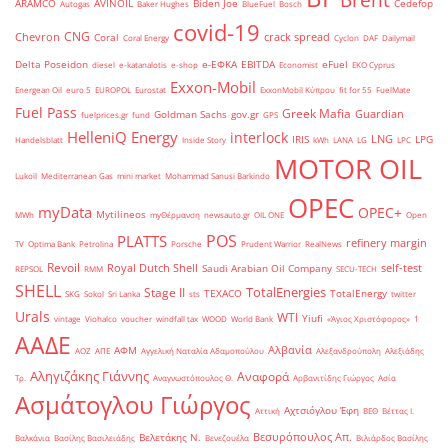
Brent
ARAMCO
AVINOIL
Biden Joe
Cedefop
Autogas
Baker Hughes
BlueFuel
Bosch
covid-19
CNG
Chevron
crack spread
Coral
Coral Energy
Cyclon
DAF
Dailymail
Delta Poseidon
e-ΕΦΚΑ
EBITDA
eFuel
diesel
e-katanalotis
e-shop
Economist
EKO Cyprus
Exxon-Mobil
Energean Oil
euro 5
EUROPOL
Eurostat
ExxonMobil Κύπρου
fit for 55
FuelMate
Fuel Pass
Greek Mafia
Guardian
Goldman Sachs
gov.gr
fuelprices.gr
fund
GPS
HelleniQ Energy
interlock
LNG
IRIS
LPG
Handelsblatt
Inside Story
kWh
LANA
LG
LPC
MOTOR OIL
Lukoil
Mediterranean Gas
mini market
Mohammad Sanusi Barkindo
OPEC
myData
OPEC+
Mytilineos
MWh
myΘέρμανση
newsauto.gr
OIL ONE
Open
POS
PLATTS
refinery margin
TV
Optima Bank
Petrolina
Porsche
Prudent Warrior
RealNews
Revoil
Royal Dutch Shell
self-test
Saudi Arabian Oil Company
REPSOL
RMM
SECU-TECH
SHELL
TotalEnergies
Stage II
TEXACO
TotalEnergy
SKG
Sokol
Sri Lanka
sts
twitter
Urals
WTI
Yiufi
vintage
Viohalco
voucher
windfall tax
WOOD
World Bank
«Άγιος Χριστόφορος»
΄1
ΑΑΔΕ
Αλβανία
ΑΦΜ
ΑΟΖ
ΑΠΕ
Αγγελική Ναταλία Αδαμοπούλου
Αλεξανδρούπολη
Αλεξιάδης
Αληγιζάκης Γιάννης
Αναφορά
Τρ.
Αναγνωστόπουλος Θ.
Αρβανιτίδης Γιώργος
Ασία
Ασμάτογλου Γιώργος
Αχτσιόγλου Έφη
Αττική
ΒΕΘ
Βέττας Ι.
Βεσυρόπουλος Απ.
Βελετάκης Ν.
Βαλκάνια
Βασίλης Βασιλειάδης
Βενεζουέλα
Βιλιάρδος Βασίλης