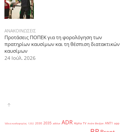
ΑΝΑΚΟΙΝΩΣΕΙΣ
Προτάσεις ΠΟΠΕΚ για τη φορολόγηση των
πρατηρίων καυσίμων και τη θέσπιση διατακτικών
καυσίμων
24 Ιούλ. 2026
ADR
2035
ANT1
2030
Alpha TV
app
'άδεια κυκλοφορίας
1202
adblue
Andre Bledjian
BP