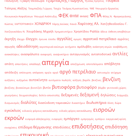
Τζαμπαζλής Γιώργος
Τουρκία
Πολυξένη
Τζάκρη Θεοδώρα
Τζιόλας Χρήστος
Τσίπρας Αλέξης
Τσαμπαζλής Γιώργος
Τσεχία
Τσιάρας Κωνσταντίνος
ΥΜΕ
Υπουργείο Εργασίας
ΦΠΑ
ΦΕΚ
ΦΗΜ
Κοινωνικών Ασφαλίσεων
Υπουργό Ανάπτυξης
ΦΗΜΑΣ
Φίλης Ν.
Φραγκογιάννης
Χαρίτσης Αλ.
ΧΟΝΔΡΙΚΗ
Χατζηθεοδοσίου Γ.
Κώστας
ΧΑΡΤΟΓΡΑΦΗΣΗ
Χάρης Δούκας
Χανιά
Χουρδάκης Μιχαήλ
Χρηστίδου Ραλλία
Χατζηνικολάου Ν.
Χρηματιστήριο
άδεια
έκθεση αποβλήτων
αγγελίες
αγροτικό πετρέλαιο
έκρηξη
έλεγχοι
αγρότες
έλεγχο
έρευνα
έσοδα
αγορές
αδειοδότηση
αγωγός
αμόλυβδη
αεροπορικά καύσιμα
αιτήματα
ανάκτηση ατμών
αναβάθμιση
αντλίες
ανασφάλιστα
ανταγωνισμός
ανταποδοτικά
ανακαλύψεις
αναφορές
αναψυκτήρια
απεργία
απόβλητα
απάτη
απαιτήσεις
απαλλαγή
αποζημίωση
αποτελέσματα
αργό πετρέλαιο
απόδειξη
απόσυρση
απόφαση
αργία
αργό
αστυνομία
ατύχημα
βενζίνη
αυτοκίνητα
αυξήσεις
αυξημένα
αυτόματοι πωλητές
αύξηση
βαρέλι
βενζίνες
βυτιοφόρα
βυτιοφόρο
βυτίο
βενζίνης
βιοκαύσιμα
βιοντίζελ
βόμβα
γειτονικές χώρες
δεξαμενή
δεξαμενές
δηλώσεις
γεωτρήσεις
δειγματοληψίες
δελτίο αποστολής
διάρρηξη
διαλύτες
διυλιστήρια
διασύνδεση ταμειακών
διαγωνισμός
δικαστήριο
δόση
δώρα
εισροών
εγκύκλιος
ειδικούς φόρους κατανάλωσης
ειδικός φόρος κατανάλωσης
εκροών
εμπάργκο
εισφορά αλληλεγγύης
εισφορές
εμπρησμός
εμπόριο
ενεργειακή κρίση
επιδοτήσεις
επιδότηση
επίδομα θέρμανσης
επενδύσεις
ενισχύσεις
επικουρικό
ηλεκτρικά αυτοκίνητα
ευρώ
επιθεώρηση
επιμέτρηση
εταιρείες