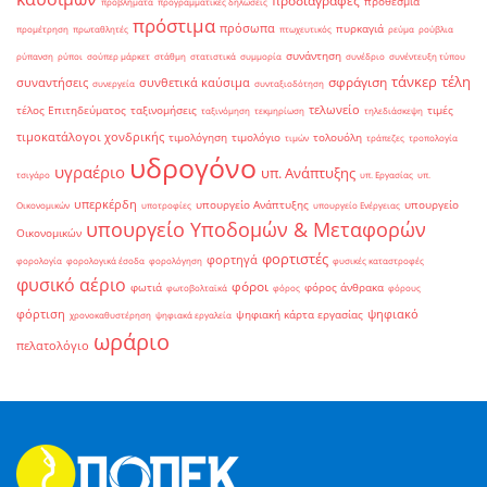
προδιαγραφές
προθεσμία
προβλήματα
προγραμματικές δηλώσεις
πρόστιμα
πρόσωπα
πυρκαγιά
προμέτρηση
πρωταθλητές
πτωχευτικός
ρεύμα
ρούβλια
συνάντηση
ρύπανση
ρύποι
σούπερ μάρκετ
στάθμη
στατιστικά
συμμορία
συνέδριο
συνέντευξη τύπου
τάνκερ
τέλη
σφράγιση
συναντήσεις
συνθετικά καύσιμα
συνεργεία
συνταξιοδότηση
τελωνείο
τέλος Επιτηδεύματος
ταξινομήσεις
τιμές
ταξινόμηση
τεκμηρίωση
τηλεδιάσκεψη
τιμοκατάλογοι χονδρικής
τιμολόγηση
τιμολόγιο
τολουόλη
τιμών
τράπεζες
τροπολογία
υδρογόνο
υγραέριο
υπ. Ανάπτυξης
τσιγάρο
υπ. Εργασίας
υπ.
υπερκέρδη
υπουργείο Ανάπτυξης
υπουργείο
Οικονομικών
υποτροφίες
υπουργείο Ενέργειας
υπουργείο Υποδομών & Μεταφορών
Οικονομικών
φορτιστές
φορτηγά
φορολογία
φορολογικά έσοδα
φορολόγηση
φυσικές καταστροφές
φυσικό αέριο
φόροι
φωτιά
φόρος άνθρακα
φωτοβολταϊκά
φόρος
φόρους
φόρτιση
ψηφιακό
ψηφιακή κάρτα εργασίας
χρονοκαθυστέρηση
ψηφιακά εργαλεία
ωράριο
πελατολόγιο