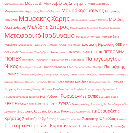
Μακρυβέλιος Δημήτρης
Μάρδας Δ.
Μαμουλάκης Χ.
Μάλαμα Κυριακή
Μαυράκης Γιάννης
Μαρκόπουλος Δημήτρης
Μαυράκης
Μασαλής Γιώργος
Μαυράκης Χάρης
Μελίδης
Μανώλης
Μαυρομμάτης Γιώργος
Μεθάνιο
Μελίδης Σπύρος
Αλέξανδρος
Μελισσανίδης Δημήτρης
Μερελής Κυριάκος
Μεταφορικό Ισοδύναμο
Μητσοτάκης
Μεταφορών
Μητρώο
Ξυδάκης Ηρακλής
ΟΒΕ
Κυριάκος
Μπόμπορης Παναγιώτης
Ν.Μάκρη
ΝΑΞΟΣ
Νέα Μάκρη
ΟΓΑ
ΠΕΤΡΟΛΙΝΑ
ΠΑΣΟΚ
Οικονόμου Γ.
ΟΟΣΑ
ΟΦΑΕ
Οικονομικός Ταχυδρόμος
ΠΑΡΑΤΑΣΗ
ΠΑΡΙΣΙ
ΠΟΠΕΚ
Παπαγεωργίου
ΠΡΑΤΗΡΙΑ
ΠΡΟΘΕΣΜΙΑ
Πάνας Απόστολος
Πέτη Πέρκα
Νίκος
Παπαζήσης
Παπαδοπούλου Έλλη
Παπαδημητρίου Μπ.
Παπαδοπούλου Ελισάβετ
Γιάννης
Παπαθανάσης Νίκος
Παπαμιχαήλ Σωτήρης
Παπασταύρου Σταύρος
Παραπολιτικά
Περιφέρεια
Πιερρακάκης Κυριάκος
Πιτσιλής
Αττικής
Πετκίδης Βασίλης
Πετραλιάς Θάνος
Πιστωτικές κάρτες
Γιώργος
Πούλου Γιώτα
Πλακιωτάκης Γιάννης
Πολωνία
Πρέβεζα
Πρατηριούχοι
Προκοπίου Γ.
Ρωσία
Ροδόπη
ΣΑΜΕΕ
ΣΑΠΕΚ
ΡΑΕ
Πρωθυπουργό
Πυροσβεστική
ΣΕΒ
ΣΕΒΤ
ΣΕΔΕ ΙΙ
ΣΕΕΠΕ
ΣΥΡΙΖΑ
ΣΠΥΡΙΔΗΣ
Σαμόλης Λ.
ΣΕΥΠΥΚΕ
ΣΚΑΙ
ΣΜΕΑ
Σάκκος Αντώνης
Σαουδική Αραβία
Σταυράκης
Σιάμισιης Ανδρέας
Σκρέκας Κώστας
ΣτΕ
Σβίγκου Ρ.
Σκυλακάκης Θ.
Χρήστος
Σταϊκούρας Χρήστος
Σωκράτης Φάμελλος
Στράτος Σιμόπουλος
Σύνταξη
Σύστημα Εισροών - Εκροών
ΤΕΑΠΥΚ
Ταπρατζή
ΤΑΜΕΙΟ
Ταγαράς Νίκος