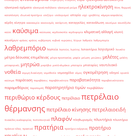
ηλεκτροκίνηση
ηλεκτρικά οχήματα
ηλεκτρικά ποδήλατα
ηλεκτρικό ρεύμα
θέση
θερμική
ιστορία
καταπόνηση
ιδιωτικά πρατήρια
ισοζύγιο
ισολογισμοί
ισχύ
ιχνηθέτης
κάμερα ασφαλείας
κέρδη
κίνητρα
καταγγελίες
κατανάλωση
κακοκαιρία
κανονισμός
κατάρτιση
καυσίμων
καυσόξυλα
καύσιμα
κλιματική αλλαγή
κλοπή
καύσι
καύσωνας
κερδοσκοπία
κερδοφορία
καυσίμων
κράνος
κράτος
κυβέρνηση
κυβικά
κυρώσεις
λίτρων
λαθραία
λαθρεμπορία
λαθρεμπόριο
λογισμικό
ληστεία
λιπαντήρια
ληστείες
λιγνίτης
λουκέτο
μελέτες
μέτρα δέουσας επιμέλειας
μέτρα προστασίας
μαφία
μείωση
μειώσεις
μελέτη
μητρώα
ναυτιλιακό
μπαταρίες
μεταφορικές
μικρόβια
μικτά κλιμάκια
μπαταρία
νοθεία
ογκομέτρηση
νομοσχέδιο
οδηγοί
νομιμη διακίνηση
νομοθεσία
νόμος
ορυκτά
παραβατικότητα
παράταση
καύσιμα
παραβάσεις
παραβάτικότητα
παραβατικότητατα
παρατηρητήριο τιμών
παραμεθόριος
περιβάλλον
παραπομπή
πετρέλαιο
περιθώριο κέρδους
πετρέλαιο
θέρμανσης
πετρέλαιο κίνησης
πετρελαιοειδή
πλαφόν
πλυντήρια
πληθωρισμός
πλυντήριο
πινακίδες κυκλοφορίας
πιστοποιητικά
πρατήρια
πρατήριο
πράσινο τέλος
πρακτικό
πρατήριο ενέργειας
καυσίμων