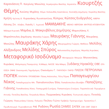
Κιουρτζής
Καρανάσιος Π.
Κατρίνης Μανώλης
Κεγκέρογλου Βασίλης
Κερατσίνι
Θέμης
Κιούσης Μιχάλης
Κλίμα
Κολοκυθάς Αναστάσιος
Κονταξής Δημήτρης
Κορκίδης Βασίλης
Κώτσος Ευάγγελος
Κύπρος
Κρήτη
Κυρανάκης Κωνσταντίνος
Κρίντας Θ.
ΛΙΒΕΡΙΑ
ΜΑΜΙΔΑΚΗΣ
Λάτσης Σπ.
Λιανός Ι.
Λέσβος
Λιμενικό
ΜΕΛΚΟ
ΜΕΡΙΣΜΑ
ΜΗΤΡΩΟ ΑΠΟΒΛΗΤΩΝ
Μακρυβέλιος Δημήτρης
Μάρδας Δ.
Μαμουλάκης Χ.
Μάλαμα Κυριακή
Μαυράκης Γιάννης
Μαρκόπουλος Δημήτρης
Μαυράκης
Μασαλής Γιώργος
Μαυράκης Χάρης
Μελίδης
Μανώλης
Μαυρομμάτης Γιώργος
Μεθάνιο
Μελίδης Σπύρος
Αλέξανδρος
Μελισσανίδης Δημήτρης
Μερελής Κυριάκος
Μεταφορικό Ισοδύναμο
Μητσοτάκης
Μεταφορών
Μητρώο
Ξυδάκης Ηρακλής
ΟΒΕ
Κυριάκος
Μπόμπορης Παναγιώτης
Ν.Μάκρη
ΝΑΞΟΣ
Νέα Μάκρη
ΟΓΑ
ΠΕΤΡΟΛΙΝΑ
ΠΑΣΟΚ
Οικονόμου Γ.
ΟΟΣΑ
ΟΦΑΕ
Οικονομικός Ταχυδρόμος
ΠΑΡΑΤΑΣΗ
ΠΑΡΙΣΙ
ΠΟΠΕΚ
Παπαγεωργίου
ΠΡΑΤΗΡΙΑ
ΠΡΟΘΕΣΜΙΑ
Πάνας Απόστολος
Πέτη Πέρκα
Νίκος
Παπαζήσης
Παπαδοπούλου Έλλη
Παπαδημητρίου Μπ.
Παπαδοπούλου Ελισάβετ
Γιάννης
Παπαθανάσης Νίκος
Παπαμιχαήλ Σωτήρης
Παπασταύρου Σταύρος
Παραπολιτικά
Περιφέρεια
Πιερρακάκης Κυριάκος
Πιτσιλής
Αττικής
Πετκίδης Βασίλης
Πετραλιάς Θάνος
Πιστωτικές κάρτες
Γιώργος
Πούλου Γιώτα
Πλακιωτάκης Γιάννης
Πολωνία
Πρέβεζα
Πρατηριούχοι
Προκοπίου Γ.
Ρωσία
Ροδόπη
ΣΑΜΕΕ
ΣΑΠΕΚ
ΡΑΕ
Πρωθυπουργό
Πυροσβεστική
ΣΕΒ
ΣΕΒΤ
ΣΕΔΕ ΙΙ