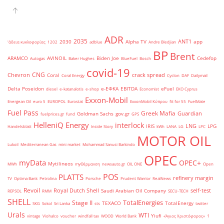
ADR
2035
ANT1
2030
Alpha TV
app
'άδεια κυκλοφορίας
1202
adblue
Andre Bledjian
BP
Brent
ARAMCO
AVINOIL
Biden Joe
Cedefop
Autogas
Baker Hughes
BlueFuel
Bosch
covid-19
CNG
Chevron
crack spread
Coral
Coral Energy
Cyclon
DAF
Dailymail
Delta Poseidon
e-ΕΦΚΑ
EBITDA
eFuel
diesel
e-katanalotis
e-shop
Economist
EKO Cyprus
Exxon-Mobil
Energean Oil
euro 5
EUROPOL
Eurostat
ExxonMobil Κύπρου
fit for 55
FuelMate
Fuel Pass
Greek Mafia
Guardian
Goldman Sachs
gov.gr
fuelprices.gr
fund
GPS
HelleniQ Energy
interlock
LNG
IRIS
LPG
Handelsblatt
Inside Story
kWh
LANA
LG
LPC
MOTOR OIL
Lukoil
Mediterranean Gas
mini market
Mohammad Sanusi Barkindo
OPEC
myData
OPEC+
Mytilineos
MWh
myΘέρμανση
newsauto.gr
OIL ONE
Open
POS
PLATTS
refinery margin
TV
Optima Bank
Petrolina
Porsche
Prudent Warrior
RealNews
Revoil
Royal Dutch Shell
self-test
Saudi Arabian Oil Company
REPSOL
RMM
SECU-TECH
SHELL
TotalEnergies
Stage II
TEXACO
TotalEnergy
SKG
Sokol
Sri Lanka
sts
twitter
Urals
WTI
Yiufi
vintage
Viohalco
voucher
windfall tax
WOOD
World Bank
«Άγιος Χριστόφορος»
΄1