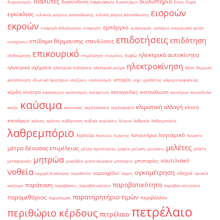
διαλύτες
διυλιστήρια
διασύνδεση ταμειακών
διαγωνισμός
δικαστήριο
δόση
δώρα
εισροών
εγκύκλιος
ειδικούς φόρους κατανάλωσης
ειδικός φόρος κατανάλωσης
εκροών
εμπάργκο
εισφορά αλληλεγγύης
εισφορές
εμπρησμός
εμπόριο
ενεργειακή κρίση
επιδοτήσεις
επιδότηση
επίδομα θέρμανσης
επενδύσεις
ενισχύσεις
επικουρικό
ηλεκτρικά αυτοκίνητα
ευρώ
επιθεώρηση
επιμέτρηση
εταιρείες
ηλεκτροκίνηση
ηλεκτρικά οχήματα
ηλεκτρικά ποδήλατα
ηλεκτρικό ρεύμα
θέση
θερμική
ιστορία
καταπόνηση
ιδιωτικά πρατήρια
ισοζύγιο
ισολογισμοί
ισχύ
ιχνηθέτης
κάμερα ασφαλείας
κέρδη
κίνητρα
καταγγελίες
κατανάλωση
κακοκαιρία
κανονισμός
κατάρτιση
καυσίμων
καυσόξυλα
καύσιμα
κλιματική αλλαγή
κλοπή
καύσι
καύσωνας
κερδοσκοπία
κερδοφορία
καυσίμων
κράνος
κράτος
κυβέρνηση
κυβικά
κυρώσεις
λίτρων
λαθραία
λαθρεμπορία
λαθρεμπόριο
λογισμικό
ληστεία
λιπαντήρια
ληστείες
λιγνίτης
λουκέτο
μελέτες
μέτρα δέουσας επιμέλειας
μέτρα προστασίας
μαφία
μείωση
μειώσεις
μελέτη
μητρώα
ναυτιλιακό
μπαταρίες
μεταφορικές
μικρόβια
μικτά κλιμάκια
μπαταρία
νοθεία
ογκομέτρηση
νομοσχέδιο
οδηγοί
νομιμη διακίνηση
νομοθεσία
νόμος
ορυκτά
παραβατικότητα
παράταση
καύσιμα
παραβάσεις
παραβάτικότητα
παραβατικότητατα
παρατηρητήριο τιμών
παραμεθόριος
περιβάλλον
παραπομπή
πετρέλαιο
περιθώριο κέρδους
πετρέλαιο