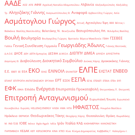
ΑΑΔΕ
Αλβανία
ΑΦΜ
ΑΟΖ
ΑΠΕ
Αγγελική Ναταλία Αδαμοπούλου
Αλεξανδρούπολη
Αλεξιάδης
Αληγιζάκης Γιάννης
Αναφορά
Τρ.
Αναγνωστόπουλος Θ.
Αρβανιτίδης Γιώργος
Ασία
Ασμάτογλου Γιώργος
Αχτσιόγλου Έφη
Αττική
ΒΕΘ
Βέττας Ι.
Βεσυρόπουλος Απ.
Βελετάκης Ν.
Βαλκάνια
Βασίλης Βασιλειάδης
Βενεζουέλα
Βιλιάρδος Βασίλης
Βουλή
Βουλγαρία
ΓΣΕΒΕΕ
Βουλγαρίδης Γιώργος
Βρετανία
Βόρεια Μακεδονία
ΓΕΜΗ
Γεωργιάδης Άδωνις
Γενική Συνέλευση
Γερμανία
Γαλλία
Γιάννης Θεοτοκάς
ΔΙΕΠΠΥ
ΔΙΜΕΑ
ΔΑΟΕ
ΔΕΣΦΑ
Δ.Α.Ο.Ε.
ΔΕΗ
ΔΕΠΑ Εμπορίας
ΔΙ.Μ.Ε.Α.
ΔΙΥΛΙΣΗ
ΔΙΥΛΙΣΤΗΡΙΑ
Διοικητικό Συμβούλιο
Διαβούλευση
Δρακακάκης Γιάννης
Δαγούμας Θ.
Δούκας Χάρης
ΕΛΠΕ
ΕΚΟ
ΕΝΒΕΘ
ΕΛΙΝΟΙΛ
ΕΛΣΤΑΤ
Ε.Ε.
ΕΕΑ
ΕΒΕΠ
ΕΕ
ΕΛΑΣ
ΕΛΛΑΚΤΩΡ
ΕΣΠΑ
ΕΡΤ
ΕΣΕΚ
ΕΠΑΝΤ
ΕΠΙΤΡΟΠΗ ΑΝΤΑΓΩΝΙΣΜΟΥ
ΕΡΓΑΝΗ
ΕΣΥΔ
ΕΤΕΑΕΠ
ΕΤΕΚΑ
ΕΤΕπ
ΕΥΠ
ΕΦΚ
Ενέργεια
Επιστρεπτέα Προκαταβολή
Ελλάδα
ΕΦΚΑ
Επιτροπάκης Π.
Επιτροπή
Επιτροπή Ανταγωνισμού
Ευρωπαϊκή Ένωση
Ευρωπαϊκό
ΗΦΑΙΣΤΟΣ
Κοινοβούλιο
Ευρώπη
ΗELLENiQ ENERGY
ΗΛΕΙΑ
ΗΜΑ
ΗΠΑ
Ηνωμένο Βασίλειο
Θεοδωρικάκος Τάκης
Ηράκλειο
Θεσσαλονίκη
Θράκη
ΘΕΡΜΟΙΛ
Θεοχάρης Χάρης
Θωμαδάκης
Ιταλία
ΙΟΒΕ
Ιράν
ΚΑΔ
Μ.
ΙΝΕ-ΓΣΕΕ
Ικόνιο
Ιλχάν Αχμέτ
Ινδία
ΚΑΘΗΜΕΡΙΝΗ
ΚΑΝΟΝΙΣΤΙΚΗ
ΚΕΔΑΚ
ΠΑΡΕΜΒΑΣΗ
ΚΕΠ
ΚΕΡΔΟΦΟΡΙΑ
ΚΙΝΑ
ΚΤΕΟ
Κίνα
Κίνημα Δημοκρατίας
Καββαθάς Γ.
Καλογήρου Ι.