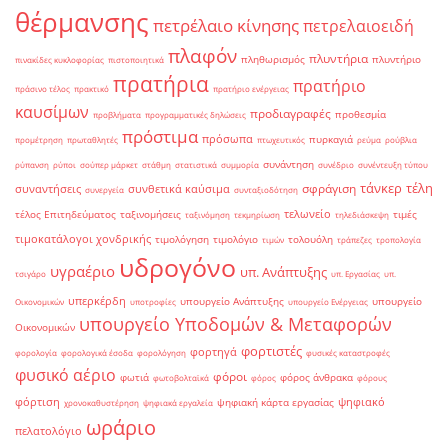
θέρμανσης
πετρέλαιο κίνησης
πετρελαιοειδή
πλαφόν
πλυντήρια
πληθωρισμός
πλυντήριο
πινακίδες κυκλοφορίας
πιστοποιητικά
πρατήρια
πρατήριο
πράσινο τέλος
πρακτικό
πρατήριο ενέργειας
καυσίμων
προδιαγραφές
προθεσμία
προβλήματα
προγραμματικές δηλώσεις
πρόστιμα
πρόσωπα
πυρκαγιά
προμέτρηση
πρωταθλητές
πτωχευτικός
ρεύμα
ρούβλια
συνάντηση
ρύπανση
ρύποι
σούπερ μάρκετ
στάθμη
στατιστικά
συμμορία
συνέδριο
συνέντευξη τύπου
τάνκερ
τέλη
σφράγιση
συναντήσεις
συνθετικά καύσιμα
συνεργεία
συνταξιοδότηση
τελωνείο
τέλος Επιτηδεύματος
ταξινομήσεις
τιμές
ταξινόμηση
τεκμηρίωση
τηλεδιάσκεψη
τιμοκατάλογοι χονδρικής
τιμολόγηση
τιμολόγιο
τολουόλη
τιμών
τράπεζες
τροπολογία
υδρογόνο
υγραέριο
υπ. Ανάπτυξης
τσιγάρο
υπ. Εργασίας
υπ.
υπερκέρδη
υπουργείο Ανάπτυξης
υπουργείο
Οικονομικών
υποτροφίες
υπουργείο Ενέργειας
υπουργείο Υποδομών & Μεταφορών
Οικονομικών
φορτιστές
φορτηγά
φορολογία
φορολογικά έσοδα
φορολόγηση
φυσικές καταστροφές
φυσικό αέριο
φόροι
φωτιά
φόρος άνθρακα
φωτοβολταϊκά
φόρος
φόρους
φόρτιση
ψηφιακό
ψηφιακή κάρτα εργασίας
χρονοκαθυστέρηση
ψηφιακά εργαλεία
ωράριο
πελατολόγιο