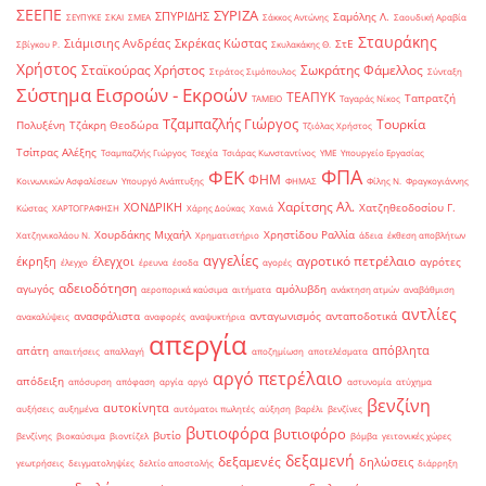
ΣΕΕΠΕ
ΣΥΡΙΖΑ
ΣΠΥΡΙΔΗΣ
Σαμόλης Λ.
ΣΕΥΠΥΚΕ
ΣΚΑΙ
ΣΜΕΑ
Σάκκος Αντώνης
Σαουδική Αραβία
Σταυράκης
Σιάμισιης Ανδρέας
Σκρέκας Κώστας
ΣτΕ
Σβίγκου Ρ.
Σκυλακάκης Θ.
Χρήστος
Σταϊκούρας Χρήστος
Σωκράτης Φάμελλος
Στράτος Σιμόπουλος
Σύνταξη
Σύστημα Εισροών - Εκροών
ΤΕΑΠΥΚ
Ταπρατζή
ΤΑΜΕΙΟ
Ταγαράς Νίκος
Τζαμπαζλής Γιώργος
Τουρκία
Πολυξένη
Τζάκρη Θεοδώρα
Τζιόλας Χρήστος
Τσίπρας Αλέξης
Τσαμπαζλής Γιώργος
Τσεχία
Τσιάρας Κωνσταντίνος
ΥΜΕ
Υπουργείο Εργασίας
ΦΠΑ
ΦΕΚ
ΦΗΜ
Κοινωνικών Ασφαλίσεων
Υπουργό Ανάπτυξης
ΦΗΜΑΣ
Φίλης Ν.
Φραγκογιάννης
Χαρίτσης Αλ.
ΧΟΝΔΡΙΚΗ
Χατζηθεοδοσίου Γ.
Κώστας
ΧΑΡΤΟΓΡΑΦΗΣΗ
Χάρης Δούκας
Χανιά
Χουρδάκης Μιχαήλ
Χρηστίδου Ραλλία
Χατζηνικολάου Ν.
Χρηματιστήριο
άδεια
έκθεση αποβλήτων
αγγελίες
αγροτικό πετρέλαιο
έκρηξη
έλεγχοι
αγρότες
έλεγχο
έρευνα
έσοδα
αγορές
αδειοδότηση
αγωγός
αμόλυβδη
αεροπορικά καύσιμα
αιτήματα
ανάκτηση ατμών
αναβάθμιση
αντλίες
ανασφάλιστα
ανταγωνισμός
ανταποδοτικά
ανακαλύψεις
αναφορές
αναψυκτήρια
απεργία
απόβλητα
απάτη
απαιτήσεις
απαλλαγή
αποζημίωση
αποτελέσματα
αργό πετρέλαιο
απόδειξη
απόσυρση
απόφαση
αργία
αργό
αστυνομία
ατύχημα
βενζίνη
αυτοκίνητα
αυξήσεις
αυξημένα
αυτόματοι πωλητές
αύξηση
βαρέλι
βενζίνες
βυτιοφόρα
βυτιοφόρο
βυτίο
βενζίνης
βιοκαύσιμα
βιοντίζελ
βόμβα
γειτονικές χώρες
δεξαμενή
δεξαμενές
δηλώσεις
γεωτρήσεις
δειγματοληψίες
δελτίο αποστολής
διάρρηξη