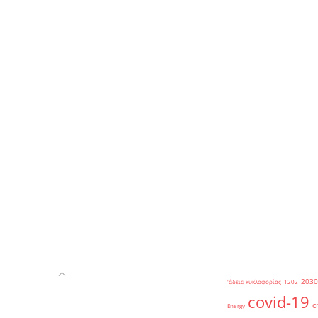
2030
'άδεια κυκλοφορίας
1202
covid-19
c
Energy