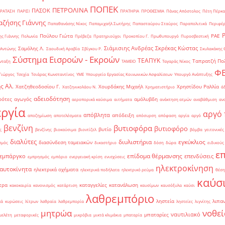
ΠΟΠΕΚ
ΠΕΤΡΟΛΙΝΑ
ΠΑΣΟΚ
ΡΑΤΑΣΗ
ΠΑΡΙΣΙ
ΠΡΑΤΗΡΙΑ
ΠΡΟΘΕΣΜΙΑ
Πάνας Απόστολος
Πέτη Πέρκα
ζήσης Γιάννης
Παπαθανάσης Νίκος
Παπαμιχαήλ Σωτήρης
Παπασταύρου Σταύρος
Παραπολιτικά
Περιφέρ
Πούλου Γιώτα
ΡΑΕ
ς Γιάννης
Πολωνία
Πρέβεζα
Πρατηριούχοι
Προκοπίου Γ.
Πρωθυπουργό
Πυροσβεστική
Σιάμισιης Ανδρέας
Σκρέκας Κώστας
Σαμόλης Λ.
 Αντώνης
Σαουδική Αραβία
Σβίγκου Ρ.
Σκυλακάκης 
Σύστημα Εισροών - Εκροών
ΤΕΑΠΥΚ
Ταπρατζή Πο
νταξη
ΤΑΜΕΙΟ
Ταγαράς Νίκος
Φ
Γιώργος
Τσεχία
Τσιάρας Κωνσταντίνος
ΥΜΕ
Υπουργείο Εργασίας Κοινωνικών Ασφαλίσεων
Υπουργό Ανάπτυξης
ς Αλ.
Χατζηθεοδοσίου Γ.
Χουρδάκης Μιχαήλ
Χρηστίδου Ραλλία
Χατζηνικολάου Ν.
Χρηματιστήριο
ά
αδειοδότηση
ρότες
αγωγός
αμόλυβδη
αεροπορικά καύσιμα
αιτήματα
ανάκτηση ατμών
αναβάθμιση
αν
ργία
αργό 
απόβλητα
απόδειξη
αποζημίωση
αποτελέσματα
απόσυρση
απόφαση
αργία
αργό
βενζίνη
βυτιοφόρα
βυτιοφόρο
βυτίο
ς
βενζίνης
βιοκαύσιμα
βιοντίζελ
βόμβα
γειτονικές
διαλύτες
διυλιστήρια
εγκύκλιος
διασύνδεση ταμειακών
σμός
δικαστήριο
δόση
δώρα
ειδικούς
ε
επίδομα θέρμανσης
εμπάργκο
επενδύσεις
εμπρησμός
εμπόριο
ενεργειακή κρίση
ενισχύσεις
ηλεκτροκίνηση
 αυτοκίνητα
ηλεκτρικά οχήματα
ηλεκτρικά ποδήλατα
ηλεκτρικό ρεύμα
θέση
καύσ
τρα
καταγγελίες
κατανάλωση
κακοκαιρία
κανονισμός
κατάρτιση
καυσίμων
καυσόξυλα
καύσι
λαθρεμπόριο
ληστεία
λιπα
κά
κυρώσεις
λίτρων
λαθραία
λαθρεμπορία
ληστείες
λιγνίτης
νοθεί
μητρώα
ναυτιλιακό
μπαταρίες
μελέτη
μεταφορικές
μικρόβια
μικτά κλιμάκια
μπαταρία