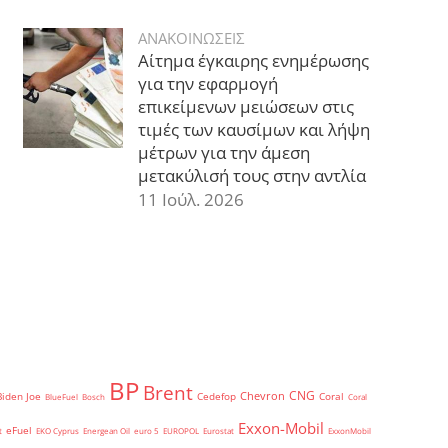
ΑΝΑΚΟΙΝΩΣΕΙΣ
Αίτημα έγκαιρης ενημέρωσης
για την εφαρμογή
επικείμενων μειώσεων στις
τιμές των καυσίμων και λήψη
μέτρων για την άμεση
μετακύλισή τους στην αντλία
11 Ιούλ. 2026
BP
Brent
CNG
Chevron
Biden Joe
Cedefop
Coral
BlueFuel
Bosch
Coral
Exxon-Mobil
eFuel
t
EKO Cyprus
Energean Oil
euro 5
EUROPOL
Eurostat
ExxonMobil