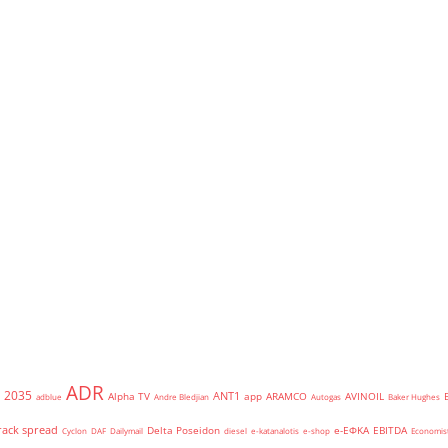
ADR
2035
ANT1
Alpha TV
app
ARAMCO
AVINOIL
adblue
Andre Bledjian
Autogas
Baker Hughes
rack spread
Delta Poseidon
e-ΕΦΚΑ
EBITDA
Cyclon
DAF
Dailymail
diesel
e-katanalotis
e-shop
Economis