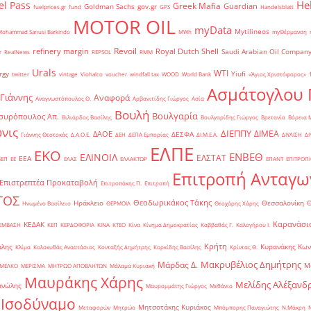
He
el Pass
Greek Mafia
Guardian
Goldman Sachs
gov.gr
fuelprices.gr
fund
GPS
Handelsblatt
MOTOR OIL
myData
Mytilineos
Mohammad Sanusi Barkindo
MWh
myΘέρμανση
Revoil
refinery margin
Royal Dutch Shell
Saudi Arabian Oil Compan
r
RealNews
REPSOL
RMM
Urals
WTI
rgy
Yiufi
twitter
vintage
Viohalco
voucher
windfall tax
WOOD
World Bank
«Άγιος Χριστόφορος»
΄
Ασμάτογλου 
 Γιάννης
Αναφορά
Αναγνωστόπουλος Θ.
Αρβανιτίδης Γιώργος
Ασία
Βουλή
Βουλγαρία
συρόπουλος Απ.
Βιλιάρδος Βασίλης
Βουλγαρίδης Γιώργος
Βρετανία
Βόρεια 
νις
ΔΙΕΠΠΥ
ΔΙΜΕΑ
ΔΑΟΕ
ΔΕΣΦΑ
Γιάννης Θεοτοκάς
Δ.Α.Ο.Ε.
ΔΕΗ
ΔΕΠΑ Εμπορίας
ΔΙ.Μ.Ε.Α.
ΔΙΥΛΙΣΗ
ΔΙ
ΕΛΠΕ
ΕΚΟ
ΕΝΒΕΘ
ΕΛΙΝΟΙΛ
ΕΛΣΤΑΤ
ΕΕΑ
ΒΕΠ
ΕΕ
ΕΛΑΣ
ΕΛΛΑΚΤΩΡ
ΕΠΑΝΤ
ΕΠΙΤΡΟΠ
Επιτροπή Ανταγω
Επιστρεπτέα Προκαταβολή
Επιτροπάκης Π.
Επιτροπή
ΤΟΣ
Θεοδωρικάκος Τάκης
Ηράκλειο
Θεσσαλονίκη
Ηνωμένο Βασίλειο
ΘΕΡΜΟΙΛ
Θεοχάρης Χάρης
Καρανάσιο
ΚΕΔΑΚ
ΡΕΜΒΑΣΗ
ΚΕΠ
ΚΕΡΔΟΦΟΡΙΑ
ΚΙΝΑ
ΚΤΕΟ
Κίνα
Κίνημα Δημοκρατίας
Καββαθάς Γ.
Καλογήρου Ι.
Κρήτη
άλης
Κυρανάκης Κων
Κλίμα
Κολοκυθάς Αναστάσιος
Κονταξής Δημήτρης
Κορκίδης Βασίλης
Κρίντας Θ.
Μακρυβέλιος Δημήτρης
Μάρδας Δ.
Μ
ΜΕΛΚΟ
ΜΕΡΙΣΜΑ
ΜΗΤΡΩΟ ΑΠΟΒΛΗΤΩΝ
Μάλαμα Κυριακή
Μαυράκης Χάρης
Μελίδης Αλέξανδ
ανώλης
Μαυρομμάτης Γιώργος
Μεθάνιο
 Ισοδύναμο
Μητσοτάκης Κυριάκος
Μεταφορών
Μητρώο
Μπόμπορης Παναγιώτης
Ν.Μάκρη