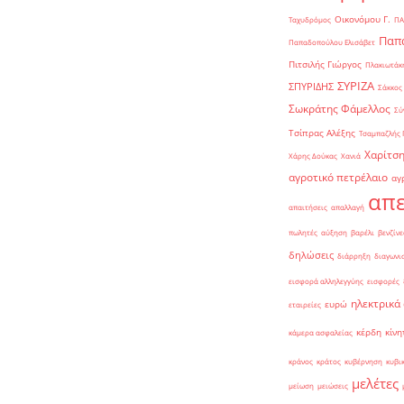
Οικονόμου Γ.
Ταχυδρόμος
ΠΑ
Παπα
Παπαδοπούλου Ελισάβετ
Πιτσιλής Γιώργος
Πλακιωτάκη
ΣΥΡΙΖΑ
ΣΠΥΡΙΔΗΣ
Σάκκος
Σωκράτης Φάμελλος
Σύ
Τσίπρας Αλέξης
Τσαμπαζλής 
Χαρίτση
Χάρης Δούκας
Χανιά
αγροτικό πετρέλαιο
αγ
απε
απαιτήσεις
απαλλαγή
πωλητές
αύξηση
βαρέλι
βενζίνε
δηλώσεις
διάρρηξη
διαγωνι
εισφορά αλληλεγγύης
εισφορές
ηλεκτρικά
ευρώ
εταιρείες
κέρδη
κίνη
κάμερα ασφαλείας
κράνος
κράτος
κυβέρνηση
κυβι
μελέτες
μείωση
μειώσεις