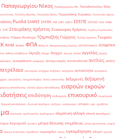
Παπαγεωργίου Νίκος
Παπαδοπούλου Έλλη
Παπαδημητρίου Μπ.
Πιερρακάκης Κυριάκος
εια Αττικής
Πετκίδης Βασίλης
Πετραλιάς Θάνος
Πιστωτικές κάρτες
Ρωσία
ΣΕΕΠΕ
Ροδόπη
ΣΑΜΕΕ
ΣΑΠΕΚ
ΣΕΒ
ΣΕΒΤ
ΣΕΔΕ ΙΙ
ΣΕΥΠΥΚΕ
ΣΚΑΙ
ΣΜΕΑ
Σταυράκης Χρήστος
Σταϊκούρας Χρήστος
ΣτΕ
Θ.
Στράτος Σιμόπουλος
Τζαμπαζλής Γιώργος
Τουρκία
λυξένη
Τζάκρη Θεοδώρα
Τζιόλας Χρήστος
ΦΠΑ
ΕΚ
ΦΗΜ
ΧΟΝΔΡΙΚΗ
ΦΗΜΑΣ
Φίλης Ν.
Φραγκογιάννης Κώστας
ΧΑΡΤΟΓΡΑΦΗΣΗ
αγγελίες
έκρηξη
έλεγχοι
δεια
έκθεση αποβλήτων
έλεγχο
έρευνα
έσοδα
αγορές
αντλίες
ανασφάλιστα
ανταγωνισμός
ανταποδοτικά
απάτη
ακαλύψεις
αναφορές
πετρέλαιο
αυτοκίνητα
αστυνομία
ατύχημα
αυξήσεις
αυξημένα
αυτόματοι
δεξαμενή
δεξαμενές
 χώρες
γεωτρήσεις
δειγματοληψίες
δελτίο αποστολής
εισροών εκροών
 φόρους κατανάλωσης
ειδικός φόρος κατανάλωσης
πιδοτήσεις
επικουρικό
επιδότηση
επιθεώρηση
επιμέτρηση
ιστορία
θερμική καταπόνηση
ιδιωτικά πρατήρια
ισοζύγιο
ισολογισμοί
ισχύ
ιχνηθέτης
ιμα
κλιματική αλλαγή
κλοπή καυσίμων
καύσωνας
κερδοσκοπία
κερδοφορία
μέτρα δέουσας επιμέλειας
λογισμικό
ντήρια
λουκέτο
μέτρα προστασίας
μαφία
α
ογκομέτρηση
νομοσχέδιο
οδηγοί
νομιμη διακίνηση
νομοθεσία
νόμος
ορυκτά