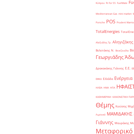
Fu
Κύπρου
fit for 55
FuelMate
Mediterranean Gas
mini market
POS
Porsche
Prudent Warrio
TotalEnergies
TotalEne
Αληγιζάκης
Αλεξιάδης Τρ.
Βε
Βελετάκης Ν.
Βενεζουέλα
Γεωργιάδης Άδω
Ε.Ε.
Δρακακάκης Γιάννης
Ε
Ενέργεια
Ελλάδα
ΕΦΚΑ
ΗΦΑΙΣ
ΗΛΕΙΑ
ΗΜΑ
ΗΠΑ
ΚΑΘΗΜΕΡΙΝΗ
ΚΑΝΟΝΙΣΤΙΚΗ ΠΑ
Θέμης
Κιούσης Μιχ
ΜΑΜΙΔΑΚΗΣ
Λιμενικό
Γιάννης
Μαυράκης Μ
Μεταφορικό