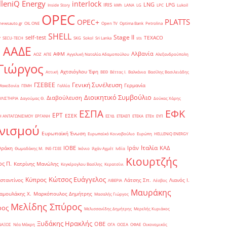
lleniQ Energy
interlock
LNG
IRIS
LPG
Inside Story
kWh
LANA
LG
LPC
Lukoil
OPEC
PLATTS
OPEC+
newsauto.gr
OIL ONE
Open TV
Optima Bank
Petrolina
SHELL
Stage II
self-test
y
TEXACO
SECU-TECH
SKG
Sokol
Sri Lanka
sts
ΑΑΔΕ
Αλβανία
ΑΦΜ
1
ΑΟΖ
ΑΠΕ
Αγγελική Ναταλία Αδαμοπούλου
Αλεξανδρούπολη
Γιώργος
Αχτσιόγλου Έφη
Αττική
ΒΕΘ
Βέττας Ι.
Βαλκάνια
Βασίλης Βασιλειάδης
Γενική Συνέλευση
ΓΣΕΒΕΕ
Γερμανία
Μακεδονία
ΓΕΜΗ
Γαλλία
Διοικητικό Συμβούλιο
Διαβούλευση
ΥΛΙΣΤΗΡΙΑ
Δαγούμας Θ.
Δούκας Χάρης
ΕΦΚ
ΕΣΠΑ
ΕΡΤ
ΕΣΕΚ
Η ΑΝΤΑΓΩΝΙΣΜΟΥ
ΕΡΓΑΝΗ
ΕΣΥΔ
ΕΤΕΑΕΠ
ΕΤΕΚΑ
ΕΤΕπ
ΕΥΠ
νισμού
Ευρωπαϊκή Ένωση
Ευρωπαϊκό Κοινοβούλιο
Ευρώπη
ΗELLENiQ ENERGY
Ιταλία
ΙΟΒΕ
Ιράν
ΚΑΔ
Θράκη
Θωμαδάκης Μ.
ΙΝΕ-ΓΣΕΕ
Ικόνιο
Ιλχάν Αχμέτ
Ινδία
Κιουρτζής
ς Π.
Κατρίνης Μανώλης
Κεγκέρογλου Βασίλης
Κερατσίνι
Κώτσος Ευάγγελος
Κύπρος
σταντίνος
Λάτσης Σπ.
Λιανός Ι.
ΛΙΒΕΡΙΑ
Λέσβος
Μαυράκης
αμουλάκης Χ.
Μαρκόπουλος Δημήτρης
Μασαλής Γιώργος
Μελίδης Σπύρος
ρος
Μελισσανίδης Δημήτρης
Μερελής Κυριάκος
Ξυδάκης Ηρακλής
ΟΒΕ
ΝΑΞΟΣ
Νέα Μάκρη
ΟΓΑ
ΟΟΣΑ
ΟΦΑΕ
Οικονομικός