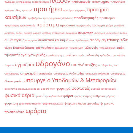
πλαφόν
πλυντήρια
πληθωρισμός
πλυντήριο
πινακίδες κυκλοφορίας
πιστοποιητικά
πρατήρια
πρατήριο
πράσινο τέλος
πρακτικό
πρατήριο ενέργειας
καυσίμων
προδιαγραφές
προθεσμία
προβλήματα
προγραμματικές δηλώσεις
πρόστιμα
πρόσωπα
πυρκαγιά
προμέτρηση
πρωταθλητές
πτωχευτικός
ρεύμα
ρούβλια
συνάντηση
ρύπανση
ρύποι
σούπερ μάρκετ
στάθμη
στατιστικά
συμμορία
συνέδριο
συνέντευξη τύπου
τάνκερ
τέλη
σφράγιση
συναντήσεις
συνθετικά καύσιμα
συνεργεία
συνταξιοδότηση
τελωνείο
τέλος Επιτηδεύματος
ταξινομήσεις
τιμές
ταξινόμηση
τεκμηρίωση
τηλεδιάσκεψη
τιμοκατάλογοι χονδρικής
τιμολόγηση
τιμολόγιο
τολουόλη
τιμών
τράπεζες
τροπολογία
υδρογόνο
υγραέριο
υπ. Ανάπτυξης
τσιγάρο
υπ. Εργασίας
υπ.
υπερκέρδη
υπουργείο Ανάπτυξης
υπουργείο
Οικονομικών
υποτροφίες
υπουργείο Ενέργειας
υπουργείο Υποδομών & Μεταφορών
Οικονομικών
φορτιστές
φορτηγά
φορολογία
φορολογικά έσοδα
φορολόγηση
φυσικές καταστροφές
φυσικό αέριο
φόροι
φωτιά
φόρος άνθρακα
φωτοβολταϊκά
φόρος
φόρους
φόρτιση
ψηφιακό
ψηφιακή κάρτα εργασίας
χρονοκαθυστέρηση
ψηφιακά εργαλεία
ωράριο
πελατολόγιο