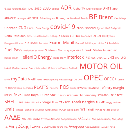
ADR
2035
ANT1
2030
Alpha TV
app
'άδεια κυκλοφορίας
1202
adblue
Andre Bledjian
BP
Brent
ARAMCO
AVINOIL
Biden Joe
Cedefop
Autogas
Baker Hughes
BlueFuel
Bosch
covid-19
CNG
Chevron
crack spread
Coral
Coral Energy
Cyclon
DAF
Dailymail
Delta Poseidon
e-ΕΦΚΑ
EBITDA
eFuel
diesel
e-katanalotis
e-shop
Economist
EKO Cyprus
Exxon-Mobil
Energean Oil
euro 5
EUROPOL
Eurostat
ExxonMobil Κύπρου
fit for 55
FuelMate
Fuel Pass
Greek Mafia
Guardian
Goldman Sachs
gov.gr
fuelprices.gr
fund
GPS
HelleniQ Energy
interlock
LNG
IRIS
LPG
Handelsblatt
Inside Story
kWh
LANA
LG
LPC
MOTOR OIL
Lukoil
Mediterranean Gas
mini market
Mohammad Sanusi Barkindo
OPEC
myData
OPEC+
Mytilineos
MWh
myΘέρμανση
newsauto.gr
OIL ONE
Open
POS
PLATTS
refinery margin
TV
Optima Bank
Petrolina
Porsche
Prudent Warrior
RealNews
Revoil
Royal Dutch Shell
self-test
Saudi Arabian Oil Company
REPSOL
RMM
SECU-TECH
SHELL
TotalEnergies
Stage II
TEXACO
TotalEnergy
SKG
Sokol
Sri Lanka
sts
twitter
Urals
WTI
Yiufi
vintage
Viohalco
voucher
windfall tax
WOOD
World Bank
«Άγιος Χριστόφορος»
΄1
ΑΑΔΕ
Αλβανία
ΑΦΜ
ΑΟΖ
ΑΠΕ
Αγγελική Ναταλία Αδαμοπούλου
Αλεξανδρούπολη
Αλεξιάδης
Αληγιζάκης Γιάννης
Αναφορά
Τρ.
Αναγνωστόπουλος Θ.
Αρβανιτίδης Γιώργος
Ασία