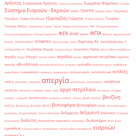
Χρήστος
Σταϊκούρας Χρήστος
Σωκράτης Φάμελλος
Στράτος Σιμόπουλος
Σύνταξη
Σύστημα Εισροών - Εκροών
ΤΕΑΠΥΚ
Ταπρατζή
ΤΑΜΕΙΟ
Ταγαράς Νίκος
Τζαμπαζλής Γιώργος
Τουρκία
Πολυξένη
Τζάκρη Θεοδώρα
Τζιόλας Χρήστος
Τσίπρας Αλέξης
Τσαμπαζλής Γιώργος
Τσεχία
Τσιάρας Κωνσταντίνος
ΥΜΕ
Υπουργείο Εργασίας
ΦΠΑ
ΦΕΚ
ΦΗΜ
Κοινωνικών Ασφαλίσεων
Υπουργό Ανάπτυξης
ΦΗΜΑΣ
Φίλης Ν.
Φραγκογιάννης
Χαρίτσης Αλ.
ΧΟΝΔΡΙΚΗ
Χατζηθεοδοσίου Γ.
Κώστας
ΧΑΡΤΟΓΡΑΦΗΣΗ
Χάρης Δούκας
Χανιά
Χουρδάκης Μιχαήλ
Χρηστίδου Ραλλία
Χατζηνικολάου Ν.
Χρηματιστήριο
άδεια
έκθεση αποβλήτων
αγγελίες
αγροτικό πετρέλαιο
έκρηξη
έλεγχοι
αγρότες
έλεγχο
έρευνα
έσοδα
αγορές
αδειοδότηση
αγωγός
αμόλυβδη
αεροπορικά καύσιμα
αιτήματα
ανάκτηση ατμών
αναβάθμιση
αντλίες
ανασφάλιστα
ανταγωνισμός
ανταποδοτικά
ανακαλύψεις
αναφορές
αναψυκτήρια
απεργία
απόβλητα
απάτη
απαιτήσεις
απαλλαγή
αποζημίωση
αποτελέσματα
αργό πετρέλαιο
απόδειξη
απόσυρση
απόφαση
αργία
αργό
αστυνομία
ατύχημα
βενζίνη
αυτοκίνητα
αυξήσεις
αυξημένα
αυτόματοι πωλητές
αύξηση
βαρέλι
βενζίνες
βυτιοφόρα
βυτιοφόρο
βυτίο
βενζίνης
βιοκαύσιμα
βιοντίζελ
βόμβα
γειτονικές χώρες
δεξαμενή
δεξαμενές
δηλώσεις
γεωτρήσεις
δειγματοληψίες
δελτίο αποστολής
διάρρηξη
διαλύτες
διυλιστήρια
διασύνδεση ταμειακών
διαγωνισμός
δικαστήριο
δόση
δώρα
εισροών
εγκύκλιος
ειδικούς φόρους κατανάλωσης
ειδικός φόρος κατανάλωσης
εκροών