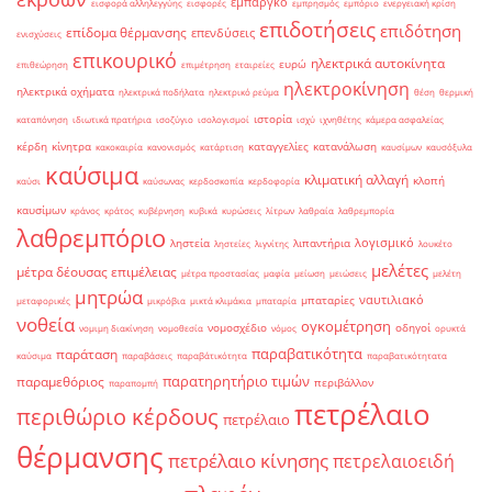
εμπάργκο
εισφορά αλληλεγγύης
εισφορές
εμπρησμός
εμπόριο
ενεργειακή κρίση
επιδοτήσεις
επιδότηση
επίδομα θέρμανσης
επενδύσεις
ενισχύσεις
επικουρικό
ηλεκτρικά αυτοκίνητα
ευρώ
επιθεώρηση
επιμέτρηση
εταιρείες
ηλεκτροκίνηση
ηλεκτρικά οχήματα
ηλεκτρικά ποδήλατα
ηλεκτρικό ρεύμα
θέση
θερμική
ιστορία
καταπόνηση
ιδιωτικά πρατήρια
ισοζύγιο
ισολογισμοί
ισχύ
ιχνηθέτης
κάμερα ασφαλείας
κέρδη
κίνητρα
καταγγελίες
κατανάλωση
κακοκαιρία
κανονισμός
κατάρτιση
καυσίμων
καυσόξυλα
καύσιμα
κλιματική αλλαγή
κλοπή
καύσι
καύσωνας
κερδοσκοπία
κερδοφορία
καυσίμων
κράνος
κράτος
κυβέρνηση
κυβικά
κυρώσεις
λίτρων
λαθραία
λαθρεμπορία
λαθρεμπόριο
λογισμικό
ληστεία
λιπαντήρια
ληστείες
λιγνίτης
λουκέτο
μελέτες
μέτρα δέουσας επιμέλειας
μέτρα προστασίας
μαφία
μείωση
μειώσεις
μελέτη
μητρώα
ναυτιλιακό
μπαταρίες
μεταφορικές
μικρόβια
μικτά κλιμάκια
μπαταρία
νοθεία
ογκομέτρηση
νομοσχέδιο
οδηγοί
νομιμη διακίνηση
νομοθεσία
νόμος
ορυκτά
παραβατικότητα
παράταση
καύσιμα
παραβάσεις
παραβάτικότητα
παραβατικότητατα
παρατηρητήριο τιμών
παραμεθόριος
περιβάλλον
παραπομπή
πετρέλαιο
περιθώριο κέρδους
πετρέλαιο
θέρμανσης
πετρέλαιο κίνησης
πετρελαιοειδή