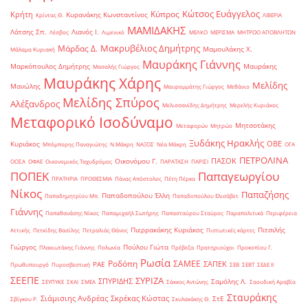
Κώτσος Ευάγγελος
Κύπρος
Κρήτη
Κυρανάκης Κωνσταντίνος
Κρίντας Θ.
ΛΙΒΕΡΙΑ
ΜΑΜΙΔΑΚΗΣ
Λάτσης Σπ.
Λιανός Ι.
Λέσβος
Λιμενικό
ΜΕΛΚΟ
ΜΕΡΙΣΜΑ
ΜΗΤΡΩΟ ΑΠΟΒΛΗΤΩΝ
Μακρυβέλιος Δημήτρης
Μάρδας Δ.
Μαμουλάκης Χ.
Μάλαμα Κυριακή
Μαυράκης Γιάννης
Μαρκόπουλος Δημήτρης
Μαυράκης
Μασαλής Γιώργος
Μαυράκης Χάρης
Μελίδης
Μανώλης
Μαυρομμάτης Γιώργος
Μεθάνιο
Μελίδης Σπύρος
Αλέξανδρος
Μελισσανίδης Δημήτρης
Μερελής Κυριάκος
Μεταφορικό Ισοδύναμο
Μητσοτάκης
Μεταφορών
Μητρώο
Ξυδάκης Ηρακλής
ΟΒΕ
Κυριάκος
Μπόμπορης Παναγιώτης
Ν.Μάκρη
ΝΑΞΟΣ
Νέα Μάκρη
ΟΓΑ
ΠΕΤΡΟΛΙΝΑ
ΠΑΣΟΚ
Οικονόμου Γ.
ΟΟΣΑ
ΟΦΑΕ
Οικονομικός Ταχυδρόμος
ΠΑΡΑΤΑΣΗ
ΠΑΡΙΣΙ
ΠΟΠΕΚ
Παπαγεωργίου
ΠΡΑΤΗΡΙΑ
ΠΡΟΘΕΣΜΙΑ
Πάνας Απόστολος
Πέτη Πέρκα
Νίκος
Παπαζήσης
Παπαδοπούλου Έλλη
Παπαδημητρίου Μπ.
Παπαδοπούλου Ελισάβετ
Γιάννης
Παπαθανάσης Νίκος
Παπαμιχαήλ Σωτήρης
Παπασταύρου Σταύρος
Παραπολιτικά
Περιφέρεια
Πιερρακάκης Κυριάκος
Πιτσιλής
Αττικής
Πετκίδης Βασίλης
Πετραλιάς Θάνος
Πιστωτικές κάρτες
Γιώργος
Πούλου Γιώτα
Πλακιωτάκης Γιάννης
Πολωνία
Πρέβεζα
Πρατηριούχοι
Προκοπίου Γ.
Ρωσία
Ροδόπη
ΣΑΜΕΕ
ΣΑΠΕΚ
ΡΑΕ
Πρωθυπουργό
Πυροσβεστική
ΣΕΒ
ΣΕΒΤ
ΣΕΔΕ ΙΙ
ΣΕΕΠΕ
ΣΥΡΙΖΑ
ΣΠΥΡΙΔΗΣ
Σαμόλης Λ.
ΣΕΥΠΥΚΕ
ΣΚΑΙ
ΣΜΕΑ
Σάκκος Αντώνης
Σαουδική Αραβία
Σταυράκης
Σιάμισιης Ανδρέας
Σκρέκας Κώστας
ΣτΕ
Σβίγκου Ρ.
Σκυλακάκης Θ.