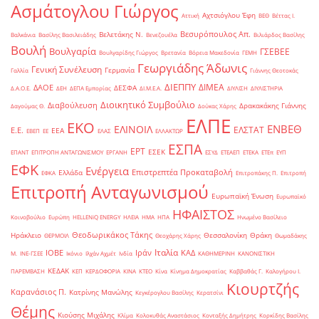
Ασμάτογλου Γιώργος
Αχτσιόγλου Έφη
Αττική
ΒΕΘ
Βέττας Ι.
Βεσυρόπουλος Απ.
Βελετάκης Ν.
Βαλκάνια
Βασίλης Βασιλειάδης
Βενεζουέλα
Βιλιάρδος Βασίλης
Βουλή
Βουλγαρία
ΓΣΕΒΕΕ
Βουλγαρίδης Γιώργος
Βρετανία
Βόρεια Μακεδονία
ΓΕΜΗ
Γεωργιάδης Άδωνις
Γενική Συνέλευση
Γερμανία
Γαλλία
Γιάννης Θεοτοκάς
ΔΙΕΠΠΥ
ΔΙΜΕΑ
ΔΑΟΕ
ΔΕΣΦΑ
Δ.Α.Ο.Ε.
ΔΕΗ
ΔΕΠΑ Εμπορίας
ΔΙ.Μ.Ε.Α.
ΔΙΥΛΙΣΗ
ΔΙΥΛΙΣΤΗΡΙΑ
Διοικητικό Συμβούλιο
Διαβούλευση
Δρακακάκης Γιάννης
Δαγούμας Θ.
Δούκας Χάρης
ΕΛΠΕ
ΕΚΟ
ΕΝΒΕΘ
ΕΛΙΝΟΙΛ
ΕΛΣΤΑΤ
Ε.Ε.
ΕΕΑ
ΕΒΕΠ
ΕΕ
ΕΛΑΣ
ΕΛΛΑΚΤΩΡ
ΕΣΠΑ
ΕΡΤ
ΕΣΕΚ
ΕΠΑΝΤ
ΕΠΙΤΡΟΠΗ ΑΝΤΑΓΩΝΙΣΜΟΥ
ΕΡΓΑΝΗ
ΕΣΥΔ
ΕΤΕΑΕΠ
ΕΤΕΚΑ
ΕΤΕπ
ΕΥΠ
ΕΦΚ
Ενέργεια
Επιστρεπτέα Προκαταβολή
Ελλάδα
ΕΦΚΑ
Επιτροπάκης Π.
Επιτροπή
Επιτροπή Ανταγωνισμού
Ευρωπαϊκή Ένωση
Ευρωπαϊκό
ΗΦΑΙΣΤΟΣ
Κοινοβούλιο
Ευρώπη
ΗELLENiQ ENERGY
ΗΛΕΙΑ
ΗΜΑ
ΗΠΑ
Ηνωμένο Βασίλειο
Θεοδωρικάκος Τάκης
Ηράκλειο
Θεσσαλονίκη
Θράκη
ΘΕΡΜΟΙΛ
Θεοχάρης Χάρης
Θωμαδάκης
Ιταλία
ΙΟΒΕ
Ιράν
ΚΑΔ
Μ.
ΙΝΕ-ΓΣΕΕ
Ικόνιο
Ιλχάν Αχμέτ
Ινδία
ΚΑΘΗΜΕΡΙΝΗ
ΚΑΝΟΝΙΣΤΙΚΗ
ΚΕΔΑΚ
ΠΑΡΕΜΒΑΣΗ
ΚΕΠ
ΚΕΡΔΟΦΟΡΙΑ
ΚΙΝΑ
ΚΤΕΟ
Κίνα
Κίνημα Δημοκρατίας
Καββαθάς Γ.
Καλογήρου Ι.
Κιουρτζής
Καρανάσιος Π.
Κατρίνης Μανώλης
Κεγκέρογλου Βασίλης
Κερατσίνι
Θέμης
Κιούσης Μιχάλης
Κλίμα
Κολοκυθάς Αναστάσιος
Κονταξής Δημήτρης
Κορκίδης Βασίλης