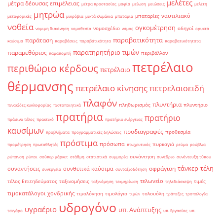
μελέτες
μέτρα δέουσας επιμέλειας
μέτρα προστασίας
μαφία
μείωση
μειώσεις
μελέτη
μητρώα
ναυτιλιακό
μπαταρίες
μεταφορικές
μικρόβια
μικτά κλιμάκια
μπαταρία
νοθεία
ογκομέτρηση
νομοσχέδιο
οδηγοί
νομιμη διακίνηση
νομοθεσία
νόμος
ορυκτά
παραβατικότητα
παράταση
καύσιμα
παραβάσεις
παραβάτικότητα
παραβατικότητατα
παρατηρητήριο τιμών
παραμεθόριος
περιβάλλον
παραπομπή
πετρέλαιο
περιθώριο κέρδους
πετρέλαιο
θέρμανσης
πετρέλαιο κίνησης
πετρελαιοειδή
πλαφόν
πλυντήρια
πληθωρισμός
πλυντήριο
πινακίδες κυκλοφορίας
πιστοποιητικά
πρατήρια
πρατήριο
πράσινο τέλος
πρακτικό
πρατήριο ενέργειας
καυσίμων
προδιαγραφές
προθεσμία
προβλήματα
προγραμματικές δηλώσεις
πρόστιμα
πρόσωπα
πυρκαγιά
προμέτρηση
πρωταθλητές
πτωχευτικός
ρεύμα
ρούβλια
συνάντηση
ρύπανση
ρύποι
σούπερ μάρκετ
στάθμη
στατιστικά
συμμορία
συνέδριο
συνέντευξη τύπου
τάνκερ
τέλη
σφράγιση
συναντήσεις
συνθετικά καύσιμα
συνεργεία
συνταξιοδότηση
τελωνείο
τέλος Επιτηδεύματος
ταξινομήσεις
τιμές
ταξινόμηση
τεκμηρίωση
τηλεδιάσκεψη
τιμοκατάλογοι χονδρικής
τιμολόγηση
τιμολόγιο
τολουόλη
τιμών
τράπεζες
τροπολογία
υδρογόνο
υγραέριο
υπ. Ανάπτυξης
τσιγάρο
υπ. Εργασίας
υπ.