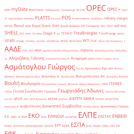
OPEC
myData
OPEC+
Mytilineos
MWh
myΘέρμανση
newsauto.gr
OIL ONE
Open
POS
PLATTS
refinery margin
TV
Optima Bank
Petrolina
Porsche
Prudent Warrior
RealNews
Revoil
Royal Dutch Shell
self-test
Saudi Arabian Oil Company
REPSOL
RMM
SECU-TECH
SHELL
TotalEnergies
Stage II
TEXACO
TotalEnergy
SKG
Sokol
Sri Lanka
sts
twitter
Urals
WTI
Yiufi
vintage
Viohalco
voucher
windfall tax
WOOD
World Bank
«Άγιος Χριστόφορος»
΄1
ΑΑΔΕ
Αλβανία
ΑΦΜ
ΑΟΖ
ΑΠΕ
Αγγελική Ναταλία Αδαμοπούλου
Αλεξανδρούπολη
Αλεξιάδης
Αληγιζάκης Γιάννης
Αναφορά
Τρ.
Αναγνωστόπουλος Θ.
Αρβανιτίδης Γιώργος
Ασία
Ασμάτογλου Γιώργος
Αχτσιόγλου Έφη
Αττική
ΒΕΘ
Βέττας Ι.
Βεσυρόπουλος Απ.
Βελετάκης Ν.
Βαλκάνια
Βασίλης Βασιλειάδης
Βενεζουέλα
Βιλιάρδος Βασίλης
Βουλή
Βουλγαρία
ΓΣΕΒΕΕ
Βουλγαρίδης Γιώργος
Βρετανία
Βόρεια Μακεδονία
ΓΕΜΗ
Γεωργιάδης Άδωνις
Γενική Συνέλευση
Γερμανία
Γαλλία
Γιάννης Θεοτοκάς
ΔΙΕΠΠΥ
ΔΙΜΕΑ
ΔΑΟΕ
ΔΕΣΦΑ
Δ.Α.Ο.Ε.
ΔΕΗ
ΔΕΠΑ Εμπορίας
ΔΙ.Μ.Ε.Α.
ΔΙΥΛΙΣΗ
ΔΙΥΛΙΣΤΗΡΙΑ
Διοικητικό Συμβούλιο
Διαβούλευση
Δρακακάκης Γιάννης
Δαγούμας Θ.
Δούκας Χάρης
ΕΛΠΕ
ΕΚΟ
ΕΝΒΕΘ
ΕΛΙΝΟΙΛ
ΕΛΣΤΑΤ
Ε.Ε.
ΕΕΑ
ΕΒΕΠ
ΕΕ
ΕΛΑΣ
ΕΛΛΑΚΤΩΡ
ΕΣΠΑ
ΕΡΤ
ΕΣΕΚ
ΕΠΑΝΤ
ΕΠΙΤΡΟΠΗ ΑΝΤΑΓΩΝΙΣΜΟΥ
ΕΡΓΑΝΗ
ΕΣΥΔ
ΕΤΕΑΕΠ
ΕΤΕΚΑ
ΕΤΕπ
ΕΥΠ
ΕΦΚ
Ενέργεια