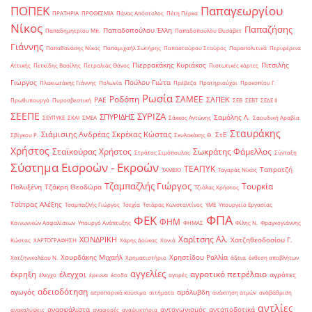
ΠΟΠΕΚ
Παπαγεωργίου
ΠΡΑΤΗΡΙΑ
ΠΡΟΘΕΣΜΙΑ
Πάνας Απόστολος
Πέτη Πέρκα
Νίκος
Παπαζήσης
Παπαδοπούλου Έλλη
Παπαδημητρίου Μπ.
Παπαδοπούλου Ελισάβετ
Γιάννης
Παπαθανάσης Νίκος
Παπαμιχαήλ Σωτήρης
Παπασταύρου Σταύρος
Παραπολιτικά
Περιφέρεια
Πιερρακάκης Κυριάκος
Πιτσιλής
Αττικής
Πετκίδης Βασίλης
Πετραλιάς Θάνος
Πιστωτικές κάρτες
Γιώργος
Πούλου Γιώτα
Πλακιωτάκης Γιάννης
Πολωνία
Πρέβεζα
Πρατηριούχοι
Προκοπίου Γ.
Ρωσία
Ροδόπη
ΣΑΜΕΕ
ΣΑΠΕΚ
ΡΑΕ
Πρωθυπουργό
Πυροσβεστική
ΣΕΒ
ΣΕΒΤ
ΣΕΔΕ ΙΙ
ΣΕΕΠΕ
ΣΥΡΙΖΑ
ΣΠΥΡΙΔΗΣ
Σαμόλης Λ.
ΣΕΥΠΥΚΕ
ΣΚΑΙ
ΣΜΕΑ
Σάκκος Αντώνης
Σαουδική Αραβία
Σταυράκης
Σιάμισιης Ανδρέας
Σκρέκας Κώστας
ΣτΕ
Σβίγκου Ρ.
Σκυλακάκης Θ.
Χρήστος
Σταϊκούρας Χρήστος
Σωκράτης Φάμελλος
Στράτος Σιμόπουλος
Σύνταξη
Σύστημα Εισροών - Εκροών
ΤΕΑΠΥΚ
Ταπρατζή
ΤΑΜΕΙΟ
Ταγαράς Νίκος
Τζαμπαζλής Γιώργος
Τουρκία
Πολυξένη
Τζάκρη Θεοδώρα
Τζιόλας Χρήστος
Τσίπρας Αλέξης
Τσαμπαζλής Γιώργος
Τσεχία
Τσιάρας Κωνσταντίνος
ΥΜΕ
Υπουργείο Εργασίας
ΦΠΑ
ΦΕΚ
ΦΗΜ
Κοινωνικών Ασφαλίσεων
Υπουργό Ανάπτυξης
ΦΗΜΑΣ
Φίλης Ν.
Φραγκογιάννης
Χαρίτσης Αλ.
ΧΟΝΔΡΙΚΗ
Χατζηθεοδοσίου Γ.
Κώστας
ΧΑΡΤΟΓΡΑΦΗΣΗ
Χάρης Δούκας
Χανιά
Χουρδάκης Μιχαήλ
Χρηστίδου Ραλλία
Χατζηνικολάου Ν.
Χρηματιστήριο
άδεια
έκθεση αποβλήτων
αγγελίες
αγροτικό πετρέλαιο
έκρηξη
έλεγχοι
αγρότες
έλεγχο
έρευνα
έσοδα
αγορές
αδειοδότηση
αγωγός
αμόλυβδη
αεροπορικά καύσιμα
αιτήματα
ανάκτηση ατμών
αναβάθμιση
αντλίες
ανασφάλιστα
ανταγωνισμός
ανταποδοτικά
ανακαλύψεις
αναφορές
αναψυκτήρια