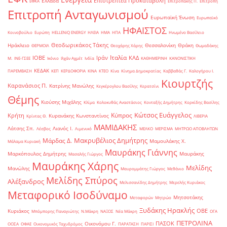
Επιστρεπτέα Προκαταβολή
Ελλάδα
ΕΦΚΑ
Επιτροπάκης Π.
Επιτροπή
Επιτροπή Ανταγωνισμού
Ευρωπαϊκή Ένωση
Ευρωπαϊκό
ΗΦΑΙΣΤΟΣ
Κοινοβούλιο
Ευρώπη
ΗELLENiQ ENERGY
ΗΛΕΙΑ
ΗΜΑ
ΗΠΑ
Ηνωμένο Βασίλειο
Θεοδωρικάκος Τάκης
Ηράκλειο
Θεσσαλονίκη
Θράκη
ΘΕΡΜΟΙΛ
Θεοχάρης Χάρης
Θωμαδάκης
Ιταλία
ΙΟΒΕ
Ιράν
ΚΑΔ
Μ.
ΙΝΕ-ΓΣΕΕ
Ικόνιο
Ιλχάν Αχμέτ
Ινδία
ΚΑΘΗΜΕΡΙΝΗ
ΚΑΝΟΝΙΣΤΙΚΗ
ΚΕΔΑΚ
ΠΑΡΕΜΒΑΣΗ
ΚΕΠ
ΚΕΡΔΟΦΟΡΙΑ
ΚΙΝΑ
ΚΤΕΟ
Κίνα
Κίνημα Δημοκρατίας
Καββαθάς Γ.
Καλογήρου Ι.
Κιουρτζής
Καρανάσιος Π.
Κατρίνης Μανώλης
Κεγκέρογλου Βασίλης
Κερατσίνι
Θέμης
Κιούσης Μιχάλης
Κλίμα
Κολοκυθάς Αναστάσιος
Κονταξής Δημήτρης
Κορκίδης Βασίλης
Κώτσος Ευάγγελος
Κύπρος
Κρήτη
Κυρανάκης Κωνσταντίνος
Κρίντας Θ.
ΛΙΒΕΡΙΑ
ΜΑΜΙΔΑΚΗΣ
Λάτσης Σπ.
Λιανός Ι.
Λέσβος
Λιμενικό
ΜΕΛΚΟ
ΜΕΡΙΣΜΑ
ΜΗΤΡΩΟ ΑΠΟΒΛΗΤΩΝ
Μακρυβέλιος Δημήτρης
Μάρδας Δ.
Μαμουλάκης Χ.
Μάλαμα Κυριακή
Μαυράκης Γιάννης
Μαρκόπουλος Δημήτρης
Μαυράκης
Μασαλής Γιώργος
Μαυράκης Χάρης
Μελίδης
Μανώλης
Μαυρομμάτης Γιώργος
Μεθάνιο
Μελίδης Σπύρος
Αλέξανδρος
Μελισσανίδης Δημήτρης
Μερελής Κυριάκος
Μεταφορικό Ισοδύναμο
Μητσοτάκης
Μεταφορών
Μητρώο
Ξυδάκης Ηρακλής
ΟΒΕ
Κυριάκος
Μπόμπορης Παναγιώτης
Ν.Μάκρη
ΝΑΞΟΣ
Νέα Μάκρη
ΟΓΑ
ΠΕΤΡΟΛΙΝΑ
ΠΑΣΟΚ
Οικονόμου Γ.
ΟΟΣΑ
ΟΦΑΕ
Οικονομικός Ταχυδρόμος
ΠΑΡΑΤΑΣΗ
ΠΑΡΙΣΙ