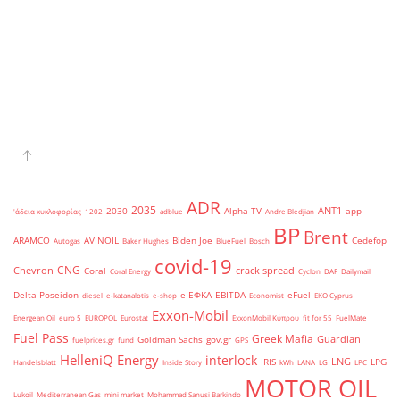
ADR
2035
ANT1
2030
Alpha TV
app
'άδεια κυκλοφορίας
1202
adblue
Andre Bledjian
BP
Brent
ARAMCO
AVINOIL
Biden Joe
Cedefop
Autogas
Baker Hughes
BlueFuel
Bosch
covid-19
CNG
Chevron
crack spread
Coral
Coral Energy
Cyclon
DAF
Dailymail
Delta Poseidon
e-ΕΦΚΑ
EBITDA
eFuel
diesel
e-katanalotis
e-shop
Economist
EKO Cyprus
Exxon-Mobil
Energean Oil
euro 5
EUROPOL
Eurostat
ExxonMobil Κύπρου
fit for 55
FuelMate
Fuel Pass
Greek Mafia
Guardian
Goldman Sachs
gov.gr
fuelprices.gr
fund
GPS
HelleniQ Energy
interlock
LNG
IRIS
LPG
Handelsblatt
Inside Story
kWh
LANA
LG
LPC
MOTOR OIL
Lukoil
Mediterranean Gas
mini market
Mohammad Sanusi Barkindo