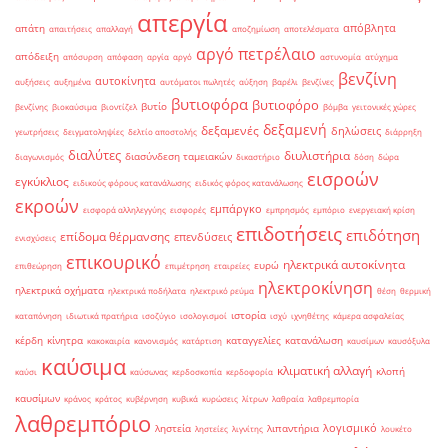
απεργία
απόβλητα
απάτη
απαιτήσεις
απαλλαγή
αποζημίωση
αποτελέσματα
αργό πετρέλαιο
απόδειξη
απόσυρση
απόφαση
αργία
αργό
αστυνομία
ατύχημα
βενζίνη
αυτοκίνητα
αυξήσεις
αυξημένα
αυτόματοι πωλητές
αύξηση
βαρέλι
βενζίνες
βυτιοφόρα
βυτιοφόρο
βυτίο
βενζίνης
βιοκαύσιμα
βιοντίζελ
βόμβα
γειτονικές χώρες
δεξαμενή
δεξαμενές
δηλώσεις
γεωτρήσεις
δειγματοληψίες
δελτίο αποστολής
διάρρηξη
διαλύτες
διυλιστήρια
διασύνδεση ταμειακών
διαγωνισμός
δικαστήριο
δόση
δώρα
εισροών
εγκύκλιος
ειδικούς φόρους κατανάλωσης
ειδικός φόρος κατανάλωσης
εκροών
εμπάργκο
εισφορά αλληλεγγύης
εισφορές
εμπρησμός
εμπόριο
ενεργειακή κρίση
επιδοτήσεις
επιδότηση
επίδομα θέρμανσης
επενδύσεις
ενισχύσεις
επικουρικό
ηλεκτρικά αυτοκίνητα
ευρώ
επιθεώρηση
επιμέτρηση
εταιρείες
ηλεκτροκίνηση
ηλεκτρικά οχήματα
ηλεκτρικά ποδήλατα
ηλεκτρικό ρεύμα
θέση
θερμική
ιστορία
καταπόνηση
ιδιωτικά πρατήρια
ισοζύγιο
ισολογισμοί
ισχύ
ιχνηθέτης
κάμερα ασφαλείας
κέρδη
κίνητρα
καταγγελίες
κατανάλωση
κακοκαιρία
κανονισμός
κατάρτιση
καυσίμων
καυσόξυλα
καύσιμα
κλιματική αλλαγή
κλοπή
καύσι
καύσωνας
κερδοσκοπία
κερδοφορία
καυσίμων
κράνος
κράτος
κυβέρνηση
κυβικά
κυρώσεις
λίτρων
λαθραία
λαθρεμπορία
λαθρεμπόριο
λογισμικό
ληστεία
λιπαντήρια
ληστείες
λιγνίτης
λουκέτο