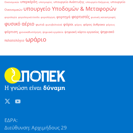
υπερκέρδη
υπουργείο Ανάπτυξης
υπουργείο
Οικονομικών
υποτροφίες
υπουργείο Ενέργειας
υπουργείο Υποδομών & Μεταφορών
Οικονομικών
φορτιστές
φορτηγά
φορολογία
φορολογικά έσοδα
φορολόγηση
φυσικές καταστροφές
φυσικό αέριο
φόροι
φωτιά
φόρος άνθρακα
φωτοβολταϊκά
φόρος
φόρους
φόρτιση
ψηφιακό
ψηφιακή κάρτα εργασίας
χρονοκαθυστέρηση
ψηφιακά εργαλεία
ωράριο
πελατολόγιο
ΕΔΡΑ:
Διεύθυνση: Αρχιμήδους 29