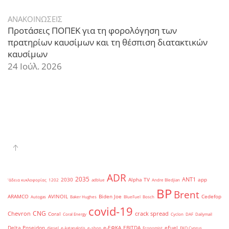
ΑΝΑΚΟΙΝΩΣΕΙΣ
Προτάσεις ΠΟΠΕΚ για τη φορολόγηση των
πρατηρίων καυσίμων και τη θέσπιση διατακτικών
καυσίμων
24 Ιούλ. 2026
ADR
2035
ANT1
2030
Alpha TV
app
'άδεια κυκλοφορίας
1202
adblue
Andre Bledjian
BP
Brent
ARAMCO
AVINOIL
Biden Joe
Cedefop
Autogas
Baker Hughes
BlueFuel
Bosch
covid-19
CNG
Chevron
crack spread
Coral
Coral Energy
Cyclon
DAF
Dailymail
Delta Poseidon
e-ΕΦΚΑ
EBITDA
eFuel
diesel
e-katanalotis
e-shop
Economist
EKO Cyprus