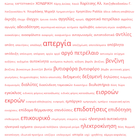
Χαρίτσης Αλ.
ΧΟΝΔΡΙΚΗ
Χατζηθεοδοσίου Γ.
Κώστας
ΧΑΡΤΟΓΡΑΦΗΣΗ
Χάρης Δούκας
Χανιά
Χουρδάκης Μιχαήλ
Χρηστίδου Ραλλία
Χατζηνικολάου Ν.
Χρηματιστήριο
άδεια
έκθεση αποβλήτων
αγγελίες
αγροτικό πετρέλαιο
έκρηξη
έλεγχοι
αγρότες
έλεγχο
έρευνα
έσοδα
αγορές
αδειοδότηση
αγωγός
αμόλυβδη
αεροπορικά καύσιμα
αιτήματα
ανάκτηση ατμών
αναβάθμιση
αντλίες
ανασφάλιστα
ανταγωνισμός
ανταποδοτικά
ανακαλύψεις
αναφορές
αναψυκτήρια
απεργία
απόβλητα
απάτη
απαιτήσεις
απαλλαγή
αποζημίωση
αποτελέσματα
αργό πετρέλαιο
απόδειξη
απόσυρση
απόφαση
αργία
αργό
αστυνομία
ατύχημα
βενζίνη
αυτοκίνητα
αυξήσεις
αυξημένα
αυτόματοι πωλητές
αύξηση
βαρέλι
βενζίνες
βυτιοφόρα
βυτιοφόρο
βυτίο
βενζίνης
βιοκαύσιμα
βιοντίζελ
βόμβα
γειτονικές χώρες
δεξαμενή
δεξαμενές
δηλώσεις
γεωτρήσεις
δειγματοληψίες
δελτίο αποστολής
διάρρηξη
διαλύτες
διυλιστήρια
διασύνδεση ταμειακών
διαγωνισμός
δικαστήριο
δόση
δώρα
εισροών
εγκύκλιος
ειδικούς φόρους κατανάλωσης
ειδικός φόρος κατανάλωσης
εκροών
εμπάργκο
εισφορά αλληλεγγύης
εισφορές
εμπρησμός
εμπόριο
ενεργειακή κρίση
επιδοτήσεις
επιδότηση
επίδομα θέρμανσης
επενδύσεις
ενισχύσεις
επικουρικό
ηλεκτρικά αυτοκίνητα
ευρώ
επιθεώρηση
επιμέτρηση
εταιρείες
ηλεκτροκίνηση
ηλεκτρικά οχήματα
ηλεκτρικά ποδήλατα
ηλεκτρικό ρεύμα
θέση
θερμική
ιστορία
καταπόνηση
ιδιωτικά πρατήρια
ισοζύγιο
ισολογισμοί
ισχύ
ιχνηθέτης
κάμερα ασφαλείας