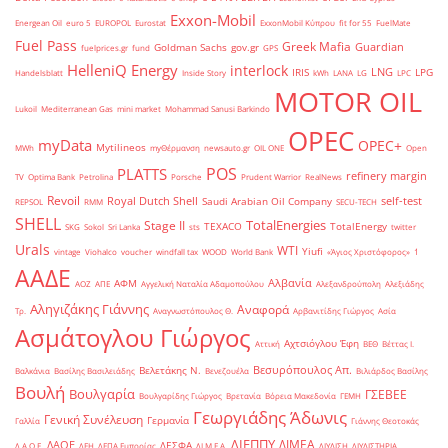
Exxon-Mobil
Energean Oil
euro 5
EUROPOL
Eurostat
ExxonMobil Κύπρου
fit for 55
FuelMate
Fuel Pass
Greek Mafia
Guardian
Goldman Sachs
gov.gr
fuelprices.gr
fund
GPS
HelleniQ Energy
interlock
LNG
IRIS
LPG
Handelsblatt
Inside Story
kWh
LANA
LG
LPC
MOTOR OIL
Lukoil
Mediterranean Gas
mini market
Mohammad Sanusi Barkindo
OPEC
myData
OPEC+
Mytilineos
MWh
myΘέρμανση
newsauto.gr
OIL ONE
Open
POS
PLATTS
refinery margin
TV
Optima Bank
Petrolina
Porsche
Prudent Warrior
RealNews
Revoil
Royal Dutch Shell
self-test
Saudi Arabian Oil Company
REPSOL
RMM
SECU-TECH
SHELL
TotalEnergies
Stage II
TEXACO
TotalEnergy
SKG
Sokol
Sri Lanka
sts
twitter
Urals
WTI
Yiufi
vintage
Viohalco
voucher
windfall tax
WOOD
World Bank
«Άγιος Χριστόφορος»
΄1
ΑΑΔΕ
Αλβανία
ΑΦΜ
ΑΟΖ
ΑΠΕ
Αγγελική Ναταλία Αδαμοπούλου
Αλεξανδρούπολη
Αλεξιάδης
Αληγιζάκης Γιάννης
Αναφορά
Τρ.
Αναγνωστόπουλος Θ.
Αρβανιτίδης Γιώργος
Ασία
Ασμάτογλου Γιώργος
Αχτσιόγλου Έφη
Αττική
ΒΕΘ
Βέττας Ι.
Βεσυρόπουλος Απ.
Βελετάκης Ν.
Βαλκάνια
Βασίλης Βασιλειάδης
Βενεζουέλα
Βιλιάρδος Βασίλης
Βουλή
Βουλγαρία
ΓΣΕΒΕΕ
Βουλγαρίδης Γιώργος
Βρετανία
Βόρεια Μακεδονία
ΓΕΜΗ
Γεωργιάδης Άδωνις
Γενική Συνέλευση
Γερμανία
Γαλλία
Γιάννης Θεοτοκάς
ΔΙΕΠΠΥ
ΔΙΜΕΑ
ΔΑΟΕ
ΔΕΣΦΑ
Δ.Α.Ο.Ε.
ΔΕΗ
ΔΕΠΑ Εμπορίας
ΔΙ.Μ.Ε.Α.
ΔΙΥΛΙΣΗ
ΔΙΥΛΙΣΤΗΡΙΑ