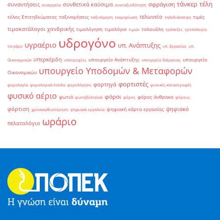
τάνκερ
τέλη
σφράγιση
συναντήσεις
συνθετικά καύσιμα
συνεργεία
συνταξιοδότηση
τελωνείο
τέλος Επιτηδεύματος
ταξινομήσεις
τιμές
ταξινόμηση
τεκμηρίωση
τηλεδιάσκεψη
τιμοκατάλογοι χονδρικής
τιμολόγηση
τιμολόγιο
τολουόλη
τιμών
τράπεζες
τροπολογία
υδρογόνο
υγραέριο
υπ. Ανάπτυξης
τσιγάρο
υπ. Εργασίας
υπ.
υπερκέρδη
υπουργείο Ανάπτυξης
υπουργείο
Οικονομικών
υποτροφίες
υπουργείο Ενέργειας
υπουργείο Υποδομών & Μεταφορών
Οικονομικών
φορτιστές
φορτηγά
φορολογία
φορολογικά έσοδα
φορολόγηση
φυσικές καταστροφές
φυσικό αέριο
φόροι
φωτιά
φόρος άνθρακα
φωτοβολταϊκά
φόρος
φόρους
φόρτιση
ψηφιακό
ψηφιακή κάρτα εργασίας
χρονοκαθυστέρηση
ψηφιακά εργαλεία
ωράριο
πελατολόγιο