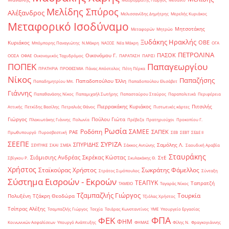
Μελίδης Σπύρος
Αλέξανδρος
Μελισσανίδης Δημήτρης
Μερελής Κυριάκος
Μεταφορικό Ισοδύναμο
Μητσοτάκης
Μεταφορών
Μητρώο
Ξυδάκης Ηρακλής
ΟΒΕ
Κυριάκος
Μπόμπορης Παναγιώτης
Ν.Μάκρη
ΝΑΞΟΣ
Νέα Μάκρη
ΟΓΑ
ΠΕΤΡΟΛΙΝΑ
ΠΑΣΟΚ
Οικονόμου Γ.
ΟΟΣΑ
ΟΦΑΕ
Οικονομικός Ταχυδρόμος
ΠΑΡΑΤΑΣΗ
ΠΑΡΙΣΙ
ΠΟΠΕΚ
Παπαγεωργίου
ΠΡΑΤΗΡΙΑ
ΠΡΟΘΕΣΜΙΑ
Πάνας Απόστολος
Πέτη Πέρκα
Νίκος
Παπαζήσης
Παπαδοπούλου Έλλη
Παπαδημητρίου Μπ.
Παπαδοπούλου Ελισάβετ
Γιάννης
Παπαθανάσης Νίκος
Παπαμιχαήλ Σωτήρης
Παπασταύρου Σταύρος
Παραπολιτικά
Περιφέρεια
Πιερρακάκης Κυριάκος
Πιτσιλής
Αττικής
Πετκίδης Βασίλης
Πετραλιάς Θάνος
Πιστωτικές κάρτες
Γιώργος
Πούλου Γιώτα
Πλακιωτάκης Γιάννης
Πολωνία
Πρέβεζα
Πρατηριούχοι
Προκοπίου Γ.
Ρωσία
Ροδόπη
ΣΑΜΕΕ
ΣΑΠΕΚ
ΡΑΕ
Πρωθυπουργό
Πυροσβεστική
ΣΕΒ
ΣΕΒΤ
ΣΕΔΕ ΙΙ
ΣΕΕΠΕ
ΣΥΡΙΖΑ
ΣΠΥΡΙΔΗΣ
Σαμόλης Λ.
ΣΕΥΠΥΚΕ
ΣΚΑΙ
ΣΜΕΑ
Σάκκος Αντώνης
Σαουδική Αραβία
Σταυράκης
Σιάμισιης Ανδρέας
Σκρέκας Κώστας
ΣτΕ
Σβίγκου Ρ.
Σκυλακάκης Θ.
Χρήστος
Σταϊκούρας Χρήστος
Σωκράτης Φάμελλος
Στράτος Σιμόπουλος
Σύνταξη
Σύστημα Εισροών - Εκροών
ΤΕΑΠΥΚ
Ταπρατζή
ΤΑΜΕΙΟ
Ταγαράς Νίκος
Τζαμπαζλής Γιώργος
Τουρκία
Πολυξένη
Τζάκρη Θεοδώρα
Τζιόλας Χρήστος
Τσίπρας Αλέξης
Τσαμπαζλής Γιώργος
Τσεχία
Τσιάρας Κωνσταντίνος
ΥΜΕ
Υπουργείο Εργασίας
ΦΠΑ
ΦΕΚ
ΦΗΜ
Κοινωνικών Ασφαλίσεων
Υπουργό Ανάπτυξης
ΦΗΜΑΣ
Φίλης Ν.
Φραγκογιάννης