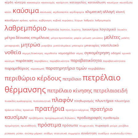
κέρδη
κίνητρα
καταγγελίες
κατανάλωση
κακοκαιρία
κανονισμός
κατάρτιση
καυσίμων
καυσόξυλα
καύσιμα
κλιματική αλλαγή
κλοπή
καύσι
καύσωνας
κερδοσκοπία
κερδοφορία
καυσίμων
κράνος
κράτος
κυβέρνηση
κυβικά
κυρώσεις
λίτρων
λαθραία
λαθρεμπορία
λαθρεμπόριο
λογισμικό
ληστεία
λιπαντήρια
ληστείες
λιγνίτης
λουκέτο
μελέτες
μέτρα δέουσας επιμέλειας
μέτρα προστασίας
μαφία
μείωση
μειώσεις
μελέτη
μητρώα
ναυτιλιακό
μπαταρίες
μεταφορικές
μικρόβια
μικτά κλιμάκια
μπαταρία
νοθεία
ογκομέτρηση
νομοσχέδιο
οδηγοί
νομιμη διακίνηση
νομοθεσία
νόμος
ορυκτά
παραβατικότητα
παράταση
καύσιμα
παραβάσεις
παραβάτικότητα
παραβατικότητατα
παρατηρητήριο τιμών
παραμεθόριος
περιβάλλον
παραπομπή
πετρέλαιο
περιθώριο κέρδους
πετρέλαιο
θέρμανσης
πετρέλαιο κίνησης
πετρελαιοειδή
πλαφόν
πλυντήρια
πληθωρισμός
πλυντήριο
πινακίδες κυκλοφορίας
πιστοποιητικά
πρατήρια
πρατήριο
πράσινο τέλος
πρακτικό
πρατήριο ενέργειας
καυσίμων
προδιαγραφές
προθεσμία
προβλήματα
προγραμματικές δηλώσεις
πρόστιμα
πρόσωπα
πυρκαγιά
προμέτρηση
πρωταθλητές
πτωχευτικός
ρεύμα
ρούβλια
συνάντηση
ρύπανση
ρύποι
σούπερ μάρκετ
στάθμη
στατιστικά
συμμορία
συνέδριο
συνέντευξη τύπου