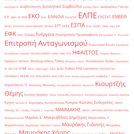
Διοικητικό Συμβούλιο
Διαβούλευση
Δρακακάκης Γιάννης
Δαγούμας Θ.
Δούκας Χάρης
ΕΛΠΕ
ΕΚΟ
ΕΝΒΕΘ
ΕΛΙΝΟΙΛ
ΕΛΣΤΑΤ
Ε.Ε.
ΕΕΑ
ΕΒΕΠ
ΕΕ
ΕΛΑΣ
ΕΛΛΑΚΤΩΡ
ΕΣΠΑ
ΕΡΤ
ΕΣΕΚ
ΕΠΑΝΤ
ΕΠΙΤΡΟΠΗ ΑΝΤΑΓΩΝΙΣΜΟΥ
ΕΡΓΑΝΗ
ΕΣΥΔ
ΕΤΕΑΕΠ
ΕΤΕΚΑ
ΕΤΕπ
ΕΥΠ
ΕΦΚ
Ενέργεια
Επιστρεπτέα Προκαταβολή
Ελλάδα
ΕΦΚΑ
Επιτροπάκης Π.
Επιτροπή
Επιτροπή Ανταγωνισμού
Ευρωπαϊκή Ένωση
Ευρωπαϊκό
ΗΦΑΙΣΤΟΣ
Κοινοβούλιο
Ευρώπη
ΗELLENiQ ENERGY
ΗΛΕΙΑ
ΗΜΑ
ΗΠΑ
Ηνωμένο Βασίλειο
Θεοδωρικάκος Τάκης
Ηράκλειο
Θεσσαλονίκη
Θράκη
ΘΕΡΜΟΙΛ
Θεοχάρης Χάρης
Θωμαδάκης
Ιταλία
ΙΟΒΕ
Ιράν
ΚΑΔ
Μ.
ΙΝΕ-ΓΣΕΕ
Ικόνιο
Ιλχάν Αχμέτ
Ινδία
ΚΑΘΗΜΕΡΙΝΗ
ΚΑΝΟΝΙΣΤΙΚΗ
ΚΕΔΑΚ
ΠΑΡΕΜΒΑΣΗ
ΚΕΠ
ΚΕΡΔΟΦΟΡΙΑ
ΚΙΝΑ
ΚΤΕΟ
Κίνα
Κίνημα Δημοκρατίας
Καββαθάς Γ.
Καλογήρου Ι.
Κιουρτζής
Καρανάσιος Π.
Κατρίνης Μανώλης
Κεγκέρογλου Βασίλης
Κερατσίνι
Θέμης
Κιούσης Μιχάλης
Κλίμα
Κολοκυθάς Αναστάσιος
Κονταξής Δημήτρης
Κορκίδης Βασίλης
Κώτσος Ευάγγελος
Κύπρος
Κρήτη
Κυρανάκης Κωνσταντίνος
Κρίντας Θ.
ΛΙΒΕΡΙΑ
ΜΑΜΙΔΑΚΗΣ
Λάτσης Σπ.
Λιανός Ι.
Λέσβος
Λιμενικό
ΜΕΛΚΟ
ΜΕΡΙΣΜΑ
ΜΗΤΡΩΟ ΑΠΟΒΛΗΤΩΝ
Μακρυβέλιος Δημήτρης
Μάρδας Δ.
Μαμουλάκης Χ.
Μάλαμα Κυριακή
Μαυράκης Γιάννης
Μαρκόπουλος Δημήτρης
Μαυράκης
Μασαλής Γιώργος
Μαυράκης Χάρης
Μελίδης
Μανώλης
Μαυρομμάτης Γιώργος
Μεθάνιο