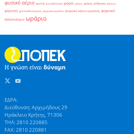
φυσικό αέριο
φόροι
φωτιά
φόρος άνθρακα
φωτοβολταϊκά
φόρος
φόρους
φόρτιση
ψηφιακό
ψηφιακή κάρτα εργασίας
χρονοκαθυστέρηση
ψηφιακά εργαλεία
ωράριο
πελατολόγιο
ΕΔΡΑ:
Διεύθυνση: Αρχιμήδους 29
Ηράκλειο Κρήτης, 71306
ΤΗΛ: 2810 220885
FAX: 2810 220881