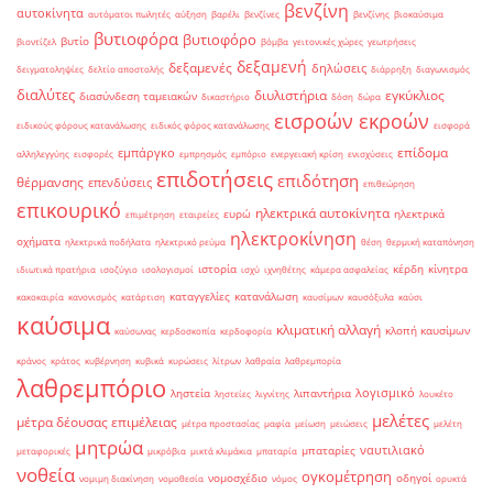
βενζίνη
αυτοκίνητα
αυτόματοι πωλητές
αύξηση
βαρέλι
βενζίνες
βενζίνης
βιοκαύσιμα
βυτιοφόρα
βυτιοφόρο
βυτίο
βιοντίζελ
βόμβα
γειτονικές χώρες
γεωτρήσεις
δεξαμενή
δεξαμενές
δηλώσεις
δειγματοληψίες
δελτίο αποστολής
διάρρηξη
διαγωνισμός
διαλύτες
διυλιστήρια
εγκύκλιος
διασύνδεση ταμειακών
δικαστήριο
δόση
δώρα
εισροών εκροών
ειδικούς φόρους κατανάλωσης
ειδικός φόρος κατανάλωσης
εισφορά
επίδομα
εμπάργκο
αλληλεγγύης
εισφορές
εμπρησμός
εμπόριο
ενεργειακή κρίση
ενισχύσεις
επιδοτήσεις
επιδότηση
θέρμανσης
επενδύσεις
επιθεώρηση
επικουρικό
ηλεκτρικά αυτοκίνητα
ευρώ
ηλεκτρικά
επιμέτρηση
εταιρείες
ηλεκτροκίνηση
οχήματα
ηλεκτρικά ποδήλατα
ηλεκτρικό ρεύμα
θέση
θερμική καταπόνηση
ιστορία
κέρδη
κίνητρα
ιδιωτικά πρατήρια
ισοζύγιο
ισολογισμοί
ισχύ
ιχνηθέτης
κάμερα ασφαλείας
καταγγελίες
κατανάλωση
κακοκαιρία
κανονισμός
κατάρτιση
καυσίμων
καυσόξυλα
καύσι
καύσιμα
κλιματική αλλαγή
κλοπή καυσίμων
καύσωνας
κερδοσκοπία
κερδοφορία
κράνος
κράτος
κυβέρνηση
κυβικά
κυρώσεις
λίτρων
λαθραία
λαθρεμπορία
λαθρεμπόριο
λογισμικό
ληστεία
λιπαντήρια
ληστείες
λιγνίτης
λουκέτο
μελέτες
μέτρα δέουσας επιμέλειας
μέτρα προστασίας
μαφία
μείωση
μειώσεις
μελέτη
μητρώα
ναυτιλιακό
μπαταρίες
μεταφορικές
μικρόβια
μικτά κλιμάκια
μπαταρία
νοθεία
ογκομέτρηση
νομοσχέδιο
οδηγοί
νομιμη διακίνηση
νομοθεσία
νόμος
ορυκτά