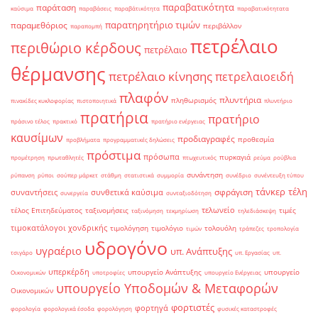
παραβατικότητα
παράταση
καύσιμα
παραβάσεις
παραβάτικότητα
παραβατικότητατα
παρατηρητήριο τιμών
παραμεθόριος
περιβάλλον
παραπομπή
πετρέλαιο
περιθώριο κέρδους
πετρέλαιο
θέρμανσης
πετρέλαιο κίνησης
πετρελαιοειδή
πλαφόν
πλυντήρια
πληθωρισμός
πινακίδες κυκλοφορίας
πιστοποιητικά
πλυντήριο
πρατήρια
πρατήριο
πράσινο τέλος
πρακτικό
πρατήριο ενέργειας
καυσίμων
προδιαγραφές
προθεσμία
προβλήματα
προγραμματικές δηλώσεις
πρόστιμα
πρόσωπα
πυρκαγιά
προμέτρηση
πρωταθλητές
πτωχευτικός
ρεύμα
ρούβλια
συνάντηση
ρύπανση
ρύποι
σούπερ μάρκετ
στάθμη
στατιστικά
συμμορία
συνέδριο
συνέντευξη τύπου
τάνκερ
τέλη
σφράγιση
συναντήσεις
συνθετικά καύσιμα
συνεργεία
συνταξιοδότηση
τελωνείο
τέλος Επιτηδεύματος
ταξινομήσεις
τιμές
ταξινόμηση
τεκμηρίωση
τηλεδιάσκεψη
τιμοκατάλογοι χονδρικής
τιμολόγηση
τιμολόγιο
τολουόλη
τιμών
τράπεζες
τροπολογία
υδρογόνο
υγραέριο
υπ. Ανάπτυξης
τσιγάρο
υπ. Εργασίας
υπ.
υπερκέρδη
υπουργείο Ανάπτυξης
υπουργείο
Οικονομικών
υποτροφίες
υπουργείο Ενέργειας
υπουργείο Υποδομών & Μεταφορών
Οικονομικών
φορτιστές
φορτηγά
φορολογία
φορολογικά έσοδα
φορολόγηση
φυσικές καταστροφές