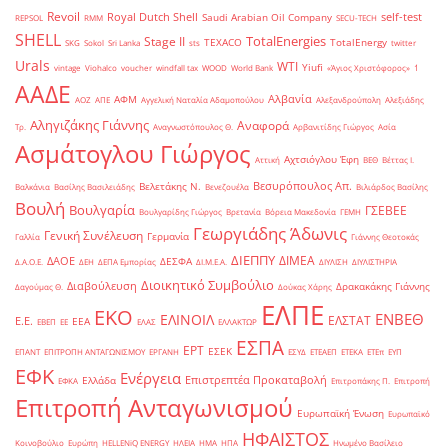
Revoil
Royal Dutch Shell
self-test
Saudi Arabian Oil Company
REPSOL
RMM
SECU-TECH
SHELL
TotalEnergies
Stage II
TEXACO
TotalEnergy
SKG
Sokol
Sri Lanka
sts
twitter
Urals
WTI
Yiufi
vintage
Viohalco
voucher
windfall tax
WOOD
World Bank
«Άγιος Χριστόφορος»
΄1
ΑΑΔΕ
Αλβανία
ΑΦΜ
ΑΟΖ
ΑΠΕ
Αγγελική Ναταλία Αδαμοπούλου
Αλεξανδρούπολη
Αλεξιάδης
Αληγιζάκης Γιάννης
Αναφορά
Τρ.
Αναγνωστόπουλος Θ.
Αρβανιτίδης Γιώργος
Ασία
Ασμάτογλου Γιώργος
Αχτσιόγλου Έφη
Αττική
ΒΕΘ
Βέττας Ι.
Βεσυρόπουλος Απ.
Βελετάκης Ν.
Βαλκάνια
Βασίλης Βασιλειάδης
Βενεζουέλα
Βιλιάρδος Βασίλης
Βουλή
Βουλγαρία
ΓΣΕΒΕΕ
Βουλγαρίδης Γιώργος
Βρετανία
Βόρεια Μακεδονία
ΓΕΜΗ
Γεωργιάδης Άδωνις
Γενική Συνέλευση
Γερμανία
Γαλλία
Γιάννης Θεοτοκάς
ΔΙΕΠΠΥ
ΔΙΜΕΑ
ΔΑΟΕ
ΔΕΣΦΑ
Δ.Α.Ο.Ε.
ΔΕΗ
ΔΕΠΑ Εμπορίας
ΔΙ.Μ.Ε.Α.
ΔΙΥΛΙΣΗ
ΔΙΥΛΙΣΤΗΡΙΑ
Διοικητικό Συμβούλιο
Διαβούλευση
Δρακακάκης Γιάννης
Δαγούμας Θ.
Δούκας Χάρης
ΕΛΠΕ
ΕΚΟ
ΕΝΒΕΘ
ΕΛΙΝΟΙΛ
ΕΛΣΤΑΤ
Ε.Ε.
ΕΕΑ
ΕΒΕΠ
ΕΕ
ΕΛΑΣ
ΕΛΛΑΚΤΩΡ
ΕΣΠΑ
ΕΡΤ
ΕΣΕΚ
ΕΠΑΝΤ
ΕΠΙΤΡΟΠΗ ΑΝΤΑΓΩΝΙΣΜΟΥ
ΕΡΓΑΝΗ
ΕΣΥΔ
ΕΤΕΑΕΠ
ΕΤΕΚΑ
ΕΤΕπ
ΕΥΠ
ΕΦΚ
Ενέργεια
Επιστρεπτέα Προκαταβολή
Ελλάδα
ΕΦΚΑ
Επιτροπάκης Π.
Επιτροπή
Επιτροπή Ανταγωνισμού
Ευρωπαϊκή Ένωση
Ευρωπαϊκό
ΗΦΑΙΣΤΟΣ
Κοινοβούλιο
Ευρώπη
ΗELLENiQ ENERGY
ΗΛΕΙΑ
ΗΜΑ
ΗΠΑ
Ηνωμένο Βασίλειο