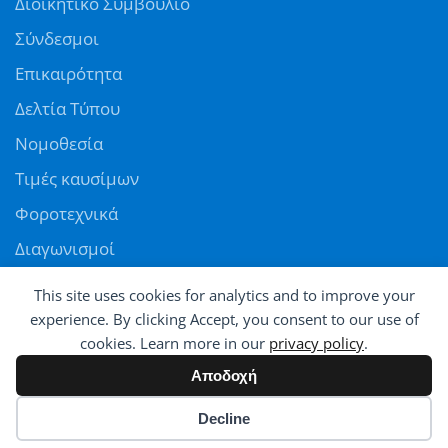
Διοικητικό Συμβούλιο
Σύνδεσμοι
Επικαιρότητα
Δελτία Τύπου
Νομοθεσία
Τιμές καυσίμων
Φοροτεχνικά
Διαγωνισμοί
Αγγελίες
This site uses cookies for analytics and to improve your
Θέσεις εργασίας
experience. By clicking Accept, you consent to our use of
cookies. Learn more in our
privacy policy
.
ΠΑΝΕΛΛΗΝΙΑ ΟΜΟΣΠΟΝΔΙΑ ΠΡΑΤΗΡΙΟΥΧΩΝ ΕΜΠΟΡΩΝ ΚΑΥΣΙΜΩΝ
Αποδοχή
© All rights reserved - Powered by
Avatar
Cookie preferences
Decline
2026