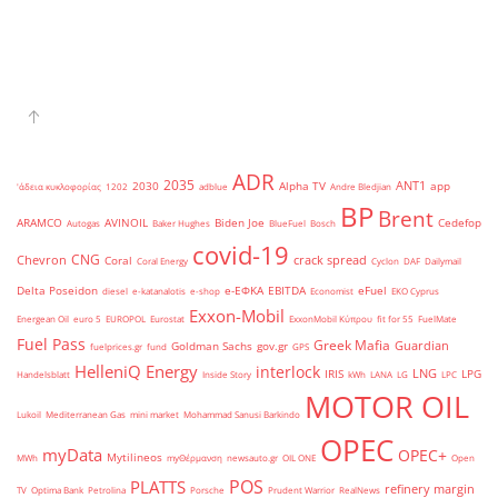
ADR
2035
ANT1
2030
Alpha TV
app
'άδεια κυκλοφορίας
1202
adblue
Andre Bledjian
BP
Brent
ARAMCO
AVINOIL
Biden Joe
Cedefop
Autogas
Baker Hughes
BlueFuel
Bosch
covid-19
CNG
Chevron
crack spread
Coral
Coral Energy
Cyclon
DAF
Dailymail
Delta Poseidon
e-ΕΦΚΑ
EBITDA
eFuel
diesel
e-katanalotis
e-shop
Economist
EKO Cyprus
Exxon-Mobil
Energean Oil
euro 5
EUROPOL
Eurostat
ExxonMobil Κύπρου
fit for 55
FuelMate
Fuel Pass
Greek Mafia
Guardian
Goldman Sachs
gov.gr
fuelprices.gr
fund
GPS
HelleniQ Energy
interlock
LNG
IRIS
LPG
Handelsblatt
Inside Story
kWh
LANA
LG
LPC
MOTOR OIL
Lukoil
Mediterranean Gas
mini market
Mohammad Sanusi Barkindo
OPEC
myData
OPEC+
Mytilineos
MWh
myΘέρμανση
newsauto.gr
OIL ONE
Open
POS
PLATTS
refinery margin
TV
Optima Bank
Petrolina
Porsche
Prudent Warrior
RealNews