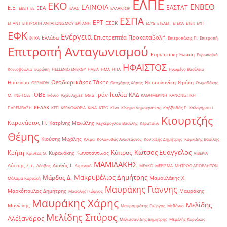
ΕΛΠΕ
ΕΚΟ
ΕΝΒΕΘ
ΕΛΙΝΟΙΛ
ΕΛΣΤΑΤ
Ε.Ε.
ΕΕΑ
ΕΒΕΠ
ΕΕ
ΕΛΑΣ
ΕΛΛΑΚΤΩΡ
ΕΣΠΑ
ΕΡΤ
ΕΣΕΚ
ΕΠΑΝΤ
ΕΠΙΤΡΟΠΗ ΑΝΤΑΓΩΝΙΣΜΟΥ
ΕΡΓΑΝΗ
ΕΣΥΔ
ΕΤΕΑΕΠ
ΕΤΕΚΑ
ΕΤΕπ
ΕΥΠ
ΕΦΚ
Ενέργεια
Επιστρεπτέα Προκαταβολή
Ελλάδα
ΕΦΚΑ
Επιτροπάκης Π.
Επιτροπή
Επιτροπή Ανταγωνισμού
Ευρωπαϊκή Ένωση
Ευρωπαϊκό
ΗΦΑΙΣΤΟΣ
Κοινοβούλιο
Ευρώπη
ΗELLENiQ ENERGY
ΗΛΕΙΑ
ΗΜΑ
ΗΠΑ
Ηνωμένο Βασίλειο
Θεοδωρικάκος Τάκης
Ηράκλειο
Θεσσαλονίκη
Θράκη
ΘΕΡΜΟΙΛ
Θεοχάρης Χάρης
Θωμαδάκης
Ιταλία
ΙΟΒΕ
Ιράν
ΚΑΔ
Μ.
ΙΝΕ-ΓΣΕΕ
Ικόνιο
Ιλχάν Αχμέτ
Ινδία
ΚΑΘΗΜΕΡΙΝΗ
ΚΑΝΟΝΙΣΤΙΚΗ
ΚΕΔΑΚ
ΠΑΡΕΜΒΑΣΗ
ΚΕΠ
ΚΕΡΔΟΦΟΡΙΑ
ΚΙΝΑ
ΚΤΕΟ
Κίνα
Κίνημα Δημοκρατίας
Καββαθάς Γ.
Καλογήρου Ι.
Κιουρτζής
Καρανάσιος Π.
Κατρίνης Μανώλης
Κεγκέρογλου Βασίλης
Κερατσίνι
Θέμης
Κιούσης Μιχάλης
Κλίμα
Κολοκυθάς Αναστάσιος
Κονταξής Δημήτρης
Κορκίδης Βασίλης
Κώτσος Ευάγγελος
Κύπρος
Κρήτη
Κυρανάκης Κωνσταντίνος
Κρίντας Θ.
ΛΙΒΕΡΙΑ
ΜΑΜΙΔΑΚΗΣ
Λάτσης Σπ.
Λιανός Ι.
Λέσβος
Λιμενικό
ΜΕΛΚΟ
ΜΕΡΙΣΜΑ
ΜΗΤΡΩΟ ΑΠΟΒΛΗΤΩΝ
Μακρυβέλιος Δημήτρης
Μάρδας Δ.
Μαμουλάκης Χ.
Μάλαμα Κυριακή
Μαυράκης Γιάννης
Μαρκόπουλος Δημήτρης
Μαυράκης
Μασαλής Γιώργος
Μαυράκης Χάρης
Μελίδης
Μανώλης
Μαυρομμάτης Γιώργος
Μεθάνιο
Μελίδης Σπύρος
Αλέξανδρος
Μελισσανίδης Δημήτρης
Μερελής Κυριάκος