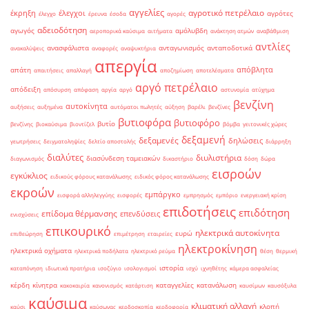
αγγελίες
αγροτικό πετρέλαιο
έκρηξη
έλεγχοι
αγρότες
έλεγχο
έρευνα
έσοδα
αγορές
αδειοδότηση
αγωγός
αμόλυβδη
αεροπορικά καύσιμα
αιτήματα
ανάκτηση ατμών
αναβάθμιση
αντλίες
ανασφάλιστα
ανταγωνισμός
ανταποδοτικά
ανακαλύψεις
αναφορές
αναψυκτήρια
απεργία
απόβλητα
απάτη
απαιτήσεις
απαλλαγή
αποζημίωση
αποτελέσματα
αργό πετρέλαιο
απόδειξη
απόσυρση
απόφαση
αργία
αργό
αστυνομία
ατύχημα
βενζίνη
αυτοκίνητα
αυξήσεις
αυξημένα
αυτόματοι πωλητές
αύξηση
βαρέλι
βενζίνες
βυτιοφόρα
βυτιοφόρο
βυτίο
βενζίνης
βιοκαύσιμα
βιοντίζελ
βόμβα
γειτονικές χώρες
δεξαμενή
δεξαμενές
δηλώσεις
γεωτρήσεις
δειγματοληψίες
δελτίο αποστολής
διάρρηξη
διαλύτες
διυλιστήρια
διασύνδεση ταμειακών
διαγωνισμός
δικαστήριο
δόση
δώρα
εισροών
εγκύκλιος
ειδικούς φόρους κατανάλωσης
ειδικός φόρος κατανάλωσης
εκροών
εμπάργκο
εισφορά αλληλεγγύης
εισφορές
εμπρησμός
εμπόριο
ενεργειακή κρίση
επιδοτήσεις
επιδότηση
επίδομα θέρμανσης
επενδύσεις
ενισχύσεις
επικουρικό
ηλεκτρικά αυτοκίνητα
ευρώ
επιθεώρηση
επιμέτρηση
εταιρείες
ηλεκτροκίνηση
ηλεκτρικά οχήματα
ηλεκτρικά ποδήλατα
ηλεκτρικό ρεύμα
θέση
θερμική
ιστορία
καταπόνηση
ιδιωτικά πρατήρια
ισοζύγιο
ισολογισμοί
ισχύ
ιχνηθέτης
κάμερα ασφαλείας
κέρδη
κίνητρα
καταγγελίες
κατανάλωση
κακοκαιρία
κανονισμός
κατάρτιση
καυσίμων
καυσόξυλα
καύσιμα
κλιματική αλλαγή
κλοπή
καύσι
καύσωνας
κερδοσκοπία
κερδοφορία