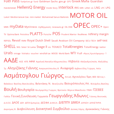
Fuel Pass
Greek Mafia
Guardian
Goldman Sachs
gov.gr
fuelprices.gr
fund
GPS
HelleniQ Energy
interlock
LNG
IRIS
LPG
Handelsblatt
Inside Story
kWh
LANA
LG
LPC
MOTOR OIL
Lukoil
Mediterranean Gas
mini market
Mohammad Sanusi Barkindo
OPEC
myData
OPEC+
Mytilineos
MWh
myΘέρμανση
newsauto.gr
OIL ONE
Open
POS
PLATTS
refinery margin
TV
Optima Bank
Petrolina
Porsche
Prudent Warrior
RealNews
Revoil
Royal Dutch Shell
self-test
Saudi Arabian Oil Company
REPSOL
RMM
SECU-TECH
SHELL
TotalEnergies
Stage II
TEXACO
TotalEnergy
SKG
Sokol
Sri Lanka
sts
twitter
Urals
WTI
Yiufi
vintage
Viohalco
voucher
windfall tax
WOOD
World Bank
«Άγιος Χριστόφορος»
΄1
ΑΑΔΕ
Αλβανία
ΑΦΜ
ΑΟΖ
ΑΠΕ
Αγγελική Ναταλία Αδαμοπούλου
Αλεξανδρούπολη
Αλεξιάδης
Αληγιζάκης Γιάννης
Αναφορά
Τρ.
Αναγνωστόπουλος Θ.
Αρβανιτίδης Γιώργος
Ασία
Ασμάτογλου Γιώργος
Αχτσιόγλου Έφη
Αττική
ΒΕΘ
Βέττας Ι.
Βεσυρόπουλος Απ.
Βελετάκης Ν.
Βαλκάνια
Βασίλης Βασιλειάδης
Βενεζουέλα
Βιλιάρδος Βασίλης
Βουλή
Βουλγαρία
ΓΣΕΒΕΕ
Βουλγαρίδης Γιώργος
Βρετανία
Βόρεια Μακεδονία
ΓΕΜΗ
Γεωργιάδης Άδωνις
Γενική Συνέλευση
Γερμανία
Γαλλία
Γιάννης Θεοτοκάς
ΔΙΕΠΠΥ
ΔΙΜΕΑ
ΔΑΟΕ
ΔΕΣΦΑ
Δ.Α.Ο.Ε.
ΔΕΗ
ΔΕΠΑ Εμπορίας
ΔΙ.Μ.Ε.Α.
ΔΙΥΛΙΣΗ
ΔΙΥΛΙΣΤΗΡΙΑ
Διοικητικό Συμβούλιο
Διαβούλευση
Δρακακάκης Γιάννης
Δαγούμας Θ.
Δούκας Χάρης