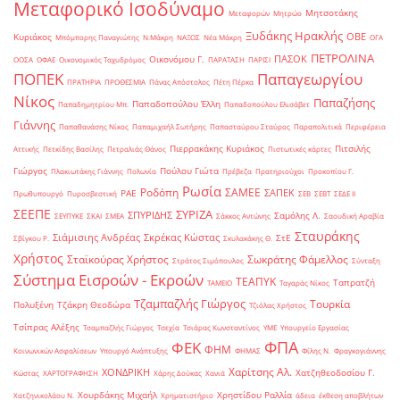
Μεταφορικό Ισοδύναμο
Μητσοτάκης
Μεταφορών
Μητρώο
Ξυδάκης Ηρακλής
ΟΒΕ
Κυριάκος
Μπόμπορης Παναγιώτης
Ν.Μάκρη
ΝΑΞΟΣ
Νέα Μάκρη
ΟΓΑ
ΠΕΤΡΟΛΙΝΑ
ΠΑΣΟΚ
Οικονόμου Γ.
ΟΟΣΑ
ΟΦΑΕ
Οικονομικός Ταχυδρόμος
ΠΑΡΑΤΑΣΗ
ΠΑΡΙΣΙ
ΠΟΠΕΚ
Παπαγεωργίου
ΠΡΑΤΗΡΙΑ
ΠΡΟΘΕΣΜΙΑ
Πάνας Απόστολος
Πέτη Πέρκα
Νίκος
Παπαζήσης
Παπαδοπούλου Έλλη
Παπαδημητρίου Μπ.
Παπαδοπούλου Ελισάβετ
Γιάννης
Παπαθανάσης Νίκος
Παπαμιχαήλ Σωτήρης
Παπασταύρου Σταύρος
Παραπολιτικά
Περιφέρεια
Πιερρακάκης Κυριάκος
Πιτσιλής
Αττικής
Πετκίδης Βασίλης
Πετραλιάς Θάνος
Πιστωτικές κάρτες
Γιώργος
Πούλου Γιώτα
Πλακιωτάκης Γιάννης
Πολωνία
Πρέβεζα
Πρατηριούχοι
Προκοπίου Γ.
Ρωσία
Ροδόπη
ΣΑΜΕΕ
ΣΑΠΕΚ
ΡΑΕ
Πρωθυπουργό
Πυροσβεστική
ΣΕΒ
ΣΕΒΤ
ΣΕΔΕ ΙΙ
ΣΕΕΠΕ
ΣΥΡΙΖΑ
ΣΠΥΡΙΔΗΣ
Σαμόλης Λ.
ΣΕΥΠΥΚΕ
ΣΚΑΙ
ΣΜΕΑ
Σάκκος Αντώνης
Σαουδική Αραβία
Σταυράκης
Σιάμισιης Ανδρέας
Σκρέκας Κώστας
ΣτΕ
Σβίγκου Ρ.
Σκυλακάκης Θ.
Χρήστος
Σταϊκούρας Χρήστος
Σωκράτης Φάμελλος
Στράτος Σιμόπουλος
Σύνταξη
Σύστημα Εισροών - Εκροών
ΤΕΑΠΥΚ
Ταπρατζή
ΤΑΜΕΙΟ
Ταγαράς Νίκος
Τζαμπαζλής Γιώργος
Τουρκία
Πολυξένη
Τζάκρη Θεοδώρα
Τζιόλας Χρήστος
Τσίπρας Αλέξης
Τσαμπαζλής Γιώργος
Τσεχία
Τσιάρας Κωνσταντίνος
ΥΜΕ
Υπουργείο Εργασίας
ΦΠΑ
ΦΕΚ
ΦΗΜ
Κοινωνικών Ασφαλίσεων
Υπουργό Ανάπτυξης
ΦΗΜΑΣ
Φίλης Ν.
Φραγκογιάννης
Χαρίτσης Αλ.
ΧΟΝΔΡΙΚΗ
Χατζηθεοδοσίου Γ.
Κώστας
ΧΑΡΤΟΓΡΑΦΗΣΗ
Χάρης Δούκας
Χανιά
Χουρδάκης Μιχαήλ
Χρηστίδου Ραλλία
Χατζηνικολάου Ν.
Χρηματιστήριο
άδεια
έκθεση αποβλήτων