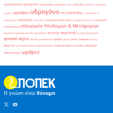
τιμοκατάλογοι χονδρικής
τιμολόγηση
τιμολόγιο
τολουόλη
τιμών
τράπεζες
τροπολογία
υδρογόνο
υγραέριο
υπ. Ανάπτυξης
τσιγάρο
υπ. Εργασίας
υπ.
υπερκέρδη
υπουργείο Ανάπτυξης
υπουργείο
Οικονομικών
υποτροφίες
υπουργείο Ενέργειας
υπουργείο Υποδομών & Μεταφορών
Οικονομικών
φορτιστές
φορτηγά
φορολογία
φορολογικά έσοδα
φορολόγηση
φυσικές καταστροφές
φυσικό αέριο
φόροι
φωτιά
φόρος άνθρακα
φωτοβολταϊκά
φόρος
φόρους
φόρτιση
ψηφιακό
ψηφιακή κάρτα εργασίας
χρονοκαθυστέρηση
ψηφιακά εργαλεία
ωράριο
πελατολόγιο