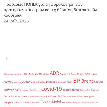
Προτάσεις ΠΟΠΕΚ για τη φορολόγηση των
πρατηρίων καυσίμων και τη θέσπιση διατακτικών
καυσίμων
24 Ιούλ. 2026
ADR
2035
ANT1
2030
Alpha TV
app
'άδεια κυκλοφορίας
1202
adblue
Andre Bledjian
BP
Brent
ARAMCO
AVINOIL
Biden Joe
Cedefop
Autogas
Baker Hughes
BlueFuel
Bosch
covid-19
CNG
Chevron
crack spread
Coral
Coral Energy
Cyclon
DAF
Dailymail
Delta Poseidon
e-ΕΦΚΑ
EBITDA
eFuel
diesel
e-katanalotis
e-shop
Economist
EKO Cyprus
Exxon-Mobil
Energean Oil
euro 5
EUROPOL
Eurostat
ExxonMobil Κύπρου
fit for 55
FuelMate