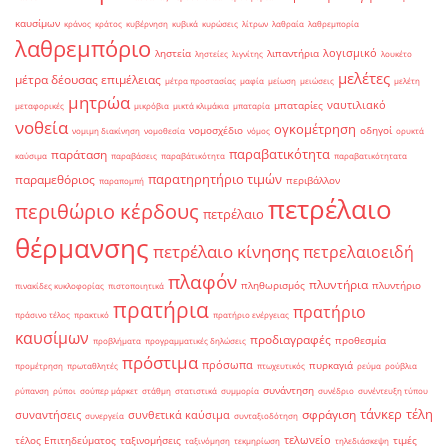
καυσίμων
κράνος
κράτος
κυβέρνηση
κυβικά
κυρώσεις
λίτρων
λαθραία
λαθρεμπορία
λαθρεμπόριο
λογισμικό
ληστεία
λιπαντήρια
ληστείες
λιγνίτης
λουκέτο
μελέτες
μέτρα δέουσας επιμέλειας
μέτρα προστασίας
μαφία
μείωση
μειώσεις
μελέτη
μητρώα
ναυτιλιακό
μπαταρίες
μεταφορικές
μικρόβια
μικτά κλιμάκια
μπαταρία
νοθεία
ογκομέτρηση
νομοσχέδιο
οδηγοί
νομιμη διακίνηση
νομοθεσία
νόμος
ορυκτά
παραβατικότητα
παράταση
καύσιμα
παραβάσεις
παραβάτικότητα
παραβατικότητατα
παρατηρητήριο τιμών
παραμεθόριος
περιβάλλον
παραπομπή
πετρέλαιο
περιθώριο κέρδους
πετρέλαιο
θέρμανσης
πετρέλαιο κίνησης
πετρελαιοειδή
πλαφόν
πλυντήρια
πληθωρισμός
πλυντήριο
πινακίδες κυκλοφορίας
πιστοποιητικά
πρατήρια
πρατήριο
πράσινο τέλος
πρακτικό
πρατήριο ενέργειας
καυσίμων
προδιαγραφές
προθεσμία
προβλήματα
προγραμματικές δηλώσεις
πρόστιμα
πρόσωπα
πυρκαγιά
προμέτρηση
πρωταθλητές
πτωχευτικός
ρεύμα
ρούβλια
συνάντηση
ρύπανση
ρύποι
σούπερ μάρκετ
στάθμη
στατιστικά
συμμορία
συνέδριο
συνέντευξη τύπου
τάνκερ
τέλη
σφράγιση
συναντήσεις
συνθετικά καύσιμα
συνεργεία
συνταξιοδότηση
τελωνείο
τέλος Επιτηδεύματος
ταξινομήσεις
τιμές
ταξινόμηση
τεκμηρίωση
τηλεδιάσκεψη