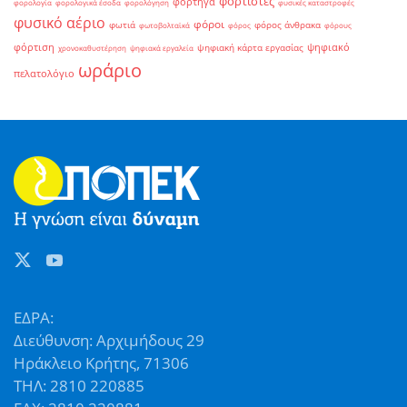
φορτιστές
φορτηγά
φορολογία
φορολογικά έσοδα
φορολόγηση
φυσικές καταστροφές
φυσικό αέριο
φόροι
φωτιά
φόρος άνθρακα
φωτοβολταϊκά
φόρος
φόρους
φόρτιση
ψηφιακό
ψηφιακή κάρτα εργασίας
χρονοκαθυστέρηση
ψηφιακά εργαλεία
ωράριο
πελατολόγιο
ΕΔΡΑ:
Διεύθυνση: Αρχιμήδους 29
Ηράκλειο Κρήτης, 71306
ΤΗΛ: 2810 220885