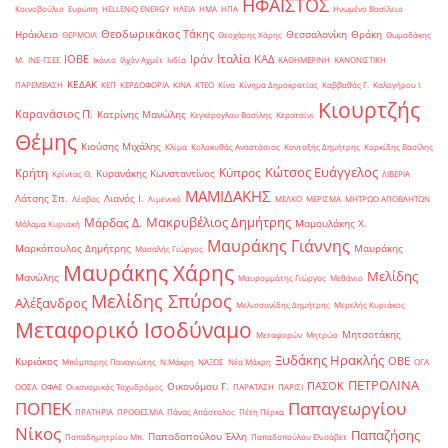
ΗΦΑΙΣΤΟΣ
Κοινοβούλιο
Ευρώπη
ΗELLENiQ ENERGY
ΗΛΕΙΑ
ΗΜΑ
ΗΠΑ
Ηνωμένο Βασίλειο
Θεοδωρικάκος Τάκης
Ηράκλειο
Θεσσαλονίκη
Θράκη
ΘΕΡΜΟΙΛ
Θεοχάρης Χάρης
Θωμαδάκης
Ιταλία
ΙΟΒΕ
Ιράν
ΚΑΔ
Μ.
ΙΝΕ-ΓΣΕΕ
Ικόνιο
Ιλχάν Αχμέτ
Ινδία
ΚΑΘΗΜΕΡΙΝΗ
ΚΑΝΟΝΙΣΤΙΚΗ
ΚΕΔΑΚ
ΠΑΡΕΜΒΑΣΗ
ΚΕΠ
ΚΕΡΔΟΦΟΡΙΑ
ΚΙΝΑ
ΚΤΕΟ
Κίνα
Κίνημα Δημοκρατίας
Καββαθάς Γ.
Καλογήρου Ι.
Κιουρτζής
Καρανάσιος Π.
Κατρίνης Μανώλης
Κεγκέρογλου Βασίλης
Κερατσίνι
Θέμης
Κιούσης Μιχάλης
Κλίμα
Κολοκυθάς Αναστάσιος
Κονταξής Δημήτρης
Κορκίδης Βασίλης
Κώτσος Ευάγγελος
Κύπρος
Κρήτη
Κυρανάκης Κωνσταντίνος
Κρίντας Θ.
ΛΙΒΕΡΙΑ
ΜΑΜΙΔΑΚΗΣ
Λάτσης Σπ.
Λιανός Ι.
Λέσβος
Λιμενικό
ΜΕΛΚΟ
ΜΕΡΙΣΜΑ
ΜΗΤΡΩΟ ΑΠΟΒΛΗΤΩΝ
Μακρυβέλιος Δημήτρης
Μάρδας Δ.
Μαμουλάκης Χ.
Μάλαμα Κυριακή
Μαυράκης Γιάννης
Μαρκόπουλος Δημήτρης
Μαυράκης
Μασαλής Γιώργος
Μαυράκης Χάρης
Μελίδης
Μανώλης
Μαυρομμάτης Γιώργος
Μεθάνιο
Μελίδης Σπύρος
Αλέξανδρος
Μελισσανίδης Δημήτρης
Μερελής Κυριάκος
Μεταφορικό Ισοδύναμο
Μητσοτάκης
Μεταφορών
Μητρώο
Ξυδάκης Ηρακλής
ΟΒΕ
Κυριάκος
Μπόμπορης Παναγιώτης
Ν.Μάκρη
ΝΑΞΟΣ
Νέα Μάκρη
ΟΓΑ
ΠΕΤΡΟΛΙΝΑ
ΠΑΣΟΚ
Οικονόμου Γ.
ΟΟΣΑ
ΟΦΑΕ
Οικονομικός Ταχυδρόμος
ΠΑΡΑΤΑΣΗ
ΠΑΡΙΣΙ
ΠΟΠΕΚ
Παπαγεωργίου
ΠΡΑΤΗΡΙΑ
ΠΡΟΘΕΣΜΙΑ
Πάνας Απόστολος
Πέτη Πέρκα
Νίκος
Παπαζήσης
Παπαδοπούλου Έλλη
Παπαδημητρίου Μπ.
Παπαδοπούλου Ελισάβετ