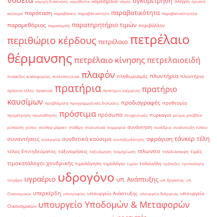
ογκομέτρηση
νομοσχέδιο
οδηγοί
νομιμη διακίνηση
νομοθεσία
νόμος
ορυκτά
παραβατικότητα
παράταση
καύσιμα
παραβάσεις
παραβάτικότητα
παραβατικότητατα
παρατηρητήριο τιμών
παραμεθόριος
περιβάλλον
παραπομπή
πετρέλαιο
περιθώριο κέρδους
πετρέλαιο
θέρμανσης
πετρέλαιο κίνησης
πετρελαιοειδή
πλαφόν
πλυντήρια
πληθωρισμός
πλυντήριο
πινακίδες κυκλοφορίας
πιστοποιητικά
πρατήρια
πρατήριο
πράσινο τέλος
πρακτικό
πρατήριο ενέργειας
καυσίμων
προδιαγραφές
προθεσμία
προβλήματα
προγραμματικές δηλώσεις
πρόστιμα
πρόσωπα
πυρκαγιά
προμέτρηση
πρωταθλητές
πτωχευτικός
ρεύμα
ρούβλια
συνάντηση
ρύπανση
ρύποι
σούπερ μάρκετ
στάθμη
στατιστικά
συμμορία
συνέδριο
συνέντευξη τύπου
τάνκερ
τέλη
σφράγιση
συναντήσεις
συνθετικά καύσιμα
συνεργεία
συνταξιοδότηση
τελωνείο
τέλος Επιτηδεύματος
ταξινομήσεις
τιμές
ταξινόμηση
τεκμηρίωση
τηλεδιάσκεψη
τιμοκατάλογοι χονδρικής
τιμολόγηση
τιμολόγιο
τολουόλη
τιμών
τράπεζες
τροπολογία
υδρογόνο
υγραέριο
υπ. Ανάπτυξης
τσιγάρο
υπ. Εργασίας
υπ.
υπερκέρδη
υπουργείο Ανάπτυξης
υπουργείο
Οικονομικών
υποτροφίες
υπουργείο Ενέργειας
υπουργείο Υποδομών & Μεταφορών
Οικονομικών