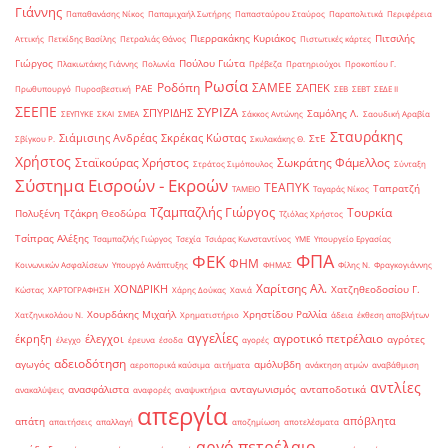
Γιάννης
Παπαθανάσης Νίκος
Παπαμιχαήλ Σωτήρης
Παπασταύρου Σταύρος
Παραπολιτικά
Περιφέρεια
Πιερρακάκης Κυριάκος
Πιτσιλής
Αττικής
Πετκίδης Βασίλης
Πετραλιάς Θάνος
Πιστωτικές κάρτες
Γιώργος
Πούλου Γιώτα
Πλακιωτάκης Γιάννης
Πολωνία
Πρέβεζα
Πρατηριούχοι
Προκοπίου Γ.
Ρωσία
Ροδόπη
ΣΑΜΕΕ
ΣΑΠΕΚ
ΡΑΕ
Πρωθυπουργό
Πυροσβεστική
ΣΕΒ
ΣΕΒΤ
ΣΕΔΕ ΙΙ
ΣΕΕΠΕ
ΣΥΡΙΖΑ
ΣΠΥΡΙΔΗΣ
Σαμόλης Λ.
ΣΕΥΠΥΚΕ
ΣΚΑΙ
ΣΜΕΑ
Σάκκος Αντώνης
Σαουδική Αραβία
Σταυράκης
Σιάμισιης Ανδρέας
Σκρέκας Κώστας
ΣτΕ
Σβίγκου Ρ.
Σκυλακάκης Θ.
Χρήστος
Σταϊκούρας Χρήστος
Σωκράτης Φάμελλος
Στράτος Σιμόπουλος
Σύνταξη
Σύστημα Εισροών - Εκροών
ΤΕΑΠΥΚ
Ταπρατζή
ΤΑΜΕΙΟ
Ταγαράς Νίκος
Τζαμπαζλής Γιώργος
Τουρκία
Πολυξένη
Τζάκρη Θεοδώρα
Τζιόλας Χρήστος
Τσίπρας Αλέξης
Τσαμπαζλής Γιώργος
Τσεχία
Τσιάρας Κωνσταντίνος
ΥΜΕ
Υπουργείο Εργασίας
ΦΠΑ
ΦΕΚ
ΦΗΜ
Κοινωνικών Ασφαλίσεων
Υπουργό Ανάπτυξης
ΦΗΜΑΣ
Φίλης Ν.
Φραγκογιάννης
Χαρίτσης Αλ.
ΧΟΝΔΡΙΚΗ
Χατζηθεοδοσίου Γ.
Κώστας
ΧΑΡΤΟΓΡΑΦΗΣΗ
Χάρης Δούκας
Χανιά
Χουρδάκης Μιχαήλ
Χρηστίδου Ραλλία
Χατζηνικολάου Ν.
Χρηματιστήριο
άδεια
έκθεση αποβλήτων
αγγελίες
αγροτικό πετρέλαιο
έκρηξη
έλεγχοι
αγρότες
έλεγχο
έρευνα
έσοδα
αγορές
αδειοδότηση
αγωγός
αμόλυβδη
αεροπορικά καύσιμα
αιτήματα
ανάκτηση ατμών
αναβάθμιση
αντλίες
ανασφάλιστα
ανταγωνισμός
ανταποδοτικά
ανακαλύψεις
αναφορές
αναψυκτήρια
απεργία
απόβλητα
απάτη
απαιτήσεις
απαλλαγή
αποζημίωση
αποτελέσματα
αργό πετρέλαιο