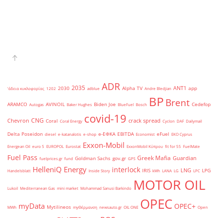
ADR
2035
ANT1
2030
Alpha TV
app
'άδεια κυκλοφορίας
1202
adblue
Andre Bledjian
BP
Brent
ARAMCO
AVINOIL
Biden Joe
Cedefop
Autogas
Baker Hughes
BlueFuel
Bosch
covid-19
CNG
Chevron
crack spread
Coral
Coral Energy
Cyclon
DAF
Dailymail
Delta Poseidon
e-ΕΦΚΑ
EBITDA
eFuel
diesel
e-katanalotis
e-shop
Economist
EKO Cyprus
Exxon-Mobil
Energean Oil
euro 5
EUROPOL
Eurostat
ExxonMobil Κύπρου
fit for 55
FuelMate
Fuel Pass
Greek Mafia
Guardian
Goldman Sachs
gov.gr
fuelprices.gr
fund
GPS
HelleniQ Energy
interlock
LNG
IRIS
LPG
Handelsblatt
Inside Story
kWh
LANA
LG
LPC
MOTOR OIL
Lukoil
Mediterranean Gas
mini market
Mohammad Sanusi Barkindo
OPEC
myData
OPEC+
Mytilineos
MWh
myΘέρμανση
newsauto.gr
OIL ONE
Open