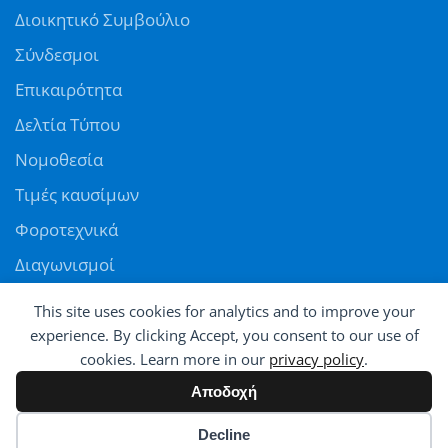
Διοικητικό Συμβούλιο
Σύνδεσμοι
Επικαιρότητα
Δελτία Τύπου
Νομοθεσία
Τιμές καυσίμων
Φοροτεχνικά
Διαγωνισμοί
Αγγελίες
This site uses cookies for analytics and to improve your
Θέσεις εργασίας
experience. By clicking Accept, you consent to our use of
cookies. Learn more in our
privacy policy
.
ΠΑΝΕΛΛΗΝΙΑ ΟΜΟΣΠΟΝΔΙΑ ΠΡΑΤΗΡΙΟΥΧΩΝ ΕΜΠΟΡΩΝ ΚΑΥΣΙΜΩΝ
Αποδοχή
© All rights reserved - Powered by
Avatar
Cookie preferences
Decline