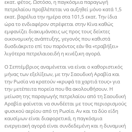
εκατ. φέτος. Ωστόσο, η παγκόσμια παραγωγή
πετρελαίου προβλέπεται να αυξηθεί μόνο κατά 1,5
εκατ. βαρέλια την ημέρα στα 101,5 εκατ. Την ίδια
ώρα το ενδιαφέρον στρέφεται στην Κίνα καθώς
εμφανίζει διακυμάνσεις ως προς τους δείκτες
οικονομικής ανάπτυξης, γεγονός που καθιστά
δυσδιάκριτο επί του παρόντος εάν θα «τραβήξει»
λιγότερα πετρελαιοειδή η κινέζικη αγορά.
Ο Σεπτέμβριος αναμένεται να είναι ο καθοριστικός
μήνας των εξελίξεων, με την Σαουδική Αραβία και
την Ρωσία να κρατούν «κρυφά τα χαρτιά τους» για
την μετέπειτα πορεία που θα ακολουθήσουν. Η
μείωση της παραγωγής πετρελαίου από τη Σαουδική
Αραβία φαίνεται να συνδέεται με τους περιορισμούς
φυσικού αερίου από τη Ρωσία. Αν και τα δύο είδη
καυσίμων είναι διαφορετικά, η παγκόσμια
ενεργειακή αγορά είναι συνδεδεμένη και η δυναμική