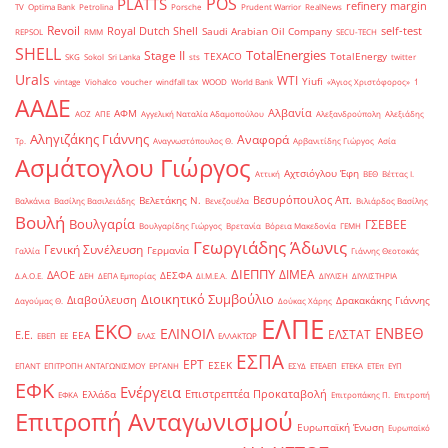
POS
PLATTS
refinery margin
TV
Optima Bank
Petrolina
Porsche
Prudent Warrior
RealNews
Revoil
Royal Dutch Shell
self-test
Saudi Arabian Oil Company
REPSOL
RMM
SECU-TECH
SHELL
TotalEnergies
Stage II
TEXACO
TotalEnergy
SKG
Sokol
Sri Lanka
sts
twitter
Urals
WTI
Yiufi
vintage
Viohalco
voucher
windfall tax
WOOD
World Bank
«Άγιος Χριστόφορος»
΄1
ΑΑΔΕ
Αλβανία
ΑΦΜ
ΑΟΖ
ΑΠΕ
Αγγελική Ναταλία Αδαμοπούλου
Αλεξανδρούπολη
Αλεξιάδης
Αληγιζάκης Γιάννης
Αναφορά
Τρ.
Αναγνωστόπουλος Θ.
Αρβανιτίδης Γιώργος
Ασία
Ασμάτογλου Γιώργος
Αχτσιόγλου Έφη
Αττική
ΒΕΘ
Βέττας Ι.
Βεσυρόπουλος Απ.
Βελετάκης Ν.
Βαλκάνια
Βασίλης Βασιλειάδης
Βενεζουέλα
Βιλιάρδος Βασίλης
Βουλή
Βουλγαρία
ΓΣΕΒΕΕ
Βουλγαρίδης Γιώργος
Βρετανία
Βόρεια Μακεδονία
ΓΕΜΗ
Γεωργιάδης Άδωνις
Γενική Συνέλευση
Γερμανία
Γαλλία
Γιάννης Θεοτοκάς
ΔΙΕΠΠΥ
ΔΙΜΕΑ
ΔΑΟΕ
ΔΕΣΦΑ
Δ.Α.Ο.Ε.
ΔΕΗ
ΔΕΠΑ Εμπορίας
ΔΙ.Μ.Ε.Α.
ΔΙΥΛΙΣΗ
ΔΙΥΛΙΣΤΗΡΙΑ
Διοικητικό Συμβούλιο
Διαβούλευση
Δρακακάκης Γιάννης
Δαγούμας Θ.
Δούκας Χάρης
ΕΛΠΕ
ΕΚΟ
ΕΝΒΕΘ
ΕΛΙΝΟΙΛ
ΕΛΣΤΑΤ
Ε.Ε.
ΕΕΑ
ΕΒΕΠ
ΕΕ
ΕΛΑΣ
ΕΛΛΑΚΤΩΡ
ΕΣΠΑ
ΕΡΤ
ΕΣΕΚ
ΕΠΑΝΤ
ΕΠΙΤΡΟΠΗ ΑΝΤΑΓΩΝΙΣΜΟΥ
ΕΡΓΑΝΗ
ΕΣΥΔ
ΕΤΕΑΕΠ
ΕΤΕΚΑ
ΕΤΕπ
ΕΥΠ
ΕΦΚ
Ενέργεια
Επιστρεπτέα Προκαταβολή
Ελλάδα
ΕΦΚΑ
Επιτροπάκης Π.
Επιτροπή
Επιτροπή Ανταγωνισμού
Ευρωπαϊκή Ένωση
Ευρωπαϊκό