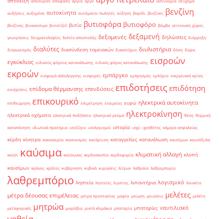
απόδειξη
απόσυρση
απόφαση
αργία
αργό
αστυνομία
ατύχημα
βενζίνη
αυτοκίνητα
αυξήσεις
αυξημένα
αυτόματοι πωλητές
αύξηση
βαρέλι
βενζίνες
βυτιοφόρα
βυτιοφόρο
βυτίο
βενζίνης
βιοκαύσιμα
βιοντίζελ
βόμβα
γειτονικές χώρες
δεξαμενή
δεξαμενές
δηλώσεις
γεωτρήσεις
δειγματοληψίες
δελτίο αποστολής
διάρρηξη
διαλύτες
διυλιστήρια
διασύνδεση ταμειακών
διαγωνισμός
δικαστήριο
δόση
δώρα
εισροών
εγκύκλιος
ειδικούς φόρους κατανάλωσης
ειδικός φόρος κατανάλωσης
εκροών
εμπάργκο
εισφορά αλληλεγγύης
εισφορές
εμπρησμός
εμπόριο
ενεργειακή κρίση
επιδοτήσεις
επιδότηση
επίδομα θέρμανσης
επενδύσεις
ενισχύσεις
επικουρικό
ηλεκτρικά αυτοκίνητα
ευρώ
επιθεώρηση
επιμέτρηση
εταιρείες
ηλεκτροκίνηση
ηλεκτρικά οχήματα
ηλεκτρικά ποδήλατα
ηλεκτρικό ρεύμα
θέση
θερμική
ιστορία
καταπόνηση
ιδιωτικά πρατήρια
ισοζύγιο
ισολογισμοί
ισχύ
ιχνηθέτης
κάμερα ασφαλείας
κέρδη
κίνητρα
καταγγελίες
κατανάλωση
κακοκαιρία
κανονισμός
κατάρτιση
καυσίμων
καυσόξυλα
καύσιμα
κλιματική αλλαγή
κλοπή
καύσι
καύσωνας
κερδοσκοπία
κερδοφορία
καυσίμων
κράνος
κράτος
κυβέρνηση
κυβικά
κυρώσεις
λίτρων
λαθραία
λαθρεμπορία
λαθρεμπόριο
λογισμικό
ληστεία
λιπαντήρια
ληστείες
λιγνίτης
λουκέτο
μελέτες
μέτρα δέουσας επιμέλειας
μέτρα προστασίας
μαφία
μείωση
μειώσεις
μελέτη
μητρώα
ναυτιλιακό
μπαταρίες
μεταφορικές
μικρόβια
μικτά κλιμάκια
μπαταρία
νοθεία