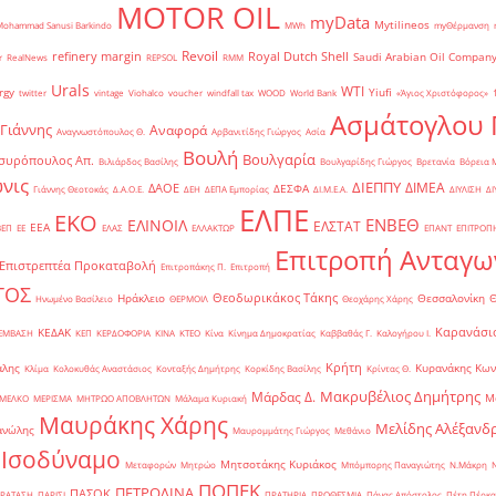
MOTOR OIL
myData
Mytilineos
Mohammad Sanusi Barkindo
MWh
myΘέρμανση
Revoil
refinery margin
Royal Dutch Shell
Saudi Arabian Oil Compan
r
RealNews
REPSOL
RMM
Urals
WTI
rgy
Yiufi
twitter
vintage
Viohalco
voucher
windfall tax
WOOD
World Bank
«Άγιος Χριστόφορος»
΄
Ασμάτογλου 
 Γιάννης
Αναφορά
Αναγνωστόπουλος Θ.
Αρβανιτίδης Γιώργος
Ασία
Βουλή
Βουλγαρία
συρόπουλος Απ.
Βιλιάρδος Βασίλης
Βουλγαρίδης Γιώργος
Βρετανία
Βόρεια 
νις
ΔΙΕΠΠΥ
ΔΙΜΕΑ
ΔΑΟΕ
ΔΕΣΦΑ
Γιάννης Θεοτοκάς
Δ.Α.Ο.Ε.
ΔΕΗ
ΔΕΠΑ Εμπορίας
ΔΙ.Μ.Ε.Α.
ΔΙΥΛΙΣΗ
ΔΙ
ΕΛΠΕ
ΕΚΟ
ΕΝΒΕΘ
ΕΛΙΝΟΙΛ
ΕΛΣΤΑΤ
ΕΕΑ
ΒΕΠ
ΕΕ
ΕΛΑΣ
ΕΛΛΑΚΤΩΡ
ΕΠΑΝΤ
ΕΠΙΤΡΟΠ
Επιτροπή Ανταγω
Επιστρεπτέα Προκαταβολή
Επιτροπάκης Π.
Επιτροπή
ΤΟΣ
Θεοδωρικάκος Τάκης
Ηράκλειο
Θεσσαλονίκη
Ηνωμένο Βασίλειο
ΘΕΡΜΟΙΛ
Θεοχάρης Χάρης
Καρανάσιο
ΚΕΔΑΚ
ΡΕΜΒΑΣΗ
ΚΕΠ
ΚΕΡΔΟΦΟΡΙΑ
ΚΙΝΑ
ΚΤΕΟ
Κίνα
Κίνημα Δημοκρατίας
Καββαθάς Γ.
Καλογήρου Ι.
Κρήτη
άλης
Κυρανάκης Κων
Κλίμα
Κολοκυθάς Αναστάσιος
Κονταξής Δημήτρης
Κορκίδης Βασίλης
Κρίντας Θ.
Μακρυβέλιος Δημήτρης
Μάρδας Δ.
Μ
ΜΕΛΚΟ
ΜΕΡΙΣΜΑ
ΜΗΤΡΩΟ ΑΠΟΒΛΗΤΩΝ
Μάλαμα Κυριακή
Μαυράκης Χάρης
Μελίδης Αλέξανδ
ανώλης
Μαυρομμάτης Γιώργος
Μεθάνιο
 Ισοδύναμο
Μητσοτάκης Κυριάκος
Μεταφορών
Μητρώο
Μπόμπορης Παναγιώτης
Ν.Μάκρη
ΠΟΠΕΚ
ΠΕΤΡΟΛΙΝΑ
ΠΑΣΟΚ
ΡΑΤΑΣΗ
ΠΑΡΙΣΙ
ΠΡΑΤΗΡΙΑ
ΠΡΟΘΕΣΜΙΑ
Πάνας Απόστολος
Πέτη Πέρκα