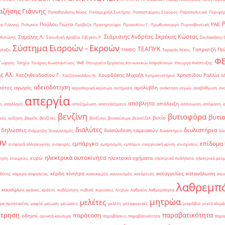
ζήσης Γιάννης
Παπαθανάσης Νίκος
Παπαμιχαήλ Σωτήρης
Παπασταύρου Σταύρος
Παραπολιτικά
Περιφέρ
Πούλου Γιώτα
ΡΑΕ
ς Γιάννης
Πολωνία
Πρέβεζα
Πρατηριούχοι
Προκοπίου Γ.
Πρωθυπουργό
Πυροσβεστική
Σιάμισιης Ανδρέας
Σκρέκας Κώστας
Σαμόλης Λ.
 Αντώνης
Σαουδική Αραβία
Σβίγκου Ρ.
Σκυλακάκης 
Σύστημα Εισροών - Εκροών
ΤΕΑΠΥΚ
Ταπρατζή Πο
νταξη
ΤΑΜΕΙΟ
Ταγαράς Νίκος
Φ
Γιώργος
Τσεχία
Τσιάρας Κωνσταντίνος
ΥΜΕ
Υπουργείο Εργασίας Κοινωνικών Ασφαλίσεων
Υπουργό Ανάπτυξης
ς Αλ.
Χατζηθεοδοσίου Γ.
Χουρδάκης Μιχαήλ
Χρηστίδου Ραλλία
Χατζηνικολάου Ν.
Χρηματιστήριο
ά
αδειοδότηση
ρότες
αγωγός
αμόλυβδη
αεροπορικά καύσιμα
αιτήματα
ανάκτηση ατμών
αναβάθμιση
αν
απεργία
απόβλητα
απόδειξη
ς
απαλλαγή
αποζημίωση
αποτελέσματα
απόσυρση
απόφαση
βενζίνη
βυτιοφόρα
βυτι
βυτίο
τές
αύξηση
βαρέλι
βενζίνες
βενζίνης
βιοκαύσιμα
βιοντίζελ
διαλύτες
διυλιστήρια
δηλώσεις
διασύνδεση ταμειακών
διάρρηξη
διαγωνισμός
δικαστήριο
δό
ών
επίδομα
εμπάργκο
εισφορά αλληλεγγύης
εισφορές
εμπρησμός
εμπόριο
ενεργειακή κρίση
ενισχύσεις
ηλεκτρικά αυτοκίνητα
ευρώ
ηλεκτρικά οχήματα
ρηση
εταιρείες
ηλεκτρικά ποδήλατα
ηλεκτρικό ρεύ
κέρδη
κίνητρα
καταγγελίες
κατανάλωση
θέτης
κάμερα ασφαλείας
κακοκαιρία
κανονισμός
κατάρτιση
καυ
λαθρεμπ
 καυσίμων
κράνος
κράτος
κυβέρνηση
κυβικά
κυρώσεις
λίτρων
λαθραία
λαθρεμπορία
μητρώα
μελέτες
ρα προστασίας
μαφία
μείωση
μειώσεις
μελέτη
μεταφορικές
μικρόβια
μικτά κλιμά
έτρηση
παραβατικότητα
παράταση
οδηγοί
ορυκτά καύσιμα
παραβάσεις
παραβάτικότητα
παρα