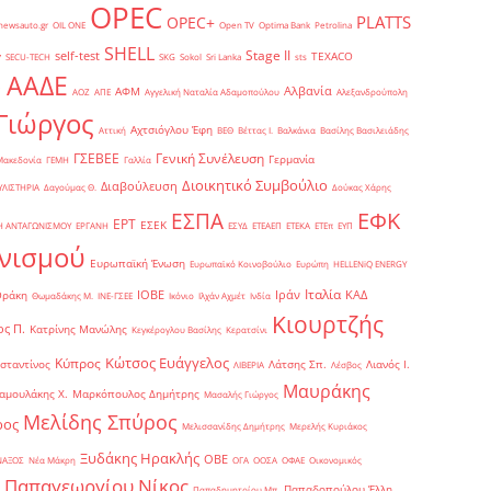
OPEC
PLATTS
OPEC+
newsauto.gr
OIL ONE
Open TV
Optima Bank
Petrolina
SHELL
Stage II
self-test
y
TEXACO
SECU-TECH
SKG
Sokol
Sri Lanka
sts
ΑΑΔΕ
Αλβανία
ΑΦΜ
1
ΑΟΖ
ΑΠΕ
Αγγελική Ναταλία Αδαμοπούλου
Αλεξανδρούπολη
Γιώργος
Αχτσιόγλου Έφη
Αττική
ΒΕΘ
Βέττας Ι.
Βαλκάνια
Βασίλης Βασιλειάδης
Γενική Συνέλευση
ΓΣΕΒΕΕ
Γερμανία
Μακεδονία
ΓΕΜΗ
Γαλλία
Διοικητικό Συμβούλιο
Διαβούλευση
ΥΛΙΣΤΗΡΙΑ
Δαγούμας Θ.
Δούκας Χάρης
ΕΦΚ
ΕΣΠΑ
ΕΡΤ
ΕΣΕΚ
Η ΑΝΤΑΓΩΝΙΣΜΟΥ
ΕΡΓΑΝΗ
ΕΣΥΔ
ΕΤΕΑΕΠ
ΕΤΕΚΑ
ΕΤΕπ
ΕΥΠ
νισμού
Ευρωπαϊκή Ένωση
Ευρωπαϊκό Κοινοβούλιο
Ευρώπη
ΗELLENiQ ENERGY
Ιταλία
ΙΟΒΕ
Ιράν
ΚΑΔ
Θράκη
Θωμαδάκης Μ.
ΙΝΕ-ΓΣΕΕ
Ικόνιο
Ιλχάν Αχμέτ
Ινδία
Κιουρτζής
ς Π.
Κατρίνης Μανώλης
Κεγκέρογλου Βασίλης
Κερατσίνι
Κώτσος Ευάγγελος
Κύπρος
σταντίνος
Λάτσης Σπ.
Λιανός Ι.
ΛΙΒΕΡΙΑ
Λέσβος
Μαυράκης
αμουλάκης Χ.
Μαρκόπουλος Δημήτρης
Μασαλής Γιώργος
Μελίδης Σπύρος
ρος
Μελισσανίδης Δημήτρης
Μερελής Κυριάκος
Ξυδάκης Ηρακλής
ΟΒΕ
ΝΑΞΟΣ
Νέα Μάκρη
ΟΓΑ
ΟΟΣΑ
ΟΦΑΕ
Οικονομικός
Παπαγεωργίου Νίκος
Παπαδοπούλου Έλλη
Παπαδημητρίου Μπ.