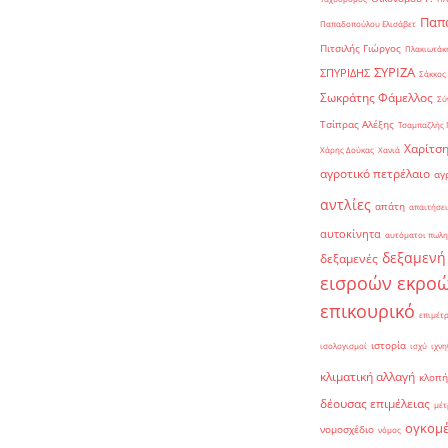
Παπα
Παπαδοπούλου Ελισάβετ
Πιτσιλής Γιώργος
Πλακιωτάκη
ΣΥΡΙΖΑ
ΣΠΥΡΙΔΗΣ
Σάκκος
Σωκράτης Φάμελλος
Σύ
Τσίπρας Αλέξης
Τσαμπαζλής 
Χαρίτση
Χάρης Δούκας
Χανιά
αγροτικό πετρέλαιο
αγ
αντλίες
απάτη
απαιτήσει
αυτοκίνητα
αυτόματοι πωλη
δεξαμενή
δεξαμενές
εισροών εκρο
επικουρικό
επιμέτ
ιστορία
ισολογισμοί
ισχύ
ιχνη
κλιματική αλλαγή
κλοπή
δέουσας επιμέλειας
μέτ
ογκομ
νομοσχέδιο
νόμος