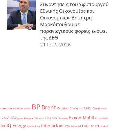
Συναντήσεις του Υφυπουργού
Εθνικής Οικονομίας και
Οικονομικών Δημήτρη
Μαρκόπουλου με
παραγωγικούς φορείς ενόψει
της ΔΕΘ
21 Ιούλ. 2026
BP
Brent
CNG
Chevron
Biden Joe
Cedefop
Coral
BlueFuel
Bosch
Coral
Exxon-Mobil
eFuel
t
EKO Cyprus
Energean Oil
euro 5
EUROPOL
Eurostat
ExxonMobil
lleniQ Energy
interlock
LNG
IRIS
LPG
Inside Story
kWh
LANA
LG
LPC
Lukoil