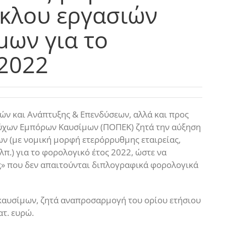
ύκλου εργασιών
μων για το
 2022
ών και Ανάπτυξης & Επενδύσεων, αλλά και προς
ύχων Εμπόρων Καυσίμων (ΠΟΠΕΚ) ζητά την αύξηση
ν (με νομική μορφή ετερόρρυθμης εταιρείας,
λπ.) για το φορολογικό έτος 2022, ώστε να
ς» που δεν απαιτούνται διπλογραφικά φορολογικά
 καυσίμων, ζητά αναπροσαρμογή του ορίου ετήσιου
ατ. ευρώ.