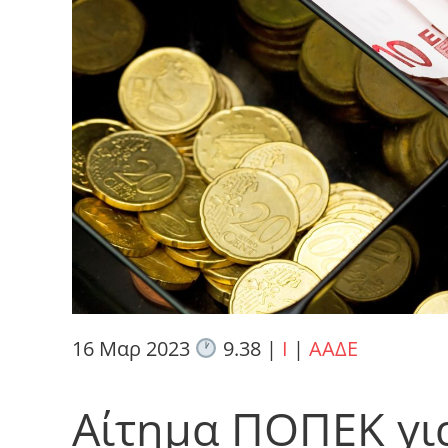
16 Μαρ 2023
9.38
|
I
|
ΑΑΔΕ
Αίτημα ΠΟΠΕΚ γι