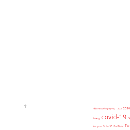
2030
'άδεια κυκλοφορίας
1202
covid-19
c
Energy
Fu
Κύπρου
fit for 55
FuelMate