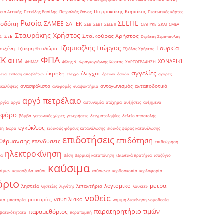
Πιερρακάκης Κυριάκος
εια Αττικής
Πετκίδης Βασίλης
Πετραλιάς Θάνος
Πιστωτικές κάρτες
Ρωσία
ΣΕΕΠΕ
Ροδόπη
ΣΑΜΕΕ
ΣΑΠΕΚ
ΣΕΒ
ΣΕΒΤ
ΣΕΔΕ ΙΙ
ΣΕΥΠΥΚΕ
ΣΚΑΙ
ΣΜΕΑ
Σταυράκης Χρήστος
Σταϊκούρας Χρήστος
ΣτΕ
Θ.
Στράτος Σιμόπουλος
Τζαμπαζλής Γιώργος
Τουρκία
λυξένη
Τζάκρη Θεοδώρα
Τζιόλας Χρήστος
ΦΠΑ
ΕΚ
ΦΗΜ
ΧΟΝΔΡΙΚΗ
ΦΗΜΑΣ
Φίλης Ν.
Φραγκογιάννης Κώστας
ΧΑΡΤΟΓΡΑΦΗΣΗ
αγγελίες
έκρηξη
έλεγχοι
δεια
έκθεση αποβλήτων
έλεγχο
έρευνα
έσοδα
αγορές
ανασφάλιστα
ανταγωνισμός
ανταποδοτικά
ακαλύψεις
αναφορές
αναψυκτήρια
αργό πετρέλαιο
αργία
αργό
αστυνομία
ατύχημα
αυξήσεις
αυξημένα
οφόρο
βόμβα
γειτονικές χώρες
γεωτρήσεις
δειγματοληψίες
δελτίο αποστολής
εγκύκλιος
ση
δώρα
ειδικούς φόρους κατανάλωσης
ειδικός φόρος κατανάλωσης
επιδοτήσεις
επιδότηση
 θέρμανσης
επενδύσεις
επιθεώρηση
ηλεκτροκίνηση
μα
θέση
θερμική καταπόνηση
ιδιωτικά πρατήρια
ισοζύγιο
καύσιμα
σίμων
καυσόξυλα
καύσι
καύσωνας
κερδοσκοπία
κερδοφορία
όριο
μέτρα
λογισμικό
ληστεία
λιπαντήρια
ληστείες
λιγνίτης
λουκέτο
νοθεία
ναυτιλιακό
μπαταρίες
κια
μπαταρία
νομιμη διακίνηση
νομοθεσία
παρατηρητήριο τιμών
παραμεθόριος
βατικότητατα
παραπομπή