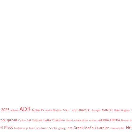
ADR
2035
ANT1
Alpha TV
app
ARAMCO
AVINOIL
adblue
Andre Bledjian
Autogas
Baker Hughes
rack spread
Delta Poseidon
e-ΕΦΚΑ
EBITDA
Cyclon
DAF
Dailymail
diesel
e-katanalotis
e-shop
Economis
He
el Pass
Greek Mafia
Guardian
Goldman Sachs
gov.gr
fuelprices.gr
fund
GPS
Handelsblatt