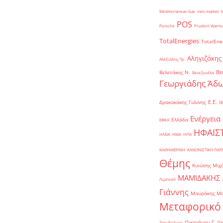
Mediterranean Gas
mini market
POS
Porsche
Prudent Warrio
TotalEnergies
TotalEne
Αληγιζάκης
Αλεξιάδης Τρ.
Βε
Βελετάκης Ν.
Βενεζουέλα
Γεωργιάδης Άδω
Ε.Ε.
Δρακακάκης Γιάννης
Ε
Ενέργεια
Ελλάδα
ΕΦΚΑ
ΗΦΑΙΣ
ΗΛΕΙΑ
ΗΜΑ
ΗΠΑ
ΚΑΘΗΜΕΡΙΝΗ
ΚΑΝΟΝΙΣΤΙΚΗ ΠΑ
Θέμης
Κιούσης Μιχ
ΜΑΜΙΔΑΚΗΣ
Λιμενικό
Γιάννης
Μαυράκης Μ
Μεταφορικό
Οικονόμου Γ.
Ταχυδρόμος
ΠΑ