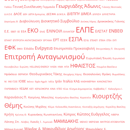
Γεωργιάδης Άδωνις
Γενική Συνέλευση
Γερμανία
Γαλλία
Γιάννης Θεοτοκάς
ΔΙΕΠΠΥ
ΔΙΜΕΑ
ΔΑΟΕ
ΔΕΣΦΑ
Δ.Α.Ο.Ε.
ΔΕΗ
ΔΕΠΑ Εμπορίας
ΔΙ.Μ.Ε.Α.
ΔΙΥΛΙΣΗ
ΔΙΥΛΙΣΤΗΡΙΑ
Διοικητικό Συμβούλιο
Διαβούλευση
Δρακακάκης Γιάννης
Δαγούμας Θ.
Δούκας Χάρης
ΕΛΠΕ
ΕΚΟ
ΕΝΒΕΘ
ΕΛΙΝΟΙΛ
ΕΛΣΤΑΤ
Ε.Ε.
ΕΕΑ
ΕΒΕΠ
ΕΕ
ΕΛΑΣ
ΕΛΛΑΚΤΩΡ
ΕΣΠΑ
ΕΡΤ
ΕΣΕΚ
ΕΠΑΝΤ
ΕΠΙΤΡΟΠΗ ΑΝΤΑΓΩΝΙΣΜΟΥ
ΕΡΓΑΝΗ
ΕΣΥΔ
ΕΤΕΑΕΠ
ΕΤΕΚΑ
ΕΤΕπ
ΕΥΠ
ΕΦΚ
Ενέργεια
Επιστρεπτέα Προκαταβολή
Ελλάδα
ΕΦΚΑ
Επιτροπάκης Π.
Επιτροπή
Επιτροπή Ανταγωνισμού
Ευρωπαϊκή Ένωση
Ευρωπαϊκό
ΗΦΑΙΣΤΟΣ
Κοινοβούλιο
Ευρώπη
ΗELLENiQ ENERGY
ΗΛΕΙΑ
ΗΜΑ
ΗΠΑ
Ηνωμένο Βασίλειο
Θεοδωρικάκος Τάκης
Ηράκλειο
Θεσσαλονίκη
Θράκη
ΘΕΡΜΟΙΛ
Θεοχάρης Χάρης
Θωμαδάκης
Ιταλία
ΙΟΒΕ
Ιράν
ΚΑΔ
Μ.
ΙΝΕ-ΓΣΕΕ
Ικόνιο
Ιλχάν Αχμέτ
Ινδία
ΚΑΘΗΜΕΡΙΝΗ
ΚΑΝΟΝΙΣΤΙΚΗ
ΚΕΔΑΚ
ΠΑΡΕΜΒΑΣΗ
ΚΕΠ
ΚΕΡΔΟΦΟΡΙΑ
ΚΙΝΑ
ΚΤΕΟ
Κίνα
Κίνημα Δημοκρατίας
Καββαθάς Γ.
Καλογήρου Ι.
Κιουρτζής
Καρανάσιος Π.
Κατρίνης Μανώλης
Κεγκέρογλου Βασίλης
Κερατσίνι
Θέμης
Κιούσης Μιχάλης
Κλίμα
Κολοκυθάς Αναστάσιος
Κονταξής Δημήτρης
Κορκίδης Βασίλης
Κώτσος Ευάγγελος
Κύπρος
Κρήτη
Κυρανάκης Κωνσταντίνος
Κρίντας Θ.
ΛΙΒΕΡΙΑ
ΜΑΜΙΔΑΚΗΣ
Λάτσης Σπ.
Λιανός Ι.
Λέσβος
Λιμενικό
ΜΕΛΚΟ
ΜΕΡΙΣΜΑ
ΜΗΤΡΩΟ ΑΠΟΒΛΗΤΩΝ
Μακρυβέλιος Δημήτρης
Μάρδας Δ.
Μαμουλάκης Χ.
Μάλαμα Κυριακή