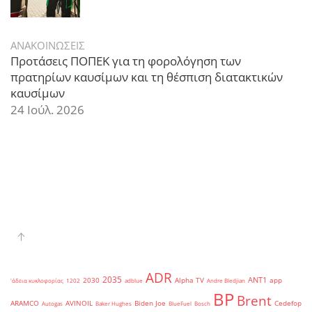
ΑΝΑΚΟΙΝΩΣΕΙΣ
Προτάσεις ΠΟΠΕΚ για τη φορολόγηση των
πρατηρίων καυσίμων και τη θέσπιση διατακτικών
καυσίμων
24 Ιούλ. 2026
ADR
2035
ANT1
2030
Alpha TV
app
'άδεια κυκλοφορίας
1202
adblue
Andre Bledjian
BP
Brent
ARAMCO
AVINOIL
Biden Joe
Cedefop
Autogas
Baker Hughes
BlueFuel
Bosch