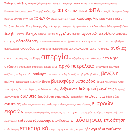
Τσίπρας Αλέξης
Τσαμπαζλής Γιώργος
Τσεχία
Τσιάρας Κωνσταντίνος
ΥΜΕ
Υπουργείο Εργασίας
ΦΠΑ
ΦΕΚ
ΦΗΜ
Κοινωνικών Ασφαλίσεων
Υπουργό Ανάπτυξης
ΦΗΜΑΣ
Φίλης Ν.
Φραγκογιάννης
Χαρίτσης Αλ.
ΧΟΝΔΡΙΚΗ
Χατζηθεοδοσίου Γ.
Κώστας
ΧΑΡΤΟΓΡΑΦΗΣΗ
Χάρης Δούκας
Χανιά
Χουρδάκης Μιχαήλ
Χρηστίδου Ραλλία
Χατζηνικολάου Ν.
Χρηματιστήριο
άδεια
έκθεση αποβλήτων
αγγελίες
αγροτικό πετρέλαιο
έκρηξη
έλεγχοι
αγρότες
έλεγχο
έρευνα
έσοδα
αγορές
αδειοδότηση
αγωγός
αμόλυβδη
αεροπορικά καύσιμα
αιτήματα
ανάκτηση ατμών
αναβάθμιση
αντλίες
ανασφάλιστα
ανταγωνισμός
ανταποδοτικά
ανακαλύψεις
αναφορές
αναψυκτήρια
απεργία
απόβλητα
απάτη
απαιτήσεις
απαλλαγή
αποζημίωση
αποτελέσματα
αργό πετρέλαιο
απόδειξη
απόσυρση
απόφαση
αργία
αργό
αστυνομία
ατύχημα
βενζίνη
αυτοκίνητα
αυξήσεις
αυξημένα
αυτόματοι πωλητές
αύξηση
βαρέλι
βενζίνες
βυτιοφόρα
βυτιοφόρο
βυτίο
βενζίνης
βιοκαύσιμα
βιοντίζελ
βόμβα
γειτονικές χώρες
δεξαμενή
δεξαμενές
δηλώσεις
γεωτρήσεις
δειγματοληψίες
δελτίο αποστολής
διάρρηξη
διαλύτες
διυλιστήρια
διασύνδεση ταμειακών
διαγωνισμός
δικαστήριο
δόση
δώρα
εισροών
εγκύκλιος
ειδικούς φόρους κατανάλωσης
ειδικός φόρος κατανάλωσης
εκροών
εμπάργκο
εισφορά αλληλεγγύης
εισφορές
εμπρησμός
εμπόριο
ενεργειακή κρίση
επιδοτήσεις
επιδότηση
επίδομα θέρμανσης
επενδύσεις
ενισχύσεις
επικουρικό
ηλεκτρικά αυτοκίνητα
ευρώ
επιθεώρηση
επιμέτρηση
εταιρείες