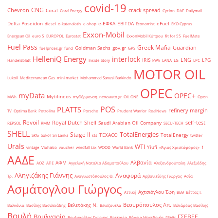
covid-19
CNG
Chevron
crack spread
Coral
Coral Energy
Cyclon
DAF
Dailymail
Delta Poseidon
e-ΕΦΚΑ
EBITDA
eFuel
diesel
e-katanalotis
e-shop
Economist
EKO Cyprus
Exxon-Mobil
Energean Oil
euro 5
EUROPOL
Eurostat
ExxonMobil Κύπρου
fit for 55
FuelMate
Fuel Pass
Greek Mafia
Guardian
Goldman Sachs
gov.gr
fuelprices.gr
fund
GPS
HelleniQ Energy
interlock
LNG
IRIS
LPG
Handelsblatt
Inside Story
kWh
LANA
LG
LPC
MOTOR OIL
Lukoil
Mediterranean Gas
mini market
Mohammad Sanusi Barkindo
OPEC
myData
OPEC+
Mytilineos
MWh
myΘέρμανση
newsauto.gr
OIL ONE
Open
POS
PLATTS
refinery margin
TV
Optima Bank
Petrolina
Porsche
Prudent Warrior
RealNews
Revoil
Royal Dutch Shell
self-test
Saudi Arabian Oil Company
REPSOL
RMM
SECU-TECH
SHELL
TotalEnergies
Stage II
TEXACO
TotalEnergy
SKG
Sokol
Sri Lanka
sts
twitter
Urals
WTI
Yiufi
vintage
Viohalco
voucher
windfall tax
WOOD
World Bank
«Άγιος Χριστόφορος»
΄1
ΑΑΔΕ
Αλβανία
ΑΦΜ
ΑΟΖ
ΑΠΕ
Αγγελική Ναταλία Αδαμοπούλου
Αλεξανδρούπολη
Αλεξιάδης
Αληγιζάκης Γιάννης
Αναφορά
Τρ.
Αναγνωστόπουλος Θ.
Αρβανιτίδης Γιώργος
Ασία
Ασμάτογλου Γιώργος
Αχτσιόγλου Έφη
Αττική
ΒΕΘ
Βέττας Ι.
Βεσυρόπουλος Απ.
Βελετάκης Ν.
Βαλκάνια
Βασίλης Βασιλειάδης
Βενεζουέλα
Βιλιάρδος Βασίλης
Βουλή
Βουλγαρία
ΓΣΕΒΕΕ
Βουλγαρίδης Γιώργος
Βρετανία
Βόρεια Μακεδονία
ΓΕΜΗ