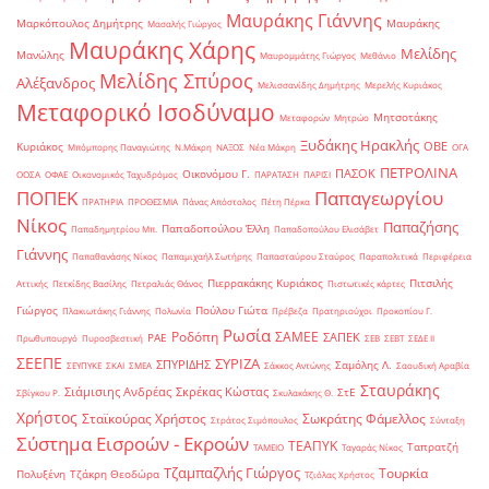
Μαυράκης Γιάννης
Μαρκόπουλος Δημήτρης
Μαυράκης
Μασαλής Γιώργος
Μαυράκης Χάρης
Μελίδης
Μανώλης
Μαυρομμάτης Γιώργος
Μεθάνιο
Μελίδης Σπύρος
Αλέξανδρος
Μελισσανίδης Δημήτρης
Μερελής Κυριάκος
Μεταφορικό Ισοδύναμο
Μητσοτάκης
Μεταφορών
Μητρώο
Ξυδάκης Ηρακλής
ΟΒΕ
Κυριάκος
Μπόμπορης Παναγιώτης
Ν.Μάκρη
ΝΑΞΟΣ
Νέα Μάκρη
ΟΓΑ
ΠΕΤΡΟΛΙΝΑ
ΠΑΣΟΚ
Οικονόμου Γ.
ΟΟΣΑ
ΟΦΑΕ
Οικονομικός Ταχυδρόμος
ΠΑΡΑΤΑΣΗ
ΠΑΡΙΣΙ
ΠΟΠΕΚ
Παπαγεωργίου
ΠΡΑΤΗΡΙΑ
ΠΡΟΘΕΣΜΙΑ
Πάνας Απόστολος
Πέτη Πέρκα
Νίκος
Παπαζήσης
Παπαδοπούλου Έλλη
Παπαδημητρίου Μπ.
Παπαδοπούλου Ελισάβετ
Γιάννης
Παπαθανάσης Νίκος
Παπαμιχαήλ Σωτήρης
Παπασταύρου Σταύρος
Παραπολιτικά
Περιφέρεια
Πιερρακάκης Κυριάκος
Πιτσιλής
Αττικής
Πετκίδης Βασίλης
Πετραλιάς Θάνος
Πιστωτικές κάρτες
Γιώργος
Πούλου Γιώτα
Πλακιωτάκης Γιάννης
Πολωνία
Πρέβεζα
Πρατηριούχοι
Προκοπίου Γ.
Ρωσία
Ροδόπη
ΣΑΜΕΕ
ΣΑΠΕΚ
ΡΑΕ
Πρωθυπουργό
Πυροσβεστική
ΣΕΒ
ΣΕΒΤ
ΣΕΔΕ ΙΙ
ΣΕΕΠΕ
ΣΥΡΙΖΑ
ΣΠΥΡΙΔΗΣ
Σαμόλης Λ.
ΣΕΥΠΥΚΕ
ΣΚΑΙ
ΣΜΕΑ
Σάκκος Αντώνης
Σαουδική Αραβία
Σταυράκης
Σιάμισιης Ανδρέας
Σκρέκας Κώστας
ΣτΕ
Σβίγκου Ρ.
Σκυλακάκης Θ.
Χρήστος
Σταϊκούρας Χρήστος
Σωκράτης Φάμελλος
Στράτος Σιμόπουλος
Σύνταξη
Σύστημα Εισροών - Εκροών
ΤΕΑΠΥΚ
Ταπρατζή
ΤΑΜΕΙΟ
Ταγαράς Νίκος
Τζαμπαζλής Γιώργος
Τουρκία
Πολυξένη
Τζάκρη Θεοδώρα
Τζιόλας Χρήστος