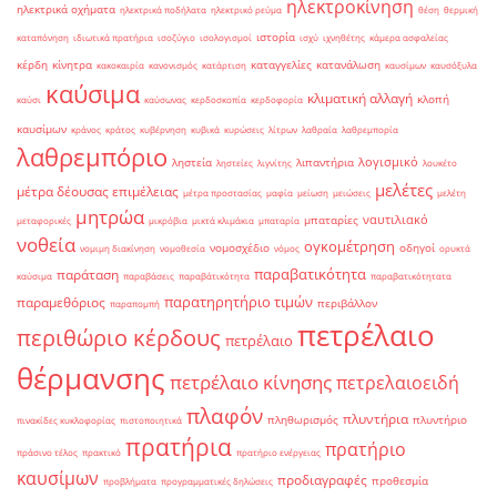
ηλεκτροκίνηση
ηλεκτρικά οχήματα
ηλεκτρικά ποδήλατα
ηλεκτρικό ρεύμα
θέση
θερμική
ιστορία
καταπόνηση
ιδιωτικά πρατήρια
ισοζύγιο
ισολογισμοί
ισχύ
ιχνηθέτης
κάμερα ασφαλείας
κέρδη
κίνητρα
καταγγελίες
κατανάλωση
κακοκαιρία
κανονισμός
κατάρτιση
καυσίμων
καυσόξυλα
καύσιμα
κλιματική αλλαγή
κλοπή
καύσι
καύσωνας
κερδοσκοπία
κερδοφορία
καυσίμων
κράνος
κράτος
κυβέρνηση
κυβικά
κυρώσεις
λίτρων
λαθραία
λαθρεμπορία
λαθρεμπόριο
λογισμικό
ληστεία
λιπαντήρια
ληστείες
λιγνίτης
λουκέτο
μελέτες
μέτρα δέουσας επιμέλειας
μέτρα προστασίας
μαφία
μείωση
μειώσεις
μελέτη
μητρώα
ναυτιλιακό
μπαταρίες
μεταφορικές
μικρόβια
μικτά κλιμάκια
μπαταρία
νοθεία
ογκομέτρηση
νομοσχέδιο
οδηγοί
νομιμη διακίνηση
νομοθεσία
νόμος
ορυκτά
παραβατικότητα
παράταση
καύσιμα
παραβάσεις
παραβάτικότητα
παραβατικότητατα
παρατηρητήριο τιμών
παραμεθόριος
περιβάλλον
παραπομπή
πετρέλαιο
περιθώριο κέρδους
πετρέλαιο
θέρμανσης
πετρέλαιο κίνησης
πετρελαιοειδή
πλαφόν
πλυντήρια
πληθωρισμός
πλυντήριο
πινακίδες κυκλοφορίας
πιστοποιητικά
πρατήρια
πρατήριο
πράσινο τέλος
πρακτικό
πρατήριο ενέργειας
καυσίμων
προδιαγραφές
προθεσμία
προβλήματα
προγραμματικές δηλώσεις