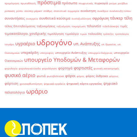
πρόστιμα
πρόσωπα
πυρκαγιά
προμέτρηση
πρωταθλητές
πτωχευτικός
ρεύμα
ρούβλια
συνάντηση
ρύπανση
ρύποι
σούπερ μάρκετ
στάθμη
στατιστικά
συμμορία
συνέδριο
συνέντευξη τύπου
τάνκερ
τέλη
σφράγιση
συναντήσεις
συνθετικά καύσιμα
συνεργεία
συνταξιοδότηση
τελωνείο
τέλος Επιτηδεύματος
ταξινομήσεις
τιμές
ταξινόμηση
τεκμηρίωση
τηλεδιάσκεψη
τιμοκατάλογοι χονδρικής
τιμολόγηση
τιμολόγιο
τολουόλη
τιμών
τράπεζες
τροπολογία
υδρογόνο
υγραέριο
υπ. Ανάπτυξης
τσιγάρο
υπ. Εργασίας
υπ.
υπερκέρδη
υπουργείο Ανάπτυξης
υπουργείο
Οικονομικών
υποτροφίες
υπουργείο Ενέργειας
υπουργείο Υποδομών & Μεταφορών
Οικονομικών
φορτιστές
φορτηγά
φορολογία
φορολογικά έσοδα
φορολόγηση
φυσικές καταστροφές
φυσικό αέριο
φόροι
φωτιά
φόρος άνθρακα
φωτοβολταϊκά
φόρος
φόρους
φόρτιση
ψηφιακό
ψηφιακή κάρτα εργασίας
χρονοκαθυστέρηση
ψηφιακά εργαλεία
ωράριο
πελατολόγιο