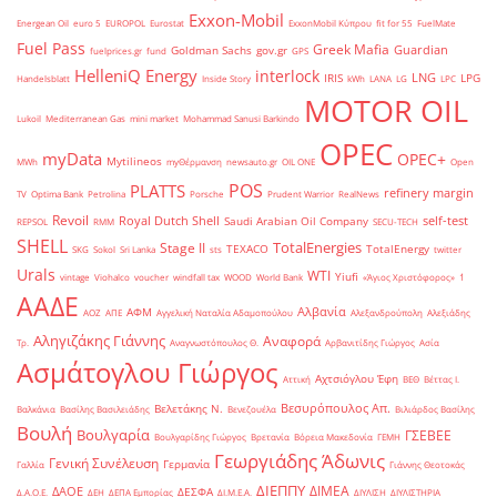
Exxon-Mobil
Energean Oil
euro 5
EUROPOL
Eurostat
ExxonMobil Κύπρου
fit for 55
FuelMate
Fuel Pass
Greek Mafia
Guardian
Goldman Sachs
gov.gr
fuelprices.gr
fund
GPS
HelleniQ Energy
interlock
LNG
IRIS
LPG
Handelsblatt
Inside Story
kWh
LANA
LG
LPC
MOTOR OIL
Lukoil
Mediterranean Gas
mini market
Mohammad Sanusi Barkindo
OPEC
myData
OPEC+
Mytilineos
MWh
myΘέρμανση
newsauto.gr
OIL ONE
Open
POS
PLATTS
refinery margin
TV
Optima Bank
Petrolina
Porsche
Prudent Warrior
RealNews
Revoil
Royal Dutch Shell
self-test
Saudi Arabian Oil Company
REPSOL
RMM
SECU-TECH
SHELL
TotalEnergies
Stage II
TEXACO
TotalEnergy
SKG
Sokol
Sri Lanka
sts
twitter
Urals
WTI
Yiufi
vintage
Viohalco
voucher
windfall tax
WOOD
World Bank
«Άγιος Χριστόφορος»
΄1
ΑΑΔΕ
Αλβανία
ΑΦΜ
ΑΟΖ
ΑΠΕ
Αγγελική Ναταλία Αδαμοπούλου
Αλεξανδρούπολη
Αλεξιάδης
Αληγιζάκης Γιάννης
Αναφορά
Τρ.
Αναγνωστόπουλος Θ.
Αρβανιτίδης Γιώργος
Ασία
Ασμάτογλου Γιώργος
Αχτσιόγλου Έφη
Αττική
ΒΕΘ
Βέττας Ι.
Βεσυρόπουλος Απ.
Βελετάκης Ν.
Βαλκάνια
Βασίλης Βασιλειάδης
Βενεζουέλα
Βιλιάρδος Βασίλης
Βουλή
Βουλγαρία
ΓΣΕΒΕΕ
Βουλγαρίδης Γιώργος
Βρετανία
Βόρεια Μακεδονία
ΓΕΜΗ
Γεωργιάδης Άδωνις
Γενική Συνέλευση
Γερμανία
Γαλλία
Γιάννης Θεοτοκάς
ΔΙΕΠΠΥ
ΔΙΜΕΑ
ΔΑΟΕ
ΔΕΣΦΑ
Δ.Α.Ο.Ε.
ΔΕΗ
ΔΕΠΑ Εμπορίας
ΔΙ.Μ.Ε.Α.
ΔΙΥΛΙΣΗ
ΔΙΥΛΙΣΤΗΡΙΑ