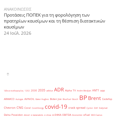
ΑΝΑΚΟΙΝΩΣΕΙΣ
Προτάσεις ΠΟΠΕΚ για τη φορολόγηση των
πρατηρίων καυσίμων και τη θέσπιση διατακτικών
καυσίμων
24 Ιούλ. 2026
ADR
2035
ANT1
2030
Alpha TV
app
'άδεια κυκλοφορίας
1202
adblue
Andre Bledjian
BP
Brent
ARAMCO
AVINOIL
Biden Joe
Cedefop
Autogas
Baker Hughes
BlueFuel
Bosch
covid-19
CNG
Chevron
crack spread
Coral
Coral Energy
Cyclon
DAF
Dailymail
Delta Poseidon
e-ΕΦΚΑ
EBITDA
eFuel
diesel
e-katanalotis
e-shop
Economist
EKO Cyprus