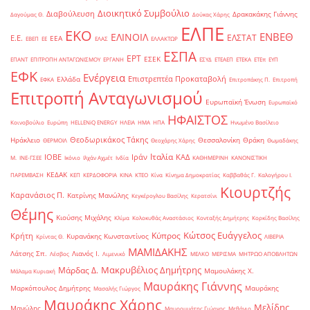
Διοικητικό Συμβούλιο
Διαβούλευση
Δρακακάκης Γιάννης
Δαγούμας Θ.
Δούκας Χάρης
ΕΛΠΕ
ΕΚΟ
ΕΝΒΕΘ
ΕΛΙΝΟΙΛ
ΕΛΣΤΑΤ
Ε.Ε.
ΕΕΑ
ΕΒΕΠ
ΕΕ
ΕΛΑΣ
ΕΛΛΑΚΤΩΡ
ΕΣΠΑ
ΕΡΤ
ΕΣΕΚ
ΕΠΑΝΤ
ΕΠΙΤΡΟΠΗ ΑΝΤΑΓΩΝΙΣΜΟΥ
ΕΡΓΑΝΗ
ΕΣΥΔ
ΕΤΕΑΕΠ
ΕΤΕΚΑ
ΕΤΕπ
ΕΥΠ
ΕΦΚ
Ενέργεια
Επιστρεπτέα Προκαταβολή
Ελλάδα
ΕΦΚΑ
Επιτροπάκης Π.
Επιτροπή
Επιτροπή Ανταγωνισμού
Ευρωπαϊκή Ένωση
Ευρωπαϊκό
ΗΦΑΙΣΤΟΣ
Κοινοβούλιο
Ευρώπη
ΗELLENiQ ENERGY
ΗΛΕΙΑ
ΗΜΑ
ΗΠΑ
Ηνωμένο Βασίλειο
Θεοδωρικάκος Τάκης
Ηράκλειο
Θεσσαλονίκη
Θράκη
ΘΕΡΜΟΙΛ
Θεοχάρης Χάρης
Θωμαδάκης
Ιταλία
ΙΟΒΕ
Ιράν
ΚΑΔ
Μ.
ΙΝΕ-ΓΣΕΕ
Ικόνιο
Ιλχάν Αχμέτ
Ινδία
ΚΑΘΗΜΕΡΙΝΗ
ΚΑΝΟΝΙΣΤΙΚΗ
ΚΕΔΑΚ
ΠΑΡΕΜΒΑΣΗ
ΚΕΠ
ΚΕΡΔΟΦΟΡΙΑ
ΚΙΝΑ
ΚΤΕΟ
Κίνα
Κίνημα Δημοκρατίας
Καββαθάς Γ.
Καλογήρου Ι.
Κιουρτζής
Καρανάσιος Π.
Κατρίνης Μανώλης
Κεγκέρογλου Βασίλης
Κερατσίνι
Θέμης
Κιούσης Μιχάλης
Κλίμα
Κολοκυθάς Αναστάσιος
Κονταξής Δημήτρης
Κορκίδης Βασίλης
Κώτσος Ευάγγελος
Κύπρος
Κρήτη
Κυρανάκης Κωνσταντίνος
Κρίντας Θ.
ΛΙΒΕΡΙΑ
ΜΑΜΙΔΑΚΗΣ
Λάτσης Σπ.
Λιανός Ι.
Λέσβος
Λιμενικό
ΜΕΛΚΟ
ΜΕΡΙΣΜΑ
ΜΗΤΡΩΟ ΑΠΟΒΛΗΤΩΝ
Μακρυβέλιος Δημήτρης
Μάρδας Δ.
Μαμουλάκης Χ.
Μάλαμα Κυριακή
Μαυράκης Γιάννης
Μαρκόπουλος Δημήτρης
Μαυράκης
Μασαλής Γιώργος
Μαυράκης Χάρης
Μελίδης
Μανώλης
Μαυρομμάτης Γιώργος
Μεθάνιο