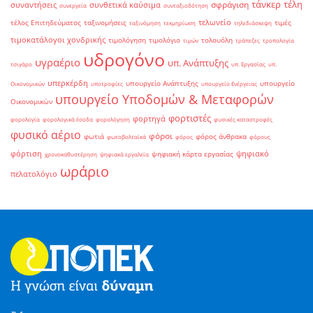
τάνκερ
τέλη
σφράγιση
συναντήσεις
συνθετικά καύσιμα
συνεργεία
συνταξιοδότηση
τελωνείο
τέλος Επιτηδεύματος
ταξινομήσεις
τιμές
ταξινόμηση
τεκμηρίωση
τηλεδιάσκεψη
τιμοκατάλογοι χονδρικής
τιμολόγηση
τιμολόγιο
τολουόλη
τιμών
τράπεζες
τροπολογία
υδρογόνο
υγραέριο
υπ. Ανάπτυξης
τσιγάρο
υπ. Εργασίας
υπ.
υπερκέρδη
υπουργείο Ανάπτυξης
υπουργείο
Οικονομικών
υποτροφίες
υπουργείο Ενέργειας
υπουργείο Υποδομών & Μεταφορών
Οικονομικών
φορτιστές
φορτηγά
φορολογία
φορολογικά έσοδα
φορολόγηση
φυσικές καταστροφές
φυσικό αέριο
φόροι
φωτιά
φόρος άνθρακα
φωτοβολταϊκά
φόρος
φόρους
φόρτιση
ψηφιακό
ψηφιακή κάρτα εργασίας
χρονοκαθυστέρηση
ψηφιακά εργαλεία
ωράριο
πελατολόγιο