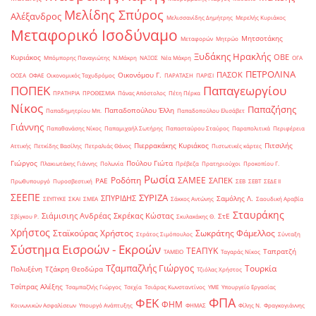
Μελίδης Σπύρος
Αλέξανδρος
Μελισσανίδης Δημήτρης
Μερελής Κυριάκος
Μεταφορικό Ισοδύναμο
Μητσοτάκης
Μεταφορών
Μητρώο
Ξυδάκης Ηρακλής
ΟΒΕ
Κυριάκος
Μπόμπορης Παναγιώτης
Ν.Μάκρη
ΝΑΞΟΣ
Νέα Μάκρη
ΟΓΑ
ΠΕΤΡΟΛΙΝΑ
ΠΑΣΟΚ
Οικονόμου Γ.
ΟΟΣΑ
ΟΦΑΕ
Οικονομικός Ταχυδρόμος
ΠΑΡΑΤΑΣΗ
ΠΑΡΙΣΙ
ΠΟΠΕΚ
Παπαγεωργίου
ΠΡΑΤΗΡΙΑ
ΠΡΟΘΕΣΜΙΑ
Πάνας Απόστολος
Πέτη Πέρκα
Νίκος
Παπαζήσης
Παπαδοπούλου Έλλη
Παπαδημητρίου Μπ.
Παπαδοπούλου Ελισάβετ
Γιάννης
Παπαθανάσης Νίκος
Παπαμιχαήλ Σωτήρης
Παπασταύρου Σταύρος
Παραπολιτικά
Περιφέρεια
Πιερρακάκης Κυριάκος
Πιτσιλής
Αττικής
Πετκίδης Βασίλης
Πετραλιάς Θάνος
Πιστωτικές κάρτες
Γιώργος
Πούλου Γιώτα
Πλακιωτάκης Γιάννης
Πολωνία
Πρέβεζα
Πρατηριούχοι
Προκοπίου Γ.
Ρωσία
Ροδόπη
ΣΑΜΕΕ
ΣΑΠΕΚ
ΡΑΕ
Πρωθυπουργό
Πυροσβεστική
ΣΕΒ
ΣΕΒΤ
ΣΕΔΕ ΙΙ
ΣΕΕΠΕ
ΣΥΡΙΖΑ
ΣΠΥΡΙΔΗΣ
Σαμόλης Λ.
ΣΕΥΠΥΚΕ
ΣΚΑΙ
ΣΜΕΑ
Σάκκος Αντώνης
Σαουδική Αραβία
Σταυράκης
Σιάμισιης Ανδρέας
Σκρέκας Κώστας
ΣτΕ
Σβίγκου Ρ.
Σκυλακάκης Θ.
Χρήστος
Σταϊκούρας Χρήστος
Σωκράτης Φάμελλος
Στράτος Σιμόπουλος
Σύνταξη
Σύστημα Εισροών - Εκροών
ΤΕΑΠΥΚ
Ταπρατζή
ΤΑΜΕΙΟ
Ταγαράς Νίκος
Τζαμπαζλής Γιώργος
Τουρκία
Πολυξένη
Τζάκρη Θεοδώρα
Τζιόλας Χρήστος
Τσίπρας Αλέξης
Τσαμπαζλής Γιώργος
Τσεχία
Τσιάρας Κωνσταντίνος
ΥΜΕ
Υπουργείο Εργασίας
ΦΠΑ
ΦΕΚ
ΦΗΜ
Κοινωνικών Ασφαλίσεων
Υπουργό Ανάπτυξης
ΦΗΜΑΣ
Φίλης Ν.
Φραγκογιάννης