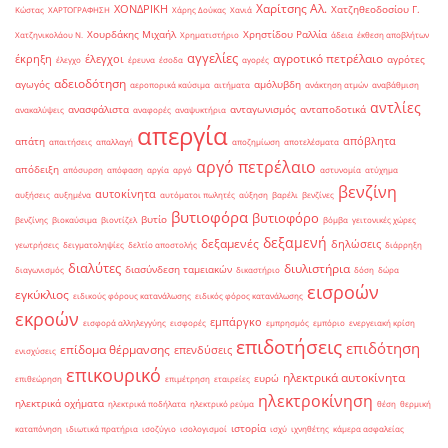
Χαρίτσης Αλ.
ΧΟΝΔΡΙΚΗ
Χατζηθεοδοσίου Γ.
Κώστας
ΧΑΡΤΟΓΡΑΦΗΣΗ
Χάρης Δούκας
Χανιά
Χουρδάκης Μιχαήλ
Χρηστίδου Ραλλία
Χατζηνικολάου Ν.
Χρηματιστήριο
άδεια
έκθεση αποβλήτων
αγγελίες
αγροτικό πετρέλαιο
έκρηξη
έλεγχοι
αγρότες
έλεγχο
έρευνα
έσοδα
αγορές
αδειοδότηση
αγωγός
αμόλυβδη
αεροπορικά καύσιμα
αιτήματα
ανάκτηση ατμών
αναβάθμιση
αντλίες
ανασφάλιστα
ανταγωνισμός
ανταποδοτικά
ανακαλύψεις
αναφορές
αναψυκτήρια
απεργία
απόβλητα
απάτη
απαιτήσεις
απαλλαγή
αποζημίωση
αποτελέσματα
αργό πετρέλαιο
απόδειξη
απόσυρση
απόφαση
αργία
αργό
αστυνομία
ατύχημα
βενζίνη
αυτοκίνητα
αυξήσεις
αυξημένα
αυτόματοι πωλητές
αύξηση
βαρέλι
βενζίνες
βυτιοφόρα
βυτιοφόρο
βυτίο
βενζίνης
βιοκαύσιμα
βιοντίζελ
βόμβα
γειτονικές χώρες
δεξαμενή
δεξαμενές
δηλώσεις
γεωτρήσεις
δειγματοληψίες
δελτίο αποστολής
διάρρηξη
διαλύτες
διυλιστήρια
διασύνδεση ταμειακών
διαγωνισμός
δικαστήριο
δόση
δώρα
εισροών
εγκύκλιος
ειδικούς φόρους κατανάλωσης
ειδικός φόρος κατανάλωσης
εκροών
εμπάργκο
εισφορά αλληλεγγύης
εισφορές
εμπρησμός
εμπόριο
ενεργειακή κρίση
επιδοτήσεις
επιδότηση
επίδομα θέρμανσης
επενδύσεις
ενισχύσεις
επικουρικό
ηλεκτρικά αυτοκίνητα
ευρώ
επιθεώρηση
επιμέτρηση
εταιρείες
ηλεκτροκίνηση
ηλεκτρικά οχήματα
ηλεκτρικά ποδήλατα
ηλεκτρικό ρεύμα
θέση
θερμική
ιστορία
καταπόνηση
ιδιωτικά πρατήρια
ισοζύγιο
ισολογισμοί
ισχύ
ιχνηθέτης
κάμερα ασφαλείας