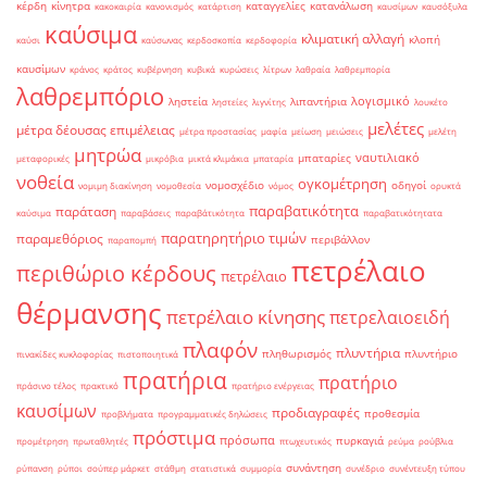
κέρδη
κίνητρα
καταγγελίες
κατανάλωση
κακοκαιρία
κανονισμός
κατάρτιση
καυσίμων
καυσόξυλα
καύσιμα
κλιματική αλλαγή
κλοπή
καύσι
καύσωνας
κερδοσκοπία
κερδοφορία
καυσίμων
κράνος
κράτος
κυβέρνηση
κυβικά
κυρώσεις
λίτρων
λαθραία
λαθρεμπορία
λαθρεμπόριο
λογισμικό
ληστεία
λιπαντήρια
ληστείες
λιγνίτης
λουκέτο
μελέτες
μέτρα δέουσας επιμέλειας
μέτρα προστασίας
μαφία
μείωση
μειώσεις
μελέτη
μητρώα
ναυτιλιακό
μπαταρίες
μεταφορικές
μικρόβια
μικτά κλιμάκια
μπαταρία
νοθεία
ογκομέτρηση
νομοσχέδιο
οδηγοί
νομιμη διακίνηση
νομοθεσία
νόμος
ορυκτά
παραβατικότητα
παράταση
καύσιμα
παραβάσεις
παραβάτικότητα
παραβατικότητατα
παρατηρητήριο τιμών
παραμεθόριος
περιβάλλον
παραπομπή
πετρέλαιο
περιθώριο κέρδους
πετρέλαιο
θέρμανσης
πετρέλαιο κίνησης
πετρελαιοειδή
πλαφόν
πλυντήρια
πληθωρισμός
πλυντήριο
πινακίδες κυκλοφορίας
πιστοποιητικά
πρατήρια
πρατήριο
πράσινο τέλος
πρακτικό
πρατήριο ενέργειας
καυσίμων
προδιαγραφές
προθεσμία
προβλήματα
προγραμματικές δηλώσεις
πρόστιμα
πρόσωπα
πυρκαγιά
προμέτρηση
πρωταθλητές
πτωχευτικός
ρεύμα
ρούβλια
συνάντηση
ρύπανση
ρύποι
σούπερ μάρκετ
στάθμη
στατιστικά
συμμορία
συνέδριο
συνέντευξη τύπου