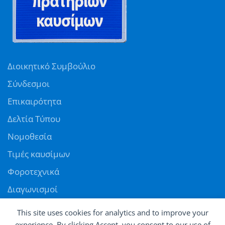
Διοικητικό Συμβούλιο
Σύνδεσμοι
Επικαιρότητα
Δελτία Τύπου
Νομοθεσία
Τιμές καυσίμων
Φοροτεχνικά
Διαγωνισμοί
Αγγελίες
This site uses cookies for analytics and to improve your
Θέσεις εργασίας
experience. By clicking Accept, you consent to our use of