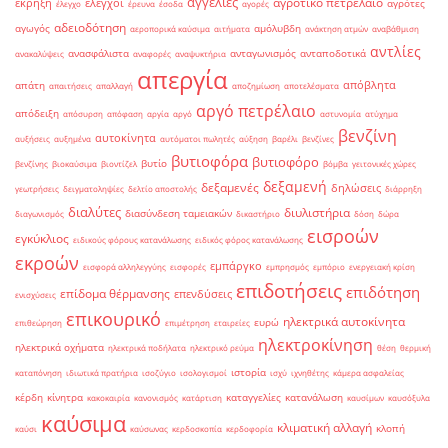
αγγελίες
αγροτικό πετρέλαιο
έκρηξη
έλεγχοι
αγρότες
έλεγχο
έρευνα
έσοδα
αγορές
αδειοδότηση
αγωγός
αμόλυβδη
αεροπορικά καύσιμα
αιτήματα
ανάκτηση ατμών
αναβάθμιση
αντλίες
ανασφάλιστα
ανταγωνισμός
ανταποδοτικά
ανακαλύψεις
αναφορές
αναψυκτήρια
απεργία
απόβλητα
απάτη
απαιτήσεις
απαλλαγή
αποζημίωση
αποτελέσματα
αργό πετρέλαιο
απόδειξη
απόσυρση
απόφαση
αργία
αργό
αστυνομία
ατύχημα
βενζίνη
αυτοκίνητα
αυξήσεις
αυξημένα
αυτόματοι πωλητές
αύξηση
βαρέλι
βενζίνες
βυτιοφόρα
βυτιοφόρο
βυτίο
βενζίνης
βιοκαύσιμα
βιοντίζελ
βόμβα
γειτονικές χώρες
δεξαμενή
δεξαμενές
δηλώσεις
γεωτρήσεις
δειγματοληψίες
δελτίο αποστολής
διάρρηξη
διαλύτες
διυλιστήρια
διασύνδεση ταμειακών
διαγωνισμός
δικαστήριο
δόση
δώρα
εισροών
εγκύκλιος
ειδικούς φόρους κατανάλωσης
ειδικός φόρος κατανάλωσης
εκροών
εμπάργκο
εισφορά αλληλεγγύης
εισφορές
εμπρησμός
εμπόριο
ενεργειακή κρίση
επιδοτήσεις
επιδότηση
επίδομα θέρμανσης
επενδύσεις
ενισχύσεις
επικουρικό
ηλεκτρικά αυτοκίνητα
ευρώ
επιθεώρηση
επιμέτρηση
εταιρείες
ηλεκτροκίνηση
ηλεκτρικά οχήματα
ηλεκτρικά ποδήλατα
ηλεκτρικό ρεύμα
θέση
θερμική
ιστορία
καταπόνηση
ιδιωτικά πρατήρια
ισοζύγιο
ισολογισμοί
ισχύ
ιχνηθέτης
κάμερα ασφαλείας
κέρδη
κίνητρα
καταγγελίες
κατανάλωση
κακοκαιρία
κανονισμός
κατάρτιση
καυσίμων
καυσόξυλα
καύσιμα
κλιματική αλλαγή
κλοπή
καύσι
καύσωνας
κερδοσκοπία
κερδοφορία