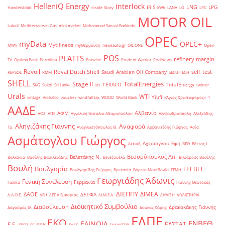
HelleniQ Energy
interlock
LNG
IRIS
LPG
Handelsblatt
Inside Story
kWh
LANA
LG
LPC
MOTOR OIL
Lukoil
Mediterranean Gas
mini market
Mohammad Sanusi Barkindo
OPEC
myData
OPEC+
Mytilineos
MWh
myΘέρμανση
newsauto.gr
OIL ONE
Open
POS
PLATTS
refinery margin
TV
Optima Bank
Petrolina
Porsche
Prudent Warrior
RealNews
Revoil
Royal Dutch Shell
self-test
Saudi Arabian Oil Company
REPSOL
RMM
SECU-TECH
SHELL
TotalEnergies
Stage II
TEXACO
TotalEnergy
SKG
Sokol
Sri Lanka
sts
twitter
Urals
WTI
Yiufi
vintage
Viohalco
voucher
windfall tax
WOOD
World Bank
«Άγιος Χριστόφορος»
΄1
ΑΑΔΕ
Αλβανία
ΑΦΜ
ΑΟΖ
ΑΠΕ
Αγγελική Ναταλία Αδαμοπούλου
Αλεξανδρούπολη
Αλεξιάδης
Αληγιζάκης Γιάννης
Αναφορά
Τρ.
Αναγνωστόπουλος Θ.
Αρβανιτίδης Γιώργος
Ασία
Ασμάτογλου Γιώργος
Αχτσιόγλου Έφη
Αττική
ΒΕΘ
Βέττας Ι.
Βεσυρόπουλος Απ.
Βελετάκης Ν.
Βαλκάνια
Βασίλης Βασιλειάδης
Βενεζουέλα
Βιλιάρδος Βασίλης
Βουλή
Βουλγαρία
ΓΣΕΒΕΕ
Βουλγαρίδης Γιώργος
Βρετανία
Βόρεια Μακεδονία
ΓΕΜΗ
Γεωργιάδης Άδωνις
Γενική Συνέλευση
Γερμανία
Γαλλία
Γιάννης Θεοτοκάς
ΔΙΕΠΠΥ
ΔΙΜΕΑ
ΔΑΟΕ
ΔΕΣΦΑ
Δ.Α.Ο.Ε.
ΔΕΗ
ΔΕΠΑ Εμπορίας
ΔΙ.Μ.Ε.Α.
ΔΙΥΛΙΣΗ
ΔΙΥΛΙΣΤΗΡΙΑ
Διοικητικό Συμβούλιο
Διαβούλευση
Δρακακάκης Γιάννης
Δαγούμας Θ.
Δούκας Χάρης
ΕΛΠΕ
ΕΚΟ
ΕΝΒΕΘ
ΕΛΙΝΟΙΛ
ΕΛΣΤΑΤ
Ε.Ε.
ΕΕΑ
ΕΒΕΠ
ΕΕ
ΕΛΑΣ
ΕΛΛΑΚΤΩΡ