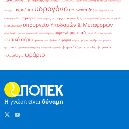
τιμοκατάλογοι χονδρικής
τιμολόγηση
τιμολόγιο
τολουόλη
τιμών
τράπεζες
τροπολογία
υδρογόνο
υγραέριο
υπ. Ανάπτυξης
τσιγάρο
υπ. Εργασίας
υπ.
υπερκέρδη
υπουργείο Ανάπτυξης
υπουργείο
Οικονομικών
υποτροφίες
υπουργείο Ενέργειας
υπουργείο Υποδομών & Μεταφορών
Οικονομικών
φορτιστές
φορτηγά
φορολογία
φορολογικά έσοδα
φορολόγηση
φυσικές καταστροφές
φυσικό αέριο
φόροι
φωτιά
φόρος άνθρακα
φωτοβολταϊκά
φόρος
φόρους
φόρτιση
ψηφιακό
ψηφιακή κάρτα εργασίας
χρονοκαθυστέρηση
ψηφιακά εργαλεία
ωράριο
πελατολόγιο