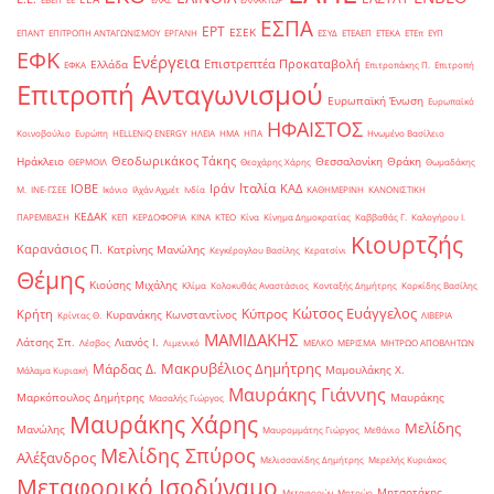
ΕΣΠΑ
ΕΡΤ
ΕΣΕΚ
ΕΠΑΝΤ
ΕΠΙΤΡΟΠΗ ΑΝΤΑΓΩΝΙΣΜΟΥ
ΕΡΓΑΝΗ
ΕΣΥΔ
ΕΤΕΑΕΠ
ΕΤΕΚΑ
ΕΤΕπ
ΕΥΠ
ΕΦΚ
Ενέργεια
Επιστρεπτέα Προκαταβολή
Ελλάδα
ΕΦΚΑ
Επιτροπάκης Π.
Επιτροπή
Επιτροπή Ανταγωνισμού
Ευρωπαϊκή Ένωση
Ευρωπαϊκό
ΗΦΑΙΣΤΟΣ
Κοινοβούλιο
Ευρώπη
ΗELLENiQ ENERGY
ΗΛΕΙΑ
ΗΜΑ
ΗΠΑ
Ηνωμένο Βασίλειο
Θεοδωρικάκος Τάκης
Ηράκλειο
Θεσσαλονίκη
Θράκη
ΘΕΡΜΟΙΛ
Θεοχάρης Χάρης
Θωμαδάκης
Ιταλία
ΙΟΒΕ
Ιράν
ΚΑΔ
Μ.
ΙΝΕ-ΓΣΕΕ
Ικόνιο
Ιλχάν Αχμέτ
Ινδία
ΚΑΘΗΜΕΡΙΝΗ
ΚΑΝΟΝΙΣΤΙΚΗ
ΚΕΔΑΚ
ΠΑΡΕΜΒΑΣΗ
ΚΕΠ
ΚΕΡΔΟΦΟΡΙΑ
ΚΙΝΑ
ΚΤΕΟ
Κίνα
Κίνημα Δημοκρατίας
Καββαθάς Γ.
Καλογήρου Ι.
Κιουρτζής
Καρανάσιος Π.
Κατρίνης Μανώλης
Κεγκέρογλου Βασίλης
Κερατσίνι
Θέμης
Κιούσης Μιχάλης
Κλίμα
Κολοκυθάς Αναστάσιος
Κονταξής Δημήτρης
Κορκίδης Βασίλης
Κώτσος Ευάγγελος
Κύπρος
Κρήτη
Κυρανάκης Κωνσταντίνος
Κρίντας Θ.
ΛΙΒΕΡΙΑ
ΜΑΜΙΔΑΚΗΣ
Λάτσης Σπ.
Λιανός Ι.
Λέσβος
Λιμενικό
ΜΕΛΚΟ
ΜΕΡΙΣΜΑ
ΜΗΤΡΩΟ ΑΠΟΒΛΗΤΩΝ
Μακρυβέλιος Δημήτρης
Μάρδας Δ.
Μαμουλάκης Χ.
Μάλαμα Κυριακή
Μαυράκης Γιάννης
Μαρκόπουλος Δημήτρης
Μαυράκης
Μασαλής Γιώργος
Μαυράκης Χάρης
Μελίδης
Μανώλης
Μαυρομμάτης Γιώργος
Μεθάνιο
Μελίδης Σπύρος
Αλέξανδρος
Μελισσανίδης Δημήτρης
Μερελής Κυριάκος
Μεταφορικό Ισοδύναμο
Μητσοτάκης
Μεταφορών
Μητρώο