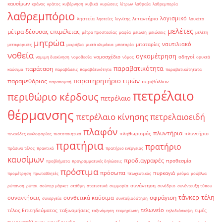
καυσίμων
κράνος
κράτος
κυβέρνηση
κυβικά
κυρώσεις
λίτρων
λαθραία
λαθρεμπορία
λαθρεμπόριο
λογισμικό
ληστεία
λιπαντήρια
ληστείες
λιγνίτης
λουκέτο
μελέτες
μέτρα δέουσας επιμέλειας
μέτρα προστασίας
μαφία
μείωση
μειώσεις
μελέτη
μητρώα
ναυτιλιακό
μπαταρίες
μεταφορικές
μικρόβια
μικτά κλιμάκια
μπαταρία
νοθεία
ογκομέτρηση
νομοσχέδιο
οδηγοί
νομιμη διακίνηση
νομοθεσία
νόμος
ορυκτά
παραβατικότητα
παράταση
καύσιμα
παραβάσεις
παραβάτικότητα
παραβατικότητατα
παρατηρητήριο τιμών
παραμεθόριος
περιβάλλον
παραπομπή
πετρέλαιο
περιθώριο κέρδους
πετρέλαιο
θέρμανσης
πετρέλαιο κίνησης
πετρελαιοειδή
πλαφόν
πλυντήρια
πληθωρισμός
πλυντήριο
πινακίδες κυκλοφορίας
πιστοποιητικά
πρατήρια
πρατήριο
πράσινο τέλος
πρακτικό
πρατήριο ενέργειας
καυσίμων
προδιαγραφές
προθεσμία
προβλήματα
προγραμματικές δηλώσεις
πρόστιμα
πρόσωπα
πυρκαγιά
προμέτρηση
πρωταθλητές
πτωχευτικός
ρεύμα
ρούβλια
συνάντηση
ρύπανση
ρύποι
σούπερ μάρκετ
στάθμη
στατιστικά
συμμορία
συνέδριο
συνέντευξη τύπου
τάνκερ
τέλη
σφράγιση
συναντήσεις
συνθετικά καύσιμα
συνεργεία
συνταξιοδότηση
τελωνείο
τέλος Επιτηδεύματος
ταξινομήσεις
τιμές
ταξινόμηση
τεκμηρίωση
τηλεδιάσκεψη