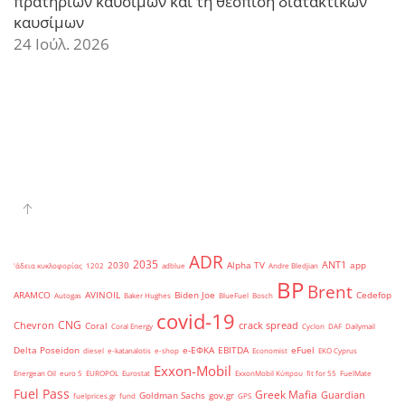
πρατηρίων καυσίμων και τη θέσπιση διατακτικών
καυσίμων
24 Ιούλ. 2026
ADR
2035
ANT1
2030
Alpha TV
app
'άδεια κυκλοφορίας
1202
adblue
Andre Bledjian
BP
Brent
ARAMCO
AVINOIL
Biden Joe
Cedefop
Autogas
Baker Hughes
BlueFuel
Bosch
covid-19
CNG
Chevron
crack spread
Coral
Coral Energy
Cyclon
DAF
Dailymail
Delta Poseidon
e-ΕΦΚΑ
EBITDA
eFuel
diesel
e-katanalotis
e-shop
Economist
EKO Cyprus
Exxon-Mobil
Energean Oil
euro 5
EUROPOL
Eurostat
ExxonMobil Κύπρου
fit for 55
FuelMate
Fuel Pass
Greek Mafia
Guardian
Goldman Sachs
gov.gr
fuelprices.gr
fund
GPS