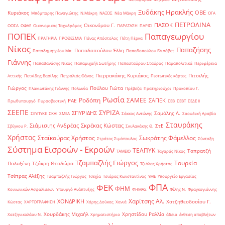
Ξυδάκης Ηρακλής
ΟΒΕ
Κυριάκος
Μπόμπορης Παναγιώτης
Ν.Μάκρη
ΝΑΞΟΣ
Νέα Μάκρη
ΟΓΑ
ΠΕΤΡΟΛΙΝΑ
ΠΑΣΟΚ
Οικονόμου Γ.
ΟΟΣΑ
ΟΦΑΕ
Οικονομικός Ταχυδρόμος
ΠΑΡΑΤΑΣΗ
ΠΑΡΙΣΙ
ΠΟΠΕΚ
Παπαγεωργίου
ΠΡΑΤΗΡΙΑ
ΠΡΟΘΕΣΜΙΑ
Πάνας Απόστολος
Πέτη Πέρκα
Νίκος
Παπαζήσης
Παπαδοπούλου Έλλη
Παπαδημητρίου Μπ.
Παπαδοπούλου Ελισάβετ
Γιάννης
Παπαθανάσης Νίκος
Παπαμιχαήλ Σωτήρης
Παπασταύρου Σταύρος
Παραπολιτικά
Περιφέρεια
Πιερρακάκης Κυριάκος
Πιτσιλής
Αττικής
Πετκίδης Βασίλης
Πετραλιάς Θάνος
Πιστωτικές κάρτες
Γιώργος
Πούλου Γιώτα
Πλακιωτάκης Γιάννης
Πολωνία
Πρέβεζα
Πρατηριούχοι
Προκοπίου Γ.
Ρωσία
Ροδόπη
ΣΑΜΕΕ
ΣΑΠΕΚ
ΡΑΕ
Πρωθυπουργό
Πυροσβεστική
ΣΕΒ
ΣΕΒΤ
ΣΕΔΕ ΙΙ
ΣΕΕΠΕ
ΣΥΡΙΖΑ
ΣΠΥΡΙΔΗΣ
Σαμόλης Λ.
ΣΕΥΠΥΚΕ
ΣΚΑΙ
ΣΜΕΑ
Σάκκος Αντώνης
Σαουδική Αραβία
Σταυράκης
Σιάμισιης Ανδρέας
Σκρέκας Κώστας
ΣτΕ
Σβίγκου Ρ.
Σκυλακάκης Θ.
Χρήστος
Σταϊκούρας Χρήστος
Σωκράτης Φάμελλος
Στράτος Σιμόπουλος
Σύνταξη
Σύστημα Εισροών - Εκροών
ΤΕΑΠΥΚ
Ταπρατζή
ΤΑΜΕΙΟ
Ταγαράς Νίκος
Τζαμπαζλής Γιώργος
Τουρκία
Πολυξένη
Τζάκρη Θεοδώρα
Τζιόλας Χρήστος
Τσίπρας Αλέξης
Τσαμπαζλής Γιώργος
Τσεχία
Τσιάρας Κωνσταντίνος
ΥΜΕ
Υπουργείο Εργασίας
ΦΠΑ
ΦΕΚ
ΦΗΜ
Κοινωνικών Ασφαλίσεων
Υπουργό Ανάπτυξης
ΦΗΜΑΣ
Φίλης Ν.
Φραγκογιάννης
Χαρίτσης Αλ.
ΧΟΝΔΡΙΚΗ
Χατζηθεοδοσίου Γ.
Κώστας
ΧΑΡΤΟΓΡΑΦΗΣΗ
Χάρης Δούκας
Χανιά
Χουρδάκης Μιχαήλ
Χρηστίδου Ραλλία
Χατζηνικολάου Ν.
Χρηματιστήριο
άδεια
έκθεση αποβλήτων