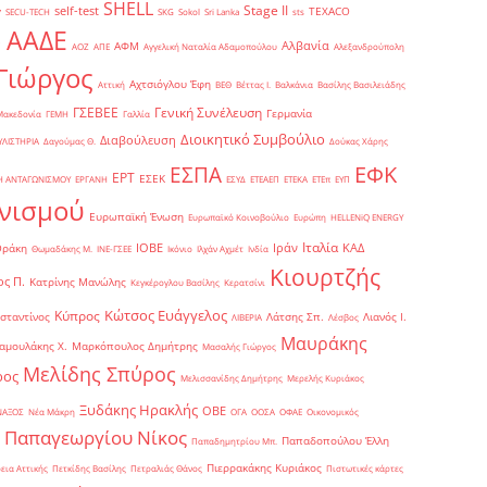
SHELL
Stage II
self-test
y
TEXACO
SECU-TECH
SKG
Sokol
Sri Lanka
sts
ΑΑΔΕ
Αλβανία
ΑΦΜ
1
ΑΟΖ
ΑΠΕ
Αγγελική Ναταλία Αδαμοπούλου
Αλεξανδρούπολη
Γιώργος
Αχτσιόγλου Έφη
Αττική
ΒΕΘ
Βέττας Ι.
Βαλκάνια
Βασίλης Βασιλειάδης
Γενική Συνέλευση
ΓΣΕΒΕΕ
Γερμανία
Μακεδονία
ΓΕΜΗ
Γαλλία
Διοικητικό Συμβούλιο
Διαβούλευση
ΥΛΙΣΤΗΡΙΑ
Δαγούμας Θ.
Δούκας Χάρης
ΕΦΚ
ΕΣΠΑ
ΕΡΤ
ΕΣΕΚ
Η ΑΝΤΑΓΩΝΙΣΜΟΥ
ΕΡΓΑΝΗ
ΕΣΥΔ
ΕΤΕΑΕΠ
ΕΤΕΚΑ
ΕΤΕπ
ΕΥΠ
νισμού
Ευρωπαϊκή Ένωση
Ευρωπαϊκό Κοινοβούλιο
Ευρώπη
ΗELLENiQ ENERGY
Ιταλία
ΙΟΒΕ
Ιράν
ΚΑΔ
Θράκη
Θωμαδάκης Μ.
ΙΝΕ-ΓΣΕΕ
Ικόνιο
Ιλχάν Αχμέτ
Ινδία
Κιουρτζής
ς Π.
Κατρίνης Μανώλης
Κεγκέρογλου Βασίλης
Κερατσίνι
Κώτσος Ευάγγελος
Κύπρος
σταντίνος
Λάτσης Σπ.
Λιανός Ι.
ΛΙΒΕΡΙΑ
Λέσβος
Μαυράκης
αμουλάκης Χ.
Μαρκόπουλος Δημήτρης
Μασαλής Γιώργος
Μελίδης Σπύρος
ρος
Μελισσανίδης Δημήτρης
Μερελής Κυριάκος
Ξυδάκης Ηρακλής
ΟΒΕ
ΝΑΞΟΣ
Νέα Μάκρη
ΟΓΑ
ΟΟΣΑ
ΟΦΑΕ
Οικονομικός
Παπαγεωργίου Νίκος
Παπαδοπούλου Έλλη
Παπαδημητρίου Μπ.
Πιερρακάκης Κυριάκος
εια Αττικής
Πετκίδης Βασίλης
Πετραλιάς Θάνος
Πιστωτικές κάρτες