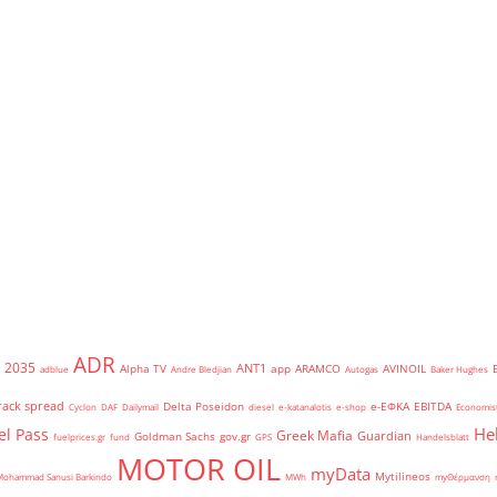
ADR
2035
ANT1
Alpha TV
app
ARAMCO
AVINOIL
adblue
Andre Bledjian
Autogas
Baker Hughes
rack spread
Delta Poseidon
e-ΕΦΚΑ
EBITDA
Cyclon
DAF
Dailymail
diesel
e-katanalotis
e-shop
Economis
He
el Pass
Greek Mafia
Guardian
Goldman Sachs
gov.gr
fuelprices.gr
fund
GPS
Handelsblatt
MOTOR OIL
myData
Mytilineos
Mohammad Sanusi Barkindo
MWh
myΘέρμανση