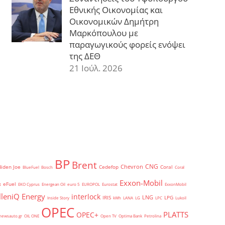
Εθνικής Οικονομίας και
Οικονομικών Δημήτρη
Μαρκόπουλου με
παραγωγικούς φορείς ενόψει
της ΔΕΘ
21 Ιούλ. 2026
BP
Brent
CNG
Chevron
Biden Joe
Cedefop
Coral
BlueFuel
Bosch
Coral
Exxon-Mobil
eFuel
t
EKO Cyprus
Energean Oil
euro 5
EUROPOL
Eurostat
ExxonMobil
lleniQ Energy
interlock
LNG
IRIS
LPG
Inside Story
kWh
LANA
LG
LPC
Lukoil
OPEC
PLATTS
OPEC+
newsauto.gr
OIL ONE
Open TV
Optima Bank
Petrolina