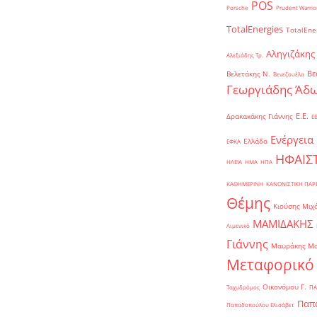
POS
Porsche
Prudent Warrio
TotalEnergies
TotalEne
Αληγιζάκης
Αλεξιάδης Τρ.
Βε
Βελετάκης Ν.
Βενεζουέλα
Γεωργιάδης Άδω
Ε.Ε.
Δρακακάκης Γιάννης
Ε
Ενέργεια
Ελλάδα
ΕΦΚΑ
ΗΦΑΙΣ
ΗΛΕΙΑ
ΗΜΑ
ΗΠΑ
ΚΑΘΗΜΕΡΙΝΗ
ΚΑΝΟΝΙΣΤΙΚΗ ΠΑ
Θέμης
Κιούσης Μιχ
ΜΑΜΙΔΑΚΗΣ
Λιμενικό
Γιάννης
Μαυράκης Μ
Μεταφορικό
Οικονόμου Γ.
Ταχυδρόμος
ΠΑ
Παπα
Παπαδοπούλου Ελισάβετ