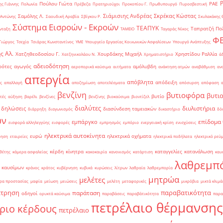
Πούλου Γιώτα
ΡΑΕ
ς Γιάννης
Πολωνία
Πρέβεζα
Πρατηριούχοι
Προκοπίου Γ.
Πρωθυπουργό
Πυροσβεστική
Σιάμισιης Ανδρέας
Σκρέκας Κώστας
Σαμόλης Λ.
 Αντώνης
Σαουδική Αραβία
Σβίγκου Ρ.
Σκυλακάκης 
Σύστημα Εισροών - Εκροών
ΤΕΑΠΥΚ
Ταπρατζή Πο
νταξη
ΤΑΜΕΙΟ
Ταγαράς Νίκος
Φ
Γιώργος
Τσεχία
Τσιάρας Κωνσταντίνος
ΥΜΕ
Υπουργείο Εργασίας Κοινωνικών Ασφαλίσεων
Υπουργό Ανάπτυξης
ς Αλ.
Χατζηθεοδοσίου Γ.
Χουρδάκης Μιχαήλ
Χρηστίδου Ραλλία
Χατζηνικολάου Ν.
Χρηματιστήριο
ά
αδειοδότηση
ρότες
αγωγός
αμόλυβδη
αεροπορικά καύσιμα
αιτήματα
ανάκτηση ατμών
αναβάθμιση
αν
απεργία
απόβλητα
απόδειξη
ς
απαλλαγή
αποζημίωση
αποτελέσματα
απόσυρση
απόφαση
βενζίνη
βυτιοφόρα
βυτι
βυτίο
τές
αύξηση
βαρέλι
βενζίνες
βενζίνης
βιοκαύσιμα
βιοντίζελ
διαλύτες
διυλιστήρια
δηλώσεις
διασύνδεση ταμειακών
διάρρηξη
διαγωνισμός
δικαστήριο
δό
ών
επίδομα
εμπάργκο
εισφορά αλληλεγγύης
εισφορές
εμπρησμός
εμπόριο
ενεργειακή κρίση
ενισχύσεις
ηλεκτρικά αυτοκίνητα
ευρώ
ηλεκτρικά οχήματα
ρηση
εταιρείες
ηλεκτρικά ποδήλατα
ηλεκτρικό ρεύ
κέρδη
κίνητρα
καταγγελίες
κατανάλωση
θέτης
κάμερα ασφαλείας
κακοκαιρία
κανονισμός
κατάρτιση
καυ
λαθρεμπ
 καυσίμων
κράνος
κράτος
κυβέρνηση
κυβικά
κυρώσεις
λίτρων
λαθραία
λαθρεμπορία
μητρώα
μελέτες
ρα προστασίας
μαφία
μείωση
μειώσεις
μελέτη
μεταφορικές
μικρόβια
μικτά κλιμά
έτρηση
παραβατικότητα
παράταση
οδηγοί
ορυκτά καύσιμα
παραβάσεις
παραβάτικότητα
παρα
πετρέλαιο θέρμανσης
ριο κέρδους
πετρέλαιο