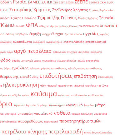
Ρωσία
ΣΕΕΠΕ
Ροδόπη
ΣΑΜΕΕ
ΣΑΠΕΚ
ΣΕΒ
ΣΕΒΤ
ΣΕΔΕ ΙΙ
ΣΕΥΠΥΚΕ
ΣΚΑΙ
ΣΜΕΑ
Σταυράκης Χρήστος
Σταϊκούρας Χρήστος
ΣτΕ
Θ.
Στράτος Σιμόπουλος
Τζαμπαζλής Γιώργος
Τουρκία
λυξένη
Τζάκρη Θεοδώρα
Τζιόλας Χρήστος
ΦΠΑ
ΕΚ
ΦΗΜ
ΧΟΝΔΡΙΚΗ
ΦΗΜΑΣ
Φίλης Ν.
Φραγκογιάννης Κώστας
ΧΑΡΤΟΓΡΑΦΗΣΗ
αγγελίες
έκρηξη
έλεγχοι
δεια
έκθεση αποβλήτων
έλεγχο
έρευνα
έσοδα
αγορές
ανασφάλιστα
ανταγωνισμός
ανταποδοτικά
ακαλύψεις
αναφορές
αναψυκτήρια
αργό πετρέλαιο
αργία
αργό
αστυνομία
ατύχημα
αυξήσεις
αυξημένα
οφόρο
βόμβα
γειτονικές χώρες
γεωτρήσεις
δειγματοληψίες
δελτίο αποστολής
εγκύκλιος
ση
δώρα
ειδικούς φόρους κατανάλωσης
ειδικός φόρος κατανάλωσης
επιδοτήσεις
επιδότηση
 θέρμανσης
επενδύσεις
επιθεώρηση
ηλεκτροκίνηση
μα
θέση
θερμική καταπόνηση
ιδιωτικά πρατήρια
ισοζύγιο
καύσιμα
σίμων
καυσόξυλα
καύσι
καύσωνας
κερδοσκοπία
κερδοφορία
όριο
μέτρα
λογισμικό
ληστεία
λιπαντήρια
ληστείες
λιγνίτης
λουκέτο
νοθεία
ναυτιλιακό
μπαταρίες
κια
μπαταρία
νομιμη διακίνηση
νομοθεσία
παρατηρητήριο τιμών
παραμεθόριος
βατικότητατα
παραπομπή
πετρέλαιο κίνησης
πετρελαιοειδή
πινακίδες κυκλοφορίας