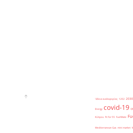
2030
'άδεια κυκλοφορίας
1202
covid-19
c
Energy
Fu
Κύπρου
fit for 55
FuelMate
Mediterranean Gas
mini market