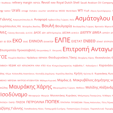
Revoil
refinery margin
Royal Dutch Shell
Saudi Arabian Oil Compan
r
RealNews
REPSOL
RMM
Urals
WTI
rgy
Yiufi
twitter
vintage
Viohalco
voucher
windfall tax
WOOD
World Bank
«Άγιος Χριστόφορος»
΄
Ασμάτογλου 
 Γιάννης
Αναφορά
Αναγνωστόπουλος Θ.
Αρβανιτίδης Γιώργος
Ασία
Βουλή
Βουλγαρία
συρόπουλος Απ.
Βιλιάρδος Βασίλης
Βουλγαρίδης Γιώργος
Βρετανία
Βόρεια 
νις
ΔΙΕΠΠΥ
ΔΙΜΕΑ
ΔΑΟΕ
ΔΕΣΦΑ
Γιάννης Θεοτοκάς
Δ.Α.Ο.Ε.
ΔΕΗ
ΔΕΠΑ Εμπορίας
ΔΙ.Μ.Ε.Α.
ΔΙΥΛΙΣΗ
ΔΙ
ΕΛΠΕ
ΕΚΟ
ΕΝΒΕΘ
ΕΛΙΝΟΙΛ
ΕΛΣΤΑΤ
ΕΕΑ
ΒΕΠ
ΕΕ
ΕΛΑΣ
ΕΛΛΑΚΤΩΡ
ΕΠΑΝΤ
ΕΠΙΤΡΟΠ
Επιτροπή Ανταγω
Επιστρεπτέα Προκαταβολή
Επιτροπάκης Π.
Επιτροπή
ΤΟΣ
Θεοδωρικάκος Τάκης
Ηράκλειο
Θεσσαλονίκη
Ηνωμένο Βασίλειο
ΘΕΡΜΟΙΛ
Θεοχάρης Χάρης
Καρανάσιο
ΚΕΔΑΚ
ΡΕΜΒΑΣΗ
ΚΕΠ
ΚΕΡΔΟΦΟΡΙΑ
ΚΙΝΑ
ΚΤΕΟ
Κίνα
Κίνημα Δημοκρατίας
Καββαθάς Γ.
Καλογήρου Ι.
Κρήτη
άλης
Κυρανάκης Κων
Κλίμα
Κολοκυθάς Αναστάσιος
Κονταξής Δημήτρης
Κορκίδης Βασίλης
Κρίντας Θ.
Μακρυβέλιος Δημήτρης
Μάρδας Δ.
Μ
ΜΕΛΚΟ
ΜΕΡΙΣΜΑ
ΜΗΤΡΩΟ ΑΠΟΒΛΗΤΩΝ
Μάλαμα Κυριακή
Μαυράκης Χάρης
Μελίδης Αλέξανδ
ανώλης
Μαυρομμάτης Γιώργος
Μεθάνιο
 Ισοδύναμο
Μητσοτάκης Κυριάκος
Μεταφορών
Μητρώο
Μπόμπορης Παναγιώτης
Ν.Μάκρη
ΠΟΠΕΚ
ΠΕΤΡΟΛΙΝΑ
ΠΑΣΟΚ
ΡΑΤΑΣΗ
ΠΑΡΙΣΙ
ΠΡΑΤΗΡΙΑ
ΠΡΟΘΕΣΜΙΑ
Πάνας Απόστολος
Πέτη Πέρκα
ζήσης Γιάννης
Παπαθανάσης Νίκος
Παπαμιχαήλ Σωτήρης
Παπασταύρου Σταύρος
Παραπολιτικά
Περιφέρ