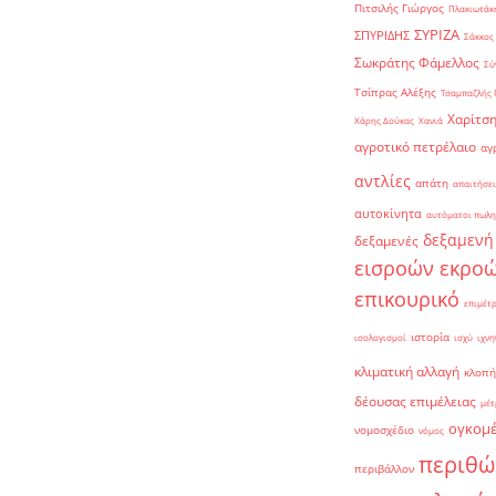
Πιτσιλής Γιώργος
Πλακιωτάκη
ΣΥΡΙΖΑ
ΣΠΥΡΙΔΗΣ
Σάκκος
Σωκράτης Φάμελλος
Σύ
Τσίπρας Αλέξης
Τσαμπαζλής 
Χαρίτση
Χάρης Δούκας
Χανιά
αγροτικό πετρέλαιο
αγ
αντλίες
απάτη
απαιτήσει
αυτοκίνητα
αυτόματοι πωλη
δεξαμενή
δεξαμενές
εισροών εκρο
επικουρικό
επιμέτ
ιστορία
ισολογισμοί
ισχύ
ιχνη
κλιματική αλλαγή
κλοπή
δέουσας επιμέλειας
μέτ
ογκομ
νομοσχέδιο
νόμος
περιθώ
περιβάλλον