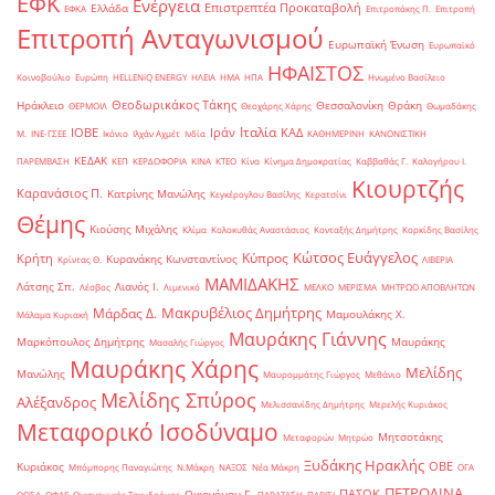
ΕΦΚ
Ενέργεια
Επιστρεπτέα Προκαταβολή
Ελλάδα
ΕΦΚΑ
Επιτροπάκης Π.
Επιτροπή
Επιτροπή Ανταγωνισμού
Ευρωπαϊκή Ένωση
Ευρωπαϊκό
ΗΦΑΙΣΤΟΣ
Κοινοβούλιο
Ευρώπη
ΗELLENiQ ENERGY
ΗΛΕΙΑ
ΗΜΑ
ΗΠΑ
Ηνωμένο Βασίλειο
Θεοδωρικάκος Τάκης
Ηράκλειο
Θεσσαλονίκη
Θράκη
ΘΕΡΜΟΙΛ
Θεοχάρης Χάρης
Θωμαδάκης
Ιταλία
ΙΟΒΕ
Ιράν
ΚΑΔ
Μ.
ΙΝΕ-ΓΣΕΕ
Ικόνιο
Ιλχάν Αχμέτ
Ινδία
ΚΑΘΗΜΕΡΙΝΗ
ΚΑΝΟΝΙΣΤΙΚΗ
ΚΕΔΑΚ
ΠΑΡΕΜΒΑΣΗ
ΚΕΠ
ΚΕΡΔΟΦΟΡΙΑ
ΚΙΝΑ
ΚΤΕΟ
Κίνα
Κίνημα Δημοκρατίας
Καββαθάς Γ.
Καλογήρου Ι.
Κιουρτζής
Καρανάσιος Π.
Κατρίνης Μανώλης
Κεγκέρογλου Βασίλης
Κερατσίνι
Θέμης
Κιούσης Μιχάλης
Κλίμα
Κολοκυθάς Αναστάσιος
Κονταξής Δημήτρης
Κορκίδης Βασίλης
Κώτσος Ευάγγελος
Κύπρος
Κρήτη
Κυρανάκης Κωνσταντίνος
Κρίντας Θ.
ΛΙΒΕΡΙΑ
ΜΑΜΙΔΑΚΗΣ
Λάτσης Σπ.
Λιανός Ι.
Λέσβος
Λιμενικό
ΜΕΛΚΟ
ΜΕΡΙΣΜΑ
ΜΗΤΡΩΟ ΑΠΟΒΛΗΤΩΝ
Μακρυβέλιος Δημήτρης
Μάρδας Δ.
Μαμουλάκης Χ.
Μάλαμα Κυριακή
Μαυράκης Γιάννης
Μαρκόπουλος Δημήτρης
Μαυράκης
Μασαλής Γιώργος
Μαυράκης Χάρης
Μελίδης
Μανώλης
Μαυρομμάτης Γιώργος
Μεθάνιο
Μελίδης Σπύρος
Αλέξανδρος
Μελισσανίδης Δημήτρης
Μερελής Κυριάκος
Μεταφορικό Ισοδύναμο
Μητσοτάκης
Μεταφορών
Μητρώο
Ξυδάκης Ηρακλής
ΟΒΕ
Κυριάκος
Μπόμπορης Παναγιώτης
Ν.Μάκρη
ΝΑΞΟΣ
Νέα Μάκρη
ΟΓΑ
ΠΕΤΡΟΛΙΝΑ
ΠΑΣΟΚ
Οικονόμου Γ.
ΟΟΣΑ
ΟΦΑΕ
Οικονομικός Ταχυδρόμος
ΠΑΡΑΤΑΣΗ
ΠΑΡΙΣΙ