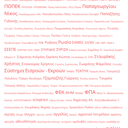
ΠΟΠΕΚ
Παπαγεωργίου
ΠΡΑΤΗΡΙΑ
ΠΡΟΘΕΣΜΙΑ
Πάνας Απόστολος
Πέτη Πέρκα
Νίκος
Παπαζήσης
Παπαδοπούλου Έλλη
Παπαδημητρίου Μπ.
Παπαδοπούλου Ελισάβετ
Γιάννης
Παπαθανάσης Νίκος
Παπαμιχαήλ Σωτήρης
Παπασταύρου Σταύρος
Παραπολιτικά
Περιφέρεια
Πιερρακάκης Κυριάκος
Πιτσιλής
Αττικής
Πετκίδης Βασίλης
Πετραλιάς Θάνος
Πιστωτικές κάρτες
Γιώργος
Πούλου Γιώτα
Πλακιωτάκης Γιάννης
Πολωνία
Πρέβεζα
Πρατηριούχοι
Προκοπίου Γ.
Ρωσία
Ροδόπη
ΣΑΜΕΕ
ΣΑΠΕΚ
ΡΑΕ
Πρωθυπουργό
Πυροσβεστική
ΣΕΒ
ΣΕΒΤ
ΣΕΔΕ ΙΙ
ΣΕΕΠΕ
ΣΥΡΙΖΑ
ΣΠΥΡΙΔΗΣ
Σαμόλης Λ.
ΣΕΥΠΥΚΕ
ΣΚΑΙ
ΣΜΕΑ
Σάκκος Αντώνης
Σαουδική Αραβία
Σταυράκης
Σιάμισιης Ανδρέας
Σκρέκας Κώστας
ΣτΕ
Σβίγκου Ρ.
Σκυλακάκης Θ.
Χρήστος
Σταϊκούρας Χρήστος
Σωκράτης Φάμελλος
Στράτος Σιμόπουλος
Σύνταξη
Σύστημα Εισροών - Εκροών
ΤΕΑΠΥΚ
Ταπρατζή
ΤΑΜΕΙΟ
Ταγαράς Νίκος
Τζαμπαζλής Γιώργος
Τουρκία
Πολυξένη
Τζάκρη Θεοδώρα
Τζιόλας Χρήστος
Τσίπρας Αλέξης
Τσαμπαζλής Γιώργος
Τσεχία
Τσιάρας Κωνσταντίνος
ΥΜΕ
Υπουργείο Εργασίας
ΦΠΑ
ΦΕΚ
ΦΗΜ
Κοινωνικών Ασφαλίσεων
Υπουργό Ανάπτυξης
ΦΗΜΑΣ
Φίλης Ν.
Φραγκογιάννης
Χαρίτσης Αλ.
ΧΟΝΔΡΙΚΗ
Χατζηθεοδοσίου Γ.
Κώστας
ΧΑΡΤΟΓΡΑΦΗΣΗ
Χάρης Δούκας
Χανιά
Χουρδάκης Μιχαήλ
Χρηστίδου Ραλλία
Χατζηνικολάου Ν.
Χρηματιστήριο
άδεια
έκθεση αποβλήτων
αγγελίες
αγροτικό πετρέλαιο
έκρηξη
έλεγχοι
αγρότες
έλεγχο
έρευνα
έσοδα
αγορές
αδειοδότηση
αγωγός
αμόλυβδη
αεροπορικά καύσιμα
αιτήματα
ανάκτηση ατμών
αναβάθμιση