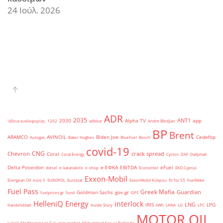
24 Ιούλ. 2026
ADR
2035
ANT1
2030
Alpha TV
app
'άδεια κυκλοφορίας
1202
adblue
Andre Bledjian
BP
Brent
ARAMCO
AVINOIL
Biden Joe
Cedefop
Autogas
Baker Hughes
BlueFuel
Bosch
covid-19
CNG
Chevron
crack spread
Coral
Coral Energy
Cyclon
DAF
Dailymail
Delta Poseidon
e-ΕΦΚΑ
EBITDA
eFuel
diesel
e-katanalotis
e-shop
Economist
EKO Cyprus
Exxon-Mobil
Energean Oil
euro 5
EUROPOL
Eurostat
ExxonMobil Κύπρου
fit for 55
FuelMate
Fuel Pass
Greek Mafia
Guardian
Goldman Sachs
gov.gr
fuelprices.gr
fund
GPS
HelleniQ Energy
interlock
LNG
IRIS
LPG
Handelsblatt
Inside Story
kWh
LANA
LG
LPC
MOTOR OIL
Lukoil
Mediterranean Gas
mini market
Mohammad Sanusi Barkindo