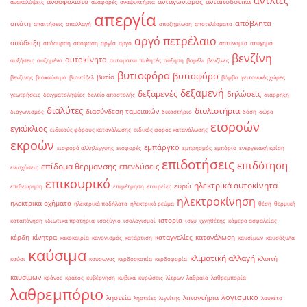
αντλίες
ανασφάλιστα
ανταγωνισμός
ανταποδοτικά
ανακαλύψεις
αναφορές
αναψυκτήρια
απεργία
απόβλητα
απάτη
απαιτήσεις
απαλλαγή
αποζημίωση
αποτελέσματα
αργό πετρέλαιο
απόδειξη
απόσυρση
απόφαση
αργία
αργό
αστυνομία
ατύχημα
βενζίνη
αυτοκίνητα
αυξήσεις
αυξημένα
αυτόματοι πωλητές
αύξηση
βαρέλι
βενζίνες
βυτιοφόρα
βυτιοφόρο
βυτίο
βενζίνης
βιοκαύσιμα
βιοντίζελ
βόμβα
γειτονικές χώρες
δεξαμενή
δεξαμενές
δηλώσεις
γεωτρήσεις
δειγματοληψίες
δελτίο αποστολής
διάρρηξη
διαλύτες
διυλιστήρια
διασύνδεση ταμειακών
διαγωνισμός
δικαστήριο
δόση
δώρα
εισροών
εγκύκλιος
ειδικούς φόρους κατανάλωσης
ειδικός φόρος κατανάλωσης
εκροών
εμπάργκο
εισφορά αλληλεγγύης
εισφορές
εμπρησμός
εμπόριο
ενεργειακή κρίση
επιδοτήσεις
επιδότηση
επίδομα θέρμανσης
επενδύσεις
ενισχύσεις
επικουρικό
ηλεκτρικά αυτοκίνητα
ευρώ
επιθεώρηση
επιμέτρηση
εταιρείες
ηλεκτροκίνηση
ηλεκτρικά οχήματα
ηλεκτρικά ποδήλατα
ηλεκτρικό ρεύμα
θέση
θερμική
ιστορία
καταπόνηση
ιδιωτικά πρατήρια
ισοζύγιο
ισολογισμοί
ισχύ
ιχνηθέτης
κάμερα ασφαλείας
κέρδη
κίνητρα
καταγγελίες
κατανάλωση
κακοκαιρία
κανονισμός
κατάρτιση
καυσίμων
καυσόξυλα
καύσιμα
κλιματική αλλαγή
κλοπή
καύσι
καύσωνας
κερδοσκοπία
κερδοφορία
καυσίμων
κράνος
κράτος
κυβέρνηση
κυβικά
κυρώσεις
λίτρων
λαθραία
λαθρεμπορία
λαθρεμπόριο
λογισμικό
ληστεία
λιπαντήρια
ληστείες
λιγνίτης
λουκέτο