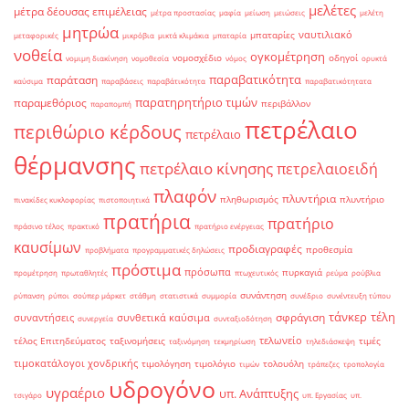
μελέτες
μέτρα δέουσας επιμέλειας
μέτρα προστασίας
μαφία
μείωση
μειώσεις
μελέτη
μητρώα
ναυτιλιακό
μπαταρίες
μεταφορικές
μικρόβια
μικτά κλιμάκια
μπαταρία
νοθεία
ογκομέτρηση
νομοσχέδιο
οδηγοί
νομιμη διακίνηση
νομοθεσία
νόμος
ορυκτά
παραβατικότητα
παράταση
καύσιμα
παραβάσεις
παραβάτικότητα
παραβατικότητατα
παρατηρητήριο τιμών
παραμεθόριος
περιβάλλον
παραπομπή
πετρέλαιο
περιθώριο κέρδους
πετρέλαιο
θέρμανσης
πετρέλαιο κίνησης
πετρελαιοειδή
πλαφόν
πλυντήρια
πληθωρισμός
πλυντήριο
πινακίδες κυκλοφορίας
πιστοποιητικά
πρατήρια
πρατήριο
πράσινο τέλος
πρακτικό
πρατήριο ενέργειας
καυσίμων
προδιαγραφές
προθεσμία
προβλήματα
προγραμματικές δηλώσεις
πρόστιμα
πρόσωπα
πυρκαγιά
προμέτρηση
πρωταθλητές
πτωχευτικός
ρεύμα
ρούβλια
συνάντηση
ρύπανση
ρύποι
σούπερ μάρκετ
στάθμη
στατιστικά
συμμορία
συνέδριο
συνέντευξη τύπου
τάνκερ
τέλη
σφράγιση
συναντήσεις
συνθετικά καύσιμα
συνεργεία
συνταξιοδότηση
τελωνείο
τέλος Επιτηδεύματος
ταξινομήσεις
τιμές
ταξινόμηση
τεκμηρίωση
τηλεδιάσκεψη
τιμοκατάλογοι χονδρικής
τιμολόγηση
τιμολόγιο
τολουόλη
τιμών
τράπεζες
τροπολογία
υδρογόνο
υγραέριο
υπ. Ανάπτυξης
τσιγάρο
υπ. Εργασίας
υπ.