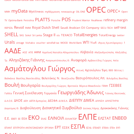
OPEC
myData
OPEC+
Mytilineos
MWh
myΘέρμανση
newsauto.gr
OIL ONE
Open
POS
PLATTS
refinery margin
TV
Optima Bank
Petrolina
Porsche
Prudent Warrior
RealNews
Revoil
Royal Dutch Shell
self-test
Saudi Arabian Oil Company
REPSOL
RMM
SECU-TECH
SHELL
TotalEnergies
Stage II
TEXACO
TotalEnergy
SKG
Sokol
Sri Lanka
sts
twitter
Urals
WTI
Yiufi
vintage
Viohalco
voucher
windfall tax
WOOD
World Bank
«Άγιος Χριστόφορος»
΄1
ΑΑΔΕ
Αλβανία
ΑΦΜ
ΑΟΖ
ΑΠΕ
Αγγελική Ναταλία Αδαμοπούλου
Αλεξανδρούπολη
Αλεξιάδης
Αληγιζάκης Γιάννης
Αναφορά
Τρ.
Αναγνωστόπουλος Θ.
Αρβανιτίδης Γιώργος
Ασία
Ασμάτογλου Γιώργος
Αχτσιόγλου Έφη
Αττική
ΒΕΘ
Βέττας Ι.
Βεσυρόπουλος Απ.
Βελετάκης Ν.
Βαλκάνια
Βασίλης Βασιλειάδης
Βενεζουέλα
Βιλιάρδος Βασίλης
Βουλή
Βουλγαρία
ΓΣΕΒΕΕ
Βουλγαρίδης Γιώργος
Βρετανία
Βόρεια Μακεδονία
ΓΕΜΗ
Γεωργιάδης Άδωνις
Γενική Συνέλευση
Γερμανία
Γαλλία
Γιάννης Θεοτοκάς
ΔΙΕΠΠΥ
ΔΙΜΕΑ
ΔΑΟΕ
ΔΕΣΦΑ
Δ.Α.Ο.Ε.
ΔΕΗ
ΔΕΠΑ Εμπορίας
ΔΙ.Μ.Ε.Α.
ΔΙΥΛΙΣΗ
ΔΙΥΛΙΣΤΗΡΙΑ
Διοικητικό Συμβούλιο
Διαβούλευση
Δρακακάκης Γιάννης
Δαγούμας Θ.
Δούκας Χάρης
ΕΛΠΕ
ΕΚΟ
ΕΝΒΕΘ
ΕΛΙΝΟΙΛ
ΕΛΣΤΑΤ
Ε.Ε.
ΕΕΑ
ΕΒΕΠ
ΕΕ
ΕΛΑΣ
ΕΛΛΑΚΤΩΡ
ΕΣΠΑ
ΕΡΤ
ΕΣΕΚ
ΕΠΑΝΤ
ΕΠΙΤΡΟΠΗ ΑΝΤΑΓΩΝΙΣΜΟΥ
ΕΡΓΑΝΗ
ΕΣΥΔ
ΕΤΕΑΕΠ
ΕΤΕΚΑ
ΕΤΕπ
ΕΥΠ