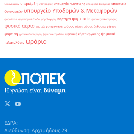
υπερκέρδη
υπουργείο Ανάπτυξης
υπουργείο
Οικονομικών
υποτροφίες
υπουργείο Ενέργειας
υπουργείο Υποδομών & Μεταφορών
Οικονομικών
φορτιστές
φορτηγά
φορολογία
φορολογικά έσοδα
φορολόγηση
φυσικές καταστροφές
φυσικό αέριο
φόροι
φωτιά
φόρος άνθρακα
φωτοβολταϊκά
φόρος
φόρους
φόρτιση
ψηφιακό
ψηφιακή κάρτα εργασίας
χρονοκαθυστέρηση
ψηφιακά εργαλεία
ωράριο
πελατολόγιο
ΕΔΡΑ:
Διεύθυνση: Αρχιμήδους 29