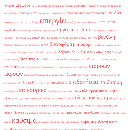
αδειοδότηση
αγωγός
αμόλυβδη
αεροπορικά καύσιμα
αιτήματα
ανάκτηση ατμών
αναβάθμιση
αντλίες
ανασφάλιστα
ανταγωνισμός
ανταποδοτικά
ανακαλύψεις
αναφορές
αναψυκτήρια
απεργία
απόβλητα
απάτη
απαιτήσεις
απαλλαγή
αποζημίωση
αποτελέσματα
αργό πετρέλαιο
απόδειξη
απόσυρση
απόφαση
αργία
αργό
αστυνομία
ατύχημα
βενζίνη
αυτοκίνητα
αυξήσεις
αυξημένα
αυτόματοι πωλητές
αύξηση
βαρέλι
βενζίνες
βυτιοφόρα
βυτιοφόρο
βυτίο
βενζίνης
βιοκαύσιμα
βιοντίζελ
βόμβα
γειτονικές χώρες
δεξαμενή
δεξαμενές
δηλώσεις
γεωτρήσεις
δειγματοληψίες
δελτίο αποστολής
διάρρηξη
διαλύτες
διυλιστήρια
διασύνδεση ταμειακών
διαγωνισμός
δικαστήριο
δόση
δώρα
εισροών
εγκύκλιος
ειδικούς φόρους κατανάλωσης
ειδικός φόρος κατανάλωσης
εκροών
εμπάργκο
εισφορά αλληλεγγύης
εισφορές
εμπρησμός
εμπόριο
ενεργειακή κρίση
επιδοτήσεις
επιδότηση
επίδομα θέρμανσης
επενδύσεις
ενισχύσεις
επικουρικό
ηλεκτρικά αυτοκίνητα
ευρώ
επιθεώρηση
επιμέτρηση
εταιρείες
ηλεκτροκίνηση
ηλεκτρικά οχήματα
ηλεκτρικά ποδήλατα
ηλεκτρικό ρεύμα
θέση
θερμική
ιστορία
καταπόνηση
ιδιωτικά πρατήρια
ισοζύγιο
ισολογισμοί
ισχύ
ιχνηθέτης
κάμερα ασφαλείας
κέρδη
κίνητρα
καταγγελίες
κατανάλωση
κακοκαιρία
κανονισμός
κατάρτιση
καυσίμων
καυσόξυλα
καύσιμα
κλιματική αλλαγή
κλοπή
καύσι
καύσωνας
κερδοσκοπία
κερδοφορία
καυσίμων
κράνος
κράτος
κυβέρνηση
κυβικά
κυρώσεις
λίτρων
λαθραία
λαθρεμπορία