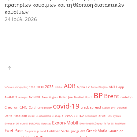
πρατηρίων καυσίμων και τη θέσπιση διατακτικών
καυσίμων
24 Ιούλ. 2026
ADR
2035
ANT1
2030
Alpha TV
app
'άδεια κυκλοφορίας
1202
adblue
Andre Bledjian
BP
Brent
ARAMCO
AVINOIL
Biden Joe
Cedefop
Autogas
Baker Hughes
BlueFuel
Bosch
covid-19
CNG
Chevron
crack spread
Coral
Coral Energy
Cyclon
DAF
Dailymail
Delta Poseidon
e-ΕΦΚΑ
EBITDA
eFuel
diesel
e-katanalotis
e-shop
Economist
EKO Cyprus
Exxon-Mobil
Energean Oil
euro 5
EUROPOL
Eurostat
ExxonMobil Κύπρου
fit for 55
FuelMate
Fuel Pass
Greek Mafia
Guardian
Goldman Sachs
gov.gr
fuelprices.gr
fund
GPS