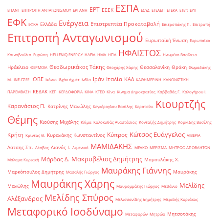
ΕΣΠΑ
ΕΡΤ
ΕΣΕΚ
ΕΠΑΝΤ
ΕΠΙΤΡΟΠΗ ΑΝΤΑΓΩΝΙΣΜΟΥ
ΕΡΓΑΝΗ
ΕΣΥΔ
ΕΤΕΑΕΠ
ΕΤΕΚΑ
ΕΤΕπ
ΕΥΠ
ΕΦΚ
Ενέργεια
Επιστρεπτέα Προκαταβολή
Ελλάδα
ΕΦΚΑ
Επιτροπάκης Π.
Επιτροπή
Επιτροπή Ανταγωνισμού
Ευρωπαϊκή Ένωση
Ευρωπαϊκό
ΗΦΑΙΣΤΟΣ
Κοινοβούλιο
Ευρώπη
ΗELLENiQ ENERGY
ΗΛΕΙΑ
ΗΜΑ
ΗΠΑ
Ηνωμένο Βασίλειο
Θεοδωρικάκος Τάκης
Ηράκλειο
Θεσσαλονίκη
Θράκη
ΘΕΡΜΟΙΛ
Θεοχάρης Χάρης
Θωμαδάκης
Ιταλία
ΙΟΒΕ
Ιράν
ΚΑΔ
Μ.
ΙΝΕ-ΓΣΕΕ
Ικόνιο
Ιλχάν Αχμέτ
Ινδία
ΚΑΘΗΜΕΡΙΝΗ
ΚΑΝΟΝΙΣΤΙΚΗ
ΚΕΔΑΚ
ΠΑΡΕΜΒΑΣΗ
ΚΕΠ
ΚΕΡΔΟΦΟΡΙΑ
ΚΙΝΑ
ΚΤΕΟ
Κίνα
Κίνημα Δημοκρατίας
Καββαθάς Γ.
Καλογήρου Ι.
Κιουρτζής
Καρανάσιος Π.
Κατρίνης Μανώλης
Κεγκέρογλου Βασίλης
Κερατσίνι
Θέμης
Κιούσης Μιχάλης
Κλίμα
Κολοκυθάς Αναστάσιος
Κονταξής Δημήτρης
Κορκίδης Βασίλης
Κώτσος Ευάγγελος
Κύπρος
Κρήτη
Κυρανάκης Κωνσταντίνος
Κρίντας Θ.
ΛΙΒΕΡΙΑ
ΜΑΜΙΔΑΚΗΣ
Λάτσης Σπ.
Λιανός Ι.
Λέσβος
Λιμενικό
ΜΕΛΚΟ
ΜΕΡΙΣΜΑ
ΜΗΤΡΩΟ ΑΠΟΒΛΗΤΩΝ
Μακρυβέλιος Δημήτρης
Μάρδας Δ.
Μαμουλάκης Χ.
Μάλαμα Κυριακή
Μαυράκης Γιάννης
Μαρκόπουλος Δημήτρης
Μαυράκης
Μασαλής Γιώργος
Μαυράκης Χάρης
Μελίδης
Μανώλης
Μαυρομμάτης Γιώργος
Μεθάνιο
Μελίδης Σπύρος
Αλέξανδρος
Μελισσανίδης Δημήτρης
Μερελής Κυριάκος
Μεταφορικό Ισοδύναμο
Μητσοτάκης
Μεταφορών
Μητρώο