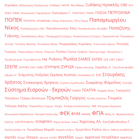
Ξυδάκης Ηρακλής
ΟΒΕ
Κυριάκος
Μπόμπορης Παναγιώτης
Ν.Μάκρη
ΝΑΞΟΣ
Νέα Μάκρη
ΟΓΑ
ΠΕΤΡΟΛΙΝΑ
ΠΑΣΟΚ
Οικονόμου Γ.
ΟΟΣΑ
ΟΦΑΕ
Οικονομικός Ταχυδρόμος
ΠΑΡΑΤΑΣΗ
ΠΑΡΙΣΙ
ΠΟΠΕΚ
Παπαγεωργίου
ΠΡΑΤΗΡΙΑ
ΠΡΟΘΕΣΜΙΑ
Πάνας Απόστολος
Πέτη Πέρκα
Νίκος
Παπαζήσης
Παπαδοπούλου Έλλη
Παπαδημητρίου Μπ.
Παπαδοπούλου Ελισάβετ
Γιάννης
Παπαθανάσης Νίκος
Παπαμιχαήλ Σωτήρης
Παπασταύρου Σταύρος
Παραπολιτικά
Περιφέρεια
Πιερρακάκης Κυριάκος
Πιτσιλής
Αττικής
Πετκίδης Βασίλης
Πετραλιάς Θάνος
Πιστωτικές κάρτες
Γιώργος
Πούλου Γιώτα
Πλακιωτάκης Γιάννης
Πολωνία
Πρέβεζα
Πρατηριούχοι
Προκοπίου Γ.
Ρωσία
Ροδόπη
ΣΑΜΕΕ
ΣΑΠΕΚ
ΡΑΕ
Πρωθυπουργό
Πυροσβεστική
ΣΕΒ
ΣΕΒΤ
ΣΕΔΕ ΙΙ
ΣΕΕΠΕ
ΣΥΡΙΖΑ
ΣΠΥΡΙΔΗΣ
Σαμόλης Λ.
ΣΕΥΠΥΚΕ
ΣΚΑΙ
ΣΜΕΑ
Σάκκος Αντώνης
Σαουδική Αραβία
Σταυράκης
Σιάμισιης Ανδρέας
Σκρέκας Κώστας
ΣτΕ
Σβίγκου Ρ.
Σκυλακάκης Θ.
Χρήστος
Σταϊκούρας Χρήστος
Σωκράτης Φάμελλος
Στράτος Σιμόπουλος
Σύνταξη
Σύστημα Εισροών - Εκροών
ΤΕΑΠΥΚ
Ταπρατζή
ΤΑΜΕΙΟ
Ταγαράς Νίκος
Τζαμπαζλής Γιώργος
Τουρκία
Πολυξένη
Τζάκρη Θεοδώρα
Τζιόλας Χρήστος
Τσίπρας Αλέξης
Τσαμπαζλής Γιώργος
Τσεχία
Τσιάρας Κωνσταντίνος
ΥΜΕ
Υπουργείο Εργασίας
ΦΠΑ
ΦΕΚ
ΦΗΜ
Κοινωνικών Ασφαλίσεων
Υπουργό Ανάπτυξης
ΦΗΜΑΣ
Φίλης Ν.
Φραγκογιάννης
Χαρίτσης Αλ.
ΧΟΝΔΡΙΚΗ
Χατζηθεοδοσίου Γ.
Κώστας
ΧΑΡΤΟΓΡΑΦΗΣΗ
Χάρης Δούκας
Χανιά
Χουρδάκης Μιχαήλ
Χρηστίδου Ραλλία
Χατζηνικολάου Ν.
Χρηματιστήριο
άδεια
έκθεση αποβλήτων
αγγελίες
αγροτικό πετρέλαιο
έκρηξη
έλεγχοι
αγρότες
έλεγχο
έρευνα
έσοδα
αγορές