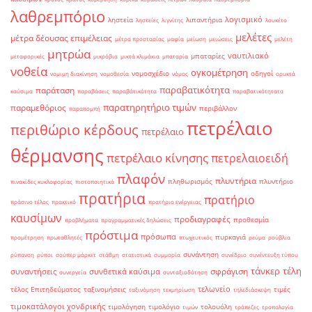
λαθρεμπόριο
λογισμικό
ληστεία
λιπαντήρια
ληστείες
λιγνίτης
λουκέτο
μελέτες
μέτρα δέουσας επιμέλειας
μέτρα προστασίας
μαφία
μείωση
μειώσεις
μελέτη
μητρώα
ναυτιλιακό
μπαταρίες
μεταφορικές
μικρόβια
μικτά κλιμάκια
μπαταρία
νοθεία
ογκομέτρηση
νομοσχέδιο
οδηγοί
νομιμη διακίνηση
νομοθεσία
νόμος
ορυκτά
παραβατικότητα
παράταση
καύσιμα
παραβάσεις
παραβάτικότητα
παραβατικότητατα
παρατηρητήριο τιμών
παραμεθόριος
περιβάλλον
παραπομπή
πετρέλαιο
περιθώριο κέρδους
πετρέλαιο
θέρμανσης
πετρέλαιο κίνησης
πετρελαιοειδή
πλαφόν
πλυντήρια
πληθωρισμός
πλυντήριο
πινακίδες κυκλοφορίας
πιστοποιητικά
πρατήρια
πρατήριο
πράσινο τέλος
πρακτικό
πρατήριο ενέργειας
καυσίμων
προδιαγραφές
προθεσμία
προβλήματα
προγραμματικές δηλώσεις
πρόστιμα
πρόσωπα
πυρκαγιά
προμέτρηση
πρωταθλητές
πτωχευτικός
ρεύμα
ρούβλια
συνάντηση
ρύπανση
ρύποι
σούπερ μάρκετ
στάθμη
στατιστικά
συμμορία
συνέδριο
συνέντευξη τύπου
τάνκερ
τέλη
σφράγιση
συναντήσεις
συνθετικά καύσιμα
συνεργεία
συνταξιοδότηση
τελωνείο
τέλος Επιτηδεύματος
ταξινομήσεις
τιμές
ταξινόμηση
τεκμηρίωση
τηλεδιάσκεψη
τιμοκατάλογοι χονδρικής
τιμολόγηση
τιμολόγιο
τολουόλη
τιμών
τράπεζες
τροπολογία