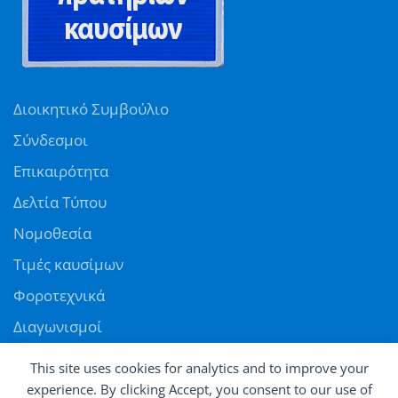
Διοικητικό Συμβούλιο
Σύνδεσμοι
Επικαιρότητα
Δελτία Τύπου
Νομοθεσία
Τιμές καυσίμων
Φοροτεχνικά
Διαγωνισμοί
Αγγελίες
This site uses cookies for analytics and to improve your
Θέσεις εργασίας
experience. By clicking Accept, you consent to our use of