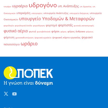
υδρογόνο
υγραέριο
υπ. Ανάπτυξης
τσιγάρο
υπ. Εργασίας
υπ.
υπερκέρδη
υπουργείο Ανάπτυξης
υπουργείο
Οικονομικών
υποτροφίες
υπουργείο Ενέργειας
υπουργείο Υποδομών & Μεταφορών
Οικονομικών
φορτιστές
φορτηγά
φορολογία
φορολογικά έσοδα
φορολόγηση
φυσικές καταστροφές
φυσικό αέριο
φόροι
φωτιά
φόρος άνθρακα
φωτοβολταϊκά
φόρος
φόρους
φόρτιση
ψηφιακό
ψηφιακή κάρτα εργασίας
χρονοκαθυστέρηση
ψηφιακά εργαλεία
ωράριο
πελατολόγιο