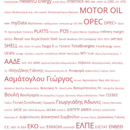
HelleniQ Energy
interlock
LNG
IRIS
LPG
Handelsblatt
Inside Story
kWh
LANA
LG
LPC
MOTOR OIL
Lukoil
Mediterranean Gas
mini market
Mohammad Sanusi Barkindo
OPEC
myData
OPEC+
Mytilineos
MWh
myΘέρμανση
newsauto.gr
OIL ONE
Open
POS
PLATTS
refinery margin
TV
Optima Bank
Petrolina
Porsche
Prudent Warrior
RealNews
Revoil
Royal Dutch Shell
self-test
Saudi Arabian Oil Company
REPSOL
RMM
SECU-TECH
SHELL
TotalEnergies
Stage II
TEXACO
TotalEnergy
SKG
Sokol
Sri Lanka
sts
twitter
Urals
WTI
Yiufi
vintage
Viohalco
voucher
windfall tax
WOOD
World Bank
«Άγιος Χριστόφορος»
΄1
ΑΑΔΕ
Αλβανία
ΑΦΜ
ΑΟΖ
ΑΠΕ
Αγγελική Ναταλία Αδαμοπούλου
Αλεξανδρούπολη
Αλεξιάδης
Αληγιζάκης Γιάννης
Αναφορά
Τρ.
Αναγνωστόπουλος Θ.
Αρβανιτίδης Γιώργος
Ασία
Ασμάτογλου Γιώργος
Αχτσιόγλου Έφη
Αττική
ΒΕΘ
Βέττας Ι.
Βεσυρόπουλος Απ.
Βελετάκης Ν.
Βαλκάνια
Βασίλης Βασιλειάδης
Βενεζουέλα
Βιλιάρδος Βασίλης
Βουλή
Βουλγαρία
ΓΣΕΒΕΕ
Βουλγαρίδης Γιώργος
Βρετανία
Βόρεια Μακεδονία
ΓΕΜΗ
Γεωργιάδης Άδωνις
Γενική Συνέλευση
Γερμανία
Γαλλία
Γιάννης Θεοτοκάς
ΔΙΕΠΠΥ
ΔΙΜΕΑ
ΔΑΟΕ
ΔΕΣΦΑ
Δ.Α.Ο.Ε.
ΔΕΗ
ΔΕΠΑ Εμπορίας
ΔΙ.Μ.Ε.Α.
ΔΙΥΛΙΣΗ
ΔΙΥΛΙΣΤΗΡΙΑ
Διοικητικό Συμβούλιο
Διαβούλευση
Δρακακάκης Γιάννης
Δαγούμας Θ.
Δούκας Χάρης
ΕΛΠΕ
ΕΚΟ
ΕΝΒΕΘ
ΕΛΙΝΟΙΛ
ΕΛΣΤΑΤ
Ε.Ε.
ΕΕΑ
ΕΒΕΠ
ΕΕ
ΕΛΑΣ
ΕΛΛΑΚΤΩΡ