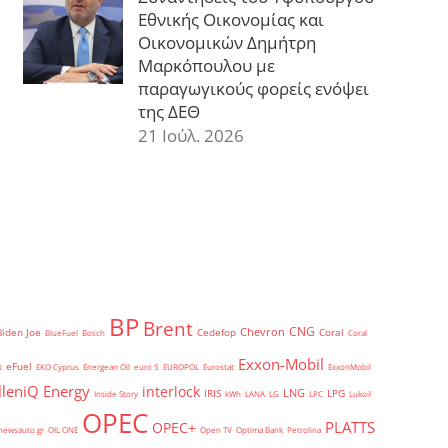
Εθνικής Οικονομίας και
Οικονομικών Δημήτρη
Μαρκόπουλου με
παραγωγικούς φορείς ενόψει
της ΔΕΘ
21 Ιούλ. 2026
BP
Brent
CNG
Chevron
Biden Joe
Cedefop
Coral
BlueFuel
Bosch
Coral
Exxon-Mobil
eFuel
t
EKO Cyprus
Energean Oil
euro 5
EUROPOL
Eurostat
ExxonMobil
lleniQ Energy
interlock
LNG
IRIS
LPG
Inside Story
kWh
LANA
LG
LPC
Lukoil
OPEC
PLATTS
OPEC+
newsauto.gr
OIL ONE
Open TV
Optima Bank
Petrolina