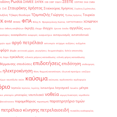
Ρωσία
ΣΕΕΠΕ
Ροδόπη
ΣΑΜΕΕ
ΣΑΠΕΚ
ΣΕΒ
ΣΕΒΤ
ΣΕΔΕ ΙΙ
ΣΕΥΠΥΚΕ
ΣΚΑΙ
ΣΜΕΑ
Σταυράκης Χρήστος
Σταϊκούρας Χρήστος
ΣτΕ
Θ.
Στράτος Σιμόπουλος
Τζαμπαζλής Γιώργος
Τουρκία
λυξένη
Τζάκρη Θεοδώρα
Τζιόλας Χρήστος
ΦΠΑ
ΕΚ
ΦΗΜ
ΧΟΝΔΡΙΚΗ
ΦΗΜΑΣ
Φίλης Ν.
Φραγκογιάννης Κώστας
ΧΑΡΤΟΓΡΑΦΗΣΗ
αγγελίες
έκρηξη
έλεγχοι
δεια
έκθεση αποβλήτων
έλεγχο
έρευνα
έσοδα
αγορές
ανασφάλιστα
ανταγωνισμός
ανταποδοτικά
ακαλύψεις
αναφορές
αναψυκτήρια
αργό πετρέλαιο
αργία
αργό
αστυνομία
ατύχημα
αυξήσεις
αυξημένα
οφόρο
βόμβα
γειτονικές χώρες
γεωτρήσεις
δειγματοληψίες
δελτίο αποστολής
εγκύκλιος
ση
δώρα
ειδικούς φόρους κατανάλωσης
ειδικός φόρος κατανάλωσης
επιδοτήσεις
επιδότηση
 θέρμανσης
επενδύσεις
επιθεώρηση
ηλεκτροκίνηση
μα
θέση
θερμική καταπόνηση
ιδιωτικά πρατήρια
ισοζύγιο
καύσιμα
σίμων
καυσόξυλα
καύσι
καύσωνας
κερδοσκοπία
κερδοφορία
όριο
μέτρα
λογισμικό
ληστεία
λιπαντήρια
ληστείες
λιγνίτης
λουκέτο
νοθεία
ναυτιλιακό
μπαταρίες
κια
μπαταρία
νομιμη διακίνηση
νομοθεσία
παρατηρητήριο τιμών
παραμεθόριος
βατικότητατα
παραπομπή
πετρέλαιο κίνησης
πετρελαιοειδή
πινακίδες κυκλοφορίας