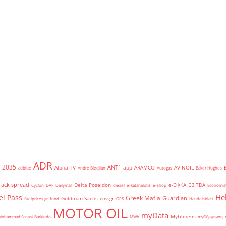
ADR
2035
ANT1
Alpha TV
app
ARAMCO
AVINOIL
adblue
Andre Bledjian
Autogas
Baker Hughes
rack spread
Delta Poseidon
e-ΕΦΚΑ
EBITDA
Cyclon
DAF
Dailymail
diesel
e-katanalotis
e-shop
Economis
He
el Pass
Greek Mafia
Guardian
Goldman Sachs
gov.gr
fuelprices.gr
fund
GPS
Handelsblatt
MOTOR OIL
myData
Mytilineos
Mohammad Sanusi Barkindo
MWh
myΘέρμανση