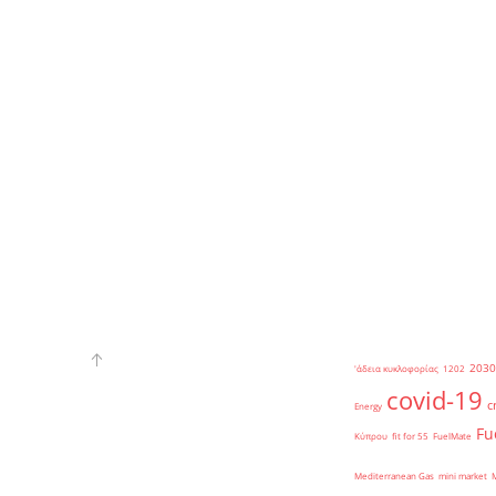
2030
'άδεια κυκλοφορίας
1202
covid-19
c
Energy
Fu
Κύπρου
fit for 55
FuelMate
Mediterranean Gas
mini market