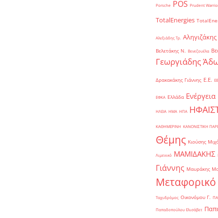
POS
Porsche
Prudent Warrio
TotalEnergies
TotalEne
Αληγιζάκης
Αλεξιάδης Τρ.
Βε
Βελετάκης Ν.
Βενεζουέλα
Γεωργιάδης Άδω
Ε.Ε.
Δρακακάκης Γιάννης
Ε
Ενέργεια
Ελλάδα
ΕΦΚΑ
ΗΦΑΙΣ
ΗΛΕΙΑ
ΗΜΑ
ΗΠΑ
ΚΑΘΗΜΕΡΙΝΗ
ΚΑΝΟΝΙΣΤΙΚΗ ΠΑ
Θέμης
Κιούσης Μιχ
ΜΑΜΙΔΑΚΗΣ
Λιμενικό
Γιάννης
Μαυράκης Μ
Μεταφορικό
Οικονόμου Γ.
Ταχυδρόμος
ΠΑ
Παπα
Παπαδοπούλου Ελισάβετ