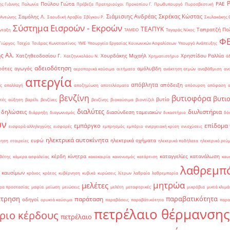
Πούλου Γιώτα
ΡΑΕ
ς Γιάννης
Πολωνία
Πρέβεζα
Πρατηριούχοι
Προκοπίου Γ.
Πρωθυπουργό
Πυροσβεστική
Σιάμισιης Ανδρέας
Σκρέκας Κώστας
Σαμόλης Λ.
 Αντώνης
Σαουδική Αραβία
Σβίγκου Ρ.
Σκυλακάκης 
Σύστημα Εισροών - Εκροών
ΤΕΑΠΥΚ
Ταπρατζή Πο
νταξη
ΤΑΜΕΙΟ
Ταγαράς Νίκος
Φ
Γιώργος
Τσεχία
Τσιάρας Κωνσταντίνος
ΥΜΕ
Υπουργείο Εργασίας Κοινωνικών Ασφαλίσεων
Υπουργό Ανάπτυξης
ς Αλ.
Χατζηθεοδοσίου Γ.
Χουρδάκης Μιχαήλ
Χρηστίδου Ραλλία
Χατζηνικολάου Ν.
Χρηματιστήριο
ά
αδειοδότηση
ρότες
αγωγός
αμόλυβδη
αεροπορικά καύσιμα
αιτήματα
ανάκτηση ατμών
αναβάθμιση
αν
απεργία
απόβλητα
απόδειξη
ς
απαλλαγή
αποζημίωση
αποτελέσματα
απόσυρση
απόφαση
βενζίνη
βυτιοφόρα
βυτι
βυτίο
τές
αύξηση
βαρέλι
βενζίνες
βενζίνης
βιοκαύσιμα
βιοντίζελ
διαλύτες
διυλιστήρια
δηλώσεις
διασύνδεση ταμειακών
διάρρηξη
διαγωνισμός
δικαστήριο
δό
ών
επίδομα
εμπάργκο
εισφορά αλληλεγγύης
εισφορές
εμπρησμός
εμπόριο
ενεργειακή κρίση
ενισχύσεις
ηλεκτρικά αυτοκίνητα
ευρώ
ηλεκτρικά οχήματα
ρηση
εταιρείες
ηλεκτρικά ποδήλατα
ηλεκτρικό ρεύ
κέρδη
κίνητρα
καταγγελίες
κατανάλωση
θέτης
κάμερα ασφαλείας
κακοκαιρία
κανονισμός
κατάρτιση
καυ
λαθρεμπ
 καυσίμων
κράνος
κράτος
κυβέρνηση
κυβικά
κυρώσεις
λίτρων
λαθραία
λαθρεμπορία
μητρώα
μελέτες
ρα προστασίας
μαφία
μείωση
μειώσεις
μελέτη
μεταφορικές
μικρόβια
μικτά κλιμά
έτρηση
παραβατικότητα
παράταση
οδηγοί
ορυκτά καύσιμα
παραβάσεις
παραβάτικότητα
παρα
πετρέλαιο θέρμανσης
ριο κέρδους
πετρέλαιο