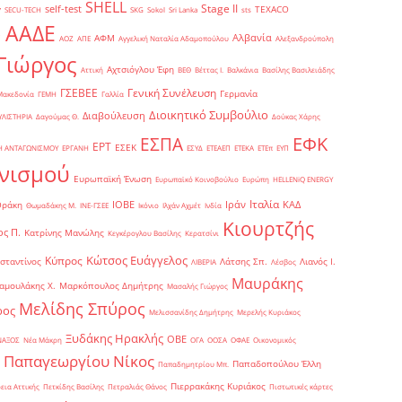
SHELL
Stage II
self-test
y
TEXACO
SECU-TECH
SKG
Sokol
Sri Lanka
sts
ΑΑΔΕ
Αλβανία
ΑΦΜ
1
ΑΟΖ
ΑΠΕ
Αγγελική Ναταλία Αδαμοπούλου
Αλεξανδρούπολη
Γιώργος
Αχτσιόγλου Έφη
Αττική
ΒΕΘ
Βέττας Ι.
Βαλκάνια
Βασίλης Βασιλειάδης
Γενική Συνέλευση
ΓΣΕΒΕΕ
Γερμανία
Μακεδονία
ΓΕΜΗ
Γαλλία
Διοικητικό Συμβούλιο
Διαβούλευση
ΥΛΙΣΤΗΡΙΑ
Δαγούμας Θ.
Δούκας Χάρης
ΕΦΚ
ΕΣΠΑ
ΕΡΤ
ΕΣΕΚ
Η ΑΝΤΑΓΩΝΙΣΜΟΥ
ΕΡΓΑΝΗ
ΕΣΥΔ
ΕΤΕΑΕΠ
ΕΤΕΚΑ
ΕΤΕπ
ΕΥΠ
νισμού
Ευρωπαϊκή Ένωση
Ευρωπαϊκό Κοινοβούλιο
Ευρώπη
ΗELLENiQ ENERGY
Ιταλία
ΙΟΒΕ
Ιράν
ΚΑΔ
Θράκη
Θωμαδάκης Μ.
ΙΝΕ-ΓΣΕΕ
Ικόνιο
Ιλχάν Αχμέτ
Ινδία
Κιουρτζής
ς Π.
Κατρίνης Μανώλης
Κεγκέρογλου Βασίλης
Κερατσίνι
Κώτσος Ευάγγελος
Κύπρος
σταντίνος
Λάτσης Σπ.
Λιανός Ι.
ΛΙΒΕΡΙΑ
Λέσβος
Μαυράκης
αμουλάκης Χ.
Μαρκόπουλος Δημήτρης
Μασαλής Γιώργος
Μελίδης Σπύρος
ρος
Μελισσανίδης Δημήτρης
Μερελής Κυριάκος
Ξυδάκης Ηρακλής
ΟΒΕ
ΝΑΞΟΣ
Νέα Μάκρη
ΟΓΑ
ΟΟΣΑ
ΟΦΑΕ
Οικονομικός
Παπαγεωργίου Νίκος
Παπαδοπούλου Έλλη
Παπαδημητρίου Μπ.
Πιερρακάκης Κυριάκος
εια Αττικής
Πετκίδης Βασίλης
Πετραλιάς Θάνος
Πιστωτικές κάρτες