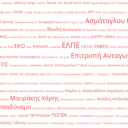
Revoil
refinery margin
Royal Dutch Shell
Saudi Arabian Oil Compan
r
RealNews
REPSOL
RMM
Urals
WTI
rgy
Yiufi
twitter
vintage
Viohalco
voucher
windfall tax
WOOD
World Bank
«Άγιος Χριστόφορος»
΄
Ασμάτογλου 
 Γιάννης
Αναφορά
Αναγνωστόπουλος Θ.
Αρβανιτίδης Γιώργος
Ασία
Βουλή
Βουλγαρία
συρόπουλος Απ.
Βιλιάρδος Βασίλης
Βουλγαρίδης Γιώργος
Βρετανία
Βόρεια 
νις
ΔΙΕΠΠΥ
ΔΙΜΕΑ
ΔΑΟΕ
ΔΕΣΦΑ
Γιάννης Θεοτοκάς
Δ.Α.Ο.Ε.
ΔΕΗ
ΔΕΠΑ Εμπορίας
ΔΙ.Μ.Ε.Α.
ΔΙΥΛΙΣΗ
ΔΙ
ΕΛΠΕ
ΕΚΟ
ΕΝΒΕΘ
ΕΛΙΝΟΙΛ
ΕΛΣΤΑΤ
ΕΕΑ
ΒΕΠ
ΕΕ
ΕΛΑΣ
ΕΛΛΑΚΤΩΡ
ΕΠΑΝΤ
ΕΠΙΤΡΟΠ
Επιτροπή Ανταγω
Επιστρεπτέα Προκαταβολή
Επιτροπάκης Π.
Επιτροπή
ΤΟΣ
Θεοδωρικάκος Τάκης
Ηράκλειο
Θεσσαλονίκη
Ηνωμένο Βασίλειο
ΘΕΡΜΟΙΛ
Θεοχάρης Χάρης
Καρανάσιο
ΚΕΔΑΚ
ΡΕΜΒΑΣΗ
ΚΕΠ
ΚΕΡΔΟΦΟΡΙΑ
ΚΙΝΑ
ΚΤΕΟ
Κίνα
Κίνημα Δημοκρατίας
Καββαθάς Γ.
Καλογήρου Ι.
Κρήτη
άλης
Κυρανάκης Κων
Κλίμα
Κολοκυθάς Αναστάσιος
Κονταξής Δημήτρης
Κορκίδης Βασίλης
Κρίντας Θ.
Μακρυβέλιος Δημήτρης
Μάρδας Δ.
Μ
ΜΕΛΚΟ
ΜΕΡΙΣΜΑ
ΜΗΤΡΩΟ ΑΠΟΒΛΗΤΩΝ
Μάλαμα Κυριακή
Μαυράκης Χάρης
Μελίδης Αλέξανδ
ανώλης
Μαυρομμάτης Γιώργος
Μεθάνιο
 Ισοδύναμο
Μητσοτάκης Κυριάκος
Μεταφορών
Μητρώο
Μπόμπορης Παναγιώτης
Ν.Μάκρη
ΠΟΠΕΚ
ΠΕΤΡΟΛΙΝΑ
ΠΑΣΟΚ
ΡΑΤΑΣΗ
ΠΑΡΙΣΙ
ΠΡΑΤΗΡΙΑ
ΠΡΟΘΕΣΜΙΑ
Πάνας Απόστολος
Πέτη Πέρκα
ζήσης Γιάννης
Παπαθανάσης Νίκος
Παπαμιχαήλ Σωτήρης
Παπασταύρου Σταύρος
Παραπολιτικά
Περιφέρ