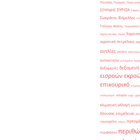
Πιτσιλής Γιώργος
Πλακιωτάκη
ΣΥΡΙΖΑ
ΣΠΥΡΙΔΗΣ
Σάκκος
Σωκράτης Φάμελλος
Σύ
Τσίπρας Αλέξης
Τσαμπαζλής 
Χαρίτση
Χάρης Δούκας
Χανιά
αγροτικό πετρέλαιο
αγ
αντλίες
απάτη
απαιτήσει
αυτοκίνητα
αυτόματοι πωλη
δεξαμενή
δεξαμενές
εισροών εκρο
επικουρικό
επιμέτ
ιστορία
ισολογισμοί
ισχύ
ιχνη
κλιματική αλλαγή
κλοπή
δέουσας επιμέλειας
μέτ
ογκομ
νομοσχέδιο
νόμος
περιθώ
περιβάλλον