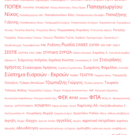
ΠΟΠΕΚ
Παπαγεωργίου
ΠΡΑΤΗΡΙΑ
ΠΡΟΘΕΣΜΙΑ
Πάνας Απόστολος
Πέτη Πέρκα
Νίκος
Παπαζήσης
Παπαδοπούλου Έλλη
Παπαδημητρίου Μπ.
Παπαδοπούλου Ελισάβετ
Γιάννης
Παπαθανάσης Νίκος
Παπαμιχαήλ Σωτήρης
Παπασταύρου Σταύρος
Παραπολιτικά
Περιφέρεια
Πιερρακάκης Κυριάκος
Πιτσιλής
Αττικής
Πετκίδης Βασίλης
Πετραλιάς Θάνος
Πιστωτικές κάρτες
Γιώργος
Πούλου Γιώτα
Πλακιωτάκης Γιάννης
Πολωνία
Πρέβεζα
Πρατηριούχοι
Προκοπίου Γ.
Ρωσία
Ροδόπη
ΣΑΜΕΕ
ΣΑΠΕΚ
ΡΑΕ
Πρωθυπουργό
Πυροσβεστική
ΣΕΒ
ΣΕΒΤ
ΣΕΔΕ ΙΙ
ΣΕΕΠΕ
ΣΥΡΙΖΑ
ΣΠΥΡΙΔΗΣ
Σαμόλης Λ.
ΣΕΥΠΥΚΕ
ΣΚΑΙ
ΣΜΕΑ
Σάκκος Αντώνης
Σαουδική Αραβία
Σταυράκης
Σιάμισιης Ανδρέας
Σκρέκας Κώστας
ΣτΕ
Σβίγκου Ρ.
Σκυλακάκης Θ.
Χρήστος
Σταϊκούρας Χρήστος
Σωκράτης Φάμελλος
Στράτος Σιμόπουλος
Σύνταξη
Σύστημα Εισροών - Εκροών
ΤΕΑΠΥΚ
Ταπρατζή
ΤΑΜΕΙΟ
Ταγαράς Νίκος
Τζαμπαζλής Γιώργος
Τουρκία
Πολυξένη
Τζάκρη Θεοδώρα
Τζιόλας Χρήστος
Τσίπρας Αλέξης
Τσαμπαζλής Γιώργος
Τσεχία
Τσιάρας Κωνσταντίνος
ΥΜΕ
Υπουργείο Εργασίας
ΦΠΑ
ΦΕΚ
ΦΗΜ
Κοινωνικών Ασφαλίσεων
Υπουργό Ανάπτυξης
ΦΗΜΑΣ
Φίλης Ν.
Φραγκογιάννης
Χαρίτσης Αλ.
ΧΟΝΔΡΙΚΗ
Χατζηθεοδοσίου Γ.
Κώστας
ΧΑΡΤΟΓΡΑΦΗΣΗ
Χάρης Δούκας
Χανιά
Χουρδάκης Μιχαήλ
Χρηστίδου Ραλλία
Χατζηνικολάου Ν.
Χρηματιστήριο
άδεια
έκθεση αποβλήτων
αγγελίες
αγροτικό πετρέλαιο
έκρηξη
έλεγχοι
αγρότες
έλεγχο
έρευνα
έσοδα
αγορές
αδειοδότηση
αγωγός
αμόλυβδη
αεροπορικά καύσιμα
αιτήματα
ανάκτηση ατμών
αναβάθμιση