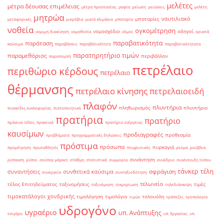
μελέτες
μέτρα δέουσας επιμέλειας
μέτρα προστασίας
μαφία
μείωση
μειώσεις
μελέτη
μητρώα
ναυτιλιακό
μπαταρίες
μεταφορικές
μικρόβια
μικτά κλιμάκια
μπαταρία
νοθεία
ογκομέτρηση
νομοσχέδιο
οδηγοί
νομιμη διακίνηση
νομοθεσία
νόμος
ορυκτά
παραβατικότητα
παράταση
καύσιμα
παραβάσεις
παραβάτικότητα
παραβατικότητατα
παρατηρητήριο τιμών
παραμεθόριος
περιβάλλον
παραπομπή
πετρέλαιο
περιθώριο κέρδους
πετρέλαιο
θέρμανσης
πετρέλαιο κίνησης
πετρελαιοειδή
πλαφόν
πλυντήρια
πληθωρισμός
πλυντήριο
πινακίδες κυκλοφορίας
πιστοποιητικά
πρατήρια
πρατήριο
πράσινο τέλος
πρακτικό
πρατήριο ενέργειας
καυσίμων
προδιαγραφές
προθεσμία
προβλήματα
προγραμματικές δηλώσεις
πρόστιμα
πρόσωπα
πυρκαγιά
προμέτρηση
πρωταθλητές
πτωχευτικός
ρεύμα
ρούβλια
συνάντηση
ρύπανση
ρύποι
σούπερ μάρκετ
στάθμη
στατιστικά
συμμορία
συνέδριο
συνέντευξη τύπου
τάνκερ
τέλη
σφράγιση
συναντήσεις
συνθετικά καύσιμα
συνεργεία
συνταξιοδότηση
τελωνείο
τέλος Επιτηδεύματος
ταξινομήσεις
τιμές
ταξινόμηση
τεκμηρίωση
τηλεδιάσκεψη
τιμοκατάλογοι χονδρικής
τιμολόγηση
τιμολόγιο
τολουόλη
τιμών
τράπεζες
τροπολογία
υδρογόνο
υγραέριο
υπ. Ανάπτυξης
τσιγάρο
υπ. Εργασίας
υπ.