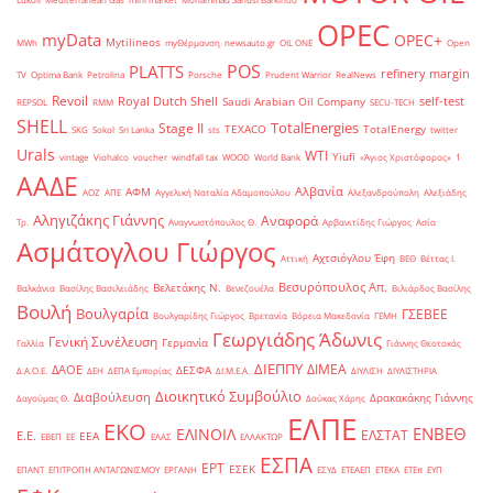
OPEC
myData
OPEC+
Mytilineos
MWh
myΘέρμανση
newsauto.gr
OIL ONE
Open
POS
PLATTS
refinery margin
TV
Optima Bank
Petrolina
Porsche
Prudent Warrior
RealNews
Revoil
Royal Dutch Shell
self-test
Saudi Arabian Oil Company
REPSOL
RMM
SECU-TECH
SHELL
TotalEnergies
Stage II
TEXACO
TotalEnergy
SKG
Sokol
Sri Lanka
sts
twitter
Urals
WTI
Yiufi
vintage
Viohalco
voucher
windfall tax
WOOD
World Bank
«Άγιος Χριστόφορος»
΄1
ΑΑΔΕ
Αλβανία
ΑΦΜ
ΑΟΖ
ΑΠΕ
Αγγελική Ναταλία Αδαμοπούλου
Αλεξανδρούπολη
Αλεξιάδης
Αληγιζάκης Γιάννης
Αναφορά
Τρ.
Αναγνωστόπουλος Θ.
Αρβανιτίδης Γιώργος
Ασία
Ασμάτογλου Γιώργος
Αχτσιόγλου Έφη
Αττική
ΒΕΘ
Βέττας Ι.
Βεσυρόπουλος Απ.
Βελετάκης Ν.
Βαλκάνια
Βασίλης Βασιλειάδης
Βενεζουέλα
Βιλιάρδος Βασίλης
Βουλή
Βουλγαρία
ΓΣΕΒΕΕ
Βουλγαρίδης Γιώργος
Βρετανία
Βόρεια Μακεδονία
ΓΕΜΗ
Γεωργιάδης Άδωνις
Γενική Συνέλευση
Γερμανία
Γαλλία
Γιάννης Θεοτοκάς
ΔΙΕΠΠΥ
ΔΙΜΕΑ
ΔΑΟΕ
ΔΕΣΦΑ
Δ.Α.Ο.Ε.
ΔΕΗ
ΔΕΠΑ Εμπορίας
ΔΙ.Μ.Ε.Α.
ΔΙΥΛΙΣΗ
ΔΙΥΛΙΣΤΗΡΙΑ
Διοικητικό Συμβούλιο
Διαβούλευση
Δρακακάκης Γιάννης
Δαγούμας Θ.
Δούκας Χάρης
ΕΛΠΕ
ΕΚΟ
ΕΝΒΕΘ
ΕΛΙΝΟΙΛ
ΕΛΣΤΑΤ
Ε.Ε.
ΕΕΑ
ΕΒΕΠ
ΕΕ
ΕΛΑΣ
ΕΛΛΑΚΤΩΡ
ΕΣΠΑ
ΕΡΤ
ΕΣΕΚ
ΕΠΑΝΤ
ΕΠΙΤΡΟΠΗ ΑΝΤΑΓΩΝΙΣΜΟΥ
ΕΡΓΑΝΗ
ΕΣΥΔ
ΕΤΕΑΕΠ
ΕΤΕΚΑ
ΕΤΕπ
ΕΥΠ