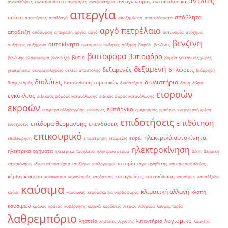
αντλίες
ανασφάλιστα
ανταγωνισμός
ανταποδοτικά
ανακαλύψεις
αναφορές
αναψυκτήρια
απεργία
απόβλητα
απάτη
απαιτήσεις
απαλλαγή
αποζημίωση
αποτελέσματα
αργό πετρέλαιο
απόδειξη
απόσυρση
απόφαση
αργία
αργό
αστυνομία
ατύχημα
βενζίνη
αυτοκίνητα
αυξήσεις
αυξημένα
αυτόματοι πωλητές
αύξηση
βαρέλι
βενζίνες
βυτιοφόρα
βυτιοφόρο
βυτίο
βενζίνης
βιοκαύσιμα
βιοντίζελ
βόμβα
γειτονικές χώρες
δεξαμενή
δεξαμενές
δηλώσεις
γεωτρήσεις
δειγματοληψίες
δελτίο αποστολής
διάρρηξη
διαλύτες
διυλιστήρια
διασύνδεση ταμειακών
διαγωνισμός
δικαστήριο
δόση
δώρα
εισροών
εγκύκλιος
ειδικούς φόρους κατανάλωσης
ειδικός φόρος κατανάλωσης
εκροών
εμπάργκο
εισφορά αλληλεγγύης
εισφορές
εμπρησμός
εμπόριο
ενεργειακή κρίση
επιδοτήσεις
επιδότηση
επίδομα θέρμανσης
επενδύσεις
ενισχύσεις
επικουρικό
ηλεκτρικά αυτοκίνητα
ευρώ
επιθεώρηση
επιμέτρηση
εταιρείες
ηλεκτροκίνηση
ηλεκτρικά οχήματα
ηλεκτρικά ποδήλατα
ηλεκτρικό ρεύμα
θέση
θερμική
ιστορία
καταπόνηση
ιδιωτικά πρατήρια
ισοζύγιο
ισολογισμοί
ισχύ
ιχνηθέτης
κάμερα ασφαλείας
κέρδη
κίνητρα
καταγγελίες
κατανάλωση
κακοκαιρία
κανονισμός
κατάρτιση
καυσίμων
καυσόξυλα
καύσιμα
κλιματική αλλαγή
κλοπή
καύσι
καύσωνας
κερδοσκοπία
κερδοφορία
καυσίμων
κράνος
κράτος
κυβέρνηση
κυβικά
κυρώσεις
λίτρων
λαθραία
λαθρεμπορία
λαθρεμπόριο
λογισμικό
ληστεία
λιπαντήρια
ληστείες
λιγνίτης
λουκέτο