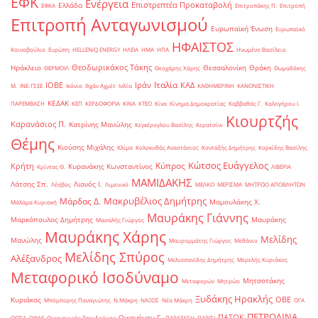
ΕΦΚ
Ενέργεια
Επιστρεπτέα Προκαταβολή
Ελλάδα
ΕΦΚΑ
Επιτροπάκης Π.
Επιτροπή
Επιτροπή Ανταγωνισμού
Ευρωπαϊκή Ένωση
Ευρωπαϊκό
ΗΦΑΙΣΤΟΣ
Κοινοβούλιο
Ευρώπη
ΗELLENiQ ENERGY
ΗΛΕΙΑ
ΗΜΑ
ΗΠΑ
Ηνωμένο Βασίλειο
Θεοδωρικάκος Τάκης
Ηράκλειο
Θεσσαλονίκη
Θράκη
ΘΕΡΜΟΙΛ
Θεοχάρης Χάρης
Θωμαδάκης
Ιταλία
ΙΟΒΕ
Ιράν
ΚΑΔ
Μ.
ΙΝΕ-ΓΣΕΕ
Ικόνιο
Ιλχάν Αχμέτ
Ινδία
ΚΑΘΗΜΕΡΙΝΗ
ΚΑΝΟΝΙΣΤΙΚΗ
ΚΕΔΑΚ
ΠΑΡΕΜΒΑΣΗ
ΚΕΠ
ΚΕΡΔΟΦΟΡΙΑ
ΚΙΝΑ
ΚΤΕΟ
Κίνα
Κίνημα Δημοκρατίας
Καββαθάς Γ.
Καλογήρου Ι.
Κιουρτζής
Καρανάσιος Π.
Κατρίνης Μανώλης
Κεγκέρογλου Βασίλης
Κερατσίνι
Θέμης
Κιούσης Μιχάλης
Κλίμα
Κολοκυθάς Αναστάσιος
Κονταξής Δημήτρης
Κορκίδης Βασίλης
Κώτσος Ευάγγελος
Κύπρος
Κρήτη
Κυρανάκης Κωνσταντίνος
Κρίντας Θ.
ΛΙΒΕΡΙΑ
ΜΑΜΙΔΑΚΗΣ
Λάτσης Σπ.
Λιανός Ι.
Λέσβος
Λιμενικό
ΜΕΛΚΟ
ΜΕΡΙΣΜΑ
ΜΗΤΡΩΟ ΑΠΟΒΛΗΤΩΝ
Μακρυβέλιος Δημήτρης
Μάρδας Δ.
Μαμουλάκης Χ.
Μάλαμα Κυριακή
Μαυράκης Γιάννης
Μαρκόπουλος Δημήτρης
Μαυράκης
Μασαλής Γιώργος
Μαυράκης Χάρης
Μελίδης
Μανώλης
Μαυρομμάτης Γιώργος
Μεθάνιο
Μελίδης Σπύρος
Αλέξανδρος
Μελισσανίδης Δημήτρης
Μερελής Κυριάκος
Μεταφορικό Ισοδύναμο
Μητσοτάκης
Μεταφορών
Μητρώο
Ξυδάκης Ηρακλής
ΟΒΕ
Κυριάκος
Μπόμπορης Παναγιώτης
Ν.Μάκρη
ΝΑΞΟΣ
Νέα Μάκρη
ΟΓΑ
ΠΕΤΡΟΛΙΝΑ
ΠΑΣΟΚ
Οικονόμου Γ.
ΟΟΣΑ
ΟΦΑΕ
Οικονομικός Ταχυδρόμος
ΠΑΡΑΤΑΣΗ
ΠΑΡΙΣΙ