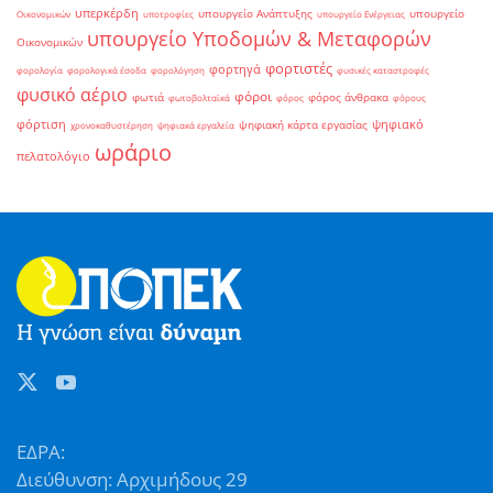
υπερκέρδη
υπουργείο Ανάπτυξης
υπουργείο
Οικονομικών
υποτροφίες
υπουργείο Ενέργειας
υπουργείο Υποδομών & Μεταφορών
Οικονομικών
φορτιστές
φορτηγά
φορολογία
φορολογικά έσοδα
φορολόγηση
φυσικές καταστροφές
φυσικό αέριο
φόροι
φωτιά
φόρος άνθρακα
φωτοβολταϊκά
φόρος
φόρους
φόρτιση
ψηφιακό
ψηφιακή κάρτα εργασίας
χρονοκαθυστέρηση
ψηφιακά εργαλεία
ωράριο
πελατολόγιο
ΕΔΡΑ:
Διεύθυνση: Αρχιμήδους 29