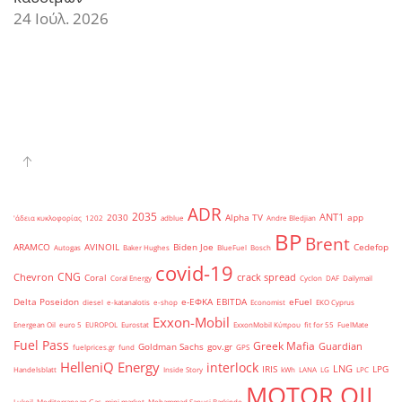
24 Ιούλ. 2026
ADR
2035
ANT1
2030
Alpha TV
app
'άδεια κυκλοφορίας
1202
adblue
Andre Bledjian
BP
Brent
ARAMCO
AVINOIL
Biden Joe
Cedefop
Autogas
Baker Hughes
BlueFuel
Bosch
covid-19
CNG
Chevron
crack spread
Coral
Coral Energy
Cyclon
DAF
Dailymail
Delta Poseidon
e-ΕΦΚΑ
EBITDA
eFuel
diesel
e-katanalotis
e-shop
Economist
EKO Cyprus
Exxon-Mobil
Energean Oil
euro 5
EUROPOL
Eurostat
ExxonMobil Κύπρου
fit for 55
FuelMate
Fuel Pass
Greek Mafia
Guardian
Goldman Sachs
gov.gr
fuelprices.gr
fund
GPS
HelleniQ Energy
interlock
LNG
IRIS
LPG
Handelsblatt
Inside Story
kWh
LANA
LG
LPC
MOTOR OIL
Lukoil
Mediterranean Gas
mini market
Mohammad Sanusi Barkindo