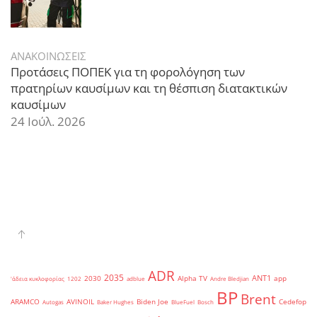
ΑΝΑΚΟΙΝΩΣΕΙΣ
Προτάσεις ΠΟΠΕΚ για τη φορολόγηση των
πρατηρίων καυσίμων και τη θέσπιση διατακτικών
καυσίμων
24 Ιούλ. 2026
ADR
2035
ANT1
2030
Alpha TV
app
'άδεια κυκλοφορίας
1202
adblue
Andre Bledjian
BP
Brent
ARAMCO
AVINOIL
Biden Joe
Cedefop
Autogas
Baker Hughes
BlueFuel
Bosch