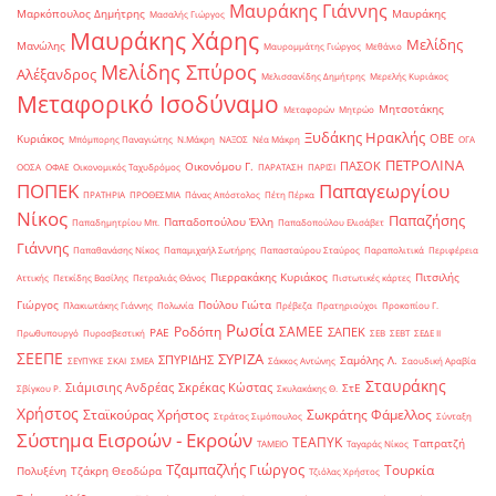
Μαυράκης Γιάννης
Μαρκόπουλος Δημήτρης
Μαυράκης
Μασαλής Γιώργος
Μαυράκης Χάρης
Μελίδης
Μανώλης
Μαυρομμάτης Γιώργος
Μεθάνιο
Μελίδης Σπύρος
Αλέξανδρος
Μελισσανίδης Δημήτρης
Μερελής Κυριάκος
Μεταφορικό Ισοδύναμο
Μητσοτάκης
Μεταφορών
Μητρώο
Ξυδάκης Ηρακλής
ΟΒΕ
Κυριάκος
Μπόμπορης Παναγιώτης
Ν.Μάκρη
ΝΑΞΟΣ
Νέα Μάκρη
ΟΓΑ
ΠΕΤΡΟΛΙΝΑ
ΠΑΣΟΚ
Οικονόμου Γ.
ΟΟΣΑ
ΟΦΑΕ
Οικονομικός Ταχυδρόμος
ΠΑΡΑΤΑΣΗ
ΠΑΡΙΣΙ
ΠΟΠΕΚ
Παπαγεωργίου
ΠΡΑΤΗΡΙΑ
ΠΡΟΘΕΣΜΙΑ
Πάνας Απόστολος
Πέτη Πέρκα
Νίκος
Παπαζήσης
Παπαδοπούλου Έλλη
Παπαδημητρίου Μπ.
Παπαδοπούλου Ελισάβετ
Γιάννης
Παπαθανάσης Νίκος
Παπαμιχαήλ Σωτήρης
Παπασταύρου Σταύρος
Παραπολιτικά
Περιφέρεια
Πιερρακάκης Κυριάκος
Πιτσιλής
Αττικής
Πετκίδης Βασίλης
Πετραλιάς Θάνος
Πιστωτικές κάρτες
Γιώργος
Πούλου Γιώτα
Πλακιωτάκης Γιάννης
Πολωνία
Πρέβεζα
Πρατηριούχοι
Προκοπίου Γ.
Ρωσία
Ροδόπη
ΣΑΜΕΕ
ΣΑΠΕΚ
ΡΑΕ
Πρωθυπουργό
Πυροσβεστική
ΣΕΒ
ΣΕΒΤ
ΣΕΔΕ ΙΙ
ΣΕΕΠΕ
ΣΥΡΙΖΑ
ΣΠΥΡΙΔΗΣ
Σαμόλης Λ.
ΣΕΥΠΥΚΕ
ΣΚΑΙ
ΣΜΕΑ
Σάκκος Αντώνης
Σαουδική Αραβία
Σταυράκης
Σιάμισιης Ανδρέας
Σκρέκας Κώστας
ΣτΕ
Σβίγκου Ρ.
Σκυλακάκης Θ.
Χρήστος
Σταϊκούρας Χρήστος
Σωκράτης Φάμελλος
Στράτος Σιμόπουλος
Σύνταξη
Σύστημα Εισροών - Εκροών
ΤΕΑΠΥΚ
Ταπρατζή
ΤΑΜΕΙΟ
Ταγαράς Νίκος
Τζαμπαζλής Γιώργος
Τουρκία
Πολυξένη
Τζάκρη Θεοδώρα
Τζιόλας Χρήστος