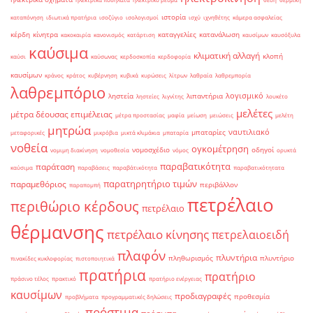
ιστορία
καταπόνηση
ιδιωτικά πρατήρια
ισοζύγιο
ισολογισμοί
ισχύ
ιχνηθέτης
κάμερα ασφαλείας
κέρδη
κίνητρα
καταγγελίες
κατανάλωση
κακοκαιρία
κανονισμός
κατάρτιση
καυσίμων
καυσόξυλα
καύσιμα
κλιματική αλλαγή
κλοπή
καύσι
καύσωνας
κερδοσκοπία
κερδοφορία
καυσίμων
κράνος
κράτος
κυβέρνηση
κυβικά
κυρώσεις
λίτρων
λαθραία
λαθρεμπορία
λαθρεμπόριο
λογισμικό
ληστεία
λιπαντήρια
ληστείες
λιγνίτης
λουκέτο
μελέτες
μέτρα δέουσας επιμέλειας
μέτρα προστασίας
μαφία
μείωση
μειώσεις
μελέτη
μητρώα
ναυτιλιακό
μπαταρίες
μεταφορικές
μικρόβια
μικτά κλιμάκια
μπαταρία
νοθεία
ογκομέτρηση
νομοσχέδιο
οδηγοί
νομιμη διακίνηση
νομοθεσία
νόμος
ορυκτά
παραβατικότητα
παράταση
καύσιμα
παραβάσεις
παραβάτικότητα
παραβατικότητατα
παρατηρητήριο τιμών
παραμεθόριος
περιβάλλον
παραπομπή
πετρέλαιο
περιθώριο κέρδους
πετρέλαιο
θέρμανσης
πετρέλαιο κίνησης
πετρελαιοειδή
πλαφόν
πλυντήρια
πληθωρισμός
πλυντήριο
πινακίδες κυκλοφορίας
πιστοποιητικά
πρατήρια
πρατήριο
πράσινο τέλος
πρακτικό
πρατήριο ενέργειας
καυσίμων
προδιαγραφές
προθεσμία
προβλήματα
προγραμματικές δηλώσεις
πρόστιμα