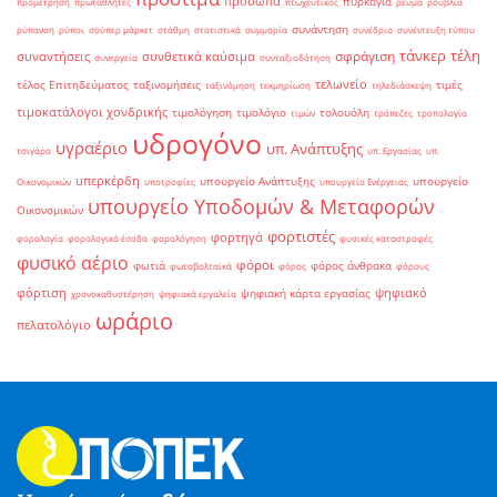
πρόσωπα
πυρκαγιά
προμέτρηση
πρωταθλητές
πτωχευτικός
ρεύμα
ρούβλια
συνάντηση
ρύπανση
ρύποι
σούπερ μάρκετ
στάθμη
στατιστικά
συμμορία
συνέδριο
συνέντευξη τύπου
τάνκερ
τέλη
σφράγιση
συναντήσεις
συνθετικά καύσιμα
συνεργεία
συνταξιοδότηση
τελωνείο
τέλος Επιτηδεύματος
ταξινομήσεις
τιμές
ταξινόμηση
τεκμηρίωση
τηλεδιάσκεψη
τιμοκατάλογοι χονδρικής
τιμολόγηση
τιμολόγιο
τολουόλη
τιμών
τράπεζες
τροπολογία
υδρογόνο
υγραέριο
υπ. Ανάπτυξης
τσιγάρο
υπ. Εργασίας
υπ.
υπερκέρδη
υπουργείο Ανάπτυξης
υπουργείο
Οικονομικών
υποτροφίες
υπουργείο Ενέργειας
υπουργείο Υποδομών & Μεταφορών
Οικονομικών
φορτιστές
φορτηγά
φορολογία
φορολογικά έσοδα
φορολόγηση
φυσικές καταστροφές
φυσικό αέριο
φόροι
φωτιά
φόρος άνθρακα
φωτοβολταϊκά
φόρος
φόρους
φόρτιση
ψηφιακό
ψηφιακή κάρτα εργασίας
χρονοκαθυστέρηση
ψηφιακά εργαλεία
ωράριο
πελατολόγιο