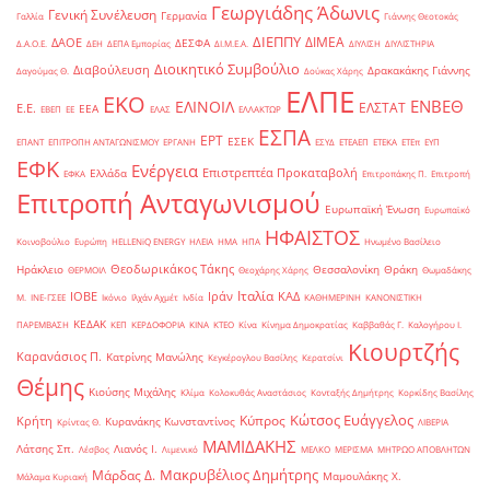
Γεωργιάδης Άδωνις
Γενική Συνέλευση
Γερμανία
Γαλλία
Γιάννης Θεοτοκάς
ΔΙΕΠΠΥ
ΔΙΜΕΑ
ΔΑΟΕ
ΔΕΣΦΑ
Δ.Α.Ο.Ε.
ΔΕΗ
ΔΕΠΑ Εμπορίας
ΔΙ.Μ.Ε.Α.
ΔΙΥΛΙΣΗ
ΔΙΥΛΙΣΤΗΡΙΑ
Διοικητικό Συμβούλιο
Διαβούλευση
Δρακακάκης Γιάννης
Δαγούμας Θ.
Δούκας Χάρης
ΕΛΠΕ
ΕΚΟ
ΕΝΒΕΘ
ΕΛΙΝΟΙΛ
ΕΛΣΤΑΤ
Ε.Ε.
ΕΕΑ
ΕΒΕΠ
ΕΕ
ΕΛΑΣ
ΕΛΛΑΚΤΩΡ
ΕΣΠΑ
ΕΡΤ
ΕΣΕΚ
ΕΠΑΝΤ
ΕΠΙΤΡΟΠΗ ΑΝΤΑΓΩΝΙΣΜΟΥ
ΕΡΓΑΝΗ
ΕΣΥΔ
ΕΤΕΑΕΠ
ΕΤΕΚΑ
ΕΤΕπ
ΕΥΠ
ΕΦΚ
Ενέργεια
Επιστρεπτέα Προκαταβολή
Ελλάδα
ΕΦΚΑ
Επιτροπάκης Π.
Επιτροπή
Επιτροπή Ανταγωνισμού
Ευρωπαϊκή Ένωση
Ευρωπαϊκό
ΗΦΑΙΣΤΟΣ
Κοινοβούλιο
Ευρώπη
ΗELLENiQ ENERGY
ΗΛΕΙΑ
ΗΜΑ
ΗΠΑ
Ηνωμένο Βασίλειο
Θεοδωρικάκος Τάκης
Ηράκλειο
Θεσσαλονίκη
Θράκη
ΘΕΡΜΟΙΛ
Θεοχάρης Χάρης
Θωμαδάκης
Ιταλία
ΙΟΒΕ
Ιράν
ΚΑΔ
Μ.
ΙΝΕ-ΓΣΕΕ
Ικόνιο
Ιλχάν Αχμέτ
Ινδία
ΚΑΘΗΜΕΡΙΝΗ
ΚΑΝΟΝΙΣΤΙΚΗ
ΚΕΔΑΚ
ΠΑΡΕΜΒΑΣΗ
ΚΕΠ
ΚΕΡΔΟΦΟΡΙΑ
ΚΙΝΑ
ΚΤΕΟ
Κίνα
Κίνημα Δημοκρατίας
Καββαθάς Γ.
Καλογήρου Ι.
Κιουρτζής
Καρανάσιος Π.
Κατρίνης Μανώλης
Κεγκέρογλου Βασίλης
Κερατσίνι
Θέμης
Κιούσης Μιχάλης
Κλίμα
Κολοκυθάς Αναστάσιος
Κονταξής Δημήτρης
Κορκίδης Βασίλης
Κώτσος Ευάγγελος
Κύπρος
Κρήτη
Κυρανάκης Κωνσταντίνος
Κρίντας Θ.
ΛΙΒΕΡΙΑ
ΜΑΜΙΔΑΚΗΣ
Λάτσης Σπ.
Λιανός Ι.
Λέσβος
Λιμενικό
ΜΕΛΚΟ
ΜΕΡΙΣΜΑ
ΜΗΤΡΩΟ ΑΠΟΒΛΗΤΩΝ
Μακρυβέλιος Δημήτρης
Μάρδας Δ.
Μαμουλάκης Χ.
Μάλαμα Κυριακή