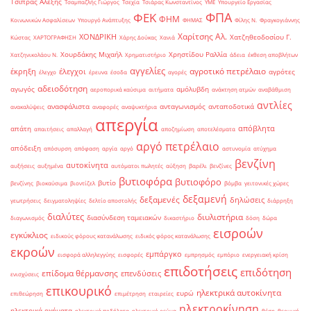
Τσίπρας Αλέξης
Τσαμπαζλής Γιώργος
Τσεχία
Τσιάρας Κωνσταντίνος
ΥΜΕ
Υπουργείο Εργασίας
ΦΠΑ
ΦΕΚ
ΦΗΜ
Κοινωνικών Ασφαλίσεων
Υπουργό Ανάπτυξης
ΦΗΜΑΣ
Φίλης Ν.
Φραγκογιάννης
Χαρίτσης Αλ.
ΧΟΝΔΡΙΚΗ
Χατζηθεοδοσίου Γ.
Κώστας
ΧΑΡΤΟΓΡΑΦΗΣΗ
Χάρης Δούκας
Χανιά
Χουρδάκης Μιχαήλ
Χρηστίδου Ραλλία
Χατζηνικολάου Ν.
Χρηματιστήριο
άδεια
έκθεση αποβλήτων
αγγελίες
αγροτικό πετρέλαιο
έκρηξη
έλεγχοι
αγρότες
έλεγχο
έρευνα
έσοδα
αγορές
αδειοδότηση
αγωγός
αμόλυβδη
αεροπορικά καύσιμα
αιτήματα
ανάκτηση ατμών
αναβάθμιση
αντλίες
ανασφάλιστα
ανταγωνισμός
ανταποδοτικά
ανακαλύψεις
αναφορές
αναψυκτήρια
απεργία
απόβλητα
απάτη
απαιτήσεις
απαλλαγή
αποζημίωση
αποτελέσματα
αργό πετρέλαιο
απόδειξη
απόσυρση
απόφαση
αργία
αργό
αστυνομία
ατύχημα
βενζίνη
αυτοκίνητα
αυξήσεις
αυξημένα
αυτόματοι πωλητές
αύξηση
βαρέλι
βενζίνες
βυτιοφόρα
βυτιοφόρο
βυτίο
βενζίνης
βιοκαύσιμα
βιοντίζελ
βόμβα
γειτονικές χώρες
δεξαμενή
δεξαμενές
δηλώσεις
γεωτρήσεις
δειγματοληψίες
δελτίο αποστολής
διάρρηξη
διαλύτες
διυλιστήρια
διασύνδεση ταμειακών
διαγωνισμός
δικαστήριο
δόση
δώρα
εισροών
εγκύκλιος
ειδικούς φόρους κατανάλωσης
ειδικός φόρος κατανάλωσης
εκροών
εμπάργκο
εισφορά αλληλεγγύης
εισφορές
εμπρησμός
εμπόριο
ενεργειακή κρίση
επιδοτήσεις
επιδότηση
επίδομα θέρμανσης
επενδύσεις
ενισχύσεις
επικουρικό
ηλεκτρικά αυτοκίνητα
ευρώ
επιθεώρηση
επιμέτρηση
εταιρείες
ηλεκτροκίνηση
ηλεκτρικά οχήματα
ηλεκτρικά ποδήλατα
ηλεκτρικό ρεύμα
θέση
θερμική