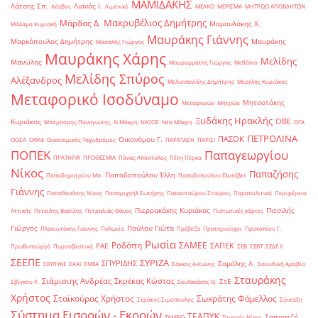
ΜΑΜΙΔΑΚΗΣ
Λάτσης Σπ.
Λιανός Ι.
Λέσβος
Λιμενικό
ΜΕΛΚΟ
ΜΕΡΙΣΜΑ
ΜΗΤΡΩΟ ΑΠΟΒΛΗΤΩΝ
Μακρυβέλιος Δημήτρης
Μάρδας Δ.
Μαμουλάκης Χ.
Μάλαμα Κυριακή
Μαυράκης Γιάννης
Μαρκόπουλος Δημήτρης
Μαυράκης
Μασαλής Γιώργος
Μαυράκης Χάρης
Μελίδης
Μανώλης
Μαυρομμάτης Γιώργος
Μεθάνιο
Μελίδης Σπύρος
Αλέξανδρος
Μελισσανίδης Δημήτρης
Μερελής Κυριάκος
Μεταφορικό Ισοδύναμο
Μητσοτάκης
Μεταφορών
Μητρώο
Ξυδάκης Ηρακλής
ΟΒΕ
Κυριάκος
Μπόμπορης Παναγιώτης
Ν.Μάκρη
ΝΑΞΟΣ
Νέα Μάκρη
ΟΓΑ
ΠΕΤΡΟΛΙΝΑ
ΠΑΣΟΚ
Οικονόμου Γ.
ΟΟΣΑ
ΟΦΑΕ
Οικονομικός Ταχυδρόμος
ΠΑΡΑΤΑΣΗ
ΠΑΡΙΣΙ
ΠΟΠΕΚ
Παπαγεωργίου
ΠΡΑΤΗΡΙΑ
ΠΡΟΘΕΣΜΙΑ
Πάνας Απόστολος
Πέτη Πέρκα
Νίκος
Παπαζήσης
Παπαδοπούλου Έλλη
Παπαδημητρίου Μπ.
Παπαδοπούλου Ελισάβετ
Γιάννης
Παπαθανάσης Νίκος
Παπαμιχαήλ Σωτήρης
Παπασταύρου Σταύρος
Παραπολιτικά
Περιφέρεια
Πιερρακάκης Κυριάκος
Πιτσιλής
Αττικής
Πετκίδης Βασίλης
Πετραλιάς Θάνος
Πιστωτικές κάρτες
Γιώργος
Πούλου Γιώτα
Πλακιωτάκης Γιάννης
Πολωνία
Πρέβεζα
Πρατηριούχοι
Προκοπίου Γ.
Ρωσία
Ροδόπη
ΣΑΜΕΕ
ΣΑΠΕΚ
ΡΑΕ
Πρωθυπουργό
Πυροσβεστική
ΣΕΒ
ΣΕΒΤ
ΣΕΔΕ ΙΙ
ΣΕΕΠΕ
ΣΥΡΙΖΑ
ΣΠΥΡΙΔΗΣ
Σαμόλης Λ.
ΣΕΥΠΥΚΕ
ΣΚΑΙ
ΣΜΕΑ
Σάκκος Αντώνης
Σαουδική Αραβία
Σταυράκης
Σιάμισιης Ανδρέας
Σκρέκας Κώστας
ΣτΕ
Σβίγκου Ρ.
Σκυλακάκης Θ.
Χρήστος
Σταϊκούρας Χρήστος
Σωκράτης Φάμελλος
Στράτος Σιμόπουλος
Σύνταξη
Σύστημα Εισροών - Εκροών
ΤΕΑΠΥΚ
Ταπρατζή
ΤΑΜΕΙΟ
Ταγαράς Νίκος