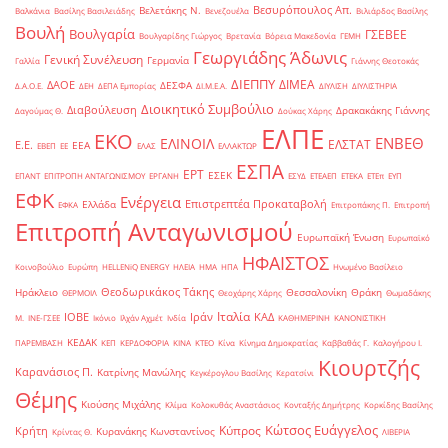
Βεσυρόπουλος Απ.
Βελετάκης Ν.
Βαλκάνια
Βασίλης Βασιλειάδης
Βενεζουέλα
Βιλιάρδος Βασίλης
Βουλή
Βουλγαρία
ΓΣΕΒΕΕ
Βουλγαρίδης Γιώργος
Βρετανία
Βόρεια Μακεδονία
ΓΕΜΗ
Γεωργιάδης Άδωνις
Γενική Συνέλευση
Γερμανία
Γαλλία
Γιάννης Θεοτοκάς
ΔΙΕΠΠΥ
ΔΙΜΕΑ
ΔΑΟΕ
ΔΕΣΦΑ
Δ.Α.Ο.Ε.
ΔΕΗ
ΔΕΠΑ Εμπορίας
ΔΙ.Μ.Ε.Α.
ΔΙΥΛΙΣΗ
ΔΙΥΛΙΣΤΗΡΙΑ
Διοικητικό Συμβούλιο
Διαβούλευση
Δρακακάκης Γιάννης
Δαγούμας Θ.
Δούκας Χάρης
ΕΛΠΕ
ΕΚΟ
ΕΝΒΕΘ
ΕΛΙΝΟΙΛ
ΕΛΣΤΑΤ
Ε.Ε.
ΕΕΑ
ΕΒΕΠ
ΕΕ
ΕΛΑΣ
ΕΛΛΑΚΤΩΡ
ΕΣΠΑ
ΕΡΤ
ΕΣΕΚ
ΕΠΑΝΤ
ΕΠΙΤΡΟΠΗ ΑΝΤΑΓΩΝΙΣΜΟΥ
ΕΡΓΑΝΗ
ΕΣΥΔ
ΕΤΕΑΕΠ
ΕΤΕΚΑ
ΕΤΕπ
ΕΥΠ
ΕΦΚ
Ενέργεια
Επιστρεπτέα Προκαταβολή
Ελλάδα
ΕΦΚΑ
Επιτροπάκης Π.
Επιτροπή
Επιτροπή Ανταγωνισμού
Ευρωπαϊκή Ένωση
Ευρωπαϊκό
ΗΦΑΙΣΤΟΣ
Κοινοβούλιο
Ευρώπη
ΗELLENiQ ENERGY
ΗΛΕΙΑ
ΗΜΑ
ΗΠΑ
Ηνωμένο Βασίλειο
Θεοδωρικάκος Τάκης
Ηράκλειο
Θεσσαλονίκη
Θράκη
ΘΕΡΜΟΙΛ
Θεοχάρης Χάρης
Θωμαδάκης
Ιταλία
ΙΟΒΕ
Ιράν
ΚΑΔ
Μ.
ΙΝΕ-ΓΣΕΕ
Ικόνιο
Ιλχάν Αχμέτ
Ινδία
ΚΑΘΗΜΕΡΙΝΗ
ΚΑΝΟΝΙΣΤΙΚΗ
ΚΕΔΑΚ
ΠΑΡΕΜΒΑΣΗ
ΚΕΠ
ΚΕΡΔΟΦΟΡΙΑ
ΚΙΝΑ
ΚΤΕΟ
Κίνα
Κίνημα Δημοκρατίας
Καββαθάς Γ.
Καλογήρου Ι.
Κιουρτζής
Καρανάσιος Π.
Κατρίνης Μανώλης
Κεγκέρογλου Βασίλης
Κερατσίνι
Θέμης
Κιούσης Μιχάλης
Κλίμα
Κολοκυθάς Αναστάσιος
Κονταξής Δημήτρης
Κορκίδης Βασίλης
Κώτσος Ευάγγελος
Κύπρος
Κρήτη
Κυρανάκης Κωνσταντίνος
Κρίντας Θ.
ΛΙΒΕΡΙΑ