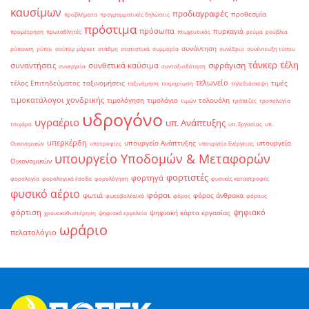
καυσίμων
προδιαγραφές
προθεσμία
προβλήματα
προγραμματικές δηλώσεις
πρόστιμα
πρόσωπα
πυρκαγιά
προμέτρηση
πρωταθλητές
πτωχευτικός
ρεύμα
ρούβλια
συνάντηση
ρύπανση
ρύποι
σούπερ μάρκετ
στάθμη
στατιστικά
συμμορία
συνέδριο
συνέντευξη τύπου
τάνκερ
τέλη
σφράγιση
συναντήσεις
συνθετικά καύσιμα
συνεργεία
συνταξιοδότηση
τελωνείο
τέλος Επιτηδεύματος
ταξινομήσεις
τιμές
ταξινόμηση
τεκμηρίωση
τηλεδιάσκεψη
τιμοκατάλογοι χονδρικής
τιμολόγηση
τιμολόγιο
τολουόλη
τιμών
τράπεζες
τροπολογία
υδρογόνο
υγραέριο
υπ. Ανάπτυξης
τσιγάρο
υπ. Εργασίας
υπ.
υπερκέρδη
υπουργείο Ανάπτυξης
υπουργείο
Οικονομικών
υποτροφίες
υπουργείο Ενέργειας
υπουργείο Υποδομών & Μεταφορών
Οικονομικών
φορτιστές
φορτηγά
φορολογία
φορολογικά έσοδα
φορολόγηση
φυσικές καταστροφές
φυσικό αέριο
φόροι
φωτιά
φόρος άνθρακα
φωτοβολταϊκά
φόρος
φόρους
φόρτιση
ψηφιακό
ψηφιακή κάρτα εργασίας
χρονοκαθυστέρηση
ψηφιακά εργαλεία
ωράριο
πελατολόγιο