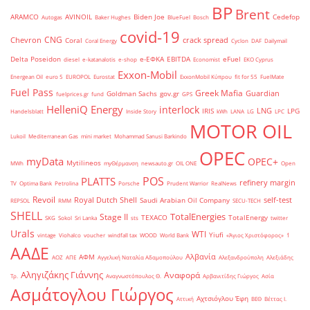
BP
Brent
ARAMCO
AVINOIL
Biden Joe
Cedefop
Autogas
Baker Hughes
BlueFuel
Bosch
covid-19
CNG
Chevron
crack spread
Coral
Coral Energy
Cyclon
DAF
Dailymail
Delta Poseidon
e-ΕΦΚΑ
EBITDA
eFuel
diesel
e-katanalotis
e-shop
Economist
EKO Cyprus
Exxon-Mobil
Energean Oil
euro 5
EUROPOL
Eurostat
ExxonMobil Κύπρου
fit for 55
FuelMate
Fuel Pass
Greek Mafia
Guardian
Goldman Sachs
gov.gr
fuelprices.gr
fund
GPS
HelleniQ Energy
interlock
LNG
IRIS
LPG
Handelsblatt
Inside Story
kWh
LANA
LG
LPC
MOTOR OIL
Lukoil
Mediterranean Gas
mini market
Mohammad Sanusi Barkindo
OPEC
myData
OPEC+
Mytilineos
MWh
myΘέρμανση
newsauto.gr
OIL ONE
Open
POS
PLATTS
refinery margin
TV
Optima Bank
Petrolina
Porsche
Prudent Warrior
RealNews
Revoil
Royal Dutch Shell
self-test
Saudi Arabian Oil Company
REPSOL
RMM
SECU-TECH
SHELL
TotalEnergies
Stage II
TEXACO
TotalEnergy
SKG
Sokol
Sri Lanka
sts
twitter
Urals
WTI
Yiufi
vintage
Viohalco
voucher
windfall tax
WOOD
World Bank
«Άγιος Χριστόφορος»
΄1
ΑΑΔΕ
Αλβανία
ΑΦΜ
ΑΟΖ
ΑΠΕ
Αγγελική Ναταλία Αδαμοπούλου
Αλεξανδρούπολη
Αλεξιάδης
Αληγιζάκης Γιάννης
Αναφορά
Τρ.
Αναγνωστόπουλος Θ.
Αρβανιτίδης Γιώργος
Ασία
Ασμάτογλου Γιώργος
Αχτσιόγλου Έφη
Αττική
ΒΕΘ
Βέττας Ι.