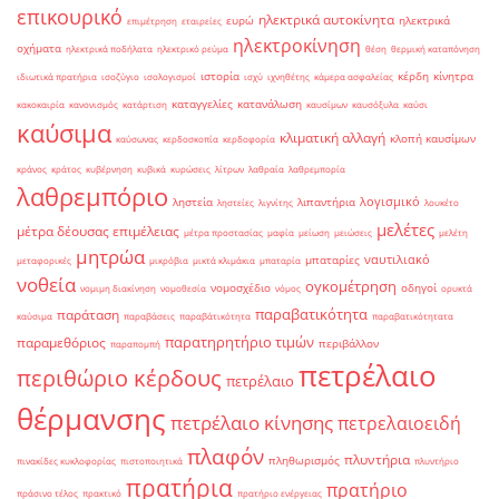
επικουρικό
ηλεκτρικά αυτοκίνητα
ευρώ
ηλεκτρικά
επιμέτρηση
εταιρείες
ηλεκτροκίνηση
οχήματα
ηλεκτρικά ποδήλατα
ηλεκτρικό ρεύμα
θέση
θερμική καταπόνηση
ιστορία
κέρδη
κίνητρα
ιδιωτικά πρατήρια
ισοζύγιο
ισολογισμοί
ισχύ
ιχνηθέτης
κάμερα ασφαλείας
καταγγελίες
κατανάλωση
κακοκαιρία
κανονισμός
κατάρτιση
καυσίμων
καυσόξυλα
καύσι
καύσιμα
κλιματική αλλαγή
κλοπή καυσίμων
καύσωνας
κερδοσκοπία
κερδοφορία
κράνος
κράτος
κυβέρνηση
κυβικά
κυρώσεις
λίτρων
λαθραία
λαθρεμπορία
λαθρεμπόριο
λογισμικό
ληστεία
λιπαντήρια
ληστείες
λιγνίτης
λουκέτο
μελέτες
μέτρα δέουσας επιμέλειας
μέτρα προστασίας
μαφία
μείωση
μειώσεις
μελέτη
μητρώα
ναυτιλιακό
μπαταρίες
μεταφορικές
μικρόβια
μικτά κλιμάκια
μπαταρία
νοθεία
ογκομέτρηση
νομοσχέδιο
οδηγοί
νομιμη διακίνηση
νομοθεσία
νόμος
ορυκτά
παραβατικότητα
παράταση
καύσιμα
παραβάσεις
παραβάτικότητα
παραβατικότητατα
παρατηρητήριο τιμών
παραμεθόριος
περιβάλλον
παραπομπή
πετρέλαιο
περιθώριο κέρδους
πετρέλαιο
θέρμανσης
πετρέλαιο κίνησης
πετρελαιοειδή
πλαφόν
πλυντήρια
πληθωρισμός
πινακίδες κυκλοφορίας
πιστοποιητικά
πλυντήριο
πρατήρια
πρατήριο
πράσινο τέλος
πρακτικό
πρατήριο ενέργειας