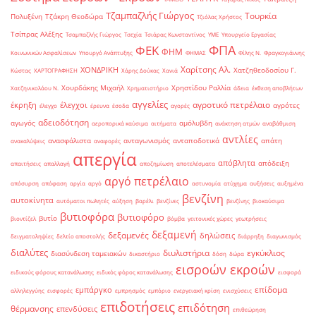
Τζαμπαζλής Γιώργος
Τουρκία
Πολυξένη
Τζάκρη Θεοδώρα
Τζιόλας Χρήστος
Τσίπρας Αλέξης
Τσαμπαζλής Γιώργος
Τσεχία
Τσιάρας Κωνσταντίνος
ΥΜΕ
Υπουργείο Εργασίας
ΦΠΑ
ΦΕΚ
ΦΗΜ
Κοινωνικών Ασφαλίσεων
Υπουργό Ανάπτυξης
ΦΗΜΑΣ
Φίλης Ν.
Φραγκογιάννης
Χαρίτσης Αλ.
ΧΟΝΔΡΙΚΗ
Χατζηθεοδοσίου Γ.
Κώστας
ΧΑΡΤΟΓΡΑΦΗΣΗ
Χάρης Δούκας
Χανιά
Χουρδάκης Μιχαήλ
Χρηστίδου Ραλλία
Χατζηνικολάου Ν.
Χρηματιστήριο
άδεια
έκθεση αποβλήτων
αγγελίες
αγροτικό πετρέλαιο
έκρηξη
έλεγχοι
αγρότες
έλεγχο
έρευνα
έσοδα
αγορές
αδειοδότηση
αγωγός
αμόλυβδη
αεροπορικά καύσιμα
αιτήματα
ανάκτηση ατμών
αναβάθμιση
αντλίες
ανασφάλιστα
ανταγωνισμός
ανταποδοτικά
απάτη
ανακαλύψεις
αναφορές
απεργία
απόβλητα
απόδειξη
απαιτήσεις
απαλλαγή
αποζημίωση
αποτελέσματα
αργό πετρέλαιο
απόσυρση
απόφαση
αργία
αργό
αστυνομία
ατύχημα
αυξήσεις
αυξημένα
βενζίνη
αυτοκίνητα
αυτόματοι πωλητές
αύξηση
βαρέλι
βενζίνες
βενζίνης
βιοκαύσιμα
βυτιοφόρα
βυτιοφόρο
βυτίο
βιοντίζελ
βόμβα
γειτονικές χώρες
γεωτρήσεις
δεξαμενή
δεξαμενές
δηλώσεις
δειγματοληψίες
δελτίο αποστολής
διάρρηξη
διαγωνισμός
διαλύτες
διυλιστήρια
εγκύκλιος
διασύνδεση ταμειακών
δικαστήριο
δόση
δώρα
εισροών εκροών
ειδικούς φόρους κατανάλωσης
ειδικός φόρος κατανάλωσης
εισφορά
επίδομα
εμπάργκο
αλληλεγγύης
εισφορές
εμπρησμός
εμπόριο
ενεργειακή κρίση
ενισχύσεις
επιδοτήσεις
επιδότηση
θέρμανσης
επενδύσεις
επιθεώρηση