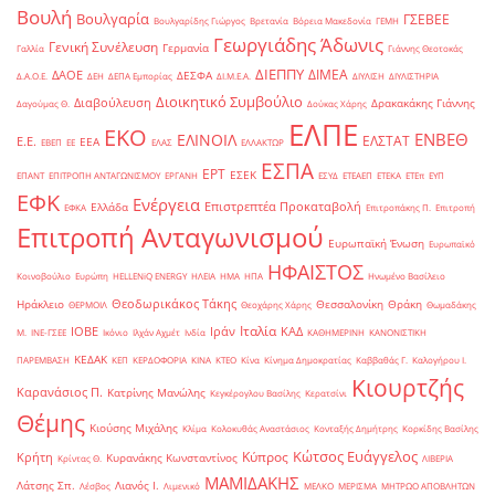
Βουλή
Βουλγαρία
ΓΣΕΒΕΕ
Βουλγαρίδης Γιώργος
Βρετανία
Βόρεια Μακεδονία
ΓΕΜΗ
Γεωργιάδης Άδωνις
Γενική Συνέλευση
Γερμανία
Γαλλία
Γιάννης Θεοτοκάς
ΔΙΕΠΠΥ
ΔΙΜΕΑ
ΔΑΟΕ
ΔΕΣΦΑ
Δ.Α.Ο.Ε.
ΔΕΗ
ΔΕΠΑ Εμπορίας
ΔΙ.Μ.Ε.Α.
ΔΙΥΛΙΣΗ
ΔΙΥΛΙΣΤΗΡΙΑ
Διοικητικό Συμβούλιο
Διαβούλευση
Δρακακάκης Γιάννης
Δαγούμας Θ.
Δούκας Χάρης
ΕΛΠΕ
ΕΚΟ
ΕΝΒΕΘ
ΕΛΙΝΟΙΛ
ΕΛΣΤΑΤ
Ε.Ε.
ΕΕΑ
ΕΒΕΠ
ΕΕ
ΕΛΑΣ
ΕΛΛΑΚΤΩΡ
ΕΣΠΑ
ΕΡΤ
ΕΣΕΚ
ΕΠΑΝΤ
ΕΠΙΤΡΟΠΗ ΑΝΤΑΓΩΝΙΣΜΟΥ
ΕΡΓΑΝΗ
ΕΣΥΔ
ΕΤΕΑΕΠ
ΕΤΕΚΑ
ΕΤΕπ
ΕΥΠ
ΕΦΚ
Ενέργεια
Επιστρεπτέα Προκαταβολή
Ελλάδα
ΕΦΚΑ
Επιτροπάκης Π.
Επιτροπή
Επιτροπή Ανταγωνισμού
Ευρωπαϊκή Ένωση
Ευρωπαϊκό
ΗΦΑΙΣΤΟΣ
Κοινοβούλιο
Ευρώπη
ΗELLENiQ ENERGY
ΗΛΕΙΑ
ΗΜΑ
ΗΠΑ
Ηνωμένο Βασίλειο
Θεοδωρικάκος Τάκης
Ηράκλειο
Θεσσαλονίκη
Θράκη
ΘΕΡΜΟΙΛ
Θεοχάρης Χάρης
Θωμαδάκης
Ιταλία
ΙΟΒΕ
Ιράν
ΚΑΔ
Μ.
ΙΝΕ-ΓΣΕΕ
Ικόνιο
Ιλχάν Αχμέτ
Ινδία
ΚΑΘΗΜΕΡΙΝΗ
ΚΑΝΟΝΙΣΤΙΚΗ
ΚΕΔΑΚ
ΠΑΡΕΜΒΑΣΗ
ΚΕΠ
ΚΕΡΔΟΦΟΡΙΑ
ΚΙΝΑ
ΚΤΕΟ
Κίνα
Κίνημα Δημοκρατίας
Καββαθάς Γ.
Καλογήρου Ι.
Κιουρτζής
Καρανάσιος Π.
Κατρίνης Μανώλης
Κεγκέρογλου Βασίλης
Κερατσίνι
Θέμης
Κιούσης Μιχάλης
Κλίμα
Κολοκυθάς Αναστάσιος
Κονταξής Δημήτρης
Κορκίδης Βασίλης
Κώτσος Ευάγγελος
Κύπρος
Κρήτη
Κυρανάκης Κωνσταντίνος
Κρίντας Θ.
ΛΙΒΕΡΙΑ
ΜΑΜΙΔΑΚΗΣ
Λάτσης Σπ.
Λιανός Ι.
Λέσβος
Λιμενικό
ΜΕΛΚΟ
ΜΕΡΙΣΜΑ
ΜΗΤΡΩΟ ΑΠΟΒΛΗΤΩΝ