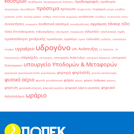
καυσίμων
προδιαγραφές
προθεσμία
προβλήματα
προγραμματικές δηλώσεις
πρόστιμα
πρόσωπα
πυρκαγιά
προμέτρηση
πρωταθλητές
πτωχευτικός
ρεύμα
ρούβλια
συνάντηση
ρύπανση
ρύποι
σούπερ μάρκετ
στάθμη
στατιστικά
συμμορία
συνέδριο
συνέντευξη τύπου
τάνκερ
τέλη
σφράγιση
συναντήσεις
συνθετικά καύσιμα
συνεργεία
συνταξιοδότηση
τελωνείο
τέλος Επιτηδεύματος
ταξινομήσεις
τιμές
ταξινόμηση
τεκμηρίωση
τηλεδιάσκεψη
τιμοκατάλογοι χονδρικής
τιμολόγηση
τιμολόγιο
τολουόλη
τιμών
τράπεζες
τροπολογία
υδρογόνο
υγραέριο
υπ. Ανάπτυξης
τσιγάρο
υπ. Εργασίας
υπ.
υπερκέρδη
υπουργείο Ανάπτυξης
υπουργείο
Οικονομικών
υποτροφίες
υπουργείο Ενέργειας
υπουργείο Υποδομών & Μεταφορών
Οικονομικών
φορτιστές
φορτηγά
φορολογία
φορολογικά έσοδα
φορολόγηση
φυσικές καταστροφές
φυσικό αέριο
φόροι
φωτιά
φόρος άνθρακα
φωτοβολταϊκά
φόρος
φόρους
φόρτιση
ψηφιακό
ψηφιακή κάρτα εργασίας
χρονοκαθυστέρηση
ψηφιακά εργαλεία
ωράριο
πελατολόγιο