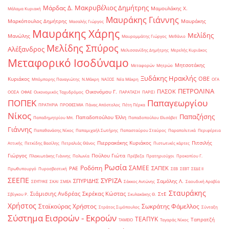
Μακρυβέλιος Δημήτρης
Μάρδας Δ.
Μαμουλάκης Χ.
Μάλαμα Κυριακή
Μαυράκης Γιάννης
Μαρκόπουλος Δημήτρης
Μαυράκης
Μασαλής Γιώργος
Μαυράκης Χάρης
Μελίδης
Μανώλης
Μαυρομμάτης Γιώργος
Μεθάνιο
Μελίδης Σπύρος
Αλέξανδρος
Μελισσανίδης Δημήτρης
Μερελής Κυριάκος
Μεταφορικό Ισοδύναμο
Μητσοτάκης
Μεταφορών
Μητρώο
Ξυδάκης Ηρακλής
ΟΒΕ
Κυριάκος
Μπόμπορης Παναγιώτης
Ν.Μάκρη
ΝΑΞΟΣ
Νέα Μάκρη
ΟΓΑ
ΠΕΤΡΟΛΙΝΑ
ΠΑΣΟΚ
Οικονόμου Γ.
ΟΟΣΑ
ΟΦΑΕ
Οικονομικός Ταχυδρόμος
ΠΑΡΑΤΑΣΗ
ΠΑΡΙΣΙ
ΠΟΠΕΚ
Παπαγεωργίου
ΠΡΑΤΗΡΙΑ
ΠΡΟΘΕΣΜΙΑ
Πάνας Απόστολος
Πέτη Πέρκα
Νίκος
Παπαζήσης
Παπαδοπούλου Έλλη
Παπαδημητρίου Μπ.
Παπαδοπούλου Ελισάβετ
Γιάννης
Παπαθανάσης Νίκος
Παπαμιχαήλ Σωτήρης
Παπασταύρου Σταύρος
Παραπολιτικά
Περιφέρεια
Πιερρακάκης Κυριάκος
Πιτσιλής
Αττικής
Πετκίδης Βασίλης
Πετραλιάς Θάνος
Πιστωτικές κάρτες
Γιώργος
Πούλου Γιώτα
Πλακιωτάκης Γιάννης
Πολωνία
Πρέβεζα
Πρατηριούχοι
Προκοπίου Γ.
Ρωσία
Ροδόπη
ΣΑΜΕΕ
ΣΑΠΕΚ
ΡΑΕ
Πρωθυπουργό
Πυροσβεστική
ΣΕΒ
ΣΕΒΤ
ΣΕΔΕ ΙΙ
ΣΕΕΠΕ
ΣΥΡΙΖΑ
ΣΠΥΡΙΔΗΣ
Σαμόλης Λ.
ΣΕΥΠΥΚΕ
ΣΚΑΙ
ΣΜΕΑ
Σάκκος Αντώνης
Σαουδική Αραβία
Σταυράκης
Σιάμισιης Ανδρέας
Σκρέκας Κώστας
ΣτΕ
Σβίγκου Ρ.
Σκυλακάκης Θ.
Χρήστος
Σταϊκούρας Χρήστος
Σωκράτης Φάμελλος
Στράτος Σιμόπουλος
Σύνταξη
Σύστημα Εισροών - Εκροών
ΤΕΑΠΥΚ
Ταπρατζή
ΤΑΜΕΙΟ
Ταγαράς Νίκος