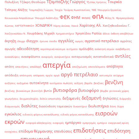
Τζαμπαζλής Γιώργος
Τουρκία
Πολυξένη
Τζάκρη Θεοδώρα
Τζιόλας Χρήστος
Τσίπρας Αλέξης
Τσαμπαζλής Γιώργος
Τσεχία
Τσιάρας Κωνσταντίνος
ΥΜΕ
Υπουργείο Εργασίας
ΦΠΑ
ΦΕΚ
ΦΗΜ
Κοινωνικών Ασφαλίσεων
Υπουργό Ανάπτυξης
ΦΗΜΑΣ
Φίλης Ν.
Φραγκογιάννης
Χαρίτσης Αλ.
ΧΟΝΔΡΙΚΗ
Χατζηθεοδοσίου Γ.
Κώστας
ΧΑΡΤΟΓΡΑΦΗΣΗ
Χάρης Δούκας
Χανιά
Χουρδάκης Μιχαήλ
Χρηστίδου Ραλλία
Χατζηνικολάου Ν.
Χρηματιστήριο
άδεια
έκθεση αποβλήτων
αγγελίες
αγροτικό πετρέλαιο
έκρηξη
έλεγχοι
αγρότες
έλεγχο
έρευνα
έσοδα
αγορές
αδειοδότηση
αγωγός
αμόλυβδη
αεροπορικά καύσιμα
αιτήματα
ανάκτηση ατμών
αναβάθμιση
αντλίες
ανασφάλιστα
ανταγωνισμός
ανταποδοτικά
ανακαλύψεις
αναφορές
αναψυκτήρια
απεργία
απόβλητα
απάτη
απαιτήσεις
απαλλαγή
αποζημίωση
αποτελέσματα
αργό πετρέλαιο
απόδειξη
απόσυρση
απόφαση
αργία
αργό
αστυνομία
ατύχημα
βενζίνη
αυτοκίνητα
αυξήσεις
αυξημένα
αυτόματοι πωλητές
αύξηση
βαρέλι
βενζίνες
βυτιοφόρα
βυτιοφόρο
βυτίο
βενζίνης
βιοκαύσιμα
βιοντίζελ
βόμβα
γειτονικές χώρες
δεξαμενή
δεξαμενές
δηλώσεις
γεωτρήσεις
δειγματοληψίες
δελτίο αποστολής
διάρρηξη
διαλύτες
διυλιστήρια
διασύνδεση ταμειακών
διαγωνισμός
δικαστήριο
δόση
δώρα
εισροών
εγκύκλιος
ειδικούς φόρους κατανάλωσης
ειδικός φόρος κατανάλωσης
εκροών
εμπάργκο
εισφορά αλληλεγγύης
εισφορές
εμπρησμός
εμπόριο
ενεργειακή κρίση
επιδοτήσεις
επιδότηση
επίδομα θέρμανσης
επενδύσεις
ενισχύσεις
επικουρικό