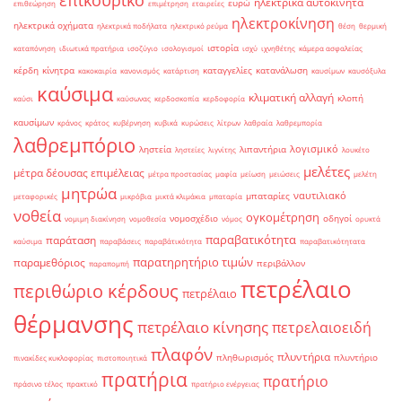
ηλεκτρικά αυτοκίνητα
ευρώ
επιθεώρηση
επιμέτρηση
εταιρείες
ηλεκτροκίνηση
ηλεκτρικά οχήματα
ηλεκτρικά ποδήλατα
ηλεκτρικό ρεύμα
θέση
θερμική
ιστορία
καταπόνηση
ιδιωτικά πρατήρια
ισοζύγιο
ισολογισμοί
ισχύ
ιχνηθέτης
κάμερα ασφαλείας
κέρδη
κίνητρα
καταγγελίες
κατανάλωση
κακοκαιρία
κανονισμός
κατάρτιση
καυσίμων
καυσόξυλα
καύσιμα
κλιματική αλλαγή
κλοπή
καύσι
καύσωνας
κερδοσκοπία
κερδοφορία
καυσίμων
κράνος
κράτος
κυβέρνηση
κυβικά
κυρώσεις
λίτρων
λαθραία
λαθρεμπορία
λαθρεμπόριο
λογισμικό
ληστεία
λιπαντήρια
ληστείες
λιγνίτης
λουκέτο
μελέτες
μέτρα δέουσας επιμέλειας
μέτρα προστασίας
μαφία
μείωση
μειώσεις
μελέτη
μητρώα
ναυτιλιακό
μπαταρίες
μεταφορικές
μικρόβια
μικτά κλιμάκια
μπαταρία
νοθεία
ογκομέτρηση
νομοσχέδιο
οδηγοί
νομιμη διακίνηση
νομοθεσία
νόμος
ορυκτά
παραβατικότητα
παράταση
καύσιμα
παραβάσεις
παραβάτικότητα
παραβατικότητατα
παρατηρητήριο τιμών
παραμεθόριος
περιβάλλον
παραπομπή
πετρέλαιο
περιθώριο κέρδους
πετρέλαιο
θέρμανσης
πετρέλαιο κίνησης
πετρελαιοειδή
πλαφόν
πλυντήρια
πληθωρισμός
πλυντήριο
πινακίδες κυκλοφορίας
πιστοποιητικά
πρατήρια
πρατήριο
πράσινο τέλος
πρακτικό
πρατήριο ενέργειας