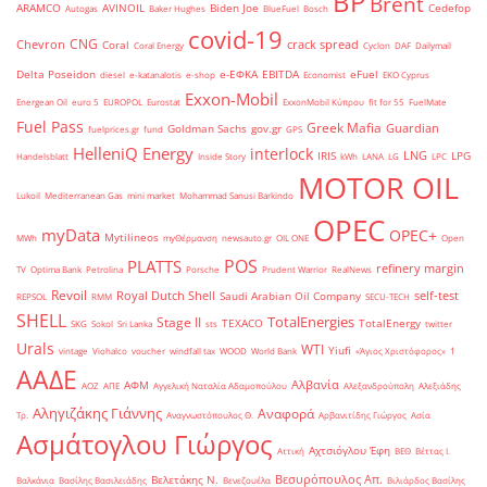
BP
Brent
ARAMCO
AVINOIL
Biden Joe
Cedefop
Autogas
Baker Hughes
BlueFuel
Bosch
covid-19
CNG
Chevron
crack spread
Coral
Coral Energy
Cyclon
DAF
Dailymail
Delta Poseidon
e-ΕΦΚΑ
EBITDA
eFuel
diesel
e-katanalotis
e-shop
Economist
EKO Cyprus
Exxon-Mobil
Energean Oil
euro 5
EUROPOL
Eurostat
ExxonMobil Κύπρου
fit for 55
FuelMate
Fuel Pass
Greek Mafia
Guardian
Goldman Sachs
gov.gr
fuelprices.gr
fund
GPS
HelleniQ Energy
interlock
LNG
IRIS
LPG
Handelsblatt
Inside Story
kWh
LANA
LG
LPC
MOTOR OIL
Lukoil
Mediterranean Gas
mini market
Mohammad Sanusi Barkindo
OPEC
myData
OPEC+
Mytilineos
MWh
myΘέρμανση
newsauto.gr
OIL ONE
Open
POS
PLATTS
refinery margin
TV
Optima Bank
Petrolina
Porsche
Prudent Warrior
RealNews
Revoil
Royal Dutch Shell
self-test
Saudi Arabian Oil Company
REPSOL
RMM
SECU-TECH
SHELL
TotalEnergies
Stage II
TEXACO
TotalEnergy
SKG
Sokol
Sri Lanka
sts
twitter
Urals
WTI
Yiufi
vintage
Viohalco
voucher
windfall tax
WOOD
World Bank
«Άγιος Χριστόφορος»
΄1
ΑΑΔΕ
Αλβανία
ΑΦΜ
ΑΟΖ
ΑΠΕ
Αγγελική Ναταλία Αδαμοπούλου
Αλεξανδρούπολη
Αλεξιάδης
Αληγιζάκης Γιάννης
Αναφορά
Τρ.
Αναγνωστόπουλος Θ.
Αρβανιτίδης Γιώργος
Ασία
Ασμάτογλου Γιώργος
Αχτσιόγλου Έφη
Αττική
ΒΕΘ
Βέττας Ι.
Βεσυρόπουλος Απ.
Βελετάκης Ν.
Βαλκάνια
Βασίλης Βασιλειάδης
Βενεζουέλα
Βιλιάρδος Βασίλης