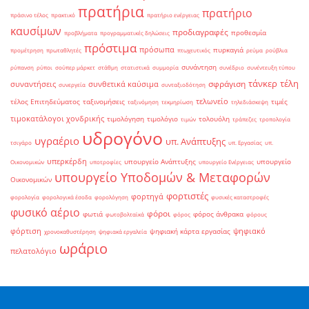
πρατήρια
πρατήριο
πράσινο τέλος
πρακτικό
πρατήριο ενέργειας
καυσίμων
προδιαγραφές
προθεσμία
προβλήματα
προγραμματικές δηλώσεις
πρόστιμα
πρόσωπα
πυρκαγιά
προμέτρηση
πρωταθλητές
πτωχευτικός
ρεύμα
ρούβλια
συνάντηση
ρύπανση
ρύποι
σούπερ μάρκετ
στάθμη
στατιστικά
συμμορία
συνέδριο
συνέντευξη τύπου
τάνκερ
τέλη
σφράγιση
συναντήσεις
συνθετικά καύσιμα
συνεργεία
συνταξιοδότηση
τελωνείο
τέλος Επιτηδεύματος
ταξινομήσεις
τιμές
ταξινόμηση
τεκμηρίωση
τηλεδιάσκεψη
τιμοκατάλογοι χονδρικής
τιμολόγηση
τιμολόγιο
τολουόλη
τιμών
τράπεζες
τροπολογία
υδρογόνο
υγραέριο
υπ. Ανάπτυξης
τσιγάρο
υπ. Εργασίας
υπ.
υπερκέρδη
υπουργείο Ανάπτυξης
υπουργείο
Οικονομικών
υποτροφίες
υπουργείο Ενέργειας
υπουργείο Υποδομών & Μεταφορών
Οικονομικών
φορτιστές
φορτηγά
φορολογία
φορολογικά έσοδα
φορολόγηση
φυσικές καταστροφές
φυσικό αέριο
φόροι
φωτιά
φόρος άνθρακα
φωτοβολταϊκά
φόρος
φόρους
φόρτιση
ψηφιακό
ψηφιακή κάρτα εργασίας
χρονοκαθυστέρηση
ψηφιακά εργαλεία
ωράριο
πελατολόγιο