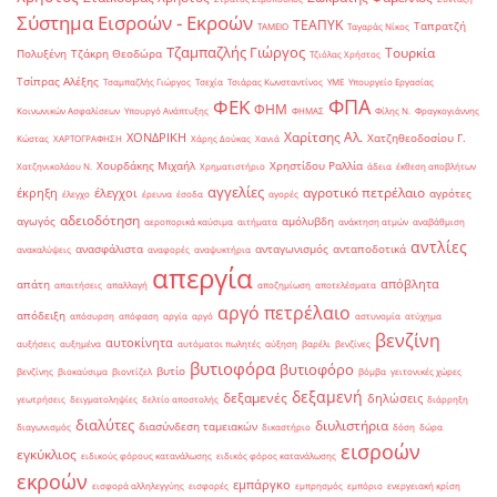
Σύστημα Εισροών - Εκροών
ΤΕΑΠΥΚ
Ταπρατζή
ΤΑΜΕΙΟ
Ταγαράς Νίκος
Τζαμπαζλής Γιώργος
Τουρκία
Πολυξένη
Τζάκρη Θεοδώρα
Τζιόλας Χρήστος
Τσίπρας Αλέξης
Τσαμπαζλής Γιώργος
Τσεχία
Τσιάρας Κωνσταντίνος
ΥΜΕ
Υπουργείο Εργασίας
ΦΠΑ
ΦΕΚ
ΦΗΜ
Κοινωνικών Ασφαλίσεων
Υπουργό Ανάπτυξης
ΦΗΜΑΣ
Φίλης Ν.
Φραγκογιάννης
Χαρίτσης Αλ.
ΧΟΝΔΡΙΚΗ
Χατζηθεοδοσίου Γ.
Κώστας
ΧΑΡΤΟΓΡΑΦΗΣΗ
Χάρης Δούκας
Χανιά
Χουρδάκης Μιχαήλ
Χρηστίδου Ραλλία
Χατζηνικολάου Ν.
Χρηματιστήριο
άδεια
έκθεση αποβλήτων
αγγελίες
αγροτικό πετρέλαιο
έκρηξη
έλεγχοι
αγρότες
έλεγχο
έρευνα
έσοδα
αγορές
αδειοδότηση
αγωγός
αμόλυβδη
αεροπορικά καύσιμα
αιτήματα
ανάκτηση ατμών
αναβάθμιση
αντλίες
ανασφάλιστα
ανταγωνισμός
ανταποδοτικά
ανακαλύψεις
αναφορές
αναψυκτήρια
απεργία
απόβλητα
απάτη
απαιτήσεις
απαλλαγή
αποζημίωση
αποτελέσματα
αργό πετρέλαιο
απόδειξη
απόσυρση
απόφαση
αργία
αργό
αστυνομία
ατύχημα
βενζίνη
αυτοκίνητα
αυξήσεις
αυξημένα
αυτόματοι πωλητές
αύξηση
βαρέλι
βενζίνες
βυτιοφόρα
βυτιοφόρο
βυτίο
βενζίνης
βιοκαύσιμα
βιοντίζελ
βόμβα
γειτονικές χώρες
δεξαμενή
δεξαμενές
δηλώσεις
γεωτρήσεις
δειγματοληψίες
δελτίο αποστολής
διάρρηξη
διαλύτες
διυλιστήρια
διασύνδεση ταμειακών
διαγωνισμός
δικαστήριο
δόση
δώρα
εισροών
εγκύκλιος
ειδικούς φόρους κατανάλωσης
ειδικός φόρος κατανάλωσης
εκροών
εμπάργκο
εισφορά αλληλεγγύης
εισφορές
εμπρησμός
εμπόριο
ενεργειακή κρίση