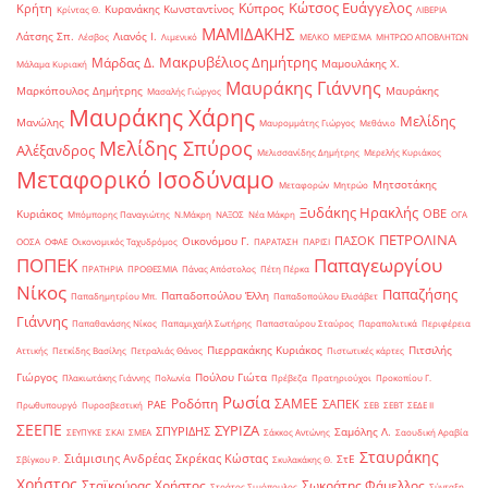
Κώτσος Ευάγγελος
Κύπρος
Κρήτη
Κυρανάκης Κωνσταντίνος
Κρίντας Θ.
ΛΙΒΕΡΙΑ
ΜΑΜΙΔΑΚΗΣ
Λάτσης Σπ.
Λιανός Ι.
Λέσβος
Λιμενικό
ΜΕΛΚΟ
ΜΕΡΙΣΜΑ
ΜΗΤΡΩΟ ΑΠΟΒΛΗΤΩΝ
Μακρυβέλιος Δημήτρης
Μάρδας Δ.
Μαμουλάκης Χ.
Μάλαμα Κυριακή
Μαυράκης Γιάννης
Μαρκόπουλος Δημήτρης
Μαυράκης
Μασαλής Γιώργος
Μαυράκης Χάρης
Μελίδης
Μανώλης
Μαυρομμάτης Γιώργος
Μεθάνιο
Μελίδης Σπύρος
Αλέξανδρος
Μελισσανίδης Δημήτρης
Μερελής Κυριάκος
Μεταφορικό Ισοδύναμο
Μητσοτάκης
Μεταφορών
Μητρώο
Ξυδάκης Ηρακλής
ΟΒΕ
Κυριάκος
Μπόμπορης Παναγιώτης
Ν.Μάκρη
ΝΑΞΟΣ
Νέα Μάκρη
ΟΓΑ
ΠΕΤΡΟΛΙΝΑ
ΠΑΣΟΚ
Οικονόμου Γ.
ΟΟΣΑ
ΟΦΑΕ
Οικονομικός Ταχυδρόμος
ΠΑΡΑΤΑΣΗ
ΠΑΡΙΣΙ
ΠΟΠΕΚ
Παπαγεωργίου
ΠΡΑΤΗΡΙΑ
ΠΡΟΘΕΣΜΙΑ
Πάνας Απόστολος
Πέτη Πέρκα
Νίκος
Παπαζήσης
Παπαδοπούλου Έλλη
Παπαδημητρίου Μπ.
Παπαδοπούλου Ελισάβετ
Γιάννης
Παπαθανάσης Νίκος
Παπαμιχαήλ Σωτήρης
Παπασταύρου Σταύρος
Παραπολιτικά
Περιφέρεια
Πιερρακάκης Κυριάκος
Πιτσιλής
Αττικής
Πετκίδης Βασίλης
Πετραλιάς Θάνος
Πιστωτικές κάρτες
Γιώργος
Πούλου Γιώτα
Πλακιωτάκης Γιάννης
Πολωνία
Πρέβεζα
Πρατηριούχοι
Προκοπίου Γ.
Ρωσία
Ροδόπη
ΣΑΜΕΕ
ΣΑΠΕΚ
ΡΑΕ
Πρωθυπουργό
Πυροσβεστική
ΣΕΒ
ΣΕΒΤ
ΣΕΔΕ ΙΙ
ΣΕΕΠΕ
ΣΥΡΙΖΑ
ΣΠΥΡΙΔΗΣ
Σαμόλης Λ.
ΣΕΥΠΥΚΕ
ΣΚΑΙ
ΣΜΕΑ
Σάκκος Αντώνης
Σαουδική Αραβία
Σταυράκης
Σιάμισιης Ανδρέας
Σκρέκας Κώστας
ΣτΕ
Σβίγκου Ρ.
Σκυλακάκης Θ.
Χρήστος
Σταϊκούρας Χρήστος
Σωκράτης Φάμελλος
Στράτος Σιμόπουλος
Σύνταξη