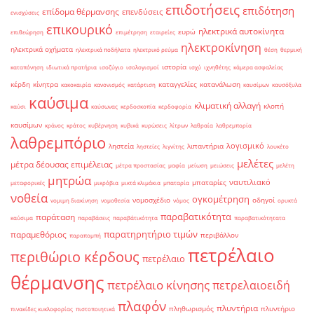
επιδοτήσεις
επιδότηση
επίδομα θέρμανσης
επενδύσεις
ενισχύσεις
επικουρικό
ηλεκτρικά αυτοκίνητα
ευρώ
επιθεώρηση
επιμέτρηση
εταιρείες
ηλεκτροκίνηση
ηλεκτρικά οχήματα
ηλεκτρικά ποδήλατα
ηλεκτρικό ρεύμα
θέση
θερμική
ιστορία
καταπόνηση
ιδιωτικά πρατήρια
ισοζύγιο
ισολογισμοί
ισχύ
ιχνηθέτης
κάμερα ασφαλείας
κέρδη
κίνητρα
καταγγελίες
κατανάλωση
κακοκαιρία
κανονισμός
κατάρτιση
καυσίμων
καυσόξυλα
καύσιμα
κλιματική αλλαγή
κλοπή
καύσι
καύσωνας
κερδοσκοπία
κερδοφορία
καυσίμων
κράνος
κράτος
κυβέρνηση
κυβικά
κυρώσεις
λίτρων
λαθραία
λαθρεμπορία
λαθρεμπόριο
λογισμικό
ληστεία
λιπαντήρια
ληστείες
λιγνίτης
λουκέτο
μελέτες
μέτρα δέουσας επιμέλειας
μέτρα προστασίας
μαφία
μείωση
μειώσεις
μελέτη
μητρώα
ναυτιλιακό
μπαταρίες
μεταφορικές
μικρόβια
μικτά κλιμάκια
μπαταρία
νοθεία
ογκομέτρηση
νομοσχέδιο
οδηγοί
νομιμη διακίνηση
νομοθεσία
νόμος
ορυκτά
παραβατικότητα
παράταση
καύσιμα
παραβάσεις
παραβάτικότητα
παραβατικότητατα
παρατηρητήριο τιμών
παραμεθόριος
περιβάλλον
παραπομπή
πετρέλαιο
περιθώριο κέρδους
πετρέλαιο
θέρμανσης
πετρέλαιο κίνησης
πετρελαιοειδή
πλαφόν
πλυντήρια
πληθωρισμός
πλυντήριο
πινακίδες κυκλοφορίας
πιστοποιητικά