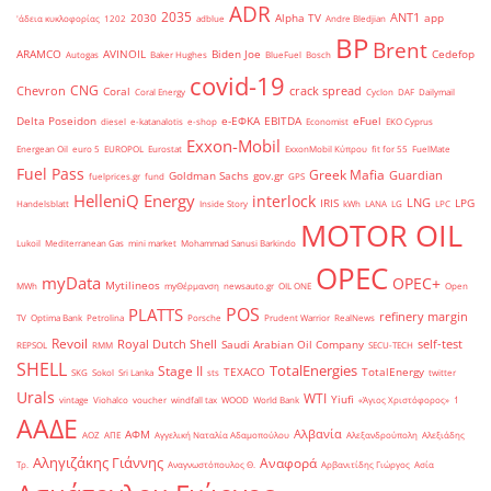
ADR
2035
ANT1
2030
Alpha TV
app
'άδεια κυκλοφορίας
1202
adblue
Andre Bledjian
BP
Brent
ARAMCO
AVINOIL
Biden Joe
Cedefop
Autogas
Baker Hughes
BlueFuel
Bosch
covid-19
CNG
Chevron
crack spread
Coral
Coral Energy
Cyclon
DAF
Dailymail
Delta Poseidon
e-ΕΦΚΑ
EBITDA
eFuel
diesel
e-katanalotis
e-shop
Economist
EKO Cyprus
Exxon-Mobil
Energean Oil
euro 5
EUROPOL
Eurostat
ExxonMobil Κύπρου
fit for 55
FuelMate
Fuel Pass
Greek Mafia
Guardian
Goldman Sachs
gov.gr
fuelprices.gr
fund
GPS
HelleniQ Energy
interlock
LNG
IRIS
LPG
Handelsblatt
Inside Story
kWh
LANA
LG
LPC
MOTOR OIL
Lukoil
Mediterranean Gas
mini market
Mohammad Sanusi Barkindo
OPEC
myData
OPEC+
Mytilineos
MWh
myΘέρμανση
newsauto.gr
OIL ONE
Open
POS
PLATTS
refinery margin
TV
Optima Bank
Petrolina
Porsche
Prudent Warrior
RealNews
Revoil
Royal Dutch Shell
self-test
Saudi Arabian Oil Company
REPSOL
RMM
SECU-TECH
SHELL
TotalEnergies
Stage II
TEXACO
TotalEnergy
SKG
Sokol
Sri Lanka
sts
twitter
Urals
WTI
Yiufi
vintage
Viohalco
voucher
windfall tax
WOOD
World Bank
«Άγιος Χριστόφορος»
΄1
ΑΑΔΕ
Αλβανία
ΑΦΜ
ΑΟΖ
ΑΠΕ
Αγγελική Ναταλία Αδαμοπούλου
Αλεξανδρούπολη
Αλεξιάδης
Αληγιζάκης Γιάννης
Αναφορά
Τρ.
Αναγνωστόπουλος Θ.
Αρβανιτίδης Γιώργος
Ασία