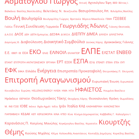
Ασμάτογλου Γιώργος
Αχτσιόγλου Έφη
Αττική
ΒΕΘ
Βέττας Ι.
Βεσυρόπουλος Απ.
Βελετάκης Ν.
Βαλκάνια
Βασίλης Βασιλειάδης
Βενεζουέλα
Βιλιάρδος Βασίλης
Βουλή
Βουλγαρία
ΓΣΕΒΕΕ
Βουλγαρίδης Γιώργος
Βρετανία
Βόρεια Μακεδονία
ΓΕΜΗ
Γεωργιάδης Άδωνις
Γενική Συνέλευση
Γερμανία
Γαλλία
Γιάννης Θεοτοκάς
ΔΙΕΠΠΥ
ΔΙΜΕΑ
ΔΑΟΕ
ΔΕΣΦΑ
Δ.Α.Ο.Ε.
ΔΕΗ
ΔΕΠΑ Εμπορίας
ΔΙ.Μ.Ε.Α.
ΔΙΥΛΙΣΗ
ΔΙΥΛΙΣΤΗΡΙΑ
Διοικητικό Συμβούλιο
Διαβούλευση
Δρακακάκης Γιάννης
Δαγούμας Θ.
Δούκας Χάρης
ΕΛΠΕ
ΕΚΟ
ΕΝΒΕΘ
ΕΛΙΝΟΙΛ
ΕΛΣΤΑΤ
Ε.Ε.
ΕΕΑ
ΕΒΕΠ
ΕΕ
ΕΛΑΣ
ΕΛΛΑΚΤΩΡ
ΕΣΠΑ
ΕΡΤ
ΕΣΕΚ
ΕΠΑΝΤ
ΕΠΙΤΡΟΠΗ ΑΝΤΑΓΩΝΙΣΜΟΥ
ΕΡΓΑΝΗ
ΕΣΥΔ
ΕΤΕΑΕΠ
ΕΤΕΚΑ
ΕΤΕπ
ΕΥΠ
ΕΦΚ
Ενέργεια
Επιστρεπτέα Προκαταβολή
Ελλάδα
ΕΦΚΑ
Επιτροπάκης Π.
Επιτροπή
Επιτροπή Ανταγωνισμού
Ευρωπαϊκή Ένωση
Ευρωπαϊκό
ΗΦΑΙΣΤΟΣ
Κοινοβούλιο
Ευρώπη
ΗELLENiQ ENERGY
ΗΛΕΙΑ
ΗΜΑ
ΗΠΑ
Ηνωμένο Βασίλειο
Θεοδωρικάκος Τάκης
Ηράκλειο
Θεσσαλονίκη
Θράκη
ΘΕΡΜΟΙΛ
Θεοχάρης Χάρης
Θωμαδάκης
Ιταλία
ΙΟΒΕ
Ιράν
ΚΑΔ
Μ.
ΙΝΕ-ΓΣΕΕ
Ικόνιο
Ιλχάν Αχμέτ
Ινδία
ΚΑΘΗΜΕΡΙΝΗ
ΚΑΝΟΝΙΣΤΙΚΗ
ΚΕΔΑΚ
ΠΑΡΕΜΒΑΣΗ
ΚΕΠ
ΚΕΡΔΟΦΟΡΙΑ
ΚΙΝΑ
ΚΤΕΟ
Κίνα
Κίνημα Δημοκρατίας
Καββαθάς Γ.
Καλογήρου Ι.
Κιουρτζής
Καρανάσιος Π.
Κατρίνης Μανώλης
Κεγκέρογλου Βασίλης
Κερατσίνι
Θέμης
Κιούσης Μιχάλης
Κλίμα
Κολοκυθάς Αναστάσιος
Κονταξής Δημήτρης
Κορκίδης Βασίλης