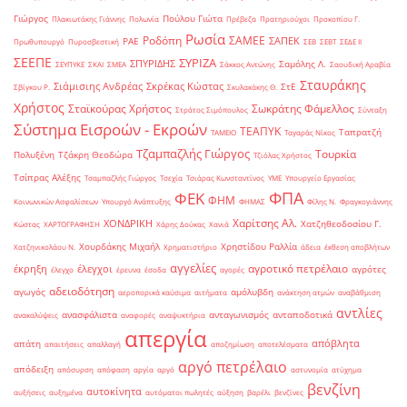
Γιώργος
Πούλου Γιώτα
Πλακιωτάκης Γιάννης
Πολωνία
Πρέβεζα
Πρατηριούχοι
Προκοπίου Γ.
Ρωσία
Ροδόπη
ΣΑΜΕΕ
ΣΑΠΕΚ
ΡΑΕ
Πρωθυπουργό
Πυροσβεστική
ΣΕΒ
ΣΕΒΤ
ΣΕΔΕ ΙΙ
ΣΕΕΠΕ
ΣΥΡΙΖΑ
ΣΠΥΡΙΔΗΣ
Σαμόλης Λ.
ΣΕΥΠΥΚΕ
ΣΚΑΙ
ΣΜΕΑ
Σάκκος Αντώνης
Σαουδική Αραβία
Σταυράκης
Σιάμισιης Ανδρέας
Σκρέκας Κώστας
ΣτΕ
Σβίγκου Ρ.
Σκυλακάκης Θ.
Χρήστος
Σταϊκούρας Χρήστος
Σωκράτης Φάμελλος
Στράτος Σιμόπουλος
Σύνταξη
Σύστημα Εισροών - Εκροών
ΤΕΑΠΥΚ
Ταπρατζή
ΤΑΜΕΙΟ
Ταγαράς Νίκος
Τζαμπαζλής Γιώργος
Τουρκία
Πολυξένη
Τζάκρη Θεοδώρα
Τζιόλας Χρήστος
Τσίπρας Αλέξης
Τσαμπαζλής Γιώργος
Τσεχία
Τσιάρας Κωνσταντίνος
ΥΜΕ
Υπουργείο Εργασίας
ΦΠΑ
ΦΕΚ
ΦΗΜ
Κοινωνικών Ασφαλίσεων
Υπουργό Ανάπτυξης
ΦΗΜΑΣ
Φίλης Ν.
Φραγκογιάννης
Χαρίτσης Αλ.
ΧΟΝΔΡΙΚΗ
Χατζηθεοδοσίου Γ.
Κώστας
ΧΑΡΤΟΓΡΑΦΗΣΗ
Χάρης Δούκας
Χανιά
Χουρδάκης Μιχαήλ
Χρηστίδου Ραλλία
Χατζηνικολάου Ν.
Χρηματιστήριο
άδεια
έκθεση αποβλήτων
αγγελίες
αγροτικό πετρέλαιο
έκρηξη
έλεγχοι
αγρότες
έλεγχο
έρευνα
έσοδα
αγορές
αδειοδότηση
αγωγός
αμόλυβδη
αεροπορικά καύσιμα
αιτήματα
ανάκτηση ατμών
αναβάθμιση
αντλίες
ανασφάλιστα
ανταγωνισμός
ανταποδοτικά
ανακαλύψεις
αναφορές
αναψυκτήρια
απεργία
απόβλητα
απάτη
απαιτήσεις
απαλλαγή
αποζημίωση
αποτελέσματα
αργό πετρέλαιο
απόδειξη
απόσυρση
απόφαση
αργία
αργό
αστυνομία
ατύχημα
βενζίνη
αυτοκίνητα
αυξήσεις
αυξημένα
αυτόματοι πωλητές
αύξηση
βαρέλι
βενζίνες