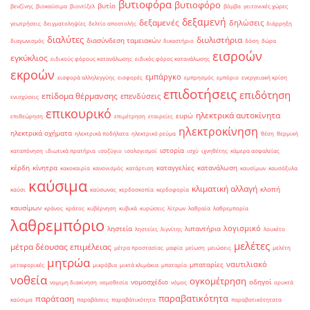
βυτιοφόρα
βυτιοφόρο
βυτίο
βενζίνης
βιοκαύσιμα
βιοντίζελ
βόμβα
γειτονικές χώρες
δεξαμενή
δεξαμενές
δηλώσεις
γεωτρήσεις
δειγματοληψίες
δελτίο αποστολής
διάρρηξη
διαλύτες
διυλιστήρια
διασύνδεση ταμειακών
διαγωνισμός
δικαστήριο
δόση
δώρα
εισροών
εγκύκλιος
ειδικούς φόρους κατανάλωσης
ειδικός φόρος κατανάλωσης
εκροών
εμπάργκο
εισφορά αλληλεγγύης
εισφορές
εμπρησμός
εμπόριο
ενεργειακή κρίση
επιδοτήσεις
επιδότηση
επίδομα θέρμανσης
επενδύσεις
ενισχύσεις
επικουρικό
ηλεκτρικά αυτοκίνητα
ευρώ
επιθεώρηση
επιμέτρηση
εταιρείες
ηλεκτροκίνηση
ηλεκτρικά οχήματα
ηλεκτρικά ποδήλατα
ηλεκτρικό ρεύμα
θέση
θερμική
ιστορία
καταπόνηση
ιδιωτικά πρατήρια
ισοζύγιο
ισολογισμοί
ισχύ
ιχνηθέτης
κάμερα ασφαλείας
κέρδη
κίνητρα
καταγγελίες
κατανάλωση
κακοκαιρία
κανονισμός
κατάρτιση
καυσίμων
καυσόξυλα
καύσιμα
κλιματική αλλαγή
κλοπή
καύσι
καύσωνας
κερδοσκοπία
κερδοφορία
καυσίμων
κράνος
κράτος
κυβέρνηση
κυβικά
κυρώσεις
λίτρων
λαθραία
λαθρεμπορία
λαθρεμπόριο
λογισμικό
ληστεία
λιπαντήρια
ληστείες
λιγνίτης
λουκέτο
μελέτες
μέτρα δέουσας επιμέλειας
μέτρα προστασίας
μαφία
μείωση
μειώσεις
μελέτη
μητρώα
ναυτιλιακό
μπαταρίες
μεταφορικές
μικρόβια
μικτά κλιμάκια
μπαταρία
νοθεία
ογκομέτρηση
νομοσχέδιο
οδηγοί
νομιμη διακίνηση
νομοθεσία
νόμος
ορυκτά
παραβατικότητα
παράταση
καύσιμα
παραβάσεις
παραβάτικότητα
παραβατικότητατα