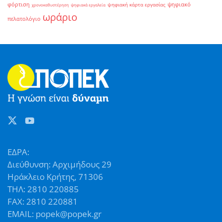
φόρτιση
ψηφιακό
ψηφιακή κάρτα εργασίας
χρονοκαθυστέρηση
ψηφιακά εργαλεία
ωράριο
πελατολόγιο
ΕΔΡΑ:
Διεύθυνση: Αρχιμήδους 29
Ηράκλειο Κρήτης, 71306
ΤΗΛ: 2810 220885
FAX: 2810 220881
EMAIL: popek@popek.gr