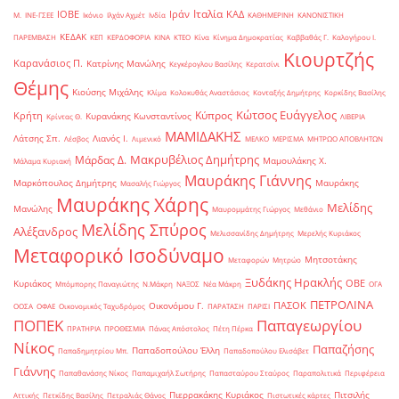
Ιταλία
ΙΟΒΕ
Ιράν
ΚΑΔ
Μ.
ΙΝΕ-ΓΣΕΕ
Ικόνιο
Ιλχάν Αχμέτ
Ινδία
ΚΑΘΗΜΕΡΙΝΗ
ΚΑΝΟΝΙΣΤΙΚΗ
ΚΕΔΑΚ
ΠΑΡΕΜΒΑΣΗ
ΚΕΠ
ΚΕΡΔΟΦΟΡΙΑ
ΚΙΝΑ
ΚΤΕΟ
Κίνα
Κίνημα Δημοκρατίας
Καββαθάς Γ.
Καλογήρου Ι.
Κιουρτζής
Καρανάσιος Π.
Κατρίνης Μανώλης
Κεγκέρογλου Βασίλης
Κερατσίνι
Θέμης
Κιούσης Μιχάλης
Κλίμα
Κολοκυθάς Αναστάσιος
Κονταξής Δημήτρης
Κορκίδης Βασίλης
Κώτσος Ευάγγελος
Κύπρος
Κρήτη
Κυρανάκης Κωνσταντίνος
Κρίντας Θ.
ΛΙΒΕΡΙΑ
ΜΑΜΙΔΑΚΗΣ
Λάτσης Σπ.
Λιανός Ι.
Λέσβος
Λιμενικό
ΜΕΛΚΟ
ΜΕΡΙΣΜΑ
ΜΗΤΡΩΟ ΑΠΟΒΛΗΤΩΝ
Μακρυβέλιος Δημήτρης
Μάρδας Δ.
Μαμουλάκης Χ.
Μάλαμα Κυριακή
Μαυράκης Γιάννης
Μαρκόπουλος Δημήτρης
Μαυράκης
Μασαλής Γιώργος
Μαυράκης Χάρης
Μελίδης
Μανώλης
Μαυρομμάτης Γιώργος
Μεθάνιο
Μελίδης Σπύρος
Αλέξανδρος
Μελισσανίδης Δημήτρης
Μερελής Κυριάκος
Μεταφορικό Ισοδύναμο
Μητσοτάκης
Μεταφορών
Μητρώο
Ξυδάκης Ηρακλής
ΟΒΕ
Κυριάκος
Μπόμπορης Παναγιώτης
Ν.Μάκρη
ΝΑΞΟΣ
Νέα Μάκρη
ΟΓΑ
ΠΕΤΡΟΛΙΝΑ
ΠΑΣΟΚ
Οικονόμου Γ.
ΟΟΣΑ
ΟΦΑΕ
Οικονομικός Ταχυδρόμος
ΠΑΡΑΤΑΣΗ
ΠΑΡΙΣΙ
ΠΟΠΕΚ
Παπαγεωργίου
ΠΡΑΤΗΡΙΑ
ΠΡΟΘΕΣΜΙΑ
Πάνας Απόστολος
Πέτη Πέρκα
Νίκος
Παπαζήσης
Παπαδοπούλου Έλλη
Παπαδημητρίου Μπ.
Παπαδοπούλου Ελισάβετ
Γιάννης
Παπαθανάσης Νίκος
Παπαμιχαήλ Σωτήρης
Παπασταύρου Σταύρος
Παραπολιτικά
Περιφέρεια
Πιερρακάκης Κυριάκος
Πιτσιλής
Αττικής
Πετκίδης Βασίλης
Πετραλιάς Θάνος
Πιστωτικές κάρτες