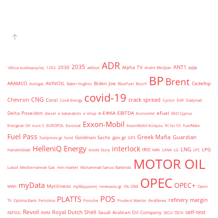
ADR
2035
ANT1
2030
Alpha TV
app
'άδεια κυκλοφορίας
1202
adblue
Andre Bledjian
BP
Brent
ARAMCO
AVINOIL
Biden Joe
Cedefop
Autogas
Baker Hughes
BlueFuel
Bosch
covid-19
CNG
Chevron
crack spread
Coral
Coral Energy
Cyclon
DAF
Dailymail
Delta Poseidon
e-ΕΦΚΑ
EBITDA
eFuel
diesel
e-katanalotis
e-shop
Economist
EKO Cyprus
Exxon-Mobil
Energean Oil
euro 5
EUROPOL
Eurostat
ExxonMobil Κύπρου
fit for 55
FuelMate
Fuel Pass
Greek Mafia
Guardian
Goldman Sachs
gov.gr
fuelprices.gr
fund
GPS
HelleniQ Energy
interlock
LNG
IRIS
LPG
Handelsblatt
Inside Story
kWh
LANA
LG
LPC
MOTOR OIL
Lukoil
Mediterranean Gas
mini market
Mohammad Sanusi Barkindo
OPEC
myData
OPEC+
Mytilineos
MWh
myΘέρμανση
newsauto.gr
OIL ONE
Open
POS
PLATTS
refinery margin
TV
Optima Bank
Petrolina
Porsche
Prudent Warrior
RealNews
Revoil
Royal Dutch Shell
self-test
Saudi Arabian Oil Company
REPSOL
RMM
SECU-TECH