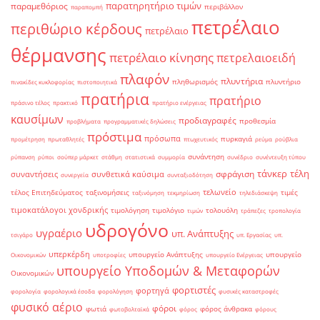
παρατηρητήριο τιμών
παραμεθόριος
περιβάλλον
παραπομπή
πετρέλαιο
περιθώριο κέρδους
πετρέλαιο
θέρμανσης
πετρέλαιο κίνησης
πετρελαιοειδή
πλαφόν
πλυντήρια
πληθωρισμός
πλυντήριο
πινακίδες κυκλοφορίας
πιστοποιητικά
πρατήρια
πρατήριο
πράσινο τέλος
πρακτικό
πρατήριο ενέργειας
καυσίμων
προδιαγραφές
προθεσμία
προβλήματα
προγραμματικές δηλώσεις
πρόστιμα
πρόσωπα
πυρκαγιά
προμέτρηση
πρωταθλητές
πτωχευτικός
ρεύμα
ρούβλια
συνάντηση
ρύπανση
ρύποι
σούπερ μάρκετ
στάθμη
στατιστικά
συμμορία
συνέδριο
συνέντευξη τύπου
τάνκερ
τέλη
σφράγιση
συναντήσεις
συνθετικά καύσιμα
συνεργεία
συνταξιοδότηση
τελωνείο
τέλος Επιτηδεύματος
ταξινομήσεις
τιμές
ταξινόμηση
τεκμηρίωση
τηλεδιάσκεψη
τιμοκατάλογοι χονδρικής
τιμολόγηση
τιμολόγιο
τολουόλη
τιμών
τράπεζες
τροπολογία
υδρογόνο
υγραέριο
υπ. Ανάπτυξης
τσιγάρο
υπ. Εργασίας
υπ.
υπερκέρδη
υπουργείο Ανάπτυξης
υπουργείο
Οικονομικών
υποτροφίες
υπουργείο Ενέργειας
υπουργείο Υποδομών & Μεταφορών
Οικονομικών
φορτιστές
φορτηγά
φορολογία
φορολογικά έσοδα
φορολόγηση
φυσικές καταστροφές
φυσικό αέριο
φόροι
φωτιά
φόρος άνθρακα
φωτοβολταϊκά
φόρος
φόρους