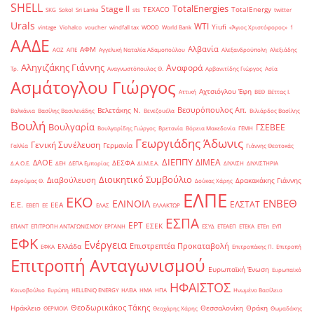
SHELL
TotalEnergies
Stage II
TEXACO
TotalEnergy
SKG
Sokol
Sri Lanka
sts
twitter
Urals
WTI
Yiufi
vintage
Viohalco
voucher
windfall tax
WOOD
World Bank
«Άγιος Χριστόφορος»
΄1
ΑΑΔΕ
Αλβανία
ΑΦΜ
ΑΟΖ
ΑΠΕ
Αγγελική Ναταλία Αδαμοπούλου
Αλεξανδρούπολη
Αλεξιάδης
Αληγιζάκης Γιάννης
Αναφορά
Τρ.
Αναγνωστόπουλος Θ.
Αρβανιτίδης Γιώργος
Ασία
Ασμάτογλου Γιώργος
Αχτσιόγλου Έφη
Αττική
ΒΕΘ
Βέττας Ι.
Βεσυρόπουλος Απ.
Βελετάκης Ν.
Βαλκάνια
Βασίλης Βασιλειάδης
Βενεζουέλα
Βιλιάρδος Βασίλης
Βουλή
Βουλγαρία
ΓΣΕΒΕΕ
Βουλγαρίδης Γιώργος
Βρετανία
Βόρεια Μακεδονία
ΓΕΜΗ
Γεωργιάδης Άδωνις
Γενική Συνέλευση
Γερμανία
Γαλλία
Γιάννης Θεοτοκάς
ΔΙΕΠΠΥ
ΔΙΜΕΑ
ΔΑΟΕ
ΔΕΣΦΑ
Δ.Α.Ο.Ε.
ΔΕΗ
ΔΕΠΑ Εμπορίας
ΔΙ.Μ.Ε.Α.
ΔΙΥΛΙΣΗ
ΔΙΥΛΙΣΤΗΡΙΑ
Διοικητικό Συμβούλιο
Διαβούλευση
Δρακακάκης Γιάννης
Δαγούμας Θ.
Δούκας Χάρης
ΕΛΠΕ
ΕΚΟ
ΕΝΒΕΘ
ΕΛΙΝΟΙΛ
ΕΛΣΤΑΤ
Ε.Ε.
ΕΕΑ
ΕΒΕΠ
ΕΕ
ΕΛΑΣ
ΕΛΛΑΚΤΩΡ
ΕΣΠΑ
ΕΡΤ
ΕΣΕΚ
ΕΠΑΝΤ
ΕΠΙΤΡΟΠΗ ΑΝΤΑΓΩΝΙΣΜΟΥ
ΕΡΓΑΝΗ
ΕΣΥΔ
ΕΤΕΑΕΠ
ΕΤΕΚΑ
ΕΤΕπ
ΕΥΠ
ΕΦΚ
Ενέργεια
Επιστρεπτέα Προκαταβολή
Ελλάδα
ΕΦΚΑ
Επιτροπάκης Π.
Επιτροπή
Επιτροπή Ανταγωνισμού
Ευρωπαϊκή Ένωση
Ευρωπαϊκό
ΗΦΑΙΣΤΟΣ
Κοινοβούλιο
Ευρώπη
ΗELLENiQ ENERGY
ΗΛΕΙΑ
ΗΜΑ
ΗΠΑ
Ηνωμένο Βασίλειο
Θεοδωρικάκος Τάκης
Ηράκλειο
Θεσσαλονίκη
Θράκη
ΘΕΡΜΟΙΛ
Θεοχάρης Χάρης
Θωμαδάκης