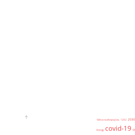
2030
'άδεια κυκλοφορίας
1202
covid-19
c
Energy