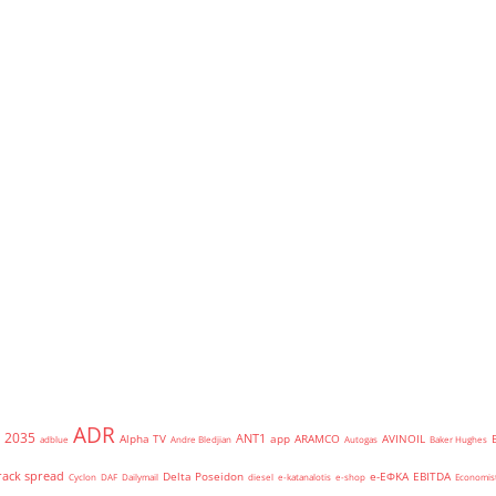
ADR
2035
ANT1
Alpha TV
app
ARAMCO
AVINOIL
adblue
Andre Bledjian
Autogas
Baker Hughes
rack spread
Delta Poseidon
e-ΕΦΚΑ
EBITDA
Cyclon
DAF
Dailymail
diesel
e-katanalotis
e-shop
Economis