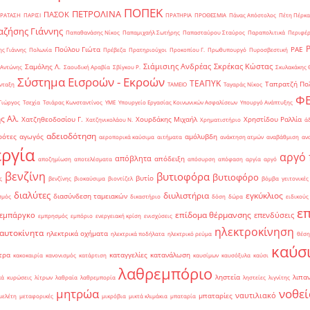
ΠΟΠΕΚ
ΠΕΤΡΟΛΙΝΑ
ΠΑΣΟΚ
ΡΑΤΑΣΗ
ΠΑΡΙΣΙ
ΠΡΑΤΗΡΙΑ
ΠΡΟΘΕΣΜΙΑ
Πάνας Απόστολος
Πέτη Πέρκα
ζήσης Γιάννης
Παπαθανάσης Νίκος
Παπαμιχαήλ Σωτήρης
Παπασταύρου Σταύρος
Παραπολιτικά
Περιφέρ
Πούλου Γιώτα
ΡΑΕ
ς Γιάννης
Πολωνία
Πρέβεζα
Πρατηριούχοι
Προκοπίου Γ.
Πρωθυπουργό
Πυροσβεστική
Σιάμισιης Ανδρέας
Σκρέκας Κώστας
Σαμόλης Λ.
 Αντώνης
Σαουδική Αραβία
Σβίγκου Ρ.
Σκυλακάκης 
Σύστημα Εισροών - Εκροών
ΤΕΑΠΥΚ
Ταπρατζή Πο
νταξη
ΤΑΜΕΙΟ
Ταγαράς Νίκος
Φ
Γιώργος
Τσεχία
Τσιάρας Κωνσταντίνος
ΥΜΕ
Υπουργείο Εργασίας Κοινωνικών Ασφαλίσεων
Υπουργό Ανάπτυξης
ς Αλ.
Χατζηθεοδοσίου Γ.
Χουρδάκης Μιχαήλ
Χρηστίδου Ραλλία
Χατζηνικολάου Ν.
Χρηματιστήριο
ά
αδειοδότηση
ρότες
αγωγός
αμόλυβδη
αεροπορικά καύσιμα
αιτήματα
ανάκτηση ατμών
αναβάθμιση
αν
ργία
αργό 
απόβλητα
απόδειξη
αποζημίωση
αποτελέσματα
απόσυρση
απόφαση
αργία
αργό
βενζίνη
βυτιοφόρα
βυτιοφόρο
βυτίο
ς
βενζίνης
βιοκαύσιμα
βιοντίζελ
βόμβα
γειτονικές
διαλύτες
διυλιστήρια
εγκύκλιος
διασύνδεση ταμειακών
σμός
δικαστήριο
δόση
δώρα
ειδικούς
ε
επίδομα θέρμανσης
εμπάργκο
επενδύσεις
εμπρησμός
εμπόριο
ενεργειακή κρίση
ενισχύσεις
ηλεκτροκίνηση
 αυτοκίνητα
ηλεκτρικά οχήματα
ηλεκτρικά ποδήλατα
ηλεκτρικό ρεύμα
θέση
καύσ
τρα
καταγγελίες
κατανάλωση
κακοκαιρία
κανονισμός
κατάρτιση
καυσίμων
καυσόξυλα
καύσι
λαθρεμπόριο
ληστεία
λιπα
κά
κυρώσεις
λίτρων
λαθραία
λαθρεμπορία
ληστείες
λιγνίτης
νοθεί
μητρώα
ναυτιλιακό
μπαταρίες
μελέτη
μεταφορικές
μικρόβια
μικτά κλιμάκια
μπαταρία