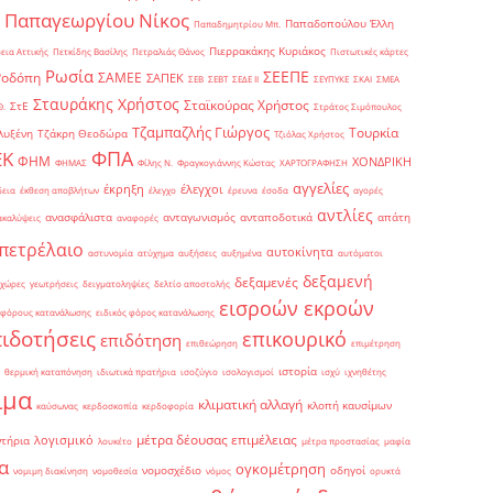
Παπαγεωργίου Νίκος
Παπαδοπούλου Έλλη
Παπαδημητρίου Μπ.
Πιερρακάκης Κυριάκος
εια Αττικής
Πετκίδης Βασίλης
Πετραλιάς Θάνος
Πιστωτικές κάρτες
Ρωσία
ΣΕΕΠΕ
Ροδόπη
ΣΑΜΕΕ
ΣΑΠΕΚ
ΣΕΒ
ΣΕΒΤ
ΣΕΔΕ ΙΙ
ΣΕΥΠΥΚΕ
ΣΚΑΙ
ΣΜΕΑ
Σταυράκης Χρήστος
Σταϊκούρας Χρήστος
ΣτΕ
Θ.
Στράτος Σιμόπουλος
Τζαμπαζλής Γιώργος
Τουρκία
λυξένη
Τζάκρη Θεοδώρα
Τζιόλας Χρήστος
ΦΠΑ
ΕΚ
ΦΗΜ
ΧΟΝΔΡΙΚΗ
ΦΗΜΑΣ
Φίλης Ν.
Φραγκογιάννης Κώστας
ΧΑΡΤΟΓΡΑΦΗΣΗ
αγγελίες
έκρηξη
έλεγχοι
δεια
έκθεση αποβλήτων
έλεγχο
έρευνα
έσοδα
αγορές
αντλίες
ανασφάλιστα
ανταγωνισμός
ανταποδοτικά
απάτη
ακαλύψεις
αναφορές
πετρέλαιο
αυτοκίνητα
αστυνομία
ατύχημα
αυξήσεις
αυξημένα
αυτόματοι
δεξαμενή
δεξαμενές
 χώρες
γεωτρήσεις
δειγματοληψίες
δελτίο αποστολής
εισροών εκροών
 φόρους κατανάλωσης
ειδικός φόρος κατανάλωσης
πιδοτήσεις
επικουρικό
επιδότηση
επιθεώρηση
επιμέτρηση
ιστορία
θερμική καταπόνηση
ιδιωτικά πρατήρια
ισοζύγιο
ισολογισμοί
ισχύ
ιχνηθέτης
ιμα
κλιματική αλλαγή
κλοπή καυσίμων
καύσωνας
κερδοσκοπία
κερδοφορία
μέτρα δέουσας επιμέλειας
λογισμικό
ντήρια
λουκέτο
μέτρα προστασίας
μαφία
α
ογκομέτρηση
νομοσχέδιο
οδηγοί
νομιμη διακίνηση
νομοθεσία
νόμος
ορυκτά