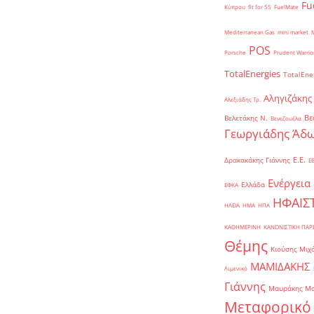
Fu
Κύπρου
fit for 55
FuelMate
Mediterranean Gas
mini market
POS
Porsche
Prudent Warrio
TotalEnergies
TotalEne
Αληγιζάκης
Αλεξιάδης Τρ.
Βε
Βελετάκης Ν.
Βενεζουέλα
Γεωργιάδης Άδω
Ε.Ε.
Δρακακάκης Γιάννης
Ε
Ενέργεια
Ελλάδα
ΕΦΚΑ
ΗΦΑΙΣ
ΗΛΕΙΑ
ΗΜΑ
ΗΠΑ
ΚΑΘΗΜΕΡΙΝΗ
ΚΑΝΟΝΙΣΤΙΚΗ ΠΑ
Θέμης
Κιούσης Μιχ
ΜΑΜΙΔΑΚΗΣ
Λιμενικό
Γιάννης
Μαυράκης Μ
Μεταφορικό