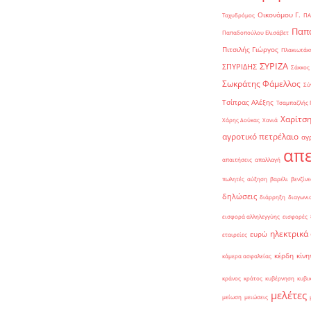
Οικονόμου Γ.
Ταχυδρόμος
ΠΑ
Παπα
Παπαδοπούλου Ελισάβετ
Πιτσιλής Γιώργος
Πλακιωτάκη
ΣΥΡΙΖΑ
ΣΠΥΡΙΔΗΣ
Σάκκος
Σωκράτης Φάμελλος
Σύ
Τσίπρας Αλέξης
Τσαμπαζλής 
Χαρίτση
Χάρης Δούκας
Χανιά
αγροτικό πετρέλαιο
αγ
απε
απαιτήσεις
απαλλαγή
πωλητές
αύξηση
βαρέλι
βενζίνε
δηλώσεις
διάρρηξη
διαγωνι
εισφορά αλληλεγγύης
εισφορές
ηλεκτρικά
ευρώ
εταιρείες
κέρδη
κίνη
κάμερα ασφαλείας
κράνος
κράτος
κυβέρνηση
κυβι
μελέτες
μείωση
μειώσεις