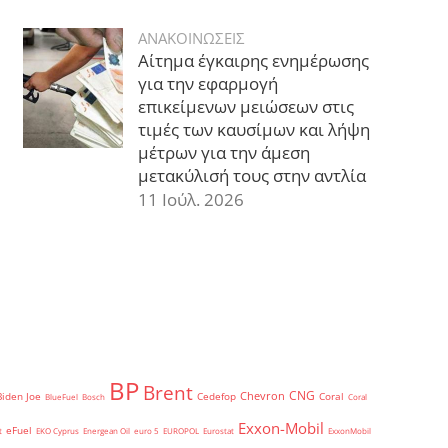
ΑΝΑΚΟΙΝΩΣΕΙΣ
Αίτημα έγκαιρης ενημέρωσης
για την εφαρμογή
επικείμενων μειώσεων στις
τιμές των καυσίμων και λήψη
μέτρων για την άμεση
μετακύλισή τους στην αντλία
11 Ιούλ. 2026
BP
Brent
CNG
Chevron
Biden Joe
Cedefop
Coral
BlueFuel
Bosch
Coral
Exxon-Mobil
eFuel
t
EKO Cyprus
Energean Oil
euro 5
EUROPOL
Eurostat
ExxonMobil