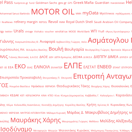
He
el Pass
Greek Mafia
Guardian
Goldman Sachs
gov.gr
fuelprices.gr
fund
GPS
Handelsblatt
MOTOR OIL
myData
Mytilineos
Mohammad Sanusi Barkindo
MWh
myΘέρμανση
Revoil
refinery margin
Royal Dutch Shell
Saudi Arabian Oil Compan
r
RealNews
REPSOL
RMM
Urals
WTI
rgy
Yiufi
twitter
vintage
Viohalco
voucher
windfall tax
WOOD
World Bank
«Άγιος Χριστόφορος»
΄
Ασμάτογλου 
 Γιάννης
Αναφορά
Αναγνωστόπουλος Θ.
Αρβανιτίδης Γιώργος
Ασία
Βουλή
Βουλγαρία
συρόπουλος Απ.
Βιλιάρδος Βασίλης
Βουλγαρίδης Γιώργος
Βρετανία
Βόρεια 
νις
ΔΙΕΠΠΥ
ΔΙΜΕΑ
ΔΑΟΕ
ΔΕΣΦΑ
Γιάννης Θεοτοκάς
Δ.Α.Ο.Ε.
ΔΕΗ
ΔΕΠΑ Εμπορίας
ΔΙ.Μ.Ε.Α.
ΔΙΥΛΙΣΗ
ΔΙ
ΕΛΠΕ
ΕΚΟ
ΕΝΒΕΘ
ΕΛΙΝΟΙΛ
ΕΛΣΤΑΤ
ΕΕΑ
ΒΕΠ
ΕΕ
ΕΛΑΣ
ΕΛΛΑΚΤΩΡ
ΕΠΑΝΤ
ΕΠΙΤΡΟΠ
Επιτροπή Ανταγω
Επιστρεπτέα Προκαταβολή
Επιτροπάκης Π.
Επιτροπή
ΤΟΣ
Θεοδωρικάκος Τάκης
Ηράκλειο
Θεσσαλονίκη
Ηνωμένο Βασίλειο
ΘΕΡΜΟΙΛ
Θεοχάρης Χάρης
Καρανάσιο
ΚΕΔΑΚ
ΡΕΜΒΑΣΗ
ΚΕΠ
ΚΕΡΔΟΦΟΡΙΑ
ΚΙΝΑ
ΚΤΕΟ
Κίνα
Κίνημα Δημοκρατίας
Καββαθάς Γ.
Καλογήρου Ι.
Κρήτη
άλης
Κυρανάκης Κων
Κλίμα
Κολοκυθάς Αναστάσιος
Κονταξής Δημήτρης
Κορκίδης Βασίλης
Κρίντας Θ.
Μακρυβέλιος Δημήτρης
Μάρδας Δ.
Μ
ΜΕΛΚΟ
ΜΕΡΙΣΜΑ
ΜΗΤΡΩΟ ΑΠΟΒΛΗΤΩΝ
Μάλαμα Κυριακή
Μαυράκης Χάρης
Μελίδης Αλέξανδ
ανώλης
Μαυρομμάτης Γιώργος
Μεθάνιο
 Ισοδύναμο
Μητσοτάκης Κυριάκος
Μεταφορών
Μητρώο
Μπόμπορης Παναγιώτης
Ν.Μάκρη