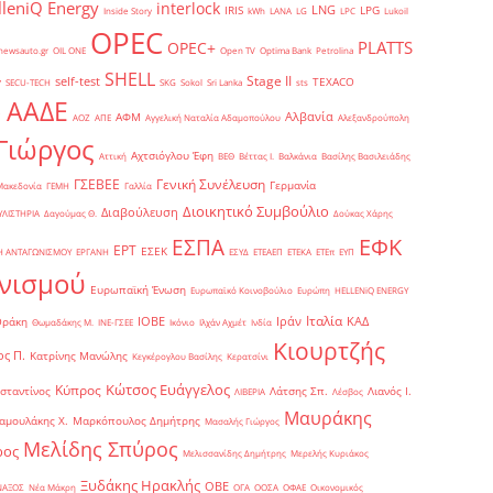
lleniQ Energy
interlock
LNG
IRIS
LPG
Inside Story
kWh
LANA
LG
LPC
Lukoil
OPEC
PLATTS
OPEC+
newsauto.gr
OIL ONE
Open TV
Optima Bank
Petrolina
SHELL
Stage II
self-test
y
TEXACO
SECU-TECH
SKG
Sokol
Sri Lanka
sts
ΑΑΔΕ
Αλβανία
ΑΦΜ
1
ΑΟΖ
ΑΠΕ
Αγγελική Ναταλία Αδαμοπούλου
Αλεξανδρούπολη
Γιώργος
Αχτσιόγλου Έφη
Αττική
ΒΕΘ
Βέττας Ι.
Βαλκάνια
Βασίλης Βασιλειάδης
Γενική Συνέλευση
ΓΣΕΒΕΕ
Γερμανία
Μακεδονία
ΓΕΜΗ
Γαλλία
Διοικητικό Συμβούλιο
Διαβούλευση
ΥΛΙΣΤΗΡΙΑ
Δαγούμας Θ.
Δούκας Χάρης
ΕΦΚ
ΕΣΠΑ
ΕΡΤ
ΕΣΕΚ
Η ΑΝΤΑΓΩΝΙΣΜΟΥ
ΕΡΓΑΝΗ
ΕΣΥΔ
ΕΤΕΑΕΠ
ΕΤΕΚΑ
ΕΤΕπ
ΕΥΠ
νισμού
Ευρωπαϊκή Ένωση
Ευρωπαϊκό Κοινοβούλιο
Ευρώπη
ΗELLENiQ ENERGY
Ιταλία
ΙΟΒΕ
Ιράν
ΚΑΔ
Θράκη
Θωμαδάκης Μ.
ΙΝΕ-ΓΣΕΕ
Ικόνιο
Ιλχάν Αχμέτ
Ινδία
Κιουρτζής
ς Π.
Κατρίνης Μανώλης
Κεγκέρογλου Βασίλης
Κερατσίνι
Κώτσος Ευάγγελος
Κύπρος
σταντίνος
Λάτσης Σπ.
Λιανός Ι.
ΛΙΒΕΡΙΑ
Λέσβος
Μαυράκης
αμουλάκης Χ.
Μαρκόπουλος Δημήτρης
Μασαλής Γιώργος
Μελίδης Σπύρος
ρος
Μελισσανίδης Δημήτρης
Μερελής Κυριάκος
Ξυδάκης Ηρακλής
ΟΒΕ
ΝΑΞΟΣ
Νέα Μάκρη
ΟΓΑ
ΟΟΣΑ
ΟΦΑΕ
Οικονομικός