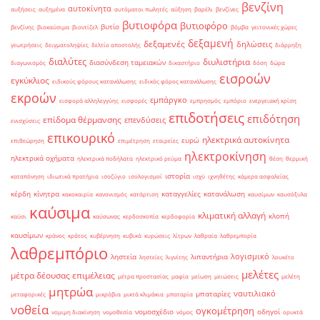
βενζίνη
αυτοκίνητα
αυξήσεις
αυξημένα
αυτόματοι πωλητές
αύξηση
βαρέλι
βενζίνες
βυτιοφόρα
βυτιοφόρο
βυτίο
βενζίνης
βιοκαύσιμα
βιοντίζελ
βόμβα
γειτονικές χώρες
δεξαμενή
δεξαμενές
δηλώσεις
γεωτρήσεις
δειγματοληψίες
δελτίο αποστολής
διάρρηξη
διαλύτες
διυλιστήρια
διασύνδεση ταμειακών
διαγωνισμός
δικαστήριο
δόση
δώρα
εισροών
εγκύκλιος
ειδικούς φόρους κατανάλωσης
ειδικός φόρος κατανάλωσης
εκροών
εμπάργκο
εισφορά αλληλεγγύης
εισφορές
εμπρησμός
εμπόριο
ενεργειακή κρίση
επιδοτήσεις
επιδότηση
επίδομα θέρμανσης
επενδύσεις
ενισχύσεις
επικουρικό
ηλεκτρικά αυτοκίνητα
ευρώ
επιθεώρηση
επιμέτρηση
εταιρείες
ηλεκτροκίνηση
ηλεκτρικά οχήματα
ηλεκτρικά ποδήλατα
ηλεκτρικό ρεύμα
θέση
θερμική
ιστορία
καταπόνηση
ιδιωτικά πρατήρια
ισοζύγιο
ισολογισμοί
ισχύ
ιχνηθέτης
κάμερα ασφαλείας
κέρδη
κίνητρα
καταγγελίες
κατανάλωση
κακοκαιρία
κανονισμός
κατάρτιση
καυσίμων
καυσόξυλα
καύσιμα
κλιματική αλλαγή
κλοπή
καύσι
καύσωνας
κερδοσκοπία
κερδοφορία
καυσίμων
κράνος
κράτος
κυβέρνηση
κυβικά
κυρώσεις
λίτρων
λαθραία
λαθρεμπορία
λαθρεμπόριο
λογισμικό
ληστεία
λιπαντήρια
ληστείες
λιγνίτης
λουκέτο
μελέτες
μέτρα δέουσας επιμέλειας
μέτρα προστασίας
μαφία
μείωση
μειώσεις
μελέτη
μητρώα
ναυτιλιακό
μπαταρίες
μεταφορικές
μικρόβια
μικτά κλιμάκια
μπαταρία
νοθεία
ογκομέτρηση
νομοσχέδιο
οδηγοί
νομιμη διακίνηση
νομοθεσία
νόμος
ορυκτά