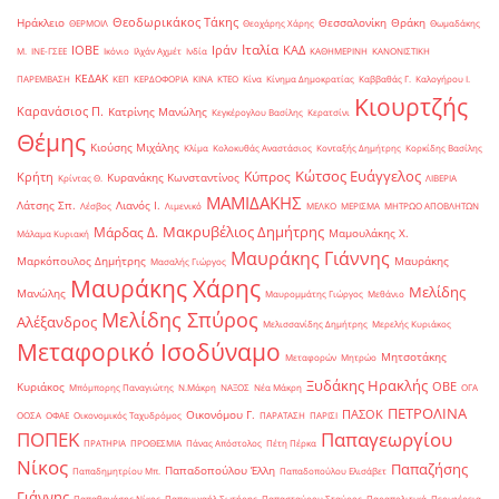
Θεοδωρικάκος Τάκης
Ηράκλειο
Θεσσαλονίκη
Θράκη
ΘΕΡΜΟΙΛ
Θεοχάρης Χάρης
Θωμαδάκης
Ιταλία
ΙΟΒΕ
Ιράν
ΚΑΔ
Μ.
ΙΝΕ-ΓΣΕΕ
Ικόνιο
Ιλχάν Αχμέτ
Ινδία
ΚΑΘΗΜΕΡΙΝΗ
ΚΑΝΟΝΙΣΤΙΚΗ
ΚΕΔΑΚ
ΠΑΡΕΜΒΑΣΗ
ΚΕΠ
ΚΕΡΔΟΦΟΡΙΑ
ΚΙΝΑ
ΚΤΕΟ
Κίνα
Κίνημα Δημοκρατίας
Καββαθάς Γ.
Καλογήρου Ι.
Κιουρτζής
Καρανάσιος Π.
Κατρίνης Μανώλης
Κεγκέρογλου Βασίλης
Κερατσίνι
Θέμης
Κιούσης Μιχάλης
Κλίμα
Κολοκυθάς Αναστάσιος
Κονταξής Δημήτρης
Κορκίδης Βασίλης
Κώτσος Ευάγγελος
Κύπρος
Κρήτη
Κυρανάκης Κωνσταντίνος
Κρίντας Θ.
ΛΙΒΕΡΙΑ
ΜΑΜΙΔΑΚΗΣ
Λάτσης Σπ.
Λιανός Ι.
Λέσβος
Λιμενικό
ΜΕΛΚΟ
ΜΕΡΙΣΜΑ
ΜΗΤΡΩΟ ΑΠΟΒΛΗΤΩΝ
Μακρυβέλιος Δημήτρης
Μάρδας Δ.
Μαμουλάκης Χ.
Μάλαμα Κυριακή
Μαυράκης Γιάννης
Μαρκόπουλος Δημήτρης
Μαυράκης
Μασαλής Γιώργος
Μαυράκης Χάρης
Μελίδης
Μανώλης
Μαυρομμάτης Γιώργος
Μεθάνιο
Μελίδης Σπύρος
Αλέξανδρος
Μελισσανίδης Δημήτρης
Μερελής Κυριάκος
Μεταφορικό Ισοδύναμο
Μητσοτάκης
Μεταφορών
Μητρώο
Ξυδάκης Ηρακλής
ΟΒΕ
Κυριάκος
Μπόμπορης Παναγιώτης
Ν.Μάκρη
ΝΑΞΟΣ
Νέα Μάκρη
ΟΓΑ
ΠΕΤΡΟΛΙΝΑ
ΠΑΣΟΚ
Οικονόμου Γ.
ΟΟΣΑ
ΟΦΑΕ
Οικονομικός Ταχυδρόμος
ΠΑΡΑΤΑΣΗ
ΠΑΡΙΣΙ
ΠΟΠΕΚ
Παπαγεωργίου
ΠΡΑΤΗΡΙΑ
ΠΡΟΘΕΣΜΙΑ
Πάνας Απόστολος
Πέτη Πέρκα
Νίκος
Παπαζήσης
Παπαδοπούλου Έλλη
Παπαδημητρίου Μπ.
Παπαδοπούλου Ελισάβετ
Γιάννης
Παπαθανάσης Νίκος
Παπαμιχαήλ Σωτήρης
Παπασταύρου Σταύρος
Παραπολιτικά
Περιφέρεια