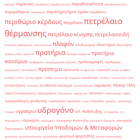
παραβατικότητα
παράταση
καύσιμα
παραβάσεις
παραβάτικότητα
παραβατικότητατα
παρατηρητήριο τιμών
παραμεθόριος
περιβάλλον
παραπομπή
πετρέλαιο
περιθώριο κέρδους
πετρέλαιο
θέρμανσης
πετρέλαιο κίνησης
πετρελαιοειδή
πλαφόν
πλυντήρια
πληθωρισμός
πλυντήριο
πινακίδες κυκλοφορίας
πιστοποιητικά
πρατήρια
πρατήριο
πράσινο τέλος
πρακτικό
πρατήριο ενέργειας
καυσίμων
προδιαγραφές
προθεσμία
προβλήματα
προγραμματικές δηλώσεις
πρόστιμα
πρόσωπα
πυρκαγιά
προμέτρηση
πρωταθλητές
πτωχευτικός
ρεύμα
ρούβλια
συνάντηση
ρύπανση
ρύποι
σούπερ μάρκετ
στάθμη
στατιστικά
συμμορία
συνέδριο
συνέντευξη τύπου
τάνκερ
τέλη
σφράγιση
συναντήσεις
συνθετικά καύσιμα
συνεργεία
συνταξιοδότηση
τελωνείο
τέλος Επιτηδεύματος
ταξινομήσεις
τιμές
ταξινόμηση
τεκμηρίωση
τηλεδιάσκεψη
τιμοκατάλογοι χονδρικής
τιμολόγηση
τιμολόγιο
τολουόλη
τιμών
τράπεζες
τροπολογία
υδρογόνο
υγραέριο
υπ. Ανάπτυξης
τσιγάρο
υπ. Εργασίας
υπ.
υπερκέρδη
υπουργείο Ανάπτυξης
υπουργείο
Οικονομικών
υποτροφίες
υπουργείο Ενέργειας
υπουργείο Υποδομών & Μεταφορών
Οικονομικών
φορτιστές
φορτηγά
φορολογία
φορολογικά έσοδα
φορολόγηση
φυσικές καταστροφές