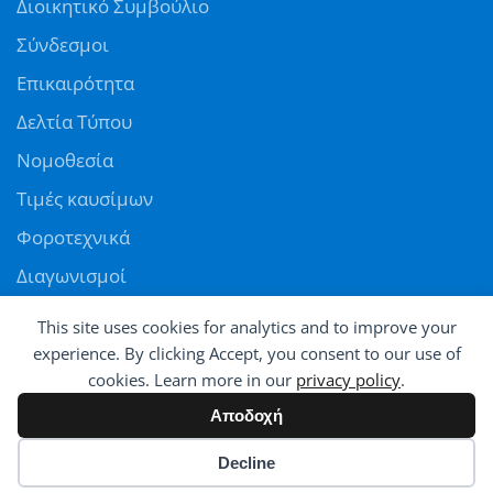
Διοικητικό Συμβούλιο
Σύνδεσμοι
Επικαιρότητα
Δελτία Τύπου
Νομοθεσία
Τιμές καυσίμων
Φοροτεχνικά
Διαγωνισμοί
Αγγελίες
This site uses cookies for analytics and to improve your
Θέσεις εργασίας
experience. By clicking Accept, you consent to our use of
cookies. Learn more in our
privacy policy
.
ΠΑΝΕΛΛΗΝΙΑ ΟΜΟΣΠΟΝΔΙΑ ΠΡΑΤΗΡΙΟΥΧΩΝ ΕΜΠΟΡΩΝ ΚΑΥΣΙΜΩΝ
Αποδοχή
© All rights reserved - Powered by
Avatar
Cookie preferences
Decline
2026