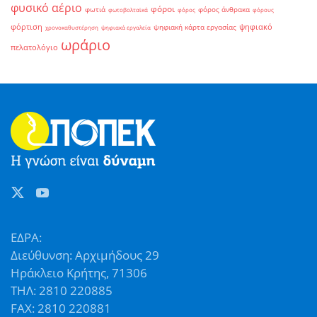
φυσικό αέριο
φόροι
φωτιά
φόρος άνθρακα
φωτοβολταϊκά
φόρος
φόρους
φόρτιση
ψηφιακό
ψηφιακή κάρτα εργασίας
χρονοκαθυστέρηση
ψηφιακά εργαλεία
ωράριο
πελατολόγιο
ΕΔΡΑ:
Διεύθυνση: Αρχιμήδους 29
Ηράκλειο Κρήτης, 71306
ΤΗΛ: 2810 220885
FAX: 2810 220881