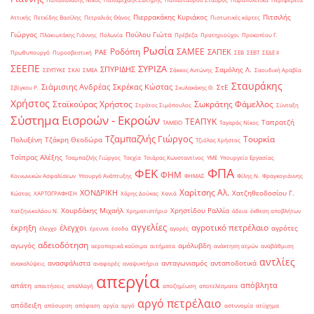
Πιερρακάκης Κυριάκος
Πιτσιλής
Αττικής
Πετκίδης Βασίλης
Πετραλιάς Θάνος
Πιστωτικές κάρτες
Γιώργος
Πούλου Γιώτα
Πλακιωτάκης Γιάννης
Πολωνία
Πρέβεζα
Πρατηριούχοι
Προκοπίου Γ.
Ρωσία
Ροδόπη
ΣΑΜΕΕ
ΣΑΠΕΚ
ΡΑΕ
Πρωθυπουργό
Πυροσβεστική
ΣΕΒ
ΣΕΒΤ
ΣΕΔΕ ΙΙ
ΣΕΕΠΕ
ΣΥΡΙΖΑ
ΣΠΥΡΙΔΗΣ
Σαμόλης Λ.
ΣΕΥΠΥΚΕ
ΣΚΑΙ
ΣΜΕΑ
Σάκκος Αντώνης
Σαουδική Αραβία
Σταυράκης
Σιάμισιης Ανδρέας
Σκρέκας Κώστας
ΣτΕ
Σβίγκου Ρ.
Σκυλακάκης Θ.
Χρήστος
Σταϊκούρας Χρήστος
Σωκράτης Φάμελλος
Στράτος Σιμόπουλος
Σύνταξη
Σύστημα Εισροών - Εκροών
ΤΕΑΠΥΚ
Ταπρατζή
ΤΑΜΕΙΟ
Ταγαράς Νίκος
Τζαμπαζλής Γιώργος
Τουρκία
Πολυξένη
Τζάκρη Θεοδώρα
Τζιόλας Χρήστος
Τσίπρας Αλέξης
Τσαμπαζλής Γιώργος
Τσεχία
Τσιάρας Κωνσταντίνος
ΥΜΕ
Υπουργείο Εργασίας
ΦΠΑ
ΦΕΚ
ΦΗΜ
Κοινωνικών Ασφαλίσεων
Υπουργό Ανάπτυξης
ΦΗΜΑΣ
Φίλης Ν.
Φραγκογιάννης
Χαρίτσης Αλ.
ΧΟΝΔΡΙΚΗ
Χατζηθεοδοσίου Γ.
Κώστας
ΧΑΡΤΟΓΡΑΦΗΣΗ
Χάρης Δούκας
Χανιά
Χουρδάκης Μιχαήλ
Χρηστίδου Ραλλία
Χατζηνικολάου Ν.
Χρηματιστήριο
άδεια
έκθεση αποβλήτων
αγγελίες
αγροτικό πετρέλαιο
έκρηξη
έλεγχοι
αγρότες
έλεγχο
έρευνα
έσοδα
αγορές
αδειοδότηση
αγωγός
αμόλυβδη
αεροπορικά καύσιμα
αιτήματα
ανάκτηση ατμών
αναβάθμιση
αντλίες
ανασφάλιστα
ανταγωνισμός
ανταποδοτικά
ανακαλύψεις
αναφορές
αναψυκτήρια
απεργία
απόβλητα
απάτη
απαιτήσεις
απαλλαγή
αποζημίωση
αποτελέσματα
αργό πετρέλαιο
απόδειξη
απόσυρση
απόφαση
αργία
αργό
αστυνομία
ατύχημα