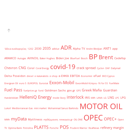
ADR
2035
ANT1
2030
Alpha TV
app
'άδεια κυκλοφορίας
1202
adblue
Andre Bledjian
BP
Brent
ARAMCO
AVINOIL
Biden Joe
Cedefop
Autogas
Baker Hughes
BlueFuel
Bosch
covid-19
CNG
Chevron
crack spread
Coral
Coral Energy
Cyclon
DAF
Dailymail
Delta Poseidon
e-ΕΦΚΑ
EBITDA
eFuel
diesel
e-katanalotis
e-shop
Economist
EKO Cyprus
Exxon-Mobil
Energean Oil
euro 5
EUROPOL
Eurostat
ExxonMobil Κύπρου
fit for 55
FuelMate
Fuel Pass
Greek Mafia
Guardian
Goldman Sachs
gov.gr
fuelprices.gr
fund
GPS
HelleniQ Energy
interlock
LNG
IRIS
LPG
Handelsblatt
Inside Story
kWh
LANA
LG
LPC
MOTOR OIL
Lukoil
Mediterranean Gas
mini market
Mohammad Sanusi Barkindo
OPEC
myData
OPEC+
Mytilineos
MWh
myΘέρμανση
newsauto.gr
OIL ONE
Open
POS
PLATTS
refinery margin
TV
Optima Bank
Petrolina
Porsche
Prudent Warrior
RealNews