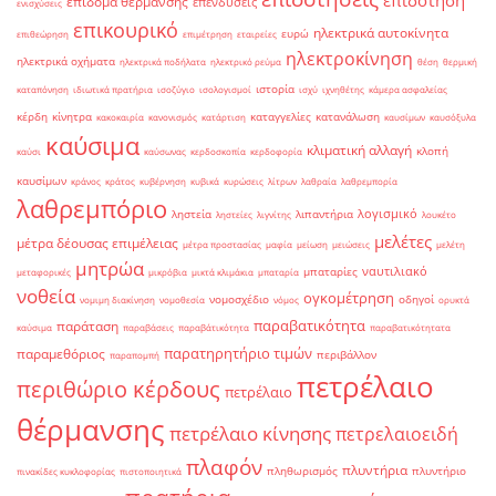
επιδότηση
επίδομα θέρμανσης
επενδύσεις
ενισχύσεις
επικουρικό
ηλεκτρικά αυτοκίνητα
ευρώ
επιθεώρηση
επιμέτρηση
εταιρείες
ηλεκτροκίνηση
ηλεκτρικά οχήματα
ηλεκτρικά ποδήλατα
ηλεκτρικό ρεύμα
θέση
θερμική
ιστορία
καταπόνηση
ιδιωτικά πρατήρια
ισοζύγιο
ισολογισμοί
ισχύ
ιχνηθέτης
κάμερα ασφαλείας
κέρδη
κίνητρα
καταγγελίες
κατανάλωση
κακοκαιρία
κανονισμός
κατάρτιση
καυσίμων
καυσόξυλα
καύσιμα
κλιματική αλλαγή
κλοπή
καύσι
καύσωνας
κερδοσκοπία
κερδοφορία
καυσίμων
κράνος
κράτος
κυβέρνηση
κυβικά
κυρώσεις
λίτρων
λαθραία
λαθρεμπορία
λαθρεμπόριο
λογισμικό
ληστεία
λιπαντήρια
ληστείες
λιγνίτης
λουκέτο
μελέτες
μέτρα δέουσας επιμέλειας
μέτρα προστασίας
μαφία
μείωση
μειώσεις
μελέτη
μητρώα
ναυτιλιακό
μπαταρίες
μεταφορικές
μικρόβια
μικτά κλιμάκια
μπαταρία
νοθεία
ογκομέτρηση
νομοσχέδιο
οδηγοί
νομιμη διακίνηση
νομοθεσία
νόμος
ορυκτά
παραβατικότητα
παράταση
καύσιμα
παραβάσεις
παραβάτικότητα
παραβατικότητατα
παρατηρητήριο τιμών
παραμεθόριος
περιβάλλον
παραπομπή
πετρέλαιο
περιθώριο κέρδους
πετρέλαιο
θέρμανσης
πετρέλαιο κίνησης
πετρελαιοειδή
πλαφόν
πλυντήρια
πληθωρισμός
πλυντήριο
πινακίδες κυκλοφορίας
πιστοποιητικά