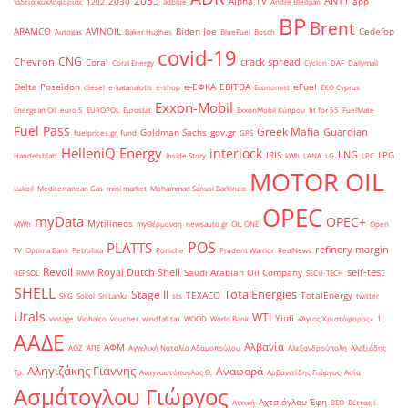
2035
ANT1
2030
Alpha TV
app
'άδεια κυκλοφορίας
1202
adblue
Andre Bledjian
BP
Brent
ARAMCO
AVINOIL
Biden Joe
Cedefop
Autogas
Baker Hughes
BlueFuel
Bosch
covid-19
CNG
Chevron
crack spread
Coral
Coral Energy
Cyclon
DAF
Dailymail
Delta Poseidon
e-ΕΦΚΑ
EBITDA
eFuel
diesel
e-katanalotis
e-shop
Economist
EKO Cyprus
Exxon-Mobil
Energean Oil
euro 5
EUROPOL
Eurostat
ExxonMobil Κύπρου
fit for 55
FuelMate
Fuel Pass
Greek Mafia
Guardian
Goldman Sachs
gov.gr
fuelprices.gr
fund
GPS
HelleniQ Energy
interlock
LNG
IRIS
LPG
Handelsblatt
Inside Story
kWh
LANA
LG
LPC
MOTOR OIL
Lukoil
Mediterranean Gas
mini market
Mohammad Sanusi Barkindo
OPEC
myData
OPEC+
Mytilineos
MWh
myΘέρμανση
newsauto.gr
OIL ONE
Open
POS
PLATTS
refinery margin
TV
Optima Bank
Petrolina
Porsche
Prudent Warrior
RealNews
Revoil
Royal Dutch Shell
self-test
Saudi Arabian Oil Company
REPSOL
RMM
SECU-TECH
SHELL
TotalEnergies
Stage II
TEXACO
TotalEnergy
SKG
Sokol
Sri Lanka
sts
twitter
Urals
WTI
Yiufi
vintage
Viohalco
voucher
windfall tax
WOOD
World Bank
«Άγιος Χριστόφορος»
΄1
ΑΑΔΕ
Αλβανία
ΑΦΜ
ΑΟΖ
ΑΠΕ
Αγγελική Ναταλία Αδαμοπούλου
Αλεξανδρούπολη
Αλεξιάδης
Αληγιζάκης Γιάννης
Αναφορά
Τρ.
Αναγνωστόπουλος Θ.
Αρβανιτίδης Γιώργος
Ασία
Ασμάτογλου Γιώργος
Αχτσιόγλου Έφη
Αττική
ΒΕΘ
Βέττας Ι.