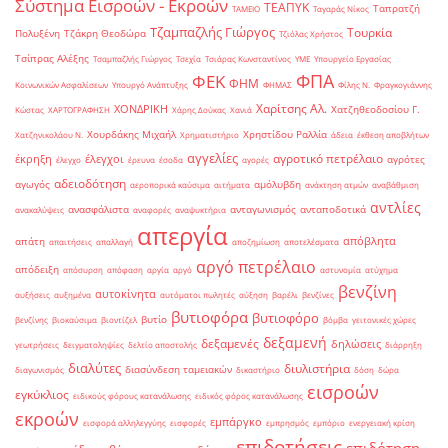
Σύστημα Εισροών - Εκροών
ΤΕΑΠΥΚ
Ταπρατζή
ΤΑΜΕΙΟ
Ταγαράς Νίκος
Τζαμπαζλής Γιώργος
Τουρκία
Πολυξένη
Τζάκρη Θεοδώρα
Τζιόλας Χρήστος
Τσίπρας Αλέξης
Τσαμπαζλής Γιώργος
Τσεχία
Τσιάρας Κωνσταντίνος
ΥΜΕ
Υπουργείο Εργασίας
ΦΠΑ
ΦΕΚ
ΦΗΜ
Κοινωνικών Ασφαλίσεων
Υπουργό Ανάπτυξης
ΦΗΜΑΣ
Φίλης Ν.
Φραγκογιάννης
Χαρίτσης Αλ.
ΧΟΝΔΡΙΚΗ
Χατζηθεοδοσίου Γ.
Κώστας
ΧΑΡΤΟΓΡΑΦΗΣΗ
Χάρης Δούκας
Χανιά
Χουρδάκης Μιχαήλ
Χρηστίδου Ραλλία
Χατζηνικολάου Ν.
Χρηματιστήριο
άδεια
έκθεση αποβλήτων
αγγελίες
αγροτικό πετρέλαιο
έκρηξη
έλεγχοι
αγρότες
έλεγχο
έρευνα
έσοδα
αγορές
αδειοδότηση
αγωγός
αμόλυβδη
αεροπορικά καύσιμα
αιτήματα
ανάκτηση ατμών
αναβάθμιση
αντλίες
ανασφάλιστα
ανταγωνισμός
ανταποδοτικά
ανακαλύψεις
αναφορές
αναψυκτήρια
απεργία
απόβλητα
απάτη
απαιτήσεις
απαλλαγή
αποζημίωση
αποτελέσματα
αργό πετρέλαιο
απόδειξη
απόσυρση
απόφαση
αργία
αργό
αστυνομία
ατύχημα
βενζίνη
αυτοκίνητα
αυξήσεις
αυξημένα
αυτόματοι πωλητές
αύξηση
βαρέλι
βενζίνες
βυτιοφόρα
βυτιοφόρο
βυτίο
βενζίνης
βιοκαύσιμα
βιοντίζελ
βόμβα
γειτονικές χώρες
δεξαμενή
δεξαμενές
δηλώσεις
γεωτρήσεις
δειγματοληψίες
δελτίο αποστολής
διάρρηξη
διαλύτες
διυλιστήρια
διασύνδεση ταμειακών
διαγωνισμός
δικαστήριο
δόση
δώρα
εισροών
εγκύκλιος
ειδικούς φόρους κατανάλωσης
ειδικός φόρος κατανάλωσης
εκροών
εμπάργκο
εισφορά αλληλεγγύης
εισφορές
εμπρησμός
εμπόριο
ενεργειακή κρίση
επιδοτήσεις