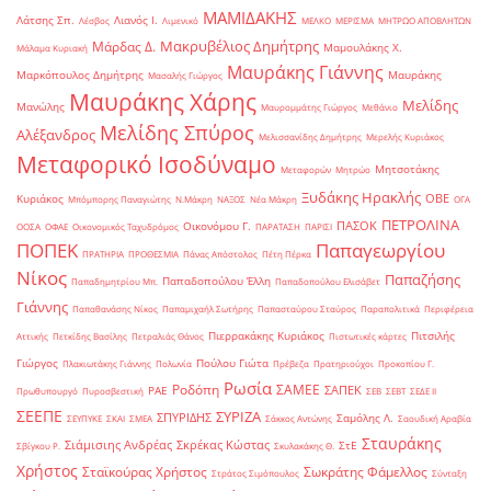
ΜΑΜΙΔΑΚΗΣ
Λάτσης Σπ.
Λιανός Ι.
Λέσβος
Λιμενικό
ΜΕΛΚΟ
ΜΕΡΙΣΜΑ
ΜΗΤΡΩΟ ΑΠΟΒΛΗΤΩΝ
Μακρυβέλιος Δημήτρης
Μάρδας Δ.
Μαμουλάκης Χ.
Μάλαμα Κυριακή
Μαυράκης Γιάννης
Μαρκόπουλος Δημήτρης
Μαυράκης
Μασαλής Γιώργος
Μαυράκης Χάρης
Μελίδης
Μανώλης
Μαυρομμάτης Γιώργος
Μεθάνιο
Μελίδης Σπύρος
Αλέξανδρος
Μελισσανίδης Δημήτρης
Μερελής Κυριάκος
Μεταφορικό Ισοδύναμο
Μητσοτάκης
Μεταφορών
Μητρώο
Ξυδάκης Ηρακλής
ΟΒΕ
Κυριάκος
Μπόμπορης Παναγιώτης
Ν.Μάκρη
ΝΑΞΟΣ
Νέα Μάκρη
ΟΓΑ
ΠΕΤΡΟΛΙΝΑ
ΠΑΣΟΚ
Οικονόμου Γ.
ΟΟΣΑ
ΟΦΑΕ
Οικονομικός Ταχυδρόμος
ΠΑΡΑΤΑΣΗ
ΠΑΡΙΣΙ
ΠΟΠΕΚ
Παπαγεωργίου
ΠΡΑΤΗΡΙΑ
ΠΡΟΘΕΣΜΙΑ
Πάνας Απόστολος
Πέτη Πέρκα
Νίκος
Παπαζήσης
Παπαδοπούλου Έλλη
Παπαδημητρίου Μπ.
Παπαδοπούλου Ελισάβετ
Γιάννης
Παπαθανάσης Νίκος
Παπαμιχαήλ Σωτήρης
Παπασταύρου Σταύρος
Παραπολιτικά
Περιφέρεια
Πιερρακάκης Κυριάκος
Πιτσιλής
Αττικής
Πετκίδης Βασίλης
Πετραλιάς Θάνος
Πιστωτικές κάρτες
Γιώργος
Πούλου Γιώτα
Πλακιωτάκης Γιάννης
Πολωνία
Πρέβεζα
Πρατηριούχοι
Προκοπίου Γ.
Ρωσία
Ροδόπη
ΣΑΜΕΕ
ΣΑΠΕΚ
ΡΑΕ
Πρωθυπουργό
Πυροσβεστική
ΣΕΒ
ΣΕΒΤ
ΣΕΔΕ ΙΙ
ΣΕΕΠΕ
ΣΥΡΙΖΑ
ΣΠΥΡΙΔΗΣ
Σαμόλης Λ.
ΣΕΥΠΥΚΕ
ΣΚΑΙ
ΣΜΕΑ
Σάκκος Αντώνης
Σαουδική Αραβία
Σταυράκης
Σιάμισιης Ανδρέας
Σκρέκας Κώστας
ΣτΕ
Σβίγκου Ρ.
Σκυλακάκης Θ.
Χρήστος
Σταϊκούρας Χρήστος
Σωκράτης Φάμελλος
Στράτος Σιμόπουλος
Σύνταξη