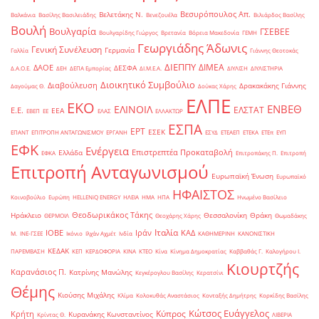
Βεσυρόπουλος Απ.
Βελετάκης Ν.
Βαλκάνια
Βασίλης Βασιλειάδης
Βενεζουέλα
Βιλιάρδος Βασίλης
Βουλή
Βουλγαρία
ΓΣΕΒΕΕ
Βουλγαρίδης Γιώργος
Βρετανία
Βόρεια Μακεδονία
ΓΕΜΗ
Γεωργιάδης Άδωνις
Γενική Συνέλευση
Γερμανία
Γαλλία
Γιάννης Θεοτοκάς
ΔΙΕΠΠΥ
ΔΙΜΕΑ
ΔΑΟΕ
ΔΕΣΦΑ
Δ.Α.Ο.Ε.
ΔΕΗ
ΔΕΠΑ Εμπορίας
ΔΙ.Μ.Ε.Α.
ΔΙΥΛΙΣΗ
ΔΙΥΛΙΣΤΗΡΙΑ
Διοικητικό Συμβούλιο
Διαβούλευση
Δρακακάκης Γιάννης
Δαγούμας Θ.
Δούκας Χάρης
ΕΛΠΕ
ΕΚΟ
ΕΝΒΕΘ
ΕΛΙΝΟΙΛ
ΕΛΣΤΑΤ
Ε.Ε.
ΕΕΑ
ΕΒΕΠ
ΕΕ
ΕΛΑΣ
ΕΛΛΑΚΤΩΡ
ΕΣΠΑ
ΕΡΤ
ΕΣΕΚ
ΕΠΑΝΤ
ΕΠΙΤΡΟΠΗ ΑΝΤΑΓΩΝΙΣΜΟΥ
ΕΡΓΑΝΗ
ΕΣΥΔ
ΕΤΕΑΕΠ
ΕΤΕΚΑ
ΕΤΕπ
ΕΥΠ
ΕΦΚ
Ενέργεια
Επιστρεπτέα Προκαταβολή
Ελλάδα
ΕΦΚΑ
Επιτροπάκης Π.
Επιτροπή
Επιτροπή Ανταγωνισμού
Ευρωπαϊκή Ένωση
Ευρωπαϊκό
ΗΦΑΙΣΤΟΣ
Κοινοβούλιο
Ευρώπη
ΗELLENiQ ENERGY
ΗΛΕΙΑ
ΗΜΑ
ΗΠΑ
Ηνωμένο Βασίλειο
Θεοδωρικάκος Τάκης
Ηράκλειο
Θεσσαλονίκη
Θράκη
ΘΕΡΜΟΙΛ
Θεοχάρης Χάρης
Θωμαδάκης
Ιταλία
ΙΟΒΕ
Ιράν
ΚΑΔ
Μ.
ΙΝΕ-ΓΣΕΕ
Ικόνιο
Ιλχάν Αχμέτ
Ινδία
ΚΑΘΗΜΕΡΙΝΗ
ΚΑΝΟΝΙΣΤΙΚΗ
ΚΕΔΑΚ
ΠΑΡΕΜΒΑΣΗ
ΚΕΠ
ΚΕΡΔΟΦΟΡΙΑ
ΚΙΝΑ
ΚΤΕΟ
Κίνα
Κίνημα Δημοκρατίας
Καββαθάς Γ.
Καλογήρου Ι.
Κιουρτζής
Καρανάσιος Π.
Κατρίνης Μανώλης
Κεγκέρογλου Βασίλης
Κερατσίνι
Θέμης
Κιούσης Μιχάλης
Κλίμα
Κολοκυθάς Αναστάσιος
Κονταξής Δημήτρης
Κορκίδης Βασίλης
Κώτσος Ευάγγελος
Κύπρος
Κρήτη
Κυρανάκης Κωνσταντίνος
Κρίντας Θ.
ΛΙΒΕΡΙΑ