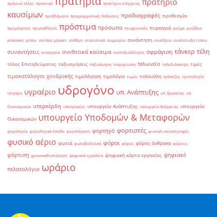
πρατήρια
πρατήριο
πράσινο τέλος
πρακτικό
πρατήριο ενέργειας
καυσίμων
προδιαγραφές
προθεσμία
προβλήματα
προγραμματικές δηλώσεις
πρόστιμα
πρόσωπα
πυρκαγιά
προμέτρηση
πρωταθλητές
πτωχευτικός
ρεύμα
ρούβλια
συνάντηση
ρύπανση
ρύποι
σούπερ μάρκετ
στάθμη
στατιστικά
συμμορία
συνέδριο
συνέντευξη τύπου
τάνκερ
τέλη
σφράγιση
συναντήσεις
συνθετικά καύσιμα
συνεργεία
συνταξιοδότηση
τελωνείο
τέλος Επιτηδεύματος
ταξινομήσεις
τιμές
ταξινόμηση
τεκμηρίωση
τηλεδιάσκεψη
τιμοκατάλογοι χονδρικής
τιμολόγηση
τιμολόγιο
τολουόλη
τιμών
τράπεζες
τροπολογία
υδρογόνο
υγραέριο
υπ. Ανάπτυξης
τσιγάρο
υπ. Εργασίας
υπ.
υπερκέρδη
υπουργείο Ανάπτυξης
υπουργείο
Οικονομικών
υποτροφίες
υπουργείο Ενέργειας
υπουργείο Υποδομών & Μεταφορών
Οικονομικών
φορτιστές
φορτηγά
φορολογία
φορολογικά έσοδα
φορολόγηση
φυσικές καταστροφές
φυσικό αέριο
φόροι
φωτιά
φόρος άνθρακα
φωτοβολταϊκά
φόρος
φόρους
φόρτιση
ψηφιακό
ψηφιακή κάρτα εργασίας
χρονοκαθυστέρηση
ψηφιακά εργαλεία
ωράριο
πελατολόγιο