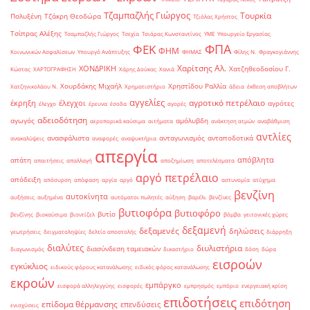
Τζαμπαζλής Γιώργος
Τουρκία
Πολυξένη
Τζάκρη Θεοδώρα
Τζιόλας Χρήστος
Τσίπρας Αλέξης
Τσαμπαζλής Γιώργος
Τσεχία
Τσιάρας Κωνσταντίνος
ΥΜΕ
Υπουργείο Εργασίας
ΦΠΑ
ΦΕΚ
ΦΗΜ
Κοινωνικών Ασφαλίσεων
Υπουργό Ανάπτυξης
ΦΗΜΑΣ
Φίλης Ν.
Φραγκογιάννης
Χαρίτσης Αλ.
ΧΟΝΔΡΙΚΗ
Χατζηθεοδοσίου Γ.
Κώστας
ΧΑΡΤΟΓΡΑΦΗΣΗ
Χάρης Δούκας
Χανιά
Χουρδάκης Μιχαήλ
Χρηστίδου Ραλλία
Χατζηνικολάου Ν.
Χρηματιστήριο
άδεια
έκθεση αποβλήτων
αγγελίες
αγροτικό πετρέλαιο
έκρηξη
έλεγχοι
αγρότες
έλεγχο
έρευνα
έσοδα
αγορές
αδειοδότηση
αγωγός
αμόλυβδη
αεροπορικά καύσιμα
αιτήματα
ανάκτηση ατμών
αναβάθμιση
αντλίες
ανασφάλιστα
ανταγωνισμός
ανταποδοτικά
ανακαλύψεις
αναφορές
αναψυκτήρια
απεργία
απόβλητα
απάτη
απαιτήσεις
απαλλαγή
αποζημίωση
αποτελέσματα
αργό πετρέλαιο
απόδειξη
απόσυρση
απόφαση
αργία
αργό
αστυνομία
ατύχημα
βενζίνη
αυτοκίνητα
αυξήσεις
αυξημένα
αυτόματοι πωλητές
αύξηση
βαρέλι
βενζίνες
βυτιοφόρα
βυτιοφόρο
βυτίο
βενζίνης
βιοκαύσιμα
βιοντίζελ
βόμβα
γειτονικές χώρες
δεξαμενή
δεξαμενές
δηλώσεις
γεωτρήσεις
δειγματοληψίες
δελτίο αποστολής
διάρρηξη
διαλύτες
διυλιστήρια
διασύνδεση ταμειακών
διαγωνισμός
δικαστήριο
δόση
δώρα
εισροών
εγκύκλιος
ειδικούς φόρους κατανάλωσης
ειδικός φόρος κατανάλωσης
εκροών
εμπάργκο
εισφορά αλληλεγγύης
εισφορές
εμπρησμός
εμπόριο
ενεργειακή κρίση
επιδοτήσεις
επιδότηση
επίδομα θέρμανσης
επενδύσεις
ενισχύσεις