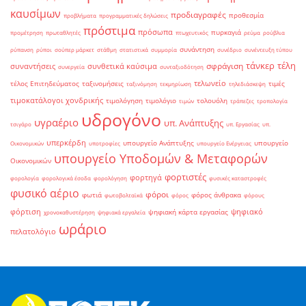
καυσίμων
προδιαγραφές
προθεσμία
προβλήματα
προγραμματικές δηλώσεις
πρόστιμα
πρόσωπα
πυρκαγιά
προμέτρηση
πρωταθλητές
πτωχευτικός
ρεύμα
ρούβλια
συνάντηση
ρύπανση
ρύποι
σούπερ μάρκετ
στάθμη
στατιστικά
συμμορία
συνέδριο
συνέντευξη τύπου
τάνκερ
τέλη
σφράγιση
συναντήσεις
συνθετικά καύσιμα
συνεργεία
συνταξιοδότηση
τελωνείο
τέλος Επιτηδεύματος
ταξινομήσεις
τιμές
ταξινόμηση
τεκμηρίωση
τηλεδιάσκεψη
τιμοκατάλογοι χονδρικής
τιμολόγηση
τιμολόγιο
τολουόλη
τιμών
τράπεζες
τροπολογία
υδρογόνο
υγραέριο
υπ. Ανάπτυξης
τσιγάρο
υπ. Εργασίας
υπ.
υπερκέρδη
υπουργείο Ανάπτυξης
υπουργείο
Οικονομικών
υποτροφίες
υπουργείο Ενέργειας
υπουργείο Υποδομών & Μεταφορών
Οικονομικών
φορτιστές
φορτηγά
φορολογία
φορολογικά έσοδα
φορολόγηση
φυσικές καταστροφές
φυσικό αέριο
φόροι
φωτιά
φόρος άνθρακα
φωτοβολταϊκά
φόρος
φόρους
φόρτιση
ψηφιακό
ψηφιακή κάρτα εργασίας
χρονοκαθυστέρηση
ψηφιακά εργαλεία
ωράριο
πελατολόγιο