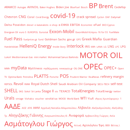
BP
Brent
ARAMCO
AVINOIL
Biden Joe
Cedefop
Autogas
Baker Hughes
BlueFuel
Bosch
covid-19
CNG
Chevron
crack spread
Coral
Coral Energy
Cyclon
DAF
Dailymail
Delta Poseidon
e-ΕΦΚΑ
EBITDA
eFuel
diesel
e-katanalotis
e-shop
Economist
EKO Cyprus
Exxon-Mobil
Energean Oil
euro 5
EUROPOL
Eurostat
ExxonMobil Κύπρου
fit for 55
FuelMate
Fuel Pass
Greek Mafia
Guardian
Goldman Sachs
gov.gr
fuelprices.gr
fund
GPS
HelleniQ Energy
interlock
LNG
IRIS
LPG
Handelsblatt
Inside Story
kWh
LANA
LG
LPC
MOTOR OIL
Lukoil
Mediterranean Gas
mini market
Mohammad Sanusi Barkindo
OPEC
myData
OPEC+
Mytilineos
MWh
myΘέρμανση
newsauto.gr
OIL ONE
Open
POS
PLATTS
refinery margin
TV
Optima Bank
Petrolina
Porsche
Prudent Warrior
RealNews
Revoil
Royal Dutch Shell
self-test
Saudi Arabian Oil Company
REPSOL
RMM
SECU-TECH
SHELL
TotalEnergies
Stage II
TEXACO
TotalEnergy
SKG
Sokol
Sri Lanka
sts
twitter
Urals
WTI
Yiufi
vintage
Viohalco
voucher
windfall tax
WOOD
World Bank
«Άγιος Χριστόφορος»
΄1
ΑΑΔΕ
Αλβανία
ΑΦΜ
ΑΟΖ
ΑΠΕ
Αγγελική Ναταλία Αδαμοπούλου
Αλεξανδρούπολη
Αλεξιάδης
Αληγιζάκης Γιάννης
Αναφορά
Τρ.
Αναγνωστόπουλος Θ.
Αρβανιτίδης Γιώργος
Ασία
Ασμάτογλου Γιώργος
Αχτσιόγλου Έφη
Αττική
ΒΕΘ
Βέττας Ι.