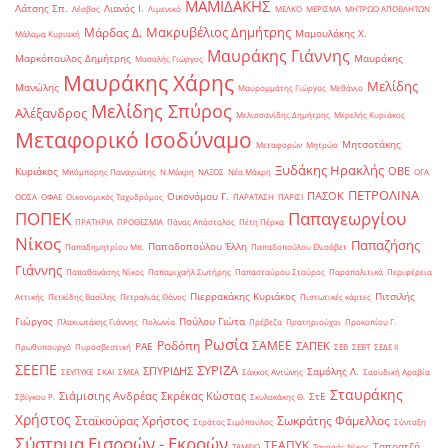
ΜΑΜΙΔΑΚΗΣ
Λάτσης Σπ.
Λιανός Ι.
Λέσβος
Λιμενικό
ΜΕΛΚΟ
ΜΕΡΙΣΜΑ
ΜΗΤΡΩΟ ΑΠΟΒΛΗΤΩΝ
Μακρυβέλιος Δημήτρης
Μάρδας Δ.
Μαμουλάκης Χ.
Μάλαμα Κυριακή
Μαυράκης Γιάννης
Μαρκόπουλος Δημήτρης
Μαυράκης
Μασαλής Γιώργος
Μαυράκης Χάρης
Μελίδης
Μανώλης
Μαυρομμάτης Γιώργος
Μεθάνιο
Μελίδης Σπύρος
Αλέξανδρος
Μελισσανίδης Δημήτρης
Μερελής Κυριάκος
Μεταφορικό Ισοδύναμο
Μητσοτάκης
Μεταφορών
Μητρώο
Ξυδάκης Ηρακλής
ΟΒΕ
Κυριάκος
Μπόμπορης Παναγιώτης
Ν.Μάκρη
ΝΑΞΟΣ
Νέα Μάκρη
ΟΓΑ
ΠΕΤΡΟΛΙΝΑ
ΠΑΣΟΚ
Οικονόμου Γ.
ΟΟΣΑ
ΟΦΑΕ
Οικονομικός Ταχυδρόμος
ΠΑΡΑΤΑΣΗ
ΠΑΡΙΣΙ
ΠΟΠΕΚ
Παπαγεωργίου
ΠΡΑΤΗΡΙΑ
ΠΡΟΘΕΣΜΙΑ
Πάνας Απόστολος
Πέτη Πέρκα
Νίκος
Παπαζήσης
Παπαδοπούλου Έλλη
Παπαδημητρίου Μπ.
Παπαδοπούλου Ελισάβετ
Γιάννης
Παπαθανάσης Νίκος
Παπαμιχαήλ Σωτήρης
Παπασταύρου Σταύρος
Παραπολιτικά
Περιφέρεια
Πιερρακάκης Κυριάκος
Πιτσιλής
Αττικής
Πετκίδης Βασίλης
Πετραλιάς Θάνος
Πιστωτικές κάρτες
Γιώργος
Πούλου Γιώτα
Πλακιωτάκης Γιάννης
Πολωνία
Πρέβεζα
Πρατηριούχοι
Προκοπίου Γ.
Ρωσία
Ροδόπη
ΣΑΜΕΕ
ΣΑΠΕΚ
ΡΑΕ
Πρωθυπουργό
Πυροσβεστική
ΣΕΒ
ΣΕΒΤ
ΣΕΔΕ ΙΙ
ΣΕΕΠΕ
ΣΥΡΙΖΑ
ΣΠΥΡΙΔΗΣ
Σαμόλης Λ.
ΣΕΥΠΥΚΕ
ΣΚΑΙ
ΣΜΕΑ
Σάκκος Αντώνης
Σαουδική Αραβία
Σταυράκης
Σιάμισιης Ανδρέας
Σκρέκας Κώστας
ΣτΕ
Σβίγκου Ρ.
Σκυλακάκης Θ.
Χρήστος
Σταϊκούρας Χρήστος
Σωκράτης Φάμελλος
Στράτος Σιμόπουλος
Σύνταξη
Σύστημα Εισροών - Εκροών
ΤΕΑΠΥΚ
Ταπρατζή
ΤΑΜΕΙΟ
Ταγαράς Νίκος