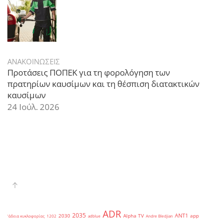
ΑΝΑΚΟΙΝΩΣΕΙΣ
Προτάσεις ΠΟΠΕΚ για τη φορολόγηση των
πρατηρίων καυσίμων και τη θέσπιση διατακτικών
καυσίμων
24 Ιούλ. 2026
ADR
2035
ANT1
2030
Alpha TV
app
'άδεια κυκλοφορίας
1202
adblue
Andre Bledjian