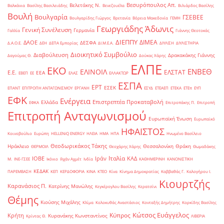
Βεσυρόπουλος Απ.
Βελετάκης Ν.
Βαλκάνια
Βασίλης Βασιλειάδης
Βενεζουέλα
Βιλιάρδος Βασίλης
Βουλή
Βουλγαρία
ΓΣΕΒΕΕ
Βουλγαρίδης Γιώργος
Βρετανία
Βόρεια Μακεδονία
ΓΕΜΗ
Γεωργιάδης Άδωνις
Γενική Συνέλευση
Γερμανία
Γαλλία
Γιάννης Θεοτοκάς
ΔΙΕΠΠΥ
ΔΙΜΕΑ
ΔΑΟΕ
ΔΕΣΦΑ
Δ.Α.Ο.Ε.
ΔΕΗ
ΔΕΠΑ Εμπορίας
ΔΙ.Μ.Ε.Α.
ΔΙΥΛΙΣΗ
ΔΙΥΛΙΣΤΗΡΙΑ
Διοικητικό Συμβούλιο
Διαβούλευση
Δρακακάκης Γιάννης
Δαγούμας Θ.
Δούκας Χάρης
ΕΛΠΕ
ΕΚΟ
ΕΝΒΕΘ
ΕΛΙΝΟΙΛ
ΕΛΣΤΑΤ
Ε.Ε.
ΕΕΑ
ΕΒΕΠ
ΕΕ
ΕΛΑΣ
ΕΛΛΑΚΤΩΡ
ΕΣΠΑ
ΕΡΤ
ΕΣΕΚ
ΕΠΑΝΤ
ΕΠΙΤΡΟΠΗ ΑΝΤΑΓΩΝΙΣΜΟΥ
ΕΡΓΑΝΗ
ΕΣΥΔ
ΕΤΕΑΕΠ
ΕΤΕΚΑ
ΕΤΕπ
ΕΥΠ
ΕΦΚ
Ενέργεια
Επιστρεπτέα Προκαταβολή
Ελλάδα
ΕΦΚΑ
Επιτροπάκης Π.
Επιτροπή
Επιτροπή Ανταγωνισμού
Ευρωπαϊκή Ένωση
Ευρωπαϊκό
ΗΦΑΙΣΤΟΣ
Κοινοβούλιο
Ευρώπη
ΗELLENiQ ENERGY
ΗΛΕΙΑ
ΗΜΑ
ΗΠΑ
Ηνωμένο Βασίλειο
Θεοδωρικάκος Τάκης
Ηράκλειο
Θεσσαλονίκη
Θράκη
ΘΕΡΜΟΙΛ
Θεοχάρης Χάρης
Θωμαδάκης
Ιταλία
ΙΟΒΕ
Ιράν
ΚΑΔ
Μ.
ΙΝΕ-ΓΣΕΕ
Ικόνιο
Ιλχάν Αχμέτ
Ινδία
ΚΑΘΗΜΕΡΙΝΗ
ΚΑΝΟΝΙΣΤΙΚΗ
ΚΕΔΑΚ
ΠΑΡΕΜΒΑΣΗ
ΚΕΠ
ΚΕΡΔΟΦΟΡΙΑ
ΚΙΝΑ
ΚΤΕΟ
Κίνα
Κίνημα Δημοκρατίας
Καββαθάς Γ.
Καλογήρου Ι.
Κιουρτζής
Καρανάσιος Π.
Κατρίνης Μανώλης
Κεγκέρογλου Βασίλης
Κερατσίνι
Θέμης
Κιούσης Μιχάλης
Κλίμα
Κολοκυθάς Αναστάσιος
Κονταξής Δημήτρης
Κορκίδης Βασίλης
Κώτσος Ευάγγελος
Κύπρος
Κρήτη
Κυρανάκης Κωνσταντίνος
Κρίντας Θ.
ΛΙΒΕΡΙΑ