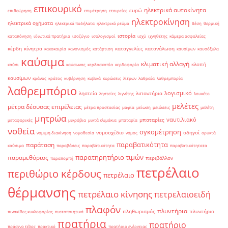
επικουρικό
ηλεκτρικά αυτοκίνητα
ευρώ
επιθεώρηση
επιμέτρηση
εταιρείες
ηλεκτροκίνηση
ηλεκτρικά οχήματα
ηλεκτρικά ποδήλατα
ηλεκτρικό ρεύμα
θέση
θερμική
ιστορία
καταπόνηση
ιδιωτικά πρατήρια
ισοζύγιο
ισολογισμοί
ισχύ
ιχνηθέτης
κάμερα ασφαλείας
κέρδη
κίνητρα
καταγγελίες
κατανάλωση
κακοκαιρία
κανονισμός
κατάρτιση
καυσίμων
καυσόξυλα
καύσιμα
κλιματική αλλαγή
κλοπή
καύσι
καύσωνας
κερδοσκοπία
κερδοφορία
καυσίμων
κράνος
κράτος
κυβέρνηση
κυβικά
κυρώσεις
λίτρων
λαθραία
λαθρεμπορία
λαθρεμπόριο
λογισμικό
ληστεία
λιπαντήρια
ληστείες
λιγνίτης
λουκέτο
μελέτες
μέτρα δέουσας επιμέλειας
μέτρα προστασίας
μαφία
μείωση
μειώσεις
μελέτη
μητρώα
ναυτιλιακό
μπαταρίες
μεταφορικές
μικρόβια
μικτά κλιμάκια
μπαταρία
νοθεία
ογκομέτρηση
νομοσχέδιο
οδηγοί
νομιμη διακίνηση
νομοθεσία
νόμος
ορυκτά
παραβατικότητα
παράταση
καύσιμα
παραβάσεις
παραβάτικότητα
παραβατικότητατα
παρατηρητήριο τιμών
παραμεθόριος
περιβάλλον
παραπομπή
πετρέλαιο
περιθώριο κέρδους
πετρέλαιο
θέρμανσης
πετρέλαιο κίνησης
πετρελαιοειδή
πλαφόν
πλυντήρια
πληθωρισμός
πλυντήριο
πινακίδες κυκλοφορίας
πιστοποιητικά
πρατήρια
πρατήριο
πράσινο τέλος
πρακτικό
πρατήριο ενέργειας