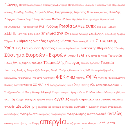
Γιάννης
Παπαθανάσης Νίκος
Παπαμιχαήλ Σωτήρης
Παπασταύρου Σταύρος
Παραπολιτικά
Περιφέρεια
Πιερρακάκης Κυριάκος
Πιτσιλής
Αττικής
Πετκίδης Βασίλης
Πετραλιάς Θάνος
Πιστωτικές κάρτες
Γιώργος
Πούλου Γιώτα
Πλακιωτάκης Γιάννης
Πολωνία
Πρέβεζα
Πρατηριούχοι
Προκοπίου Γ.
Ρωσία
Ροδόπη
ΣΑΜΕΕ
ΣΑΠΕΚ
ΡΑΕ
Πρωθυπουργό
Πυροσβεστική
ΣΕΒ
ΣΕΒΤ
ΣΕΔΕ ΙΙ
ΣΕΕΠΕ
ΣΥΡΙΖΑ
ΣΠΥΡΙΔΗΣ
Σαμόλης Λ.
ΣΕΥΠΥΚΕ
ΣΚΑΙ
ΣΜΕΑ
Σάκκος Αντώνης
Σαουδική Αραβία
Σταυράκης
Σιάμισιης Ανδρέας
Σκρέκας Κώστας
ΣτΕ
Σβίγκου Ρ.
Σκυλακάκης Θ.
Χρήστος
Σταϊκούρας Χρήστος
Σωκράτης Φάμελλος
Στράτος Σιμόπουλος
Σύνταξη
Σύστημα Εισροών - Εκροών
ΤΕΑΠΥΚ
Ταπρατζή
ΤΑΜΕΙΟ
Ταγαράς Νίκος
Τζαμπαζλής Γιώργος
Τουρκία
Πολυξένη
Τζάκρη Θεοδώρα
Τζιόλας Χρήστος
Τσίπρας Αλέξης
Τσαμπαζλής Γιώργος
Τσεχία
Τσιάρας Κωνσταντίνος
ΥΜΕ
Υπουργείο Εργασίας
ΦΠΑ
ΦΕΚ
ΦΗΜ
Κοινωνικών Ασφαλίσεων
Υπουργό Ανάπτυξης
ΦΗΜΑΣ
Φίλης Ν.
Φραγκογιάννης
Χαρίτσης Αλ.
ΧΟΝΔΡΙΚΗ
Χατζηθεοδοσίου Γ.
Κώστας
ΧΑΡΤΟΓΡΑΦΗΣΗ
Χάρης Δούκας
Χανιά
Χουρδάκης Μιχαήλ
Χρηστίδου Ραλλία
Χατζηνικολάου Ν.
Χρηματιστήριο
άδεια
έκθεση αποβλήτων
αγγελίες
αγροτικό πετρέλαιο
έκρηξη
έλεγχοι
αγρότες
έλεγχο
έρευνα
έσοδα
αγορές
αδειοδότηση
αγωγός
αμόλυβδη
αεροπορικά καύσιμα
αιτήματα
ανάκτηση ατμών
αναβάθμιση
αντλίες
ανασφάλιστα
ανταγωνισμός
ανταποδοτικά
ανακαλύψεις
αναφορές
αναψυκτήρια
απεργία
απόβλητα
απάτη
απαιτήσεις
απαλλαγή
αποζημίωση
αποτελέσματα