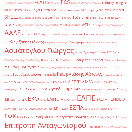
POS
PLATTS
refinery margin
TV
Optima Bank
Petrolina
Porsche
Prudent Warrior
RealNews
Revoil
Royal Dutch Shell
self-test
Saudi Arabian Oil Company
REPSOL
RMM
SECU-TECH
SHELL
TotalEnergies
Stage II
TEXACO
TotalEnergy
SKG
Sokol
Sri Lanka
sts
twitter
Urals
WTI
Yiufi
vintage
Viohalco
voucher
windfall tax
WOOD
World Bank
«Άγιος Χριστόφορος»
΄1
ΑΑΔΕ
Αλβανία
ΑΦΜ
ΑΟΖ
ΑΠΕ
Αγγελική Ναταλία Αδαμοπούλου
Αλεξανδρούπολη
Αλεξιάδης
Αληγιζάκης Γιάννης
Αναφορά
Τρ.
Αναγνωστόπουλος Θ.
Αρβανιτίδης Γιώργος
Ασία
Ασμάτογλου Γιώργος
Αχτσιόγλου Έφη
Αττική
ΒΕΘ
Βέττας Ι.
Βεσυρόπουλος Απ.
Βελετάκης Ν.
Βαλκάνια
Βασίλης Βασιλειάδης
Βενεζουέλα
Βιλιάρδος Βασίλης
Βουλή
Βουλγαρία
ΓΣΕΒΕΕ
Βουλγαρίδης Γιώργος
Βρετανία
Βόρεια Μακεδονία
ΓΕΜΗ
Γεωργιάδης Άδωνις
Γενική Συνέλευση
Γερμανία
Γαλλία
Γιάννης Θεοτοκάς
ΔΙΕΠΠΥ
ΔΙΜΕΑ
ΔΑΟΕ
ΔΕΣΦΑ
Δ.Α.Ο.Ε.
ΔΕΗ
ΔΕΠΑ Εμπορίας
ΔΙ.Μ.Ε.Α.
ΔΙΥΛΙΣΗ
ΔΙΥΛΙΣΤΗΡΙΑ
Διοικητικό Συμβούλιο
Διαβούλευση
Δρακακάκης Γιάννης
Δαγούμας Θ.
Δούκας Χάρης
ΕΛΠΕ
ΕΚΟ
ΕΝΒΕΘ
ΕΛΙΝΟΙΛ
ΕΛΣΤΑΤ
Ε.Ε.
ΕΕΑ
ΕΒΕΠ
ΕΕ
ΕΛΑΣ
ΕΛΛΑΚΤΩΡ
ΕΣΠΑ
ΕΡΤ
ΕΣΕΚ
ΕΠΑΝΤ
ΕΠΙΤΡΟΠΗ ΑΝΤΑΓΩΝΙΣΜΟΥ
ΕΡΓΑΝΗ
ΕΣΥΔ
ΕΤΕΑΕΠ
ΕΤΕΚΑ
ΕΤΕπ
ΕΥΠ
ΕΦΚ
Ενέργεια
Επιστρεπτέα Προκαταβολή
Ελλάδα
ΕΦΚΑ
Επιτροπάκης Π.
Επιτροπή
Επιτροπή Ανταγωνισμού
Ευρωπαϊκή Ένωση
Ευρωπαϊκό