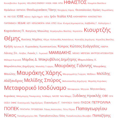
ΗΦΑΙΣΤΟΣ
Κοινοβούλιο
Ευρώπη
ΗELLENiQ ENERGY
ΗΛΕΙΑ
ΗΜΑ
ΗΠΑ
Ηνωμένο Βασίλειο
Θεοδωρικάκος Τάκης
Ηράκλειο
Θεσσαλονίκη
Θράκη
ΘΕΡΜΟΙΛ
Θεοχάρης Χάρης
Θωμαδάκης
Ιταλία
ΙΟΒΕ
Ιράν
ΚΑΔ
Μ.
ΙΝΕ-ΓΣΕΕ
Ικόνιο
Ιλχάν Αχμέτ
Ινδία
ΚΑΘΗΜΕΡΙΝΗ
ΚΑΝΟΝΙΣΤΙΚΗ
ΚΕΔΑΚ
ΠΑΡΕΜΒΑΣΗ
ΚΕΠ
ΚΕΡΔΟΦΟΡΙΑ
ΚΙΝΑ
ΚΤΕΟ
Κίνα
Κίνημα Δημοκρατίας
Καββαθάς Γ.
Καλογήρου Ι.
Κιουρτζής
Καρανάσιος Π.
Κατρίνης Μανώλης
Κεγκέρογλου Βασίλης
Κερατσίνι
Θέμης
Κιούσης Μιχάλης
Κλίμα
Κολοκυθάς Αναστάσιος
Κονταξής Δημήτρης
Κορκίδης Βασίλης
Κώτσος Ευάγγελος
Κύπρος
Κρήτη
Κυρανάκης Κωνσταντίνος
Κρίντας Θ.
ΛΙΒΕΡΙΑ
ΜΑΜΙΔΑΚΗΣ
Λάτσης Σπ.
Λιανός Ι.
Λέσβος
Λιμενικό
ΜΕΛΚΟ
ΜΕΡΙΣΜΑ
ΜΗΤΡΩΟ ΑΠΟΒΛΗΤΩΝ
Μακρυβέλιος Δημήτρης
Μάρδας Δ.
Μαμουλάκης Χ.
Μάλαμα Κυριακή
Μαυράκης Γιάννης
Μαρκόπουλος Δημήτρης
Μαυράκης
Μασαλής Γιώργος
Μαυράκης Χάρης
Μελίδης
Μανώλης
Μαυρομμάτης Γιώργος
Μεθάνιο
Μελίδης Σπύρος
Αλέξανδρος
Μελισσανίδης Δημήτρης
Μερελής Κυριάκος
Μεταφορικό Ισοδύναμο
Μητσοτάκης
Μεταφορών
Μητρώο
Ξυδάκης Ηρακλής
ΟΒΕ
Κυριάκος
Μπόμπορης Παναγιώτης
Ν.Μάκρη
ΝΑΞΟΣ
Νέα Μάκρη
ΟΓΑ
ΠΕΤΡΟΛΙΝΑ
ΠΑΣΟΚ
Οικονόμου Γ.
ΟΟΣΑ
ΟΦΑΕ
Οικονομικός Ταχυδρόμος
ΠΑΡΑΤΑΣΗ
ΠΑΡΙΣΙ
ΠΟΠΕΚ
Παπαγεωργίου
ΠΡΑΤΗΡΙΑ
ΠΡΟΘΕΣΜΙΑ
Πάνας Απόστολος
Πέτη Πέρκα
Νίκος
Παπαζήσης
Παπαδοπούλου Έλλη
Παπαδημητρίου Μπ.
Παπαδοπούλου Ελισάβετ