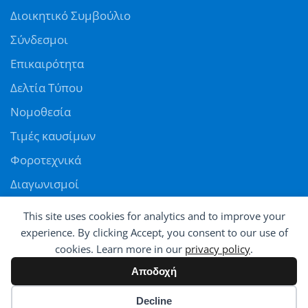
Διοικητικό Συμβούλιο
Σύνδεσμοι
Επικαιρότητα
Δελτία Τύπου
Νομοθεσία
Τιμές καυσίμων
Φοροτεχνικά
Διαγωνισμοί
Αγγελίες
This site uses cookies for analytics and to improve your
Θέσεις εργασίας
experience. By clicking Accept, you consent to our use of
cookies. Learn more in our
privacy policy
.
ΠΑΝΕΛΛΗΝΙΑ ΟΜΟΣΠΟΝΔΙΑ ΠΡΑΤΗΡΙΟΥΧΩΝ ΕΜΠΟΡΩΝ ΚΑΥΣΙΜΩΝ
Αποδοχή
© All rights reserved - Powered by
Avatar
Cookie preferences
Decline