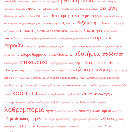
αργό πετρέλαιο
απόδειξη
απόσυρση
απόφαση
αργία
αργό
αστυνομία
ατύχημα
βενζίνη
αυτοκίνητα
αυξήσεις
αυξημένα
αυτόματοι πωλητές
αύξηση
βαρέλι
βενζίνες
βυτιοφόρα
βυτιοφόρο
βυτίο
βενζίνης
βιοκαύσιμα
βιοντίζελ
βόμβα
γειτονικές χώρες
δεξαμενή
δεξαμενές
δηλώσεις
γεωτρήσεις
δειγματοληψίες
δελτίο αποστολής
διάρρηξη
διαλύτες
διυλιστήρια
διασύνδεση ταμειακών
διαγωνισμός
δικαστήριο
δόση
δώρα
εισροών
εγκύκλιος
ειδικούς φόρους κατανάλωσης
ειδικός φόρος κατανάλωσης
εκροών
εμπάργκο
εισφορά αλληλεγγύης
εισφορές
εμπρησμός
εμπόριο
ενεργειακή κρίση
επιδοτήσεις
επιδότηση
επίδομα θέρμανσης
επενδύσεις
ενισχύσεις
επικουρικό
ηλεκτρικά αυτοκίνητα
ευρώ
επιθεώρηση
επιμέτρηση
εταιρείες
ηλεκτροκίνηση
ηλεκτρικά οχήματα
ηλεκτρικά ποδήλατα
ηλεκτρικό ρεύμα
θέση
θερμική
ιστορία
καταπόνηση
ιδιωτικά πρατήρια
ισοζύγιο
ισολογισμοί
ισχύ
ιχνηθέτης
κάμερα ασφαλείας
κέρδη
κίνητρα
καταγγελίες
κατανάλωση
κακοκαιρία
κανονισμός
κατάρτιση
καυσίμων
καυσόξυλα
καύσιμα
κλιματική αλλαγή
κλοπή
καύσι
καύσωνας
κερδοσκοπία
κερδοφορία
καυσίμων
κράνος
κράτος
κυβέρνηση
κυβικά
κυρώσεις
λίτρων
λαθραία
λαθρεμπορία
λαθρεμπόριο
λογισμικό
ληστεία
λιπαντήρια
ληστείες
λιγνίτης
λουκέτο
μελέτες
μέτρα δέουσας επιμέλειας
μέτρα προστασίας
μαφία
μείωση
μειώσεις
μελέτη
μητρώα
ναυτιλιακό
μπαταρίες
μεταφορικές
μικρόβια
μικτά κλιμάκια
μπαταρία