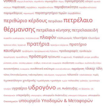
νοθεία
ογκομέτρηση
νομοσχέδιο
οδηγοί
νομιμη διακίνηση
νομοθεσία
νόμος
ορυκτά
παραβατικότητα
παράταση
καύσιμα
παραβάσεις
παραβάτικότητα
παραβατικότητατα
παρατηρητήριο τιμών
παραμεθόριος
περιβάλλον
παραπομπή
πετρέλαιο
περιθώριο κέρδους
πετρέλαιο
θέρμανσης
πετρέλαιο κίνησης
πετρελαιοειδή
πλαφόν
πλυντήρια
πληθωρισμός
πλυντήριο
πινακίδες κυκλοφορίας
πιστοποιητικά
πρατήρια
πρατήριο
πράσινο τέλος
πρακτικό
πρατήριο ενέργειας
καυσίμων
προδιαγραφές
προθεσμία
προβλήματα
προγραμματικές δηλώσεις
πρόστιμα
πρόσωπα
πυρκαγιά
προμέτρηση
πρωταθλητές
πτωχευτικός
ρεύμα
ρούβλια
συνάντηση
ρύπανση
ρύποι
σούπερ μάρκετ
στάθμη
στατιστικά
συμμορία
συνέδριο
συνέντευξη τύπου
τάνκερ
τέλη
σφράγιση
συναντήσεις
συνθετικά καύσιμα
συνεργεία
συνταξιοδότηση
τελωνείο
τέλος Επιτηδεύματος
ταξινομήσεις
τιμές
ταξινόμηση
τεκμηρίωση
τηλεδιάσκεψη
τιμοκατάλογοι χονδρικής
τιμολόγηση
τιμολόγιο
τολουόλη
τιμών
τράπεζες
τροπολογία
υδρογόνο
υγραέριο
υπ. Ανάπτυξης
τσιγάρο
υπ. Εργασίας
υπ.
υπερκέρδη
υπουργείο Ανάπτυξης
υπουργείο
Οικονομικών
υποτροφίες
υπουργείο Ενέργειας
υπουργείο Υποδομών & Μεταφορών
Οικονομικών