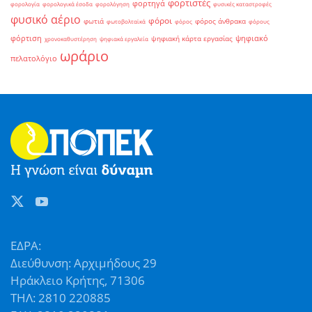
φορτιστές
φορτηγά
φορολογία
φορολογικά έσοδα
φορολόγηση
φυσικές καταστροφές
φυσικό αέριο
φόροι
φωτιά
φόρος άνθρακα
φωτοβολταϊκά
φόρος
φόρους
φόρτιση
ψηφιακό
ψηφιακή κάρτα εργασίας
χρονοκαθυστέρηση
ψηφιακά εργαλεία
ωράριο
πελατολόγιο
ΕΔΡΑ:
Διεύθυνση: Αρχιμήδους 29
Ηράκλειο Κρήτης, 71306
ΤΗΛ: 2810 220885