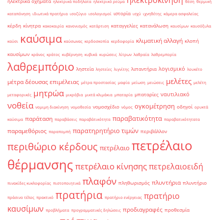
ηλεκτροκίνηση
ηλεκτρικά οχήματα
ηλεκτρικά ποδήλατα
ηλεκτρικό ρεύμα
θέση
θερμική
ιστορία
καταπόνηση
ιδιωτικά πρατήρια
ισοζύγιο
ισολογισμοί
ισχύ
ιχνηθέτης
κάμερα ασφαλείας
κέρδη
κίνητρα
καταγγελίες
κατανάλωση
κακοκαιρία
κανονισμός
κατάρτιση
καυσίμων
καυσόξυλα
καύσιμα
κλιματική αλλαγή
κλοπή
καύσι
καύσωνας
κερδοσκοπία
κερδοφορία
καυσίμων
κράνος
κράτος
κυβέρνηση
κυβικά
κυρώσεις
λίτρων
λαθραία
λαθρεμπορία
λαθρεμπόριο
λογισμικό
ληστεία
λιπαντήρια
ληστείες
λιγνίτης
λουκέτο
μελέτες
μέτρα δέουσας επιμέλειας
μέτρα προστασίας
μαφία
μείωση
μειώσεις
μελέτη
μητρώα
ναυτιλιακό
μπαταρίες
μεταφορικές
μικρόβια
μικτά κλιμάκια
μπαταρία
νοθεία
ογκομέτρηση
νομοσχέδιο
οδηγοί
νομιμη διακίνηση
νομοθεσία
νόμος
ορυκτά
παραβατικότητα
παράταση
καύσιμα
παραβάσεις
παραβάτικότητα
παραβατικότητατα
παρατηρητήριο τιμών
παραμεθόριος
περιβάλλον
παραπομπή
πετρέλαιο
περιθώριο κέρδους
πετρέλαιο
θέρμανσης
πετρέλαιο κίνησης
πετρελαιοειδή
πλαφόν
πλυντήρια
πληθωρισμός
πλυντήριο
πινακίδες κυκλοφορίας
πιστοποιητικά
πρατήρια
πρατήριο
πράσινο τέλος
πρακτικό
πρατήριο ενέργειας
καυσίμων
προδιαγραφές
προθεσμία
προβλήματα
προγραμματικές δηλώσεις