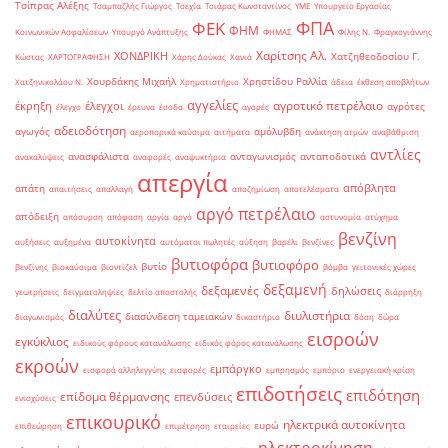
Τσίπρας Αλέξης
Τσαμπαζλής Γιώργος
Τσεχία
Τσιάρας Κωνσταντίνος
ΥΜΕ
Υπουργείο Εργασίας
ΦΠΑ
ΦΕΚ
ΦΗΜ
Κοινωνικών Ασφαλίσεων
Υπουργό Ανάπτυξης
ΦΗΜΑΣ
Φίλης Ν.
Φραγκογιάννης
Χαρίτσης Αλ.
ΧΟΝΔΡΙΚΗ
Χατζηθεοδοσίου Γ.
Κώστας
ΧΑΡΤΟΓΡΑΦΗΣΗ
Χάρης Δούκας
Χανιά
Χουρδάκης Μιχαήλ
Χρηστίδου Ραλλία
Χατζηνικολάου Ν.
Χρηματιστήριο
άδεια
έκθεση αποβλήτων
αγγελίες
αγροτικό πετρέλαιο
έκρηξη
έλεγχοι
αγρότες
έλεγχο
έρευνα
έσοδα
αγορές
αδειοδότηση
αγωγός
αμόλυβδη
αεροπορικά καύσιμα
αιτήματα
ανάκτηση ατμών
αναβάθμιση
αντλίες
ανασφάλιστα
ανταγωνισμός
ανταποδοτικά
ανακαλύψεις
αναφορές
αναψυκτήρια
απεργία
απόβλητα
απάτη
απαιτήσεις
απαλλαγή
αποζημίωση
αποτελέσματα
αργό πετρέλαιο
απόδειξη
απόσυρση
απόφαση
αργία
αργό
αστυνομία
ατύχημα
βενζίνη
αυτοκίνητα
αυξήσεις
αυξημένα
αυτόματοι πωλητές
αύξηση
βαρέλι
βενζίνες
βυτιοφόρα
βυτιοφόρο
βυτίο
βενζίνης
βιοκαύσιμα
βιοντίζελ
βόμβα
γειτονικές χώρες
δεξαμενή
δεξαμενές
δηλώσεις
γεωτρήσεις
δειγματοληψίες
δελτίο αποστολής
διάρρηξη
διαλύτες
διυλιστήρια
διασύνδεση ταμειακών
διαγωνισμός
δικαστήριο
δόση
δώρα
εισροών
εγκύκλιος
ειδικούς φόρους κατανάλωσης
ειδικός φόρος κατανάλωσης
εκροών
εμπάργκο
εισφορά αλληλεγγύης
εισφορές
εμπρησμός
εμπόριο
ενεργειακή κρίση
επιδοτήσεις
επιδότηση
επίδομα θέρμανσης
επενδύσεις
ενισχύσεις
επικουρικό
ηλεκτρικά αυτοκίνητα
ευρώ
επιθεώρηση
επιμέτρηση
εταιρείες