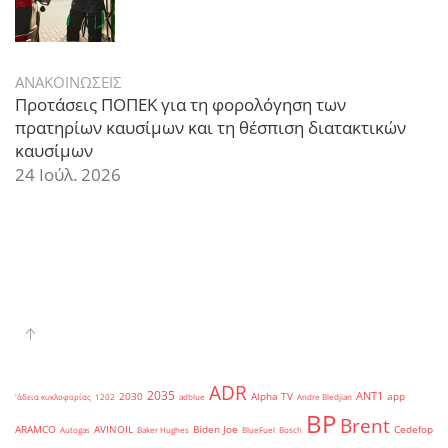
ΑΝΑΚΟΙΝΩΣΕΙΣ
Προτάσεις ΠΟΠΕΚ για τη φορολόγηση των
πρατηρίων καυσίμων και τη θέσπιση διατακτικών
καυσίμων
24 Ιούλ. 2026
ADR
2035
ANT1
2030
Alpha TV
app
'άδεια κυκλοφορίας
1202
adblue
Andre Bledjian
BP
Brent
ARAMCO
AVINOIL
Biden Joe
Cedefop
Autogas
Baker Hughes
BlueFuel
Bosch