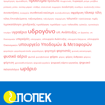
πρόστιμα
πρόσωπα
πυρκαγιά
προμέτρηση
πρωταθλητές
πτωχευτικός
ρεύμα
ρούβλια
συνάντηση
ρύπανση
ρύποι
σούπερ μάρκετ
στάθμη
στατιστικά
συμμορία
συνέδριο
συνέντευξη τύπου
τάνκερ
τέλη
σφράγιση
συναντήσεις
συνθετικά καύσιμα
συνεργεία
συνταξιοδότηση
τελωνείο
τέλος Επιτηδεύματος
ταξινομήσεις
τιμές
ταξινόμηση
τεκμηρίωση
τηλεδιάσκεψη
τιμοκατάλογοι χονδρικής
τιμολόγηση
τιμολόγιο
τολουόλη
τιμών
τράπεζες
τροπολογία
υδρογόνο
υγραέριο
υπ. Ανάπτυξης
τσιγάρο
υπ. Εργασίας
υπ.
υπερκέρδη
υπουργείο Ανάπτυξης
υπουργείο
Οικονομικών
υποτροφίες
υπουργείο Ενέργειας
υπουργείο Υποδομών & Μεταφορών
Οικονομικών
φορτιστές
φορτηγά
φορολογία
φορολογικά έσοδα
φορολόγηση
φυσικές καταστροφές
φυσικό αέριο
φόροι
φωτιά
φόρος άνθρακα
φωτοβολταϊκά
φόρος
φόρους
φόρτιση
ψηφιακό
ψηφιακή κάρτα εργασίας
χρονοκαθυστέρηση
ψηφιακά εργαλεία
ωράριο
πελατολόγιο