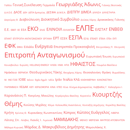
Γεωργιάδης Άδωνις
Γενική Συνέλευση
Γερμανία
Γαλλία
Γιάννης Θεοτοκάς
ΔΙΕΠΠΥ
ΔΙΜΕΑ
ΔΑΟΕ
ΔΕΣΦΑ
Δ.Α.Ο.Ε.
ΔΕΗ
ΔΕΠΑ Εμπορίας
ΔΙ.Μ.Ε.Α.
ΔΙΥΛΙΣΗ
ΔΙΥΛΙΣΤΗΡΙΑ
Διοικητικό Συμβούλιο
Διαβούλευση
Δρακακάκης Γιάννης
Δαγούμας Θ.
Δούκας Χάρης
ΕΛΠΕ
ΕΚΟ
ΕΝΒΕΘ
ΕΛΙΝΟΙΛ
ΕΛΣΤΑΤ
Ε.Ε.
ΕΕΑ
ΕΒΕΠ
ΕΕ
ΕΛΑΣ
ΕΛΛΑΚΤΩΡ
ΕΣΠΑ
ΕΡΤ
ΕΣΕΚ
ΕΠΑΝΤ
ΕΠΙΤΡΟΠΗ ΑΝΤΑΓΩΝΙΣΜΟΥ
ΕΡΓΑΝΗ
ΕΣΥΔ
ΕΤΕΑΕΠ
ΕΤΕΚΑ
ΕΤΕπ
ΕΥΠ
ΕΦΚ
Ενέργεια
Επιστρεπτέα Προκαταβολή
Ελλάδα
ΕΦΚΑ
Επιτροπάκης Π.
Επιτροπή
Επιτροπή Ανταγωνισμού
Ευρωπαϊκή Ένωση
Ευρωπαϊκό
ΗΦΑΙΣΤΟΣ
Κοινοβούλιο
Ευρώπη
ΗELLENiQ ENERGY
ΗΛΕΙΑ
ΗΜΑ
ΗΠΑ
Ηνωμένο Βασίλειο
Θεοδωρικάκος Τάκης
Ηράκλειο
Θεσσαλονίκη
Θράκη
ΘΕΡΜΟΙΛ
Θεοχάρης Χάρης
Θωμαδάκης
Ιταλία
ΙΟΒΕ
Ιράν
ΚΑΔ
Μ.
ΙΝΕ-ΓΣΕΕ
Ικόνιο
Ιλχάν Αχμέτ
Ινδία
ΚΑΘΗΜΕΡΙΝΗ
ΚΑΝΟΝΙΣΤΙΚΗ
ΚΕΔΑΚ
ΠΑΡΕΜΒΑΣΗ
ΚΕΠ
ΚΕΡΔΟΦΟΡΙΑ
ΚΙΝΑ
ΚΤΕΟ
Κίνα
Κίνημα Δημοκρατίας
Καββαθάς Γ.
Καλογήρου Ι.
Κιουρτζής
Καρανάσιος Π.
Κατρίνης Μανώλης
Κεγκέρογλου Βασίλης
Κερατσίνι
Θέμης
Κιούσης Μιχάλης
Κλίμα
Κολοκυθάς Αναστάσιος
Κονταξής Δημήτρης
Κορκίδης Βασίλης
Κώτσος Ευάγγελος
Κύπρος
Κρήτη
Κυρανάκης Κωνσταντίνος
Κρίντας Θ.
ΛΙΒΕΡΙΑ
ΜΑΜΙΔΑΚΗΣ
Λάτσης Σπ.
Λιανός Ι.
Λέσβος
Λιμενικό
ΜΕΛΚΟ
ΜΕΡΙΣΜΑ
ΜΗΤΡΩΟ ΑΠΟΒΛΗΤΩΝ
Μακρυβέλιος Δημήτρης
Μάρδας Δ.
Μαμουλάκης Χ.
Μάλαμα Κυριακή