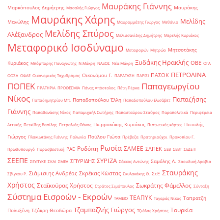
Μαυράκης Γιάννης
Μαρκόπουλος Δημήτρης
Μαυράκης
Μασαλής Γιώργος
Μαυράκης Χάρης
Μελίδης
Μανώλης
Μαυρομμάτης Γιώργος
Μεθάνιο
Μελίδης Σπύρος
Αλέξανδρος
Μελισσανίδης Δημήτρης
Μερελής Κυριάκος
Μεταφορικό Ισοδύναμο
Μητσοτάκης
Μεταφορών
Μητρώο
Ξυδάκης Ηρακλής
ΟΒΕ
Κυριάκος
Μπόμπορης Παναγιώτης
Ν.Μάκρη
ΝΑΞΟΣ
Νέα Μάκρη
ΟΓΑ
ΠΕΤΡΟΛΙΝΑ
ΠΑΣΟΚ
Οικονόμου Γ.
ΟΟΣΑ
ΟΦΑΕ
Οικονομικός Ταχυδρόμος
ΠΑΡΑΤΑΣΗ
ΠΑΡΙΣΙ
ΠΟΠΕΚ
Παπαγεωργίου
ΠΡΑΤΗΡΙΑ
ΠΡΟΘΕΣΜΙΑ
Πάνας Απόστολος
Πέτη Πέρκα
Νίκος
Παπαζήσης
Παπαδοπούλου Έλλη
Παπαδημητρίου Μπ.
Παπαδοπούλου Ελισάβετ
Γιάννης
Παπαθανάσης Νίκος
Παπαμιχαήλ Σωτήρης
Παπασταύρου Σταύρος
Παραπολιτικά
Περιφέρεια
Πιερρακάκης Κυριάκος
Πιτσιλής
Αττικής
Πετκίδης Βασίλης
Πετραλιάς Θάνος
Πιστωτικές κάρτες
Γιώργος
Πούλου Γιώτα
Πλακιωτάκης Γιάννης
Πολωνία
Πρέβεζα
Πρατηριούχοι
Προκοπίου Γ.
Ρωσία
Ροδόπη
ΣΑΜΕΕ
ΣΑΠΕΚ
ΡΑΕ
Πρωθυπουργό
Πυροσβεστική
ΣΕΒ
ΣΕΒΤ
ΣΕΔΕ ΙΙ
ΣΕΕΠΕ
ΣΥΡΙΖΑ
ΣΠΥΡΙΔΗΣ
Σαμόλης Λ.
ΣΕΥΠΥΚΕ
ΣΚΑΙ
ΣΜΕΑ
Σάκκος Αντώνης
Σαουδική Αραβία
Σταυράκης
Σιάμισιης Ανδρέας
Σκρέκας Κώστας
ΣτΕ
Σβίγκου Ρ.
Σκυλακάκης Θ.
Χρήστος
Σταϊκούρας Χρήστος
Σωκράτης Φάμελλος
Στράτος Σιμόπουλος
Σύνταξη
Σύστημα Εισροών - Εκροών
ΤΕΑΠΥΚ
Ταπρατζή
ΤΑΜΕΙΟ
Ταγαράς Νίκος
Τζαμπαζλής Γιώργος
Τουρκία
Πολυξένη
Τζάκρη Θεοδώρα
Τζιόλας Χρήστος