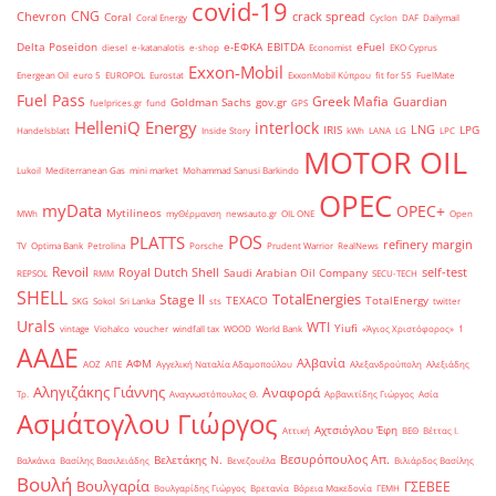
covid-19
CNG
Chevron
crack spread
Coral
Coral Energy
Cyclon
DAF
Dailymail
Delta Poseidon
e-ΕΦΚΑ
EBITDA
eFuel
diesel
e-katanalotis
e-shop
Economist
EKO Cyprus
Exxon-Mobil
Energean Oil
euro 5
EUROPOL
Eurostat
ExxonMobil Κύπρου
fit for 55
FuelMate
Fuel Pass
Greek Mafia
Guardian
Goldman Sachs
gov.gr
fuelprices.gr
fund
GPS
HelleniQ Energy
interlock
LNG
IRIS
LPG
Handelsblatt
Inside Story
kWh
LANA
LG
LPC
MOTOR OIL
Lukoil
Mediterranean Gas
mini market
Mohammad Sanusi Barkindo
OPEC
myData
OPEC+
Mytilineos
MWh
myΘέρμανση
newsauto.gr
OIL ONE
Open
POS
PLATTS
refinery margin
TV
Optima Bank
Petrolina
Porsche
Prudent Warrior
RealNews
Revoil
Royal Dutch Shell
self-test
Saudi Arabian Oil Company
REPSOL
RMM
SECU-TECH
SHELL
TotalEnergies
Stage II
TEXACO
TotalEnergy
SKG
Sokol
Sri Lanka
sts
twitter
Urals
WTI
Yiufi
vintage
Viohalco
voucher
windfall tax
WOOD
World Bank
«Άγιος Χριστόφορος»
΄1
ΑΑΔΕ
Αλβανία
ΑΦΜ
ΑΟΖ
ΑΠΕ
Αγγελική Ναταλία Αδαμοπούλου
Αλεξανδρούπολη
Αλεξιάδης
Αληγιζάκης Γιάννης
Αναφορά
Τρ.
Αναγνωστόπουλος Θ.
Αρβανιτίδης Γιώργος
Ασία
Ασμάτογλου Γιώργος
Αχτσιόγλου Έφη
Αττική
ΒΕΘ
Βέττας Ι.
Βεσυρόπουλος Απ.
Βελετάκης Ν.
Βαλκάνια
Βασίλης Βασιλειάδης
Βενεζουέλα
Βιλιάρδος Βασίλης
Βουλή
Βουλγαρία
ΓΣΕΒΕΕ
Βουλγαρίδης Γιώργος
Βρετανία
Βόρεια Μακεδονία
ΓΕΜΗ