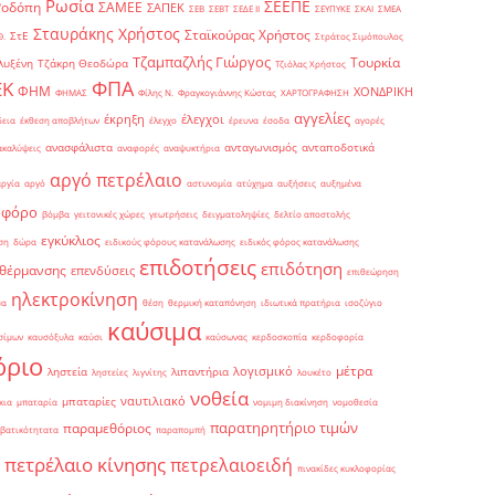
Ρωσία
ΣΕΕΠΕ
Ροδόπη
ΣΑΜΕΕ
ΣΑΠΕΚ
ΣΕΒ
ΣΕΒΤ
ΣΕΔΕ ΙΙ
ΣΕΥΠΥΚΕ
ΣΚΑΙ
ΣΜΕΑ
Σταυράκης Χρήστος
Σταϊκούρας Χρήστος
ΣτΕ
Θ.
Στράτος Σιμόπουλος
Τζαμπαζλής Γιώργος
Τουρκία
λυξένη
Τζάκρη Θεοδώρα
Τζιόλας Χρήστος
ΦΠΑ
ΕΚ
ΦΗΜ
ΧΟΝΔΡΙΚΗ
ΦΗΜΑΣ
Φίλης Ν.
Φραγκογιάννης Κώστας
ΧΑΡΤΟΓΡΑΦΗΣΗ
αγγελίες
έκρηξη
έλεγχοι
δεια
έκθεση αποβλήτων
έλεγχο
έρευνα
έσοδα
αγορές
ανασφάλιστα
ανταγωνισμός
ανταποδοτικά
ακαλύψεις
αναφορές
αναψυκτήρια
αργό πετρέλαιο
αργία
αργό
αστυνομία
ατύχημα
αυξήσεις
αυξημένα
οφόρο
βόμβα
γειτονικές χώρες
γεωτρήσεις
δειγματοληψίες
δελτίο αποστολής
εγκύκλιος
ση
δώρα
ειδικούς φόρους κατανάλωσης
ειδικός φόρος κατανάλωσης
επιδοτήσεις
επιδότηση
 θέρμανσης
επενδύσεις
επιθεώρηση
ηλεκτροκίνηση
μα
θέση
θερμική καταπόνηση
ιδιωτικά πρατήρια
ισοζύγιο
καύσιμα
σίμων
καυσόξυλα
καύσι
καύσωνας
κερδοσκοπία
κερδοφορία
όριο
μέτρα
λογισμικό
ληστεία
λιπαντήρια
ληστείες
λιγνίτης
λουκέτο
νοθεία
ναυτιλιακό
μπαταρίες
κια
μπαταρία
νομιμη διακίνηση
νομοθεσία
παρατηρητήριο τιμών
παραμεθόριος
βατικότητατα
παραπομπή
πετρέλαιο κίνησης
πετρελαιοειδή
πινακίδες κυκλοφορίας