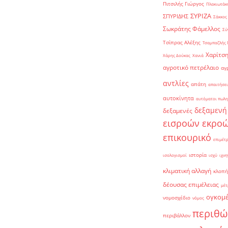
Πιτσιλής Γιώργος
Πλακιωτάκη
ΣΥΡΙΖΑ
ΣΠΥΡΙΔΗΣ
Σάκκος
Σωκράτης Φάμελλος
Σύ
Τσίπρας Αλέξης
Τσαμπαζλής 
Χαρίτση
Χάρης Δούκας
Χανιά
αγροτικό πετρέλαιο
αγ
αντλίες
απάτη
απαιτήσει
αυτοκίνητα
αυτόματοι πωλη
δεξαμενή
δεξαμενές
εισροών εκρο
επικουρικό
επιμέτ
ιστορία
ισολογισμοί
ισχύ
ιχνη
κλιματική αλλαγή
κλοπή
δέουσας επιμέλειας
μέτ
ογκομ
νομοσχέδιο
νόμος
περιθώ
περιβάλλον