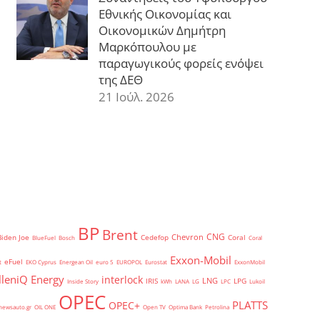
Εθνικής Οικονομίας και
Οικονομικών Δημήτρη
Μαρκόπουλου με
παραγωγικούς φορείς ενόψει
της ΔΕΘ
21 Ιούλ. 2026
BP
Brent
CNG
Chevron
Biden Joe
Cedefop
Coral
BlueFuel
Bosch
Coral
Exxon-Mobil
eFuel
t
EKO Cyprus
Energean Oil
euro 5
EUROPOL
Eurostat
ExxonMobil
lleniQ Energy
interlock
LNG
IRIS
LPG
Inside Story
kWh
LANA
LG
LPC
Lukoil
OPEC
PLATTS
OPEC+
newsauto.gr
OIL ONE
Open TV
Optima Bank
Petrolina