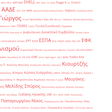
SHELL
Stage II
self-test
y
TEXACO
SECU-TECH
SKG
Sokol
Sri Lanka
sts
ΑΑΔΕ
Αλβανία
ΑΦΜ
1
ΑΟΖ
ΑΠΕ
Αγγελική Ναταλία Αδαμοπούλου
Αλεξανδρούπολη
Γιώργος
Αχτσιόγλου Έφη
Αττική
ΒΕΘ
Βέττας Ι.
Βαλκάνια
Βασίλης Βασιλειάδης
Γενική Συνέλευση
ΓΣΕΒΕΕ
Γερμανία
Μακεδονία
ΓΕΜΗ
Γαλλία
Διοικητικό Συμβούλιο
Διαβούλευση
ΥΛΙΣΤΗΡΙΑ
Δαγούμας Θ.
Δούκας Χάρης
ΕΦΚ
ΕΣΠΑ
ΕΡΤ
ΕΣΕΚ
Η ΑΝΤΑΓΩΝΙΣΜΟΥ
ΕΡΓΑΝΗ
ΕΣΥΔ
ΕΤΕΑΕΠ
ΕΤΕΚΑ
ΕΤΕπ
ΕΥΠ
νισμού
Ευρωπαϊκή Ένωση
Ευρωπαϊκό Κοινοβούλιο
Ευρώπη
ΗELLENiQ ENERGY
Ιταλία
ΙΟΒΕ
Ιράν
ΚΑΔ
Θράκη
Θωμαδάκης Μ.
ΙΝΕ-ΓΣΕΕ
Ικόνιο
Ιλχάν Αχμέτ
Ινδία
Κιουρτζής
ς Π.
Κατρίνης Μανώλης
Κεγκέρογλου Βασίλης
Κερατσίνι
Κώτσος Ευάγγελος
Κύπρος
σταντίνος
Λάτσης Σπ.
Λιανός Ι.
ΛΙΒΕΡΙΑ
Λέσβος
Μαυράκης
αμουλάκης Χ.
Μαρκόπουλος Δημήτρης
Μασαλής Γιώργος
Μελίδης Σπύρος
ρος
Μελισσανίδης Δημήτρης
Μερελής Κυριάκος
Ξυδάκης Ηρακλής
ΟΒΕ
ΝΑΞΟΣ
Νέα Μάκρη
ΟΓΑ
ΟΟΣΑ
ΟΦΑΕ
Οικονομικός
Παπαγεωργίου Νίκος
Παπαδοπούλου Έλλη
Παπαδημητρίου Μπ.
Πιερρακάκης Κυριάκος
εια Αττικής
Πετκίδης Βασίλης
Πετραλιάς Θάνος
Πιστωτικές κάρτες