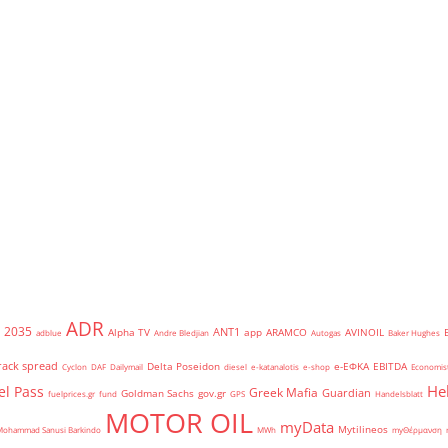
ADR
2035
ANT1
Alpha TV
app
ARAMCO
AVINOIL
adblue
Andre Bledjian
Autogas
Baker Hughes
rack spread
Delta Poseidon
e-ΕΦΚΑ
EBITDA
Cyclon
DAF
Dailymail
diesel
e-katanalotis
e-shop
Economis
He
el Pass
Greek Mafia
Guardian
Goldman Sachs
gov.gr
fuelprices.gr
fund
GPS
Handelsblatt
MOTOR OIL
myData
Mytilineos
Mohammad Sanusi Barkindo
MWh
myΘέρμανση