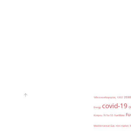
2030
'άδεια κυκλοφορίας
1202
covid-19
c
Energy
Fu
Κύπρου
fit for 55
FuelMate
Mediterranean Gas
mini market