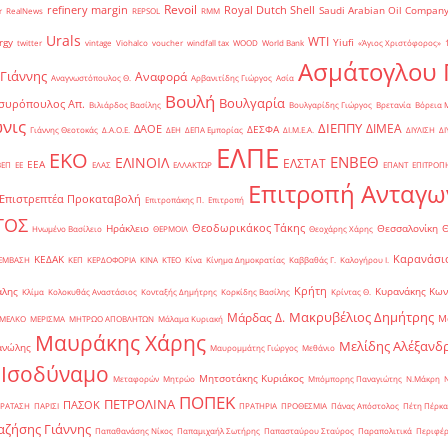
Revoil
refinery margin
Royal Dutch Shell
Saudi Arabian Oil Compan
r
RealNews
REPSOL
RMM
Urals
WTI
rgy
Yiufi
twitter
vintage
Viohalco
voucher
windfall tax
WOOD
World Bank
«Άγιος Χριστόφορος»
΄
Ασμάτογλου 
 Γιάννης
Αναφορά
Αναγνωστόπουλος Θ.
Αρβανιτίδης Γιώργος
Ασία
Βουλή
Βουλγαρία
συρόπουλος Απ.
Βιλιάρδος Βασίλης
Βουλγαρίδης Γιώργος
Βρετανία
Βόρεια 
νις
ΔΙΕΠΠΥ
ΔΙΜΕΑ
ΔΑΟΕ
ΔΕΣΦΑ
Γιάννης Θεοτοκάς
Δ.Α.Ο.Ε.
ΔΕΗ
ΔΕΠΑ Εμπορίας
ΔΙ.Μ.Ε.Α.
ΔΙΥΛΙΣΗ
ΔΙ
ΕΛΠΕ
ΕΚΟ
ΕΝΒΕΘ
ΕΛΙΝΟΙΛ
ΕΛΣΤΑΤ
ΕΕΑ
ΒΕΠ
ΕΕ
ΕΛΑΣ
ΕΛΛΑΚΤΩΡ
ΕΠΑΝΤ
ΕΠΙΤΡΟΠ
Επιτροπή Ανταγω
Επιστρεπτέα Προκαταβολή
Επιτροπάκης Π.
Επιτροπή
ΤΟΣ
Θεοδωρικάκος Τάκης
Ηράκλειο
Θεσσαλονίκη
Ηνωμένο Βασίλειο
ΘΕΡΜΟΙΛ
Θεοχάρης Χάρης
Καρανάσιο
ΚΕΔΑΚ
ΡΕΜΒΑΣΗ
ΚΕΠ
ΚΕΡΔΟΦΟΡΙΑ
ΚΙΝΑ
ΚΤΕΟ
Κίνα
Κίνημα Δημοκρατίας
Καββαθάς Γ.
Καλογήρου Ι.
Κρήτη
άλης
Κυρανάκης Κων
Κλίμα
Κολοκυθάς Αναστάσιος
Κονταξής Δημήτρης
Κορκίδης Βασίλης
Κρίντας Θ.
Μακρυβέλιος Δημήτρης
Μάρδας Δ.
Μ
ΜΕΛΚΟ
ΜΕΡΙΣΜΑ
ΜΗΤΡΩΟ ΑΠΟΒΛΗΤΩΝ
Μάλαμα Κυριακή
Μαυράκης Χάρης
Μελίδης Αλέξανδ
ανώλης
Μαυρομμάτης Γιώργος
Μεθάνιο
 Ισοδύναμο
Μητσοτάκης Κυριάκος
Μεταφορών
Μητρώο
Μπόμπορης Παναγιώτης
Ν.Μάκρη
ΠΟΠΕΚ
ΠΕΤΡΟΛΙΝΑ
ΠΑΣΟΚ
ΡΑΤΑΣΗ
ΠΑΡΙΣΙ
ΠΡΑΤΗΡΙΑ
ΠΡΟΘΕΣΜΙΑ
Πάνας Απόστολος
Πέτη Πέρκα
ζήσης Γιάννης
Παπαθανάσης Νίκος
Παπαμιχαήλ Σωτήρης
Παπασταύρου Σταύρος
Παραπολιτικά
Περιφέρ