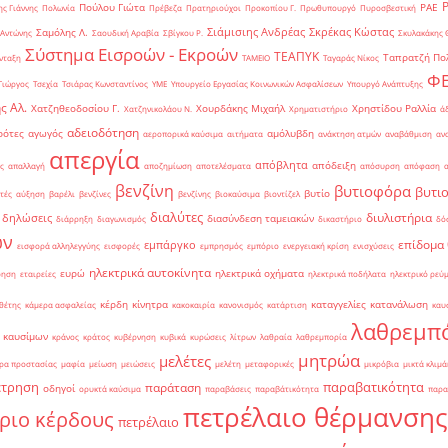
Πούλου Γιώτα
ΡΑΕ
ς Γιάννης
Πολωνία
Πρέβεζα
Πρατηριούχοι
Προκοπίου Γ.
Πρωθυπουργό
Πυροσβεστική
Σιάμισιης Ανδρέας
Σκρέκας Κώστας
Σαμόλης Λ.
 Αντώνης
Σαουδική Αραβία
Σβίγκου Ρ.
Σκυλακάκης 
Σύστημα Εισροών - Εκροών
ΤΕΑΠΥΚ
Ταπρατζή Πο
νταξη
ΤΑΜΕΙΟ
Ταγαράς Νίκος
Φ
Γιώργος
Τσεχία
Τσιάρας Κωνσταντίνος
ΥΜΕ
Υπουργείο Εργασίας Κοινωνικών Ασφαλίσεων
Υπουργό Ανάπτυξης
ς Αλ.
Χατζηθεοδοσίου Γ.
Χουρδάκης Μιχαήλ
Χρηστίδου Ραλλία
Χατζηνικολάου Ν.
Χρηματιστήριο
ά
αδειοδότηση
ρότες
αγωγός
αμόλυβδη
αεροπορικά καύσιμα
αιτήματα
ανάκτηση ατμών
αναβάθμιση
αν
απεργία
απόβλητα
απόδειξη
ς
απαλλαγή
αποζημίωση
αποτελέσματα
απόσυρση
απόφαση
βενζίνη
βυτιοφόρα
βυτι
βυτίο
τές
αύξηση
βαρέλι
βενζίνες
βενζίνης
βιοκαύσιμα
βιοντίζελ
διαλύτες
διυλιστήρια
δηλώσεις
διασύνδεση ταμειακών
διάρρηξη
διαγωνισμός
δικαστήριο
δό
ών
επίδομα
εμπάργκο
εισφορά αλληλεγγύης
εισφορές
εμπρησμός
εμπόριο
ενεργειακή κρίση
ενισχύσεις
ηλεκτρικά αυτοκίνητα
ευρώ
ηλεκτρικά οχήματα
ρηση
εταιρείες
ηλεκτρικά ποδήλατα
ηλεκτρικό ρεύ
κέρδη
κίνητρα
καταγγελίες
κατανάλωση
θέτης
κάμερα ασφαλείας
κακοκαιρία
κανονισμός
κατάρτιση
καυ
λαθρεμπ
 καυσίμων
κράνος
κράτος
κυβέρνηση
κυβικά
κυρώσεις
λίτρων
λαθραία
λαθρεμπορία
μητρώα
μελέτες
ρα προστασίας
μαφία
μείωση
μειώσεις
μελέτη
μεταφορικές
μικρόβια
μικτά κλιμά
έτρηση
παραβατικότητα
παράταση
οδηγοί
ορυκτά καύσιμα
παραβάσεις
παραβάτικότητα
παρα
πετρέλαιο θέρμανσης
ριο κέρδους
πετρέλαιο