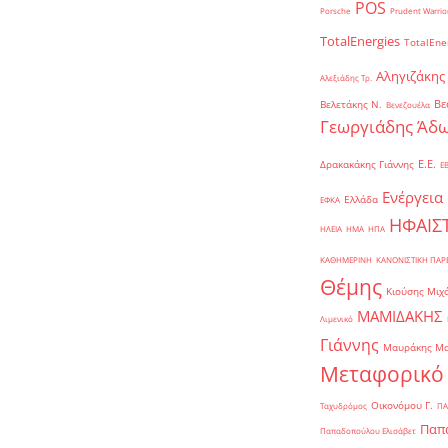
POS
Porsche
Prudent Warrio
TotalEnergies
TotalEne
Αληγιζάκης
Αλεξιάδης Τρ.
Βε
Βελετάκης Ν.
Βενεζουέλα
Γεωργιάδης Άδω
Ε.Ε.
Δρακακάκης Γιάννης
Ε
Ενέργεια
Ελλάδα
ΕΦΚΑ
ΗΦΑΙΣ
ΗΛΕΙΑ
ΗΜΑ
ΗΠΑ
ΚΑΘΗΜΕΡΙΝΗ
ΚΑΝΟΝΙΣΤΙΚΗ ΠΑ
Θέμης
Κιούσης Μιχ
ΜΑΜΙΔΑΚΗΣ
Λιμενικό
Γιάννης
Μαυράκης Μ
Μεταφορικό
Οικονόμου Γ.
Ταχυδρόμος
ΠΑ
Παπα
Παπαδοπούλου Ελισάβετ