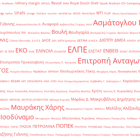
Revoil
refinery margin
Royal Dutch Shell
Saudi Arabian Oil Compan
r
RealNews
REPSOL
RMM
Urals
WTI
rgy
Yiufi
twitter
vintage
Viohalco
voucher
windfall tax
WOOD
World Bank
«Άγιος Χριστόφορος»
΄
Ασμάτογλου 
 Γιάννης
Αναφορά
Αναγνωστόπουλος Θ.
Αρβανιτίδης Γιώργος
Ασία
Βουλή
Βουλγαρία
συρόπουλος Απ.
Βιλιάρδος Βασίλης
Βουλγαρίδης Γιώργος
Βρετανία
Βόρεια 
νις
ΔΙΕΠΠΥ
ΔΙΜΕΑ
ΔΑΟΕ
ΔΕΣΦΑ
Γιάννης Θεοτοκάς
Δ.Α.Ο.Ε.
ΔΕΗ
ΔΕΠΑ Εμπορίας
ΔΙ.Μ.Ε.Α.
ΔΙΥΛΙΣΗ
ΔΙ
ΕΛΠΕ
ΕΚΟ
ΕΝΒΕΘ
ΕΛΙΝΟΙΛ
ΕΛΣΤΑΤ
ΕΕΑ
ΒΕΠ
ΕΕ
ΕΛΑΣ
ΕΛΛΑΚΤΩΡ
ΕΠΑΝΤ
ΕΠΙΤΡΟΠ
Επιτροπή Ανταγω
Επιστρεπτέα Προκαταβολή
Επιτροπάκης Π.
Επιτροπή
ΤΟΣ
Θεοδωρικάκος Τάκης
Ηράκλειο
Θεσσαλονίκη
Ηνωμένο Βασίλειο
ΘΕΡΜΟΙΛ
Θεοχάρης Χάρης
Καρανάσιο
ΚΕΔΑΚ
ΡΕΜΒΑΣΗ
ΚΕΠ
ΚΕΡΔΟΦΟΡΙΑ
ΚΙΝΑ
ΚΤΕΟ
Κίνα
Κίνημα Δημοκρατίας
Καββαθάς Γ.
Καλογήρου Ι.
Κρήτη
άλης
Κυρανάκης Κων
Κλίμα
Κολοκυθάς Αναστάσιος
Κονταξής Δημήτρης
Κορκίδης Βασίλης
Κρίντας Θ.
Μακρυβέλιος Δημήτρης
Μάρδας Δ.
Μ
ΜΕΛΚΟ
ΜΕΡΙΣΜΑ
ΜΗΤΡΩΟ ΑΠΟΒΛΗΤΩΝ
Μάλαμα Κυριακή
Μαυράκης Χάρης
Μελίδης Αλέξανδ
ανώλης
Μαυρομμάτης Γιώργος
Μεθάνιο
 Ισοδύναμο
Μητσοτάκης Κυριάκος
Μεταφορών
Μητρώο
Μπόμπορης Παναγιώτης
Ν.Μάκρη
ΠΟΠΕΚ
ΠΕΤΡΟΛΙΝΑ
ΠΑΣΟΚ
ΡΑΤΑΣΗ
ΠΑΡΙΣΙ
ΠΡΑΤΗΡΙΑ
ΠΡΟΘΕΣΜΙΑ
Πάνας Απόστολος
Πέτη Πέρκα
ζήσης Γιάννης
Παπαθανάσης Νίκος
Παπαμιχαήλ Σωτήρης
Παπασταύρου Σταύρος
Παραπολιτικά
Περιφέρ