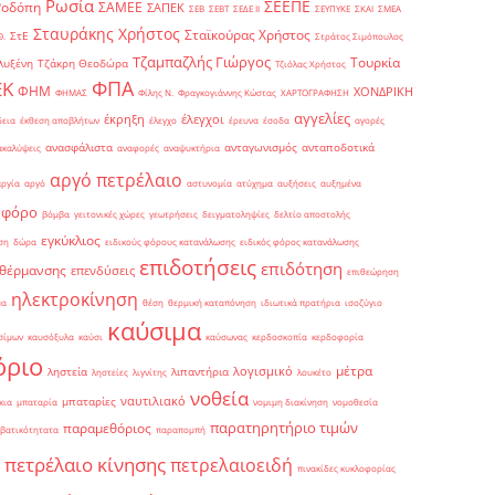
Ρωσία
ΣΕΕΠΕ
Ροδόπη
ΣΑΜΕΕ
ΣΑΠΕΚ
ΣΕΒ
ΣΕΒΤ
ΣΕΔΕ ΙΙ
ΣΕΥΠΥΚΕ
ΣΚΑΙ
ΣΜΕΑ
Σταυράκης Χρήστος
Σταϊκούρας Χρήστος
ΣτΕ
Θ.
Στράτος Σιμόπουλος
Τζαμπαζλής Γιώργος
Τουρκία
λυξένη
Τζάκρη Θεοδώρα
Τζιόλας Χρήστος
ΦΠΑ
ΕΚ
ΦΗΜ
ΧΟΝΔΡΙΚΗ
ΦΗΜΑΣ
Φίλης Ν.
Φραγκογιάννης Κώστας
ΧΑΡΤΟΓΡΑΦΗΣΗ
αγγελίες
έκρηξη
έλεγχοι
δεια
έκθεση αποβλήτων
έλεγχο
έρευνα
έσοδα
αγορές
ανασφάλιστα
ανταγωνισμός
ανταποδοτικά
ακαλύψεις
αναφορές
αναψυκτήρια
αργό πετρέλαιο
αργία
αργό
αστυνομία
ατύχημα
αυξήσεις
αυξημένα
οφόρο
βόμβα
γειτονικές χώρες
γεωτρήσεις
δειγματοληψίες
δελτίο αποστολής
εγκύκλιος
ση
δώρα
ειδικούς φόρους κατανάλωσης
ειδικός φόρος κατανάλωσης
επιδοτήσεις
επιδότηση
 θέρμανσης
επενδύσεις
επιθεώρηση
ηλεκτροκίνηση
μα
θέση
θερμική καταπόνηση
ιδιωτικά πρατήρια
ισοζύγιο
καύσιμα
σίμων
καυσόξυλα
καύσι
καύσωνας
κερδοσκοπία
κερδοφορία
όριο
μέτρα
λογισμικό
ληστεία
λιπαντήρια
ληστείες
λιγνίτης
λουκέτο
νοθεία
ναυτιλιακό
μπαταρίες
κια
μπαταρία
νομιμη διακίνηση
νομοθεσία
παρατηρητήριο τιμών
παραμεθόριος
βατικότητατα
παραπομπή
πετρέλαιο κίνησης
πετρελαιοειδή
πινακίδες κυκλοφορίας