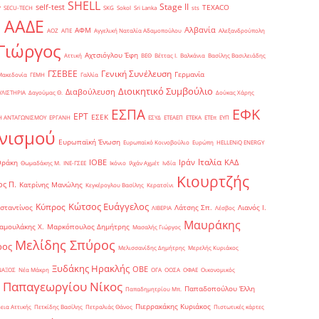
SHELL
Stage II
self-test
y
TEXACO
SECU-TECH
SKG
Sokol
Sri Lanka
sts
ΑΑΔΕ
Αλβανία
ΑΦΜ
1
ΑΟΖ
ΑΠΕ
Αγγελική Ναταλία Αδαμοπούλου
Αλεξανδρούπολη
Γιώργος
Αχτσιόγλου Έφη
Αττική
ΒΕΘ
Βέττας Ι.
Βαλκάνια
Βασίλης Βασιλειάδης
Γενική Συνέλευση
ΓΣΕΒΕΕ
Γερμανία
Μακεδονία
ΓΕΜΗ
Γαλλία
Διοικητικό Συμβούλιο
Διαβούλευση
ΥΛΙΣΤΗΡΙΑ
Δαγούμας Θ.
Δούκας Χάρης
ΕΦΚ
ΕΣΠΑ
ΕΡΤ
ΕΣΕΚ
Η ΑΝΤΑΓΩΝΙΣΜΟΥ
ΕΡΓΑΝΗ
ΕΣΥΔ
ΕΤΕΑΕΠ
ΕΤΕΚΑ
ΕΤΕπ
ΕΥΠ
νισμού
Ευρωπαϊκή Ένωση
Ευρωπαϊκό Κοινοβούλιο
Ευρώπη
ΗELLENiQ ENERGY
Ιταλία
ΙΟΒΕ
Ιράν
ΚΑΔ
Θράκη
Θωμαδάκης Μ.
ΙΝΕ-ΓΣΕΕ
Ικόνιο
Ιλχάν Αχμέτ
Ινδία
Κιουρτζής
ς Π.
Κατρίνης Μανώλης
Κεγκέρογλου Βασίλης
Κερατσίνι
Κώτσος Ευάγγελος
Κύπρος
σταντίνος
Λάτσης Σπ.
Λιανός Ι.
ΛΙΒΕΡΙΑ
Λέσβος
Μαυράκης
αμουλάκης Χ.
Μαρκόπουλος Δημήτρης
Μασαλής Γιώργος
Μελίδης Σπύρος
ρος
Μελισσανίδης Δημήτρης
Μερελής Κυριάκος
Ξυδάκης Ηρακλής
ΟΒΕ
ΝΑΞΟΣ
Νέα Μάκρη
ΟΓΑ
ΟΟΣΑ
ΟΦΑΕ
Οικονομικός
Παπαγεωργίου Νίκος
Παπαδοπούλου Έλλη
Παπαδημητρίου Μπ.
Πιερρακάκης Κυριάκος
εια Αττικής
Πετκίδης Βασίλης
Πετραλιάς Θάνος
Πιστωτικές κάρτες