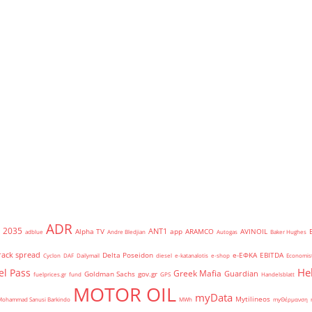
ADR
2035
ANT1
Alpha TV
app
ARAMCO
AVINOIL
adblue
Andre Bledjian
Autogas
Baker Hughes
rack spread
Delta Poseidon
e-ΕΦΚΑ
EBITDA
Cyclon
DAF
Dailymail
diesel
e-katanalotis
e-shop
Economis
He
el Pass
Greek Mafia
Guardian
Goldman Sachs
gov.gr
fuelprices.gr
fund
GPS
Handelsblatt
MOTOR OIL
myData
Mytilineos
Mohammad Sanusi Barkindo
MWh
myΘέρμανση