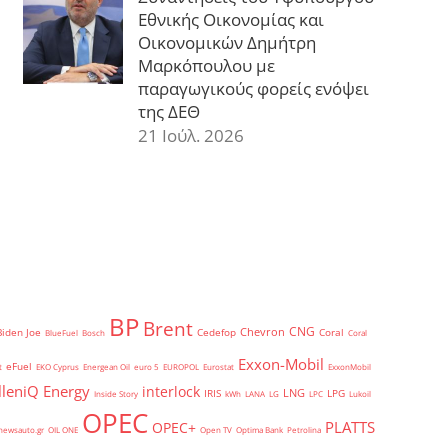
Εθνικής Οικονομίας και
Οικονομικών Δημήτρη
Μαρκόπουλου με
παραγωγικούς φορείς ενόψει
της ΔΕΘ
21 Ιούλ. 2026
BP
Brent
CNG
Chevron
Biden Joe
Cedefop
Coral
BlueFuel
Bosch
Coral
Exxon-Mobil
eFuel
t
EKO Cyprus
Energean Oil
euro 5
EUROPOL
Eurostat
ExxonMobil
lleniQ Energy
interlock
LNG
IRIS
LPG
Inside Story
kWh
LANA
LG
LPC
Lukoil
OPEC
PLATTS
OPEC+
newsauto.gr
OIL ONE
Open TV
Optima Bank
Petrolina