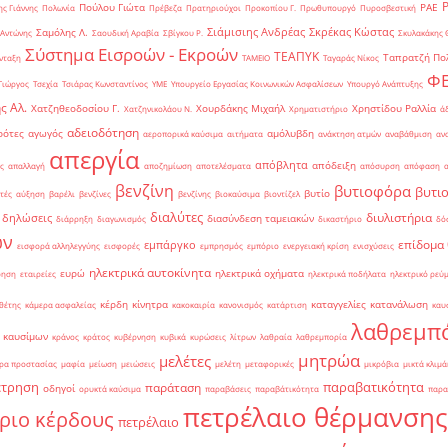
Πούλου Γιώτα
ΡΑΕ
ς Γιάννης
Πολωνία
Πρέβεζα
Πρατηριούχοι
Προκοπίου Γ.
Πρωθυπουργό
Πυροσβεστική
Σιάμισιης Ανδρέας
Σκρέκας Κώστας
Σαμόλης Λ.
 Αντώνης
Σαουδική Αραβία
Σβίγκου Ρ.
Σκυλακάκης 
Σύστημα Εισροών - Εκροών
ΤΕΑΠΥΚ
Ταπρατζή Πο
νταξη
ΤΑΜΕΙΟ
Ταγαράς Νίκος
Φ
Γιώργος
Τσεχία
Τσιάρας Κωνσταντίνος
ΥΜΕ
Υπουργείο Εργασίας Κοινωνικών Ασφαλίσεων
Υπουργό Ανάπτυξης
ς Αλ.
Χατζηθεοδοσίου Γ.
Χουρδάκης Μιχαήλ
Χρηστίδου Ραλλία
Χατζηνικολάου Ν.
Χρηματιστήριο
ά
αδειοδότηση
ρότες
αγωγός
αμόλυβδη
αεροπορικά καύσιμα
αιτήματα
ανάκτηση ατμών
αναβάθμιση
αν
απεργία
απόβλητα
απόδειξη
ς
απαλλαγή
αποζημίωση
αποτελέσματα
απόσυρση
απόφαση
βενζίνη
βυτιοφόρα
βυτι
βυτίο
τές
αύξηση
βαρέλι
βενζίνες
βενζίνης
βιοκαύσιμα
βιοντίζελ
διαλύτες
διυλιστήρια
δηλώσεις
διασύνδεση ταμειακών
διάρρηξη
διαγωνισμός
δικαστήριο
δό
ών
επίδομα
εμπάργκο
εισφορά αλληλεγγύης
εισφορές
εμπρησμός
εμπόριο
ενεργειακή κρίση
ενισχύσεις
ηλεκτρικά αυτοκίνητα
ευρώ
ηλεκτρικά οχήματα
ρηση
εταιρείες
ηλεκτρικά ποδήλατα
ηλεκτρικό ρεύ
κέρδη
κίνητρα
καταγγελίες
κατανάλωση
θέτης
κάμερα ασφαλείας
κακοκαιρία
κανονισμός
κατάρτιση
καυ
λαθρεμπ
 καυσίμων
κράνος
κράτος
κυβέρνηση
κυβικά
κυρώσεις
λίτρων
λαθραία
λαθρεμπορία
μητρώα
μελέτες
ρα προστασίας
μαφία
μείωση
μειώσεις
μελέτη
μεταφορικές
μικρόβια
μικτά κλιμά
έτρηση
παραβατικότητα
παράταση
οδηγοί
ορυκτά καύσιμα
παραβάσεις
παραβάτικότητα
παρα
πετρέλαιο θέρμανσης
ριο κέρδους
πετρέλαιο