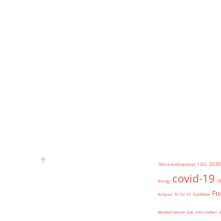
2030
'άδεια κυκλοφορίας
1202
covid-19
c
Energy
Fu
Κύπρου
fit for 55
FuelMate
Mediterranean Gas
mini market