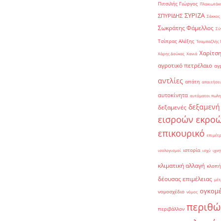
Πιτσιλής Γιώργος
Πλακιωτάκη
ΣΥΡΙΖΑ
ΣΠΥΡΙΔΗΣ
Σάκκος
Σωκράτης Φάμελλος
Σύ
Τσίπρας Αλέξης
Τσαμπαζλής 
Χαρίτση
Χάρης Δούκας
Χανιά
αγροτικό πετρέλαιο
αγ
αντλίες
απάτη
απαιτήσει
αυτοκίνητα
αυτόματοι πωλη
δεξαμενή
δεξαμενές
εισροών εκρο
επικουρικό
επιμέτ
ιστορία
ισολογισμοί
ισχύ
ιχνη
κλιματική αλλαγή
κλοπή
δέουσας επιμέλειας
μέτ
ογκομ
νομοσχέδιο
νόμος
περιθώ
περιβάλλον