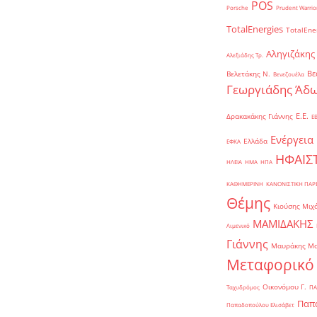
POS
Porsche
Prudent Warrio
TotalEnergies
TotalEne
Αληγιζάκης
Αλεξιάδης Τρ.
Βε
Βελετάκης Ν.
Βενεζουέλα
Γεωργιάδης Άδω
Ε.Ε.
Δρακακάκης Γιάννης
Ε
Ενέργεια
Ελλάδα
ΕΦΚΑ
ΗΦΑΙΣ
ΗΛΕΙΑ
ΗΜΑ
ΗΠΑ
ΚΑΘΗΜΕΡΙΝΗ
ΚΑΝΟΝΙΣΤΙΚΗ ΠΑ
Θέμης
Κιούσης Μιχ
ΜΑΜΙΔΑΚΗΣ
Λιμενικό
Γιάννης
Μαυράκης Μ
Μεταφορικό
Οικονόμου Γ.
Ταχυδρόμος
ΠΑ
Παπα
Παπαδοπούλου Ελισάβετ