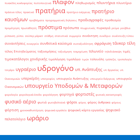
πλαφόν
πλυντήρια
πληθωρισμός
πλυντήριο
πινακίδες κυκλοφορίας
πιστοποιητικά
πρατήρια
πρατήριο
πράσινο τέλος
πρακτικό
πρατήριο ενέργειας
καυσίμων
προδιαγραφές
προθεσμία
προβλήματα
προγραμματικές δηλώσεις
πρόστιμα
πρόσωπα
πυρκαγιά
προμέτρηση
πρωταθλητές
πτωχευτικός
ρεύμα
ρούβλια
συνάντηση
ρύπανση
ρύποι
σούπερ μάρκετ
στάθμη
στατιστικά
συμμορία
συνέδριο
συνέντευξη τύπου
τάνκερ
τέλη
σφράγιση
συναντήσεις
συνθετικά καύσιμα
συνεργεία
συνταξιοδότηση
τελωνείο
τέλος Επιτηδεύματος
ταξινομήσεις
τιμές
ταξινόμηση
τεκμηρίωση
τηλεδιάσκεψη
τιμοκατάλογοι χονδρικής
τιμολόγηση
τιμολόγιο
τολουόλη
τιμών
τράπεζες
τροπολογία
υδρογόνο
υγραέριο
υπ. Ανάπτυξης
τσιγάρο
υπ. Εργασίας
υπ.
υπερκέρδη
υπουργείο Ανάπτυξης
υπουργείο
Οικονομικών
υποτροφίες
υπουργείο Ενέργειας
υπουργείο Υποδομών & Μεταφορών
Οικονομικών
φορτιστές
φορτηγά
φορολογία
φορολογικά έσοδα
φορολόγηση
φυσικές καταστροφές
φυσικό αέριο
φόροι
φωτιά
φόρος άνθρακα
φωτοβολταϊκά
φόρος
φόρους
φόρτιση
ψηφιακό
ψηφιακή κάρτα εργασίας
χρονοκαθυστέρηση
ψηφιακά εργαλεία
ωράριο
πελατολόγιο