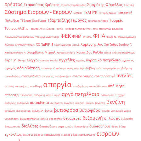
Χρήστος
Σταϊκούρας Χρήστος
Σωκράτης Φάμελλος
Στράτος Σιμόπουλος
Σύνταξη
Σύστημα Εισροών - Εκροών
ΤΕΑΠΥΚ
Ταπρατζή
ΤΑΜΕΙΟ
Ταγαράς Νίκος
Τζαμπαζλής Γιώργος
Τουρκία
Πολυξένη
Τζάκρη Θεοδώρα
Τζιόλας Χρήστος
Τσίπρας Αλέξης
Τσαμπαζλής Γιώργος
Τσεχία
Τσιάρας Κωνσταντίνος
ΥΜΕ
Υπουργείο Εργασίας
ΦΠΑ
ΦΕΚ
ΦΗΜ
Κοινωνικών Ασφαλίσεων
Υπουργό Ανάπτυξης
ΦΗΜΑΣ
Φίλης Ν.
Φραγκογιάννης
Χαρίτσης Αλ.
ΧΟΝΔΡΙΚΗ
Χατζηθεοδοσίου Γ.
Κώστας
ΧΑΡΤΟΓΡΑΦΗΣΗ
Χάρης Δούκας
Χανιά
Χουρδάκης Μιχαήλ
Χρηστίδου Ραλλία
Χατζηνικολάου Ν.
Χρηματιστήριο
άδεια
έκθεση αποβλήτων
αγγελίες
αγροτικό πετρέλαιο
έκρηξη
έλεγχοι
αγρότες
έλεγχο
έρευνα
έσοδα
αγορές
αδειοδότηση
αγωγός
αμόλυβδη
αεροπορικά καύσιμα
αιτήματα
ανάκτηση ατμών
αναβάθμιση
αντλίες
ανασφάλιστα
ανταγωνισμός
ανταποδοτικά
ανακαλύψεις
αναφορές
αναψυκτήρια
απεργία
απόβλητα
απάτη
απαιτήσεις
απαλλαγή
αποζημίωση
αποτελέσματα
αργό πετρέλαιο
απόδειξη
απόσυρση
απόφαση
αργία
αργό
αστυνομία
ατύχημα
βενζίνη
αυτοκίνητα
αυξήσεις
αυξημένα
αυτόματοι πωλητές
αύξηση
βαρέλι
βενζίνες
βυτιοφόρα
βυτιοφόρο
βυτίο
βενζίνης
βιοκαύσιμα
βιοντίζελ
βόμβα
γειτονικές χώρες
δεξαμενή
δεξαμενές
δηλώσεις
γεωτρήσεις
δειγματοληψίες
δελτίο αποστολής
διάρρηξη
διαλύτες
διυλιστήρια
διασύνδεση ταμειακών
διαγωνισμός
δικαστήριο
δόση
δώρα
εισροών
εγκύκλιος
ειδικούς φόρους κατανάλωσης
ειδικός φόρος κατανάλωσης