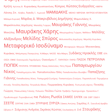
Κώτσος Ευάγγελος
Κύπρος
Κρήτη
Κυρανάκης Κωνσταντίνος
Κρίντας Θ.
ΛΙΒΕΡΙΑ
ΜΑΜΙΔΑΚΗΣ
Λάτσης Σπ.
Λιανός Ι.
Λέσβος
Λιμενικό
ΜΕΛΚΟ
ΜΕΡΙΣΜΑ
ΜΗΤΡΩΟ ΑΠΟΒΛΗΤΩΝ
Μακρυβέλιος Δημήτρης
Μάρδας Δ.
Μαμουλάκης Χ.
Μάλαμα Κυριακή
Μαυράκης Γιάννης
Μαρκόπουλος Δημήτρης
Μαυράκης
Μασαλής Γιώργος
Μαυράκης Χάρης
Μελίδης
Μανώλης
Μαυρομμάτης Γιώργος
Μεθάνιο
Μελίδης Σπύρος
Αλέξανδρος
Μελισσανίδης Δημήτρης
Μερελής Κυριάκος
Μεταφορικό Ισοδύναμο
Μητσοτάκης
Μεταφορών
Μητρώο
Ξυδάκης Ηρακλής
ΟΒΕ
Κυριάκος
Μπόμπορης Παναγιώτης
Ν.Μάκρη
ΝΑΞΟΣ
Νέα Μάκρη
ΟΓΑ
ΠΕΤΡΟΛΙΝΑ
ΠΑΣΟΚ
Οικονόμου Γ.
ΟΟΣΑ
ΟΦΑΕ
Οικονομικός Ταχυδρόμος
ΠΑΡΑΤΑΣΗ
ΠΑΡΙΣΙ
ΠΟΠΕΚ
Παπαγεωργίου
ΠΡΑΤΗΡΙΑ
ΠΡΟΘΕΣΜΙΑ
Πάνας Απόστολος
Πέτη Πέρκα
Νίκος
Παπαζήσης
Παπαδοπούλου Έλλη
Παπαδημητρίου Μπ.
Παπαδοπούλου Ελισάβετ
Γιάννης
Παπαθανάσης Νίκος
Παπαμιχαήλ Σωτήρης
Παπασταύρου Σταύρος
Παραπολιτικά
Περιφέρεια
Πιερρακάκης Κυριάκος
Πιτσιλής
Αττικής
Πετκίδης Βασίλης
Πετραλιάς Θάνος
Πιστωτικές κάρτες
Γιώργος
Πούλου Γιώτα
Πλακιωτάκης Γιάννης
Πολωνία
Πρέβεζα
Πρατηριούχοι
Προκοπίου Γ.
Ρωσία
Ροδόπη
ΣΑΜΕΕ
ΣΑΠΕΚ
ΡΑΕ
Πρωθυπουργό
Πυροσβεστική
ΣΕΒ
ΣΕΒΤ
ΣΕΔΕ ΙΙ
ΣΕΕΠΕ
ΣΥΡΙΖΑ
ΣΠΥΡΙΔΗΣ
Σαμόλης Λ.
ΣΕΥΠΥΚΕ
ΣΚΑΙ
ΣΜΕΑ
Σάκκος Αντώνης
Σαουδική Αραβία
Σταυράκης
Σιάμισιης Ανδρέας
Σκρέκας Κώστας
ΣτΕ
Σβίγκου Ρ.
Σκυλακάκης Θ.