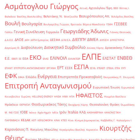
Ασμάτογλου Γιώργος
Αχτσιόγλου Έφη
Αττική
ΒΕΘ
Βέττας Ι.
Βεσυρόπουλος Απ.
Βελετάκης Ν.
Βαλκάνια
Βασίλης Βασιλειάδης
Βενεζουέλα
Βιλιάρδος Βασίλης
Βουλή
Βουλγαρία
ΓΣΕΒΕΕ
Βουλγαρίδης Γιώργος
Βρετανία
Βόρεια Μακεδονία
ΓΕΜΗ
Γεωργιάδης Άδωνις
Γενική Συνέλευση
Γερμανία
Γαλλία
Γιάννης Θεοτοκάς
ΔΙΕΠΠΥ
ΔΙΜΕΑ
ΔΑΟΕ
ΔΕΣΦΑ
Δ.Α.Ο.Ε.
ΔΕΗ
ΔΕΠΑ Εμπορίας
ΔΙ.Μ.Ε.Α.
ΔΙΥΛΙΣΗ
ΔΙΥΛΙΣΤΗΡΙΑ
Διοικητικό Συμβούλιο
Διαβούλευση
Δρακακάκης Γιάννης
Δαγούμας Θ.
Δούκας Χάρης
ΕΛΠΕ
ΕΚΟ
ΕΝΒΕΘ
ΕΛΙΝΟΙΛ
ΕΛΣΤΑΤ
Ε.Ε.
ΕΕΑ
ΕΒΕΠ
ΕΕ
ΕΛΑΣ
ΕΛΛΑΚΤΩΡ
ΕΣΠΑ
ΕΡΤ
ΕΣΕΚ
ΕΠΑΝΤ
ΕΠΙΤΡΟΠΗ ΑΝΤΑΓΩΝΙΣΜΟΥ
ΕΡΓΑΝΗ
ΕΣΥΔ
ΕΤΕΑΕΠ
ΕΤΕΚΑ
ΕΤΕπ
ΕΥΠ
ΕΦΚ
Ενέργεια
Επιστρεπτέα Προκαταβολή
Ελλάδα
ΕΦΚΑ
Επιτροπάκης Π.
Επιτροπή
Επιτροπή Ανταγωνισμού
Ευρωπαϊκή Ένωση
Ευρωπαϊκό
ΗΦΑΙΣΤΟΣ
Κοινοβούλιο
Ευρώπη
ΗELLENiQ ENERGY
ΗΛΕΙΑ
ΗΜΑ
ΗΠΑ
Ηνωμένο Βασίλειο
Θεοδωρικάκος Τάκης
Ηράκλειο
Θεσσαλονίκη
Θράκη
ΘΕΡΜΟΙΛ
Θεοχάρης Χάρης
Θωμαδάκης
Ιταλία
ΙΟΒΕ
Ιράν
ΚΑΔ
Μ.
ΙΝΕ-ΓΣΕΕ
Ικόνιο
Ιλχάν Αχμέτ
Ινδία
ΚΑΘΗΜΕΡΙΝΗ
ΚΑΝΟΝΙΣΤΙΚΗ
ΚΕΔΑΚ
ΠΑΡΕΜΒΑΣΗ
ΚΕΠ
ΚΕΡΔΟΦΟΡΙΑ
ΚΙΝΑ
ΚΤΕΟ
Κίνα
Κίνημα Δημοκρατίας
Καββαθάς Γ.
Καλογήρου Ι.
Κιουρτζής
Καρανάσιος Π.
Κατρίνης Μανώλης
Κεγκέρογλου Βασίλης
Κερατσίνι
Θέμης
Κιούσης Μιχάλης
Κλίμα
Κολοκυθάς Αναστάσιος
Κονταξής Δημήτρης
Κορκίδης Βασίλης