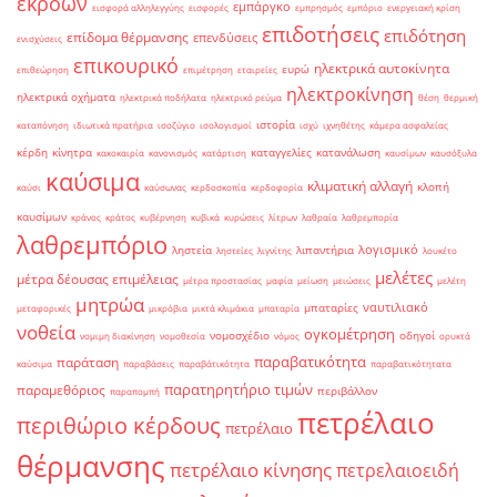
εκροών
εμπάργκο
εισφορά αλληλεγγύης
εισφορές
εμπρησμός
εμπόριο
ενεργειακή κρίση
επιδοτήσεις
επιδότηση
επίδομα θέρμανσης
επενδύσεις
ενισχύσεις
επικουρικό
ηλεκτρικά αυτοκίνητα
ευρώ
επιθεώρηση
επιμέτρηση
εταιρείες
ηλεκτροκίνηση
ηλεκτρικά οχήματα
ηλεκτρικά ποδήλατα
ηλεκτρικό ρεύμα
θέση
θερμική
ιστορία
καταπόνηση
ιδιωτικά πρατήρια
ισοζύγιο
ισολογισμοί
ισχύ
ιχνηθέτης
κάμερα ασφαλείας
κέρδη
κίνητρα
καταγγελίες
κατανάλωση
κακοκαιρία
κανονισμός
κατάρτιση
καυσίμων
καυσόξυλα
καύσιμα
κλιματική αλλαγή
κλοπή
καύσι
καύσωνας
κερδοσκοπία
κερδοφορία
καυσίμων
κράνος
κράτος
κυβέρνηση
κυβικά
κυρώσεις
λίτρων
λαθραία
λαθρεμπορία
λαθρεμπόριο
λογισμικό
ληστεία
λιπαντήρια
ληστείες
λιγνίτης
λουκέτο
μελέτες
μέτρα δέουσας επιμέλειας
μέτρα προστασίας
μαφία
μείωση
μειώσεις
μελέτη
μητρώα
ναυτιλιακό
μπαταρίες
μεταφορικές
μικρόβια
μικτά κλιμάκια
μπαταρία
νοθεία
ογκομέτρηση
νομοσχέδιο
οδηγοί
νομιμη διακίνηση
νομοθεσία
νόμος
ορυκτά
παραβατικότητα
παράταση
καύσιμα
παραβάσεις
παραβάτικότητα
παραβατικότητατα
παρατηρητήριο τιμών
παραμεθόριος
περιβάλλον
παραπομπή
πετρέλαιο
περιθώριο κέρδους
πετρέλαιο
θέρμανσης
πετρέλαιο κίνησης
πετρελαιοειδή