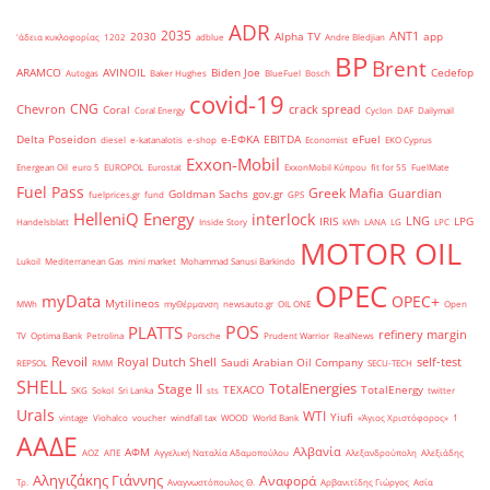
ADR
2035
ANT1
2030
Alpha TV
app
'άδεια κυκλοφορίας
1202
adblue
Andre Bledjian
BP
Brent
ARAMCO
AVINOIL
Biden Joe
Cedefop
Autogas
Baker Hughes
BlueFuel
Bosch
covid-19
CNG
Chevron
crack spread
Coral
Coral Energy
Cyclon
DAF
Dailymail
Delta Poseidon
e-ΕΦΚΑ
EBITDA
eFuel
diesel
e-katanalotis
e-shop
Economist
EKO Cyprus
Exxon-Mobil
Energean Oil
euro 5
EUROPOL
Eurostat
ExxonMobil Κύπρου
fit for 55
FuelMate
Fuel Pass
Greek Mafia
Guardian
Goldman Sachs
gov.gr
fuelprices.gr
fund
GPS
HelleniQ Energy
interlock
LNG
IRIS
LPG
Handelsblatt
Inside Story
kWh
LANA
LG
LPC
MOTOR OIL
Lukoil
Mediterranean Gas
mini market
Mohammad Sanusi Barkindo
OPEC
myData
OPEC+
Mytilineos
MWh
myΘέρμανση
newsauto.gr
OIL ONE
Open
POS
PLATTS
refinery margin
TV
Optima Bank
Petrolina
Porsche
Prudent Warrior
RealNews
Revoil
Royal Dutch Shell
self-test
Saudi Arabian Oil Company
REPSOL
RMM
SECU-TECH
SHELL
TotalEnergies
Stage II
TEXACO
TotalEnergy
SKG
Sokol
Sri Lanka
sts
twitter
Urals
WTI
Yiufi
vintage
Viohalco
voucher
windfall tax
WOOD
World Bank
«Άγιος Χριστόφορος»
΄1
ΑΑΔΕ
Αλβανία
ΑΦΜ
ΑΟΖ
ΑΠΕ
Αγγελική Ναταλία Αδαμοπούλου
Αλεξανδρούπολη
Αλεξιάδης
Αληγιζάκης Γιάννης
Αναφορά
Τρ.
Αναγνωστόπουλος Θ.
Αρβανιτίδης Γιώργος
Ασία