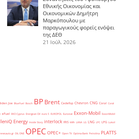
Εθνικής Οικονομίας και
Οικονομικών Δημήτρη
Μαρκόπουλου με
παραγωγικούς φορείς ενόψει
της ΔΕΘ
21 Ιούλ. 2026
BP
Brent
CNG
Chevron
Biden Joe
Cedefop
Coral
BlueFuel
Bosch
Coral
Exxon-Mobil
eFuel
t
EKO Cyprus
Energean Oil
euro 5
EUROPOL
Eurostat
ExxonMobil
lleniQ Energy
interlock
LNG
IRIS
LPG
Inside Story
kWh
LANA
LG
LPC
Lukoil
OPEC
PLATTS
OPEC+
newsauto.gr
OIL ONE
Open TV
Optima Bank
Petrolina