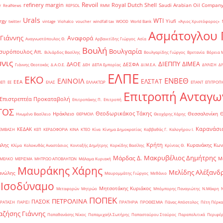
Revoil
refinery margin
Royal Dutch Shell
Saudi Arabian Oil Compan
r
RealNews
REPSOL
RMM
Urals
WTI
rgy
Yiufi
twitter
vintage
Viohalco
voucher
windfall tax
WOOD
World Bank
«Άγιος Χριστόφορος»
΄
Ασμάτογλου 
 Γιάννης
Αναφορά
Αναγνωστόπουλος Θ.
Αρβανιτίδης Γιώργος
Ασία
Βουλή
Βουλγαρία
συρόπουλος Απ.
Βιλιάρδος Βασίλης
Βουλγαρίδης Γιώργος
Βρετανία
Βόρεια 
νις
ΔΙΕΠΠΥ
ΔΙΜΕΑ
ΔΑΟΕ
ΔΕΣΦΑ
Γιάννης Θεοτοκάς
Δ.Α.Ο.Ε.
ΔΕΗ
ΔΕΠΑ Εμπορίας
ΔΙ.Μ.Ε.Α.
ΔΙΥΛΙΣΗ
ΔΙ
ΕΛΠΕ
ΕΚΟ
ΕΝΒΕΘ
ΕΛΙΝΟΙΛ
ΕΛΣΤΑΤ
ΕΕΑ
ΒΕΠ
ΕΕ
ΕΛΑΣ
ΕΛΛΑΚΤΩΡ
ΕΠΑΝΤ
ΕΠΙΤΡΟΠ
Επιτροπή Ανταγω
Επιστρεπτέα Προκαταβολή
Επιτροπάκης Π.
Επιτροπή
ΤΟΣ
Θεοδωρικάκος Τάκης
Ηράκλειο
Θεσσαλονίκη
Ηνωμένο Βασίλειο
ΘΕΡΜΟΙΛ
Θεοχάρης Χάρης
Καρανάσιο
ΚΕΔΑΚ
ΡΕΜΒΑΣΗ
ΚΕΠ
ΚΕΡΔΟΦΟΡΙΑ
ΚΙΝΑ
ΚΤΕΟ
Κίνα
Κίνημα Δημοκρατίας
Καββαθάς Γ.
Καλογήρου Ι.
Κρήτη
άλης
Κυρανάκης Κων
Κλίμα
Κολοκυθάς Αναστάσιος
Κονταξής Δημήτρης
Κορκίδης Βασίλης
Κρίντας Θ.
Μακρυβέλιος Δημήτρης
Μάρδας Δ.
Μ
ΜΕΛΚΟ
ΜΕΡΙΣΜΑ
ΜΗΤΡΩΟ ΑΠΟΒΛΗΤΩΝ
Μάλαμα Κυριακή
Μαυράκης Χάρης
Μελίδης Αλέξανδ
ανώλης
Μαυρομμάτης Γιώργος
Μεθάνιο
 Ισοδύναμο
Μητσοτάκης Κυριάκος
Μεταφορών
Μητρώο
Μπόμπορης Παναγιώτης
Ν.Μάκρη
ΠΟΠΕΚ
ΠΕΤΡΟΛΙΝΑ
ΠΑΣΟΚ
ΡΑΤΑΣΗ
ΠΑΡΙΣΙ
ΠΡΑΤΗΡΙΑ
ΠΡΟΘΕΣΜΙΑ
Πάνας Απόστολος
Πέτη Πέρκα
ζήσης Γιάννης
Παπαθανάσης Νίκος
Παπαμιχαήλ Σωτήρης
Παπασταύρου Σταύρος
Παραπολιτικά
Περιφέρ