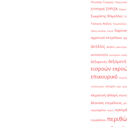
Πιτσιλής Γιώργος
Πλακιωτάκη
ΣΥΡΙΖΑ
ΣΠΥΡΙΔΗΣ
Σάκκος
Σωκράτης Φάμελλος
Σύ
Τσίπρας Αλέξης
Τσαμπαζλής 
Χαρίτση
Χάρης Δούκας
Χανιά
αγροτικό πετρέλαιο
αγ
αντλίες
απάτη
απαιτήσει
αυτοκίνητα
αυτόματοι πωλη
δεξαμενή
δεξαμενές
εισροών εκρο
επικουρικό
επιμέτ
ιστορία
ισολογισμοί
ισχύ
ιχνη
κλιματική αλλαγή
κλοπή
δέουσας επιμέλειας
μέτ
ογκομ
νομοσχέδιο
νόμος
περιθώ
περιβάλλον