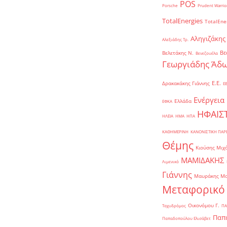
POS
Porsche
Prudent Warrio
TotalEnergies
TotalEne
Αληγιζάκης
Αλεξιάδης Τρ.
Βε
Βελετάκης Ν.
Βενεζουέλα
Γεωργιάδης Άδω
Ε.Ε.
Δρακακάκης Γιάννης
Ε
Ενέργεια
Ελλάδα
ΕΦΚΑ
ΗΦΑΙΣ
ΗΛΕΙΑ
ΗΜΑ
ΗΠΑ
ΚΑΘΗΜΕΡΙΝΗ
ΚΑΝΟΝΙΣΤΙΚΗ ΠΑ
Θέμης
Κιούσης Μιχ
ΜΑΜΙΔΑΚΗΣ
Λιμενικό
Γιάννης
Μαυράκης Μ
Μεταφορικό
Οικονόμου Γ.
Ταχυδρόμος
ΠΑ
Παπα
Παπαδοπούλου Ελισάβετ