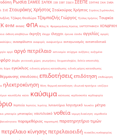
Ρωσία
ΣΕΕΠΕ
Ροδόπη
ΣΑΜΕΕ
ΣΑΠΕΚ
ΣΕΒ
ΣΕΒΤ
ΣΕΔΕ ΙΙ
ΣΕΥΠΥΚΕ
ΣΚΑΙ
ΣΜΕΑ
Σταυράκης Χρήστος
Σταϊκούρας Χρήστος
ΣτΕ
Θ.
Στράτος Σιμόπουλος
Τζαμπαζλής Γιώργος
Τουρκία
λυξένη
Τζάκρη Θεοδώρα
Τζιόλας Χρήστος
ΦΠΑ
ΕΚ
ΦΗΜ
ΧΟΝΔΡΙΚΗ
ΦΗΜΑΣ
Φίλης Ν.
Φραγκογιάννης Κώστας
ΧΑΡΤΟΓΡΑΦΗΣΗ
αγγελίες
έκρηξη
έλεγχοι
δεια
έκθεση αποβλήτων
έλεγχο
έρευνα
έσοδα
αγορές
ανασφάλιστα
ανταγωνισμός
ανταποδοτικά
ακαλύψεις
αναφορές
αναψυκτήρια
αργό πετρέλαιο
αργία
αργό
αστυνομία
ατύχημα
αυξήσεις
αυξημένα
οφόρο
βόμβα
γειτονικές χώρες
γεωτρήσεις
δειγματοληψίες
δελτίο αποστολής
εγκύκλιος
ση
δώρα
ειδικούς φόρους κατανάλωσης
ειδικός φόρος κατανάλωσης
επιδοτήσεις
επιδότηση
 θέρμανσης
επενδύσεις
επιθεώρηση
ηλεκτροκίνηση
μα
θέση
θερμική καταπόνηση
ιδιωτικά πρατήρια
ισοζύγιο
καύσιμα
σίμων
καυσόξυλα
καύσι
καύσωνας
κερδοσκοπία
κερδοφορία
όριο
μέτρα
λογισμικό
ληστεία
λιπαντήρια
ληστείες
λιγνίτης
λουκέτο
νοθεία
ναυτιλιακό
μπαταρίες
κια
μπαταρία
νομιμη διακίνηση
νομοθεσία
παρατηρητήριο τιμών
παραμεθόριος
βατικότητατα
παραπομπή
πετρέλαιο κίνησης
πετρελαιοειδή
πινακίδες κυκλοφορίας