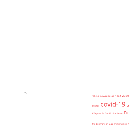
2030
'άδεια κυκλοφορίας
1202
covid-19
c
Energy
Fu
Κύπρου
fit for 55
FuelMate
Mediterranean Gas
mini market