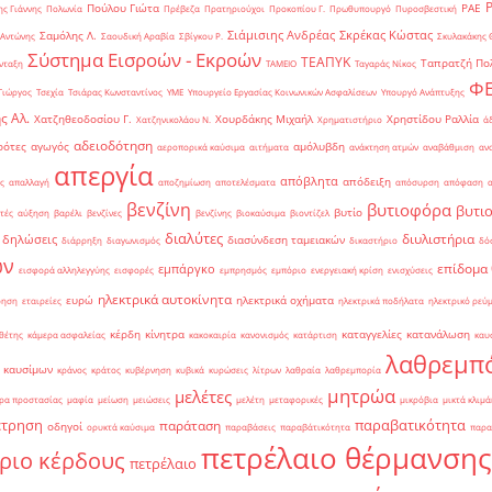
Πούλου Γιώτα
ΡΑΕ
ς Γιάννης
Πολωνία
Πρέβεζα
Πρατηριούχοι
Προκοπίου Γ.
Πρωθυπουργό
Πυροσβεστική
Σιάμισιης Ανδρέας
Σκρέκας Κώστας
Σαμόλης Λ.
 Αντώνης
Σαουδική Αραβία
Σβίγκου Ρ.
Σκυλακάκης 
Σύστημα Εισροών - Εκροών
ΤΕΑΠΥΚ
Ταπρατζή Πο
νταξη
ΤΑΜΕΙΟ
Ταγαράς Νίκος
Φ
Γιώργος
Τσεχία
Τσιάρας Κωνσταντίνος
ΥΜΕ
Υπουργείο Εργασίας Κοινωνικών Ασφαλίσεων
Υπουργό Ανάπτυξης
ς Αλ.
Χατζηθεοδοσίου Γ.
Χουρδάκης Μιχαήλ
Χρηστίδου Ραλλία
Χατζηνικολάου Ν.
Χρηματιστήριο
ά
αδειοδότηση
ρότες
αγωγός
αμόλυβδη
αεροπορικά καύσιμα
αιτήματα
ανάκτηση ατμών
αναβάθμιση
αν
απεργία
απόβλητα
απόδειξη
ς
απαλλαγή
αποζημίωση
αποτελέσματα
απόσυρση
απόφαση
βενζίνη
βυτιοφόρα
βυτι
βυτίο
τές
αύξηση
βαρέλι
βενζίνες
βενζίνης
βιοκαύσιμα
βιοντίζελ
διαλύτες
διυλιστήρια
δηλώσεις
διασύνδεση ταμειακών
διάρρηξη
διαγωνισμός
δικαστήριο
δό
ών
επίδομα
εμπάργκο
εισφορά αλληλεγγύης
εισφορές
εμπρησμός
εμπόριο
ενεργειακή κρίση
ενισχύσεις
ηλεκτρικά αυτοκίνητα
ευρώ
ηλεκτρικά οχήματα
ρηση
εταιρείες
ηλεκτρικά ποδήλατα
ηλεκτρικό ρεύ
κέρδη
κίνητρα
καταγγελίες
κατανάλωση
θέτης
κάμερα ασφαλείας
κακοκαιρία
κανονισμός
κατάρτιση
καυ
λαθρεμπ
 καυσίμων
κράνος
κράτος
κυβέρνηση
κυβικά
κυρώσεις
λίτρων
λαθραία
λαθρεμπορία
μητρώα
μελέτες
ρα προστασίας
μαφία
μείωση
μειώσεις
μελέτη
μεταφορικές
μικρόβια
μικτά κλιμά
έτρηση
παραβατικότητα
παράταση
οδηγοί
ορυκτά καύσιμα
παραβάσεις
παραβάτικότητα
παρα
πετρέλαιο θέρμανσης
ριο κέρδους
πετρέλαιο