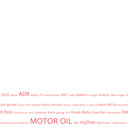
ADR
2035
ANT1
Alpha TV
app
ARAMCO
AVINOIL
adblue
Andre Bledjian
Autogas
Baker Hughes
rack spread
Delta Poseidon
e-ΕΦΚΑ
EBITDA
Cyclon
DAF
Dailymail
diesel
e-katanalotis
e-shop
Economis
He
el Pass
Greek Mafia
Guardian
Goldman Sachs
gov.gr
fuelprices.gr
fund
GPS
Handelsblatt
MOTOR OIL
myData
Mytilineos
Mohammad Sanusi Barkindo
MWh
myΘέρμανση