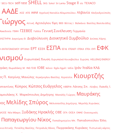
SHELL
Stage II
self-test
y
TEXACO
SECU-TECH
SKG
Sokol
Sri Lanka
sts
ΑΑΔΕ
Αλβανία
ΑΦΜ
1
ΑΟΖ
ΑΠΕ
Αγγελική Ναταλία Αδαμοπούλου
Αλεξανδρούπολη
Γιώργος
Αχτσιόγλου Έφη
Αττική
ΒΕΘ
Βέττας Ι.
Βαλκάνια
Βασίλης Βασιλειάδης
Γενική Συνέλευση
ΓΣΕΒΕΕ
Γερμανία
Μακεδονία
ΓΕΜΗ
Γαλλία
Διοικητικό Συμβούλιο
Διαβούλευση
ΥΛΙΣΤΗΡΙΑ
Δαγούμας Θ.
Δούκας Χάρης
ΕΦΚ
ΕΣΠΑ
ΕΡΤ
ΕΣΕΚ
Η ΑΝΤΑΓΩΝΙΣΜΟΥ
ΕΡΓΑΝΗ
ΕΣΥΔ
ΕΤΕΑΕΠ
ΕΤΕΚΑ
ΕΤΕπ
ΕΥΠ
νισμού
Ευρωπαϊκή Ένωση
Ευρωπαϊκό Κοινοβούλιο
Ευρώπη
ΗELLENiQ ENERGY
Ιταλία
ΙΟΒΕ
Ιράν
ΚΑΔ
Θράκη
Θωμαδάκης Μ.
ΙΝΕ-ΓΣΕΕ
Ικόνιο
Ιλχάν Αχμέτ
Ινδία
Κιουρτζής
ς Π.
Κατρίνης Μανώλης
Κεγκέρογλου Βασίλης
Κερατσίνι
Κώτσος Ευάγγελος
Κύπρος
σταντίνος
Λάτσης Σπ.
Λιανός Ι.
ΛΙΒΕΡΙΑ
Λέσβος
Μαυράκης
αμουλάκης Χ.
Μαρκόπουλος Δημήτρης
Μασαλής Γιώργος
Μελίδης Σπύρος
ρος
Μελισσανίδης Δημήτρης
Μερελής Κυριάκος
Ξυδάκης Ηρακλής
ΟΒΕ
ΝΑΞΟΣ
Νέα Μάκρη
ΟΓΑ
ΟΟΣΑ
ΟΦΑΕ
Οικονομικός
Παπαγεωργίου Νίκος
Παπαδοπούλου Έλλη
Παπαδημητρίου Μπ.
Πιερρακάκης Κυριάκος
εια Αττικής
Πετκίδης Βασίλης
Πετραλιάς Θάνος
Πιστωτικές κάρτες