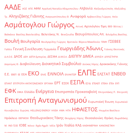
ΑΑΔΕ
Αλβανία
ΑΦΜ
ΑΟΖ
ΑΠΕ
Αγγελική Ναταλία Αδαμοπούλου
Αλεξανδρούπολη
Αλεξιάδης
Αληγιζάκης Γιάννης
Αναφορά
Τρ.
Αναγνωστόπουλος Θ.
Αρβανιτίδης Γιώργος
Ασία
Ασμάτογλου Γιώργος
Αχτσιόγλου Έφη
Αττική
ΒΕΘ
Βέττας Ι.
Βεσυρόπουλος Απ.
Βελετάκης Ν.
Βαλκάνια
Βασίλης Βασιλειάδης
Βενεζουέλα
Βιλιάρδος Βασίλης
Βουλή
Βουλγαρία
ΓΣΕΒΕΕ
Βουλγαρίδης Γιώργος
Βρετανία
Βόρεια Μακεδονία
ΓΕΜΗ
Γεωργιάδης Άδωνις
Γενική Συνέλευση
Γερμανία
Γαλλία
Γιάννης Θεοτοκάς
ΔΙΕΠΠΥ
ΔΙΜΕΑ
ΔΑΟΕ
ΔΕΣΦΑ
Δ.Α.Ο.Ε.
ΔΕΗ
ΔΕΠΑ Εμπορίας
ΔΙ.Μ.Ε.Α.
ΔΙΥΛΙΣΗ
ΔΙΥΛΙΣΤΗΡΙΑ
Διοικητικό Συμβούλιο
Διαβούλευση
Δρακακάκης Γιάννης
Δαγούμας Θ.
Δούκας Χάρης
ΕΛΠΕ
ΕΚΟ
ΕΝΒΕΘ
ΕΛΙΝΟΙΛ
ΕΛΣΤΑΤ
Ε.Ε.
ΕΕΑ
ΕΒΕΠ
ΕΕ
ΕΛΑΣ
ΕΛΛΑΚΤΩΡ
ΕΣΠΑ
ΕΡΤ
ΕΣΕΚ
ΕΠΑΝΤ
ΕΠΙΤΡΟΠΗ ΑΝΤΑΓΩΝΙΣΜΟΥ
ΕΡΓΑΝΗ
ΕΣΥΔ
ΕΤΕΑΕΠ
ΕΤΕΚΑ
ΕΤΕπ
ΕΥΠ
ΕΦΚ
Ενέργεια
Επιστρεπτέα Προκαταβολή
Ελλάδα
ΕΦΚΑ
Επιτροπάκης Π.
Επιτροπή
Επιτροπή Ανταγωνισμού
Ευρωπαϊκή Ένωση
Ευρωπαϊκό
ΗΦΑΙΣΤΟΣ
Κοινοβούλιο
Ευρώπη
ΗELLENiQ ENERGY
ΗΛΕΙΑ
ΗΜΑ
ΗΠΑ
Ηνωμένο Βασίλειο
Θεοδωρικάκος Τάκης
Ηράκλειο
Θεσσαλονίκη
Θράκη
ΘΕΡΜΟΙΛ
Θεοχάρης Χάρης
Θωμαδάκης
Ιταλία
ΙΟΒΕ
Ιράν
ΚΑΔ
Μ.
ΙΝΕ-ΓΣΕΕ
Ικόνιο
Ιλχάν Αχμέτ
Ινδία
ΚΑΘΗΜΕΡΙΝΗ
ΚΑΝΟΝΙΣΤΙΚΗ
ΚΕΔΑΚ
ΠΑΡΕΜΒΑΣΗ
ΚΕΠ
ΚΕΡΔΟΦΟΡΙΑ
ΚΙΝΑ
ΚΤΕΟ
Κίνα
Κίνημα Δημοκρατίας
Καββαθάς Γ.
Καλογήρου Ι.