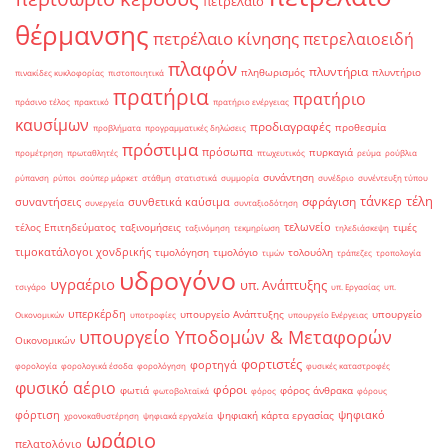
πετρέλαιο
θέρμανσης
πετρέλαιο κίνησης
πετρελαιοειδή
πλαφόν
πλυντήρια
πληθωρισμός
πλυντήριο
πινακίδες κυκλοφορίας
πιστοποιητικά
πρατήρια
πρατήριο
πράσινο τέλος
πρακτικό
πρατήριο ενέργειας
καυσίμων
προδιαγραφές
προθεσμία
προβλήματα
προγραμματικές δηλώσεις
πρόστιμα
πρόσωπα
πυρκαγιά
προμέτρηση
πρωταθλητές
πτωχευτικός
ρεύμα
ρούβλια
συνάντηση
ρύπανση
ρύποι
σούπερ μάρκετ
στάθμη
στατιστικά
συμμορία
συνέδριο
συνέντευξη τύπου
τάνκερ
τέλη
σφράγιση
συναντήσεις
συνθετικά καύσιμα
συνεργεία
συνταξιοδότηση
τελωνείο
τέλος Επιτηδεύματος
ταξινομήσεις
τιμές
ταξινόμηση
τεκμηρίωση
τηλεδιάσκεψη
τιμοκατάλογοι χονδρικής
τιμολόγηση
τιμολόγιο
τολουόλη
τιμών
τράπεζες
τροπολογία
υδρογόνο
υγραέριο
υπ. Ανάπτυξης
τσιγάρο
υπ. Εργασίας
υπ.
υπερκέρδη
υπουργείο Ανάπτυξης
υπουργείο
Οικονομικών
υποτροφίες
υπουργείο Ενέργειας
υπουργείο Υποδομών & Μεταφορών
Οικονομικών
φορτιστές
φορτηγά
φορολογία
φορολογικά έσοδα
φορολόγηση
φυσικές καταστροφές
φυσικό αέριο
φόροι
φωτιά
φόρος άνθρακα
φωτοβολταϊκά
φόρος
φόρους
φόρτιση
ψηφιακό
ψηφιακή κάρτα εργασίας
χρονοκαθυστέρηση
ψηφιακά εργαλεία
ωράριο
πελατολόγιο