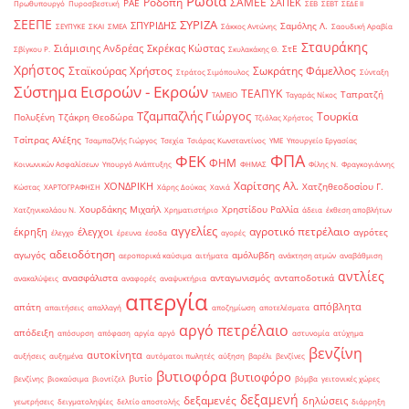
Ρωσία
Ροδόπη
ΣΑΜΕΕ
ΣΑΠΕΚ
ΡΑΕ
Πρωθυπουργό
Πυροσβεστική
ΣΕΒ
ΣΕΒΤ
ΣΕΔΕ ΙΙ
ΣΕΕΠΕ
ΣΥΡΙΖΑ
ΣΠΥΡΙΔΗΣ
Σαμόλης Λ.
ΣΕΥΠΥΚΕ
ΣΚΑΙ
ΣΜΕΑ
Σάκκος Αντώνης
Σαουδική Αραβία
Σταυράκης
Σιάμισιης Ανδρέας
Σκρέκας Κώστας
ΣτΕ
Σβίγκου Ρ.
Σκυλακάκης Θ.
Χρήστος
Σταϊκούρας Χρήστος
Σωκράτης Φάμελλος
Στράτος Σιμόπουλος
Σύνταξη
Σύστημα Εισροών - Εκροών
ΤΕΑΠΥΚ
Ταπρατζή
ΤΑΜΕΙΟ
Ταγαράς Νίκος
Τζαμπαζλής Γιώργος
Τουρκία
Πολυξένη
Τζάκρη Θεοδώρα
Τζιόλας Χρήστος
Τσίπρας Αλέξης
Τσαμπαζλής Γιώργος
Τσεχία
Τσιάρας Κωνσταντίνος
ΥΜΕ
Υπουργείο Εργασίας
ΦΠΑ
ΦΕΚ
ΦΗΜ
Κοινωνικών Ασφαλίσεων
Υπουργό Ανάπτυξης
ΦΗΜΑΣ
Φίλης Ν.
Φραγκογιάννης
Χαρίτσης Αλ.
ΧΟΝΔΡΙΚΗ
Χατζηθεοδοσίου Γ.
Κώστας
ΧΑΡΤΟΓΡΑΦΗΣΗ
Χάρης Δούκας
Χανιά
Χουρδάκης Μιχαήλ
Χρηστίδου Ραλλία
Χατζηνικολάου Ν.
Χρηματιστήριο
άδεια
έκθεση αποβλήτων
αγγελίες
αγροτικό πετρέλαιο
έκρηξη
έλεγχοι
αγρότες
έλεγχο
έρευνα
έσοδα
αγορές
αδειοδότηση
αγωγός
αμόλυβδη
αεροπορικά καύσιμα
αιτήματα
ανάκτηση ατμών
αναβάθμιση
αντλίες
ανασφάλιστα
ανταγωνισμός
ανταποδοτικά
ανακαλύψεις
αναφορές
αναψυκτήρια
απεργία
απόβλητα
απάτη
απαιτήσεις
απαλλαγή
αποζημίωση
αποτελέσματα
αργό πετρέλαιο
απόδειξη
απόσυρση
απόφαση
αργία
αργό
αστυνομία
ατύχημα
βενζίνη
αυτοκίνητα
αυξήσεις
αυξημένα
αυτόματοι πωλητές
αύξηση
βαρέλι
βενζίνες
βυτιοφόρα
βυτιοφόρο
βυτίο
βενζίνης
βιοκαύσιμα
βιοντίζελ
βόμβα
γειτονικές χώρες
δεξαμενή
δεξαμενές
δηλώσεις
γεωτρήσεις
δειγματοληψίες
δελτίο αποστολής
διάρρηξη