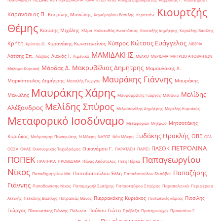
Κιουρτζής
Καρανάσιος Π.
Κατρίνης Μανώλης
Κεγκέρογλου Βασίλης
Κερατσίνι
Θέμης
Κιούσης Μιχάλης
Κλίμα
Κολοκυθάς Αναστάσιος
Κονταξής Δημήτρης
Κορκίδης Βασίλης
Κώτσος Ευάγγελος
Κύπρος
Κρήτη
Κυρανάκης Κωνσταντίνος
Κρίντας Θ.
ΛΙΒΕΡΙΑ
ΜΑΜΙΔΑΚΗΣ
Λάτσης Σπ.
Λιανός Ι.
Λέσβος
Λιμενικό
ΜΕΛΚΟ
ΜΕΡΙΣΜΑ
ΜΗΤΡΩΟ ΑΠΟΒΛΗΤΩΝ
Μακρυβέλιος Δημήτρης
Μάρδας Δ.
Μαμουλάκης Χ.
Μάλαμα Κυριακή
Μαυράκης Γιάννης
Μαρκόπουλος Δημήτρης
Μαυράκης
Μασαλής Γιώργος
Μαυράκης Χάρης
Μελίδης
Μανώλης
Μαυρομμάτης Γιώργος
Μεθάνιο
Μελίδης Σπύρος
Αλέξανδρος
Μελισσανίδης Δημήτρης
Μερελής Κυριάκος
Μεταφορικό Ισοδύναμο
Μητσοτάκης
Μεταφορών
Μητρώο
Ξυδάκης Ηρακλής
ΟΒΕ
Κυριάκος
Μπόμπορης Παναγιώτης
Ν.Μάκρη
ΝΑΞΟΣ
Νέα Μάκρη
ΟΓΑ
ΠΕΤΡΟΛΙΝΑ
ΠΑΣΟΚ
Οικονόμου Γ.
ΟΟΣΑ
ΟΦΑΕ
Οικονομικός Ταχυδρόμος
ΠΑΡΑΤΑΣΗ
ΠΑΡΙΣΙ
ΠΟΠΕΚ
Παπαγεωργίου
ΠΡΑΤΗΡΙΑ
ΠΡΟΘΕΣΜΙΑ
Πάνας Απόστολος
Πέτη Πέρκα
Νίκος
Παπαζήσης
Παπαδοπούλου Έλλη
Παπαδημητρίου Μπ.
Παπαδοπούλου Ελισάβετ
Γιάννης
Παπαθανάσης Νίκος
Παπαμιχαήλ Σωτήρης
Παπασταύρου Σταύρος
Παραπολιτικά
Περιφέρεια
Πιερρακάκης Κυριάκος
Πιτσιλής
Αττικής
Πετκίδης Βασίλης
Πετραλιάς Θάνος
Πιστωτικές κάρτες
Γιώργος
Πούλου Γιώτα
Πλακιωτάκης Γιάννης
Πολωνία
Πρέβεζα
Πρατηριούχοι
Προκοπίου Γ.