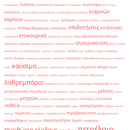
διαλύτες
διυλιστήρια
διασύνδεση ταμειακών
διαγωνισμός
δικαστήριο
δόση
δώρα
εισροών
εγκύκλιος
ειδικούς φόρους κατανάλωσης
ειδικός φόρος κατανάλωσης
εκροών
εμπάργκο
εισφορά αλληλεγγύης
εισφορές
εμπρησμός
εμπόριο
ενεργειακή κρίση
επιδοτήσεις
επιδότηση
επίδομα θέρμανσης
επενδύσεις
ενισχύσεις
επικουρικό
ηλεκτρικά αυτοκίνητα
ευρώ
επιθεώρηση
επιμέτρηση
εταιρείες
ηλεκτροκίνηση
ηλεκτρικά οχήματα
ηλεκτρικά ποδήλατα
ηλεκτρικό ρεύμα
θέση
θερμική
ιστορία
καταπόνηση
ιδιωτικά πρατήρια
ισοζύγιο
ισολογισμοί
ισχύ
ιχνηθέτης
κάμερα ασφαλείας
κέρδη
κίνητρα
καταγγελίες
κατανάλωση
κακοκαιρία
κανονισμός
κατάρτιση
καυσίμων
καυσόξυλα
καύσιμα
κλιματική αλλαγή
κλοπή
καύσι
καύσωνας
κερδοσκοπία
κερδοφορία
καυσίμων
κράνος
κράτος
κυβέρνηση
κυβικά
κυρώσεις
λίτρων
λαθραία
λαθρεμπορία
λαθρεμπόριο
λογισμικό
ληστεία
λιπαντήρια
ληστείες
λιγνίτης
λουκέτο
μελέτες
μέτρα δέουσας επιμέλειας
μέτρα προστασίας
μαφία
μείωση
μειώσεις
μελέτη
μητρώα
ναυτιλιακό
μπαταρίες
μεταφορικές
μικρόβια
μικτά κλιμάκια
μπαταρία
νοθεία
ογκομέτρηση
νομοσχέδιο
οδηγοί
νομιμη διακίνηση
νομοθεσία
νόμος
ορυκτά
παραβατικότητα
παράταση
καύσιμα
παραβάσεις
παραβάτικότητα
παραβατικότητατα
παρατηρητήριο τιμών
παραμεθόριος
περιβάλλον
παραπομπή
πετρέλαιο
περιθώριο κέρδους