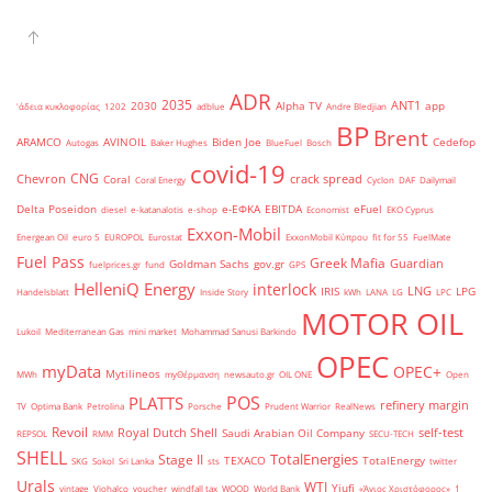
ADR
2035
ANT1
2030
Alpha TV
app
'άδεια κυκλοφορίας
1202
adblue
Andre Bledjian
BP
Brent
ARAMCO
AVINOIL
Biden Joe
Cedefop
Autogas
Baker Hughes
BlueFuel
Bosch
covid-19
CNG
Chevron
crack spread
Coral
Coral Energy
Cyclon
DAF
Dailymail
Delta Poseidon
e-ΕΦΚΑ
EBITDA
eFuel
diesel
e-katanalotis
e-shop
Economist
EKO Cyprus
Exxon-Mobil
Energean Oil
euro 5
EUROPOL
Eurostat
ExxonMobil Κύπρου
fit for 55
FuelMate
Fuel Pass
Greek Mafia
Guardian
Goldman Sachs
gov.gr
fuelprices.gr
fund
GPS
HelleniQ Energy
interlock
LNG
IRIS
LPG
Handelsblatt
Inside Story
kWh
LANA
LG
LPC
MOTOR OIL
Lukoil
Mediterranean Gas
mini market
Mohammad Sanusi Barkindo
OPEC
myData
OPEC+
Mytilineos
MWh
myΘέρμανση
newsauto.gr
OIL ONE
Open
POS
PLATTS
refinery margin
TV
Optima Bank
Petrolina
Porsche
Prudent Warrior
RealNews
Revoil
Royal Dutch Shell
self-test
Saudi Arabian Oil Company
REPSOL
RMM
SECU-TECH
SHELL
TotalEnergies
Stage II
TEXACO
TotalEnergy
SKG
Sokol
Sri Lanka
sts
twitter
Urals
WTI
Yiufi
vintage
Viohalco
voucher
windfall tax
WOOD
World Bank
«Άγιος Χριστόφορος»
΄1