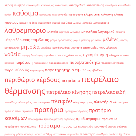
κέρδη
κίνητρα
καταγγελίες
κατανάλωση
κακοκαιρία
κανονισμός
κατάρτιση
καυσίμων
καυσόξυλα
καύσιμα
κλιματική αλλαγή
κλοπή
καύσι
καύσωνας
κερδοσκοπία
κερδοφορία
καυσίμων
κράνος
κράτος
κυβέρνηση
κυβικά
κυρώσεις
λίτρων
λαθραία
λαθρεμπορία
λαθρεμπόριο
λογισμικό
ληστεία
λιπαντήρια
ληστείες
λιγνίτης
λουκέτο
μελέτες
μέτρα δέουσας επιμέλειας
μέτρα προστασίας
μαφία
μείωση
μειώσεις
μελέτη
μητρώα
ναυτιλιακό
μπαταρίες
μεταφορικές
μικρόβια
μικτά κλιμάκια
μπαταρία
νοθεία
ογκομέτρηση
νομοσχέδιο
οδηγοί
νομιμη διακίνηση
νομοθεσία
νόμος
ορυκτά
παραβατικότητα
παράταση
καύσιμα
παραβάσεις
παραβάτικότητα
παραβατικότητατα
παρατηρητήριο τιμών
παραμεθόριος
περιβάλλον
παραπομπή
πετρέλαιο
περιθώριο κέρδους
πετρέλαιο
θέρμανσης
πετρέλαιο κίνησης
πετρελαιοειδή
πλαφόν
πλυντήρια
πληθωρισμός
πλυντήριο
πινακίδες κυκλοφορίας
πιστοποιητικά
πρατήρια
πρατήριο
πράσινο τέλος
πρακτικό
πρατήριο ενέργειας
καυσίμων
προδιαγραφές
προθεσμία
προβλήματα
προγραμματικές δηλώσεις
πρόστιμα
πρόσωπα
πυρκαγιά
προμέτρηση
πρωταθλητές
πτωχευτικός
ρεύμα
ρούβλια
συνάντηση
ρύπανση
ρύποι
σούπερ μάρκετ
στάθμη
στατιστικά
συμμορία
συνέδριο
συνέντευξη τύπου