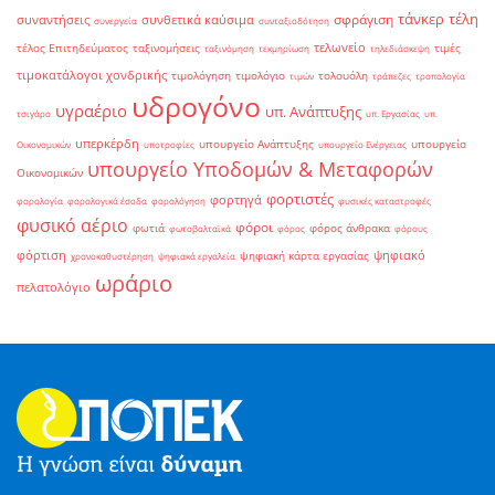
τάνκερ
τέλη
σφράγιση
συναντήσεις
συνθετικά καύσιμα
συνεργεία
συνταξιοδότηση
τελωνείο
τέλος Επιτηδεύματος
ταξινομήσεις
τιμές
ταξινόμηση
τεκμηρίωση
τηλεδιάσκεψη
τιμοκατάλογοι χονδρικής
τιμολόγηση
τιμολόγιο
τολουόλη
τιμών
τράπεζες
τροπολογία
υδρογόνο
υγραέριο
υπ. Ανάπτυξης
τσιγάρο
υπ. Εργασίας
υπ.
υπερκέρδη
υπουργείο Ανάπτυξης
υπουργείο
Οικονομικών
υποτροφίες
υπουργείο Ενέργειας
υπουργείο Υποδομών & Μεταφορών
Οικονομικών
φορτιστές
φορτηγά
φορολογία
φορολογικά έσοδα
φορολόγηση
φυσικές καταστροφές
φυσικό αέριο
φόροι
φωτιά
φόρος άνθρακα
φωτοβολταϊκά
φόρος
φόρους
φόρτιση
ψηφιακό
ψηφιακή κάρτα εργασίας
χρονοκαθυστέρηση
ψηφιακά εργαλεία
ωράριο
πελατολόγιο