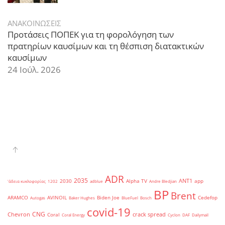
ΑΝΑΚΟΙΝΩΣΕΙΣ
Προτάσεις ΠΟΠΕΚ για τη φορολόγηση των
πρατηρίων καυσίμων και τη θέσπιση διατακτικών
καυσίμων
24 Ιούλ. 2026
ADR
2035
ANT1
2030
Alpha TV
app
'άδεια κυκλοφορίας
1202
adblue
Andre Bledjian
BP
Brent
ARAMCO
AVINOIL
Biden Joe
Cedefop
Autogas
Baker Hughes
BlueFuel
Bosch
covid-19
CNG
Chevron
crack spread
Coral
Coral Energy
Cyclon
DAF
Dailymail