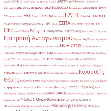
ΔΙΕΠΠΥ
ΔΙΜΕΑ
ΔΑΟΕ
ΔΕΣΦΑ
Δ.Α.Ο.Ε.
ΔΕΗ
ΔΕΠΑ Εμπορίας
ΔΙ.Μ.Ε.Α.
ΔΙΥΛΙΣΗ
ΔΙΥΛΙΣΤΗΡΙΑ
Διοικητικό Συμβούλιο
Διαβούλευση
Δρακακάκης Γιάννης
Δαγούμας Θ.
Δούκας Χάρης
ΕΛΠΕ
ΕΚΟ
ΕΝΒΕΘ
ΕΛΙΝΟΙΛ
ΕΛΣΤΑΤ
Ε.Ε.
ΕΕΑ
ΕΒΕΠ
ΕΕ
ΕΛΑΣ
ΕΛΛΑΚΤΩΡ
ΕΣΠΑ
ΕΡΤ
ΕΣΕΚ
ΕΠΑΝΤ
ΕΠΙΤΡΟΠΗ ΑΝΤΑΓΩΝΙΣΜΟΥ
ΕΡΓΑΝΗ
ΕΣΥΔ
ΕΤΕΑΕΠ
ΕΤΕΚΑ
ΕΤΕπ
ΕΥΠ
ΕΦΚ
Ενέργεια
Επιστρεπτέα Προκαταβολή
Ελλάδα
ΕΦΚΑ
Επιτροπάκης Π.
Επιτροπή
Επιτροπή Ανταγωνισμού
Ευρωπαϊκή Ένωση
Ευρωπαϊκό
ΗΦΑΙΣΤΟΣ
Κοινοβούλιο
Ευρώπη
ΗELLENiQ ENERGY
ΗΛΕΙΑ
ΗΜΑ
ΗΠΑ
Ηνωμένο Βασίλειο
Θεοδωρικάκος Τάκης
Ηράκλειο
Θεσσαλονίκη
Θράκη
ΘΕΡΜΟΙΛ
Θεοχάρης Χάρης
Θωμαδάκης
Ιταλία
ΙΟΒΕ
Ιράν
ΚΑΔ
Μ.
ΙΝΕ-ΓΣΕΕ
Ικόνιο
Ιλχάν Αχμέτ
Ινδία
ΚΑΘΗΜΕΡΙΝΗ
ΚΑΝΟΝΙΣΤΙΚΗ
ΚΕΔΑΚ
ΠΑΡΕΜΒΑΣΗ
ΚΕΠ
ΚΕΡΔΟΦΟΡΙΑ
ΚΙΝΑ
ΚΤΕΟ
Κίνα
Κίνημα Δημοκρατίας
Καββαθάς Γ.
Καλογήρου Ι.
Κιουρτζής
Καρανάσιος Π.
Κατρίνης Μανώλης
Κεγκέρογλου Βασίλης
Κερατσίνι
Θέμης
Κιούσης Μιχάλης
Κλίμα
Κολοκυθάς Αναστάσιος
Κονταξής Δημήτρης
Κορκίδης Βασίλης
Κώτσος Ευάγγελος
Κύπρος
Κρήτη
Κυρανάκης Κωνσταντίνος
Κρίντας Θ.
ΛΙΒΕΡΙΑ
ΜΑΜΙΔΑΚΗΣ
Λάτσης Σπ.
Λιανός Ι.
Λέσβος
Λιμενικό
ΜΕΛΚΟ
ΜΕΡΙΣΜΑ
ΜΗΤΡΩΟ ΑΠΟΒΛΗΤΩΝ
Μακρυβέλιος Δημήτρης
Μάρδας Δ.
Μαμουλάκης Χ.
Μάλαμα Κυριακή
Μαυράκης Γιάννης
Μαρκόπουλος Δημήτρης
Μαυράκης
Μασαλής Γιώργος