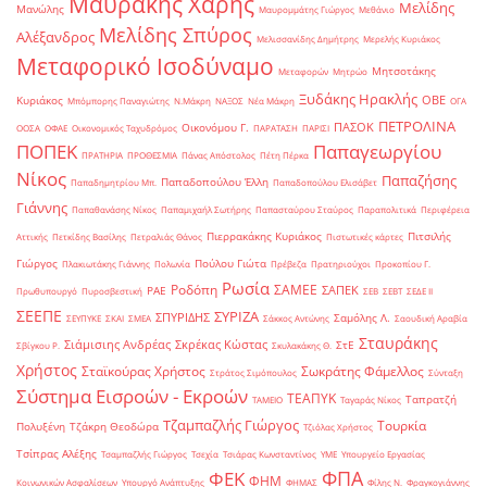
Μαυράκης Χάρης
Μελίδης
Μανώλης
Μαυρομμάτης Γιώργος
Μεθάνιο
Μελίδης Σπύρος
Αλέξανδρος
Μελισσανίδης Δημήτρης
Μερελής Κυριάκος
Μεταφορικό Ισοδύναμο
Μητσοτάκης
Μεταφορών
Μητρώο
Ξυδάκης Ηρακλής
ΟΒΕ
Κυριάκος
Μπόμπορης Παναγιώτης
Ν.Μάκρη
ΝΑΞΟΣ
Νέα Μάκρη
ΟΓΑ
ΠΕΤΡΟΛΙΝΑ
ΠΑΣΟΚ
Οικονόμου Γ.
ΟΟΣΑ
ΟΦΑΕ
Οικονομικός Ταχυδρόμος
ΠΑΡΑΤΑΣΗ
ΠΑΡΙΣΙ
ΠΟΠΕΚ
Παπαγεωργίου
ΠΡΑΤΗΡΙΑ
ΠΡΟΘΕΣΜΙΑ
Πάνας Απόστολος
Πέτη Πέρκα
Νίκος
Παπαζήσης
Παπαδοπούλου Έλλη
Παπαδημητρίου Μπ.
Παπαδοπούλου Ελισάβετ
Γιάννης
Παπαθανάσης Νίκος
Παπαμιχαήλ Σωτήρης
Παπασταύρου Σταύρος
Παραπολιτικά
Περιφέρεια
Πιερρακάκης Κυριάκος
Πιτσιλής
Αττικής
Πετκίδης Βασίλης
Πετραλιάς Θάνος
Πιστωτικές κάρτες
Γιώργος
Πούλου Γιώτα
Πλακιωτάκης Γιάννης
Πολωνία
Πρέβεζα
Πρατηριούχοι
Προκοπίου Γ.
Ρωσία
Ροδόπη
ΣΑΜΕΕ
ΣΑΠΕΚ
ΡΑΕ
Πρωθυπουργό
Πυροσβεστική
ΣΕΒ
ΣΕΒΤ
ΣΕΔΕ ΙΙ
ΣΕΕΠΕ
ΣΥΡΙΖΑ
ΣΠΥΡΙΔΗΣ
Σαμόλης Λ.
ΣΕΥΠΥΚΕ
ΣΚΑΙ
ΣΜΕΑ
Σάκκος Αντώνης
Σαουδική Αραβία
Σταυράκης
Σιάμισιης Ανδρέας
Σκρέκας Κώστας
ΣτΕ
Σβίγκου Ρ.
Σκυλακάκης Θ.
Χρήστος
Σταϊκούρας Χρήστος
Σωκράτης Φάμελλος
Στράτος Σιμόπουλος
Σύνταξη
Σύστημα Εισροών - Εκροών
ΤΕΑΠΥΚ
Ταπρατζή
ΤΑΜΕΙΟ
Ταγαράς Νίκος
Τζαμπαζλής Γιώργος
Τουρκία
Πολυξένη
Τζάκρη Θεοδώρα
Τζιόλας Χρήστος
Τσίπρας Αλέξης
Τσαμπαζλής Γιώργος
Τσεχία
Τσιάρας Κωνσταντίνος
ΥΜΕ
Υπουργείο Εργασίας
ΦΠΑ
ΦΕΚ
ΦΗΜ
Κοινωνικών Ασφαλίσεων
Υπουργό Ανάπτυξης
ΦΗΜΑΣ
Φίλης Ν.
Φραγκογιάννης