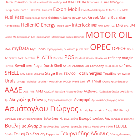
Delta Poseidon
e-ΕΦΚΑ
EBITDA
eFuel
diesel
e-katanalotis
e-shop
Economist
EKO Cyprus
Exxon-Mobil
Energean Oil
euro 5
EUROPOL
Eurostat
ExxonMobil Κύπρου
fit for 55
FuelMate
Fuel Pass
Greek Mafia
Guardian
Goldman Sachs
gov.gr
fuelprices.gr
fund
GPS
HelleniQ Energy
interlock
LNG
IRIS
LPG
Handelsblatt
Inside Story
kWh
LANA
LG
LPC
MOTOR OIL
Lukoil
Mediterranean Gas
mini market
Mohammad Sanusi Barkindo
OPEC
myData
OPEC+
Mytilineos
MWh
myΘέρμανση
newsauto.gr
OIL ONE
Open
POS
PLATTS
refinery margin
TV
Optima Bank
Petrolina
Porsche
Prudent Warrior
RealNews
Revoil
Royal Dutch Shell
self-test
Saudi Arabian Oil Company
REPSOL
RMM
SECU-TECH
SHELL
TotalEnergies
Stage II
TEXACO
TotalEnergy
SKG
Sokol
Sri Lanka
sts
twitter
Urals
WTI
Yiufi
vintage
Viohalco
voucher
windfall tax
WOOD
World Bank
«Άγιος Χριστόφορος»
΄1
ΑΑΔΕ
Αλβανία
ΑΦΜ
ΑΟΖ
ΑΠΕ
Αγγελική Ναταλία Αδαμοπούλου
Αλεξανδρούπολη
Αλεξιάδης
Αληγιζάκης Γιάννης
Αναφορά
Τρ.
Αναγνωστόπουλος Θ.
Αρβανιτίδης Γιώργος
Ασία
Ασμάτογλου Γιώργος
Αχτσιόγλου Έφη
Αττική
ΒΕΘ
Βέττας Ι.
Βεσυρόπουλος Απ.
Βελετάκης Ν.
Βαλκάνια
Βασίλης Βασιλειάδης
Βενεζουέλα
Βιλιάρδος Βασίλης
Βουλή
Βουλγαρία
ΓΣΕΒΕΕ
Βουλγαρίδης Γιώργος
Βρετανία
Βόρεια Μακεδονία
ΓΕΜΗ
Γεωργιάδης Άδωνις
Γενική Συνέλευση
Γερμανία
Γαλλία
Γιάννης Θεοτοκάς