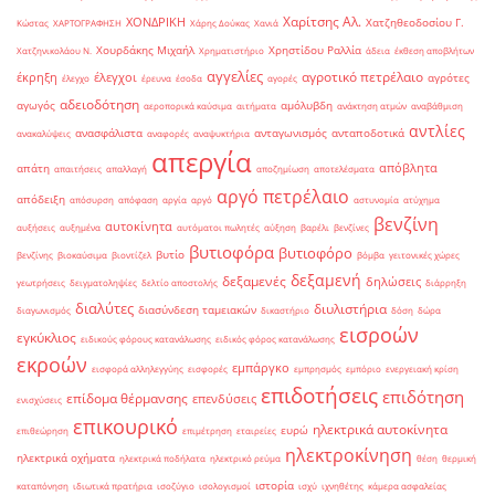
Χαρίτσης Αλ.
ΧΟΝΔΡΙΚΗ
Χατζηθεοδοσίου Γ.
Κώστας
ΧΑΡΤΟΓΡΑΦΗΣΗ
Χάρης Δούκας
Χανιά
Χουρδάκης Μιχαήλ
Χρηστίδου Ραλλία
Χατζηνικολάου Ν.
Χρηματιστήριο
άδεια
έκθεση αποβλήτων
αγγελίες
αγροτικό πετρέλαιο
έκρηξη
έλεγχοι
αγρότες
έλεγχο
έρευνα
έσοδα
αγορές
αδειοδότηση
αγωγός
αμόλυβδη
αεροπορικά καύσιμα
αιτήματα
ανάκτηση ατμών
αναβάθμιση
αντλίες
ανασφάλιστα
ανταγωνισμός
ανταποδοτικά
ανακαλύψεις
αναφορές
αναψυκτήρια
απεργία
απόβλητα
απάτη
απαιτήσεις
απαλλαγή
αποζημίωση
αποτελέσματα
αργό πετρέλαιο
απόδειξη
απόσυρση
απόφαση
αργία
αργό
αστυνομία
ατύχημα
βενζίνη
αυτοκίνητα
αυξήσεις
αυξημένα
αυτόματοι πωλητές
αύξηση
βαρέλι
βενζίνες
βυτιοφόρα
βυτιοφόρο
βυτίο
βενζίνης
βιοκαύσιμα
βιοντίζελ
βόμβα
γειτονικές χώρες
δεξαμενή
δεξαμενές
δηλώσεις
γεωτρήσεις
δειγματοληψίες
δελτίο αποστολής
διάρρηξη
διαλύτες
διυλιστήρια
διασύνδεση ταμειακών
διαγωνισμός
δικαστήριο
δόση
δώρα
εισροών
εγκύκλιος
ειδικούς φόρους κατανάλωσης
ειδικός φόρος κατανάλωσης
εκροών
εμπάργκο
εισφορά αλληλεγγύης
εισφορές
εμπρησμός
εμπόριο
ενεργειακή κρίση
επιδοτήσεις
επιδότηση
επίδομα θέρμανσης
επενδύσεις
ενισχύσεις
επικουρικό
ηλεκτρικά αυτοκίνητα
ευρώ
επιθεώρηση
επιμέτρηση
εταιρείες
ηλεκτροκίνηση
ηλεκτρικά οχήματα
ηλεκτρικά ποδήλατα
ηλεκτρικό ρεύμα
θέση
θερμική
ιστορία
καταπόνηση
ιδιωτικά πρατήρια
ισοζύγιο
ισολογισμοί
ισχύ
ιχνηθέτης
κάμερα ασφαλείας