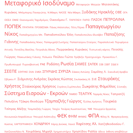
Μεταφορικό Ισοδύναμο
Μητσοτάκης
Μεταφορών
Μητρώο
Ξυδάκης Ηρακλής
ΟΒΕ
Κυριάκος
Μπόμπορης Παναγιώτης
Ν.Μάκρη
ΝΑΞΟΣ
Νέα Μάκρη
ΟΓΑ
ΠΕΤΡΟΛΙΝΑ
ΠΑΣΟΚ
Οικονόμου Γ.
ΟΟΣΑ
ΟΦΑΕ
Οικονομικός Ταχυδρόμος
ΠΑΡΑΤΑΣΗ
ΠΑΡΙΣΙ
ΠΟΠΕΚ
Παπαγεωργίου
ΠΡΑΤΗΡΙΑ
ΠΡΟΘΕΣΜΙΑ
Πάνας Απόστολος
Πέτη Πέρκα
Νίκος
Παπαζήσης
Παπαδοπούλου Έλλη
Παπαδημητρίου Μπ.
Παπαδοπούλου Ελισάβετ
Γιάννης
Παπαθανάσης Νίκος
Παπαμιχαήλ Σωτήρης
Παπασταύρου Σταύρος
Παραπολιτικά
Περιφέρεια
Πιερρακάκης Κυριάκος
Πιτσιλής
Αττικής
Πετκίδης Βασίλης
Πετραλιάς Θάνος
Πιστωτικές κάρτες
Γιώργος
Πούλου Γιώτα
Πλακιωτάκης Γιάννης
Πολωνία
Πρέβεζα
Πρατηριούχοι
Προκοπίου Γ.
Ρωσία
Ροδόπη
ΣΑΜΕΕ
ΣΑΠΕΚ
ΡΑΕ
Πρωθυπουργό
Πυροσβεστική
ΣΕΒ
ΣΕΒΤ
ΣΕΔΕ ΙΙ
ΣΕΕΠΕ
ΣΥΡΙΖΑ
ΣΠΥΡΙΔΗΣ
Σαμόλης Λ.
ΣΕΥΠΥΚΕ
ΣΚΑΙ
ΣΜΕΑ
Σάκκος Αντώνης
Σαουδική Αραβία
Σταυράκης
Σιάμισιης Ανδρέας
Σκρέκας Κώστας
ΣτΕ
Σβίγκου Ρ.
Σκυλακάκης Θ.
Χρήστος
Σταϊκούρας Χρήστος
Σωκράτης Φάμελλος
Στράτος Σιμόπουλος
Σύνταξη
Σύστημα Εισροών - Εκροών
ΤΕΑΠΥΚ
Ταπρατζή
ΤΑΜΕΙΟ
Ταγαράς Νίκος
Τζαμπαζλής Γιώργος
Τουρκία
Πολυξένη
Τζάκρη Θεοδώρα
Τζιόλας Χρήστος
Τσίπρας Αλέξης
Τσαμπαζλής Γιώργος
Τσεχία
Τσιάρας Κωνσταντίνος
ΥΜΕ
Υπουργείο Εργασίας
ΦΠΑ
ΦΕΚ
ΦΗΜ
Κοινωνικών Ασφαλίσεων
Υπουργό Ανάπτυξης
ΦΗΜΑΣ
Φίλης Ν.
Φραγκογιάννης
Χαρίτσης Αλ.
ΧΟΝΔΡΙΚΗ
Χατζηθεοδοσίου Γ.
Κώστας
ΧΑΡΤΟΓΡΑΦΗΣΗ
Χάρης Δούκας
Χανιά
Χουρδάκης Μιχαήλ
Χρηστίδου Ραλλία
Χατζηνικολάου Ν.
Χρηματιστήριο
άδεια
έκθεση αποβλήτων