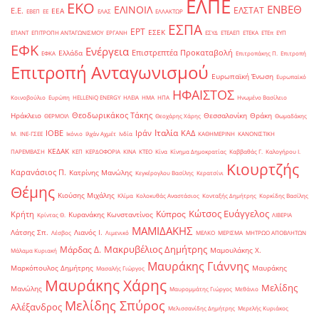
ΕΛΠΕ
ΕΚΟ
ΕΝΒΕΘ
ΕΛΙΝΟΙΛ
ΕΛΣΤΑΤ
Ε.Ε.
ΕΕΑ
ΕΒΕΠ
ΕΕ
ΕΛΑΣ
ΕΛΛΑΚΤΩΡ
ΕΣΠΑ
ΕΡΤ
ΕΣΕΚ
ΕΠΑΝΤ
ΕΠΙΤΡΟΠΗ ΑΝΤΑΓΩΝΙΣΜΟΥ
ΕΡΓΑΝΗ
ΕΣΥΔ
ΕΤΕΑΕΠ
ΕΤΕΚΑ
ΕΤΕπ
ΕΥΠ
ΕΦΚ
Ενέργεια
Επιστρεπτέα Προκαταβολή
Ελλάδα
ΕΦΚΑ
Επιτροπάκης Π.
Επιτροπή
Επιτροπή Ανταγωνισμού
Ευρωπαϊκή Ένωση
Ευρωπαϊκό
ΗΦΑΙΣΤΟΣ
Κοινοβούλιο
Ευρώπη
ΗELLENiQ ENERGY
ΗΛΕΙΑ
ΗΜΑ
ΗΠΑ
Ηνωμένο Βασίλειο
Θεοδωρικάκος Τάκης
Ηράκλειο
Θεσσαλονίκη
Θράκη
ΘΕΡΜΟΙΛ
Θεοχάρης Χάρης
Θωμαδάκης
Ιταλία
ΙΟΒΕ
Ιράν
ΚΑΔ
Μ.
ΙΝΕ-ΓΣΕΕ
Ικόνιο
Ιλχάν Αχμέτ
Ινδία
ΚΑΘΗΜΕΡΙΝΗ
ΚΑΝΟΝΙΣΤΙΚΗ
ΚΕΔΑΚ
ΠΑΡΕΜΒΑΣΗ
ΚΕΠ
ΚΕΡΔΟΦΟΡΙΑ
ΚΙΝΑ
ΚΤΕΟ
Κίνα
Κίνημα Δημοκρατίας
Καββαθάς Γ.
Καλογήρου Ι.
Κιουρτζής
Καρανάσιος Π.
Κατρίνης Μανώλης
Κεγκέρογλου Βασίλης
Κερατσίνι
Θέμης
Κιούσης Μιχάλης
Κλίμα
Κολοκυθάς Αναστάσιος
Κονταξής Δημήτρης
Κορκίδης Βασίλης
Κώτσος Ευάγγελος
Κύπρος
Κρήτη
Κυρανάκης Κωνσταντίνος
Κρίντας Θ.
ΛΙΒΕΡΙΑ
ΜΑΜΙΔΑΚΗΣ
Λάτσης Σπ.
Λιανός Ι.
Λέσβος
Λιμενικό
ΜΕΛΚΟ
ΜΕΡΙΣΜΑ
ΜΗΤΡΩΟ ΑΠΟΒΛΗΤΩΝ
Μακρυβέλιος Δημήτρης
Μάρδας Δ.
Μαμουλάκης Χ.
Μάλαμα Κυριακή
Μαυράκης Γιάννης
Μαρκόπουλος Δημήτρης
Μαυράκης
Μασαλής Γιώργος
Μαυράκης Χάρης
Μελίδης
Μανώλης
Μαυρομμάτης Γιώργος
Μεθάνιο
Μελίδης Σπύρος
Αλέξανδρος
Μελισσανίδης Δημήτρης
Μερελής Κυριάκος