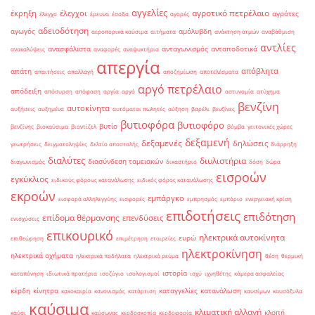
αγγελίες
αγροτικό πετρέλαιο
έκρηξη
έλεγχοι
αγρότες
έλεγχο
έρευνα
έσοδα
αγορές
αδειοδότηση
αγωγός
αμόλυβδη
αεροπορικά καύσιμα
αιτήματα
ανάκτηση ατμών
αναβάθμιση
αντλίες
ανασφάλιστα
ανταγωνισμός
ανταποδοτικά
ανακαλύψεις
αναφορές
αναψυκτήρια
απεργία
απόβλητα
απάτη
απαιτήσεις
απαλλαγή
αποζημίωση
αποτελέσματα
αργό πετρέλαιο
απόδειξη
απόσυρση
απόφαση
αργία
αργό
αστυνομία
ατύχημα
βενζίνη
αυτοκίνητα
αυξήσεις
αυξημένα
αυτόματοι πωλητές
αύξηση
βαρέλι
βενζίνες
βυτιοφόρα
βυτιοφόρο
βυτίο
βενζίνης
βιοκαύσιμα
βιοντίζελ
βόμβα
γειτονικές χώρες
δεξαμενή
δεξαμενές
δηλώσεις
γεωτρήσεις
δειγματοληψίες
δελτίο αποστολής
διάρρηξη
διαλύτες
διυλιστήρια
διασύνδεση ταμειακών
διαγωνισμός
δικαστήριο
δόση
δώρα
εισροών
εγκύκλιος
ειδικούς φόρους κατανάλωσης
ειδικός φόρος κατανάλωσης
εκροών
εμπάργκο
εισφορά αλληλεγγύης
εισφορές
εμπρησμός
εμπόριο
ενεργειακή κρίση
επιδοτήσεις
επιδότηση
επίδομα θέρμανσης
επενδύσεις
ενισχύσεις
επικουρικό
ηλεκτρικά αυτοκίνητα
ευρώ
επιθεώρηση
επιμέτρηση
εταιρείες
ηλεκτροκίνηση
ηλεκτρικά οχήματα
ηλεκτρικά ποδήλατα
ηλεκτρικό ρεύμα
θέση
θερμική
ιστορία
καταπόνηση
ιδιωτικά πρατήρια
ισοζύγιο
ισολογισμοί
ισχύ
ιχνηθέτης
κάμερα ασφαλείας
κέρδη
κίνητρα
καταγγελίες
κατανάλωση
κακοκαιρία
κανονισμός
κατάρτιση
καυσίμων
καυσόξυλα
καύσιμα
κλιματική αλλαγή
κλοπή
καύσι
καύσωνας
κερδοσκοπία
κερδοφορία