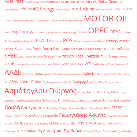
Fuel Pass
Greek Mafia
Guardian
Goldman Sachs
gov.gr
fuelprices.gr
fund
GPS
HelleniQ Energy
interlock
LNG
IRIS
LPG
Handelsblatt
Inside Story
kWh
LANA
LG
LPC
MOTOR OIL
Lukoil
Mediterranean Gas
mini market
Mohammad Sanusi Barkindo
OPEC
myData
OPEC+
Mytilineos
MWh
myΘέρμανση
newsauto.gr
OIL ONE
Open
POS
PLATTS
refinery margin
TV
Optima Bank
Petrolina
Porsche
Prudent Warrior
RealNews
Revoil
Royal Dutch Shell
self-test
Saudi Arabian Oil Company
REPSOL
RMM
SECU-TECH
SHELL
TotalEnergies
Stage II
TEXACO
TotalEnergy
SKG
Sokol
Sri Lanka
sts
twitter
Urals
WTI
Yiufi
vintage
Viohalco
voucher
windfall tax
WOOD
World Bank
«Άγιος Χριστόφορος»
΄1
ΑΑΔΕ
Αλβανία
ΑΦΜ
ΑΟΖ
ΑΠΕ
Αγγελική Ναταλία Αδαμοπούλου
Αλεξανδρούπολη
Αλεξιάδης
Αληγιζάκης Γιάννης
Αναφορά
Τρ.
Αναγνωστόπουλος Θ.
Αρβανιτίδης Γιώργος
Ασία
Ασμάτογλου Γιώργος
Αχτσιόγλου Έφη
Αττική
ΒΕΘ
Βέττας Ι.
Βεσυρόπουλος Απ.
Βελετάκης Ν.
Βαλκάνια
Βασίλης Βασιλειάδης
Βενεζουέλα
Βιλιάρδος Βασίλης
Βουλή
Βουλγαρία
ΓΣΕΒΕΕ
Βουλγαρίδης Γιώργος
Βρετανία
Βόρεια Μακεδονία
ΓΕΜΗ
Γεωργιάδης Άδωνις
Γενική Συνέλευση
Γερμανία
Γαλλία
Γιάννης Θεοτοκάς
ΔΙΕΠΠΥ
ΔΙΜΕΑ
ΔΑΟΕ
ΔΕΣΦΑ
Δ.Α.Ο.Ε.
ΔΕΗ
ΔΕΠΑ Εμπορίας
ΔΙ.Μ.Ε.Α.
ΔΙΥΛΙΣΗ
ΔΙΥΛΙΣΤΗΡΙΑ
Διοικητικό Συμβούλιο
Διαβούλευση
Δρακακάκης Γιάννης
Δαγούμας Θ.
Δούκας Χάρης