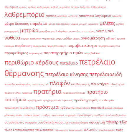
καυσίμων
κράνος
κράτος
κυβέρνηση
κυβικά
κυρώσεις
λίτρων
λαθραία
λαθρεμπορία
λαθρεμπόριο
λογισμικό
ληστεία
λιπαντήρια
ληστείες
λιγνίτης
λουκέτο
μελέτες
μέτρα δέουσας επιμέλειας
μέτρα προστασίας
μαφία
μείωση
μειώσεις
μελέτη
μητρώα
ναυτιλιακό
μπαταρίες
μεταφορικές
μικρόβια
μικτά κλιμάκια
μπαταρία
νοθεία
ογκομέτρηση
νομοσχέδιο
οδηγοί
νομιμη διακίνηση
νομοθεσία
νόμος
ορυκτά
παραβατικότητα
παράταση
καύσιμα
παραβάσεις
παραβάτικότητα
παραβατικότητατα
παρατηρητήριο τιμών
παραμεθόριος
περιβάλλον
παραπομπή
πετρέλαιο
περιθώριο κέρδους
πετρέλαιο
θέρμανσης
πετρέλαιο κίνησης
πετρελαιοειδή
πλαφόν
πλυντήρια
πληθωρισμός
πλυντήριο
πινακίδες κυκλοφορίας
πιστοποιητικά
πρατήρια
πρατήριο
πράσινο τέλος
πρακτικό
πρατήριο ενέργειας
καυσίμων
προδιαγραφές
προθεσμία
προβλήματα
προγραμματικές δηλώσεις
πρόστιμα
πρόσωπα
πυρκαγιά
προμέτρηση
πρωταθλητές
πτωχευτικός
ρεύμα
ρούβλια
συνάντηση
ρύπανση
ρύποι
σούπερ μάρκετ
στάθμη
στατιστικά
συμμορία
συνέδριο
συνέντευξη τύπου
τάνκερ
τέλη
σφράγιση
συναντήσεις
συνθετικά καύσιμα
συνεργεία
συνταξιοδότηση
τελωνείο
τέλος Επιτηδεύματος
ταξινομήσεις
τιμές
ταξινόμηση
τεκμηρίωση
τηλεδιάσκεψη