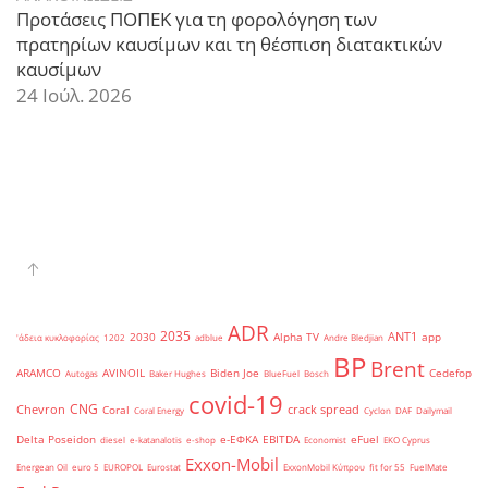
Προτάσεις ΠΟΠΕΚ για τη φορολόγηση των
πρατηρίων καυσίμων και τη θέσπιση διατακτικών
καυσίμων
24 Ιούλ. 2026
ADR
2035
ANT1
2030
Alpha TV
app
'άδεια κυκλοφορίας
1202
adblue
Andre Bledjian
BP
Brent
ARAMCO
AVINOIL
Biden Joe
Cedefop
Autogas
Baker Hughes
BlueFuel
Bosch
covid-19
CNG
Chevron
crack spread
Coral
Coral Energy
Cyclon
DAF
Dailymail
Delta Poseidon
e-ΕΦΚΑ
EBITDA
eFuel
diesel
e-katanalotis
e-shop
Economist
EKO Cyprus
Exxon-Mobil
Energean Oil
euro 5
EUROPOL
Eurostat
ExxonMobil Κύπρου
fit for 55
FuelMate