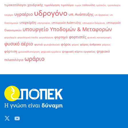
τιμοκατάλογοι χονδρικής
τιμολόγηση
τιμολόγιο
τολουόλη
τιμών
τράπεζες
τροπολογία
υδρογόνο
υγραέριο
υπ. Ανάπτυξης
τσιγάρο
υπ. Εργασίας
υπ.
υπερκέρδη
υπουργείο Ανάπτυξης
υπουργείο
Οικονομικών
υποτροφίες
υπουργείο Ενέργειας
υπουργείο Υποδομών & Μεταφορών
Οικονομικών
φορτιστές
φορτηγά
φορολογία
φορολογικά έσοδα
φορολόγηση
φυσικές καταστροφές
φυσικό αέριο
φόροι
φωτιά
φόρος άνθρακα
φωτοβολταϊκά
φόρος
φόρους
φόρτιση
ψηφιακό
ψηφιακή κάρτα εργασίας
χρονοκαθυστέρηση
ψηφιακά εργαλεία
ωράριο
πελατολόγιο