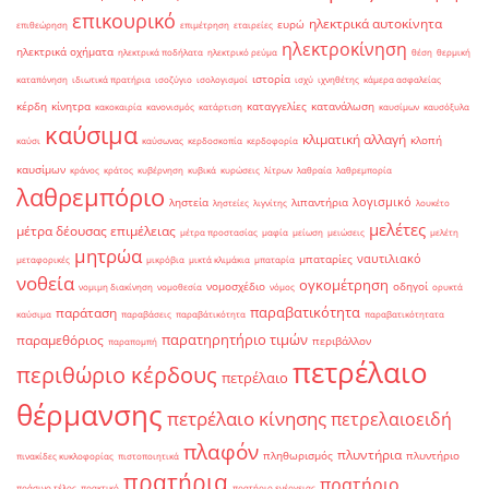
επικουρικό
ηλεκτρικά αυτοκίνητα
ευρώ
επιθεώρηση
επιμέτρηση
εταιρείες
ηλεκτροκίνηση
ηλεκτρικά οχήματα
ηλεκτρικά ποδήλατα
ηλεκτρικό ρεύμα
θέση
θερμική
ιστορία
καταπόνηση
ιδιωτικά πρατήρια
ισοζύγιο
ισολογισμοί
ισχύ
ιχνηθέτης
κάμερα ασφαλείας
κέρδη
κίνητρα
καταγγελίες
κατανάλωση
κακοκαιρία
κανονισμός
κατάρτιση
καυσίμων
καυσόξυλα
καύσιμα
κλιματική αλλαγή
κλοπή
καύσι
καύσωνας
κερδοσκοπία
κερδοφορία
καυσίμων
κράνος
κράτος
κυβέρνηση
κυβικά
κυρώσεις
λίτρων
λαθραία
λαθρεμπορία
λαθρεμπόριο
λογισμικό
ληστεία
λιπαντήρια
ληστείες
λιγνίτης
λουκέτο
μελέτες
μέτρα δέουσας επιμέλειας
μέτρα προστασίας
μαφία
μείωση
μειώσεις
μελέτη
μητρώα
ναυτιλιακό
μπαταρίες
μεταφορικές
μικρόβια
μικτά κλιμάκια
μπαταρία
νοθεία
ογκομέτρηση
νομοσχέδιο
οδηγοί
νομιμη διακίνηση
νομοθεσία
νόμος
ορυκτά
παραβατικότητα
παράταση
καύσιμα
παραβάσεις
παραβάτικότητα
παραβατικότητατα
παρατηρητήριο τιμών
παραμεθόριος
περιβάλλον
παραπομπή
πετρέλαιο
περιθώριο κέρδους
πετρέλαιο
θέρμανσης
πετρέλαιο κίνησης
πετρελαιοειδή
πλαφόν
πλυντήρια
πληθωρισμός
πλυντήριο
πινακίδες κυκλοφορίας
πιστοποιητικά
πρατήρια
πρατήριο
πράσινο τέλος
πρακτικό
πρατήριο ενέργειας