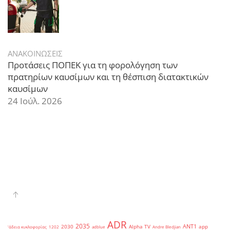
ΑΝΑΚΟΙΝΩΣΕΙΣ
Προτάσεις ΠΟΠΕΚ για τη φορολόγηση των
πρατηρίων καυσίμων και τη θέσπιση διατακτικών
καυσίμων
24 Ιούλ. 2026
ADR
2035
ANT1
2030
Alpha TV
app
'άδεια κυκλοφορίας
1202
adblue
Andre Bledjian