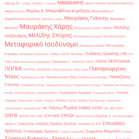
ΜΑΜΙΔΑΚΗΣ
Λάτσης Σπ.
Λιανός Ι.
Λέσβος
Λιμενικό
ΜΕΛΚΟ
ΜΕΡΙΣΜΑ
ΜΗΤΡΩΟ ΑΠΟΒΛΗΤΩΝ
Μακρυβέλιος Δημήτρης
Μάρδας Δ.
Μαμουλάκης Χ.
Μάλαμα Κυριακή
Μαυράκης Γιάννης
Μαρκόπουλος Δημήτρης
Μαυράκης
Μασαλής Γιώργος
Μαυράκης Χάρης
Μελίδης
Μανώλης
Μαυρομμάτης Γιώργος
Μεθάνιο
Μελίδης Σπύρος
Αλέξανδρος
Μελισσανίδης Δημήτρης
Μερελής Κυριάκος
Μεταφορικό Ισοδύναμο
Μητσοτάκης
Μεταφορών
Μητρώο
Ξυδάκης Ηρακλής
ΟΒΕ
Κυριάκος
Μπόμπορης Παναγιώτης
Ν.Μάκρη
ΝΑΞΟΣ
Νέα Μάκρη
ΟΓΑ
ΠΕΤΡΟΛΙΝΑ
ΠΑΣΟΚ
Οικονόμου Γ.
ΟΟΣΑ
ΟΦΑΕ
Οικονομικός Ταχυδρόμος
ΠΑΡΑΤΑΣΗ
ΠΑΡΙΣΙ
ΠΟΠΕΚ
Παπαγεωργίου
ΠΡΑΤΗΡΙΑ
ΠΡΟΘΕΣΜΙΑ
Πάνας Απόστολος
Πέτη Πέρκα
Νίκος
Παπαζήσης
Παπαδοπούλου Έλλη
Παπαδημητρίου Μπ.
Παπαδοπούλου Ελισάβετ
Γιάννης
Παπαθανάσης Νίκος
Παπαμιχαήλ Σωτήρης
Παπασταύρου Σταύρος
Παραπολιτικά
Περιφέρεια
Πιερρακάκης Κυριάκος
Πιτσιλής
Αττικής
Πετκίδης Βασίλης
Πετραλιάς Θάνος
Πιστωτικές κάρτες
Γιώργος
Πούλου Γιώτα
Πλακιωτάκης Γιάννης
Πολωνία
Πρέβεζα
Πρατηριούχοι
Προκοπίου Γ.
Ρωσία
Ροδόπη
ΣΑΜΕΕ
ΣΑΠΕΚ
ΡΑΕ
Πρωθυπουργό
Πυροσβεστική
ΣΕΒ
ΣΕΒΤ
ΣΕΔΕ ΙΙ
ΣΕΕΠΕ
ΣΥΡΙΖΑ
ΣΠΥΡΙΔΗΣ
Σαμόλης Λ.
ΣΕΥΠΥΚΕ
ΣΚΑΙ
ΣΜΕΑ
Σάκκος Αντώνης
Σαουδική Αραβία
Σταυράκης
Σιάμισιης Ανδρέας
Σκρέκας Κώστας
ΣτΕ
Σβίγκου Ρ.
Σκυλακάκης Θ.
Χρήστος
Σταϊκούρας Χρήστος
Σωκράτης Φάμελλος
Στράτος Σιμόπουλος
Σύνταξη
Σύστημα Εισροών - Εκροών
ΤΕΑΠΥΚ