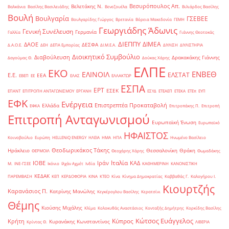
Βεσυρόπουλος Απ.
Βελετάκης Ν.
Βαλκάνια
Βασίλης Βασιλειάδης
Βενεζουέλα
Βιλιάρδος Βασίλης
Βουλή
Βουλγαρία
ΓΣΕΒΕΕ
Βουλγαρίδης Γιώργος
Βρετανία
Βόρεια Μακεδονία
ΓΕΜΗ
Γεωργιάδης Άδωνις
Γενική Συνέλευση
Γερμανία
Γαλλία
Γιάννης Θεοτοκάς
ΔΙΕΠΠΥ
ΔΙΜΕΑ
ΔΑΟΕ
ΔΕΣΦΑ
Δ.Α.Ο.Ε.
ΔΕΗ
ΔΕΠΑ Εμπορίας
ΔΙ.Μ.Ε.Α.
ΔΙΥΛΙΣΗ
ΔΙΥΛΙΣΤΗΡΙΑ
Διοικητικό Συμβούλιο
Διαβούλευση
Δρακακάκης Γιάννης
Δαγούμας Θ.
Δούκας Χάρης
ΕΛΠΕ
ΕΚΟ
ΕΝΒΕΘ
ΕΛΙΝΟΙΛ
ΕΛΣΤΑΤ
Ε.Ε.
ΕΕΑ
ΕΒΕΠ
ΕΕ
ΕΛΑΣ
ΕΛΛΑΚΤΩΡ
ΕΣΠΑ
ΕΡΤ
ΕΣΕΚ
ΕΠΑΝΤ
ΕΠΙΤΡΟΠΗ ΑΝΤΑΓΩΝΙΣΜΟΥ
ΕΡΓΑΝΗ
ΕΣΥΔ
ΕΤΕΑΕΠ
ΕΤΕΚΑ
ΕΤΕπ
ΕΥΠ
ΕΦΚ
Ενέργεια
Επιστρεπτέα Προκαταβολή
Ελλάδα
ΕΦΚΑ
Επιτροπάκης Π.
Επιτροπή
Επιτροπή Ανταγωνισμού
Ευρωπαϊκή Ένωση
Ευρωπαϊκό
ΗΦΑΙΣΤΟΣ
Κοινοβούλιο
Ευρώπη
ΗELLENiQ ENERGY
ΗΛΕΙΑ
ΗΜΑ
ΗΠΑ
Ηνωμένο Βασίλειο
Θεοδωρικάκος Τάκης
Ηράκλειο
Θεσσαλονίκη
Θράκη
ΘΕΡΜΟΙΛ
Θεοχάρης Χάρης
Θωμαδάκης
Ιταλία
ΙΟΒΕ
Ιράν
ΚΑΔ
Μ.
ΙΝΕ-ΓΣΕΕ
Ικόνιο
Ιλχάν Αχμέτ
Ινδία
ΚΑΘΗΜΕΡΙΝΗ
ΚΑΝΟΝΙΣΤΙΚΗ
ΚΕΔΑΚ
ΠΑΡΕΜΒΑΣΗ
ΚΕΠ
ΚΕΡΔΟΦΟΡΙΑ
ΚΙΝΑ
ΚΤΕΟ
Κίνα
Κίνημα Δημοκρατίας
Καββαθάς Γ.
Καλογήρου Ι.
Κιουρτζής
Καρανάσιος Π.
Κατρίνης Μανώλης
Κεγκέρογλου Βασίλης
Κερατσίνι
Θέμης
Κιούσης Μιχάλης
Κλίμα
Κολοκυθάς Αναστάσιος
Κονταξής Δημήτρης
Κορκίδης Βασίλης
Κώτσος Ευάγγελος
Κύπρος
Κρήτη
Κυρανάκης Κωνσταντίνος
Κρίντας Θ.
ΛΙΒΕΡΙΑ