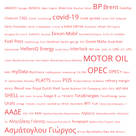
BP
Brent
ARAMCO
AVINOIL
Biden Joe
Cedefop
Autogas
Baker Hughes
BlueFuel
Bosch
covid-19
CNG
Chevron
crack spread
Coral
Coral Energy
Cyclon
DAF
Dailymail
Delta Poseidon
e-ΕΦΚΑ
EBITDA
eFuel
diesel
e-katanalotis
e-shop
Economist
EKO Cyprus
Exxon-Mobil
Energean Oil
euro 5
EUROPOL
Eurostat
ExxonMobil Κύπρου
fit for 55
FuelMate
Fuel Pass
Greek Mafia
Guardian
Goldman Sachs
gov.gr
fuelprices.gr
fund
GPS
HelleniQ Energy
interlock
LNG
IRIS
LPG
Handelsblatt
Inside Story
kWh
LANA
LG
LPC
MOTOR OIL
Lukoil
Mediterranean Gas
mini market
Mohammad Sanusi Barkindo
OPEC
myData
OPEC+
Mytilineos
MWh
myΘέρμανση
newsauto.gr
OIL ONE
Open
POS
PLATTS
refinery margin
TV
Optima Bank
Petrolina
Porsche
Prudent Warrior
RealNews
Revoil
Royal Dutch Shell
self-test
Saudi Arabian Oil Company
REPSOL
RMM
SECU-TECH
SHELL
TotalEnergies
Stage II
TEXACO
TotalEnergy
SKG
Sokol
Sri Lanka
sts
twitter
Urals
WTI
Yiufi
vintage
Viohalco
voucher
windfall tax
WOOD
World Bank
«Άγιος Χριστόφορος»
΄1
ΑΑΔΕ
Αλβανία
ΑΦΜ
ΑΟΖ
ΑΠΕ
Αγγελική Ναταλία Αδαμοπούλου
Αλεξανδρούπολη
Αλεξιάδης
Αληγιζάκης Γιάννης
Αναφορά
Τρ.
Αναγνωστόπουλος Θ.
Αρβανιτίδης Γιώργος
Ασία
Ασμάτογλου Γιώργος
Αχτσιόγλου Έφη
Αττική
ΒΕΘ
Βέττας Ι.