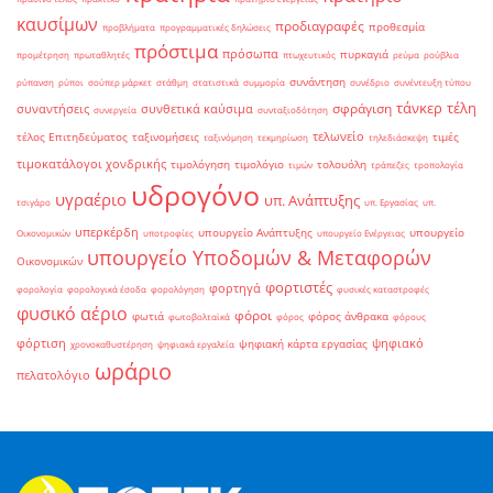
καυσίμων
προδιαγραφές
προθεσμία
προβλήματα
προγραμματικές δηλώσεις
πρόστιμα
πρόσωπα
πυρκαγιά
προμέτρηση
πρωταθλητές
πτωχευτικός
ρεύμα
ρούβλια
συνάντηση
ρύπανση
ρύποι
σούπερ μάρκετ
στάθμη
στατιστικά
συμμορία
συνέδριο
συνέντευξη τύπου
τάνκερ
τέλη
σφράγιση
συναντήσεις
συνθετικά καύσιμα
συνεργεία
συνταξιοδότηση
τελωνείο
τέλος Επιτηδεύματος
ταξινομήσεις
τιμές
ταξινόμηση
τεκμηρίωση
τηλεδιάσκεψη
τιμοκατάλογοι χονδρικής
τιμολόγηση
τιμολόγιο
τολουόλη
τιμών
τράπεζες
τροπολογία
υδρογόνο
υγραέριο
υπ. Ανάπτυξης
τσιγάρο
υπ. Εργασίας
υπ.
υπερκέρδη
υπουργείο Ανάπτυξης
υπουργείο
Οικονομικών
υποτροφίες
υπουργείο Ενέργειας
υπουργείο Υποδομών & Μεταφορών
Οικονομικών
φορτιστές
φορτηγά
φορολογία
φορολογικά έσοδα
φορολόγηση
φυσικές καταστροφές
φυσικό αέριο
φόροι
φωτιά
φόρος άνθρακα
φωτοβολταϊκά
φόρος
φόρους
φόρτιση
ψηφιακό
ψηφιακή κάρτα εργασίας
χρονοκαθυστέρηση
ψηφιακά εργαλεία
ωράριο
πελατολόγιο