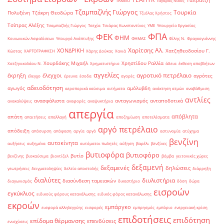
Ταπρατζή
ΤΑΜΕΙΟ
Ταγαράς Νίκος
Τζαμπαζλής Γιώργος
Τουρκία
Πολυξένη
Τζάκρη Θεοδώρα
Τζιόλας Χρήστος
Τσίπρας Αλέξης
Τσαμπαζλής Γιώργος
Τσεχία
Τσιάρας Κωνσταντίνος
ΥΜΕ
Υπουργείο Εργασίας
ΦΠΑ
ΦΕΚ
ΦΗΜ
Κοινωνικών Ασφαλίσεων
Υπουργό Ανάπτυξης
ΦΗΜΑΣ
Φίλης Ν.
Φραγκογιάννης
Χαρίτσης Αλ.
ΧΟΝΔΡΙΚΗ
Χατζηθεοδοσίου Γ.
Κώστας
ΧΑΡΤΟΓΡΑΦΗΣΗ
Χάρης Δούκας
Χανιά
Χουρδάκης Μιχαήλ
Χρηστίδου Ραλλία
Χατζηνικολάου Ν.
Χρηματιστήριο
άδεια
έκθεση αποβλήτων
αγγελίες
αγροτικό πετρέλαιο
έκρηξη
έλεγχοι
αγρότες
έλεγχο
έρευνα
έσοδα
αγορές
αδειοδότηση
αγωγός
αμόλυβδη
αεροπορικά καύσιμα
αιτήματα
ανάκτηση ατμών
αναβάθμιση
αντλίες
ανασφάλιστα
ανταγωνισμός
ανταποδοτικά
ανακαλύψεις
αναφορές
αναψυκτήρια
απεργία
απόβλητα
απάτη
απαιτήσεις
απαλλαγή
αποζημίωση
αποτελέσματα
αργό πετρέλαιο
απόδειξη
απόσυρση
απόφαση
αργία
αργό
αστυνομία
ατύχημα
βενζίνη
αυτοκίνητα
αυξήσεις
αυξημένα
αυτόματοι πωλητές
αύξηση
βαρέλι
βενζίνες
βυτιοφόρα
βυτιοφόρο
βυτίο
βενζίνης
βιοκαύσιμα
βιοντίζελ
βόμβα
γειτονικές χώρες
δεξαμενή
δεξαμενές
δηλώσεις
γεωτρήσεις
δειγματοληψίες
δελτίο αποστολής
διάρρηξη
διαλύτες
διυλιστήρια
διασύνδεση ταμειακών
διαγωνισμός
δικαστήριο
δόση
δώρα
εισροών
εγκύκλιος
ειδικούς φόρους κατανάλωσης
ειδικός φόρος κατανάλωσης
εκροών
εμπάργκο
εισφορά αλληλεγγύης
εισφορές
εμπρησμός
εμπόριο
ενεργειακή κρίση
επιδοτήσεις
επιδότηση
επίδομα θέρμανσης
επενδύσεις
ενισχύσεις