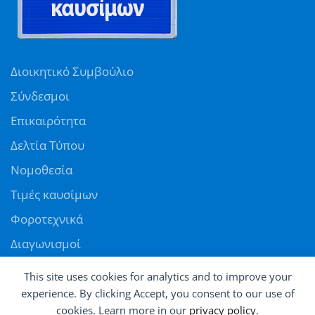
Διοικητικό Συμβούλιο
Σύνδεσμοι
Επικαιρότητα
Δελτία Τύπου
Νομοθεσία
Τιμές καυσίμων
Φοροτεχνικά
Διαγωνισμοί
Αγγελίες
This site uses cookies for analytics and to improve your
Θέσεις εργασίας
experience. By clicking Accept, you consent to our use of
cookies. Learn more in our
privacy policy
.