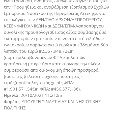
Ηλεκτρονικού, Ανοικτού, Διεθνούς Διαγωνισμού για
την «Προμήθεια και αναβάθμιση εξοπλισμού Σχολών
Εμπορικού Ναυτικού της Περιφέρειας Αττικής», για
τις ανάγκες των ΑΕΝ/ΠΛΟΙΑΡΧΩΝ/ΑΣΠΡΟΠΥΡΓΟΥ,
ΚΕΣΕΝ/ΜΗΧΑΝΙΚΩΝ και ΔΣΕΝ/ΣΠΜ/Ασπροπύργου
συνολικής προϋπολογισθείσας αξίας σύμβασης δύο
εκατομμυρίων τριακοσίων πενήντα επτά χιλιάδων
εννιακοσίων σαράντα οκτώ ευρώ και εβδομήντα δύο
λεπτών του ευρώ #2.357.948,72€#
(συμπεριλαμβανομένων ΦΠΑ και λοιπών
κρατήσεων) με κριτήριο κατακύρωσης την πλέον
συμφέρουσα από οικονομική άποψη προσφορά
βάσει της βέλτιστης σχέσης ποιότητας –
τιμής(προϋπολογισμός χωρίς ΦΠΑ:
#1.901.571,54€#, ΦΠΑ: #456.377,18€).
Ημ/νια:
20/10/2021 11:21:55
Φορέας:
ΥΠΟΥΡΓΕΙΟ ΝΑΥΤΙΛΙΑΣ ΚΑΙ ΝΗΣΙΩΤΙΚΗΣ
ΠΟΛΙΤΙΚΗΣ