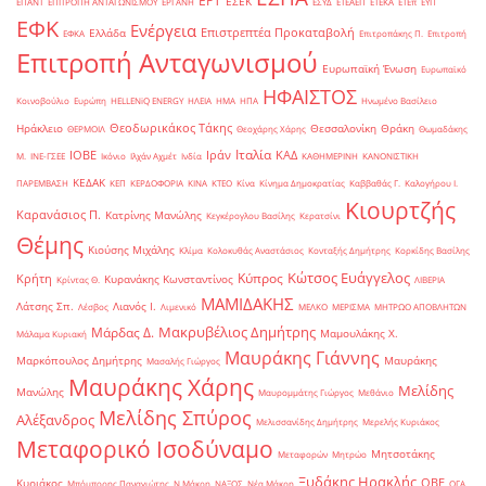
ΕΡΤ
ΕΣΕΚ
ΕΠΑΝΤ
ΕΠΙΤΡΟΠΗ ΑΝΤΑΓΩΝΙΣΜΟΥ
ΕΡΓΑΝΗ
ΕΣΥΔ
ΕΤΕΑΕΠ
ΕΤΕΚΑ
ΕΤΕπ
ΕΥΠ
ΕΦΚ
Ενέργεια
Επιστρεπτέα Προκαταβολή
Ελλάδα
ΕΦΚΑ
Επιτροπάκης Π.
Επιτροπή
Επιτροπή Ανταγωνισμού
Ευρωπαϊκή Ένωση
Ευρωπαϊκό
ΗΦΑΙΣΤΟΣ
Κοινοβούλιο
Ευρώπη
ΗELLENiQ ENERGY
ΗΛΕΙΑ
ΗΜΑ
ΗΠΑ
Ηνωμένο Βασίλειο
Θεοδωρικάκος Τάκης
Ηράκλειο
Θεσσαλονίκη
Θράκη
ΘΕΡΜΟΙΛ
Θεοχάρης Χάρης
Θωμαδάκης
Ιταλία
ΙΟΒΕ
Ιράν
ΚΑΔ
Μ.
ΙΝΕ-ΓΣΕΕ
Ικόνιο
Ιλχάν Αχμέτ
Ινδία
ΚΑΘΗΜΕΡΙΝΗ
ΚΑΝΟΝΙΣΤΙΚΗ
ΚΕΔΑΚ
ΠΑΡΕΜΒΑΣΗ
ΚΕΠ
ΚΕΡΔΟΦΟΡΙΑ
ΚΙΝΑ
ΚΤΕΟ
Κίνα
Κίνημα Δημοκρατίας
Καββαθάς Γ.
Καλογήρου Ι.
Κιουρτζής
Καρανάσιος Π.
Κατρίνης Μανώλης
Κεγκέρογλου Βασίλης
Κερατσίνι
Θέμης
Κιούσης Μιχάλης
Κλίμα
Κολοκυθάς Αναστάσιος
Κονταξής Δημήτρης
Κορκίδης Βασίλης
Κώτσος Ευάγγελος
Κύπρος
Κρήτη
Κυρανάκης Κωνσταντίνος
Κρίντας Θ.
ΛΙΒΕΡΙΑ
ΜΑΜΙΔΑΚΗΣ
Λάτσης Σπ.
Λιανός Ι.
Λέσβος
Λιμενικό
ΜΕΛΚΟ
ΜΕΡΙΣΜΑ
ΜΗΤΡΩΟ ΑΠΟΒΛΗΤΩΝ
Μακρυβέλιος Δημήτρης
Μάρδας Δ.
Μαμουλάκης Χ.
Μάλαμα Κυριακή
Μαυράκης Γιάννης
Μαρκόπουλος Δημήτρης
Μαυράκης
Μασαλής Γιώργος
Μαυράκης Χάρης
Μελίδης
Μανώλης
Μαυρομμάτης Γιώργος
Μεθάνιο
Μελίδης Σπύρος
Αλέξανδρος
Μελισσανίδης Δημήτρης
Μερελής Κυριάκος
Μεταφορικό Ισοδύναμο
Μητσοτάκης
Μεταφορών
Μητρώο
Ξυδάκης Ηρακλής
ΟΒΕ
Κυριάκος
Μπόμπορης Παναγιώτης
Ν.Μάκρη
ΝΑΞΟΣ
Νέα Μάκρη
ΟΓΑ