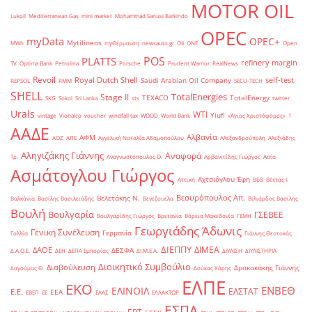
MOTOR OIL
Lukoil
Mediterranean Gas
mini market
Mohammad Sanusi Barkindo
OPEC
myData
OPEC+
Mytilineos
MWh
myΘέρμανση
newsauto.gr
OIL ONE
Open
POS
PLATTS
refinery margin
TV
Optima Bank
Petrolina
Porsche
Prudent Warrior
RealNews
Revoil
Royal Dutch Shell
self-test
Saudi Arabian Oil Company
REPSOL
RMM
SECU-TECH
SHELL
TotalEnergies
Stage II
TEXACO
TotalEnergy
SKG
Sokol
Sri Lanka
sts
twitter
Urals
WTI
Yiufi
vintage
Viohalco
voucher
windfall tax
WOOD
World Bank
«Άγιος Χριστόφορος»
΄1
ΑΑΔΕ
Αλβανία
ΑΦΜ
ΑΟΖ
ΑΠΕ
Αγγελική Ναταλία Αδαμοπούλου
Αλεξανδρούπολη
Αλεξιάδης
Αληγιζάκης Γιάννης
Αναφορά
Τρ.
Αναγνωστόπουλος Θ.
Αρβανιτίδης Γιώργος
Ασία
Ασμάτογλου Γιώργος
Αχτσιόγλου Έφη
Αττική
ΒΕΘ
Βέττας Ι.
Βεσυρόπουλος Απ.
Βελετάκης Ν.
Βαλκάνια
Βασίλης Βασιλειάδης
Βενεζουέλα
Βιλιάρδος Βασίλης
Βουλή
Βουλγαρία
ΓΣΕΒΕΕ
Βουλγαρίδης Γιώργος
Βρετανία
Βόρεια Μακεδονία
ΓΕΜΗ
Γεωργιάδης Άδωνις
Γενική Συνέλευση
Γερμανία
Γαλλία
Γιάννης Θεοτοκάς
ΔΙΕΠΠΥ
ΔΙΜΕΑ
ΔΑΟΕ
ΔΕΣΦΑ
Δ.Α.Ο.Ε.
ΔΕΗ
ΔΕΠΑ Εμπορίας
ΔΙ.Μ.Ε.Α.
ΔΙΥΛΙΣΗ
ΔΙΥΛΙΣΤΗΡΙΑ
Διοικητικό Συμβούλιο
Διαβούλευση
Δρακακάκης Γιάννης
Δαγούμας Θ.
Δούκας Χάρης
ΕΛΠΕ
ΕΚΟ
ΕΝΒΕΘ
ΕΛΙΝΟΙΛ
ΕΛΣΤΑΤ
Ε.Ε.
ΕΕΑ
ΕΒΕΠ
ΕΕ
ΕΛΑΣ
ΕΛΛΑΚΤΩΡ
ΕΣΠΑ