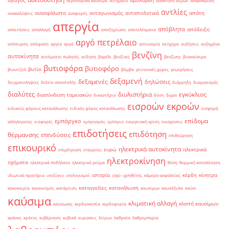
αγωγός
αμόλυβδη
αεροπορικά καύσιμα
αιτήματα
ανάκτηση ατμών
αναβάθμιση
αντλίες
ανασφάλιστα
ανταγωνισμός
ανταποδοτικά
απάτη
ανακαλύψεις
αναφορές
απεργία
απόβλητα
απόδειξη
απαιτήσεις
απαλλαγή
αποζημίωση
αποτελέσματα
αργό πετρέλαιο
απόσυρση
απόφαση
αργία
αργό
αστυνομία
ατύχημα
αυξήσεις
αυξημένα
βενζίνη
αυτοκίνητα
αυτόματοι πωλητές
αύξηση
βαρέλι
βενζίνες
βενζίνης
βιοκαύσιμα
βυτιοφόρα
βυτιοφόρο
βυτίο
βιοντίζελ
βόμβα
γειτονικές χώρες
γεωτρήσεις
δεξαμενή
δεξαμενές
δηλώσεις
δειγματοληψίες
δελτίο αποστολής
διάρρηξη
διαγωνισμός
διαλύτες
διυλιστήρια
εγκύκλιος
διασύνδεση ταμειακών
δικαστήριο
δόση
δώρα
εισροών εκροών
ειδικούς φόρους κατανάλωσης
ειδικός φόρος κατανάλωσης
εισφορά
επίδομα
εμπάργκο
αλληλεγγύης
εισφορές
εμπρησμός
εμπόριο
ενεργειακή κρίση
ενισχύσεις
επιδοτήσεις
επιδότηση
θέρμανσης
επενδύσεις
επιθεώρηση
επικουρικό
ηλεκτρικά αυτοκίνητα
ευρώ
ηλεκτρικά
επιμέτρηση
εταιρείες
ηλεκτροκίνηση
οχήματα
ηλεκτρικά ποδήλατα
ηλεκτρικό ρεύμα
θέση
θερμική καταπόνηση
ιστορία
κέρδη
κίνητρα
ιδιωτικά πρατήρια
ισοζύγιο
ισολογισμοί
ισχύ
ιχνηθέτης
κάμερα ασφαλείας
καταγγελίες
κατανάλωση
κακοκαιρία
κανονισμός
κατάρτιση
καυσίμων
καυσόξυλα
καύσι
καύσιμα
κλιματική αλλαγή
κλοπή καυσίμων
καύσωνας
κερδοσκοπία
κερδοφορία
κράνος
κράτος
κυβέρνηση
κυβικά
κυρώσεις
λίτρων
λαθραία
λαθρεμπορία