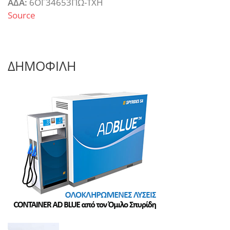
ΑΔΑ:
6ΟΓ34653ΠΩ-ΤΧΗ
Source
ΔΗΜΟΦΙΛΗ