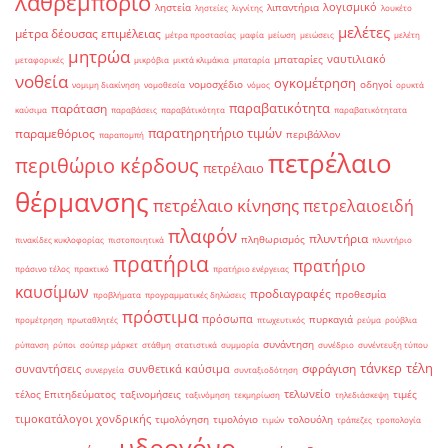
λαθρεμπόριο
λογισμικό
ληστεία
λιπαντήρια
ληστείες
λιγνίτης
λουκέτο
μελέτες
μέτρα δέουσας επιμέλειας
μέτρα προστασίας
μαφία
μείωση
μειώσεις
μελέτη
μητρώα
ναυτιλιακό
μπαταρίες
μεταφορικές
μικρόβια
μικτά κλιμάκια
μπαταρία
νοθεία
ογκομέτρηση
νομοσχέδιο
οδηγοί
νομιμη διακίνηση
νομοθεσία
νόμος
ορυκτά
παραβατικότητα
παράταση
καύσιμα
παραβάσεις
παραβάτικότητα
παραβατικότητατα
παρατηρητήριο τιμών
παραμεθόριος
περιβάλλον
παραπομπή
πετρέλαιο
περιθώριο κέρδους
πετρέλαιο
θέρμανσης
πετρέλαιο κίνησης
πετρελαιοειδή
πλαφόν
πλυντήρια
πληθωρισμός
πινακίδες κυκλοφορίας
πιστοποιητικά
πλυντήριο
πρατήρια
πρατήριο
πράσινο τέλος
πρακτικό
πρατήριο ενέργειας
καυσίμων
προδιαγραφές
προθεσμία
προβλήματα
προγραμματικές δηλώσεις
πρόστιμα
πρόσωπα
πυρκαγιά
προμέτρηση
πρωταθλητές
πτωχευτικός
ρεύμα
ρούβλια
συνάντηση
ρύπανση
ρύποι
σούπερ μάρκετ
στάθμη
στατιστικά
συμμορία
συνέδριο
συνέντευξη τύπου
τάνκερ
τέλη
σφράγιση
συναντήσεις
συνθετικά καύσιμα
συνεργεία
συνταξιοδότηση
τελωνείο
τέλος Επιτηδεύματος
ταξινομήσεις
τιμές
ταξινόμηση
τεκμηρίωση
τηλεδιάσκεψη
τιμοκατάλογοι χονδρικής
τιμολόγηση
τιμολόγιο
τολουόλη
τιμών
τράπεζες
τροπολογία
υδρογόνο