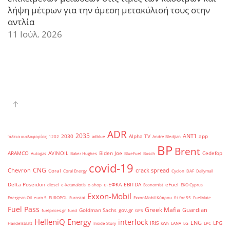
λήψη μέτρων για την άμεση μετακύλισή τους στην
αντλία
11 Ιούλ. 2026
ADR
2035
ANT1
2030
Alpha TV
app
'άδεια κυκλοφορίας
1202
adblue
Andre Bledjian
BP
Brent
ARAMCO
AVINOIL
Biden Joe
Cedefop
Autogas
Baker Hughes
BlueFuel
Bosch
covid-19
CNG
Chevron
crack spread
Coral
Coral Energy
Cyclon
DAF
Dailymail
Delta Poseidon
e-ΕΦΚΑ
EBITDA
eFuel
diesel
e-katanalotis
e-shop
Economist
EKO Cyprus
Exxon-Mobil
Energean Oil
euro 5
EUROPOL
Eurostat
ExxonMobil Κύπρου
fit for 55
FuelMate
Fuel Pass
Greek Mafia
Guardian
Goldman Sachs
gov.gr
fuelprices.gr
fund
GPS
HelleniQ Energy
interlock
LNG
IRIS
LPG
Handelsblatt
Inside Story
kWh
LANA
LG
LPC