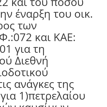
22 και του ποσού
την έναρξη του οικ.
ρος των
Φ.:072 και ΚΑΕ:
01 για τη
τού Διεθνή
ιοδοτικού
τις ανάγκες της
 για 1)πετρελαίου