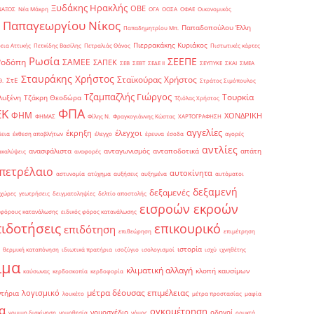
Ξυδάκης Ηρακλής
ΟΒΕ
ΝΑΞΟΣ
Νέα Μάκρη
ΟΓΑ
ΟΟΣΑ
ΟΦΑΕ
Οικονομικός
Παπαγεωργίου Νίκος
Παπαδοπούλου Έλλη
Παπαδημητρίου Μπ.
Πιερρακάκης Κυριάκος
εια Αττικής
Πετκίδης Βασίλης
Πετραλιάς Θάνος
Πιστωτικές κάρτες
Ρωσία
ΣΕΕΠΕ
Ροδόπη
ΣΑΜΕΕ
ΣΑΠΕΚ
ΣΕΒ
ΣΕΒΤ
ΣΕΔΕ ΙΙ
ΣΕΥΠΥΚΕ
ΣΚΑΙ
ΣΜΕΑ
Σταυράκης Χρήστος
Σταϊκούρας Χρήστος
ΣτΕ
Θ.
Στράτος Σιμόπουλος
Τζαμπαζλής Γιώργος
Τουρκία
λυξένη
Τζάκρη Θεοδώρα
Τζιόλας Χρήστος
ΦΠΑ
ΕΚ
ΦΗΜ
ΧΟΝΔΡΙΚΗ
ΦΗΜΑΣ
Φίλης Ν.
Φραγκογιάννης Κώστας
ΧΑΡΤΟΓΡΑΦΗΣΗ
αγγελίες
έκρηξη
έλεγχοι
δεια
έκθεση αποβλήτων
έλεγχο
έρευνα
έσοδα
αγορές
αντλίες
ανασφάλιστα
ανταγωνισμός
ανταποδοτικά
απάτη
ακαλύψεις
αναφορές
πετρέλαιο
αυτοκίνητα
αστυνομία
ατύχημα
αυξήσεις
αυξημένα
αυτόματοι
δεξαμενή
δεξαμενές
 χώρες
γεωτρήσεις
δειγματοληψίες
δελτίο αποστολής
εισροών εκροών
 φόρους κατανάλωσης
ειδικός φόρος κατανάλωσης
πιδοτήσεις
επικουρικό
επιδότηση
επιθεώρηση
επιμέτρηση
ιστορία
θερμική καταπόνηση
ιδιωτικά πρατήρια
ισοζύγιο
ισολογισμοί
ισχύ
ιχνηθέτης
ιμα
κλιματική αλλαγή
κλοπή καυσίμων
καύσωνας
κερδοσκοπία
κερδοφορία
μέτρα δέουσας επιμέλειας
λογισμικό
ντήρια
λουκέτο
μέτρα προστασίας
μαφία
α
ογκομέτρηση
νομοσχέδιο
οδηγοί
νομιμη διακίνηση
νομοθεσία
νόμος
ορυκτά