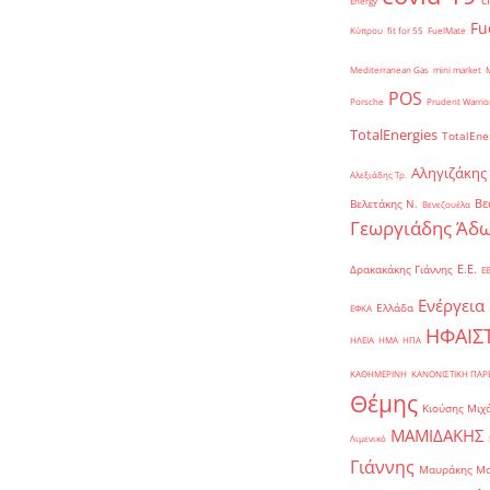
Energy
Fu
Κύπρου
fit for 55
FuelMate
Mediterranean Gas
mini market
POS
Porsche
Prudent Warrio
TotalEnergies
TotalEne
Αληγιζάκης
Αλεξιάδης Τρ.
Βε
Βελετάκης Ν.
Βενεζουέλα
Γεωργιάδης Άδω
Ε.Ε.
Δρακακάκης Γιάννης
Ε
Ενέργεια
Ελλάδα
ΕΦΚΑ
ΗΦΑΙΣ
ΗΛΕΙΑ
ΗΜΑ
ΗΠΑ
ΚΑΘΗΜΕΡΙΝΗ
ΚΑΝΟΝΙΣΤΙΚΗ ΠΑ
Θέμης
Κιούσης Μιχ
ΜΑΜΙΔΑΚΗΣ
Λιμενικό
Γιάννης
Μαυράκης Μ