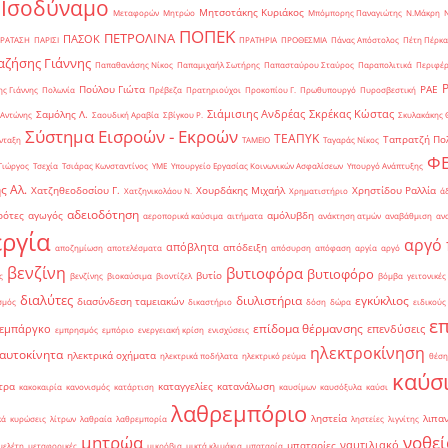
 Ισοδύναμο
Μητσοτάκης Κυριάκος
Μεταφορών
Μητρώο
Μπόμπορης Παναγιώτης
Ν.Μάκρη
ΠΟΠΕΚ
ΠΕΤΡΟΛΙΝΑ
ΠΑΣΟΚ
ΡΑΤΑΣΗ
ΠΑΡΙΣΙ
ΠΡΑΤΗΡΙΑ
ΠΡΟΘΕΣΜΙΑ
Πάνας Απόστολος
Πέτη Πέρκα
ζήσης Γιάννης
Παπαθανάσης Νίκος
Παπαμιχαήλ Σωτήρης
Παπασταύρου Σταύρος
Παραπολιτικά
Περιφέρ
Πούλου Γιώτα
ΡΑΕ
ς Γιάννης
Πολωνία
Πρέβεζα
Πρατηριούχοι
Προκοπίου Γ.
Πρωθυπουργό
Πυροσβεστική
Σιάμισιης Ανδρέας
Σκρέκας Κώστας
Σαμόλης Λ.
 Αντώνης
Σαουδική Αραβία
Σβίγκου Ρ.
Σκυλακάκης 
Σύστημα Εισροών - Εκροών
ΤΕΑΠΥΚ
Ταπρατζή Πο
νταξη
ΤΑΜΕΙΟ
Ταγαράς Νίκος
Φ
Γιώργος
Τσεχία
Τσιάρας Κωνσταντίνος
ΥΜΕ
Υπουργείο Εργασίας Κοινωνικών Ασφαλίσεων
Υπουργό Ανάπτυξης
ς Αλ.
Χατζηθεοδοσίου Γ.
Χουρδάκης Μιχαήλ
Χρηστίδου Ραλλία
Χατζηνικολάου Ν.
Χρηματιστήριο
ά
αδειοδότηση
ρότες
αγωγός
αμόλυβδη
αεροπορικά καύσιμα
αιτήματα
ανάκτηση ατμών
αναβάθμιση
αν
ργία
αργό 
απόβλητα
απόδειξη
αποζημίωση
αποτελέσματα
απόσυρση
απόφαση
αργία
αργό
βενζίνη
βυτιοφόρα
βυτιοφόρο
βυτίο
ς
βενζίνης
βιοκαύσιμα
βιοντίζελ
βόμβα
γειτονικές
διαλύτες
διυλιστήρια
εγκύκλιος
διασύνδεση ταμειακών
σμός
δικαστήριο
δόση
δώρα
ειδικούς
ε
επίδομα θέρμανσης
εμπάργκο
επενδύσεις
εμπρησμός
εμπόριο
ενεργειακή κρίση
ενισχύσεις
ηλεκτροκίνηση
 αυτοκίνητα
ηλεκτρικά οχήματα
ηλεκτρικά ποδήλατα
ηλεκτρικό ρεύμα
θέση
καύσ
τρα
καταγγελίες
κατανάλωση
κακοκαιρία
κανονισμός
κατάρτιση
καυσίμων
καυσόξυλα
καύσι
λαθρεμπόριο
ληστεία
λιπα
κά
κυρώσεις
λίτρων
λαθραία
λαθρεμπορία
ληστείες
λιγνίτης
νοθεί
μητρώα
ναυτιλιακό
μπαταρίες
μελέτη
μεταφορικές
μικρόβια
μικτά κλιμάκια
μπαταρία