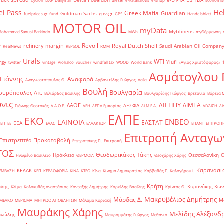
Delta Poseidon
e-ΕΦΚΑ
EBITDA
Cyclon
DAF
Dailymail
diesel
e-katanalotis
e-shop
Economis
He
el Pass
Greek Mafia
Guardian
Goldman Sachs
gov.gr
fuelprices.gr
fund
GPS
Handelsblatt
MOTOR OIL
myData
Mytilineos
Mohammad Sanusi Barkindo
MWh
myΘέρμανση
Revoil
refinery margin
Royal Dutch Shell
Saudi Arabian Oil Compan
r
RealNews
REPSOL
RMM
Urals
WTI
rgy
Yiufi
twitter
vintage
Viohalco
voucher
windfall tax
WOOD
World Bank
«Άγιος Χριστόφορος»
΄
Ασμάτογλου 
 Γιάννης
Αναφορά
Αναγνωστόπουλος Θ.
Αρβανιτίδης Γιώργος
Ασία
Βουλή
Βουλγαρία
συρόπουλος Απ.
Βιλιάρδος Βασίλης
Βουλγαρίδης Γιώργος
Βρετανία
Βόρεια 
νις
ΔΙΕΠΠΥ
ΔΙΜΕΑ
ΔΑΟΕ
ΔΕΣΦΑ
Γιάννης Θεοτοκάς
Δ.Α.Ο.Ε.
ΔΕΗ
ΔΕΠΑ Εμπορίας
ΔΙ.Μ.Ε.Α.
ΔΙΥΛΙΣΗ
ΔΙ
ΕΛΠΕ
ΕΚΟ
ΕΝΒΕΘ
ΕΛΙΝΟΙΛ
ΕΛΣΤΑΤ
ΕΕΑ
ΒΕΠ
ΕΕ
ΕΛΑΣ
ΕΛΛΑΚΤΩΡ
ΕΠΑΝΤ
ΕΠΙΤΡΟΠ
Επιτροπή Ανταγω
Επιστρεπτέα Προκαταβολή
Επιτροπάκης Π.
Επιτροπή
ΤΟΣ
Θεοδωρικάκος Τάκης
Ηράκλειο
Θεσσαλονίκη
Ηνωμένο Βασίλειο
ΘΕΡΜΟΙΛ
Θεοχάρης Χάρης
Καρανάσιο
ΚΕΔΑΚ
ΡΕΜΒΑΣΗ
ΚΕΠ
ΚΕΡΔΟΦΟΡΙΑ
ΚΙΝΑ
ΚΤΕΟ
Κίνα
Κίνημα Δημοκρατίας
Καββαθάς Γ.
Καλογήρου Ι.
Κρήτη
άλης
Κυρανάκης Κων
Κλίμα
Κολοκυθάς Αναστάσιος
Κονταξής Δημήτρης
Κορκίδης Βασίλης
Κρίντας Θ.
Μακρυβέλιος Δημήτρης
Μάρδας Δ.
Μ
ΜΕΛΚΟ
ΜΕΡΙΣΜΑ
ΜΗΤΡΩΟ ΑΠΟΒΛΗΤΩΝ
Μάλαμα Κυριακή
Μαυράκης Χάρης
Μελίδης Αλέξανδ
ανώλης
Μαυρομμάτης Γιώργος
Μεθάνιο