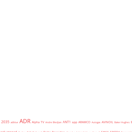
ADR
2035
ANT1
Alpha TV
app
ARAMCO
AVINOIL
adblue
Andre Bledjian
Autogas
Baker Hughes
rack spread