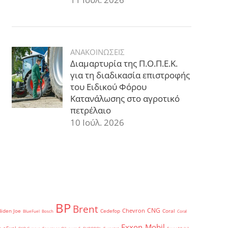
ΑΝΑΚΟΙΝΩΣΕΙΣ
Διαμαρτυρία της Π.Ο.Π.Ε.Κ.
για τη διαδικασία επιστροφής
του Ειδικού Φόρου
Κατανάλωσης στο αγροτικό
πετρέλαιο
10 Ιούλ. 2026
BP
Brent
CNG
Chevron
Biden Joe
Cedefop
Coral
BlueFuel
Bosch
Coral
Exxon-Mobil