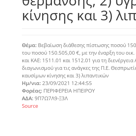
θέρμανσης, 2) υ
κίνησης και 3) λι
Θέμα:
Βεβαίωση διάθεσης πίστωσης ποσού 150.50
του ποσού 150.505,00 €, με την έναρξη του οικ
και ΚΑΕ: 1511.01 και 1512.01 για τη διενέργει
διαγωνισμού για τις ανάγκες της Π.Ε. Θεσπρωτί
καυσίμων κίνησης και 3) λιπαντικών
Ημ/νια:
23/09/2021 12:44:55
Φορέας:
ΠΕΡΙΦΕΡΕΙΑ ΗΠΕΙΡΟΥ
ΑΔΑ:
9Π7Ω7Λ9-Ξ3Λ
Source