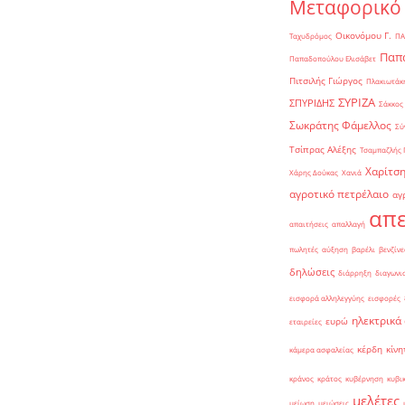
Μεταφορικό
Οικονόμου Γ.
Ταχυδρόμος
ΠΑ
Παπα
Παπαδοπούλου Ελισάβετ
Πιτσιλής Γιώργος
Πλακιωτάκη
ΣΥΡΙΖΑ
ΣΠΥΡΙΔΗΣ
Σάκκος
Σωκράτης Φάμελλος
Σύ
Τσίπρας Αλέξης
Τσαμπαζλής 
Χαρίτση
Χάρης Δούκας
Χανιά
αγροτικό πετρέλαιο
αγ
απε
απαιτήσεις
απαλλαγή
πωλητές
αύξηση
βαρέλι
βενζίνε
δηλώσεις
διάρρηξη
διαγωνι
εισφορά αλληλεγγύης
εισφορές
ηλεκτρικά
ευρώ
εταιρείες
κέρδη
κίνη
κάμερα ασφαλείας
κράνος
κράτος
κυβέρνηση
κυβι
μελέτες
μείωση
μειώσεις