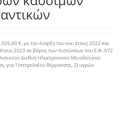
γρών καυσίμων
παντικών
5,00 €, με την έναρξη του οικ. έτους 2022 και
. έτους 2023 σε βάρος των πιστώσεων του Ε.Φ.:072
α Ανοικτού Διεθνή Ηλεκτρονικού Μειοδοτικού
ας, για 1)πετρελαίου θέρμανσης, 2) υγρών