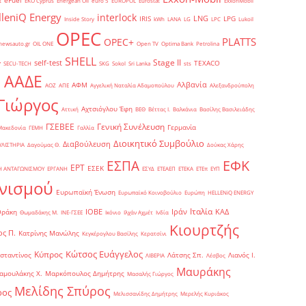
eFuel
t
EKO Cyprus
Energean Oil
euro 5
EUROPOL
Eurostat
ExxonMobil
lleniQ Energy
interlock
LNG
IRIS
LPG
Inside Story
kWh
LANA
LG
LPC
Lukoil
OPEC
PLATTS
OPEC+
newsauto.gr
OIL ONE
Open TV
Optima Bank
Petrolina
SHELL
Stage II
self-test
y
TEXACO
SECU-TECH
SKG
Sokol
Sri Lanka
sts
ΑΑΔΕ
Αλβανία
ΑΦΜ
1
ΑΟΖ
ΑΠΕ
Αγγελική Ναταλία Αδαμοπούλου
Αλεξανδρούπολη
Γιώργος
Αχτσιόγλου Έφη
Αττική
ΒΕΘ
Βέττας Ι.
Βαλκάνια
Βασίλης Βασιλειάδης
Γενική Συνέλευση
ΓΣΕΒΕΕ
Γερμανία
Μακεδονία
ΓΕΜΗ
Γαλλία
Διοικητικό Συμβούλιο
Διαβούλευση
ΥΛΙΣΤΗΡΙΑ
Δαγούμας Θ.
Δούκας Χάρης
ΕΦΚ
ΕΣΠΑ
ΕΡΤ
ΕΣΕΚ
Η ΑΝΤΑΓΩΝΙΣΜΟΥ
ΕΡΓΑΝΗ
ΕΣΥΔ
ΕΤΕΑΕΠ
ΕΤΕΚΑ
ΕΤΕπ
ΕΥΠ
νισμού
Ευρωπαϊκή Ένωση
Ευρωπαϊκό Κοινοβούλιο
Ευρώπη
ΗELLENiQ ENERGY
Ιταλία
ΙΟΒΕ
Ιράν
ΚΑΔ
Θράκη
Θωμαδάκης Μ.
ΙΝΕ-ΓΣΕΕ
Ικόνιο
Ιλχάν Αχμέτ
Ινδία
Κιουρτζής
ς Π.
Κατρίνης Μανώλης
Κεγκέρογλου Βασίλης
Κερατσίνι
Κώτσος Ευάγγελος
Κύπρος
σταντίνος
Λάτσης Σπ.
Λιανός Ι.
ΛΙΒΕΡΙΑ
Λέσβος
Μαυράκης
αμουλάκης Χ.
Μαρκόπουλος Δημήτρης
Μασαλής Γιώργος
Μελίδης Σπύρος
ρος
Μελισσανίδης Δημήτρης
Μερελής Κυριάκος