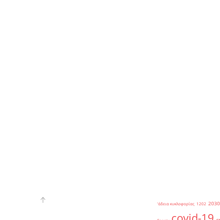
2030
'άδεια κυκλοφορίας
1202
covid-19
c